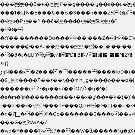
�����3�+.�?'��g����.y��s��u�
���1�L[N�E���&��&�S���n���Z% @p
�vu�P��^ ��6���d��5L�?
�R�
�;Y��;������Oo���>��;���Z�M�E
���!��@��KJ��������[�.�� ��
��8�;�򜸥 Yg�e/��"D�
B�
\?��s���~����^�ZY�
ﾹ{}
����������loϿ�{�nl^<�گ;��#�c��s.^^~�qF��w
ڑήN���x�2��:�
�S_|=jݿ������z��\��m|n_g����o���p�|
������ȸ?:?7�p��<7��?OZ/>�g�'�}
�s�m�'#�������at��>��x�y'��=�V�{�)ʻ�
{��ǝï��<�ܓǗ���d+���Q|ru+�>�g{��U�<�������x���U��?
�n�7[_���X'�Oa�������0���o��ޓ>O�ޝ�>
���G�?גּWΛ�/
�wo�F����1}wo7����W�۫ȸ�����}g�ś