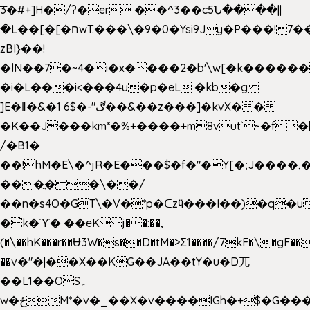
͞3�#+]H�/?�er ��^3��c5Ն����||
�L��[�[�חwT.���\�9�0�Ysi9Jy�P���!7���,�>�P�z�k��-
zBI}��!
�lN��7�~4�i�x����2�b'\w[�k����
�i�L���i<���4u�p�eL �kb�g
]E�ǁ�&�1 6$�-"ڰ��&��z���]�kvX� �
�K��J���km*�%+����+m8vut`~�f�޶CF
/�B1�
��!hM�E\�^jR�E���$�f�"�Y[�;J����,
���ֲ��\��/
��n�s4O�GT\�V�*p�ᑕzӵ���I��)�q�u
� ̀k�ϓ� ��eKj��:��,
(�\��hK���r��Ʉ3W�s��D�tM�>Ʃ1����/7kF�\�gF
��v�"�|��X��KG��JA��tY�u�D兀
��L1��OS۔
w�ځM*�v�_��X�v����IGh�+$�G���]e�`�I�n��YzeU('Lr�2���l�Tnx��hm�B��,�,�E��_��ֲ