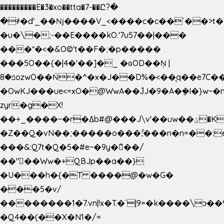
���������E�3�xo��tta�7-��Ը?�
�
҂�d'_��ǋ����V_<����c�c��`��>t�
�u�\�;-��E����kO.'7u57��|���
���*�<�&O©'t��F�;�p�����
���5O��{�|4�'��]�_ �ԍOD��Ņ |
ݿ�8ozwO��Ń�^�x�J��D%�<��͉q��e7C��q�ȝNמ��t'h������hǛ���<�NN޸|
�OwKJ���ue<=xO�@WwA��J́J�9�A�݈�I�}w~�
zyr�g�X!
��+_����~�r�ߡb#@���J\v'��uw��ؽ�Ko�d4�۵��v�t.���݁w����}_}9��ĭ��
�Z��Q�vN��;�����o���;͋���n�n=��:e:�݋'�3:�_
���&:Q7t�Q�5�#e~�9y�݅󈽻��/
��"��Ww�+QBJp��a��}
�U���h�{�T ����@�w�G�
���5�v/
��������1�7.vn|!x�T.�`|9=�k����\ͻ��ߏ��9B'|
�Q4��(��X�N1�/=