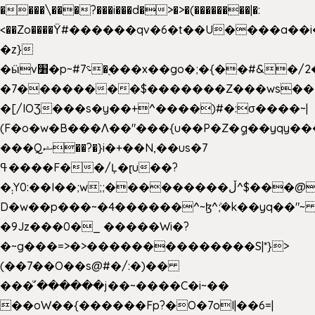
����\���?���i���d�>�>�(��������|�:
<��Zo����Ϋ#������qv�6�t��U����a��i
�z}
�ӹv׸�p~#؝7�֭���x��go�;�{��#&�/2���j���pO����/^�<�>ޝx7O�"\%�����cKy{���N������/
�7��������$�������Z���ws���.
�[/IOƷ���s�y��+^����)#�:σ����~|
(F�o�w�B���Ʌ��"���{u��P�Z�ީq��yqy����ܙ��=��x���>���
���Qޝ��?�}i�+��N,��us�7
ߟ����F��/Ļ�ɽu��?
�܄Y0:��I��;w;;���������ڵ^$�͏��@�����֡�t��v�_�:G���i;GWR�n4�gO������?
D�w��p���~�4������^~ɮ^ܺ;�k��yq��"~ 
�9Jz���0�_ �����Wi�?
�~g���=>�>��������������S|*}>
(��7��O��s@#�/:�)��
���ͧ՛������j��~����C�i~��
��oW��{������Fp?�O�7oI|��6=|