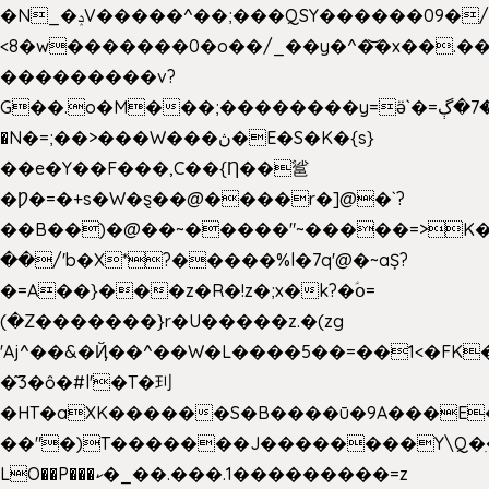
�N_�ݚV�����^��;���QSY������09�/nV{���o_�+�����k��.�/>�N�����N�jO���^�]
<8�w�������0�o��/_��y�^�͝�x��.����7��hg
���������v?
G��.o�M���;��������y=ӛ`�=ݳ�7�ڳ�
�N�=;��>���W���ڽ�E�S�K�{s}
��e�Y��F���,C��{Ƞ��䣉
�Ƿ�=�+s�W�ȿ��@����r�]@�`?
��B��)�@��~�����"~�����=>K�x
��/'b�X*?�����%l�7q'@�~aȘ?
�=A��}���z�R�!z�;x�k?�ؑօ=
(�Z�������}r�U�����z.�(zg
'Aj^��&�Ҋ��^��W�L��
��5��=��1<�FK
�͂3�ȏ�#l'�T�㺫
�HT�aXK������S�B����ū�9A���E�
��"�)T�������J��������Y\Q�ִ
LO��P���ކ�_��.���.1���������=z