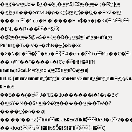
�{�wUd� 1 ���A3;iE$�� (�R |
�u1���>a*s4J�p�<Ji��Q��R!xZ�!
��� =y�1 ьo�H �`����H x$�5�(�KANU-
�ENJ��R+���Y&
�@��3@wS�=~�B�ۊµ1�f�+�Y�
P�^��ҕ�Tە�iV�~�zhN��b�Xs
�>�\�[���6ʋ�i #�e:m�*+aMq��C�
��.+@"��"����+�tϾc 4�r�H�#�'N
������;�2c�LM=��d �Z5��?O�t�|
��L�0[����V��n����#�lkm�+��V2����;�����Rg&�
�:H�oSۤ
��E���(�bJ�*2�u������i�1�s�Bx*
�6Y�M��S>�9��������TW�?
�����6��겪
��:��`��RZ'�A���,UB�Ex2f�d�֠Ui7J�p2
��KԽa3 z����bSȬ��S��*�!+��Q