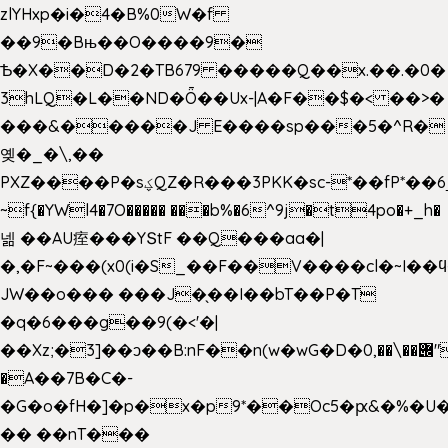
zlYHxp�i�4�B%0W�f
��9�Bњ��O����9�
Ѣ�X��D�2�TB679 �����Q��x.��.�0�
3hLQ�L��ND�Ȫ��Ux-|A�F��$�< ��>�
���&�����J E����sp���5�^R�
옞�_�\,��
PXZ����P�sؼQZ�R���3PKK�sc-*��fP*��6_̦Q���H�hl��a��j��dӤ�ܥ�Ք�7�)S�_3y��@�n-
~f{�YWl4�7O����� ���b%�6^9j�t4po�+_h�
넮 ��AU痓���YՏtF ��Q���aa�|
�,�F~���(x0(i�S_��F��V����cl�~I��
JW��o��� ���J�̖��I��bT��P�T
�q�6���g��9(�<'�|
��Xz;�3]��ͻ��B:nF��n(w�wG�D�݌��\��,0"�
�A��7B�C�-
�G�o�fH�]�p�x�p9*��Oc5�ԗ&�%�U
�� ��nT���