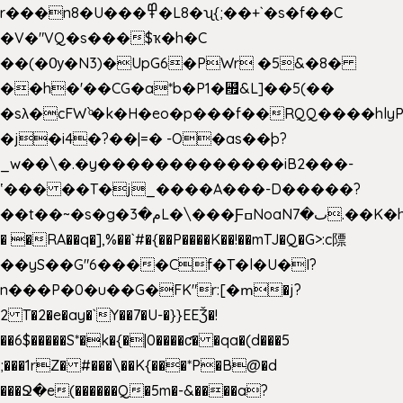
r���n8�U���߾�L8�ʯ{;��+`�s�f��C
�V�"VQ�s���$ҡ�h�C
��(�Ѹ�N3)�UpG6�PWr �5&�8�
��h�'��CG�a*b�P1�꘯&L]��5(��
�sλ�cFW`ͦ�k�H�eo�p���f��RQQ����hlyP8@�CV�*
�j�i4�?��|=� -O�as��þ?
_w��\�.�y�������������iB2���-
ʽ��� ��T�j_����A���-D�����?
��t��~�s�g�م�3L�\���ƑߛNoaNٮ�7.��K�h8K�Ύ���haB��#��>�b�#�f�<��
� �RA��q�],%��`#�{��P����K��!��mTJ�Q�G>:c䧣
��yS��G"6����Cf�T�l�U�I?
n���P�0�u��G�FK"r:[�ՠ�j?
2 T�2�e�ay�`Y��7�U-�}}EEǮ�!
��6$�����S*�k�{�|0����ƈ� �qa�(d���5
;���1rZ� #���\��
K{���*P�B@�d
���Ջ�e(������Q�5m�-&����a?