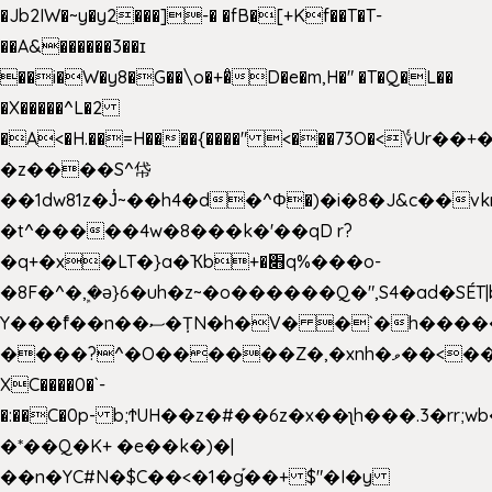
�Jb2IW�~y�y2���]-� �fB�[+Kf��T�T-
��A&������3��ɪ
��i�W�y8�G��\o�+�̊D�e�m,H�" �T�Q�L��
�X�����^L�2
�A<�H.��=H����{����" <���73O�<؇Ur�
�z����S^帒
��1dw81z�J̔~��h4�d�
^Φ�)�i�8�J&c��v
�t^�����4w�8���k�'��qD r?
�q+�x�LT�}a�Ҡb+�׋q%���o-
�8F�^�ܾ,�ә}6�uh�z~�o������Q�",S4�ad�SÉT|b
Y���f̄��n��ސ�ȚN�h�V� �`�h�����|
����?^�O������Z�,�xnh�ވ��<���u4Ɠ��+�
XC����0�`-
�:��C�0p- b;ϮUH��z�#��6z�x��ʅh���.3�rr
�*��Q�K+ �e��k�)�|
��n�YC#N�$C��<�1�g֡��+ $"�I�y