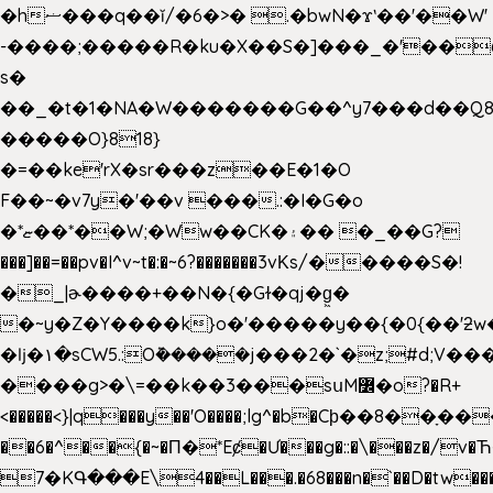
�hޟ���q��ĭ/�6�>� .�bwN�ϫˋ��'��W'
-����;�����R�ku�X��S�]���_�'��
s�
��_�t�1�NA�W�������G��^y7���d��Q8
�����O}818}
�=��ke'rX�sr���z��E�1�O
F��~�v7y�'��v ���.:�I�G�o
�*ޏ��*��W;�Ww��CK�۽�� �_��G?
���]��=��pv�I^v~t�:�~6?�������3vΚs/�����S�!
�_|ɚ����+��N�{�Gɫ�qj�g͖�
�~y�Z�Y����k}o�'�����y��{�0{��'ƻw��"��ɷ���]7x��w�b
�ǉ�۱�sCW5.:O݉�����j���2�`�z;#d;V��
����g>�\=��k��3���sսM߼�o?�R+
<�����<}|q���y��'O����;lg^�b�Cϸ��8��ָ�
��6�^��{�~�Π�*Eȼ�
Ư���g�::�\���z�/v
7�KԳ���E\4��L���.�68���n�`��D�tw��