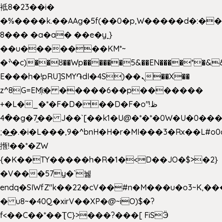
袛8�23��i�
�%����k.��AAg�5f(��0�p,W�����d�:�
8��� �a�a� ��e�y˿}
��u�������KM*~
�ׯ�c)��ȣ��Wp������5&��EN����*�&&6F��Le��~�P�άv����ui?
E���h�!pRU]SMY֏dI�4S)��ܢ��X��
z^8G=EM҉i� �����6��p�������
+�L�_�*�F�D���D�F�o"ظ!
�4�g�7֦�� J��`[��k1�U@�*�*�0W�U�0����_������äp�)2>�`@n����5DW˃��
;�͟�.�i�L���,9�^bnH�H�r�MI���3�Rx��L#o0d
揯!��*�ZW
{�K��TY�����h�R�1�<D��JO�$>�2}
�V���57y�`뉋
endq�SIWfZ"k��22�cV��#n�M���u�o3~K,
� u8~�40Q�xirV��XP�@~iO)$�?
f<��C��*��ƮC}>���?���[ FiSӬ