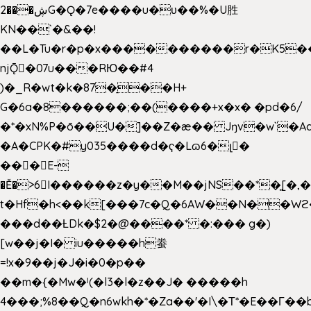
2���ڜG�Ǫ�7e����u�υ��%�U胜
KN��
`�&��!
��L�Tu�r�p�x����������r�K5��
njǬ�07u���RЮ��#4
)�_R�wt�k�87�̠��H+
G�6a�8������;��(����+x�x� �pd�6/
�*�xN%P�ō��U�]��Z�æ�� Jŋv�w`�Aa
�A�CPK�#y035����d�ҁ�Lɷ6�լ�
���E-
�Ě�>6򁊔I������z�y��M��jNS��*�͈[
t�Hf�h<��k[���7c�Q�6AW��N��
���d��ȽDk�$2�@����* �:��� g�)
[w��j�I� iu�����h䖭
=!x�9��j�J�i�0�p��
��m�{�Mw�ˡ(�l3�l�z��J� �����h
4���;%8��Q�n6wkh�*�Za��'�I\�Τ*�E��Γ��