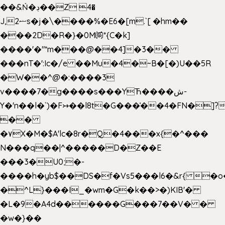
��&Ń�ڊ��Z 4�
J,ޟ2s�j�\����%�E6�[m.`[ �hm��
���2D�R�}�0M㉀*{C�k]
��
��'�"*m���@��4]�3��
���nT�':Ic�/e ��Mu�4�~B�[�)U��5R
�W��^@�:����3
v����7�g����s���YЋ����ش-
Y�'n��l�`)�F↣��l8t�G���͑��4�FN�]?
��
�۷X�M�$A'lc�8r�Q�4���x{�^���
N���q��|^�����D�Z��E
���3�U0;�-
����h�yb$��DS�f�Vs5���l6�&r{ �o
�^L}���I_�wm�G�k��>�)KIB'�
�L�9�A4d������G���7��V� �
�w�}��