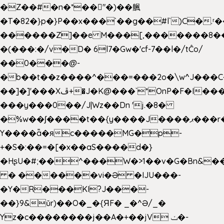
�Z��#�n�*��"�)��䑺
�T�82�}p�}P��x���`��g��#l`)C�.
������Z]��e M���[,�������8�
�(���:�/v�D� 6l7�Gw�'cf-7��l�/tĈo/
��0���@-
�b��t��z����^���=���2o�\w^J���C
��]�]'���Xڦ+�J�K@���`*OnP�F�I�����n����ˎ���E>���%
���y���0��/J|Wz��Dn 'j.�8�
�%w��ʃ����t��{y����J����ޕ���r��d�$e҅b�e����
Y����ǟ�яc�����MG�p-
+�S�:��=�[�x��aS����d�}
�HʂU�#;��^���W�>1��v�G�Bn&
� ������vi�Ə �IJU���-
�Y�R���KI?J���-
��}9&ǔr)��O�_�{ЯF� _�^Ə/_�
Yz�c��������j��A�+��jV ݖ�-