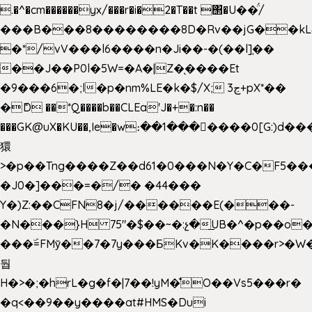
.�^�cm������yx/���r�i�2�T��t ΢�U��̈́/
���B���8��������8D�Rv��jG��kL
�*/vV���l6����n�Ji��-�(��l]֚��
��J��P0l�5W=�A�|Z�ͅ����Et
�9���6�;l�p�nm%LE�k�$/X; ڃ3+pX*��
�ެD ��*Q����b��CLEa'J�+�:n��
���GK@uX�KU��,Ie�w։��1���􆆕����0[G:)d��
獧
>�p��Tng����Z��d61�0���N�Y�C�F5���
�J0�]���=�/� �44���
Y�)Z:��CFN8�j/������E(���-
�N���}H 75"�$��~�:չ�͟UB�^�p��o
���ۜ=FMy̌��7�7y���БKv�K����r>�W
둽
H�>�;�hrL�g�f�|7��!yM�̊O��Vs5���r�
�q<��9��y����at#HMS�Dui