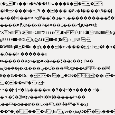
{�ݻ�˝x��!u�W��U|tw���#���
�HI>���h�?t �!���� �8v�l����\8��|
�>��j��q8'��)�y�.����������5�
����fXn��x�P���C��� yU�猔
*X%���d��=C��"X����/.�%�\t��d�N�iz��ì8
y����E��+�OblgQA����v�{�6s?_|N� -
�OƟ��q�l�H�ԋ�g'y����ov����o�h
�.O��������u
�����Ko>�sp:�v��3��)��}H�
&݉}2���j�XL���ݡ�Ƈ���O@��Ɵ~'��
8��%��Du,`��n�؃�CN�(��n��ւ���B�9��
�)��wP�a~
���Lܞ����aט�B�x�p�����+
��S�Ӟ�v��=��������
.���a��m��:Lx�C����2}
��"�]����v \B/yW�z)xȿС��<���