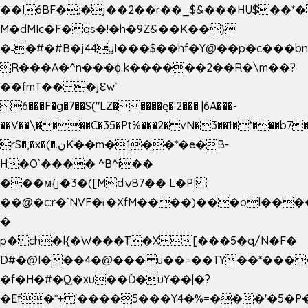
��I6BF�;�j��2��r��_$&���HU$��*
M�dMIc�F�qs�!�h�9Z&��K��}
�˗�#�#B�j44yI���$��hf�Y@��p�c���b
̟R���A�^n���ɸ.k������2��R�\m��?
��fmT�� �jԐw`
6���F�g�7��S("LZ�����ę�.2��� |6A���-
��V��\����C�35�Pt%���2� vN�3��1�*���b7�
rS�,�x�(�.نK��m�1��*�e�B-
H�O`���� ^B^i��
���м{j�3�([MdݍB7�� L�Pl
��@�c:r�`NVF�˪�XfM����)���ol���
�
p� ch�l{�W���T�X [���5�q/N�F�
D#�@I���4�@��� u��=��TY��*���
�f�H�#�Q�xu��Ď�uY��|�?
�Ef�*+ '����5���Y4�%=���'�5�