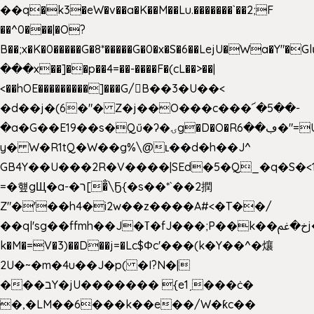
��q�k3�eW�v��a�K��M��Lu.�������`��2;F
��^0���|�O?
B��;x�K�0�����G�8*�����G�0�x�S�6��LejU�Wa�Y"
���x��]��p��4=��-����F�(cL��>��|
<��hOE���������]���G/B��3�U��<
�d��j�(6�"� Z�j��O���c���՜�5��-
�a�G��E19��s�Qű�ʔ�ۍg�D�O�Rڢ��6�"=Uh����
y� W�R1tQ�W��g%\@ʟ��d�h��J^
GB4Y��U���2R�V����|SEd�5�Q_�q�S�<1
=�헆gЩ�a-�ר[�̐\Ҕ{�s��*`��2撋
Z"�'��h4�i2w��z����A#<�T��/
��ql'sg��ffmh��J�ߠ�fJ���;P��k��خ�ﰬj��0��E8��6G���գN9?
k�M�=V�3)��D��j=�Lc$Φc'���(k�Y��^�爙
2U�~�m�4u��J�p( �I?N�|
���בY�jU������� {e1ˏ���ċ�
�,�LM��6���k��e��/W�ƙc��