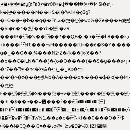
���y[�F�8�ϫ0ŀ�վ���!�!�M $i�#˲-
k������M��H&�|�'W.lK�ϙ3g?
�=O��~�b��q��Fnظ���wo%�Ʃe���+gI��9��4�Y6M����E��Yg����R�� P�Ȇ����w��+'�w��Q��p
�$l�n�4�(��Yb� �Z9
���IR��'v����3��QB�j�3��h8���k;
+k���f4Ԏ���~sM�����[=��6�S�Y�i���
g� _��G��j%���N2rZ�{k��]x{6��?
�o��C�iLN�ˉ��]�{o�O����{��S�y���s<ٳ���������:��;W��}
�r7��?�n<�&�_�_Ķx�
��'�>�z���Uvb�A����pљ����$�<(��M,�~ݏ�'�u����>�
� 
F����S����+v����n����
�3L�$��e��w߼���?��i��������D|
��IY�������͛����o�]�����c_��ģ��/o��.�K�X����t�x
t�.��w�'�1W¼ݕޮ��z�o�\Kf��0���O�
$
��í�CQ��.G=��ڍo@qw�D�O;�ZH��啸