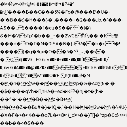
�Ӥw
Xy~������� �P4�^
�rځ'����B��C���3%�Fc�@���E'�U�-
�'�B��:)�H���}�`,����+�2���,;b,�`���-
A.$��ہ(����[�ey�S���|�?
&�M�V|sTp1�b��_~��2WGEȐ1\�� �Kc쩇
���d�D�T�N�0t5A�B�}J?��b�n�!
����}�g�8yx�O�i�3�^?_ޣ;��<�
�;Q�{��V�_EG�pV��F�+���×��(��f� �w�t�/
�;�w7��A�����@��Z�z���&�.E��"�B'��l�%���
�7UE�*��W"���O�rP;�(����ڬ�N
��n�;W����yzp�%�Aá8� �
�$����qVh�ԤhHA�=ɵd�KF?�hj�t�(h�
��^�1���B��p�B+(
�(�Ƶ��Bu#�)�1Q�,`��H��2w� \�\4U{
�X�F�>�i���q7L�8_q��)Ti]�^zp�0o 
��b��<�S���