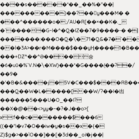
����s�����*��_��%�"��|
���������)��?��򥞾y���M� �
���^������o�;/AU�R[��×��K�._
�`�����G~I�^�Q�IZ��7�9����-� �|
�������:���O�Q�\�71�Q&�7�`�
��l�3A>��r�M����$���yҢ����1�B��
���+DZ^��^Ə����슝
�6�uū�%`V.N�\�XW)���*�G����/̨��?�/
��9�
�'�B�&����j�5V�C���$���RB��
���Q��W�L�����[��W/?��I�凷
������5���U�O_��I?
��X�@��<>yy�~�?�J��o>[
x:f��c�������$���6
((��"i�v7�O��iw�y�s��x�{�
Z}$g�>��ݳO��]��[�3d��_oަi�j��|