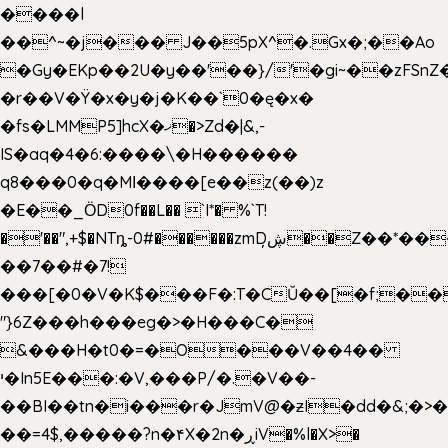
����l
��^~�j��� J��5pX^�.Gx�;��Ao
�Gy�EKp��2U�y��'��}/'�gi~��zFSnZ�
�r��V�Ÿ�x�y�j�K��`0�ę�x�
�fs�LMMP5]hcX�ޚ�>Zd�|&,-
IS�aq�4�6:����\�H������
q8���0�q�Mߊ����[e��z(��)z
�E��_ӦD0f��L�� `I*� %`T!
�'��",+$�NTȵ-0#������zmDڜ̦�
�Z��*��
��7��#�7!
���[�0�V�K$���F�:T�CŬ��[�f;��
"}6Z���h���eg�>�H���C�
&���H�t0�=�O���V��4��
י�In5E���:�V,���P/�.�V��-
��BI��tn�i���r�JmV@�ƶI�dd�&;�>
��=4$,�����?n�۴X�2n�ڕiV�%l�X>�