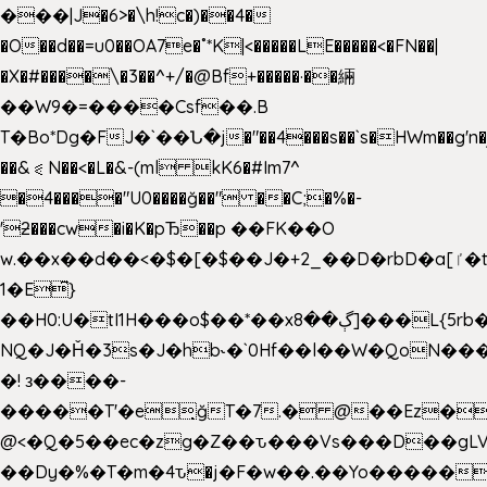
���|J�6>�\h!c�)��4�
�O��d��=u0��OA7e�˚*K
|<�����LE�����<�FN��|
�X�#����\�3��^+/�@Bf+�����·��緉
��W9�=����Csf��.B
T�Bo*Dg�FJ�`��Ն�j�"��4���s��`s�HWm��g'n�ږ�Ht�!
��&⪗N��<�L�&-(ml kK6�#Im7^
�4����"U0����ğ��" ��C;�%�-
'ƻ���cw�i�K�pЂ��p ��FK��O
w.��x��d��<�$�[�$��J�+2_��D�rbD�a[ٵ�t9?
1�E͆}
��H0:U�tI1H���o$��*��xڳ��8]���L{5rb�����b
NQ�J�Ȟ�3s�J�hb˞�`0Hf��l��W�QoN�
�! з����-
�����T'�e͉ğT�7.� @��Ez�
@<�Q�5��ec�zg�Z��ԏ���Vs���D��gLV
��Dy�%�T�m�4ԏ�j�F�w��.��Yo�����