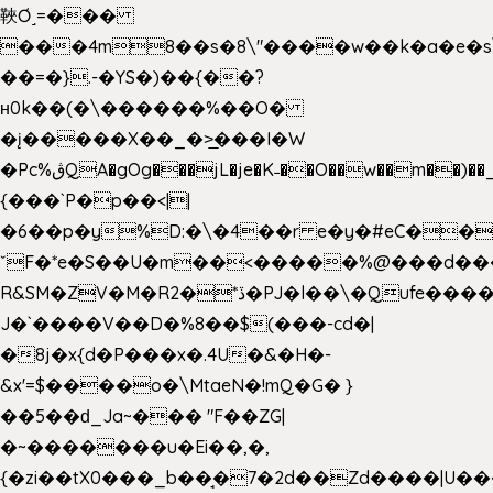
䩡Ơ˼=���
���4m8��s�8\"����w��k�a�e�s\n
��=�}.-�YS�)��{��?
ʜ0k��(�\������%��O�
�į�����X��_�>̲���I�W
�Pc%ڨQA�gOg���jL�je�K˗��O��w��m��)��_��Rߊu>
{���`P�p��<||
�6��p�y%D:�\�4��r e�y�#eC��
ˇF�*e�S��U�m��<�����%@���d���
R&SM�ZV�M�R2�*ڏ�PJ�l��\�Qufe����<�l���
J�`����V��D�%8��$(���-cd�|
�8j�x{d�P���x�.4U�&�H�-
&x'=$����o�\MtaeN�!mQ�G� }
��5��ԁ_Ja~��� "F��ZG|
�~�������u�Ei��,�,
{�zi��tX0���_b��̘�7�2d��Zd����|U�