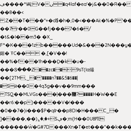
ڢ����^Ѩ|;V�ں�q4laf�ea'�j&��0�R�� J0O
��8��<
:Ȥ��T���"+�d$�h�,0�<�
��Aii:�%�P 
��7r��0G��fj���7�6�/
�t&�I��m3� �X_
F^�K���1zb�����Ud�&���2N���y�
鎔� ŦC�� �,[�V��!
��%�f��1h���Ḏ�k�u�-
���Տ���Z��zc��9sT(Ia熶
��[2TM,_� '����n?��&5�6��|
�Sӥ��0�4q3g��v��9mm���
TSQ��MLVGs���|���޴?����H�W��E
��r6:��p)�����V�!���
�0��7�}i���$P�q߈��p8DI�H���C_�
]����,��)؏�,�+Sڥ�;m{H��0U8㉐
������Ŵ�G#7D���Xn�T�et���"��k����5K