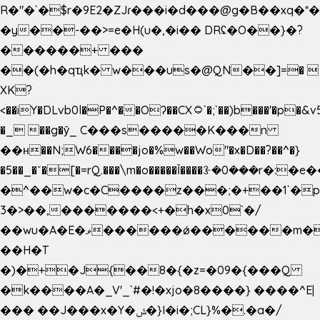
R�"�`�$r�9E2�ZJɾ���i�d���@g�B��x
�y��-��>=e�H(u�,�i�� DRʢ�O��}�?
������+ ���
��(�h�qҵk� w���us�@QN��]=� 
XK?
<��iY�DLvb0l�P�^��Oʔ��CX۝`�;`��)b���'�p�&v5(�
�_ ��g�ӯ_ C���s�����K���n
��н��N;W6����jo�%w��Wo"�x�D��?��^�}
�5��
_�ˇ�[�=rQ.���\m�o�����Ǐ����ꗿ�0���r�:�e�
�^��w�c�C����z���;�+��1`�p
3�>��,�������<+�h�x0`�/
��wu�A�E�ޥ������ǿ������m��d�C��9��e�D��1�2�/
��H�T
�)�+�J{��8�{�z=�09�{���Q
�k����A�_V'_`#�!�xjo�8����} ����^E|
��� ��J���x�Y�ݜ�}I�i�;CL}%�.�a�/