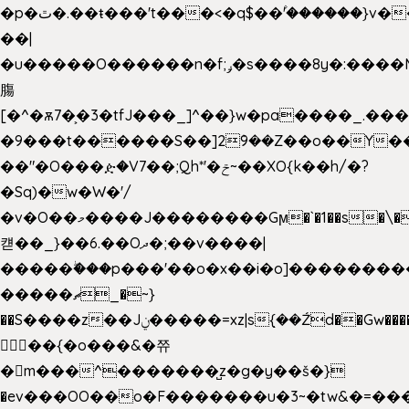
�p�ٿ�.��ŧ���'t���<�q$��۫'������}v����ݚ�F��{����:l��ɞ�N����~�>|
��|
�u�����O������n�f;ݛ�s����8y�:����M�
膓
[�^�ѫ7�͕�3�tfJ���_]^��}w�pa����_.��
�9���t������S��]2ܰ9��Z��o��Y�
��"�O���ዽ�V7��;Qh*'�ݗ~��XO{k��h/�?
�Sq)�w�W�'/
�v�O��މ����J��������Gϻ�`�1��s�\����'�I���ݭE��~%��;]���M|szvѺ5
컏��_}��6.��Oދ�;��v����|
�����ۖ���p���'��o�x��i�o]��������
�����ޗ_�~}
��S����z��Jݧ�����=xz|sܼ{��Źd��Gw�����n~
𳏮 ��{�o���&�쮸
�󧽑m���^�������̺z�g�y��š�}
�ev���OO��o�F�������u�3~�tw&�=�