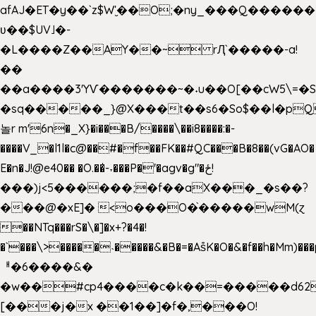
afAJ�ET�y��`z$W'̮��O;�ny_���Q���
ʋ��$UV˩�-
�L����Z��AY��~ rԮ`�����-a!
��
��a����3'YѴ�������~�˖u��O[��cW5\=�SI�
�sq�����_}@X���t��s6�So$��l�pQ
놀r m'6n�_X}�i���B/����\��i8����:�-
����V_�l1l�c@��#�f��FK��#QC���B�8��(vG�AO�
E�n�J!@e40�� �O.��̍-˕���P�'�agv�g"�ځ!
���)j<5������;�f��aX���_�s��?
���@�xE]� <o���O�֙�����wM(ɀ
��NTq���rS�\�]�x+?�4�!
�`���\>�����˴�����&�B�=�As͒K�O�&�f��h�Mm)���p
ᅢ�6����&�
�w��#cp4����c�k��=�����d62
[���j�x ��1��]�f�,���O!