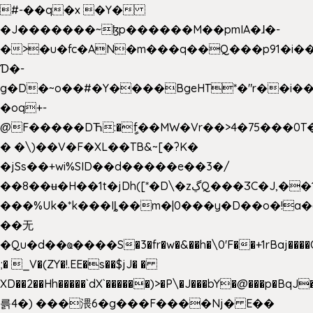
#-��q�x �Y�
�J�������~ɮp������M��pmIA�ɺ�-
�>�u�fc�AN�m���q��Q���p91�i�
Ɗ�-
g�D�~o��#�Y����BgeHT*�"r��i��[
�oq+-
@F�����DЋ:�ީf��MW�Vr��>4�75���0T�
� �\)��V�F�XL��TB&~[�?K�
�jSs��+wi%SID�� d�����e��3�/
��8��ʉ�H��1t�jDh([*�D\�zڲQ���ӠC�J,��1���eJ��U��j�\���&�6­
���%Uk�*k���Iȴ��m�|0���y�D��o�!a�
��无
�Qu�d��ҩ�󠬸���S�3�fr�w�&��h�\0'F��+1rBaj����O$ݓ�0�ڳ�����+���6_�CPB�ˁ>׋�DAR�1qU$���g�%T4�����'ca���9 {
;� _V�(ZY�!.EE�s��$jJ� �
XD��2��Hh�����`dX`������)>�P\�J���bY�@���p�BqJ
륽4�) ���渨6�g���F����Nj� E��