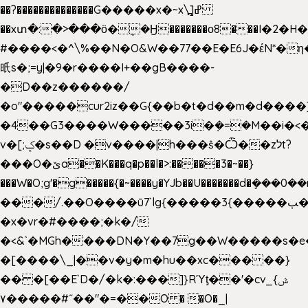
��?��������������G�����x�~x\߽]ߝ
��xտ�:�>���ӧ�ܷ�Ӈ�������ο8���I�2�H��
#����<�^\%��N�O&W��77��E�E6J�έN*
㫝s�;=y|�9�r����I+��gB����-
�D��z������/
�o"�����cur2iz��G{��b�t�d��m�d����]�h
�4��G3����W�����3i�ܼ�=�M��i�<��&
v�[;ݤ�s��D �v����|h���ŝ�Ѽ��zלt?
���O�ێa��K���q�p��l�>:�����3�~��}
���W�O;g'�g�����{�~����y�YJb��U�������d�ܻ�
���/.��O����ū7`lg{�����3{�����ﭓ��ltr
�x�vr�#����;�k�/
�<&`�MGh����DN�Y��7g��W�����s�
�[����\_|��v�y�m�hu��xc��� ��}
�� �[��E`D�/�k�:���]}RΎƫ��'�cv_ݜ}
��˝#�����۷O � �O�_|
��=�