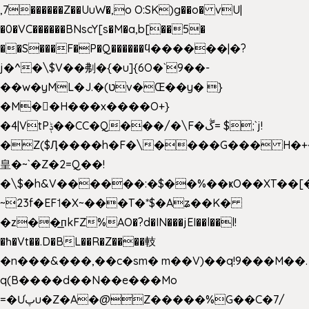
,7������Z��UuW�,o O:SK)g��o� vU|
�0�VC������BNscY[s�M�a,b[��5�
��S���F�P�Q������ϥ������|�?
j�^�\$V��刜�{�u]{6O�`9��-
��w�yML�J.�(טv�Œ��y� }
�M��H���x����O+}
�4|VtPݙ��CC�Q���/�\F�ڴ= $;`j!
�Z($Ӆ����h�F�\����G��� H�+
皇�~`�Z�2=Q��!
�\$�h&V������:�$��%��ҝO��XT��[
~23f�EF˦�X~���T�*$�Aʑ��K�
�z��͟пkFZ%AO�?d�IN���jEI��l��l!
�ħ�Vt��.D�BL��R�Z����䡋
�n���&���,��c�sm� m��V)��q!9���M��.
q(B����d��N��e���Mo
=�Ưپu�Z�A�@Z�����%G��C�7/