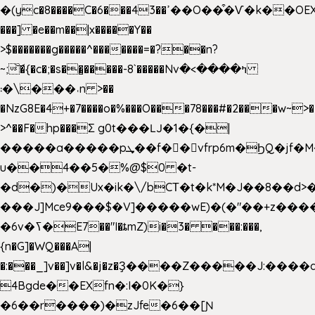
�(yc�8����C�6���43��ߴ��O��͒�Ѵ�k��OEX�2�,�)�t��@���aw����;�׷o�_��2�sy��.�=W�n��߃�{4��ߑ��i�8V6v4W�9��s���g�
���] �e��m��|x�����Y��
>$�������g�����^�������=�?��n?
~;͝�{�c�;�s��̺�����-8`�����Nvߤ����>�
��\�܃�˓n >��
�NzG8E�4+�7����o�%���O���78���#�2���w~>�
>^��F�hp���Σ g0t���Ǉ�1�{�|
�����a�����pܜ��f��vfrp6m�ϦQ�jf�M����J:�x��-?
u��4��5�%@$0 �t-
�d�)�Ux�ik�\/bCΤ�t�k*M�J��8��d>�%
���J]Mce9���$�V]�����wE)�(�"��+z����
�6v�ߖ�E7��"I�ȶmZ)i�3� ���:���,
{n�G]�WQ���A|
�:���_]v��]v�l&�j�z�Ҙ����Z�����J:���
4Bgde��EXfn�:I�0K�}
�6��r����)�zJfe�6��[Ɲ