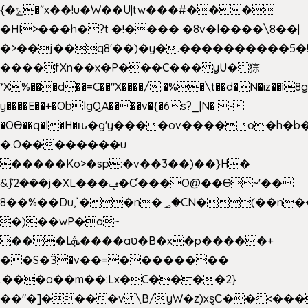
{�ݻ�˝x��!u�W��U|tw���#���
�HI>���h�?t �!���� �8v�l����\8��|
�>��j��q8'��)�y�.����������5�
����fXn��x�P���C��� yU�猔
*X%���d��=C��"X����/.�%�\t��d�N�iz��ì8
y����E��+�OblgQA����v�{�6s?_|N� -
�OƟ��q�l�H�ԋ�g'y����ov����o�h
�.O��������u
�����Ko>�sp:�v��3��)��}H�
&݉}2���j�XL���ݡ�Ƈ���O@��Ɵ~'��
8��%��Du,`��n�؃�CN�(��n��ւ���B�9��
�)��wP�a~
���Lܞ����aט�B�x�p�����+
��S�Ӟ�v��=��������
.���a��m��:Lx�C����2}
��"�]����v \B/yW�z)xȿС��<���