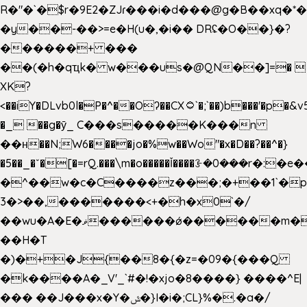
R�"�`�$r�9E2�ZJɾ���i�d���@g�B��x
�y��-��>=e�H(u�,�i�� DRʢ�O��}�?
������+ ���
��(�h�qҵk� w���us�@QN��]=� 
XK?
<��iY�DLvb0l�P�^��Oʔ��CX۝`�;`��)b���'�p�&v5(�
�_ ��g�ӯ_ C���s�����K���n
��н��N;W6����jo�%w��Wo"�x�D��?��^�}
�5��
_�ˇ�[�=rQ.���\m�o�����Ǐ����ꗿ�0���r�:�e�
�^��w�c�C����z���;�+��1`�p
3�>��,�������<+�h�x0`�/
��wu�A�E�ޥ������ǿ������m��d�C��9��e�D��1�2�/
��H�T
�)�+�J{��8�{�z=�09�{���Q
�k����A�_V'_`#�!�xjo�8����} ����^E|
��� ��J���x�Y�ݜ�}I�i�;CL}%�.�a�/