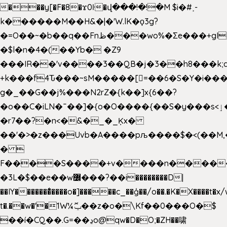
���y[�F�8�ϫ0ŀ�վ���!�!�M $i�#˲-
k������M��H&�|�'W.lK�ϙ3g?
�=O��~�b��q��Fnظ���wo%�Ʃe���+gI��9��4�Y6M����E��Yg����R�� P�Ȇ����w��+'�w��Q��p
�$l�n�4�(��Yb� �Z9
���IR��'v����3��QB�j�3��h8���k;
+k���f4Ԏ���~sM�����[=��6�S�Y�i���
g� _��G��j%���N2rZ�{k��]x{6��?
�o��C�iLN�ˉ��]�{o�O����{��S�y���s<ٳ���������:��;W��}
�r7��?�n<�&�_�_Ķx�
��'�>�z���Uvb�A����pљ����$�<(��M,�~ݏ�'�u����>�
� 
F����S����+v����n����
�3L�$��e��w߼���?��i��������D|
��IY�������͛����o�]�����c_��ģ��/o��.�K�X����t�x
t�.��w�'�1W¼ݕޮ��z�o�\Kf��0���O�
$
��í�CQ��.G=��ڍo@qw�D�O;�ZH��啸