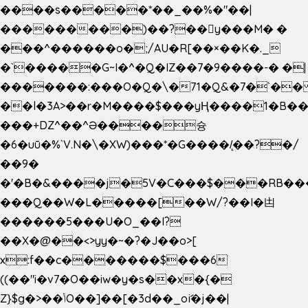
����s�����*��_��%�"��|
���������)��?��򥞾y���M� �
���^������o�;/AU�R[��×��K�._
�`�����G~I�^�Q�IZ��7�9����-� �|
�������:���O�Q�\�71�Q&�7�`�
��l�3A>��r�M����$���yҢ����1�B��
���+DZ^��^Ə����슝
�6�uū�%`V.N�\�XW)���*�G����/̨��?�/
��9�
�'�B�&����j�5V�C���$���RB��
���Q��W�L�����[��W/?��I�凷
������5���U�O_��I?
��X�@��<>yy�~�?�J��o>[
x:f��c�������$���6
((��"i�v7�O��iw�y�s��x�{�
Z}$g�>��ݳO��]��[�3d��_oަi�j��|