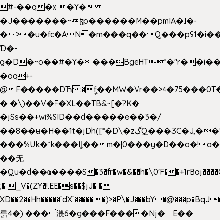
#-��q�x �Y�
�J�������~ɮp������M��pmIA�ɺ�-
�>�u�fc�AN�m���q��Q���p91�i�
Ɗ�-
g�D�~o��#�Y����BgeHT*�"r��i��[
�oq+-
@F�����DЋ:�ީf��MW�Vr��>4�75���0T�
� �\)��V�F�XL��TB&~[�?K�
�jSs��+wi%SID�� d�����e��3�/
��8��ʉ�H��1t�jDh([*�D\�zڲQ���ӠC�J,��1���eJ��U��j�\���&�6­
���%Uk�*k���Iȴ��m�|0���y�D��o�!a�
��无
�Qu�d��ҩ�󠬸���S�3�fr�w�&��h�\0'F��+1rBaj����O$ݓ�0�ڳ�����+���6_�CPB�ˁ>׋�DAR�1qU$���g�%T4�����'ca���9 {
;� _V�(ZY�!.EE�s��$jJ� �
XD��2��Hh�����`dX`������)>�P\�J���bY�@���p�BqJ
륽4�) ���渨6�g���F����Nj� E��