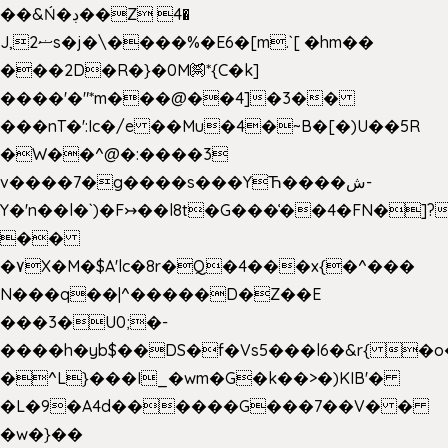
��&Ń�ڊ��Z 4�
J,ޟ2s�j�\����%�E6�[m.`[ �hm��
���2D�R�}�0M㉀*{C�k]
��
��'�"*m���@��4]�3��
���nT�':Ic�/e ��Mu�4�~B�[�)U��5R
�W��^@�:����3
v����7�g����s���YЋ����ش-
Y�'n��l�`)�F↣��l8t�G���͑��4�FN�]?
��
�۷X�M�$A'lc�8r�Q�4���x{�^���
N���q��|^�����D�Z��E
���3�U0;�-
����h�yb$��DS�f�Vs5���l6�&r{ �o
�^L}���I_�wm�G�k��>�)KIB'�
�L�9�A4d������G���7��V� �
�w�}��