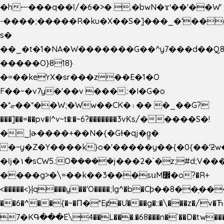
�hޟ���q��ĭ/�6�>� .�bwN�ϫˋ��'��W'
-����;�����R�ku�X��S�]���_�'��
s�
��_�t�1�NA�W�������G��^y7���d��Q8
�����O}818}
�=��ke'rX�sr���z��E�1�O
F��~�v7y�'��v ���.:�I�G�o
�*ޏ��*��W;�Ww��CK�۽�� �_��G?
���]��=��pv�I^v~t�:�~6?�������3vΚs/�����S�!
�_|ɚ����+��N�{�Gɫ�qj�g͖�
�~y�Z�Y����k}o�'�����y��{�0{��'ƻw��"��ɷ���]7x��w�b
�ǉ�۱�sCW5.:O݉�����j���2�`�z;#d;V��
����g>�\=��k��3���sսM߼�o?�R+
<�����<}|q���y��'O����;lg^�b�Cϸ��8��ָ�
��6�^��{�~�Π�*Eȼ�
Ư���g�::�\���z�/v
7�KԳ���E\4��L���.�68���n�`��D�tw��