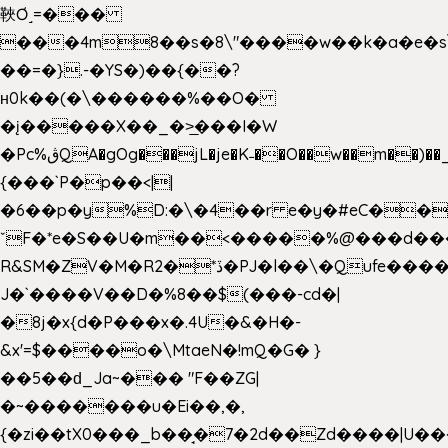
䩡Ơ˼=���
���4m8��s�8\"����w��k�a�e�s\n
��=�}.-�YS�)��{��?
ʜ0k��(�\������%��O�
�į�����X��_�>̲���I�W
�Pc%ڨQA�gOg���jL�je�K˗��O��w��m��)��_��Rߊu>
{���`P�p��<||
�6��p�y%D:�\�4��r e�y�#eC��
ˇF�*e�S��U�m��<�����%@���d���
R&SM�ZV�M�R2�*ڏ�PJ�l��\�Qufe����<�l���
J�`����V��D�%8��$(���-cd�|
�8j�x{d�P���x�.4U�&�H�-
&x'=$����o�\MtaeN�!mQ�G� }
��5��ԁ_Ja~��� "F��ZG|
�~�������u�Ei��,�,
{�zi��tX0���_b��̘�7�2d��Zd����|U�