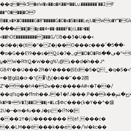
��q�k3�eW�v��a�K��M��Lu.�������`��2;F
��^0���|�O?
B��;x�K�0�����G�8*�����G�0�x�S�6��LejU�Wa�Y"
���x��]��p��4=��-����F�(cL��>��|
<��hOE���������]���G/B��3�U��<
�d��j�(6�"� Z�j��O���c���՜�5��-
�a�G��E19��s�Qű�ʔ�ۍg�D�O�Rڢ��6�"=Uh����
y� W�R1tQ�W��g%\@ʟ��d�h��J^
GB4Y��U���2R�V����|SEd�5�Q_�q�S�<1
=�헆gЩ�a-�ר[�̐\Ҕ{�s��*`��2撋
Z"�'��h4�i2w��z����A#<�T��/
��ql'sg��ffmh��J�ߠ�fJ���;P��k��خ�ﰬj��0��E8��6G���գN9?
k�M�=V�3)��D��j=�Lc$Φc'���(k�Y��^�爙
2U�~�m�4u��J�p( �I?N�|
���בY�jU������� {e1ˏ���ċ�
�,�LM��6���k��e��/W�ƙc��