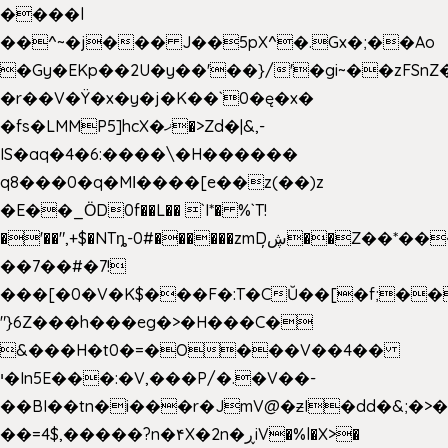
����l
��^~�j��� J��5pX^�.Gx�;��Ao
�Gy�EKp��2U�y��'��}/'�gi~��zFSnZ�
�r��V�Ÿ�x�y�j�K��`0�ę�x�
�fs�LMMP5]hcX�ޚ�>Zd�|&,-
IS�aq�4�6:����\�H������
q8���0�q�Mߊ����[e��z(��)z
�E��_ӦD0f��L�� `I*� %`T!
�'��",+$�NTȵ-0#������zmDڜ̦�
�Z��*��
��7��#�7!
���[�0�V�K$���F�:T�CŬ��[�f;��
"}6Z���h���eg�>�H���C�
&���H�t0�=�O���V��4��
י�In5E���:�V,���P/�.�V��-
��BI��tn�i���r�JmV@�ƶI�dd�&;�>
��=4$,�����?n�۴X�2n�ڕiV�%l�X>�