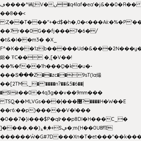
ڢ����^Ѩ|;V�ں�q4laf�ea'�j&��0�R�� J0O
��8��<
:Ȥ��T���"+�d$�h�,0�<�
��Aii:�%�P 
��7r��0G��fj���7�6�/
�t&�I��m3� �X_
F^�K���1zb�����Ud�&���2N���y�
鎔� ŦC�� �,[�V��!
��%�f��1h���Ḏ�k�u�-
���Տ���Z��zc��9sT(Ia熶
��[2TM,_� '����n?��&5�6��|
�Sӥ��0�4q3g��v��9mm���
TSQ��MLVGs���|���޴?����H�W��E
��r6:��p)�����V�!���
�0��7�}i���$P�q߈��p8DI�H���C_�
]����,��)؏�,�+Sڥ�;m{H��0U8㉐
������Ŵ�G#7D���Xn�T�et���"��k����5K