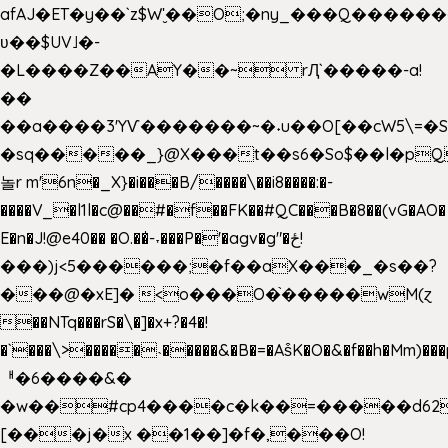
afAJ�ET�y��`z$W'̮��O;�ny_���Q���
ʋ��$UV˩�-
�L����Z��AY��~ rԮ`�����-a!
��
��a����3'YѴ�������~�˖u��O[��cW5\=�SI�
�sq�����_}@X���t��s6�So$��l�pQ
놀r m'6n�_X}�i���B/����\��i8����:�-
����V_�l1l�c@��#�f��FK��#QC���B�8��(vG�AO�
E�n�J!@e40�� �O.��̍-˕���P�'�agv�g"�ځ!
���)j<5������;�f��aX���_�s��?
���@�xE]� <o���O�֙�����wM(ɀ
��NTq���rS�\�]�x+?�4�!
�`���\>�����˴�����&�B�=�As͒K�O�&�f��h�Mm)���p
ᅢ�6����&�
�w��#cp4����c�k��=�����d62
[���j�x ��1��]�f�,���O!