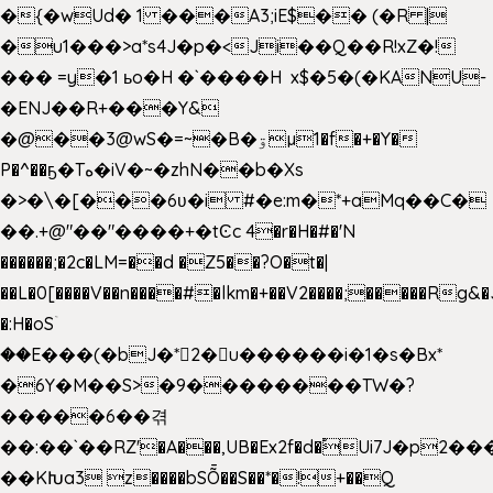
�{�wUd� 1 ���A3;iE$�� (�R |
�u1���>a*s4J�p�<Ji��Q��R!xZ�!
��� =y�1 ьo�H �`����H x$�5�(�KANU-
�ENJ��R+���Y&
�@��3@wS�=~�B�ۊµ1�f�+�Y�
P�^��ҕ�Tە�iV�~�zhN��b�Xs
�>�\�[���6ʋ�i #�e:m�*+aMq��C�
��.+@"��"����+�tϾc 4�r�H�#�'N
������;�2c�LM=��d �Z5��?O�t�|
��L�0[����V��n����#�lkm�+��V2����;�����Rg&�
�:H�oSۤ
��E���(�bJ�*2�u������i�1�s�Bx*
�6Y�M��S>�9��������TW�?
�����6��겪
��:��`��RZ'�A���,UB�Ex2f�d�֠Ui7J�p2
��KԽa3 z����bSȬ��S��*�!+��Q