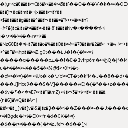
�(yc�8����C�6���43��ߴ��O��͒�Ѵ�k��OEX�2�,�)�t��@���aw����;�׷o�_��2�sy��.�=W�n��߃�{4��ߑ��i�8V6v4W�9��s���g�
���] �e��m��|x�����Y��
>$�������g�����^�������=�?��n?
~;͝�{�c�;�s��̺�����-8`�����Nvߤ����>�
��\�܃�˓n >��
�NzG8E�4+�7����o�%���O���78���#�2���w~>�
>^��F�hp���Σ g0t���Ǉ�1�{�|
�����a�����pܜ��f��vfrp6m�ϦQ�jf�M����J:�x��-?
u��4��5�%@$0 �t-
�d�)�Ux�ik�\/bCΤ�t�k*M�J��8��d>�%
���J]Mce9���$�V]�����wE)�(�"��+z����
�6v�ߖ�E7��"I�ȶmZ)i�3� ���:���,
{n�G]�WQ���A|
�:���_]v��]v�l&�j�z�Ҙ����Z�����J:���
4Bgde��EXfn�:I�0K�}
�6��r����)�zJfe�6��[Ɲ