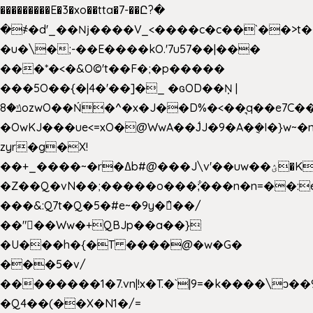
���������E�3�xo��tta�7-��Ը?�
�
҂�d'_��ǋ����V_<����c�c��`��>t�
�u�\�;-��E����kO.'7u57��|���
���*�<�&O©'t��F�;�p�����
���5O��{�|4�'��]�_ �ԍOD��Ņ |
ݿ�8ozwO��Ń�^�x�J��D%�<��͉q��e7C��q�ȝNמ��t'h������hǛ���<�NN޸|
�OwKJ���ue<=xO�@WwA��J́J�9�A�݈�I�}w~�
zyr�g�X!
��+_����~�r�ߡb#@���J\v'��uw��ؽ�Ko�d4�۵��v�t.���݁w����}_}9��ĭ��
�Z��Q�vN��;�����o���;͋���n�n=��:e:�݋'�3:�_
���&:Q7t�Q�5�#e~�9y�݅󈽻��/
��"��Ww�+QBJp��a��}
�U���h�{�T ����@�w�G�
���5�v/
��������1�7.vn|!x�T.�`|9=�k����\ͻ��ߏ��9B'|
�Q4��(��X�N1�/=