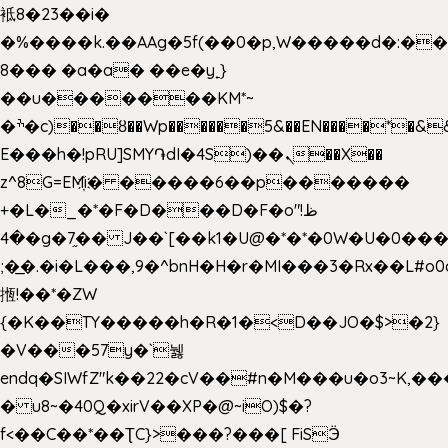
袛8�23��i�
�%����k.��AAg�5f(��0�p,W�����d�:�
8��� �a�a� ��e�y˿}
��u�������KM*~
�ׯ�c)��ȣ��Wp������5&��EN����*�&&6F��Le��~�P�άv����ui?
E���h�!pRU]SMY֏dI�4S)��ܢ��X��
z^8G=EM҉i� �����6��p�������
+�L�_�*�F�D���D�F�o"ظ!
�4�g�7֦�� J��`[��k1�U@�*�*�0W�U�0����_������äp�)2>�`@n����5DW˃��
;�͟�.�i�L���,9�^bnH�H�r�MI���3�Rx��L#o0d
揯!��*�ZW
{�K��TY�����h�R�1�<D��JO�$>�2}
�V���57y�`뉋
endq�SIWfZ"k��22�cV��#n�M���u�o3~K,
� u8~�40Q�xirV��XP�@~iO)$�?
f<��C��*��ƮC}>���?���[ FiSӬ