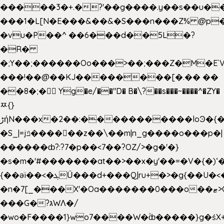
�����3�+.�?'��g����.y��s��u�
���1�L[N�E���&��&�S���n���Z% @p
�vu�P��^ ��6���d��5L�?
�R�
�;Y��;������Oo���>��;���Z�M�E
���!��@��KJ��������[�.�� ��
��8�;�򜸥 Yg�e/��"D�
B�
\?��s���~����^�ZY�
ﾹ{}
����������loϿ�{�nl^<�گ;��#�c��s.^^~�qF��w
ڑήN���x�2��:�
�S_|=jݿ������z��\��m|n_g����o���p�|
������ȸ?:?7�p��<7��?OZ/>�g�'�}
�s�m�'#�������at��>��x�y'��=�V�{�)ʻ�
{��ǝï��<�ܓǗ���d+���Q|ru+�>�g{��U�<�������x���U��?
�n�7[_���X'�Oa�������0���o��ޓ>O�ޝ�>
���G�?גּWΛ�/
�wo�F����1}wo7����W�۫ȸ�����}g�ś