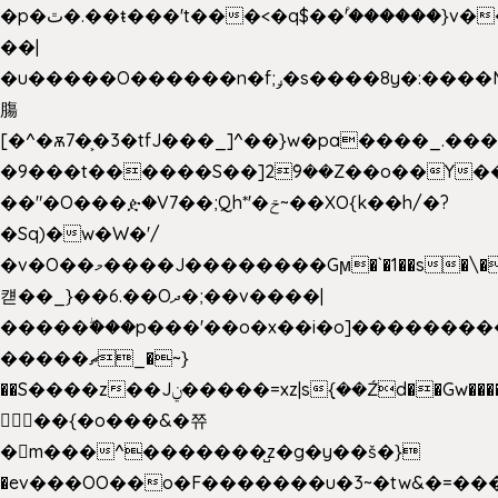
�p�ٿ�.��ŧ���'t���<�q$��۫'������}v����ݚ�F��{����:l��ɞ�N����~�>|
��|
�u�����O������n�f;ݛ�s����8y�:����M�
膓
[�^�ѫ7�͕�3�tfJ���_]^��}w�pa����_.��
�9���t������S��]2ܰ9��Z��o��Y�
��"�O���ዽ�V7��;Qh*'�ݗ~��XO{k��h/�?
�Sq)�w�W�'/
�v�O��މ����J��������Gϻ�`�1��s�\����'�I���ݭE��~%��;]���M|szvѺ5
컏��_}��6.��Oދ�;��v����|
�����ۖ���p���'��o�x��i�o]��������
�����ޗ_�~}
��S����z��Jݧ�����=xz|sܼ{��Źd��Gw�����n~
𳏮 ��{�o���&�쮸
�󧽑m���^�������̺z�g�y��š�}
�ev���OO��o�F�������u�3~�tw&�=�