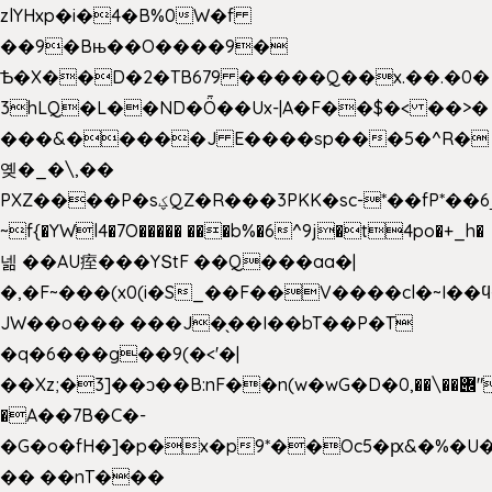
zlYHxp�i�4�B%0W�f
��9�Bњ��O����9�
Ѣ�X��D�2�TB679 �����Q��x.��.�0�
3hLQ�L��ND�Ȫ��Ux-|A�F��$�< ��>�
���&�����J E����sp���5�^R�
옞�_�\,��
PXZ����P�sؼQZ�R���3PKK�sc-*��fP*��6_̦Q���H�hl��a��j��dӤ�ܥ�Ք�7�)S�_3y��@�n-
~f{�YWl4�7O����� ���b%�6^9j�t4po�+_h�
넮 ��AU痓���YՏtF ��Q���aa�|
�,�F~���(x0(i�S_��F��V����cl�~I��
JW��o��� ���J�̖��I��bT��P�T
�q�6���g��9(�<'�|
��Xz;�3]��ͻ��B:nF��n(w�wG�D�݌��\��,0"�
�A��7B�C�-
�G�o�fH�]�p�x�p9*��Oc5�ԗ&�%�U
�� ��nT���