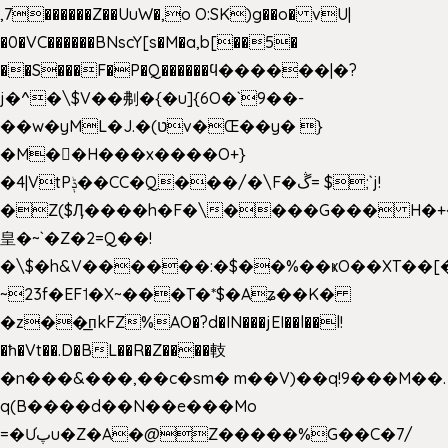
,7������Z��UuW�,o O:SK)g��o� vU|
�0�VC������BNscY[s�M�a,b[��5�
��S���F�P�Q������ϥ������|�?
j�^�\$V��刜�{�u]{6O�`9��-
��w�yML�J.�(טv�Œ��y� }
�M��H���x����O+}
�4|VtPݙ��CC�Q���/�\F�ڴ= $;`j!
�Z($Ӆ����h�F�\����G��� H�+
皇�~`�Z�2=Q��!
�\$�h&V������:�$��%��ҝO��XT��[
~23f�EF˦�X~���T�*$�Aʑ��K�
�z��͟пkFZ%AO�?d�IN���jEI��l��l!
�ħ�Vt��.D�BL��R�Z����䡋
�n���&���,��c�sm� m��V)��q!9���M��.
q(B����d��N��e���Mo
=�Ưپu�Z�A�@Z�����%G��C�7/