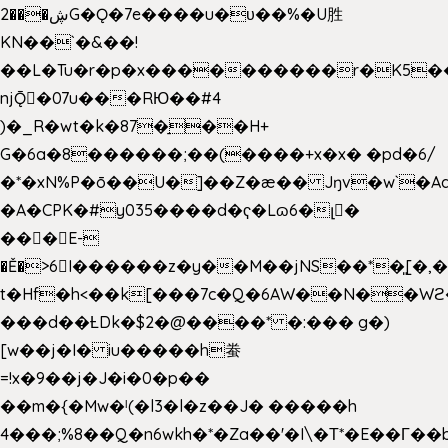
2���ڜG�Ǫ�7e����u�υ��%�U胜
KN��
`�&��!
��L�Tu�r�p�x����������r�K5��
njǬ�07u���RЮ��#4
)�_R�wt�k�87�̠��H+
G�6a�8������;��(����+x�x� �pd�6/
�*�xN%P�ō��U�]��Z�æ�� Jŋv�w`�Aa
�A�CPK�#y035����d�ҁ�Lɷ6�լ�
���E-
�Ě�>6򁊔I������z�y��M��jNS��*�͈[
t�Hf�h<��k[���7c�Q�6AW��N��
���d��ȽDk�$2�@����* �:��� g�)
[w��j�I� iu�����h䖭
=!x�9��j�J�i�0�p��
��m�{�Mw�ˡ(�l3�l�z��J� �����h
4���;%8��Q�n6wkh�*�Za��'�I\�Τ*�E��Γ��