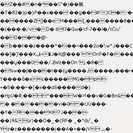
�Z��#�n�*��"�)��䑺
�T�82�}p�}P��x���`��g��#l`)C�.
������Z]��e M���[,�������8�
�(���:�/v�D� 6l7�Gw�'cf-7��l�/tĈo/
��0���@-
�b��t��z����^���=���2o�\w^J���C
��]�]'���Xڦ+�J�K@���`*OnP�F�I�����n����ˎ���E>���%
���y���0��/J|Wz��Dn 'j.�8�
�%w��ʃ����t��{y����J����ޕ���r��d�$e҅b�e����
Y����ǟ�яc�����MG�p-
+�S�:��=�[�x��aS����d�}
�HʂU�#;��^���W�>1��v�G�Bn&
� ������vi�Ə �IJU���-
�Y�R���KI?J���-
��}9&ǔr)��O�_�{ЯF� _�^Ə/_�
Yz�c��������j��A�+��jV ݖ�-