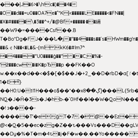
���|J�6>�\h!c�)��4�
�O��d��=u0��OA7e�˚*K
|<�����LE�����<�FN��|
�X�#����\�3��^+/�@Bf+�����·��緉
��W9�=����Csf��.B
T�Bo*Dg�FJ�`��Ն�j�"��4���s��`s�HWm��g'n�ږ�Ht�!
��&⪗N��<�L�&-(ml kK6�#Im7^
�4����"U0����ğ��" ��C;�%�-
'ƻ���cw�i�K�pЂ��p ��FK��O
w.��x��d��<�$�[�$��J�+2_��D�rbD�a[ٵ�t9?
1�E͆}
��H0:U�tI1H���o$��*��xڳ��8]���L{5rb�����b
NQ�J�Ȟ�3s�J�hb˞�`0Hf��l��W�QoN�
�! з����-
�����T'�e͉ğT�7.� @��Ez�
@<�Q�5��ec�zg�Z��ԏ���Vs���D��gLV
��Dy�%�T�m�4ԏ�j�F�w��.��Yo�����