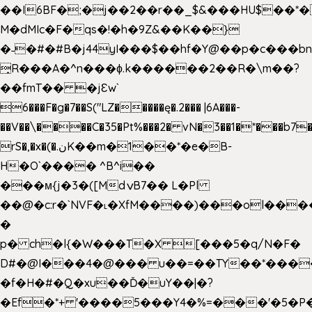
��I6BF�;�j��2��r��_$&���HU$��*
M�dMIc�F�qs�!�h�9Z&��K��}
�˗�#�#B�j44yI���$��hf�Y@��p�c���b
̟R���A�^n���ɸ.k������2��R�\m��?
��fmT�� �jԐw`
6���F�g�7��S("LZ�����ę�.2��� |6A���-
��V��\����C�35�Pt%���2� vN�3��1�*���b7�
rS�,�x�(�.نK��m�1��*�e�B-
H�O`���� ^B^i��
���м{j�3�([MdݍB7�� L�Pl
��@�c:r�`NVF�˪�XfM����)���ol���
�
p� ch�l{�W���T�X [���5�q/N�F�
D#�@I���4�@��� u��=��TY��*���
�f�H�#�Q�xu��Ď�uY��|�?
�Ef�*+ '����5���Y4�%=���'�5�