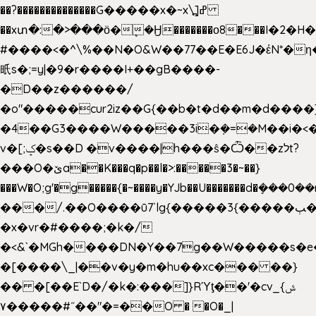
��?��������������G�����x�~x\߽]ߝ
��xտ�:�>���ӧ�ܷ�Ӈ�������ο8���I�2�H��
#����<�^\%��N�O&W��77��E�E6J�έN*
㫝s�;=y|�9�r����I+��gB����-
�D��z������/
�o"�����cur2iz��G{��b�t�d��m�d����]�h
�4��G3����W�����3i�ܼ�=�M��i�<��&
v�[;ݤ�s��D �v����|h���ŝ�Ѽ��zלt?
���O�ێa��K���q�p��l�>:�����3�~��}
���W�O;g'�g�����{�~����y�YJb��U�������d�ܻ�
���/.��O����ū7`lg{�����3{�����ﭓ��ltr
�x�vr�#����;�k�/
�<&`�MGh����DN�Y��7g��W�����s�
�[����\_|��v�y�m�hu��xc��� ��}
�� �[��E`D�/�k�:���]}RΎƫ��'�cv_ݜ}
��˝#�����۷O � �O�_|
��=�