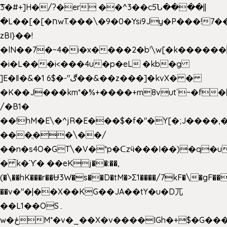
͞3�#+]H�/?�er ��^3��c5Ն����||
�L��[�[�חwT.���\�9�0�Ysi9Jy�P���!7���,�>�P�z�k��-
zBI}��!
�lN��7�~4�i�x����2�b'\w[�k����
�i�L���i<���4u�p�eL �kb�g
]E�ǁ�&�1 6$�-"ڰ��&��z���]�kvX� �
�K��J���km*�%+����+m8vut`~�f�޶CF
/�B1�
��!hM�E\�^jR�E���$�f�"�Y[�;J����,
���ֲ��\��/
��n�s4O�GT\�V�*p�ᑕzӵ���I��)�q�u
� ̀k�ϓ� ��eKj��:��,
(�\��hK���r��Ʉ3W�s��D�tM�>Ʃ1����/7kF�\�gF
��v�"�|��X��KG��JA��tY�u�D兀
��L1��OS۔
w�ځM*�v�_��X�v����IGh�+$�G���]e�`�I�n��YzeU('Lr�2���l�Tnx��hm�B��,�,�E��_��ֲ