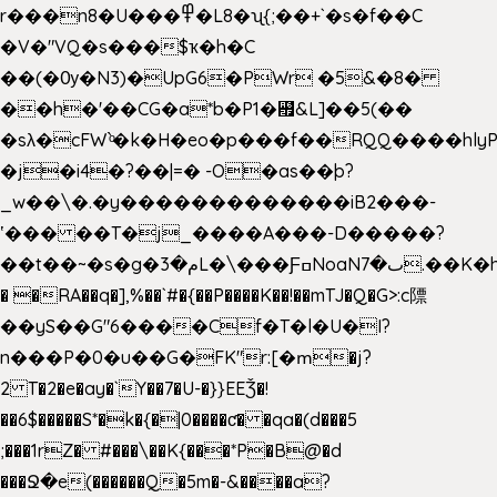
r���n8�U���߾�L8�ʯ{;��+`�s�f��C
�V�"VQ�s���$ҡ�h�C
��(�Ѹ�N3)�UpG6�PWr �5&�8�
��h�'��CG�a*b�P1�꘯&L]��5(��
�sλ�cFW`ͦ�k�H�eo�p���f��RQQ����hlyP8@�CV�*
�j�i4�?��|=� -O�as��þ?
_w��\�.�y�������������iB2���-
ʽ��� ��T�j_����A���-D�����?
��t��~�s�g�م�3L�\���ƑߛNoaNٮ�7.��K�h8K�Ύ���haB��#��>�b�#�f�<��
� �RA��q�],%��`#�{��P����K��!��mTJ�Q�G>:c䧣
��yS��G"6����Cf�T�l�U�I?
n���P�0�u��G�FK"r:[�ՠ�j?
2 T�2�e�ay�`Y��7�U-�}}EEǮ�!
��6$�����S*�k�{�|0����ƈ� �qa�(d���5
;���1rZ� #���\��
K{���*P�B@�d
���Ջ�e(������Q�5m�-&����a?