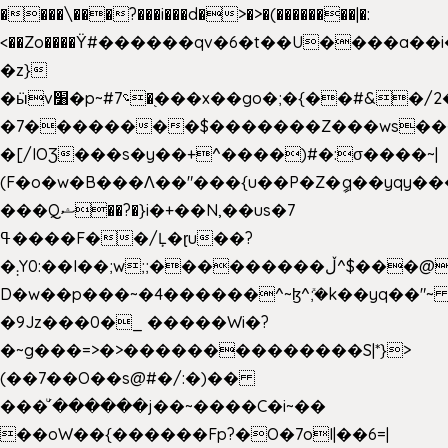
����\���?���i���d�>�>�(��������|�:
<��Zo����Ϋ#������qv�6�t��U����a��i
�z}
�ӹv׸�p~#؝7�֭���x��go�;�{��#&�/2���j���pO����/^�<�>ޝx7O�"\%�����cKy{���N������/
�7��������$�������Z���ws���.
�[/IOƷ���s�y��+^����)#�:σ����~|
(F�o�w�B���Ʌ��"���{u��P�Z�ީq��yqy����ܙ��=��x���>���
���Qޝ��?�}i�+��N,��us�7
ߟ����F��/Ļ�ɽu��?
�܄Y0:��I��;w;;���������ڵ^$�͏��@�����֡�t��v�_�:G���i;GWR�n4�gO������?
D�w��p���~�4������^~ɮ^ܺ;�k��yq��"~ 
�9Jz���0�_ �����Wi�?
�~g���=>�>��������������S|*}>
(��7��O��s@#�/:�)��
���ͧ՛������j��~����C�i~��
��oW��{������Fp?�O�7oI|��6=|