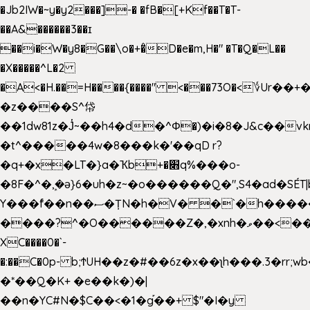
�Jb2IW�~y�y2���]-� �fB�[+Kf��T�T-
��A&������3��ɪ
��i�W�y8�G��\o�+�̊D�e�m,H�" �T�Q�L��
�X�����^L�2
�A<�H.��=H����{����" <���73O�<؇Ur�
�z����S^帒
��1dw81z�J̔~��h4�d�
^Φ�)�i�8�J&c��v
�t^�����4w�8���k�'��qD r?
�q+�x�LT�}a�Ҡb+�׋q%���o-
�8F�^�ܾ,�ә}6�uh�z~�o������Q�",S4�ad�SÉT|b
Y���f̄��n��ސ�ȚN�h�V� �`�h�����|
����?^�O������Z�,�xnh�ވ��<���u4Ɠ��+�
XC����0�`-
�:��C�0p- b;ϮUH��z�#��6z�x��ʅh���.3�rr
�*��Q�K+ �e��k�)�|
��n�YC#N�$C��<�1�g֡��+ $"�I�y