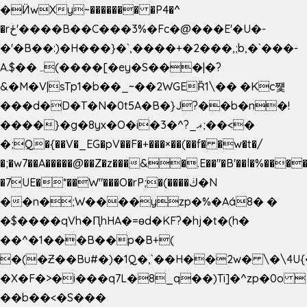
�Ӥw
Xy~������� �P4�^
�rځ'����B��C���3%�Fc�@���E'�U�-
�'�B��:)�H���}�`,����+�2���,;b,�`���-
A.$��ہ(����[�ey�S���|�?
&�M�V|sTp1�b��_~��2WGEȐ1\�� �Kc쩇
���d�D�T�N�0t5A�B�}J?��b�n�!
����}�g�8yx�O�i�3�^?_ޣ;��<�
�;Q�{��V�_EG�pV��F�+���×��(��f� �w�t�/
�;�w7��A�����@��Z�z���&�.E��"�B'��l�%���
�7UE�*��W"���O�rP;�(����ڬ�N
��n�;W����yzp�%�Aá8� �
�$����qVh�ԤhHA�=ɵd�KF?�hj�t�(h�
��^�1���B��p�B+(
�(�Ƶ��Bu#�)�1Q�,`��H��2w� \�\4U{
�X�F�>�i���q7L�8_q��)Ti]�^zp�0o 
��b��<�S���