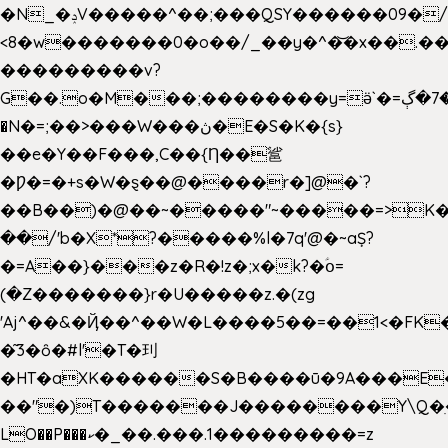
�N_�ݚV�����^��;���QSY������09�/nV{���o_�+�����k��.�/>�N�����N�jO���^�]
<8�w�������0�o��/_��y�^�͝�x��.����7��hg
���������v?
G��.o�M���;��������y=ӛ`�=ݳ�7�ڳ�
�N�=;��>���W���ڽ�E�S�K�{s}
��e�Y��F���,C��{Ƞ��䣉
�Ƿ�=�+s�W�ȿ��@����r�]@�`?
��B��)�@��~�����"~�����=>K�x
��/'b�X*?�����%l�7q'@�~aȘ?
�=A��}���z�R�!z�;x�k?�ؑօ=
(�Z�������}r�U�����z.�(zg
'Aj^��&�Ҋ��^��W�L��
��5��=��1<�FK
�͂3�ȏ�#l'�T�㺫
�HT�aXK������S�B����ū�9A���E�
��"�)T�������J��������Y\Q�ִ
LO��P���ކ�_��.���.1���������=z