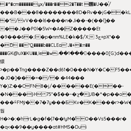
.�^�cm������yx/���r�i�2�T��t ΢�U��̈́/
���B���8��������8D�Rv��jG��kL
�*/vV���l6����n�Ji��-�(��l]֚��
��J��P0l�5W=�A�|Z�ͅ����Et
�9���6�;l�p�nm%LE�k�$/X; ڃ3+pX*��
�ެD ��*Q����b��CLEa'J�+�:n��
���GK@uX�KU��,Ie�w։��1���􆆕����0[G:)d��
獧
>�p��Tng����Z��d61�0���N�Y�C�F5���
�J0�]���=�/� �44���
Y�)Z:��CFN8�j/������E(���-
�N���}H 75"�$��~�:չ�͟UB�^�p��o
���ۜ=FMy̌��7�7y���БKv�K����r>�W
둽
H�>�;�hrL�g�f�|7��!yM�̊O��Vs5���r�
�q<��9��y����at#HMS�Dui