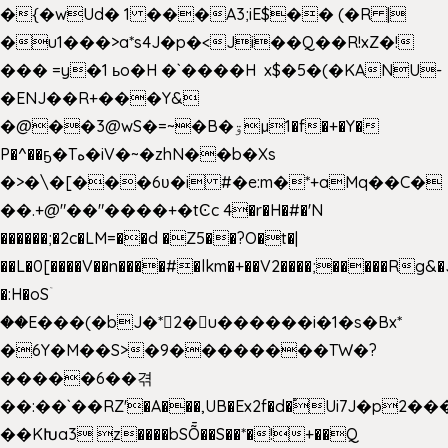
�{�wUd� 1 ���A3;iE$�� (�R |
�u1���>a*s4J�p�<Ji��Q��R!xZ�!
��� =y�1 ьo�H �`����H x$�5�(�KANU-
�ENJ��R+���Y&
�@��3@wS�=~�B�ۊµ1�f�+�Y�
P�^��ҕ�Tە�iV�~�zhN��b�Xs
�>�\�[���6ʋ�i #�e:m�*+aMq��C�
��.+@"��"����+�tϾc 4�r�H�#�'N
������;�2c�LM=��d �Z5��?O�t�|
��L�0[����V��n����#�lkm�+��V2����;�����Rg&�
�:H�oSۤ
��E���(�bJ�*2�u������i�1�s�Bx*
�6Y�M��S>�9��������TW�?
�����6��겪
��:��`��RZ'�A���,UB�Ex2f�d�֠Ui7J�p2
��KԽa3 z����bSȬ��S��*�!+��Q