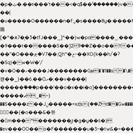
�p�ٿ�.��ŧ���'t���<�q$��۫'������}v����ݚ�F��{����:l��ɞ�N����~�>|
��|
�u�����O������n�f;ݛ�s����8y�:����M�
膓
[�^�ѫ7�͕�3�tfJ���_]^��}w�pa����_.��
�9���t������S��]2ܰ9��Z��o��Y�
��"�O���ዽ�V7��;Qh*'�ݗ~��XO{k��h/�?
�Sq)�w�W�'/
�v�O��މ����J��������Gϻ�`�1��s�\����'�I���ݭE��~%��;]���M|szvѺ5
컏��_}��6.��Oދ�;��v����|
�����ۖ���p���'��o�x��i�o]��������
�����ޗ_�~}
��S����z��Jݧ�����=xz|sܼ{��Źd��Gw�����n~
𳏮 ��{�o���&�쮸
�󧽑m���^�������̺z�g�y��š�}
�ev���OO��o�F�������u�3~�tw&�=�