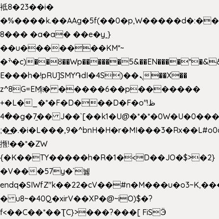
袛8�23��i�
�%����k.��AAg�5f(��0�p,W�����d�:�
8��� �a�a� ��e�y˿}
��u�������KM*~
�ׯ�c)��ȣ��Wp������5&��EN����*�&&6F��Le��~�P�άv����ui?
E���h�!pRU]SMY֏dI�4S)��ܢ��X��
z^8G=EM҉i� �����6��p�������
+�L�_�*�F�D���D�F�o"ظ!
�4�g�7֦�� J��`[��k1�U@�*�*�0W�U�0����_������äp�)2>�`@n����5DW˃��
;�͟�.�i�L���,9�^bnH�H�r�MI���3�Rx��L#o0d
揯!��*�ZW
{�K��TY�����h�R�1�<D��JO�$>�2}
�V���57y�`뉋
endq�SIWfZ"k��22�cV��#n�M���u�o3~K,
� u8~�40Q�xirV��XP�@~iO)$�?
f<��C��*��ƮC}>���?���[ FiSӬ