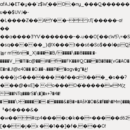
afAJ�ET�y��`z$W'̮��O;�ny_���Q���
ʋ��$UV˩�-
�L����Z��AY��~ rԮ`�����-a!
��
��a����3'YѴ�������~�˖u��O[��cW5\=�SI�
�sq�����_}@X���t��s6�So$��l�pQ
놀r m'6n�_X}�i���B/����\��i8����:�-
����V_�l1l�c@��#�f��FK��#QC���B�8��(vG�AO�
E�n�J!@e40�� �O.��̍-˕���P�'�agv�g"�ځ!
���)j<5������;�f��aX���_�s��?
���@�xE]� <o���O�֙�����wM(ɀ
��NTq���rS�\�]�x+?�4�!
�`���\>�����˴�����&�B�=�As͒K�O�&�f��h�Mm)���p
ᅢ�6����&�
�w��#cp4����c�k��=�����d62
[���j�x ��1��]�f�,���O!