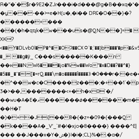
R�"�`�$r�9E2�ZJɾ���i�d���@g�B��x
�y��-��>=e�H(u�,�i�� DRʢ�O��}�?
������+ ���
��(�h�qҵk� w���us�@QN��]=� 
XK?
<��iY�DLvb0l�P�^��Oʔ��CX۝`�;`��)b���'�p�&v5(�
�_ ��g�ӯ_ C���s�����K���n
��н��N;W6����jo�%w��Wo"�x�D��?��^�}
�5��
_�ˇ�[�=rQ.���\m�o�����Ǐ����ꗿ�0���r�:�e�
�^��w�c�C����z���;�+��1`�p
3�>��,�������<+�h�x0`�/
��wu�A�E�ޥ������ǿ������m��d�C��9��e�D��1�2�/
��H�T
�)�+�J{��8�{�z=�09�{���Q
�k����A�_V'_`#�!�xjo�8����} ����^E|
��� ��J���x�Y�ݜ�}I�i�;CL}%�.�a�/