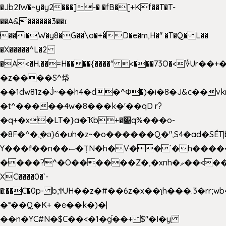
�Jb2IW�~y�y2���]-� �fB�[+Kf��T�T-
��A&������3��ɪ
��i�W�y8�G��\o�+�̊D�e�m,H�" �T�Q�L��
�X�����^L�2
�A<�H.��=H����{����" <���73O�<؇Ur�
�z����S^帒
��1dw81z�J̔~��h4�d�
^Φ�)�i�8�J&c��v
�t^�����4w�8���k�'��qD r?
�q+�x�LT�}a�Ҡb+�׋q%���o-
�8F�^�ܾ,�ә}6�uh�z~�o������Q�",S4�ad�SÉT|b
Y���f̄��n��ސ�ȚN�h�V� �`�h�����|
����?^�O������Z�,�xnh�ވ��<���u4Ɠ��+�
XC����0�`-
�:��C�0p- b;ϮUH��z�#��6z�x��ʅh���.3�rr
�*��Q�K+ �e��k�)�|
��n�YC#N�$C��<�1�g֡��+ $"�I�y