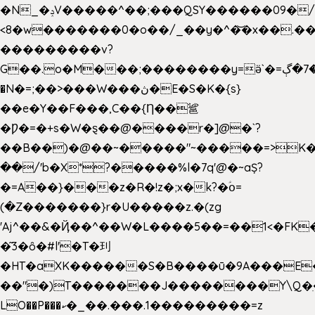
�N_�ݚV�����^��;���QSY������09�/nV{���o_�+�����k��.�/>�N�����N�jO���^�]
<8�w�������0�o��/_��y�^�͝�x��.����7��hg
���������v?
G��.o�M���;��������y=ӛ`�=ݳ�7�ڳ�
�N�=;��>���W���ڽ�E�S�K�{s}
��e�Y��F���,C��{Ƞ��䣉
�Ƿ�=�+s�W�ȿ��@����r�]@�`?
��B��)�@��~�����"~�����=>K�x
��/'b�X*?�����%l�7q'@�~aȘ?
�=A��}���z�R�!z�;x�k?�ؑօ=
(�Z�������}r�U�����z.�(zg
'Aj^��&�Ҋ��^��W�L��
��5��=��1<�FK
�͂3�ȏ�#l'�T�㺫
�HT�aXK������S�B����ū�9A���E�
��"�)T�������J��������Y\Q�ִ
LO��P���ކ�_��.���.1���������=z