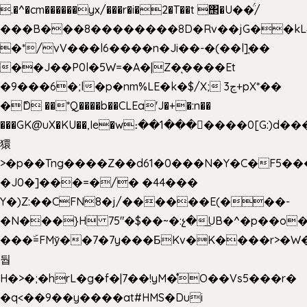
.�^�cm������yx/���r�i�2�T��t ΢�U��̈́/
���B���8��������8D�Rv��jG��kL
�*/vV���l6����n�Ji��-�(��l]֚��
��J��P0l�5W=�A�|Z�ͅ����Et
�9���6�;l�p�nm%LE�k�$/X; ڃ3+pX*��
�ެD ��*Q����b��CLEa'J�+�:n��
���GK@uX�KU��,Ie�w։��1���􆆕����0[G:)d��
獧
>�p��Tng����Z��d61�0���N�Y�C�F5���
�J0�]���=�/� �44���
Y�)Z:��CFN8�j/������E(���-
�N���}H 75"�$��~�:չ�͟UB�^�p��o
���ۜ=FMy̌��7�7y���БKv�K����r>�W
둽
H�>�;�hrL�g�f�|7��!yM�̊O��Vs5���r�
�q<��9��y����at#HMS�Dui