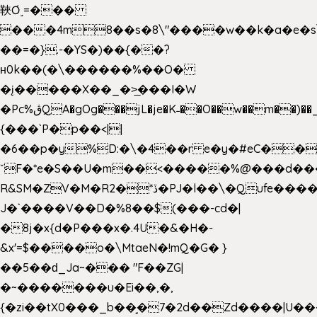
䩡Ơ˼=���
���4m8��s�8\"����w��k�a�e�s\n
��=�}.-�YS�)��{��?
ʜ0k��(�\������%��O�
�į�����X��_�>̲���I�W
�Pc%ڨQA�gOg���jL�je�K˗��O��w��m��)��_��Rߊu>
{���`P�p��<||
�6��p�y%D:�\�4��r e�y�#eC��
ˇF�*e�S��U�m��<�����%@���d���
R&SM�ZV�M�R2�*ڏ�PJ�l��\�Qufe����<�l���
J�`����V��D�%8��$(���-cd�|
�8j�x{d�P���x�.4U�&�H�-
&x'=$����o�\MtaeN�!mQ�G� }
��5��ԁ_Ja~��� "F��ZG|
�~�������u�Ei��,�,
{�zi��tX0���_b��̘�7�2d��Zd����|U�