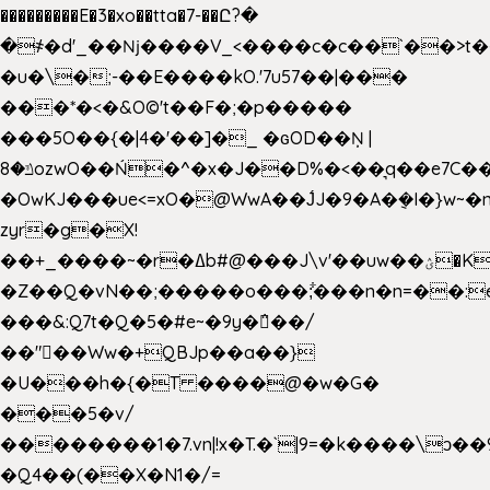
���������E�3�xo��tta�7-��Ը?�
�
҂�d'_��ǋ����V_<����c�c��`��>t�
�u�\�;-��E����kO.'7u57��|���
���*�<�&O©'t��F�;�p�����
���5O��{�|4�'��]�_ �ԍOD��Ņ |
ݿ�8ozwO��Ń�^�x�J��D%�<��͉q��e7C��q�ȝNמ��t'h������hǛ���<�NN޸|
�OwKJ���ue<=xO�@WwA��J́J�9�A�݈�I�}w~�
zyr�g�X!
��+_����~�r�ߡb#@���J\v'��uw��ؽ�Ko�d4�۵��v�t.���݁w����}_}9��ĭ��
�Z��Q�vN��;�����o���;͋���n�n=��:e:�݋'�3:�_
���&:Q7t�Q�5�#e~�9y�݅󈽻��/
��"��Ww�+QBJp��a��}
�U���h�{�T ����@�w�G�
���5�v/
��������1�7.vn|!x�T.�`|9=�k����\ͻ��ߏ��9B'|
�Q4��(��X�N1�/=