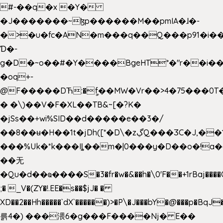
#-��q�x �Y�
�J�������~ɮp������M��pmIA�ɺ�-
�>�u�fc�AN�m���q��Q���p91�i�
Ɗ�-
g�D�~o��#�Y����BgeHT*�"r��i��[
�oq+-
@F�����DЋ:�ީf��MW�Vr��>4�75���0T�
� �\)��V�F�XL��TB&~[�?K�
�jSs��+wi%SID�� d�����e��3�/
��8��ʉ�H��1t�jDh([*�D\�zڲQ���ӠC�J,��1���eJ��U��j�\���&�6­
���%Uk�*k���Iȴ��m�|0���y�D��o�!a�
��无
�Qu�d��ҩ�󠬸���S�3�fr�w�&��h�\0'F��+1rBaj����O$ݓ�0�ڳ�����+���6_�CPB�ˁ>׋�DAR�1qU$���g�%T4�����'ca���9 {
;� _V�(ZY�!.EE�s��$jJ� �
XD��2��Hh�����`dX`������)>�P\�J���bY�@���p�BqJ
륽4�) ���渨6�g���F����Nj� E��