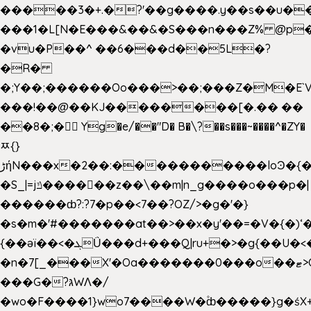
�����3�+.�?'��g����.y��s��u�
���1�L[N�E���&��&�S���n���Z% @p
�vu�P��^ ��6���d��5L�?
�R�
�;Y��;������Oo���>��;���Z�M�E
���!��@��KJ��������[�.�� ��
��8�;�򜸥 Yg�e/��"D�
B�
\?��s���~����^�ZY�
ﾹ{}
����������loϿ�{�nl^<�گ;��#�c��s.^^~�qF��w
ڑήN���x�2��:�
�S_|=jݿ������z��\��m|n_g����o���p�|
������ȸ?:?7�p��<7��?OZ/>�g�'�}
�s�m�'#�������at��>��x�y'��=�V�{�)ʻ�
{��ǝï��<�ܓǗ���d+���Q|ru+�>�g{��U�<�������x���U��?
�n�7[_���X'�Oa�������0���o��ޓ>O�ޝ�>
���G�?גּWΛ�/
�wo�F����1}wo7����W�۫ȸ�����}g�ś