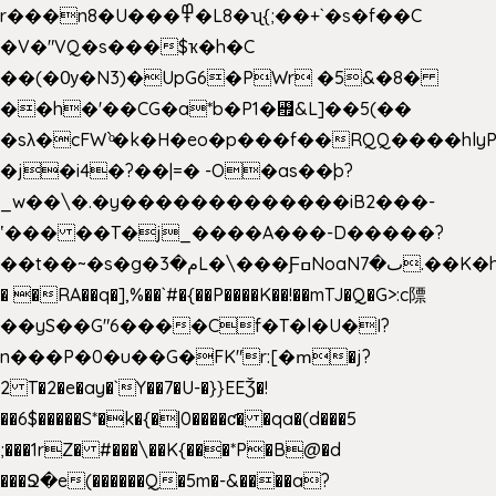
r���n8�U���߾�L8�ʯ{;��+`�s�f��C
�V�"VQ�s���$ҡ�h�C
��(�Ѹ�N3)�UpG6�PWr �5&�8�
��h�'��CG�a*b�P1�꘯&L]��5(��
�sλ�cFW`ͦ�k�H�eo�p���f��RQQ����hlyP8@�CV�*
�j�i4�?��|=� -O�as��þ?
_w��\�.�y�������������iB2���-
ʽ��� ��T�j_����A���-D�����?
��t��~�s�g�م�3L�\���ƑߛNoaNٮ�7.��K�h8K�Ύ���haB��#��>�b�#�f�<��
� �RA��q�],%��`#�{��P����K��!��mTJ�Q�G>:c䧣
��yS��G"6����Cf�T�l�U�I?
n���P�0�u��G�FK"r:[�ՠ�j?
2 T�2�e�ay�`Y��7�U-�}}EEǮ�!
��6$�����S*�k�{�|0����ƈ� �qa�(d���5
;���1rZ� #���\��
K{���*P�B@�d
���Ջ�e(������Q�5m�-&����a?