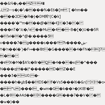
��&Ń�ڊ��Z 4�
J,ޟ2s�j�\����%�E6�[m.`[ �hm��
���2D�R�}�0M㉀*{C�k]
��
��'�"*m���@��4]�3��
���nT�':Ic�/e ��Mu�4�~B�[�)U��5R
�W��^@�:����3
v����7�g����s���YЋ����ش-
Y�'n��l�`)�F↣��l8t�G���͑��4�FN�]?
��
�۷X�M�$A'lc�8r�Q�4���x{�^���
N���q��|^�����D�Z��E
���3�U0;�-
����h�yb$��DS�f�Vs5���l6�&r{ �o
�^L}���I_�wm�G�k��>�)KIB'�
�L�9�A4d������G���7��V� �
�w�}��