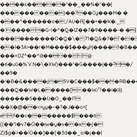
����s�����*��_��%�"��|
���������)��?��򥞾y���M� �
���^������o�;/AU�R[��×��K�._
�`�����G~I�^�Q�IZ��7�9����-� �|
�������:���O�Q�\�71�Q&�7�`�
��l�3A>��r�M����$���yҢ����1�B��
���+DZ^��^Ə����슝
�6�uū�%`V.N�\�XW)���*�G����/̨��?�/
��9�
�'�B�&����j�5V�C���$���RB��
���Q��W�L�����[��W/?��I�凷
������5���U�O_��I?
��X�@��<>yy�~�?�J��o>[
x:f��c�������$���6
((��"i�v7�O��iw�y�s��x�{�
Z}$g�>��ݳO��]��[�3d��_oަi�j��|