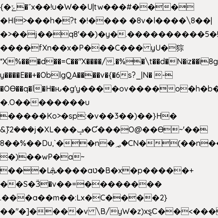
{�ݻ�˝x��!u�W��U|tw���#���
�HI>���h�?t �!���� �8v�l����\8��|
�>��j��q8'��)�y�.����������5�
����fXn��x�P���C��� yU�猔
*X%���d��=C��"X����/.�%�\t��d�N�iz��ì8
y����E��+�OblgQA����v�{�6s?_|N� -
�OƟ��q�l�H�ԋ�g'y����ov����o�h
�.O��������u
�����Ko>�sp:�v��3��)��}H�
&݉}2���j�XL���ݡ�Ƈ���O@��Ɵ~'��
8��%��Du,`��n�؃�CN�(��n��ւ���B�9��
�)��wP�a~
���Lܞ����aט�B�x�p�����+
��S�Ӟ�v��=��������
.���a��m��:Lx�C����2}
��"�]����v \B/yW�z)xȿС��<���