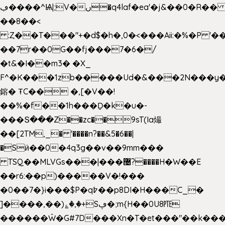
ڢ����^Ѩ|;V�ں�q4laf�ea'�j&��0�R�� J0O
��8��<
:Ȥ��T���"+�d$�h�,0�<�
��Aii:�%�P 
��7r��0G��fj���7�6�/
�t&�I��m3� �X_
F^�K���1zb�����Ud�&���2N���y�
鎔� ŦC�� �,[�V��!
��%�f��1h���Ḏ�k�u�-
���Տ���Z��zc��9sT(Ia熶
��[2TM,_� '����n?��&5�6��|
�Sӥ��0�4q3g��v��9mm���
TSQ��MLVGs���|���޴?����H�W��E
��r6:��p)�����V�!���
�0��7�}i���$P�q߈��p8DI�H���C_�
]����,��)؏�,�+Sڥ�;m{H��0U8㉐
������Ŵ�G#7D���Xn�T�et���"��k����5K