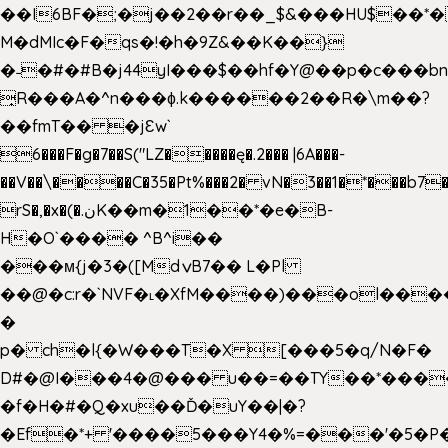
��I6BF�;�j��2��r��_$&���HU$��*
M�dMIc�F�qs�!�h�9Z&��K��}
�˗�#�#B�j44yI���$��hf�Y@��p�c���b
̟R���A�^n���ɸ.k������2��R�\m��?
��fmT�� �jԐw`
6���F�g�7��S("LZ�����ę�.2��� |6A���-
��V��\����C�35�Pt%���2� vN�3��1�*���b7�
rS�,�x�(�.نK��m�1��*�e�B-
H�O`���� ^B^i��
���м{j�3�([MdݍB7�� L�Pl
��@�c:r�`NVF�˪�XfM����)���ol���
�
p� ch�l{�W���T�X [���5�q/N�F�
D#�@I���4�@��� u��=��TY��*���
�f�H�#�Q�xu��Ď�uY��|�?
�Ef�*+ '����5���Y4�%=���'�5�