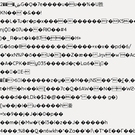
2���ڜG�Ǫ�7e����u�υ��%�U胜
KN��
`�&��!
��L�Tu�r�p�x����������r�K5��
njǬ�07u���RЮ��#4
)�_R�wt�k�87�̠��H+
G�6a�8������;��(����+x�x� �pd�6/
�*�xN%P�ō��U�]��Z�æ�� Jŋv�w`�Aa
�A�CPK�#y035����d�ҁ�Lɷ6�լ�
���E-
�Ě�>6򁊔I������z�y��M��jNS��*�͈[
t�Hf�h<��k[���7c�Q�6AW��N��
���d��ȽDk�$2�@����* �:��� g�)
[w��j�I� iu�����h䖭
=!x�9��j�J�i�0�p��
��m�{�Mw�ˡ(�l3�l�z��J� �����h
4���;%8��Q�n6wkh�*�Za��'�I\�Τ*�E��Γ��