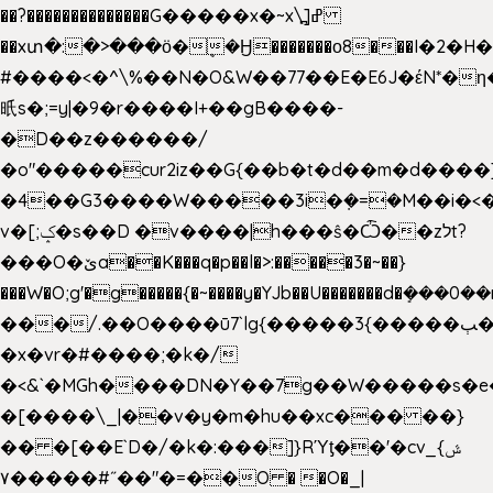
��?��������������G�����x�~x\߽]ߝ
��xտ�:�>���ӧ�ܷ�Ӈ�������ο8���I�2�H��
#����<�^\%��N�O&W��77��E�E6J�έN*
㫝s�;=y|�9�r����I+��gB����-
�D��z������/
�o"�����cur2iz��G{��b�t�d��m�d����]�h
�4��G3����W�����3i�ܼ�=�M��i�<��&
v�[;ݤ�s��D �v����|h���ŝ�Ѽ��zלt?
���O�ێa��K���q�p��l�>:�����3�~��}
���W�O;g'�g�����{�~����y�YJb��U�������d�ܻ�
���/.��O����ū7`lg{�����3{�����ﭓ��ltr
�x�vr�#����;�k�/
�<&`�MGh����DN�Y��7g��W�����s�
�[����\_|��v�y�m�hu��xc��� ��}
�� �[��E`D�/�k�:���]}RΎƫ��'�cv_ݜ}
��˝#�����۷O � �O�_|
��=�