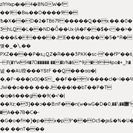
zlYHxp�i�4�B%0W�f
��9�Bњ��O����9�
Ѣ�X��D�2�TB679 �����Q��x.��.�0�
3hLQ�L��ND�Ȫ��Ux-|A�F��$�< ��>�
���&�����J E����sp���5�^R�
옞�_�\,��
PXZ����P�sؼQZ�R���3PKK�sc-*��fP*��6_̦Q���H�hl��a��j��dӤ�ܥ�Ք�7�)S�_3y��@�n-
~f{�YWl4�7O����� ���b%�6^9j�t4po�+_h�
넮 ��AU痓���YՏtF ��Q���aa�|
�,�F~���(x0(i�S_��F��V����cl�~I��
JW��o��� ���J�̖��I��bT��P�T
�q�6���g��9(�<'�|
��Xz;�3]��ͻ��B:nF��n(w�wG�D�݌��\��,0"�
�A��7B�C�-
�G�o�fH�]�p�x�p9*��Oc5�ԗ&�%�U
�� ��nT���