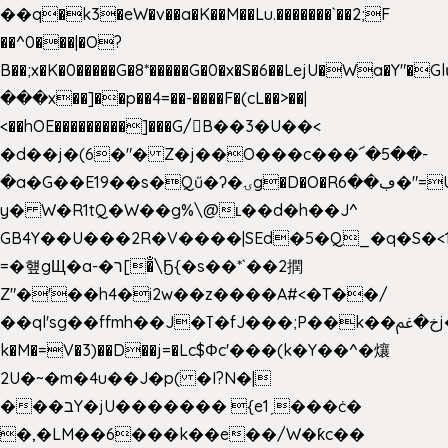
��q�k3�eW�v��a�K��M��Lu.�������`��2;F
��^0���|�O?
B��;x�K�0�����G�8*�����G�0�x�S�6��LejU�Wa�Y"
���x��]��p��4=��-����F�(cL��>��|
<��hOE���������]���G/B��3�U��<
�d��j�(6�"� Z�j��O���c���՜�5��-
�a�G��E19��s�Qű�ʔ�ۍg�D�O�Rڢ��6�"=Uh����
y� W�R1tQ�W��g%\@ʟ��d�h��J^
GB4Y��U���2R�V����|SEd�5�Q_�q�S�<1
=�헆gЩ�a-�ר[�̐\Ҕ{�s��*`��2撋
Z"�'��h4�i2w��z����A#<�T��/
��ql'sg��ffmh��J�ߠ�fJ���;P��k��خ�ﰬj��0��E8��6G���գN9?
k�M�=V�3)��D��j=�Lc$Φc'���(k�Y��^�爙
2U�~�m�4u��J�p( �I?N�|
���בY�jU������� {e1ˏ���ċ�
�,�LM��6���k��e��/W�ƙc��