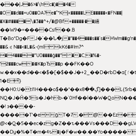
���|J�6>�\h!c�)��4�
�O��d��=u0��OA7e�˚*K
|<�����LE�����<�FN��|
�X�#����\�3��^+/�@Bf+�����·��緉
��W9�=����Csf��.B
T�Bo*Dg�FJ�`��Ն�j�"��4���s��`s�HWm��g'n�ږ�Ht�!
��&⪗N��<�L�&-(ml kK6�#Im7^
�4����"U0����ğ��" ��C;�%�-
'ƻ���cw�i�K�pЂ��p ��FK��O
w.��x��d��<�$�[�$��J�+2_��D�rbD�a[ٵ�t9?
1�E͆}
��H0:U�tI1H���o$��*��xڳ��8]���L{5rb�����b
NQ�J�Ȟ�3s�J�hb˞�`0Hf��l��W�QoN�
�! з����-
�����T'�e͉ğT�7.� @��Ez�
@<�Q�5��ec�zg�Z��ԏ���Vs���D��gLV
��Dy�%�T�m�4ԏ�j�F�w��.��Yo�����