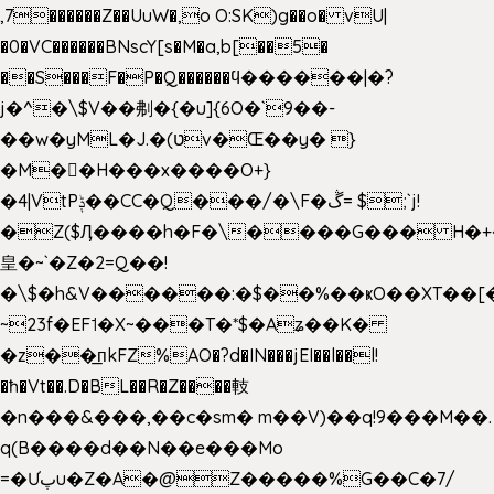
,7������Z��UuW�,o O:SK)g��o� vU|
�0�VC������BNscY[s�M�a,b[��5�
��S���F�P�Q������ϥ������|�?
j�^�\$V��刜�{�u]{6O�`9��-
��w�yML�J.�(טv�Œ��y� }
�M��H���x����O+}
�4|VtPݙ��CC�Q���/�\F�ڴ= $;`j!
�Z($Ӆ����h�F�\����G��� H�+
皇�~`�Z�2=Q��!
�\$�h&V������:�$��%��ҝO��XT��[
~23f�EF˦�X~���T�*$�Aʑ��K�
�z��͟пkFZ%AO�?d�IN���jEI��l��l!
�ħ�Vt��.D�BL��R�Z����䡋
�n���&���,��c�sm� m��V)��q!9���M��.
q(B����d��N��e���Mo
=�Ưپu�Z�A�@Z�����%G��C�7/