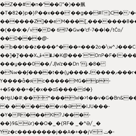
�Z��#�n�*��"�)��䑺
�T�82�}p�}P��x���`��g��#l`)C�.
������Z]��e M���[,�������8�
�(���:�/v�D� 6l7�Gw�'cf-7��l�/tĈo/
��0���@-
�b��t��z����^���=���2o�\w^J���C
��]�]'���Xڦ+�J�K@���`*OnP�F�I�����n����ˎ���E>���%
���y���0��/J|Wz��Dn 'j.�8�
�%w��ʃ����t��{y����J����ޕ���r��d�$e҅b�e����
Y����ǟ�яc�����MG�p-
+�S�:��=�[�x��aS����d�}
�HʂU�#;��^���W�>1��v�G�Bn&
� ������vi�Ə �IJU���-
�Y�R���KI?J���-
��}9&ǔr)��O�_�{ЯF� _�^Ə/_�
Yz�c��������j��A�+��jV ݖ�-