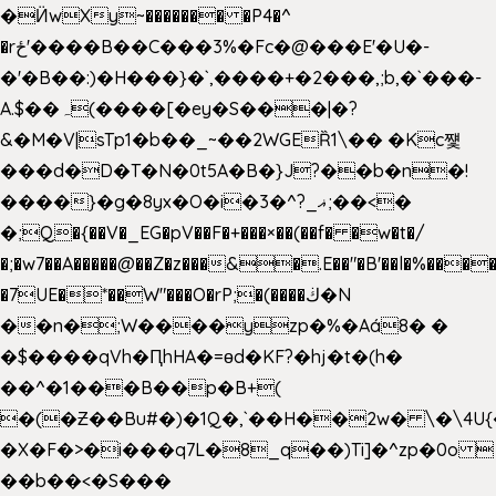
�Ӥw
Xy~������� �P4�^
�rځ'����B��C���3%�Fc�@���E'�U�-
�'�B��:)�H���}�`,����+�2���,;b,�`���-
A.$��ہ(����[�ey�S���|�?
&�M�V|sTp1�b��_~��2WGEȐ1\�� �Kc쩇
���d�D�T�N�0t5A�B�}J?��b�n�!
����}�g�8yx�O�i�3�^?_ޣ;��<�
�;Q�{��V�_EG�pV��F�+���×��(��f� �w�t�/
�;�w7��A�����@��Z�z���&�.E��"�B'��l�%���
�7UE�*��W"���O�rP;�(����ڬ�N
��n�;W����yzp�%�Aá8� �
�$����qVh�ԤhHA�=ɵd�KF?�hj�t�(h�
��^�1���B��p�B+(
�(�Ƶ��Bu#�)�1Q�,`��H��2w� \�\4U{
�X�F�>�i���q7L�8_q��)Ti]�^zp�0o 
��b��<�S���