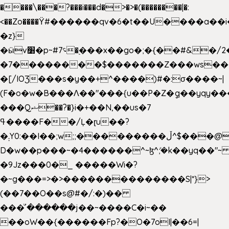
����\���?���i���d�>�>�(��������|�:
<��Zo����Ϋ#������qv�6�t��U����a��i
�z}
�ӹv׸�p~#؝7�֭���x��go�;�{��#&�/2���j���pO����/^�<�>ޝx7O�"\%�����cKy{���N������/
�7��������$�������Z���ws���.
�[/IOƷ���s�y��+^����)#�:σ����~|
(F�o�w�B���Ʌ��"���{u��P�Z�ީq��yqy����ܙ��=��x���>���
���Qޝ��?�}i�+��N,��us�7
ߟ����F��/Ļ�ɽu��?
�܄Y0:��I��;w;;���������ڵ^$�͏��@�����֡�t��v�_�:G���i;GWR�n4�gO������?
D�w��p���~�4������^~ɮ^ܺ;�k��yq��"~ 
�9Jz���0�_ �����Wi�?
�~g���=>�>��������������S|*}>
(��7��O��s@#�/:�)��
���ͧ՛������j��~����C�i~��
��oW��{������Fp?�O�7oI|��6=|