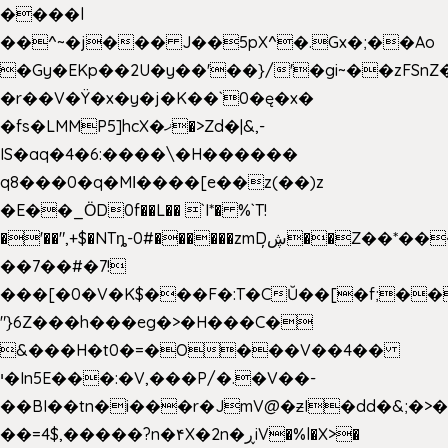
����l
��^~�j��� J��5pX^�.Gx�;��Ao
�Gy�EKp��2U�y��'��}/'�gi~��zFSnZ�
�r��V�Ÿ�x�y�j�K��`0�ę�x�
�fs�LMMP5]hcX�ޚ�>Zd�|&,-
IS�aq�4�6:����\�H������
q8���0�q�Mߊ����[e��z(��)z
�E��_ӦD0f��L�� `I*� %`T!
�'��",+$�NTȵ-0#������zmDڜ̦�
�Z��*��
��7��#�7!
���[�0�V�K$���F�:T�CŬ��[�f;��
"}6Z���h���eg�>�H���C�
&���H�t0�=�O���V��4��
י�In5E���:�V,���P/�.�V��-
��BI��tn�i���r�JmV@�ƶI�dd�&;�>
��=4$,�����?n�۴X�2n�ڕiV�%l�X>�