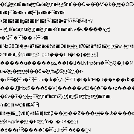
�(yc�8����C�6���43��ߴ��O��͒�Ѵ�k��OEX�2�,�)�t��@���aw����;�׷o�_��2�sy��.�=W�n��߃�{4��ߑ��i�8V6v4W�9��s���g�
���] �e��m��|x�����Y��
>$�������g�����^�������=�?��n?
~;͝�{�c�;�s��̺�����-8`�����Nvߤ����>�
��\�܃�˓n >��
�NzG8E�4+�7����o�%���O���78���#�2���w~>�
>^��F�hp���Σ g0t���Ǉ�1�{�|
�����a�����pܜ��f��vfrp6m�ϦQ�jf�M����J:�x��-?
u��4��5�%@$0 �t-
�d�)�Ux�ik�\/bCΤ�t�k*M�J��8��d>�%
���J]Mce9���$�V]�����wE)�(�"��+z����
�6v�ߖ�E7��"I�ȶmZ)i�3� ���:���,
{n�G]�WQ���A|
�:���_]v��]v�l&�j�z�Ҙ����Z�����J:���
4Bgde��EXfn�:I�0K�}
�6��r����)�zJfe�6��[Ɲ