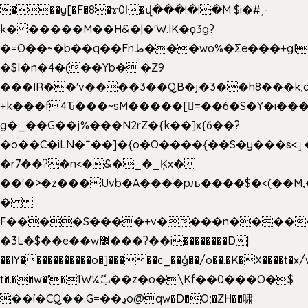
���y[�F�8�ϫ0ŀ�վ���!�!�M $i�#˲-
k������M��H&�|�'W.lK�ϙ3g?
�=O��~�b��q��Fnظ���wo%�Ʃe���+gI��9��4�Y6M����E��Yg����R�� P�Ȇ����w��+'�w��Q��p
�$l�n�4�(��Yb� �Z9
���IR��'v����3��QB�j�3��h8���k;
+k���f4Ԏ���~sM�����[=��6�S�Y�i���
g� _��G��j%���N2rZ�{k��]x{6��?
�o��C�iLN�ˉ��]�{o�O����{��S�y���s<ٳ���������:��;W��}
�r7��?�n<�&�_�_Ķx�
��'�>�z���Uvb�A����pљ����$�<(��M,�~ݏ�'�u����>�
� 
F����S����+v����n����
�3L�$��e��w߼���?��i��������D|
��IY�������͛����o�]�����c_��ģ��/o��.�K�X����t�x
t�.��w�'�1W¼ݕޮ��z�o�\Kf��0���O�
$
��í�CQ��.G=��ڍo@qw�D�O;�ZH��啸