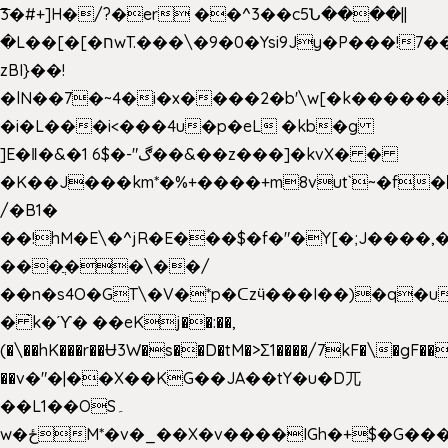
͞3�#+]H�/?�er ��^3��c5Ն����||
�L��[�[�חwT.���\�9�0�Ysi9Jy�P���!7���,�>�P�z�k��-
zBI}��!
�lN��7�~4�i�x����2�b'\w[�k����
�i�L���i<���4u�p�eL �kb�g
]E�ǁ�&�1 6$�-"ڰ��&��z���]�kvX� �
�K��J���km*�%+����+m8vut`~�f�޶CF
/�B1�
��!hM�E\�^jR�E���$�f�"�Y[�;J����,
���ֲ��\��/
��n�s4O�GT\�V�*p�ᑕzӵ���I��)�q�u
� ̀k�ϓ� ��eKj��:��,
(�\��hK���r��Ʉ3W�s��D�tM�>Ʃ1����/7kF�\�gF
��v�"�|��X��KG��JA��tY�u�D兀
��L1��OS۔
w�ځM*�v�_��X�v����IGh�+$�G���]e�`�I�n��YzeU('Lr�2���l�Tnx��hm�B��,�,�E��_��ֲ