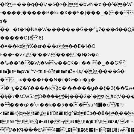
�hޟ���q��ĭ/�6�>� .�bwN�ϫˋ��'��W'
-����;�����R�ku�X��S�]���_�'��
s�
��_�t�1�NA�W�������G��^y7���d��Q8
�����O}818}
�=��ke'rX�sr���z��E�1�O
F��~�v7y�'��v ���.:�I�G�o
�*ޏ��*��W;�Ww��CK�۽�� �_��G?
���]��=��pv�I^v~t�:�~6?�������3vΚs/�����S�!
�_|ɚ����+��N�{�Gɫ�qj�g͖�
�~y�Z�Y����k}o�'�����y��{�0{��'ƻw��"��ɷ���]7x��w�b
�ǉ�۱�sCW5.:O݉�����j���2�`�z;#d;V��
����g>�\=��k��3���sսM߼�o?�R+
<�����<}|q���y��'O����;lg^�b�Cϸ��8��ָ�
��6�^��{�~�Π�*Eȼ�
Ư���g�::�\���z�/v
7�KԳ���E\4��L���.�68���n�`��D�tw��