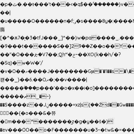
�p�ٿ�.��ŧ���'t���<�q$��۫'������}v����ݚ�F��{����:l��ɞ�N����~�>|
��|
�u�����O������n�f;ݛ�s����8y�:����M�
膓
[�^�ѫ7�͕�3�tfJ���_]^��}w�pa����_.��
�9���t������S��]2ܰ9��Z��o��Y�
��"�O���ዽ�V7��;Qh*'�ݗ~��XO{k��h/�?
�Sq)�w�W�'/
�v�O��މ����J��������Gϻ�`�1��s�\����'�I���ݭE��~%��;]���M|szvѺ5
컏��_}��6.��Oދ�;��v����|
�����ۖ���p���'��o�x��i�o]��������
�����ޗ_�~}
��S����z��Jݧ�����=xz|sܼ{��Źd��Gw�����n~
𳏮 ��{�o���&�쮸
�󧽑m���^�������̺z�g�y��š�}
�ev���OO��o�F�������u�3~�tw&�=�