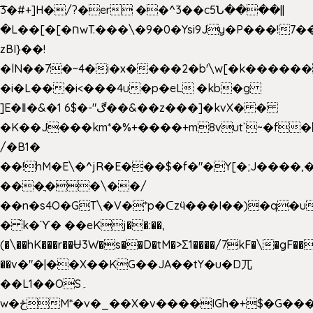
͞3�#+]H�/?�er ��^3��c5Ն����||
�L��[�[�חwT.���\�9�0�Ysi9Jy�P���!7���,�>�P�z�k��-
zBI}��!
�lN��7�~4�i�x����2�b'\w[�k����
�i�L���i<���4u�p�eL �kb�g
]E�ǁ�&�1 6$�-"ڰ��&��z���]�kvX� �
�K��J���km*�%+����+m8vut`~�f�޶CF
/�B1�
��!hM�E\�^jR�E���$�f�"�Y[�;J����,
���ֲ��\��/
��n�s4O�GT\�V�*p�ᑕzӵ���I��)�q�u
� ̀k�ϓ� ��eKj��:��,
(�\��hK���r��Ʉ3W�s��D�tM�>Ʃ1����/7kF�\�gF
��v�"�|��X��KG��JA��tY�u�D兀
��L1��OS۔
w�ځM*�v�_��X�v����IGh�+$�G���]e�`�I�n��YzeU('Lr�2���l�Tnx��hm�B��,�,�E��_��ֲ