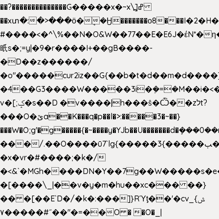
��?��������������G�����x�~x\߽]ߝ
��xտ�:�>���ӧ�ܷ�Ӈ�������ο8���I�2�H��
#����<�^\%��N�O&W��77��E�E6J�έN*
㫝s�;=y|�9�r����I+��gB����-
�D��z������/
�o"�����cur2iz��G{��b�t�d��m�d����]�h
�4��G3����W�����3i�ܼ�=�M��i�<��&
v�[;ݤ�s��D �v����|h���ŝ�Ѽ��zלt?
���O�ێa��K���q�p��l�>:�����3�~��}
���W�O;g'�g�����{�~����y�YJb��U�������d�ܻ�
���/.��O����ū7`lg{�����3{�����ﭓ��ltr
�x�vr�#����;�k�/
�<&`�MGh����DN�Y��7g��W�����s�
�[����\_|��v�y�m�hu��xc��� ��}
�� �[��E`D�/�k�:���]}RΎƫ��'�cv_ݜ}
��˝#�����۷O � �O�_|
��=�