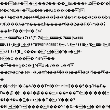
��I6BF�;�j��2��r��_$&���HU$��*
M�dMIc�F�qs�!�h�9Z&��K��}
�˗�#�#B�j44yI���$��hf�Y@��p�c���b
̟R���A�^n���ɸ.k������2��R�\m��?
��fmT�� �jԐw`
6���F�g�7��S("LZ�����ę�.2��� |6A���-
��V��\����C�35�Pt%���2� vN�3��1�*���b7�
rS�,�x�(�.نK��m�1��*�e�B-
H�O`���� ^B^i��
���м{j�3�([MdݍB7�� L�Pl
��@�c:r�`NVF�˪�XfM����)���ol���
�
p� ch�l{�W���T�X [���5�q/N�F�
D#�@I���4�@��� u��=��TY��*���
�f�H�#�Q�xu��Ď�uY��|�?
�Ef�*+ '����5���Y4�%=���'�5�