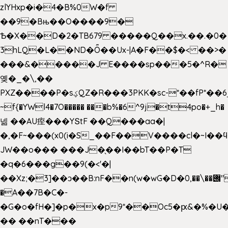
zlYHxp�i�4�B%0W�f
��9�Bњ��O����9�
Ѣ�X��D�2�TB679 �����Q��x.��.�0�
3hLQ�L��ND�Ȫ��Ux-|A�F��$�< ��>�
���&�����J E����sp���5�^R�
옞�_�\,��
PXZ����P�sؼQZ�R���3PKK�sc-*��fP*��6_̦Q���H�hl��a��j��dӤ�ܥ�Ք�7�)S�_3y��@�n-
~f{�YWl4�7O����� ���b%�6^9j�t4po�+_h�
넮 ��AU痓���YՏtF ��Q���aa�|
�,�F~���(x0(i�S_��F��V����cl�~I��
JW��o��� ���J�̖��I��bT��P�T
�q�6���g��9(�<'�|
��Xz;�3]��ͻ��B:nF��n(w�wG�D�݌��\��,0"�
�A��7B�C�-
�G�o�fH�]�p�x�p9*��Oc5�ԗ&�%�U
�� ��nT���