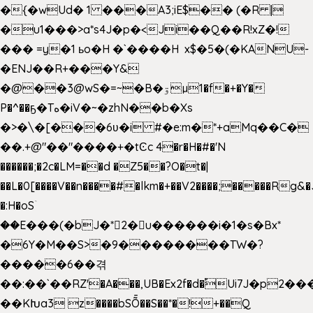
�{�wUd� 1 ���A3;iE$�� (�R |
�u1���>a*s4J�p�<Ji��Q��R!xZ�!
��� =y�1 ьo�H �`����H x$�5�(�KANU-
�ENJ��R+���Y&
�@��3@wS�=~�B�ۊµ1�f�+�Y�
P�^��ҕ�Tە�iV�~�zhN��b�Xs
�>�\�[���6ʋ�i #�e:m�*+aMq��C�
��.+@"��"����+�tϾc 4�r�H�#�'N
������;�2c�LM=��d �Z5��?O�t�|
��L�0[����V��n����#�lkm�+��V2����;�����Rg&�
�:H�oSۤ
��E���(�bJ�*2�u������i�1�s�Bx*
�6Y�M��S>�9��������TW�?
�����6��겪
��:��`��RZ'�A���,UB�Ex2f�d�֠Ui7J�p2
��KԽa3 z����bSȬ��S��*�!+��Q