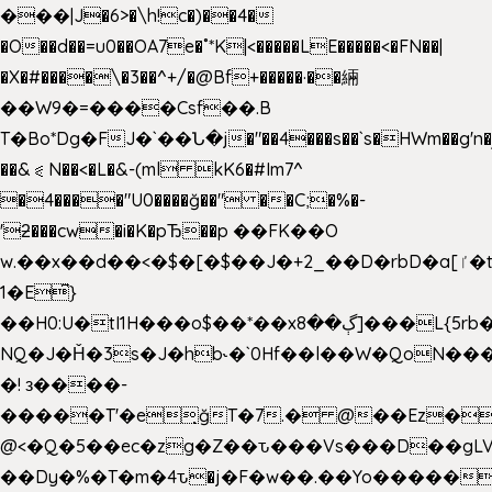
���|J�6>�\h!c�)��4�
�O��d��=u0��OA7e�˚*K
|<�����LE�����<�FN��|
�X�#����\�3��^+/�@Bf+�����·��緉
��W9�=����Csf��.B
T�Bo*Dg�FJ�`��Ն�j�"��4���s��`s�HWm��g'n�ږ�Ht�!
��&⪗N��<�L�&-(ml kK6�#Im7^
�4����"U0����ğ��" ��C;�%�-
'ƻ���cw�i�K�pЂ��p ��FK��O
w.��x��d��<�$�[�$��J�+2_��D�rbD�a[ٵ�t9?
1�E͆}
��H0:U�tI1H���o$��*��xڳ��8]���L{5rb�����b
NQ�J�Ȟ�3s�J�hb˞�`0Hf��l��W�QoN�
�! з����-
�����T'�e͉ğT�7.� @��Ez�
@<�Q�5��ec�zg�Z��ԏ���Vs���D��gLV
��Dy�%�T�m�4ԏ�j�F�w��.��Yo�����