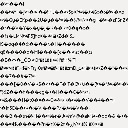
����l
��^~�j��� J��5pX^�.Gx�;��Ao
�Gy�EKp��2U�y��'��}/'�gi~��zFSnZ�
�r��V�Ÿ�x�y�j�K��`0�ę�x�
�fs�LMMP5]hcX�ޚ�>Zd�|&,-
IS�aq�4�6:����\�H������
q8���0�q�Mߊ����[e��z(��)z
�E��_ӦD0f��L�� `I*� %`T!
�'��",+$�NTȵ-0#������zmDڜ̦�
�Z��*��
��7��#�7!
���[�0�V�K$���F�:T�CŬ��[�f;��
"}6Z���h���eg�>�H���C�
&���H�t0�=�O���V��4��
י�In5E���:�V,���P/�.�V��-
��BI��tn�i���r�JmV@�ƶI�dd�&;�>
��=4$,�����?n�۴X�2n�ڕiV�%l�X>�