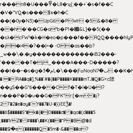
r���n8�U���߾�L8�ʯ{;��+`�s�f��C
�V�"VQ�s���$ҡ�h�C
��(�Ѹ�N3)�UpG6�PWr �5&�8�
��h�'��CG�a*b�P1�꘯&L]��5(��
�sλ�cFW`ͦ�k�H�eo�p���f��RQQ����hlyP8@�CV�*
�j�i4�?��|=� -O�as��þ?
_w��\�.�y�������������iB2���-
ʽ��� ��T�j_����A���-D�����?
��t��~�s�g�م�3L�\���ƑߛNoaNٮ�7.��K�h8K�Ύ���haB��#��>�b�#�f�<��
� �RA��q�],%��`#�{��P����K��!��mTJ�Q�G>:c䧣
��yS��G"6����Cf�T�l�U�I?
n���P�0�u��G�FK"r:[�ՠ�j?
2 T�2�e�ay�`Y��7�U-�}}EEǮ�!
��6$�����S*�k�{�|0����ƈ� �qa�(d���5
;���1rZ� #���\��
K{���*P�B@�d
���Ջ�e(������Q�5m�-&����a?