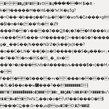
���y[�F�8�ϫ0ŀ�վ���!�!�M $i�#˲-
k������M��H&�|�'W.lK�ϙ3g?
�=O��~�b��q��Fnظ���wo%�Ʃe���+gI��9��4�Y6M����E��Yg����R�� P�Ȇ����w��+'�w��Q��p
�$l�n�4�(��Yb� �Z9
���IR��'v����3��QB�j�3��h8���k;
+k���f4Ԏ���~sM�����[=��6�S�Y�i���
g� _��G��j%���N2rZ�{k��]x{6��?
�o��C�iLN�ˉ��]�{o�O����{��S�y���s<ٳ���������:��;W��}
�r7��?�n<�&�_�_Ķx�
��'�>�z���Uvb�A����pљ����$�<(��M,�~ݏ�'�u����>�
� 
F����S����+v����n����
�3L�$��e��w߼���?��i��������D|
��IY�������͛����o�]�����c_��ģ��/o��.�K�X����t�x
t�.��w�'�1W¼ݕޮ��z�o�\Kf��0���O�
$
��í�CQ��.G=��ڍo@qw�D�O;�ZH��啸