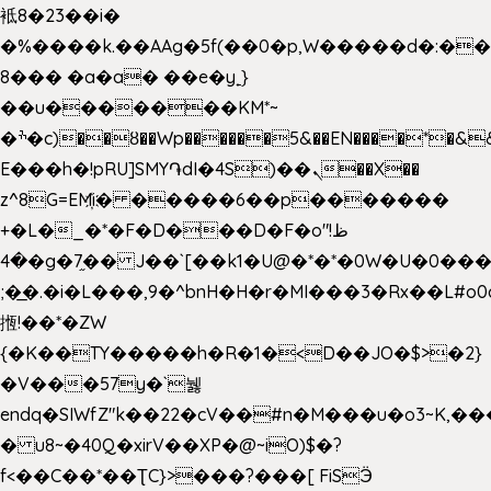
袛8�23��i�
�%����k.��AAg�5f(��0�p,W�����d�:�
8��� �a�a� ��e�y˿}
��u�������KM*~
�ׯ�c)��ȣ��Wp������5&��EN����*�&&6F��Le��~�P�άv����ui?
E���h�!pRU]SMY֏dI�4S)��ܢ��X��
z^8G=EM҉i� �����6��p�������
+�L�_�*�F�D���D�F�o"ظ!
�4�g�7֦�� J��`[��k1�U@�*�*�0W�U�0����_������äp�)2>�`@n����5DW˃��
;�͟�.�i�L���,9�^bnH�H�r�MI���3�Rx��L#o0d
揯!��*�ZW
{�K��TY�����h�R�1�<D��JO�$>�2}
�V���57y�`뉋
endq�SIWfZ"k��22�cV��#n�M���u�o3~K,
� u8~�40Q�xirV��XP�@~iO)$�?
f<��C��*��ƮC}>���?���[ FiSӬ