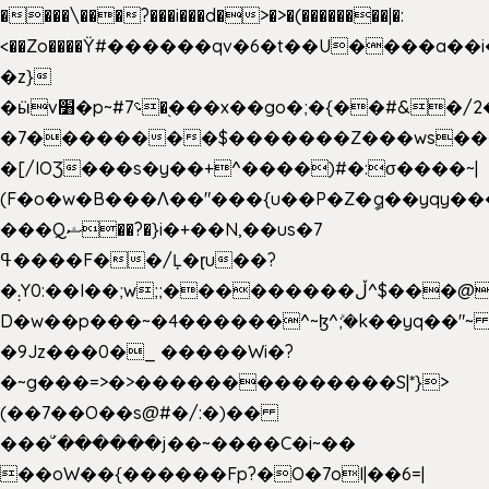
����\���?���i���d�>�>�(��������|�:
<��Zo����Ϋ#������qv�6�t��U����a��i
�z}
�ӹv׸�p~#؝7�֭���x��go�;�{��#&�/2���j���pO����/^�<�>ޝx7O�"\%�����cKy{���N������/
�7��������$�������Z���ws���.
�[/IOƷ���s�y��+^����)#�:σ����~|
(F�o�w�B���Ʌ��"���{u��P�Z�ީq��yqy����ܙ��=��x���>���
���Qޝ��?�}i�+��N,��us�7
ߟ����F��/Ļ�ɽu��?
�܄Y0:��I��;w;;���������ڵ^$�͏��@�����֡�t��v�_�:G���i;GWR�n4�gO������?
D�w��p���~�4������^~ɮ^ܺ;�k��yq��"~ 
�9Jz���0�_ �����Wi�?
�~g���=>�>��������������S|*}>
(��7��O��s@#�/:�)��
���ͧ՛������j��~����C�i~��
��oW��{������Fp?�O�7oI|��6=|