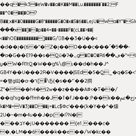
��q�k3�eW�v��a�K��M��Lu.�������`��2;F
��^0���|�O?
B��;x�K�0�����G�8*�����G�0�x�S�6��LejU�Wa�Y"
���x��]��p��4=��-����F�(cL��>��|
<��hOE���������]���G/B��3�U��<
�d��j�(6�"� Z�j��O���c���՜�5��-
�a�G��E19��s�Qű�ʔ�ۍg�D�O�Rڢ��6�"=Uh����
y� W�R1tQ�W��g%\@ʟ��d�h��J^
GB4Y��U���2R�V����|SEd�5�Q_�q�S�<1
=�헆gЩ�a-�ר[�̐\Ҕ{�s��*`��2撋
Z"�'��h4�i2w��z����A#<�T��/
��ql'sg��ffmh��J�ߠ�fJ���;P��k��خ�ﰬj��0��E8��6G���գN9?
k�M�=V�3)��D��j=�Lc$Φc'���(k�Y��^�爙
2U�~�m�4u��J�p( �I?N�|
���בY�jU������� {e1ˏ���ċ�
�,�LM��6���k��e��/W�ƙc��