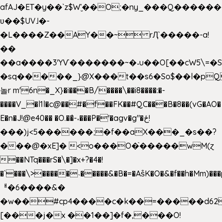
afAJ�ET�y��`z$W'̮��O;�ny_���Q���
ʋ��$UV˩�-
�L����Z��AY��~ rԮ`�����-a!
��
��a����3'YѴ�������~�˖u��O[��cW5\=�SI�
�sq�����_}@X���t��s6�So$��l�pQ
놀r m'6n�_X}�i���B/����\��i8����:�-
����V_�l1l�c@��#�f��FK��#QC���B�8��(vG�AO�
E�n�J!@e40�� �O.��̍-˕���P�'�agv�g"�ځ!
���)j<5������;�f��aX���_�s��?
���@�xE]� <o���O�֙�����wM(ɀ
��NTq���rS�\�]�x+?�4�!
�`���\>�����˴�����&�B�=�As͒K�O�&�f��h�Mm)���p
ᅢ�6����&�
�w��#cp4����c�k��=�����d62
[���j�x ��1��]�f�,���O!