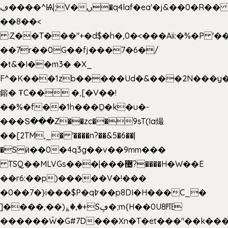
ڢ����^Ѩ|;V�ں�q4laf�ea'�j&��0�R�� J0O
��8��<
:Ȥ��T���"+�d$�h�,0�<�
��Aii:�%�P 
��7r��0G��fj���7�6�/
�t&�I��m3� �X_
F^�K���1zb�����Ud�&���2N���y�
鎔� ŦC�� �,[�V��!
��%�f��1h���Ḏ�k�u�-
���Տ���Z��zc��9sT(Ia熶
��[2TM,_� '����n?��&5�6��|
�Sӥ��0�4q3g��v��9mm���
TSQ��MLVGs���|���޴?����H�W��E
��r6:��p)�����V�!���
�0��7�}i���$P�q߈��p8DI�H���C_�
]����,��)؏�,�+Sڥ�;m{H��0U8㉐
������Ŵ�G#7D���Xn�T�et���"��k����5K