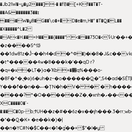
�Jb2IW�~y�y2���]-� �fB�[+Kf��T�T-
��A&������3��ɪ
��i�W�y8�G��\o�+�̊D�e�m,H�" �T�Q�L��
�X�����^L�2
�A<�H.��=H����{����" <���73O�<؇Ur�
�z����S^帒
��1dw81z�J̔~��h4�d�
^Φ�)�i�8�J&c��v
�t^�����4w�8���k�'��qD r?
�q+�x�LT�}a�Ҡb+�׋q%���o-
�8F�^�ܾ,�ә}6�uh�z~�o������Q�",S4�ad�SÉT|b
Y���f̄��n��ސ�ȚN�h�V� �`�h�����|
����?^�O������Z�,�xnh�ވ��<���u4Ɠ��+�
XC����0�`-
�:��C�0p- b;ϮUH��z�#��6z�x��ʅh���.3�rr
�*��Q�K+ �e��k�)�|
��n�YC#N�$C��<�1�g֡��+ $"�I�y