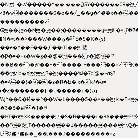
�N_�ݚV�����^��;���QSY������09�/nV{���o_�+�����k��.�/>�N�����N�jO���^�]
<8�w�������0�o��/_��y�^�͝�x��.����7��hg
���������v?
G��.o�M���;��������y=ӛ`�=ݳ�7�ڳ�
�N�=;��>���W���ڽ�E�S�K�{s}
��e�Y��F���,C��{Ƞ��䣉
�Ƿ�=�+s�W�ȿ��@����r�]@�`?
��B��)�@��~�����"~�����=>K�x
��/'b�X*?�����%l�7q'@�~aȘ?
�=A��}���z�R�!z�;x�k?�ؑօ=
(�Z�������}r�U�����z.�(zg
'Aj^��&�Ҋ��^��W�L��
��5��=��1<�FK
�͂3�ȏ�#l'�T�㺫
�HT�aXK������S�B����ū�9A���E�
��"�)T�������J��������Y\Q�ִ
LO��P���ކ�_��.���.1���������=z