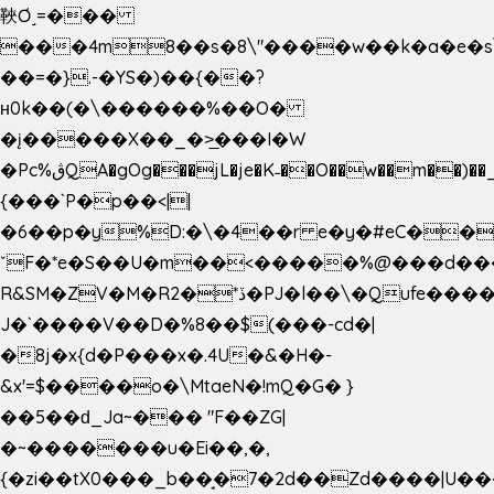
䩡Ơ˼=���
���4m8��s�8\"����w��k�a�e�s\n
��=�}.-�YS�)��{��?
ʜ0k��(�\������%��O�
�į�����X��_�>̲���I�W
�Pc%ڨQA�gOg���jL�je�K˗��O��w��m��)��_��Rߊu>
{���`P�p��<||
�6��p�y%D:�\�4��r e�y�#eC��
ˇF�*e�S��U�m��<�����%@���d���
R&SM�ZV�M�R2�*ڏ�PJ�l��\�Qufe����<�l���
J�`����V��D�%8��$(���-cd�|
�8j�x{d�P���x�.4U�&�H�-
&x'=$����o�\MtaeN�!mQ�G� }
��5��ԁ_Ja~��� "F��ZG|
�~�������u�Ei��,�,
{�zi��tX0���_b��̘�7�2d��Zd����|U�