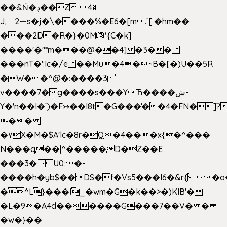
��&Ń�ڊ��Z 4�
J,ޟ2s�j�\����%�E6�[m.`[ �hm��
���2D�R�}�0M㉀*{C�k]
��
��'�"*m���@��4]�3��
���nT�':Ic�/e ��Mu�4�~B�[�)U��5R
�W��^@�:����3
v����7�g����s���YЋ����ش-
Y�'n��l�`)�F↣��l8t�G���͑��4�FN�]?
��
�۷X�M�$A'lc�8r�Q�4���x{�^���
N���q��|^�����D�Z��E
���3�U0;�-
����h�yb$��DS�f�Vs5���l6�&r{ �o
�^L}���I_�wm�G�k��>�)KIB'�
�L�9�A4d������G���7��V� �
�w�}��