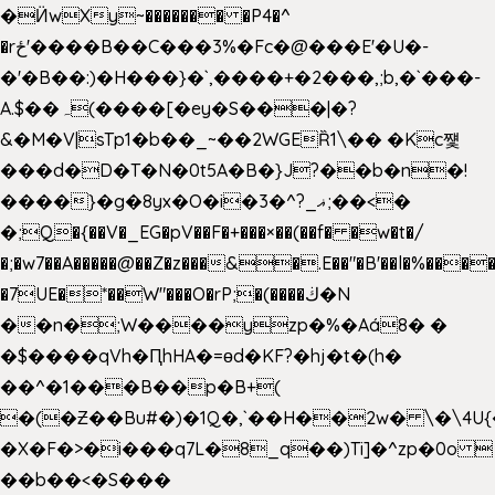
�Ӥw
Xy~������� �P4�^
�rځ'����B��C���3%�Fc�@���E'�U�-
�'�B��:)�H���}�`,����+�2���,;b,�`���-
A.$��ہ(����[�ey�S���|�?
&�M�V|sTp1�b��_~��2WGEȐ1\�� �Kc쩇
���d�D�T�N�0t5A�B�}J?��b�n�!
����}�g�8yx�O�i�3�^?_ޣ;��<�
�;Q�{��V�_EG�pV��F�+���×��(��f� �w�t�/
�;�w7��A�����@��Z�z���&�.E��"�B'��l�%���
�7UE�*��W"���O�rP;�(����ڬ�N
��n�;W����yzp�%�Aá8� �
�$����qVh�ԤhHA�=ɵd�KF?�hj�t�(h�
��^�1���B��p�B+(
�(�Ƶ��Bu#�)�1Q�,`��H��2w� \�\4U{
�X�F�>�i���q7L�8_q��)Ti]�^zp�0o 
��b��<�S���