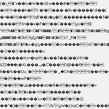
{�ݻ�˝x��!u�W��U|tw���#���
�HI>���h�?t �!���� �8v�l����\8��|
�>��j��q8'��)�y�.����������5�
����fXn��x�P���C��� yU�猔
*X%���d��=C��"X����/.�%�\t��d�N�iz��ì8
y����E��+�OblgQA����v�{�6s?_|N� -
�OƟ��q�l�H�ԋ�g'y����ov����o�h
�.O��������u
�����Ko>�sp:�v��3��)��}H�
&݉}2���j�XL���ݡ�Ƈ���O@��Ɵ~'��
8��%��Du,`��n�؃�CN�(��n��ւ���B�9��
�)��wP�a~
���Lܞ����aט�B�x�p�����+
��S�Ӟ�v��=��������
.���a��m��:Lx�C����2}
��"�]����v \B/yW�z)xȿС��<���