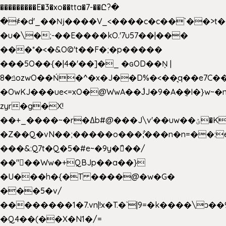
���������E�3�xo��tta�7-��Ը?�
�
҂�d'_��ǋ����V_<����c�c��`��>t�
�u�\�;-��E����kO.'7u57��|���
���*�<�&O©'t��F�;�p�����
���5O��{�|4�'��]�_ �ԍOD��Ņ |
ݿ�8ozwO��Ń�^�x�J��D%�<��͉q��e7C��q�ȝNמ��t'h������hǛ���<�NN޸|
�OwKJ���ue<=xO�@WwA��J́J�9�A�݈�I�}w~�
zyr�g�X!
��+_����~�r�ߡb#@���J\v'��uw��ؽ�Ko�d4�۵��v�t.���݁w����}_}9��ĭ��
�Z��Q�vN��;�����o���;͋���n�n=��:e:�݋'�3:�_
���&:Q7t�Q�5�#e~�9y�݅󈽻��/
��"��Ww�+QBJp��a��}
�U���h�{�T ����@�w�G�
���5�v/
��������1�7.vn|!x�T.�`|9=�k����\ͻ��ߏ��9B'|
�Q4��(��X�N1�/=