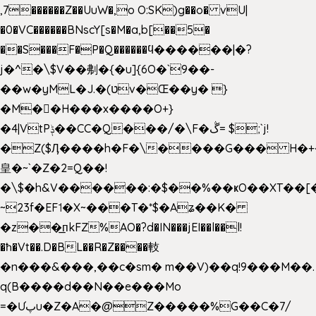
,7������Z��UuW�,o O:SK)g��o� vU|
�0�VC������BNscY[s�M�a,b[��5�
��S���F�P�Q������ϥ������|�?
j�^�\$V��刜�{�u]{6O�`9��-
��w�yML�J.�(טv�Œ��y� }
�M��H���x����O+}
�4|VtPݙ��CC�Q���/�\F�ڴ= $;`j!
�Z($Ӆ����h�F�\����G��� H�+
皇�~`�Z�2=Q��!
�\$�h&V������:�$��%��ҝO��XT��[
~23f�EF˦�X~���T�*$�Aʑ��K�
�z��͟пkFZ%AO�?d�IN���jEI��l��l!
�ħ�Vt��.D�BL��R�Z����䡋
�n���&���,��c�sm� m��V)��q!9���M��.
q(B����d��N��e���Mo
=�Ưپu�Z�A�@Z�����%G��C�7/