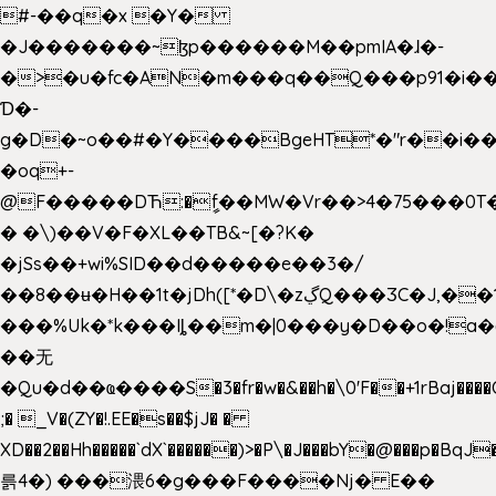
#-��q�x �Y�
�J�������~ɮp������M��pmIA�ɺ�-
�>�u�fc�AN�m���q��Q���p91�i�
Ɗ�-
g�D�~o��#�Y����BgeHT*�"r��i��[
�oq+-
@F�����DЋ:�ީf��MW�Vr��>4�75���0T�
� �\)��V�F�XL��TB&~[�?K�
�jSs��+wi%SID�� d�����e��3�/
��8��ʉ�H��1t�jDh([*�D\�zڲQ���ӠC�J,��1���eJ��U��j�\���&�6­
���%Uk�*k���Iȴ��m�|0���y�D��o�!a�
��无
�Qu�d��ҩ�󠬸���S�3�fr�w�&��h�\0'F��+1rBaj����O$ݓ�0�ڳ�����+���6_�CPB�ˁ>׋�DAR�1qU$���g�%T4�����'ca���9 {
;� _V�(ZY�!.EE�s��$jJ� �
XD��2��Hh�����`dX`������)>�P\�J���bY�@���p�BqJ
륽4�) ���渨6�g���F����Nj� E��