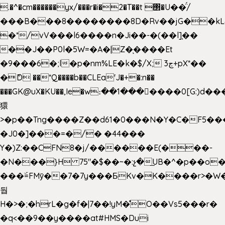
.�^�cm������yx/���r�i�2�T��t ΢�U��̈́/
���B���8��������8D�Rv��jG��kL
�*/vV���l6����n�Ji��-�(��l]֚��
��J��P0l�5W=�A�|Z�ͅ����Et
�9���6�;l�p�nm%LE�k�$/X; ڃ3+pX*��
�ެD ��*Q����b��CLEa'J�+�:n��
���GK@uX�KU��,Ie�w։��1���􆆕����0[G:)d��
獧
>�p��Tng����Z��d61�0���N�Y�C�F5���
�J0�]���=�/� �44���
Y�)Z:��CFN8�j/������E(���-
�N���}H 75"�$��~�:չ�͟UB�^�p��o
���ۜ=FMy̌��7�7y���БKv�K����r>�W
둽
H�>�;�hrL�g�f�|7��!yM�̊O��Vs5���r�
�q<��9��y����at#HMS�Dui