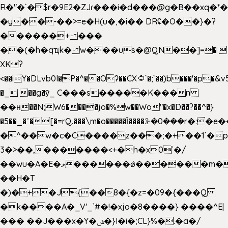
R�"�`�$r�9E2�ZJɾ���i�d���@g�B��x
�y��-��>=e�H(u�,�i�� DRʢ�O��}�?
������+ ���
��(�h�qҵk� w���us�@QN��]=� 
XK?
<��iY�DLvb0l�P�^��Oʔ��CX۝`�;`��)b���'�p�&v5(�
�_ ��g�ӯ_ C���s�����K���n
��н��N;W6����jo�%w��Wo"�x�D��?��^�}
�5��
_�ˇ�[�=rQ.���\m�o�����Ǐ����ꗿ�0���r�:�e�
�^��w�c�C����z���;�+��1`�p
3�>��,�������<+�h�x0`�/
��wu�A�E�ޥ������ǿ������m��d�C��9��e�D��1�2�/
��H�T
�)�+�J{��8�{�z=�09�{���Q
�k����A�_V'_`#�!�xjo�8����} ����^E|
��� ��J���x�Y�ݜ�}I�i�;CL}%�.�a�/