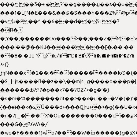
�����3�+.�?'��g����.y��s��u�
���1�L[N�E���&��&�S���n���Z% @p
�vu�P��^ ��6���d��5L�?
�R�
�;Y��;������Oo���>��;���Z�M�E
���!��@��KJ��������[�.�� ��
��8�;�򜸥 Yg�e/��"D�
B�
\?��s���~����^�ZY�
ﾹ{}
����������loϿ�{�nl^<�گ;��#�c��s.^^~�qF��w
ڑήN���x�2��:�
�S_|=jݿ������z��\��m|n_g����o���p�|
������ȸ?:?7�p��<7��?OZ/>�g�'�}
�s�m�'#�������at��>��x�y'��=�V�{�)ʻ�
{��ǝï��<�ܓǗ���d+���Q|ru+�>�g{��U�<�������x���U��?
�n�7[_���X'�Oa�������0���o��ޓ>O�ޝ�>
���G�?גּWΛ�/
�wo�F����1}wo7����W�۫ȸ�����}g�ś