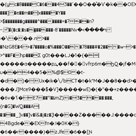
�(yc�8����C�6���43��ߴ��O��͒�Ѵ�k��OEX�2�,�)�t��@���aw����;�׷o�_��2�sy��.�=W�n��߃�{4��ߑ��i�8V6v4W�9��s���g�
���] �e��m��|x�����Y��
>$�������g�����^�������=�?��n?
~;͝�{�c�;�s��̺�����-8`�����Nvߤ����>�
��\�܃�˓n >��
�NzG8E�4+�7����o�%���O���78���#�2���w~>�
>^��F�hp���Σ g0t���Ǉ�1�{�|
�����a�����pܜ��f��vfrp6m�ϦQ�jf�M����J:�x��-?
u��4��5�%@$0 �t-
�d�)�Ux�ik�\/bCΤ�t�k*M�J��8��d>�%
���J]Mce9���$�V]�����wE)�(�"��+z����
�6v�ߖ�E7��"I�ȶmZ)i�3� ���:���,
{n�G]�WQ���A|
�:���_]v��]v�l&�j�z�Ҙ����Z�����J:���
4Bgde��EXfn�:I�0K�}
�6��r����)�zJfe�6��[Ɲ