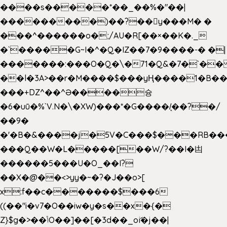
����s�����*��_��%�"��|
���������)��?��򥞾y���M� �
���^������o�;/AU�R[��×��K�._
�`�����G~I�^�Q�IZ��7�9����-� �|
�������:���O�Q�\�71�Q&�7�`�
��l�3A>��r�M����$���yҢ����1�B��
���+DZ^��^Ə����슝
�6�uū�%`V.N�\�XW)���*�G����/̨��?�/
��9�
�'�B�&����j�5V�C���$���RB��
���Q��W�L�����[��W/?��I�凷
������5���U�O_��I?
��X�@��<>yy�~�?�J��o>[
x:f��c�������$���6
((��"i�v7�O��iw�y�s��x�{�
Z}$g�>��ݳO��]��[�3d��_oަi�j��|