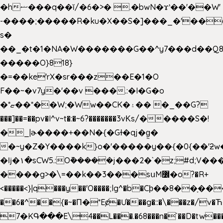
�hޟ���q��ĭ/�6�>� .�bwN�ϫˋ��'��W'
-����;�����R�ku�X��S�]���_�'��
s�
��_�t�1�NA�W�������G��^y7���d��Q8
�����O}818}
�=��ke'rX�sr���z��E�1�O
F��~�v7y�'��v ���.:�I�G�o
�*ޏ��*��W;�Ww��CK�۽�� �_��G?
���]��=��pv�I^v~t�:�~6?�������3vΚs/�����S�!
�_|ɚ����+��N�{�Gɫ�qj�g͖�
�~y�Z�Y����k}o�'�����y��{�0{��'ƻw��"��ɷ���]7x��w�b
�ǉ�۱�sCW5.:O݉�����j���2�`�z;#d;V��
����g>�\=��k��3���sսM߼�o?�R+
<�����<}|q���y��'O����;lg^�b�Cϸ��8��ָ�
��6�^��{�~�Π�*Eȼ�
Ư���g�::�\���z�/v
7�KԳ���E\4��L���.�68���n�`��D�tw��