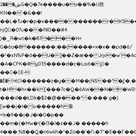
2���ڜG�Ǫ�7e����u�υ��%�U胜
KN��
`�&��!
��L�Tu�r�p�x����������r�K5��
njǬ�07u���RЮ��#4
)�_R�wt�k�87�̠��H+
G�6a�8������;��(����+x�x� �pd�6/
�*�xN%P�ō��U�]��Z�æ�� Jŋv�w`�Aa
�A�CPK�#y035����d�ҁ�Lɷ6�լ�
���E-
�Ě�>6򁊔I������z�y��M��jNS��*�͈[
t�Hf�h<��k[���7c�Q�6AW��N��
���d��ȽDk�$2�@����* �:��� g�)
[w��j�I� iu�����h䖭
=!x�9��j�J�i�0�p��
��m�{�Mw�ˡ(�l3�l�z��J� �����h
4���;%8��Q�n6wkh�*�Za��'�I\�Τ*�E��Γ��