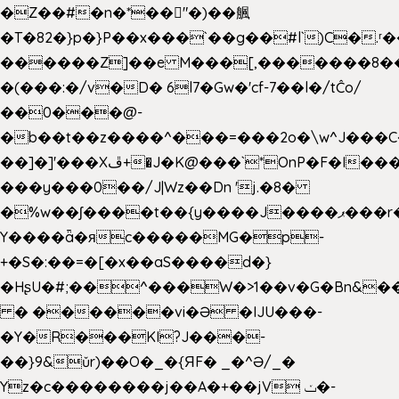
�Z��#�n�*��"�)��䑺
�T�82�}p�}P��x���`��g��#l`)C�.
������Z]��e M���[,�������8�
�(���:�/v�D� 6l7�Gw�'cf-7��l�/tĈo/
��0���@-
�b��t��z����^���=���2o�\w^J���C
��]�]'���Xڦ+�J�K@���`*OnP�F�I�����n����ˎ���E>���%
���y���0��/J|Wz��Dn 'j.�8�
�%w��ʃ����t��{y����J����ޕ���r��d�$e҅b�e����
Y����ǟ�яc�����MG�p-
+�S�:��=�[�x��aS����d�}
�HʂU�#;��^���W�>1��v�G�Bn&
� ������vi�Ə �IJU���-
�Y�R���KI?J���-
��}9&ǔr)��O�_�{ЯF� _�^Ə/_�
Yz�c��������j��A�+��jV ݖ�-