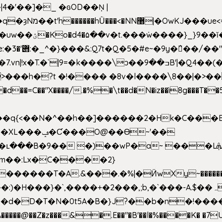
4�'��]�_ �ԍOD��Ņ |
h�{�T
k����\ͻ��ߏ��9B'|�Q4��(��X�N1�/=
�"X����/.�%�\t��d�N�iz��ì8g���T��5)B
h�b��q{<��N�^��h��]������2�Hk�C��
��Ɵ~'��
m��:Lx�C����2}
�������T�A.&���.�%|�Ӥw
Xy~�����
d�D�T�N�0t5A�B�}J?��b�n�!����}�g�
�����@��Z�z���&�.E��"�B'��l�%����K� �7UE�