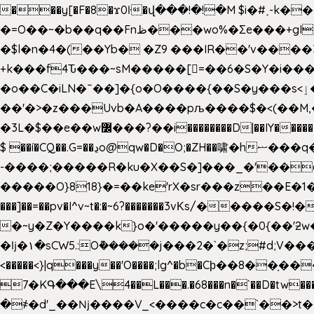
���y[�F�8�ϫ0ŀ�վ���!�!�M $i�#˲-k�
�=O��~�b��q��Fnظ���wo%�Ʃe���+gI��9��4�Y6M����E��Yg����R�� P�Ȇ����w��+'�w��Q��p
�$l�n�4�(��Yb� �Z9 ���IR��'v���
+k���f4Ԏ���~sM�����[=��6�S�Y�i�����gƊx�����uc�SV�x�
�o��C�iLN�ˉ��]�{o�O����{��S�y���s<ٳ���������:��;W��}�r7��?�n<�&�_�_Ķx�
��'�>�z���Uvb�A����pљ����$�<(��M,�~ݏ�'�u����>�:A|�  F����S����+v����n�����J�
$ ��í�CQ��.G=��ڍo@qw�D�O;�ZH��啸�hޟ���q��ĭ/�6�>� .�bwN�ϫˋ��'��W'
-����;�����R�ku�X��S�]���_�'��
�����O}818}�=��ke'rX�sr���z��E�1�O F��~�v7y�'��v 
���]��=��pv�I^v~t�:�~6?�������3vΚs/�����S
�~y�Z�Y����k}o�'�����y��{�0{��'ƻw��"��ɷ���]7x��w�b
�ǉ�۱�sCW5.:O݉�����j���2�`�z;#d;V����
<�����<}|q���y��'O����;lg^�b�Cϸ��8��ָ�
7�KԳ���E\4��L���.�68���n�`��D�tw���P
�
҂�d'_��ǋ����V_<����c�c��`��>t��