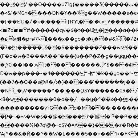
���/.��O����ū7`lg{�����3{�����ﭓ��ltr �x�vr�#����;�k�/
�<&`�MGh����DN�Y��7g��W�����s�
��˝#�����۷O � �O�_|����\���?���i���d�>�>�(��������|�:
<��Zo����Ϋ#������qv�6�t��U����a��i
�ӹv׸�p~#؝7�֭���x��go�;�{��#&�/2���j���pO����/^�<�>ޝx7O�"\%�����cKy{���N������/
�7��������$�������Z���ws���.�
(F�o�w�B���Ʌ��"���{u��P�Z�ީq��yqy����ܙ��=��x���>����+�}���Qޝ��?�}i�+��N,��us�7 ߟ����F��/Ļ�
�܄Y0:��I��;w;;���������ڵ^$�͏��@�����֡�t��v�_�:G���i;GWR�n4�gO������?
D�w��p���~�4������^~ɮ^ܺ;�k��yq��"~
(��7��O��s@#�/:�)�� ���ͧ՛������j��~
�N_�ݚV�����^��;���QSY������09�/nV{���o_�+�����k��.�/>�N�����N�jO���^�]
<8�w�������0�o��/_��y�^�͝�x��.����7��hg
���������v?G��.o�M���;��������y=ӛ`�=ݳ�7�ڳ� �N�=;��>���W���ڽ�E�S�K�{s}�
�Ƿ�=�+s�W�ȿ��@����r�]@�`?��B��
�����%l�7q'@�~aȘ?�=A��}���z�R�!z�
'Aj^��&�Ҋ��^��W�L��
��5��=��1<�FK