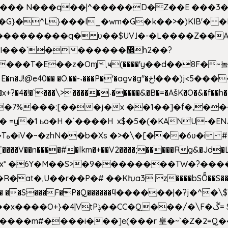
^��� N���q��|^�����D�Z��E ���3�
�o�G}�^L}���I_�wm�G�k��>�)KIB
��Q���������q� ʋ��$UV˩�-�L����Z��
��`�������޼h2��?
�E��z�Oɱ,ҹ(����'y��d��8F�~놀r m'6n
gv�g"�ځ!���)j<5������;�f��aX���_�s��?���@�xE]�
4�!�`���\>�����˴�����&�B�=�As͒K�O�&�f��
%���:[���j�x ��1��]�f�,���O!
� =y�1 ьo�H �`����H x$�5�(�KANU-�
0[����V��n����#�lkm�+��V2����;�����Rg&�Jd�L
s�Bx* �6Y�M��S>�9��������TW�?���
��R�at�,U��r��P�# ��KԽa3 z����bSȬ��S��*
��5� ��S���F�P�Q������ϥ������|�?j�^
���m#����i���]e(���r 皇�~`�Z�2=Q�