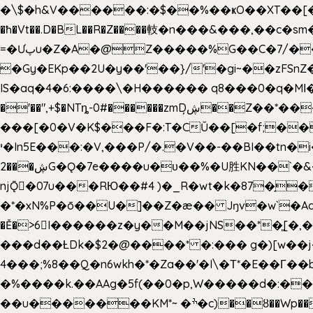
�\$�h&V������:�$��%��ҝO��XT��[��U"
�ħ�Vt��.D�BL��R�Z����䡋�n���&���,��c�
=�Ưپu�Z�A�@Z�����%G��C�7/����l ��^~�j��� J��5pX^�.Gx�;��Ao
�Gy�EKp��2U�y��'��}/'�gi~��zFSnZ�u�t�h
IS�aq�4�6:����\�H������ q8���0�q�Mߊ����[e��z(��)z �E��_ӦD0f��L�� `I*� %`T!
�'��",+$�NTȵ-0#������zmDڜ̦�
�Z��*��
���[�0�V�K$���F�:T�CŬ��[�f;�
י�In5E���:�V,���P/�.�V��-��BI��tn�i���r�JmV@�ƶI�dd�&;�>�������E�#�}b\S!��=4$,�����?n�۴X�2n�ڕiV�%l�X>�
2���ڜG�Ǫ�7e����u�υ��%�U胜KN��
`�
njǬ�07u���RЮ��#4 )�_R�wt�k�87�̠
�*�xN%P�ō��U�]��Z�æ�� Jŋv�w`�Aa4
�Ě�>6򁊔I������z�y��M��jNS��*�͈
���d��ȽDk�$2�@����* �:��� g�)[w��j�I�
4���;%8��Q�n6wkh�*�Za��'�I\�Τ*�E��Γ��b
�%����k.��AAg�5f(��0�p,W�����d�:��
��u�������KM*~ �ׯ�c)��ȣ��Wp������5&��EN����*�&&6F��Le��~�P�άv����ui?