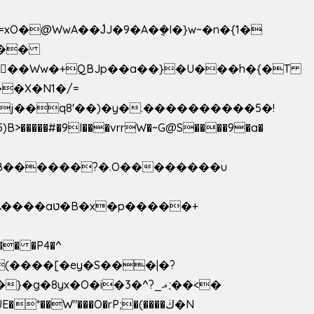
>�����#�9I���vrrW�~G@S����9�a�
�B������?�.O��������u
�� �P4�^
8yx�O�i�3�^?_ޣ;��<�
*��W"���O�rP;�(����ڬ�N