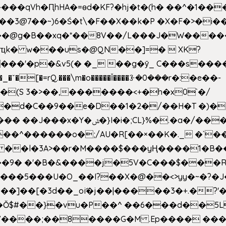
��qVh�ԤhHA�=ɵd�KF?�hj�t�(h� ��^�1��
��3@7��~)6�Ś�t\�F��X��k�P �X�F�>�i��
d���@g�B��xq�*��8V��/L���J�W����
ҵk� w���us�@QN��]=�  XK?
�
_�ˇ�[�=rQ.���\m�o�����Ǐ����ꗿ�0���r�:�e��-
(S 3�>��,�������<+�h�x0`�/
�/����s�����*��_��%�"��|
�^������o�;/AU�R[��×��K�._ �`��
 ��l�3A>��r�M����$���yҢ����1�B�
�/��9� �'�B�&����j�5V�C���$���
�5���U�O_��I?��X�@��<>yy�~�?�J
�Ŏ$#��}�vu�P��^ ��6���d��
`V����;��8����G�M .Ep���� ��