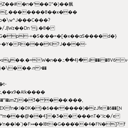
��[,�������8��x���
2o�\w^J���C���?
-�Y�R���KI?J���-
,��x9�A!k����
fn�:I�0K�}�6��r����)�zJfe�6��[Ɲ
"*m���@��4]�3�� ���nT�':Ic�/e