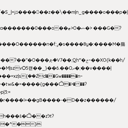
���ዽ�V7��;Qh*'�ݗ~��XO{k��h/
�tw&�=����{g���Ѽ�>� ��?
�9�r����I+��gB����-�D��z������/