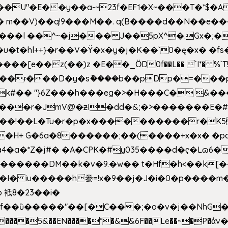
�E��y��a-~23f�EF˦�X~���T�*$�Aʑ��K�
sm� m��V)��q!9���M��. q(B����d��N��e�
l++}�r��V�Ÿ�x�y�j�K��`0�ę�x� �fs�LMMP5]hc
��ɍ���D�y�sު����b��pDp�=���
�k#�� "}6Z���h���eg�>�H���C� 
&��!��L�Tu�r�p�x����������r�K5
��H+ G�6a�8������;��(����+x�x� �p
�a�*Z�j#� �A�CPK�#y035����d�ҁ�Lɷ6�
[�,�������DM��k�v�9.�w�� t�Hf�h<��
 iu�����h䖭=!x�9��j�J�i�0�p�� ��m�{�M
 袛8�23��i�
f��ȕ�����"��[�C���;�o�v�j��NhG�m