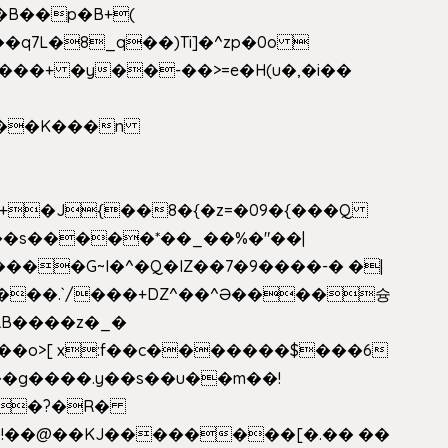
�B��p�B+(
�q7L�8_q��)Ti]�^zp�0o 
���+ �y��-��>=e�H(u�,�i��
���G~I�^�Q�IZ��7�9����-� �|
���.`/���+DZ^��^Ə����슝
RB����z�_�
��o>[ x:f��c�������$���6
5L�?�R�
�!��@��KJ��������[�.�� ��