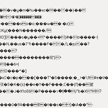
|��v�y�m�hu��xc��� ��}��
w�����so�o;���w�� �z}
OƷ���s�y��+^����)#�:σ����~|
�������������S|*}>
I|��6=|
³�S����;�_>�\9#e�꣗������ɓ<��N�o�C���G�
�J�X1oE6�P����۱�!|��/'b�X*?
����ū�9A���E�t��s�)�iA��"-