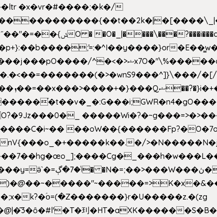
e�����������{��t��2k�|�[����\_
�[��E`D�/�k�:���]}RΎƫ��'�cv_ݜ}��=�
�p+}:��b����ܽ;=:�^I��y����}or�E��͇
<��=�������(�>�wnS9���^]}\���/�[/I
ɽu��?
 O?�9Jz���0�_ �����Wi�?�~g���=>�>�
����C�i~�� ��oW��{������Fp?�O�7o
�œo_];����Cg�_���h�w���L��x�c�p���[���T
�e�Y��F���,C��{Ƞ��䣉
)�@��~�����"~�����=>K�x�&���
;x�k?�ؑօ=(�Z�������}r�U�����z.�(zg
�@|�͂3�ȏ�#l'�T�㺫�HT�aXK������S�B