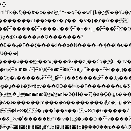
ﾹ{}
�m|n_g����o���p�|
'#�������at��>��x�y'��=�V�{�)ʻ�έr��:
�U���|
�����*x{���dG��z{��Ċq�L=�nv���?��"�O
|sܼ{��Źd��Gw�����n~
�g�y��š�}�ev���OO��o�F�������u�3~
�η�A�ʇ������|m����o��������㫝s�;=y|
~8��y��f��$��owϾ(ߣ�G�����/
[;ݤ�s��D �v����|h���ŝ�Ѽ��zלt?