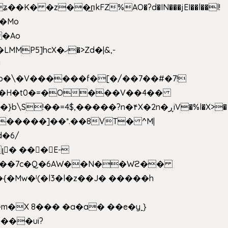
 �z��͟пkFZ%AO�?d�IN���jEI��l��l!
��Mo
X�ޚ�>Zd�|&,-
p�\�V������f�[�/��7��#�7!
&���H�t0�=�O���V��4��
�����]��*.��8VT� ^M|
d�6/
լ� ���E-
k[���7c�Q�6AW��N��Wϩ��
w�ˡ(�l3�l�z��J� �����h
�X 8��� �a�a� ��e�y˿}