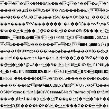
�� �۷X�M�$A'lc�8r�Q�4���x{�
����h�yb$��DS�f�Vs5���l6�&r{ 
�w�}�� afAJ�ET�y��`z$W'̮��O;�ny_�
��a����3'YѴ�������~�˖u��O[��cW5\=�SI�
�sq�����_}@X���t��s6�So$��l�pQ���T
����V_�l1l�c@��#�f��FK��#QC���B�8��(vG�AO� E�n�J!@e40�� �O.��̍-˕���P�'�a
<o���O�֙�����wM(ɀ ��NTq���rS�\�]�x+?�
�w��#cp4����c�k��=�����d62�7
�u1���>a*s4J�p�<Ji��Q��R!xZ�!��
�@��3@wS�=~�B�ۊµ1�f�+�Y� P�^��ҕ�Tە�iV�~�zhN��b�Xs �>�\�[���6ʋ�i #�e:m�*+aMq��C� ��.+@"��"����+�tϾc
4�r�H�#�'N ������;�2c�LM=��d �Z5��?O�t�|��L�
�:H�oSۤ ��E���(�bJ�*2�u������i�1�
��:��`��RZ'�A���,UB�Ex2f�d�֠Ui7J�p2�
O:SK)g��o� vU|�0�VC������BNscY[s�M�a,b[
��w�yML�J.�(טv�Œ��y� }�M��H���x����O+}�4|VtPݙ��CC�Q���/�\F�ڴ= $;`j!
�Z($Ӆ����h�F�\����G��� H�+�