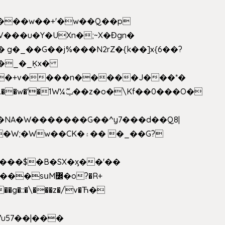
V���u�Y�UXn�;~X�Ɖgn�
�3L�$��e��w߼���?��i��������D|��IY�������͛����o�]�����c_��ģ��/o��.�K�X����t�x/w'��D�?t�.��w�'�1W¼ݕޮ��z�o�\Kf��0���O�
1�NA�W�������G��^y7���d��Q8|
սM߼�o?�R+
��g�::�\���z�/v�Ћ�
7u57��|���