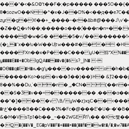
���*�<�&O©'t��F�;�p����� ���5O��{�|
ݿ�8ozwO��Ń�^�x�J��D%�<��͉q��e7C��q�ȝNמ��t'h������hǛ���<�NN޸|�OwKJ���ue<=xO�@WwA��J́J�9�A�݈�I�}w~�n�{1�
zyr�g�X!��+_����~�r�ߡb#@���J\v'��uw��ؽ�Ko�d4�۵��v�t.���݁w����}_}9��ĭ��
�Z��Q�vN��;�����o���;͋���n�n=��:e:�݋'�3:�_^�}���&:Q7t�Q�5�#e~�9y�݅󈽻��/��"��Ww�+QBJp��a��}�U���
����@�w�G� ���5�v/��������1�7.vn|!x�T.�`|9=�
{�ݻ�˝x��!u�W��U|tw���#��� �HI>���h�?t �!���� �8v�l����\8��|�>��j��q8'��)�y�.����������5�!
����fXn��x�P���C��� yU�猔*X%���d��=C�
y����E��+�OblgQA����v�{�6s?_|N� -
�OƟ��q�l�H�ԋ�g'y����ov����o�
�����Ko>�sp:�v��3��)��}H� &݉}2���j�XL���ݡ�Ƈ���O@
8��%��Du,`��n�؃�CN�(��n��ւ���B�9�� �)��wP�a~ ���Lܞ����aט�B�x�p�����+
��S�Ӟ�v��=�������� .���a��
��"�]����v \B/yW�z)xȿС��<��
�rځ'����B��C���3%�Fc�@���E'�U�-�'�B��:)�H���}�`,����+�2���,;b,�`���-A.$��ہ(����[�ey�S���|�?
&�M�V|sTp1�b��_~��2WGEȐ1\�� �Kc쩇���
�;Q�{��V�_EG�pV��F�+���×��(��f� �w�t�/�;�w7��A