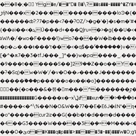
��8�;�򜸥 Yg�e/��"D�
B�
\?��s���~����^�ZY�
����������loϿ�{�nl^<�گ;��#�c��s.^^~�qF��w[k�ߜ��Yu�/�S_|=jݿ������z��\�
ڑήN���x�2��:�
������ȸ?:?7�p��<7��?OZ/>�g�'�}�s�m�
{��ǝï��<�ܓǗ���d+���Q|ru+�>�g{��U�<�������x���U��?�n�7[_���X'�Oa�������0���o��ޓ>O�ޝ�> ���G�?
גּWΛ�/�wo�F����1}wo7����W�۫ȸ�����}g�śX+����w�O�������?
�p�ٿ�.��ŧ���'t���<�q$��۫'������}v����ݚ�F��{����:l��ɞ�N����~�>|��|�u�����O������n�f;ݛ�s����8y�:����M�膓
[�^�ѫ7�͕�3�tfJ���_]^��}w�pa����_.��
�9���t������S��]2ܰ9��Z��o��Y�����J
�?�Sq)�w�W�'/�v�O��މ����J��������Gϻ�`�1��s�\����'�I���ݭE��~%��;]���M|szvѺ5컏��_}��6.��Oދ�;��v����|
�����ۖ���p���'��o�x��i�o]���������Gg�?�����ޗ_�~}��S����z��Jݧ�����=xz
𳏮 ��{�o���&�쮸�󧽑m���^�������̺z
��������������G�����x�~x\߽]ߝ ��xտ�:�>���ӧ�ܷ�Ӈ�������ο8���I�2�H��7]�s�Ç�,ys���p|3:=
#����<�^\%��N�O&W��77��E�E6J�έN*
�o"�����cur2iz��G{��b�t�d��m�d����]�h
�4��G3����W�����3i�ܼ�=�M��i�<��&_>e�͋'�����Eb"7� v�
���O�ێa��K���q�p��l�>:�����3�~��}���W�O;g'�g�����{�~����y�YJb��U�������d�ܻ���0��n;���\|9�^�}