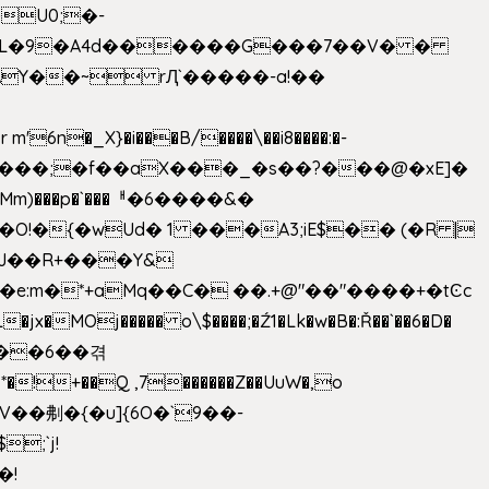
U0;�-
'� �L�9�A4d������G���7��V� �
AY��~ rԮ`�����-a!��
�_X}�i���B/����\��i8����:�-
h�Mm)���p�`���ᅢ�6����&�
�{�wUd� 1 ���A3;iE$�� (�R |
ENJ��R+���Y&
�jx�MOj����� o\$����;�Ź1�Lk�w�B�:Ř��`��6�D�
��6��겪
�!+��Q ,7������Z��UuW�,o
�\$V��刜�{�u]{6O�`9��-
�!