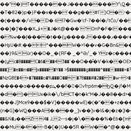
��"�)T�������J��������Y\Q�ִ�1nM LO��P���ކ�_��.���.1���������=z 
�T�82�}p�}P��x���`��g��#l`)C�
�(���:�/v�D� 6l7�Gw�'cf-7��l�/tĈ
��]�]'���Xڦ+�J�K@���`*OnP�F�I�����n����ˎ���E>���% ���y���0��/J|Wz��Dn 'j.�8�
�%w��ʃ����t��{y����J����ޕ���r��d�$e҅b�e���� Y����ǟ�яc�����MG�p-+�S�:��=�[�x��aS����d�}
�HʂU�#;��^���W�>1��v�G�Bn&
��}9&ǔr)��O�_�{ЯF� _�^Ə/_� Yz�c����
�(yc�8����C�6���43��ߴ��O��͒�Ѵ�k��OEX�2�,�)�t��@���aw����;�׷o�_��2�sy��.�=W�n��߃�{4��ߑ��i�8V6v4W�9��s���g�
���] �e��m��|x�����Y�� >$�������g�����^�������=�?��n?~;͝�
�NzG8E�4+�7����o�%���O���78���#�2���w~
�����a�����pܜ��f��vfrp6m�ϦQ�jf�M����J:�x��-?u��4��5�%@$0 �t-
�d�)�Ux�ik�\/bCΤ�t�k*M�J��8��d>�%
���J]Mce9���$�V]�����wE)�(�"��+z���
{n�G]�WQ���A|�:���_]v��]v�l&�j�z�Ҙ
��&Ń�ڊ��Z 4� J,ޟ2s�j�\
��Mu�4�~B�[�)U��5R �W��^@�:����3 v����7�g����s�