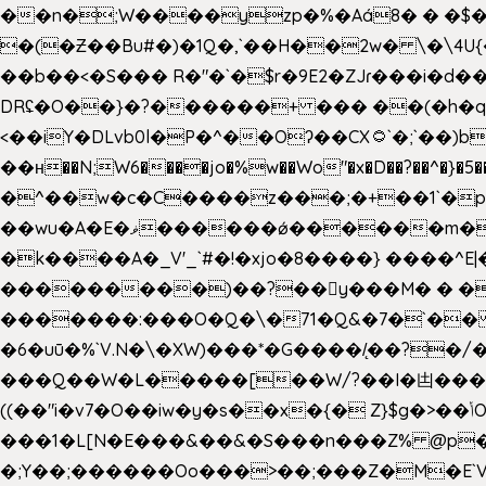
��n�;W����yzp�%�Aá8� � �$��
�(�Ƶ��Bu#�)�1Q�,`��H��2w� \�\4U{
��b��<�S��� R�"�`�$r�9E2�ZJɾ���i�
DRʢ�O��}�?������+ ��� ��(�h�q
<��iY�DLvb0l�P�^��Oʔ��CX۝`�;`��)b���'�p�&v5(� �_ ��g�ӯ_ C���s�����K���n
��н��N;W6����jo�%w��Wo"�x�D��?��^�}�5�
�^��w�c�C����z���;�+��1`�p�
��wu�A�E�ޥ������ǿ������m��d�C��9��e�D��1�2�/��H�T �)�+�J{��8�{�z=�09�{���Q
�k����A�_V'_`#�!�xjo�8����} ����^E|��� ��J���x�Y�ݜ�}I�i�;CL}%�.�a
���������)��?��򥞾y���M� � ��
�������:���O�Q�\�71�Q&�7�`��
�6�uū�%`V.N�\�XW)���*�G����/̨��?
���Q��W�L�����[��W/?��I�凷�����
((��"i�v7�O��iw�y�s��x�{� Z}$g�>��ݳO��]��[�3d��_oަi�j��|�����3�+.�?'��g����.y��s��u��m��!
���1�L[N�E���&��&�S���n���Z% @p
�;Y��;������Oo���>��;���Z�M�E