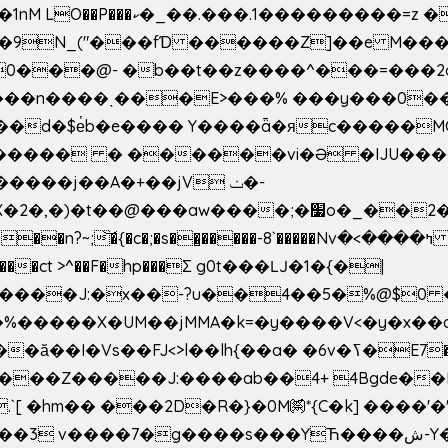
�Z��#�n�*��"�)��䑺
.ʳ��9N_("���fƊ ������Z]��e M�
o/��0���@- �b��t��z����^���=���
������ � ������vi�Ə �IJU���
����j��A�+��jV ݖ�-
{�c�;�s��̺�����-8`�����Nvߤ����>� ��\�܃�˓n >��
>����ct >^��F�hp���Σ g0t���Ǉ�1�{�|
�����X�UM��jMMA�k=�y����V<�y�x��c
�ӑ��I�Vs��FJ<>l��lh{��a
� �6v�ߖ�E7��"I�ȶmZ)i�3� ���:���,
����Z�����J:����ab��4+ 4Bgde��EX
����%�E6�[m.`[ �hm�� ���2D�R�}�0M㉀*{C�k] ��
��'�
��YЋ����ش-Y�'n��l�`)�F↣��l8t�G���͑��4�FN�]?f