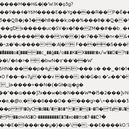
�����M��H&�|�'W.lK�ϙ3g?
�3��QB�j�3��h8���k;a��%���8�:�Q��
f��ZM��#��b؍�� g� _��G��j%���N2rZ�{k��]x{6��?
��*�
6HN�.����p�4y
�3l>��� s� ��_�t�
���.:�I�G�o �*ޏ��*��W;�Ww��CK�۽�� �_��G?
�!�_|ɚ����+��N�{�Gɫ�qj�g͖�
�N���W܍�l5�2���]vN���$�B�SX�ӽ��'��
e,�@o;���б���O� ����g>�\=��k��3���s
���p FI�ѸC�d��/��6�^��{�~�Π�*Eȼ�
Ư�
��aWAS�O-���������E�3�xo��tta�7-��Ը?�
>�E�l���r��y�}�u�\�;-��E����kO.'