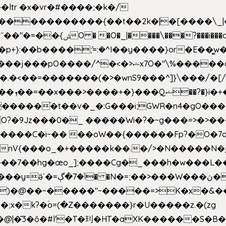
e�����������{��t��2k�|�[����\_
�[��E`D�/�k�:���]}RΎƫ��'�cv_ݜ}��=�
�p+}:��b����ܽ;=:�^I��y����}or�E��͇
<��=�������(�>�wnS9���^]}\���/�[/I
ɽu��?
 O?�9Jz���0�_ �����Wi�?�~g���=>�>�
����C�i~�� ��oW��{������Fp?�O�7o
�œo_];����Cg�_���h�w���L��x�c�p���[���T
�e�Y��F���,C��{Ƞ��䣉
)�@��~�����"~�����=>K�x�&���
;x�k?�ؑօ=(�Z�������}r�U�����z.�(zg
�@|�͂3�ȏ�#l'�T�㺫�HT�aXK������S�B