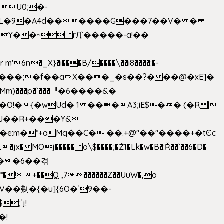
U0;�-
'� �L�9�A4d������G���7��V� �
AY��~ rԮ`�����-a!��
�_X}�i���B/����\��i8����:�-
h�Mm)���p�`���ᅢ�6����&�
�{�wUd� 1 ���A3;iE$�� (�R |
ENJ��R+���Y&
�jx�MOj����� o\$����;�Ź1�Lk�w�B�:Ř��`��6�D�
��6��겪
�!+��Q ,7������Z��UuW�,o
�\$V��刜�{�u]{6O�`9��-
�!