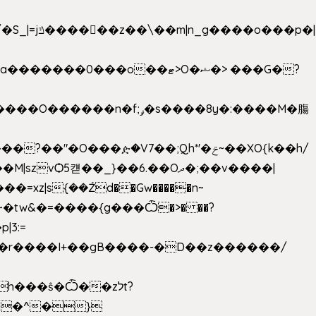
���ዽ�V7��;Qh*'�ݗ~��XO{k��h/
�tw&�=����{g���Ѽ�>� ��?
�9�r����I+��gB����-�D��z������/