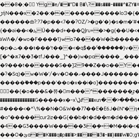
��8�;�򜸥 Yg�e/��"D�
B�
\?��s���~����^�ZY�
����������loϿ�{�nl^<�گ;��#�c��s.^^~�qF��w[k�ߜ��Yu�/�S_|=jݿ������z��\�
ڑήN���x�2��:�
������ȸ?:?7�p��<7��?OZ/>�g�'�}�s�m�
{��ǝï��<�ܓǗ���d+���Q|ru+�>�g{��U�<�������x���U��?�n�7[_���X'�Oa�������0���o��ޓ>O�ޝ�> ���G�?
גּWΛ�/�wo�F����1}wo7����W�۫ȸ�����}g�śX+����w�O�������?
�p�ٿ�.��ŧ���'t���<�q$��۫'������}v����ݚ�F��{����:l��ɞ�N����~�>|��|�u�����O������n�f;ݛ�s����8y�:����M�膓
[�^�ѫ7�͕�3�tfJ���_]^��}w�pa����_.��
�9���t������S��]2ܰ9��Z��o��Y�����J
�?�Sq)�w�W�'/�v�O��މ����J��������Gϻ�`�1��s�\����'�I���ݭE��~%��;]���M|szvѺ5컏��_}��6.��Oދ�;��v����|
�����ۖ���p���'��o�x��i�o]���������Gg�?�����ޗ_�~}��S����z��Jݧ�����=xz
𳏮 ��{�o���&�쮸�󧽑m���^�������̺z
��������������G�����x�~x\߽]ߝ ��xտ�:�>���ӧ�ܷ�Ӈ�������ο8���I�2�H��7]�s�Ç�,ys���p|3:=
#����<�^\%��N�O&W��77��E�E6J�έN*
�o"�����cur2iz��G{��b�t�d��m�d����]�h
�4��G3����W�����3i�ܼ�=�M��i�<��&_>e�͋'�����Eb"7� v�
���O�ێa��K���q�p��l�>:�����3�~��}���W�O;g'�g�����{�~����y�YJb��U�������d�ܻ���0��n;���\|9�^�}