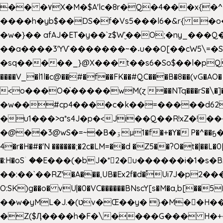
�� �۷X�M�$A'lc�8r�Q�4���x{�
����h�yb$��DS�f�Vs5���l6�&r{ 
�w�}�� afAJ�ET�y��`z$W'̮��O;�ny_�
��a����3'YѴ�������~�˖u��O[��cW5\=�SI�
�sq�����_}@X���t��s6�So$��l�pQ���T
����V_�l1l�c@��#�f��FK��#QC���B�8��(vG�AO� E�n�J!@e40�� �O.��̍-˕���P�'�a
<o���O�֙�����wM(ɀ ��NTq���rS�\�]�x+?�
�w��#cp4����c�k��=�����d62�7
�u1���>a*s4J�p�<Ji��Q��R!xZ�!��
�@��3@wS�=~�B�ۊµ1�f�+�Y� P�^��ҕ�Tە�iV�~�zhN��b�Xs �>�\�[���6ʋ�i #�e:m�*+aMq��C� ��.+@"��"����+�tϾc
4�r�H�#�'N ������;�2c�LM=��d �Z5��?O�t�|��L�
�:H�oSۤ ��E���(�bJ�*2�u������i�1�
��:��`��RZ'�A���,UB�Ex2f�d�֠Ui7J�p2�
O:SK)g��o� vU|�0�VC������BNscY[s�M�a,b[
��w�yML�J.�(טv�Œ��y� }�M��H���x����O+}�4|VtPݙ��CC�Q���/�\F�ڴ= $;`j!
�Z($Ӆ����h�F�\����G��� H�+�