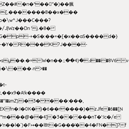
��[,�������8��x���
2o�\w^J���C���?
-�Y�R���KI?J���-
,��x9�A!k����
fn�:I�0K�}�6��r����)�zJfe�6��[Ɲ
"*m���@��4]�3�� ���nT�':Ic�/e