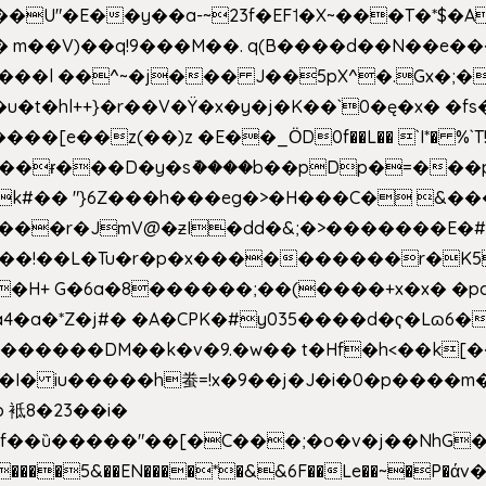
�E��y��a-~23f�EF˦�X~���T�*$�Aʑ��K�
sm� m��V)��q!9���M��. q(B����d��N��e�
l++}�r��V�Ÿ�x�y�j�K��`0�ę�x� �fs�LMMP5]hc
��ɍ���D�y�sު����b��pDp�=���
�k#�� "}6Z���h���eg�>�H���C� 
&��!��L�Tu�r�p�x����������r�K5
��H+ G�6a�8������;��(����+x�x� �p
�a�*Z�j#� �A�CPK�#y035����d�ҁ�Lɷ6�
[�,�������DM��k�v�9.�w�� t�Hf�h<��
 iu�����h䖭=!x�9��j�J�i�0�p�� ��m�{�M
 袛8�23��i�
f��ȕ�����"��[�C���;�o�v�j��NhG�m