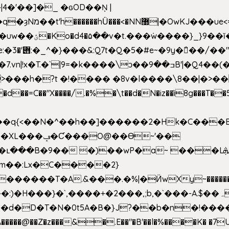
4�'��]�_ �ԍOD��Ņ |
h�{�T
k����\ͻ��ߏ��9B'|�Q4��(��X�N1�/=
�"X����/.�%�\t��d�N�iz��ì8g���T��5)B
h�b��q{<��N�^��h��]������2�Hk�C��
��Ɵ~'��
m��:Lx�C����2}
�������T�A.&���.�%|�Ӥw
Xy~�����
d�D�T�N�0t5A�B�}J?��b�n�!����}�g�
�����@��Z�z���&�.E��"�B'��l�%����K� �7UE�