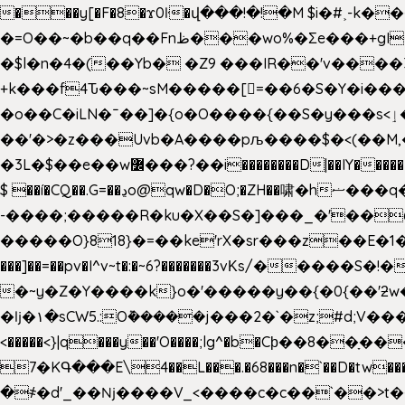
���y[�F�8�ϫ0ŀ�վ���!�!�M $i�#˲-k�
�=O��~�b��q��Fnظ���wo%�Ʃe���+gI��9��4�Y6M����E��Yg����R�� P�Ȇ����w��+'�w��Q��p
�$l�n�4�(��Yb� �Z9 ���IR��'v���
+k���f4Ԏ���~sM�����[=��6�S�Y�i�����gƊx�����uc�SV�x�
�o��C�iLN�ˉ��]�{o�O����{��S�y���s<ٳ���������:��;W��}�r7��?�n<�&�_�_Ķx�
��'�>�z���Uvb�A����pљ����$�<(��M,�~ݏ�'�u����>�:A|�  F����S����+v����n�����J�
$ ��í�CQ��.G=��ڍo@qw�D�O;�ZH��啸�hޟ���q��ĭ/�6�>� .�bwN�ϫˋ��'��W'
-����;�����R�ku�X��S�]���_�'��
�����O}818}�=��ke'rX�sr���z��E�1�O F��~�v7y�'��v 
���]��=��pv�I^v~t�:�~6?�������3vΚs/�����S
�~y�Z�Y����k}o�'�����y��{�0{��'ƻw��"��ɷ���]7x��w�b
�ǉ�۱�sCW5.:O݉�����j���2�`�z;#d;V����
<�����<}|q���y��'O����;lg^�b�Cϸ��8��ָ�
7�KԳ���E\4��L���.�68���n�`��D�tw���P
�
҂�d'_��ǋ����V_<����c�c��`��>t��