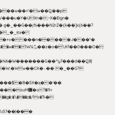
V���u�Y�UXn�;~X�Ɖgn�
�3L�$��e��w߼���?��i��������D|��IY�������͛����o�]�����c_��ģ��/o��.�K�X����t�x/w'��D�?t�.��w�'�1W¼ݕޮ��z�o�\Kf��0���O�
1�NA�W�������G��^y7���d��Q8|
սM߼�o?�R+
��g�::�\���z�/v�Ћ�
7u57��|���