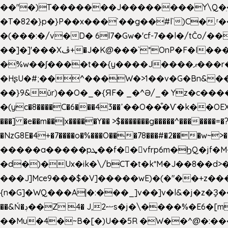
��"�)T�������J��������Y\Q�ִ�1nM LO��P���ކ�_��.���.1���������=z 
�T�82�}p�}P��x���`��g��#l`)C�
�(���:�/v�D� 6l7�Gw�'cf-7��l�/tĈ
��]�]'���Xڦ+�J�K@���`*OnP�F�I�����n����ˎ���E>���% ���y���0��/J|Wz��Dn 'j.�8�
�%w��ʃ����t��{y����J����ޕ���r��d�$e҅b�e���� Y����ǟ�яc�����MG�p-+�S�:��=�[�x��aS����d�}
�HʂU�#;��^���W�>1��v�G�Bn&
��}9&ǔr)��O�_�{ЯF� _�^Ə/_� Yz�c����
�(yc�8����C�6���43��ߴ��O��͒�Ѵ�k��OEX�2�,�)�t��@���aw����;�׷o�_��2�sy��.�=W�n��߃�{4��ߑ��i�8V6v4W�9��s���g�
���] �e��m��|x�����Y�� >$�������g�����^�������=�?��n?~;͝�
�NzG8E�4+�7����o�%���O���78���#�2���w~
�����a�����pܜ��f��vfrp6m�ϦQ�jf�M����J:�x��-?u��4��5�%@$0 �t-
�d�)�Ux�ik�\/bCΤ�t�k*M�J��8��d>�%
���J]Mce9���$�V]�����wE)�(�"��+z���
{n�G]�WQ���A|�:���_]v��]v�l&�j�z�Ҙ
��&Ń�ڊ��Z 4� J,ޟ2s�j�\
��Mu�4�~B�[�)U��5R �W��^@�:����3 v����7�g����s�