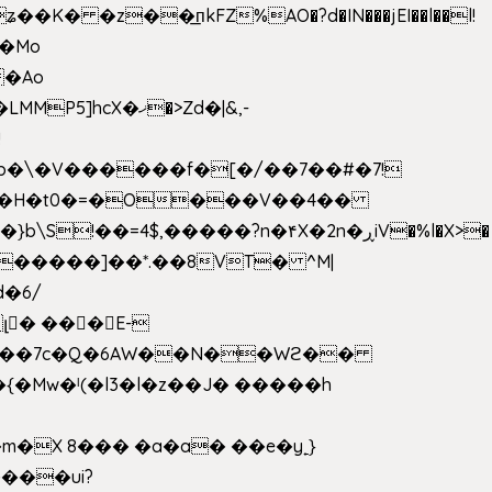
 �z��͟пkFZ%AO�?d�IN���jEI��l��l!
��Mo
X�ޚ�>Zd�|&,-
p�\�V������f�[�/��7��#�7!
&���H�t0�=�O���V��4��
�����]��*.��8VT� ^M|
d�6/
լ� ���E-
k[���7c�Q�6AW��N��Wϩ��
w�ˡ(�l3�l�z��J� �����h
�X 8��� �a�a� ��e�y˿}