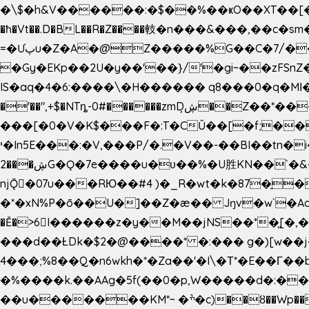
�\$�h&V������:�$��%��ҝO��XT��[��U"
�ħ�Vt��.D�BL��R�Z����䡋�n���&���,��c�
=�Ưپu�Z�A�@Z�����%G��C�7/����l ��^~�j��� J��5pX^�.Gx�;��Ao
�Gy�EKp��2U�y��'��}/'�gi~��zFSnZ�u�t�h
IS�aq�4�6:����\�H������ q8���0�q�Mߊ����[e��z(��)z �E��_ӦD0f��L�� `I*� %`T!
�'��",+$�NTȵ-0#������zmDڜ̦�
�Z��*��
���[�0�V�K$���F�:T�CŬ��[�f;�
י�In5E���:�V,���P/�.�V��-��BI��tn�i���r�JmV@�ƶI�dd�&;�>�������E�#�}b\S!��=4$,�����?n�۴X�2n�ڕiV�%l�X>�
2���ڜG�Ǫ�7e����u�υ��%�U胜KN��
`�
njǬ�07u���RЮ��#4 )�_R�wt�k�87�̠
�*�xN%P�ō��U�]��Z�æ�� Jŋv�w`�Aa4
�Ě�>6򁊔I������z�y��M��jNS��*�͈
���d��ȽDk�$2�@����* �:��� g�)[w��j�I�
4���;%8��Q�n6wkh�*�Za��'�I\�Τ*�E��Γ��b
�%����k.��AAg�5f(��0�p,W�����d�:��
��u�������KM*~ �ׯ�c)��ȣ��Wp������5&��EN����*�&&6F��Le��~�P�άv����ui?