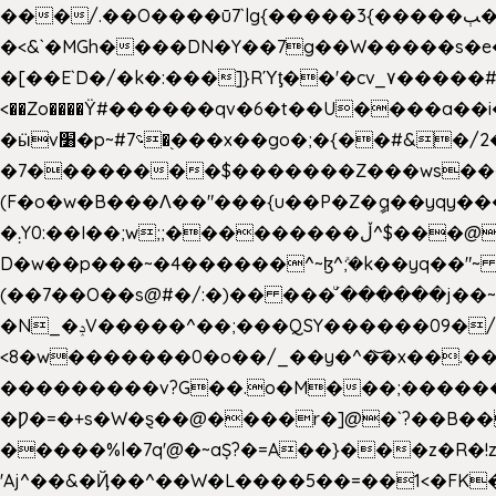
���/.��O����ū7`lg{�����3{�����ﭓ��ltr �x�vr�#����;�k�/
�<&`�MGh����DN�Y��7g��W�����s�
��˝#�����۷O � �O�_|����\���?���i���d�>�>�(��������|�:
<��Zo����Ϋ#������qv�6�t��U����a��i
�ӹv׸�p~#؝7�֭���x��go�;�{��#&�/2���j���pO����/^�<�>ޝx7O�"\%�����cKy{���N������/
�7��������$�������Z���ws���.�
(F�o�w�B���Ʌ��"���{u��P�Z�ީq��yqy����ܙ��=��x���>����+�}���Qޝ��?�}i�+��N,��us�7 ߟ����F��/Ļ�
�܄Y0:��I��;w;;���������ڵ^$�͏��@�����֡�t��v�_�:G���i;GWR�n4�gO������?
D�w��p���~�4������^~ɮ^ܺ;�k��yq��"~
(��7��O��s@#�/:�)�� ���ͧ՛������j��~
�N_�ݚV�����^��;���QSY������09�/nV{���o_�+�����k��.�/>�N�����N�jO���^�]
<8�w�������0�o��/_��y�^�͝�x��.����7��hg
���������v?G��.o�M���;��������y=ӛ`�=ݳ�7�ڳ� �N�=;��>���W���ڽ�E�S�K�{s}�
�Ƿ�=�+s�W�ȿ��@����r�]@�`?��B��
�����%l�7q'@�~aȘ?�=A��}���z�R�!z�
'Aj^��&�Ҋ��^��W�L��
��5��=��1<�FK