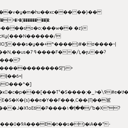
|��v�y�m�hu��xc��� ��}��
w�����so�o;���w�� �z}
OƷ���s�y��+^����)#�:σ����~|
�������������S|*}>
I|��6=|
³�S����;�_>�\9#e�꣗������ɓ<��N�o�C���G�
�J�X1oE6�P����۱�!|��/'b�X*?
����ū�9A���E�t��s�)�iA��"-