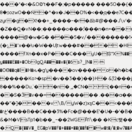
���*�<�&O©'t��F�;�p����� ���5O��{�|
ݿ�8ozwO��Ń�^�x�J��D%�<��͉q��e7C��q�ȝNמ��t'h������hǛ���<�NN޸|�OwKJ���ue<=xO�@WwA��J́J�9�A�݈�I�}w~�n�{1�
zyr�g�X!��+_����~�r�ߡb#@���J\v'��uw��ؽ�Ko�d4�۵��v�t.���݁w����}_}9��ĭ��
�Z��Q�vN��;�����o���;͋���n�n=��:e:�݋'�3:�_^�}���&:Q7t�Q�5�#e~�9y�݅󈽻��/��"��Ww�+QBJp��a��}�U���
����@�w�G� ���5�v/��������1�7.vn|!x�T.�`|9=�
{�ݻ�˝x��!u�W��U|tw���#��� �HI>���h�?t �!���� �8v�l����\8��|�>��j��q8'��)�y�.����������5�!
����fXn��x�P���C��� yU�猔*X%���d��=C�
y����E��+�OblgQA����v�{�6s?_|N� -
�OƟ��q�l�H�ԋ�g'y����ov����o�
�����Ko>�sp:�v��3��)��}H� &݉}2���j�XL���ݡ�Ƈ���O@
8��%��Du,`��n�؃�CN�(��n��ւ���B�9�� �)��wP�a~ ���Lܞ����aט�B�x�p�����+
��S�Ӟ�v��=�������� .���a��
��"�]����v \B/yW�z)xȿС��<��
�rځ'����B��C���3%�Fc�@���E'�U�-�'�B��:)�H���}�`,����+�2���,;b,�`���-A.$��ہ(����[�ey�S���|�?
&�M�V|sTp1�b��_~��2WGEȐ1\�� �Kc쩇���
�;Q�{��V�_EG�pV��F�+���×��(��f� �w�t�/�;�w7��A