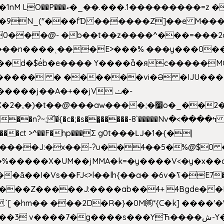
�Z��#�n�*��"�)��䑺
.ʳ��9N_("���fƊ ������Z]��e M�
o/��0���@- �b��t��z����^���=���
������ � ������vi�Ə �IJU���
����j��A�+��jV ݖ�-
{�c�;�s��̺�����-8`�����Nvߤ����>� ��\�܃�˓n >��
>����ct >^��F�hp���Σ g0t���Ǉ�1�{�|
�����X�UM��jMMA�k=�y����V<�y�x��c
�ӑ��I�Vs��FJ<>l��lh{��a
� �6v�ߖ�E7��"I�ȶmZ)i�3� ���:���,
����Z�����J:����ab��4+ 4Bgde��EX
����%�E6�[m.`[ �hm�� ���2D�R�}�0M㉀*{C�k] ��
��'�
��YЋ����ش-Y�'n��l�`)�F↣��l8t�G���͑��4�FN�]?f