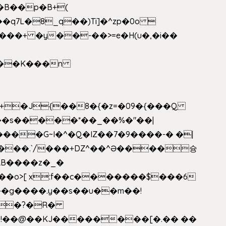
�B��p�B+(
�q7L�8_q��)Ti]�^zp�0o 
���+ �y��-��>=e�H(u�,�i��
���G~I�^�Q�IZ��7�9����-� �|
���.`/���+DZ^��^Ə����슝
RB����z�_�
��o>[ x:f��c�������$���6
5L�?�R�
�!��@��KJ��������[�.�� ��