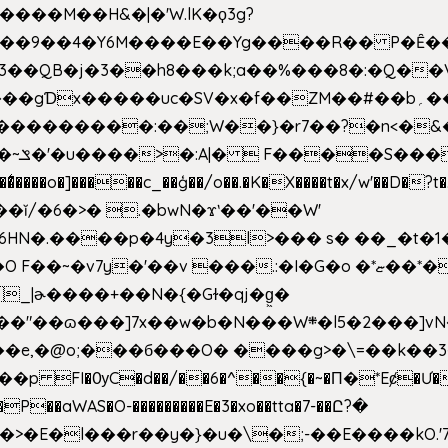
�����M��H&�|�'W.lK�ϙ3g?
�3��QB�j�3��h8���k;a��%���8�:�Q��
f��ZM��#��b؍�� g� _��G��j%���N2rZ�{k��]x{6��?
��*�
6HN�.����p�4y
�3l>��� s� ��_�t�
���.:�I�G�o �*ޏ��*��W;�Ww��CK�۽�� �_��G?
�!�_|ɚ����+��N�{�Gɫ�qj�g͖�
�N���W܍�l5�2���]vN���$�B�SX�ӽ��'��
e,�@o;���б���O� ����g>�\=��k��3���s
���p FI�ѸC�d��/��6�^��{�~�Π�*Eȼ�
Ư�
��aWAS�O-���������E�3�xo��tta�7-��Ը?�
>�E�l���r��y�}�u�\�;-��E����kO.'