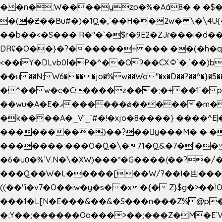
��n�;W����yzp�%�Aá8� � �$��
�(�Ƶ��Bu#�)�1Q�,`��H��2w� \�\4U{
��b��<�S��� R�"�`�$r�9E2�ZJɾ���i�
DRʢ�O��}�?������+ ��� ��(�h�q
<��iY�DLvb0l�P�^��Oʔ��CX۝`�;`��)b���'�p�&v5(� �_ ��g�ӯ_ C���s�����K���n
��н��N;W6����jo�%w��Wo"�x�D��?��^�}�5�
�^��w�c�C����z���;�+��1`�p�
��wu�A�E�ޥ������ǿ������m��d�C��9��e�D��1�2�/��H�T �)�+�J{��8�{�z=�09�{���Q
�k����A�_V'_`#�!�xjo�8����} ����^E|��� ��J���x�Y�ݜ�}I�i�;CL}%�.�a
���������)��?��򥞾y���M� � ��
�������:���O�Q�\�71�Q&�7�`��
�6�uū�%`V.N�\�XW)���*�G����/̨��?
���Q��W�L�����[��W/?��I�凷�����
((��"i�v7�O��iw�y�s��x�{� Z}$g�>��ݳO��]��[�3d��_oަi�j��|�����3�+.�?'��g����.y��s��u��m��!
���1�L[N�E���&��&�S���n���Z% @p
�;Y��;������Oo���>��;���Z�M�E