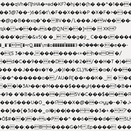
��qVh�ԤhHA�=ɵd�KF?�hj�t�(h� ��^�1��
��3@7��~)6�Ś�t\�F��X��k�P �X�F�>�i��
d���@g�B��xq�*��8V��/L���J�W����
ҵk� w���us�@QN��]=�  XK?
�
_�ˇ�[�=rQ.���\m�o�����Ǐ����ꗿ�0���r�:�e��-
(S 3�>��,�������<+�h�x0`�/
�/����s�����*��_��%�"��|
�^������o�;/AU�R[��×��K�._ �`��
 ��l�3A>��r�M����$���yҢ����1�B�
�/��9� �'�B�&����j�5V�C���$���
�5���U�O_��I?��X�@��<>yy�~�?�J
�Ŏ$#��}�vu�P��^ ��6���d��
`V����;��8����G�M .Ep���� ��