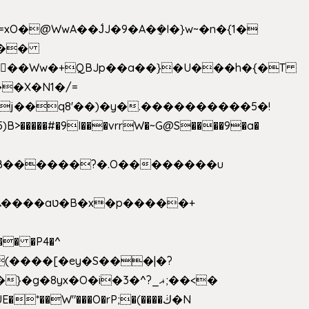
>�����#�9I���vrrW�~G@S����9�a�
�B������?�.O��������u
�� �P4�^
8yx�O�i�3�^?_ޣ;��<�
*��W"���O�rP;�(����ڬ�N