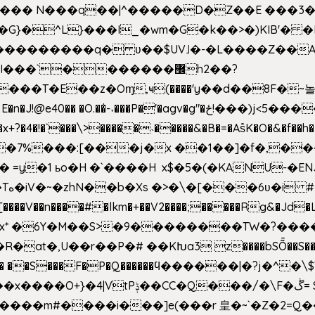
^��� N���q��|^�����D�Z��E ���3�
�o�G}�^L}���I_�wm�G�k��>�)KIB
��Q���������q� ʋ��$UV˩�-�L����Z��
��`�������޼h2��?
�E��z�Oɱ,ҹ(����'y��d��8F�~놀r m'6n
gv�g"�ځ!���)j<5������;�f��aX���_�s��?���@�xE]�
4�!�`���\>�����˴�����&�B�=�As͒K�O�&�f��
%���:[���j�x ��1��]�f�,���O!
� =y�1 ьo�H �`����H x$�5�(�KANU-�
0[����V��n����#�lkm�+��V2����;�����Rg&�Jd�L
s�Bx* �6Y�M��S>�9��������TW�?���
��R�at�,U��r��P�# ��KԽa3 z����bSȬ��S��*
��5� ��S���F�P�Q������ϥ������|�?j�^
���m#����i���]e(���r 皇�~`�Z�2=Q�