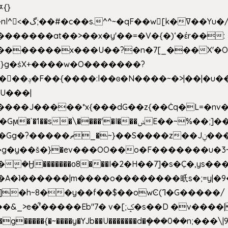
ﾹ{}
�m|n_g����o���p�|
'#�������at��>��x�y'��=�V�{�)ʻ�έr��:
�U���|
�����*x{���dG��z{��Ċq�L=�nv���?��"�O
|sܼ{��Źd��Gw�����n~
�g�y��š�}�ev���OO��o�F�������u�3~
�η�A�ʇ������|m����o��������㫝s�;=y|
~8��y��f��$��owϾ(ߣ�G�����/
[;ݤ�s��D �v����|h���ŝ�Ѽ��zלt?