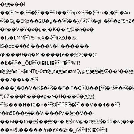
����l
��^~�j��� J��5pX^�.Gx�;��Ao
�Gy�EKp��2U�y��'��}/'�gi~��zFSnZ�
�r��V�Ÿ�x�y�j�K��`0�ę�x�
�fs�LMMP5]hcX�ޚ�>Zd�|&,-
IS�aq�4�6:����\�H������
q8���0�q�Mߊ����[e��z(��)z
�E��_ӦD0f��L�� `I*� %`T!
�'��",+$�NTȵ-0#������zmDڜ̦�
�Z��*��
��7��#�7!
���[�0�V�K$���F�:T�CŬ��[�f;��
"}6Z���h���eg�>�H���C�
&���H�t0�=�O���V��4��
י�In5E���:�V,���P/�.�V��-
��BI��tn�i���r�JmV@�ƶI�dd�&;�>
��=4$,�����?n�۴X�2n�ڕiV�%l�X>�