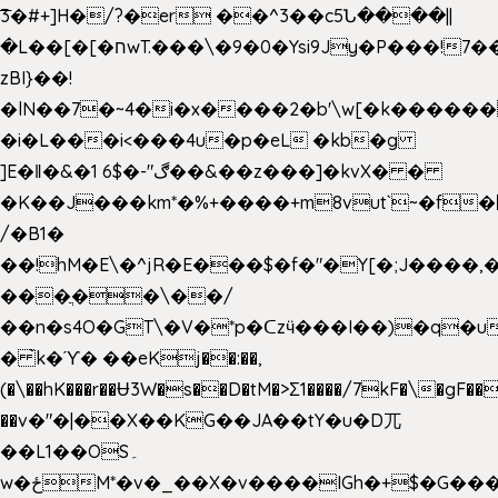
͞3�#+]H�/?�er ��^3��c5Ն����||
�L��[�[�חwT.���\�9�0�Ysi9Jy�P���!7���,�>�P�z�k��-
zBI}��!
�lN��7�~4�i�x����2�b'\w[�k����
�i�L���i<���4u�p�eL �kb�g
]E�ǁ�&�1 6$�-"ڰ��&��z���]�kvX� �
�K��J���km*�%+����+m8vut`~�f�޶CF
/�B1�
��!hM�E\�^jR�E���$�f�"�Y[�;J����,
���ֲ��\��/
��n�s4O�GT\�V�*p�ᑕzӵ���I��)�q�u
� ̀k�ϓ� ��eKj��:��,
(�\��hK���r��Ʉ3W�s��D�tM�>Ʃ1����/7kF�\�gF
��v�"�|��X��KG��JA��tY�u�D兀
��L1��OS۔
w�ځM*�v�_��X�v����IGh�+$�G���]e�`�I�n��YzeU('Lr�2���l�Tnx��hm�B��,�,�E��_��ֲ