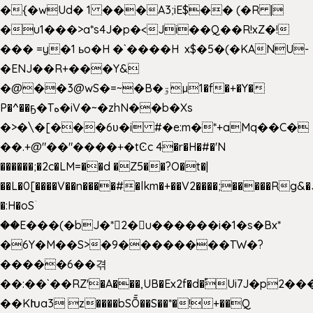
�{�wUd� 1 ���A3;iE$�� (�R |
�u1���>a*s4J�p�<Ji��Q��R!xZ�!
��� =y�1 ьo�H �`����H x$�5�(�KANU-
�ENJ��R+���Y&
�@��3@wS�=~�B�ۊµ1�f�+�Y�
P�^��ҕ�Tە�iV�~�zhN��b�Xs
�>�\�[���6ʋ�i #�e:m�*+aMq��C�
��.+@"��"����+�tϾc 4�r�H�#�'N
������;�2c�LM=��d �Z5��?O�t�|
��L�0[����V��n����#�lkm�+��V2����;�����Rg&�
�:H�oSۤ
��E���(�bJ�*2�u������i�1�s�Bx*
�6Y�M��S>�9��������TW�?
�����6��겪
��:��`��RZ'�A���,UB�Ex2f�d�֠Ui7J�p2
��KԽa3 z����bSȬ��S��*�!+��Q