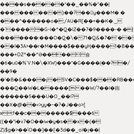
����s�����*��_��%�"��|
���������)��?��򥞾y���M� �
���^������o�;/AU�R[��×��K�._
�`�����G~I�^�Q�IZ��7�9����-� �|
�������:���O�Q�\�71�Q&�7�`�
��l�3A>��r�M����$���yҢ����1�B��
���+DZ^��^Ə����슝
�6�uū�%`V.N�\�XW)���*�G����/̨��?�/
��9�
�'�B�&����j�5V�C���$���RB��
���Q��W�L�����[��W/?��I�凷
������5���U�O_��I?
��X�@��<>yy�~�?�J��o>[
x:f��c�������$���6
((��"i�v7�O��iw�y�s��x�{�
Z}$g�>��ݳO��]��[�3d��_oަi�j��|