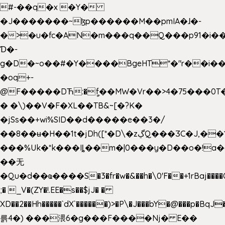
#-��q�x �Y�
�J�������~ɮp������M��pmIA�ɺ�-
�>�u�fc�AN�m���q��Q���p91�i�
Ɗ�-
g�D�~o��#�Y����BgeHT*�"r��i��[
�oq+-
@F�����DЋ:�ީf��MW�Vr��>4�75���0T�
� �\)��V�F�XL��TB&~[�?K�
�jSs��+wi%SID�� d�����e��3�/
��8��ʉ�H��1t�jDh([*�D\�zڲQ���ӠC�J,��1���eJ��U��j�\���&�6­
���%Uk�*k���Iȴ��m�|0���y�D��o�!a�
��无
�Qu�d��ҩ�󠬸���S�3�fr�w�&��h�\0'F��+1rBaj����O$ݓ�0�ڳ�����+���6_�CPB�ˁ>׋�DAR�1qU$���g�%T4�����'ca���9 {
;� _V�(ZY�!.EE�s��$jJ� �
XD��2��Hh�����`dX`������)>�P\�J���bY�@���p�BqJ
륽4�) ���渨6�g���F����Nj� E��