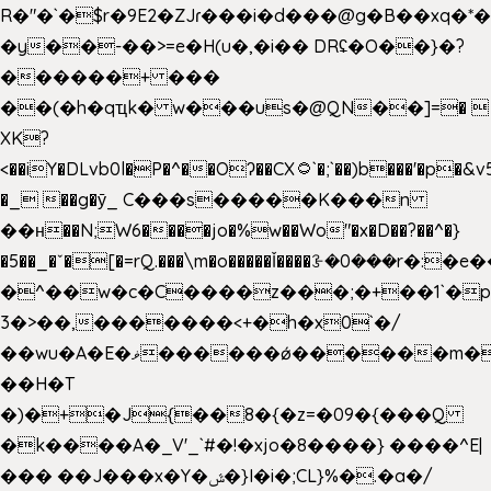
R�"�`�$r�9E2�ZJɾ���i�d���@g�B��x
�y��-��>=e�H(u�,�i�� DRʢ�O��}�?
������+ ���
��(�h�qҵk� w���us�@QN��]=� 
XK?
<��iY�DLvb0l�P�^��Oʔ��CX۝`�;`��)b���'�p�&v5(�
�_ ��g�ӯ_ C���s�����K���n
��н��N;W6����jo�%w��Wo"�x�D��?��^�}
�5��
_�ˇ�[�=rQ.���\m�o�����Ǐ����ꗿ�0���r�:�e�
�^��w�c�C����z���;�+��1`�p
3�>��,�������<+�h�x0`�/
��wu�A�E�ޥ������ǿ������m��d�C��9��e�D��1�2�/
��H�T
�)�+�J{��8�{�z=�09�{���Q
�k����A�_V'_`#�!�xjo�8����} ����^E|
��� ��J���x�Y�ݜ�}I�i�;CL}%�.�a�/