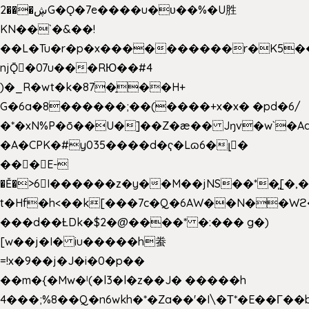
2���ڜG�Ǫ�7e����u�υ��%�U胜
KN��
`�&��!
��L�Tu�r�p�x����������r�K5��
njǬ�07u���RЮ��#4
)�_R�wt�k�87�̠��H+
G�6a�8������;��(����+x�x� �pd�6/
�*�xN%P�ō��U�]��Z�æ�� Jŋv�w`�Aa
�A�CPK�#y035����d�ҁ�Lɷ6�լ�
���E-
�Ě�>6򁊔I������z�y��M��jNS��*�͈[
t�Hf�h<��k[���7c�Q�6AW��N��
���d��ȽDk�$2�@����* �:��� g�)
[w��j�I� iu�����h䖭
=!x�9��j�J�i�0�p��
��m�{�Mw�ˡ(�l3�l�z��J� �����h
4���;%8��Q�n6wkh�*�Za��'�I\�Τ*�E��Γ��