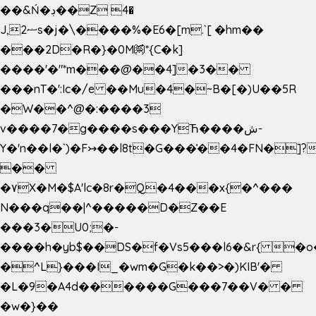
��&Ń�ڊ��Z 4�
J,ޟ2s�j�\����%�E6�[m.`[ �hm��
���2D�R�}�0M㉀*{C�k]
��
��'�"*m���@��4]�3��
���nT�':Ic�/e ��Mu�4�~B�[�)U��5R
�W��^@�:����3
v����7�g����s���YЋ����ش-
Y�'n��l�`)�F↣��l8t�G���͑��4�FN�]?
��
�۷X�M�$A'lc�8r�Q�4���x{�^���
N���q��|^�����D�Z��E
���3�U0;�-
����h�yb$��DS�f�Vs5���l6�&r{ �o
�^L}���I_�wm�G�k��>�)KIB'�
�L�9�A4d������G���7��V� �
�w�}��