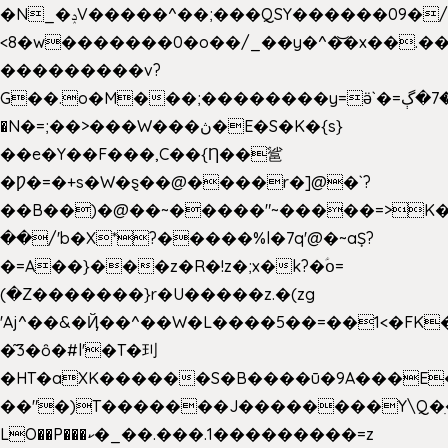
�N_�ݚV�����^��;���QSY������09�/nV{���o_�+�����k��.�/>�N�����N�jO���^�]
<8�w�������0�o��/_��y�^�͝�x��.����7��hg
���������v?
G��.o�M���;��������y=ӛ`�=ݳ�7�ڳ�
�N�=;��>���W���ڽ�E�S�K�{s}
��e�Y��F���,C��{Ƞ��䣉
�Ƿ�=�+s�W�ȿ��@����r�]@�`?
��B��)�@��~�����"~�����=>K�x
��/'b�X*?�����%l�7q'@�~aȘ?
�=A��}���z�R�!z�;x�k?�ؑօ=
(�Z�������}r�U�����z.�(zg
'Aj^��&�Ҋ��^��W�L��
��5��=��1<�FK
�͂3�ȏ�#l'�T�㺫
�HT�aXK������S�B����ū�9A���E�
��"�)T�������J��������Y\Q�ִ
LO��P���ކ�_��.���.1���������=z