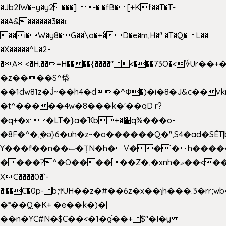
�Jb2IW�~y�y2���]-� �fB�[+Kf��T�T-
��A&������3��ɪ
��i�W�y8�G��\o�+�̊D�e�m,H�" �T�Q�L��
�X�����^L�2
�A<�H.��=H����{����" <���73O�<؇Ur�
�z����S^帒
��1dw81z�J̔~��h4�d�
^Φ�)�i�8�J&c��v
�t^�����4w�8���k�'��qD r?
�q+�x�LT�}a�Ҡb+�׋q%���o-
�8F�^�ܾ,�ә}6�uh�z~�o������Q�",S4�ad�SÉT|b
Y���f̄��n��ސ�ȚN�h�V� �`�h�����|
����?^�O������Z�,�xnh�ވ��<���u4Ɠ��+�
XC����0�`-
�:��C�0p- b;ϮUH��z�#��6z�x��ʅh���.3�rr
�*��Q�K+ �e��k�)�|
��n�YC#N�$C��<�1�g֡��+ $"�I�y