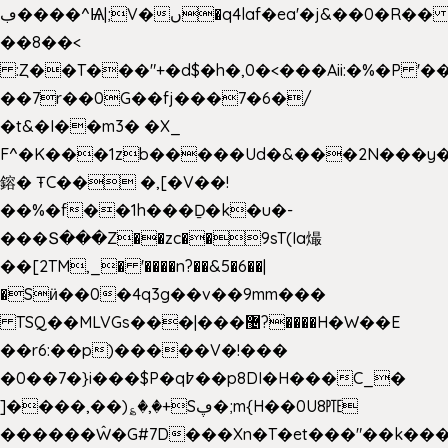
ڢ����^Ѩ|;V�ں�q4laf�ea'�j&��0�R�� J0O
��8��<
:Ȥ��T���"+�d$�h�,0�<�
��Aii:�%�P 
��7r��0G��fj���7�6�/
�t&�I��m3� �X_
F^�K���1zb�����Ud�&���2N���y�
鎔� ŦC�� �,[�V��!
��%�f��1h���Ḏ�k�u�-
���Տ���Z��zc��9sT(Ia熶
��[2TM,_� '����n?��&5�6��|
�Sӥ��0�4q3g��v��9mm���
TSQ��MLVGs���|���޴?����H�W��E
��r6:��p)�����V�!���
�0��7�}i���$P�q߈��p8DI�H���C_�
]����,��)؏�,�+Sڥ�;m{H��0U8㉐
������Ŵ�G#7D���Xn�T�et���"��k����5K