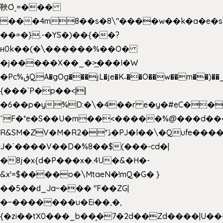
䩡Ơ˼=���
���4m8��s�8\"����w��k�a�e�s\n
��=�}.-�YS�)��{��?
ʜ0k��(�\������%��O�
�į�����X��_�>̲���I�W
�Pc%ڨQA�gOg���jL�je�K˗��O��w��m��)��_��Rߊu>
{���`P�p��<||
�6��p�y%D:�\�4��r e�y�#eC��
ˇF�*e�S��U�m��<�����%@���d���
R&SM�ZV�M�R2�*ڏ�PJ�l��\�Qufe����<�l���
J�`����V��D�%8��$(���-cd�|
�8j�x{d�P���x�.4U�&�H�-
&x'=$����o�\MtaeN�!mQ�G� }
��5��ԁ_Ja~��� "F��ZG|
�~�������u�Ei��,�,
{�zi��tX0���_b��̘�7�2d��Zd����|U�