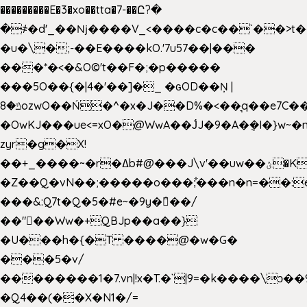
���������E�3�xo��tta�7-��Ը?�
�
҂�d'_��ǋ����V_<����c�c��`��>t�
�u�\�;-��E����kO.'7u57��|���
���*�<�&O©'t��F�;�p�����
���5O��{�|4�'��]�_ �ԍOD��Ņ |
ݿ�8ozwO��Ń�^�x�J��D%�<��͉q��e7C��q�ȝNמ��t'h������hǛ���<�NN޸|
�OwKJ���ue<=xO�@WwA��J́J�9�A�݈�I�}w~�
zyr�g�X!
��+_����~�r�ߡb#@���J\v'��uw��ؽ�Ko�d4�۵��v�t.���݁w����}_}9��ĭ��
�Z��Q�vN��;�����o���;͋���n�n=��:e:�݋'�3:�_
���&:Q7t�Q�5�#e~�9y�݅󈽻��/
��"��Ww�+QBJp��a��}
�U���h�{�T ����@�w�G�
���5�v/
��������1�7.vn|!x�T.�`|9=�k����\ͻ��ߏ��9B'|
�Q4��(��X�N1�/=