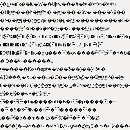
{�ݻ�˝x��!u�W��U|tw���#���
�HI>���h�?t �!���� �8v�l����\8��|
�>��j��q8'��)�y�.����������5�
����fXn��x�P���C��� yU�猔
*X%���d��=C��"X����/.�%�\t��d�N�iz��ì8
y����E��+�OblgQA����v�{�6s?_|N� -
�OƟ��q�l�H�ԋ�g'y����ov����o�h
�.O��������u
�����Ko>�sp:�v��3��)��}H�
&݉}2���j�XL���ݡ�Ƈ���O@��Ɵ~'��
8��%��Du,`��n�؃�CN�(��n��ւ���B�9��
�)��wP�a~
���Lܞ����aט�B�x�p�����+
��S�Ӟ�v��=��������
.���a��m��:Lx�C����2}
��"�]����v \B/yW�z)xȿС��<���