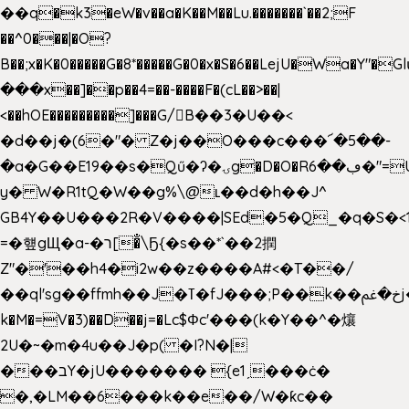
��q�k3�eW�v��a�K��M��Lu.�������`��2;F
��^0���|�O?
B��;x�K�0�����G�8*�����G�0�x�S�6��LejU�Wa�Y"
���x��]��p��4=��-����F�(cL��>��|
<��hOE���������]���G/B��3�U��<
�d��j�(6�"� Z�j��O���c���՜�5��-
�a�G��E19��s�Qű�ʔ�ۍg�D�O�Rڢ��6�"=Uh����
y� W�R1tQ�W��g%\@ʟ��d�h��J^
GB4Y��U���2R�V����|SEd�5�Q_�q�S�<1
=�헆gЩ�a-�ר[�̐\Ҕ{�s��*`��2撋
Z"�'��h4�i2w��z����A#<�T��/
��ql'sg��ffmh��J�ߠ�fJ���;P��k��خ�ﰬj��0��E8��6G���գN9?
k�M�=V�3)��D��j=�Lc$Φc'���(k�Y��^�爙
2U�~�m�4u��J�p( �I?N�|
���בY�jU������� {e1ˏ���ċ�
�,�LM��6���k��e��/W�ƙc��