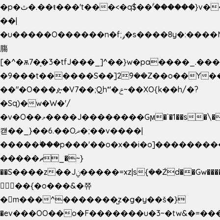
�p�ٿ�.��ŧ���'t���<�q$��۫'������}v����ݚ�F��{����:l��ɞ�N����~�>|
��|
�u�����O������n�f;ݛ�s����8y�:����M�
膓
[�^�ѫ7�͕�3�tfJ���_]^��}w�pa����_.��
�9���t������S��]2ܰ9��Z��o��Y�
��"�O���ዽ�V7��;Qh*'�ݗ~��XO{k��h/�?
�Sq)�w�W�'/
�v�O��މ����J��������Gϻ�`�1��s�\����'�I���ݭE��~%��;]���M|szvѺ5
컏��_}��6.��Oދ�;��v����|
�����ۖ���p���'��o�x��i�o]��������
�����ޗ_�~}
��S����z��Jݧ�����=xz|sܼ{��Źd��Gw�����n~
𳏮 ��{�o���&�쮸
�󧽑m���^�������̺z�g�y��š�}
�ev���OO��o�F�������u�3~�tw&�=�