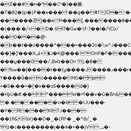
�Z��#�n�*��"�)��䑺
�T�82�}p�}P��x���`��g��#l`)C�.
������Z]��e M���[,�������8�
�(���:�/v�D� 6l7�Gw�'cf-7��l�/tĈo/
��0���@-
�b��t��z����^���=���2o�\w^J���C
��]�]'���Xڦ+�J�K@���`*OnP�F�I�����n����ˎ���E>���%
���y���0��/J|Wz��Dn 'j.�8�
�%w��ʃ����t��{y����J����ޕ���r��d�$e҅b�e����
Y����ǟ�яc�����MG�p-
+�S�:��=�[�x��aS����d�}
�HʂU�#;��^���W�>1��v�G�Bn&
� ������vi�Ə �IJU���-
�Y�R���KI?J���-
��}9&ǔr)��O�_�{ЯF� _�^Ə/_�
Yz�c��������j��A�+��jV ݖ�-