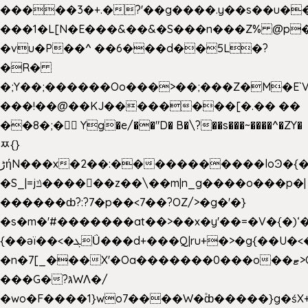
�����3�+.�?'��g����.y��s��u�
���1�L[N�E���&��&�S���n���Z% @p
�vu�P��^ ��6���d��5L�?
�R�
�;Y��;������Oo���>��;���Z�M�E
���!��@��KJ��������[�.�� ��
��8�;�򜸥 Yg�e/��"D�
B�
\?��s���~����^�ZY�
ﾹ{}
����������loϿ�{�nl^<�گ;��#�c��s.^^~�qF��w
ڑήN���x�2��:�
�S_|=jݿ������z��\��m|n_g����o���p�|
������ȸ?:?7�p��<7��?OZ/>�g�'�}
�s�m�'#�������at��>��x�y'��=�V�{�)ʻ�
{��ǝï��<�ܓǗ���d+���Q|ru+�>�g{��U�<�������x���U��?
�n�7[_���X'�Oa�������0���o��ޓ>O�ޝ�>
���G�?גּWΛ�/
�wo�F����1}wo7����W�۫ȸ�����}g�ś