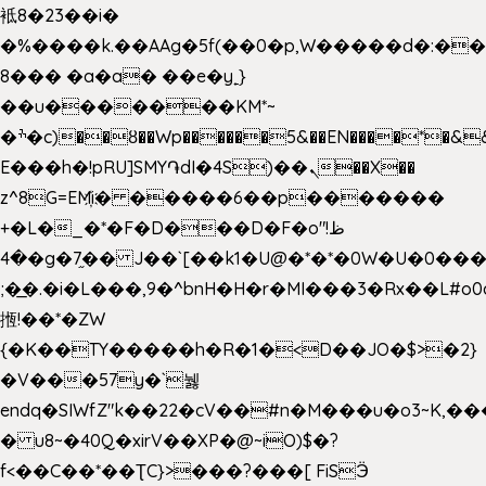
袛8�23��i�
�%����k.��AAg�5f(��0�p,W�����d�:�
8��� �a�a� ��e�y˿}
��u�������KM*~
�ׯ�c)��ȣ��Wp������5&��EN����*�&&6F��Le��~�P�άv����ui?
E���h�!pRU]SMY֏dI�4S)��ܢ��X��
z^8G=EM҉i� �����6��p�������
+�L�_�*�F�D���D�F�o"ظ!
�4�g�7֦�� J��`[��k1�U@�*�*�0W�U�0����_������äp�)2>�`@n����5DW˃��
;�͟�.�i�L���,9�^bnH�H�r�MI���3�Rx��L#o0d
揯!��*�ZW
{�K��TY�����h�R�1�<D��JO�$>�2}
�V���57y�`뉋
endq�SIWfZ"k��22�cV��#n�M���u�o3~K,
� u8~�40Q�xirV��XP�@~iO)$�?
f<��C��*��ƮC}>���?���[ FiSӬ