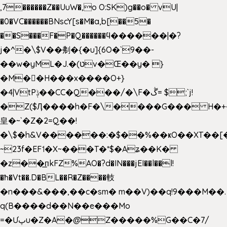
,7������Z��UuW�,o O:SK)g��o� vU|
�0�VC������BNscY[s�M�a,b[��5�
��S���F�P�Q������ϥ������|�?
j�^�\$V��刜�{�u]{6O�`9��-
��w�yML�J.�(טv�Œ��y� }
�M��H���x����O+}
�4|VtPݙ��CC�Q���/�\F�ڴ= $;`j!
�Z($Ӆ����h�F�\����G��� H�+
皇�~`�Z�2=Q��!
�\$�h&V������:�$��%��ҝO��XT��[
~23f�EF˦�X~���T�*$�Aʑ��K�
�z��͟пkFZ%AO�?d�IN���jEI��l��l!
�ħ�Vt��.D�BL��R�Z����䡋
�n���&���,��c�sm� m��V)��q!9���M��.
q(B����d��N��e���Mo
=�Ưپu�Z�A�@Z�����%G��C�7/