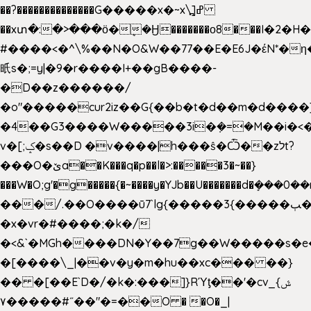
��?��������������G�����x�~x\߽]ߝ
��xտ�:�>���ӧ�ܷ�Ӈ�������ο8���I�2�H��
#����<�^\%��N�O&W��77��E�E6J�έN*
㫝s�;=y|�9�r����I+��gB����-
�D��z������/
�o"�����cur2iz��G{��b�t�d��m�d����]�h
�4��G3����W�����3i�ܼ�=�M��i�<��&
v�[;ݤ�s��D �v����|h���ŝ�Ѽ��zלt?
���O�ێa��K���q�p��l�>:�����3�~��}
���W�O;g'�g�����{�~����y�YJb��U�������d�ܻ�
���/.��O����ū7`lg{�����3{�����ﭓ��ltr
�x�vr�#����;�k�/
�<&`�MGh����DN�Y��7g��W�����s�
�[����\_|��v�y�m�hu��xc��� ��}
�� �[��E`D�/�k�:���]}RΎƫ��'�cv_ݜ}
��˝#�����۷O � �O�_|
��=�