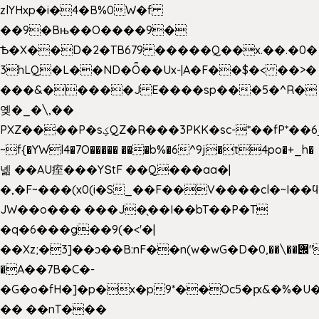
zlYHxp�i�4�B%0W�f
��9�Bњ��O����9�
Ѣ�X��D�2�TB679 �����Q��x.��.�0�
3hLQ�L��ND�Ȫ��Ux-|A�F��$�< ��>�
���&�����J E����sp���5�^R�
옞�_�\,��
PXZ����P�sؼQZ�R���3PKK�sc-*��fP*��6_̦Q���H�hl��a��j��dӤ�ܥ�Ք�7�)S�_3y��@�n-
~f{�YWl4�7O����� ���b%�6^9j�t4po�+_h�
넮 ��AU痓���YՏtF ��Q���aa�|
�,�F~���(x0(i�S_��F��V����cl�~I��
JW��o��� ���J�̖��I��bT��P�T
�q�6���g��9(�<'�|
��Xz;�3]��ͻ��B:nF��n(w�wG�D�݌��\��,0"�
�A��7B�C�-
�G�o�fH�]�p�x�p9*��Oc5�ԗ&�%�U
�� ��nT���