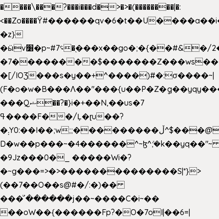
����\���?���i���d�>�>�(��������|�:
<��Zo����Ϋ#������qv�6�t��U����a��i
�z}
�ӹv׸�p~#؝7�֭���x��go�;�{��#&�/2���j���pO����/^�<�>ޝx7O�"\%�����cKy{���N������/
�7��������$�������Z���ws���.
�[/IOƷ���s�y��+^����)#�:σ����~|
(F�o�w�B���Ʌ��"���{u��P�Z�ީq��yqy����ܙ��=��x���>���
���Qޝ��?�}i�+��N,��us�7
ߟ����F��/Ļ�ɽu��?
�܄Y0:��I��;w;;���������ڵ^$�͏��@�����֡�t��v�_�:G���i;GWR�n4�gO������?
D�w��p���~�4������^~ɮ^ܺ;�k��yq��"~ 
�9Jz���0�_ �����Wi�?
�~g���=>�>��������������S|*}>
(��7��O��s@#�/:�)��
���ͧ՛������j��~����C�i~��
��oW��{������Fp?�O�7oI|��6=|