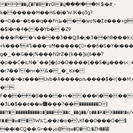
���y[�F�8�ϫ0ŀ�վ���!�!�M $i�#˲-
k������M��H&�|�'W.lK�ϙ3g?
�=O��~�b��q��Fnظ���wo%�Ʃe���+gI��9��4�Y6M����E��Yg����R�� P�Ȇ����w��+'�w��Q��p
�$l�n�4�(��Yb� �Z9
���IR��'v����3��QB�j�3��h8���k;
+k���f4Ԏ���~sM�����[=��6�S�Y�i���
g� _��G��j%���N2rZ�{k��]x{6��?
�o��C�iLN�ˉ��]�{o�O����{��S�y���s<ٳ���������:��;W��}
�r7��?�n<�&�_�_Ķx�
��'�>�z���Uvb�A����pљ����$�<(��M,�~ݏ�'�u����>�
� 
F����S����+v����n����
�3L�$��e��w߼���?��i��������D|
��IY�������͛����o�]�����c_��ģ��/o��.�K�X����t�x
t�.��w�'�1W¼ݕޮ��z�o�\Kf��0���O�
$
��í�CQ��.G=��ڍo@qw�D�O;�ZH��啸