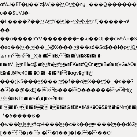
afAJ�ET�y��`z$W'̮��O;�ny_���Q���
ʋ��$UV˩�-
�L����Z��AY��~ rԮ`�����-a!
��
��a����3'YѴ�������~�˖u��O[��cW5\=�SI�
�sq�����_}@X���t��s6�So$��l�pQ
놀r m'6n�_X}�i���B/����\��i8����:�-
����V_�l1l�c@��#�f��FK��#QC���B�8��(vG�AO�
E�n�J!@e40�� �O.��̍-˕���P�'�agv�g"�ځ!
���)j<5������;�f��aX���_�s��?
���@�xE]� <o���O�֙�����wM(ɀ
��NTq���rS�\�]�x+?�4�!
�`���\>�����˴�����&�B�=�As͒K�O�&�f��h�Mm)���p
ᅢ�6����&�
�w��#cp4����c�k��=�����d62
[���j�x ��1��]�f�,���O!