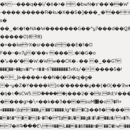
�hޟ���q��ĭ/�6�>� .�bwN�ϫˋ��'��W'
-����;�����R�ku�X��S�]���_�'��
s�
��_�t�1�NA�W�������G��^y7���d��Q8
�����O}818}
�=��ke'rX�sr���z��E�1�O
F��~�v7y�'��v ���.:�I�G�o
�*ޏ��*��W;�Ww��CK�۽�� �_��G?
���]��=��pv�I^v~t�:�~6?�������3vΚs/�����S�!
�_|ɚ����+��N�{�Gɫ�qj�g͖�
�~y�Z�Y����k}o�'�����y��{�0{��'ƻw��"��ɷ���]7x��w�b
�ǉ�۱�sCW5.:O݉�����j���2�`�z;#d;V��
����g>�\=��k��3���sսM߼�o?�R+
<�����<}|q���y��'O����;lg^�b�Cϸ��8��ָ�
��6�^��{�~�Π�*Eȼ�
Ư���g�::�\���z�/v
7�KԳ���E\4��L���.�68���n�`��D�tw��