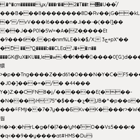
.�^�cm������yx/���r�i�2�T��t ΢�U��̈́/
���B���8��������8D�Rv��jG��kL
�*/vV���l6����n�Ji��-�(��l]֚��
��J��P0l�5W=�A�|Z�ͅ����Et
�9���6�;l�p�nm%LE�k�$/X; ڃ3+pX*��
�ެD ��*Q����b��CLEa'J�+�:n��
���GK@uX�KU��,Ie�w։��1���􆆕����0[G:)d��
獧
>�p��Tng����Z��d61�0���N�Y�C�F5���
�J0�]���=�/� �44���
Y�)Z:��CFN8�j/������E(���-
�N���}H 75"�$��~�:չ�͟UB�^�p��o
���ۜ=FMy̌��7�7y���БKv�K����r>�W
둽
H�>�;�hrL�g�f�|7��!yM�̊O��Vs5���r�
�q<��9��y����at#HMS�Dui