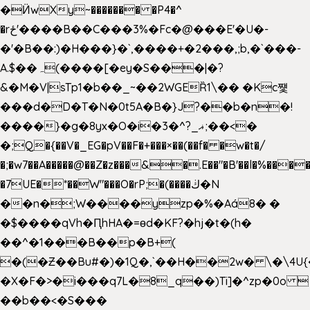
�Ӥw
Xy~������� �P4�^
�rځ'����B��C���3%�Fc�@���E'�U�-
�'�B��:)�H���}�`,����+�2���,;b,�`���-
A.$��ہ(����[�ey�S���|�?
&�M�V|sTp1�b��_~��2WGEȐ1\�� �Kc쩇
���d�D�T�N�0t5A�B�}J?��b�n�!
����}�g�8yx�O�i�3�^?_ޣ;��<�
�;Q�{��V�_EG�pV��F�+���×��(��f� �w�t�/
�;�w7��A�����@��Z�z���&�.E��"�B'��l�%���
�7UE�*��W"���O�rP;�(����ڬ�N
��n�;W����yzp�%�Aá8� �
�$����qVh�ԤhHA�=ɵd�KF?�hj�t�(h�
��^�1���B��p�B+(
�(�Ƶ��Bu#�)�1Q�,`��H��2w� \�\4U{
�X�F�>�i���q7L�8_q��)Ti]�^zp�0o 
��b��<�S���