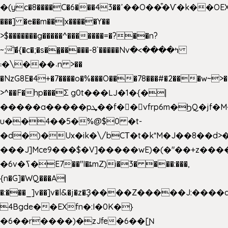
�(yc�8����C�6���43��ߴ��O��͒�Ѵ�k��OEX�2�,�)�t��@���aw����;�׷o�_��2�sy��.�=W�n��߃�{4��ߑ��i�8V6v4W�9��s���g�
���] �e��m��|x�����Y��
>$�������g�����^�������=�?��n?
~;͝�{�c�;�s��̺�����-8`�����Nvߤ����>�
��\�܃�˓n >��
�NzG8E�4+�7����o�%���O���78���#�2���w~>�
>^��F�hp���Σ g0t���Ǉ�1�{�|
�����a�����pܜ��f��vfrp6m�ϦQ�jf�M����J:�x��-?
u��4��5�%@$0 �t-
�d�)�Ux�ik�\/bCΤ�t�k*M�J��8��d>�%
���J]Mce9���$�V]�����wE)�(�"��+z����
�6v�ߖ�E7��"I�ȶmZ)i�3� ���:���,
{n�G]�WQ���A|
�:���_]v��]v�l&�j�z�Ҙ����Z�����J:���
4Bgde��EXfn�:I�0K�}
�6��r����)�zJfe�6��[Ɲ