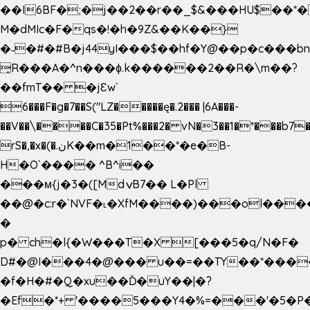
��I6BF�;�j��2��r��_$&���HU$��*
M�dMIc�F�qs�!�h�9Z&��K��}
�˗�#�#B�j44yI���$��hf�Y@��p�c���b
̟R���A�^n���ɸ.k������2��R�\m��?
��fmT�� �jԐw`
6���F�g�7��S("LZ�����ę�.2��� |6A���-
��V��\����C�35�Pt%���2� vN�3��1�*���b7�
rS�,�x�(�.نK��m�1��*�e�B-
H�O`���� ^B^i��
���м{j�3�([MdݍB7�� L�Pl
��@�c:r�`NVF�˪�XfM����)���ol���
�
p� ch�l{�W���T�X [���5�q/N�F�
D#�@I���4�@��� u��=��TY��*���
�f�H�#�Q�xu��Ď�uY��|�?
�Ef�*+ '����5���Y4�%=���'�5�