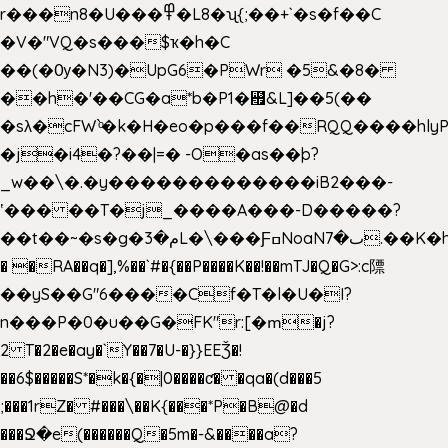
r���n8�U���߾�L8�ʯ{;��+`�s�f��C
�V�"VQ�s���$ҡ�h�C
��(�Ѹ�N3)�UpG6�PWr �5&�8�
��h�'��CG�a*b�P1�꘯&L]��5(��
�sλ�cFW`ͦ�k�H�eo�p���f��RQQ����hlyP8@�CV�*
�j�i4�?��|=� -O�as��þ?
_w��\�.�y�������������iB2���-
ʽ��� ��T�j_����A���-D�����?
��t��~�s�g�م�3L�\���ƑߛNoaNٮ�7.��K�h8K�Ύ���haB��#��>�b�#�f�<��
� �RA��q�],%��`#�{��P����K��!��mTJ�Q�G>:c䧣
��yS��G"6����Cf�T�l�U�I?
n���P�0�u��G�FK"r:[�ՠ�j?
2 T�2�e�ay�`Y��7�U-�}}EEǮ�!
��6$�����S*�k�{�|0����ƈ� �qa�(d���5
;���1rZ� #���\��
K{���*P�B@�d
���Ջ�e(������Q�5m�-&����a?