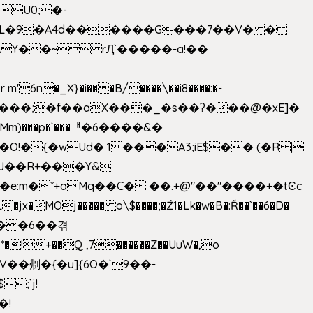
U0;�-
'� �L�9�A4d������G���7��V� �
AY��~ rԮ`�����-a!��
�_X}�i���B/����\��i8����:�-
h�Mm)���p�`���ᅢ�6����&�
�{�wUd� 1 ���A3;iE$�� (�R |
ENJ��R+���Y&
�jx�MOj����� o\$����;�Ź1�Lk�w�B�:Ř��`��6�D�
��6��겪
�!+��Q ,7������Z��UuW�,o
�\$V��刜�{�u]{6O�`9��-
�!