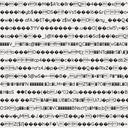
�� �۷X�M�$A'lc�8r�Q�4���x{�
����h�yb$��DS�f�Vs5���l6�&r{ 
�w�}�� afAJ�ET�y��`z$W'̮��O;�ny_�
��a����3'YѴ�������~�˖u��O[��cW5\=�SI�
�sq�����_}@X���t��s6�So$��l�pQ���T
����V_�l1l�c@��#�f��FK��#QC���B�8��(vG�AO� E�n�J!@e40�� �O.��̍-˕���P�'�a
<o���O�֙�����wM(ɀ ��NTq���rS�\�]�x+?�
�w��#cp4����c�k��=�����d62�7
�u1���>a*s4J�p�<Ji��Q��R!xZ�!��
�@��3@wS�=~�B�ۊµ1�f�+�Y� P�^��ҕ�Tە�iV�~�zhN��b�Xs �>�\�[���6ʋ�i #�e:m�*+aMq��C� ��.+@"��"����+�tϾc
4�r�H�#�'N ������;�2c�LM=��d �Z5��?O�t�|��L�
�:H�oSۤ ��E���(�bJ�*2�u������i�1�
��:��`��RZ'�A���,UB�Ex2f�d�֠Ui7J�p2�
O:SK)g��o� vU|�0�VC������BNscY[s�M�a,b[
��w�yML�J.�(טv�Œ��y� }�M��H���x����O+}�4|VtPݙ��CC�Q���/�\F�ڴ= $;`j!
�Z($Ӆ����h�F�\����G��� H�+�