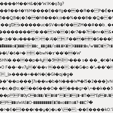
�����M��H&�|�'W.lK�ϙ3g?
�3��QB�j�3��h8���k;a��%���8�:�Q��
f��ZM��#��b؍�� g� _��G��j%���N2rZ�{k��]x{6��?
��*�
6HN�.����p�4y
�3l>��� s� ��_�t�
���.:�I�G�o �*ޏ��*��W;�Ww��CK�۽�� �_��G?
�!�_|ɚ����+��N�{�Gɫ�qj�g͖�
�N���W܍�l5�2���]vN���$�B�SX�ӽ��'��
e,�@o;���б���O� ����g>�\=��k��3���s
���p FI�ѸC�d��/��6�^��{�~�Π�*Eȼ�
Ư�
��aWAS�O-���������E�3�xo��tta�7-��Ը?�
>�E�l���r��y�}�u�\�;-��E����kO.'