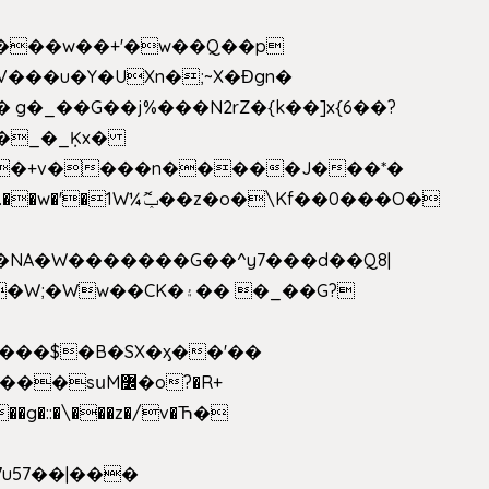
V���u�Y�UXn�;~X�Ɖgn�
�3L�$��e��w߼���?��i��������D|��IY�������͛����o�]�����c_��ģ��/o��.�K�X����t�x/w'��D�?t�.��w�'�1W¼ݕޮ��z�o�\Kf��0���O�
1�NA�W�������G��^y7���d��Q8|
սM߼�o?�R+
��g�::�\���z�/v�Ћ�
7u57��|���