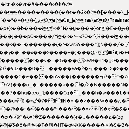
e�����������{��t��2k�|�[����\_
�[��E`D�/�k�:���]}RΎƫ��'�cv_ݜ}��=�
�p+}:��b����ܽ;=:�^I��y����}or�E��͇
<��=�������(�>�wnS9���^]}\���/�[/I
ɽu��?
 O?�9Jz���0�_ �����Wi�?�~g���=>�>�
����C�i~�� ��oW��{������Fp?�O�7o
�œo_];����Cg�_���h�w���L��x�c�p���[���T
�e�Y��F���,C��{Ƞ��䣉
)�@��~�����"~�����=>K�x�&���
;x�k?�ؑօ=(�Z�������}r�U�����z.�(zg
�@|�͂3�ȏ�#l'�T�㺫�HT�aXK������S�B