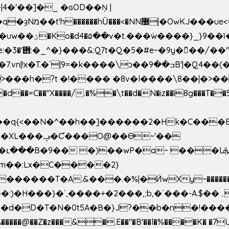
4�'��]�_ �ԍOD��Ņ |
h�{�T
k����\ͻ��ߏ��9B'|�Q4��(��X�N1�/=
�"X����/.�%�\t��d�N�iz��ì8g���T��5)B
h�b��q{<��N�^��h��]������2�Hk�C��
��Ɵ~'��
m��:Lx�C����2}
�������T�A.&���.�%|�Ӥw
Xy~�����
d�D�T�N�0t5A�B�}J?��b�n�!����}�g�
�����@��Z�z���&�.E��"�B'��l�%����K� �7UE�