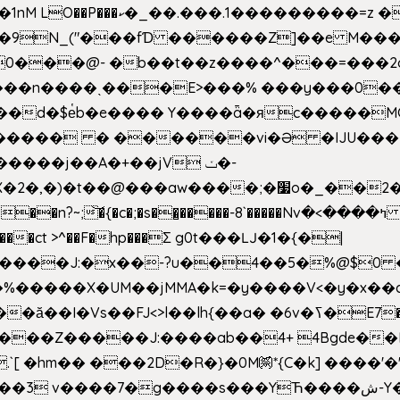
�Z��#�n�*��"�)��䑺
.ʳ��9N_("���fƊ ������Z]��e M�
o/��0���@- �b��t��z����^���=���
������ � ������vi�Ə �IJU���
����j��A�+��jV ݖ�-
{�c�;�s��̺�����-8`�����Nvߤ����>� ��\�܃�˓n >��
>����ct >^��F�hp���Σ g0t���Ǉ�1�{�|
�����X�UM��jMMA�k=�y����V<�y�x��c
�ӑ��I�Vs��FJ<>l��lh{��a
� �6v�ߖ�E7��"I�ȶmZ)i�3� ���:���,
����Z�����J:����ab��4+ 4Bgde��EX
����%�E6�[m.`[ �hm�� ���2D�R�}�0M㉀*{C�k] ��
��'�
��YЋ����ش-Y�'n��l�`)�F↣��l8t�G���͑��4�FN�]?f