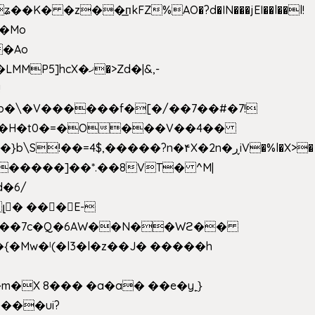
 �z��͟пkFZ%AO�?d�IN���jEI��l��l!
��Mo
X�ޚ�>Zd�|&,-
p�\�V������f�[�/��7��#�7!
&���H�t0�=�O���V��4��
�����]��*.��8VT� ^M|
d�6/
լ� ���E-
k[���7c�Q�6AW��N��Wϩ��
w�ˡ(�l3�l�z��J� �����h
�X 8��� �a�a� ��e�y˿}