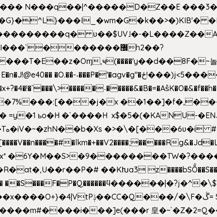
^��� N���q��|^�����D�Z��E ���3�
�o�G}�^L}���I_�wm�G�k��>�)KIB
��Q���������q� ʋ��$UV˩�-�L����Z��
��`�������޼h2��?
�E��z�Oɱ,ҹ(����'y��d��8F�~놀r m'6n
gv�g"�ځ!���)j<5������;�f��aX���_�s��?���@�xE]�
4�!�`���\>�����˴�����&�B�=�As͒K�O�&�f��
%���:[���j�x ��1��]�f�,���O!
� =y�1 ьo�H �`����H x$�5�(�KANU-�
0[����V��n����#�lkm�+��V2����;�����Rg&�Jd�L
s�Bx* �6Y�M��S>�9��������TW�?���
��R�at�,U��r��P�# ��KԽa3 z����bSȬ��S��*
��5� ��S���F�P�Q������ϥ������|�?j�^
���m#����i���]e(���r 皇�~`�Z�2=Q�