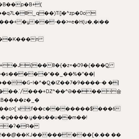
�B��p�B+(
�q7L�8_q��)Ti]�^zp�0o 
���+ �y��-��>=e�H(u�,�i��
���G~I�^�Q�IZ��7�9����-� �|
���.`/���+DZ^��^Ə����슝
RB����z�_�
��o>[ x:f��c�������$���6
5L�?�R�
�!��@��KJ��������[�.�� ��