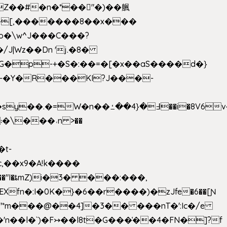
��[,�������8��x���
2o�\w^J���C���?
-�Y�R���KI?J���-
,��x9�A!k����
fn�:I�0K�}�6��r����)�zJfe�6��[Ɲ
"*m���@��4]�3�� ���nT�':Ic�/e