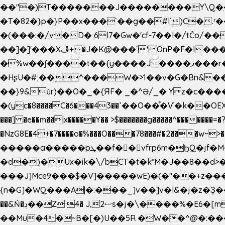
��"�)T�������J��������Y\Q�ִ�1nM LO��P���ކ�_��.���.1���������=z 
�T�82�}p�}P��x���`��g��#l`)C�
�(���:�/v�D� 6l7�Gw�'cf-7��l�/tĈ
��]�]'���Xڦ+�J�K@���`*OnP�F�I�����n����ˎ���E>���% ���y���0��/J|Wz��Dn 'j.�8�
�%w��ʃ����t��{y����J����ޕ���r��d�$e҅b�e���� Y����ǟ�яc�����MG�p-+�S�:��=�[�x��aS����d�}
�HʂU�#;��^���W�>1��v�G�Bn&
��}9&ǔr)��O�_�{ЯF� _�^Ə/_� Yz�c����
�(yc�8����C�6���43��ߴ��O��͒�Ѵ�k��OEX�2�,�)�t��@���aw����;�׷o�_��2�sy��.�=W�n��߃�{4��ߑ��i�8V6v4W�9��s���g�
���] �e��m��|x�����Y�� >$�������g�����^�������=�?��n?~;͝�
�NzG8E�4+�7����o�%���O���78���#�2���w~
�����a�����pܜ��f��vfrp6m�ϦQ�jf�M����J:�x��-?u��4��5�%@$0 �t-
�d�)�Ux�ik�\/bCΤ�t�k*M�J��8��d>�%
���J]Mce9���$�V]�����wE)�(�"��+z���
{n�G]�WQ���A|�:���_]v��]v�l&�j�z�Ҙ
��&Ń�ڊ��Z 4� J,ޟ2s�j�\
��Mu�4�~B�[�)U��5R �W��^@�:����3 v����7�g����s�