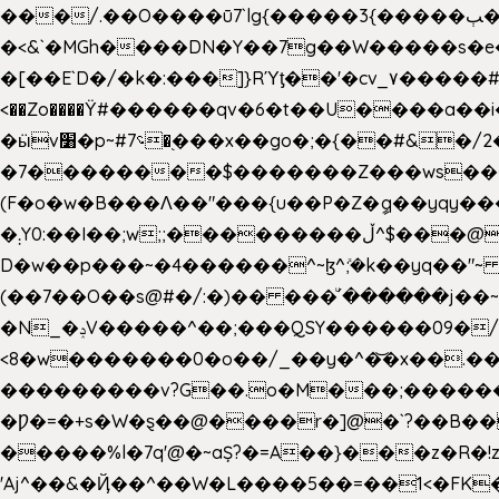
���/.��O����ū7`lg{�����3{�����ﭓ��ltr �x�vr�#����;�k�/
�<&`�MGh����DN�Y��7g��W�����s�
��˝#�����۷O � �O�_|����\���?���i���d�>�>�(��������|�:
<��Zo����Ϋ#������qv�6�t��U����a��i
�ӹv׸�p~#؝7�֭���x��go�;�{��#&�/2���j���pO����/^�<�>ޝx7O�"\%�����cKy{���N������/
�7��������$�������Z���ws���.�
(F�o�w�B���Ʌ��"���{u��P�Z�ީq��yqy����ܙ��=��x���>����+�}���Qޝ��?�}i�+��N,��us�7 ߟ����F��/Ļ�
�܄Y0:��I��;w;;���������ڵ^$�͏��@�����֡�t��v�_�:G���i;GWR�n4�gO������?
D�w��p���~�4������^~ɮ^ܺ;�k��yq��"~
(��7��O��s@#�/:�)�� ���ͧ՛������j��~
�N_�ݚV�����^��;���QSY������09�/nV{���o_�+�����k��.�/>�N�����N�jO���^�]
<8�w�������0�o��/_��y�^�͝�x��.����7��hg
���������v?G��.o�M���;��������y=ӛ`�=ݳ�7�ڳ� �N�=;��>���W���ڽ�E�S�K�{s}�
�Ƿ�=�+s�W�ȿ��@����r�]@�`?��B��
�����%l�7q'@�~aȘ?�=A��}���z�R�!z�
'Aj^��&�Ҋ��^��W�L��
��5��=��1<�FK