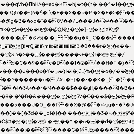
��qVh�ԤhHA�=ɵd�KF?�hj�t�(h� ��^�1��
��3@7��~)6�Ś�t\�F��X��k�P �X�F�>�i��
d���@g�B��xq�*��8V��/L���J�W����
ҵk� w���us�@QN��]=�  XK?
�
_�ˇ�[�=rQ.���\m�o�����Ǐ����ꗿ�0���r�:�e��-
(S 3�>��,�������<+�h�x0`�/
�/����s�����*��_��%�"��|
�^������o�;/AU�R[��×��K�._ �`��
 ��l�3A>��r�M����$���yҢ����1�B�
�/��9� �'�B�&����j�5V�C���$���
�5���U�O_��I?��X�@��<>yy�~�?�J
�Ŏ$#��}�vu�P��^ ��6���d��
`V����;��8����G�M .Ep���� ��