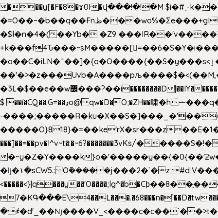
���y[�F�8�ϫ0ŀ�վ���!�!�M $i�#˲-k�
�=O��~�b��q��Fnظ���wo%�Ʃe���+gI��9��4�Y6M����E��Yg����R�� P�Ȇ����w��+'�w��Q��p
�$l�n�4�(��Yb� �Z9 ���IR��'v���
+k���f4Ԏ���~sM�����[=��6�S�Y�i�����gƊx�����uc�SV�x�
�o��C�iLN�ˉ��]�{o�O����{��S�y���s<ٳ���������:��;W��}�r7��?�n<�&�_�_Ķx�
��'�>�z���Uvb�A����pљ����$�<(��M,�~ݏ�'�u����>�:A|�  F����S����+v����n�����J�
$ ��í�CQ��.G=��ڍo@qw�D�O;�ZH��啸�hޟ���q��ĭ/�6�>� .�bwN�ϫˋ��'��W'
-����;�����R�ku�X��S�]���_�'��
�����O}818}�=��ke'rX�sr���z��E�1�O F��~�v7y�'��v 
���]��=��pv�I^v~t�:�~6?�������3vΚs/�����S
�~y�Z�Y����k}o�'�����y��{�0{��'ƻw��"��ɷ���]7x��w�b
�ǉ�۱�sCW5.:O݉�����j���2�`�z;#d;V����
<�����<}|q���y��'O����;lg^�b�Cϸ��8��ָ�
7�KԳ���E\4��L���.�68���n�`��D�tw���P
�
҂�d'_��ǋ����V_<����c�c��`��>t��