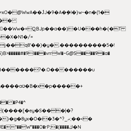
>�����#�9I���vrrW�~G@S����9�a�
�B������?�.O��������u
�� �P4�^
8yx�O�i�3�^?_ޣ;��<�
*��W"���O�rP;�(����ڬ�N