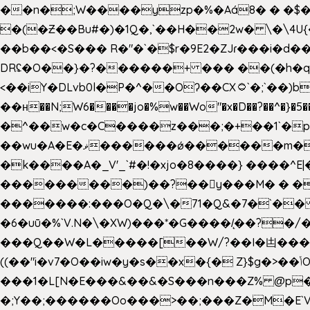
��n�;W����yzp�%�Aá8� � �$��
�(�Ƶ��Bu#�)�1Q�,`��H��2w� \�\4U{
��b��<�S��� R�"�`�$r�9E2�ZJɾ���i�
DRʢ�O��}�?������+ ��� ��(�h�q
<��iY�DLvb0l�P�^��Oʔ��CX۝`�;`��)b���'�p�&v5(� �_ ��g�ӯ_ C���s�����K���n
��н��N;W6����jo�%w��Wo"�x�D��?��^�}�5�
�^��w�c�C����z���;�+��1`�p�
��wu�A�E�ޥ������ǿ������m��d�C��9��e�D��1�2�/��H�T �)�+�J{��8�{�z=�09�{���Q
�k����A�_V'_`#�!�xjo�8����} ����^E|��� ��J���x�Y�ݜ�}I�i�;CL}%�.�a
���������)��?��򥞾y���M� � ��
�������:���O�Q�\�71�Q&�7�`��
�6�uū�%`V.N�\�XW)���*�G����/̨��?
���Q��W�L�����[��W/?��I�凷�����
((��"i�v7�O��iw�y�s��x�{� Z}$g�>��ݳO��]��[�3d��_oަi�j��|�����3�+.�?'��g����.y��s��u��m��!
���1�L[N�E���&��&�S���n���Z% @p
�;Y��;������Oo���>��;���Z�M�E