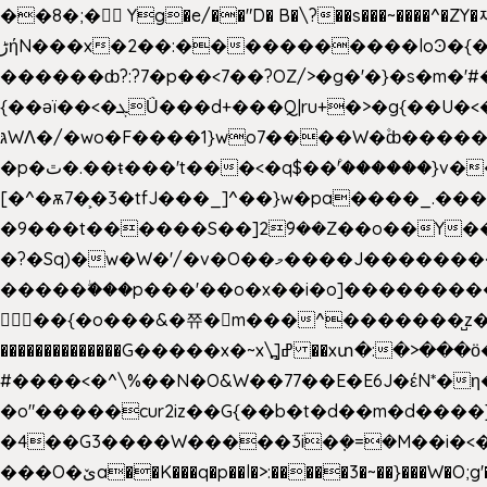
��8�;�򜸥 Yg�e/��"D�
B�
\?��s���~����^�ZY�
����������loϿ�{�nl^<�گ;��#�c��s.^^~�qF��w[k�ߜ��Yu�/�S_|=jݿ������z��\�
ڑήN���x�2��:�
������ȸ?:?7�p��<7��?OZ/>�g�'�}�s�m�
{��ǝï��<�ܓǗ���d+���Q|ru+�>�g{��U�<�������x���U��?�n�7[_���X'�Oa�������0���o��ޓ>O�ޝ�> ���G�?
גּWΛ�/�wo�F����1}wo7����W�۫ȸ�����}g�śX+����w�O�������?
�p�ٿ�.��ŧ���'t���<�q$��۫'������}v����ݚ�F��{����:l��ɞ�N����~�>|��|�u�����O������n�f;ݛ�s����8y�:����M�膓
[�^�ѫ7�͕�3�tfJ���_]^��}w�pa����_.��
�9���t������S��]2ܰ9��Z��o��Y�����J
�?�Sq)�w�W�'/�v�O��މ����J��������Gϻ�`�1��s�\����'�I���ݭE��~%��;]���M|szvѺ5컏��_}��6.��Oދ�;��v����|
�����ۖ���p���'��o�x��i�o]���������Gg�?�����ޗ_�~}��S����z��Jݧ�����=xz
𳏮 ��{�o���&�쮸�󧽑m���^�������̺z
��������������G�����x�~x\߽]ߝ ��xտ�:�>���ӧ�ܷ�Ӈ�������ο8���I�2�H��7]�s�Ç�,ys���p|3:=
#����<�^\%��N�O&W��77��E�E6J�έN*
�o"�����cur2iz��G{��b�t�d��m�d����]�h
�4��G3����W�����3i�ܼ�=�M��i�<��&_>e�͋'�����Eb"7� v�
���O�ێa��K���q�p��l�>:�����3�~��}���W�O;g'�g�����{�~����y�YJb��U�������d�ܻ���0��n;���\|9�^�}