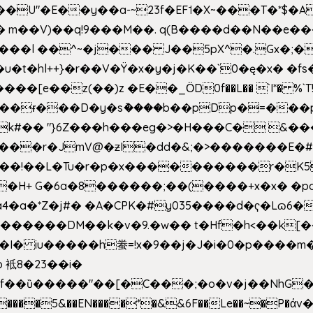
�E��y��a-~23f�EF˦�X~���T�*$�Aʑ��K�
sm� m��V)��q!9���M��. q(B����d��N��e�
l++}�r��V�Ÿ�x�y�j�K��`0�ę�x� �fs�LMMP5]hc
��ɍ���D�y�sު����b��pDp�=���
�k#�� "}6Z���h���eg�>�H���C� 
&��!��L�Tu�r�p�x����������r�K5
��H+ G�6a�8������;��(����+x�x� �p
�a�*Z�j#� �A�CPK�#y035����d�ҁ�Lɷ6�
[�,�������DM��k�v�9.�w�� t�Hf�h<��
 iu�����h䖭=!x�9��j�J�i�0�p�� ��m�{�M
 袛8�23��i�
f��ȕ�����"��[�C���;�o�v�j��NhG�m