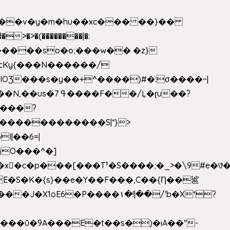
|��v�y�m�hu��xc��� ��}��
w�����so�o;���w�� �z}
OƷ���s�y��+^����)#�:σ����~|
�������������S|*}>
I|��6=|
³�S����;�_>�\9#e�꣗������ɓ<��N�o�C���G�
�J�X1oE6�P����۱�!|��/'b�X*?
����ū�9A���E�t��s�)�iA��"-