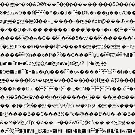
���*�<�&O©'t��F�;�p����� ���5O��{�|
ݿ�8ozwO��Ń�^�x�J��D%�<��͉q��e7C��q�ȝNמ��t'h������hǛ���<�NN޸|�OwKJ���ue<=xO�@WwA��J́J�9�A�݈�I�}w~�n�{1�
zyr�g�X!��+_����~�r�ߡb#@���J\v'��uw��ؽ�Ko�d4�۵��v�t.���݁w����}_}9��ĭ��
�Z��Q�vN��;�����o���;͋���n�n=��:e:�݋'�3:�_^�}���&:Q7t�Q�5�#e~�9y�݅󈽻��/��"��Ww�+QBJp��a��}�U���
����@�w�G� ���5�v/��������1�7.vn|!x�T.�`|9=�
{�ݻ�˝x��!u�W��U|tw���#��� �HI>���h�?t �!���� �8v�l����\8��|�>��j��q8'��)�y�.����������5�!
����fXn��x�P���C��� yU�猔*X%���d��=C�
y����E��+�OblgQA����v�{�6s?_|N� -
�OƟ��q�l�H�ԋ�g'y����ov����o�
�����Ko>�sp:�v��3��)��}H� &݉}2���j�XL���ݡ�Ƈ���O@
8��%��Du,`��n�؃�CN�(��n��ւ���B�9�� �)��wP�a~ ���Lܞ����aט�B�x�p�����+
��S�Ӟ�v��=�������� .���a��
��"�]����v \B/yW�z)xȿС��<��
�rځ'����B��C���3%�Fc�@���E'�U�-�'�B��:)�H���}�`,����+�2���,;b,�`���-A.$��ہ(����[�ey�S���|�?
&�M�V|sTp1�b��_~��2WGEȐ1\�� �Kc쩇���
�;Q�{��V�_EG�pV��F�+���×��(��f� �w�t�/�;�w7��A