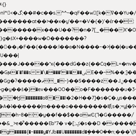
ﾹ{}
�m|n_g����o���p�|
'#�������at��>��x�y'��=�V�{�)ʻ�έr��:
�U���|
�����*x{���dG��z{��Ċq�L=�nv���?��"�O
|sܼ{��Źd��Gw�����n~
�g�y��š�}�ev���OO��o�F�������u�3~
�η�A�ʇ������|m����o��������㫝s�;=y|
~8��y��f��$��owϾ(ߣ�G�����/
[;ݤ�s��D �v����|h���ŝ�Ѽ��zלt?