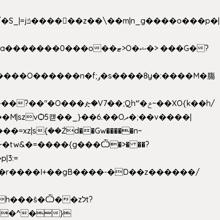
���ዽ�V7��;Qh*'�ݗ~��XO{k��h/
�tw&�=����{g���Ѽ�>� ��?
�9�r����I+��gB����-�D��z������/