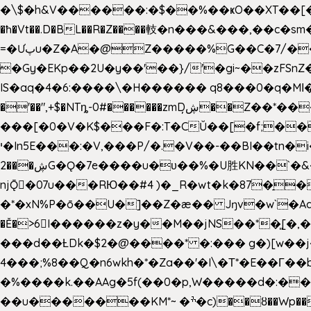
�\$�h&V������:�$��%��ҝO��XT��[��U"
�ħ�Vt��.D�BL��R�Z����䡋�n���&���,��c�
=�Ưپu�Z�A�@Z�����%G��C�7/����l ��^~�j��� J��5pX^�.Gx�;��Ao
�Gy�EKp��2U�y��'��}/'�gi~��zFSnZ�u�t�h
IS�aq�4�6:����\�H������ q8���0�q�Mߊ����[e��z(��)z �E��_ӦD0f��L�� `I*� %`T!
�'��",+$�NTȵ-0#������zmDڜ̦�
�Z��*��
���[�0�V�K$���F�:T�CŬ��[�f;�
י�In5E���:�V,���P/�.�V��-��BI��tn�i���r�JmV@�ƶI�dd�&;�>�������E�#�}b\S!��=4$,�����?n�۴X�2n�ڕiV�%l�X>�
2���ڜG�Ǫ�7e����u�υ��%�U胜KN��
`�
njǬ�07u���RЮ��#4 )�_R�wt�k�87�̠
�*�xN%P�ō��U�]��Z�æ�� Jŋv�w`�Aa4
�Ě�>6򁊔I������z�y��M��jNS��*�͈
���d��ȽDk�$2�@����* �:��� g�)[w��j�I�
4���;%8��Q�n6wkh�*�Za��'�I\�Τ*�E��Γ��b
�%����k.��AAg�5f(��0�p,W�����d�:��
��u�������KM*~ �ׯ�c)��ȣ��Wp������5&��EN����*�&&6F��Le��~�P�άv����ui?