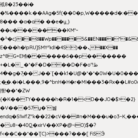
袛8�23��i�
�%����k.��AAg�5f(��0�p,W�����d�:�
8��� �a�a� ��e�y˿}
��u�������KM*~
�ׯ�c)��ȣ��Wp������5&��EN����*�&&6F��Le��~�P�άv����ui?
E���h�!pRU]SMY֏dI�4S)��ܢ��X��
z^8G=EM҉i� �����6��p�������
+�L�_�*�F�D���D�F�o"ظ!
�4�g�7֦�� J��`[��k1�U@�*�*�0W�U�0����_������äp�)2>�`@n����5DW˃��
;�͟�.�i�L���,9�^bnH�H�r�MI���3�Rx��L#o0d
揯!��*�ZW
{�K��TY�����h�R�1�<D��JO�$>�2}
�V���57y�`뉋
endq�SIWfZ"k��22�cV��#n�M���u�o3~K,
� u8~�40Q�xirV��XP�@~iO)$�?
f<��C��*��ƮC}>���?���[ FiSӬ