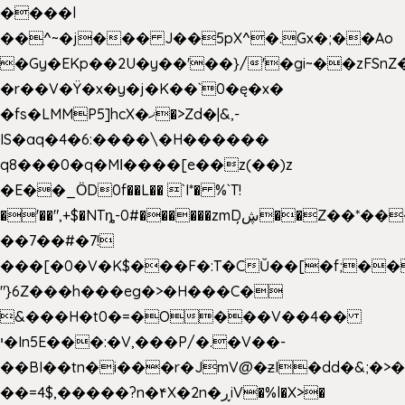
����l
��^~�j��� J��5pX^�.Gx�;��Ao
�Gy�EKp��2U�y��'��}/'�gi~��zFSnZ�
�r��V�Ÿ�x�y�j�K��`0�ę�x�
�fs�LMMP5]hcX�ޚ�>Zd�|&,-
IS�aq�4�6:����\�H������
q8���0�q�Mߊ����[e��z(��)z
�E��_ӦD0f��L�� `I*� %`T!
�'��",+$�NTȵ-0#������zmDڜ̦�
�Z��*��
��7��#�7!
���[�0�V�K$���F�:T�CŬ��[�f;��
"}6Z���h���eg�>�H���C�
&���H�t0�=�O���V��4��
י�In5E���:�V,���P/�.�V��-
��BI��tn�i���r�JmV@�ƶI�dd�&;�>
��=4$,�����?n�۴X�2n�ڕiV�%l�X>�