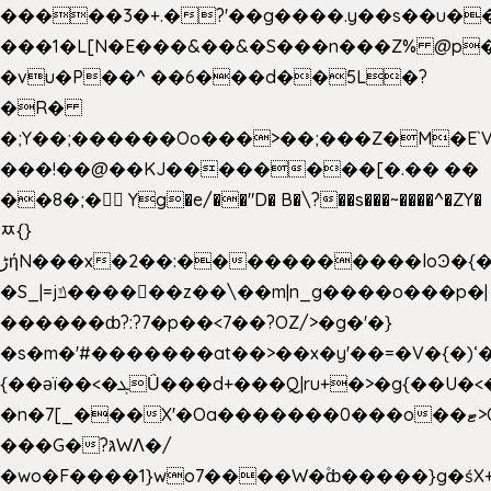
�����3�+.�?'��g����.y��s��u�
���1�L[N�E���&��&�S���n���Z% @p
�vu�P��^ ��6���d��5L�?
�R�
�;Y��;������Oo���>��;���Z�M�E
���!��@��KJ��������[�.�� ��
��8�;�򜸥 Yg�e/��"D�
B�
\?��s���~����^�ZY�
ﾹ{}
����������loϿ�{�nl^<�گ;��#�c��s.^^~�qF��w
ڑήN���x�2��:�
�S_|=jݿ������z��\��m|n_g����o���p�|
������ȸ?:?7�p��<7��?OZ/>�g�'�}
�s�m�'#�������at��>��x�y'��=�V�{�)ʻ�
{��ǝï��<�ܓǗ���d+���Q|ru+�>�g{��U�<�������x���U��?
�n�7[_���X'�Oa�������0���o��ޓ>O�ޝ�>
���G�?גּWΛ�/
�wo�F����1}wo7����W�۫ȸ�����}g�ś