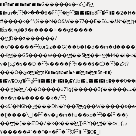
��?��������������G�����x�~x\߽]ߝ
��xտ�:�>���ӧ�ܷ�Ӈ�������ο8���I�2�H��
#����<�^\%��N�O&W��77��E�E6J�έN*
㫝s�;=y|�9�r����I+��gB����-
�D��z������/
�o"�����cur2iz��G{��b�t�d��m�d����]�h
�4��G3����W�����3i�ܼ�=�M��i�<��&
v�[;ݤ�s��D �v����|h���ŝ�Ѽ��zלt?
���O�ێa��K���q�p��l�>:�����3�~��}
���W�O;g'�g�����{�~����y�YJb��U�������d�ܻ�
���/.��O����ū7`lg{�����3{�����ﭓ��ltr
�x�vr�#����;�k�/
�<&`�MGh����DN�Y��7g��W�����s�
�[����\_|��v�y�m�hu��xc��� ��}
�� �[��E`D�/�k�:���]}RΎƫ��'�cv_ݜ}
��˝#�����۷O � �O�_|
��=�