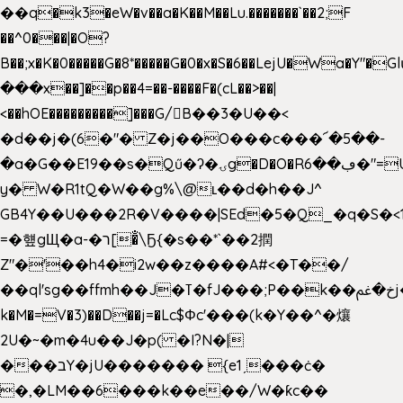
��q�k3�eW�v��a�K��M��Lu.�������`��2;F
��^0���|�O?
B��;x�K�0�����G�8*�����G�0�x�S�6��LejU�Wa�Y"
���x��]��p��4=��-����F�(cL��>��|
<��hOE���������]���G/B��3�U��<
�d��j�(6�"� Z�j��O���c���՜�5��-
�a�G��E19��s�Qű�ʔ�ۍg�D�O�Rڢ��6�"=Uh����
y� W�R1tQ�W��g%\@ʟ��d�h��J^
GB4Y��U���2R�V����|SEd�5�Q_�q�S�<1
=�헆gЩ�a-�ר[�̐\Ҕ{�s��*`��2撋
Z"�'��h4�i2w��z����A#<�T��/
��ql'sg��ffmh��J�ߠ�fJ���;P��k��خ�ﰬj��0��E8��6G���գN9?
k�M�=V�3)��D��j=�Lc$Φc'���(k�Y��^�爙
2U�~�m�4u��J�p( �I?N�|
���בY�jU������� {e1ˏ���ċ�
�,�LM��6���k��e��/W�ƙc��