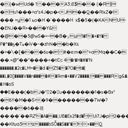
�{�wUd� 1 ���A3;iE$�� (�R |
�u1���>a*s4J�p�<Ji��Q��R!xZ�!
��� =y�1 ьo�H �`����H x$�5�(�KANU-
�ENJ��R+���Y&
�@��3@wS�=~�B�ۊµ1�f�+�Y�
P�^��ҕ�Tە�iV�~�zhN��b�Xs
�>�\�[���6ʋ�i #�e:m�*+aMq��C�
��.+@"��"����+�tϾc 4�r�H�#�'N
������;�2c�LM=��d �Z5��?O�t�|
��L�0[����V��n����#�lkm�+��V2����;�����Rg&�
�:H�oSۤ
��E���(�bJ�*2�u������i�1�s�Bx*
�6Y�M��S>�9��������TW�?
�����6��겪
��:��`��RZ'�A���,UB�Ex2f�d�֠Ui7J�p2
��KԽa3 z����bSȬ��S��*�!+��Q