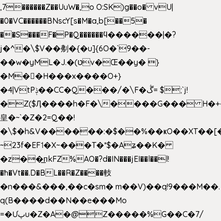
,7������Z��UuW�,o O:SK)g��o� vU|
�0�VC������BNscY[s�M�a,b[��5�
��S���F�P�Q������ϥ������|�?
j�^�\$V��刜�{�u]{6O�`9��-
��w�yML�J.�(טv�Œ��y� }
�M��H���x����O+}
�4|VtPݙ��CC�Q���/�\F�ڴ= $;`j!
�Z($Ӆ����h�F�\����G��� H�+
皇�~`�Z�2=Q��!
�\$�h&V������:�$��%��ҝO��XT��[
~23f�EF˦�X~���T�*$�Aʑ��K�
�z��͟пkFZ%AO�?d�IN���jEI��l��l!
�ħ�Vt��.D�BL��R�Z����䡋
�n���&���,��c�sm� m��V)��q!9���M��.
q(B����d��N��e���Mo
=�Ưپu�Z�A�@Z�����%G��C�7/