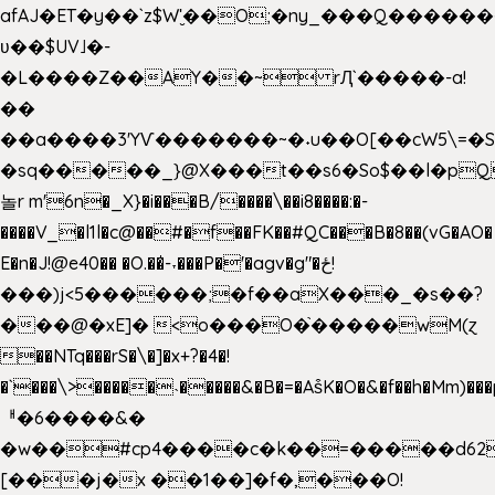
afAJ�ET�y��`z$W'̮��O;�ny_���Q���
ʋ��$UV˩�-
�L����Z��AY��~ rԮ`�����-a!
��
��a����3'YѴ�������~�˖u��O[��cW5\=�SI�
�sq�����_}@X���t��s6�So$��l�pQ
놀r m'6n�_X}�i���B/����\��i8����:�-
����V_�l1l�c@��#�f��FK��#QC���B�8��(vG�AO�
E�n�J!@e40�� �O.��̍-˕���P�'�agv�g"�ځ!
���)j<5������;�f��aX���_�s��?
���@�xE]� <o���O�֙�����wM(ɀ
��NTq���rS�\�]�x+?�4�!
�`���\>�����˴�����&�B�=�As͒K�O�&�f��h�Mm)���p
ᅢ�6����&�
�w��#cp4����c�k��=�����d62
[���j�x ��1��]�f�,���O!