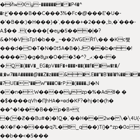
�Ӥw
Xy~������� �P4�^
�rځ'����B��C���3%�Fc�@���E'�U�-
�'�B��:)�H���}�`,����+�2���,;b,�`���-
A.$��ہ(����[�ey�S���|�?
&�M�V|sTp1�b��_~��2WGEȐ1\�� �Kc쩇
���d�D�T�N�0t5A�B�}J?��b�n�!
����}�g�8yx�O�i�3�^?_ޣ;��<�
�;Q�{��V�_EG�pV��F�+���×��(��f� �w�t�/
�;�w7��A�����@��Z�z���&�.E��"�B'��l�%���
�7UE�*��W"���O�rP;�(����ڬ�N
��n�;W����yzp�%�Aá8� �
�$����qVh�ԤhHA�=ɵd�KF?�hj�t�(h�
��^�1���B��p�B+(
�(�Ƶ��Bu#�)�1Q�,`��H��2w� \�\4U{
�X�F�>�i���q7L�8_q��)Ti]�^zp�0o 
��b��<�S���