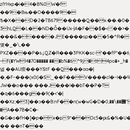
zlYHxp�i�4�B%0W�f
��9�Bњ��O����9�
Ѣ�X��D�2�TB679 �����Q��x.��.�0�
3hLQ�L��ND�Ȫ��Ux-|A�F��$�< ��>�
���&�����J E����sp���5�^R�
옞�_�\,��
PXZ����P�sؼQZ�R���3PKK�sc-*��fP*��6_̦Q���H�hl��a��j��dӤ�ܥ�Ք�7�)S�_3y��@�n-
~f{�YWl4�7O����� ���b%�6^9j�t4po�+_h�
넮 ��AU痓���YՏtF ��Q���aa�|
�,�F~���(x0(i�S_��F��V����cl�~I��
JW��o��� ���J�̖��I��bT��P�T
�q�6���g��9(�<'�|
��Xz;�3]��ͻ��B:nF��n(w�wG�D�݌��\��,0"�
�A��7B�C�-
�G�o�fH�]�p�x�p9*��Oc5�ԗ&�%�U
�� ��nT���