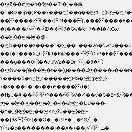
�Z��#�n�*��"�)��䑺
�T�82�}p�}P��x���`��g��#l`)C�.
������Z]��e M���[,�������8�
�(���:�/v�D� 6l7�Gw�'cf-7��l�/tĈo/
��0���@-
�b��t��z����^���=���2o�\w^J���C
��]�]'���Xڦ+�J�K@���`*OnP�F�I�����n����ˎ���E>���%
���y���0��/J|Wz��Dn 'j.�8�
�%w��ʃ����t��{y����J����ޕ���r��d�$e҅b�e����
Y����ǟ�яc�����MG�p-
+�S�:��=�[�x��aS����d�}
�HʂU�#;��^���W�>1��v�G�Bn&
� ������vi�Ə �IJU���-
�Y�R���KI?J���-
��}9&ǔr)��O�_�{ЯF� _�^Ə/_�
Yz�c��������j��A�+��jV ݖ�-