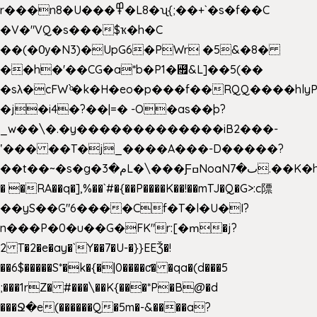
r���n8�U���߾�L8�ʯ{;��+`�s�f��C
�V�"VQ�s���$ҡ�h�C
��(�Ѹ�N3)�UpG6�PWr �5&�8�
��h�'��CG�a*b�P1�꘯&L]��5(��
�sλ�cFW`ͦ�k�H�eo�p���f��RQQ����hlyP8@�CV�*
�j�i4�?��|=� -O�as��þ?
_w��\�.�y�������������iB2���-
ʽ��� ��T�j_����A���-D�����?
��t��~�s�g�م�3L�\���ƑߛNoaNٮ�7.��K�h8K�Ύ���haB��#��>�b�#�f�<��
� �RA��q�],%��`#�{��P����K��!��mTJ�Q�G>:c䧣
��yS��G"6����Cf�T�l�U�I?
n���P�0�u��G�FK"r:[�ՠ�j?
2 T�2�e�ay�`Y��7�U-�}}EEǮ�!
��6$�����S*�k�{�|0����ƈ� �qa�(d���5
;���1rZ� #���\��
K{���*P�B@�d
���Ջ�e(������Q�5m�-&����a?