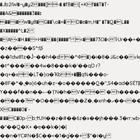
�Jb2IW�~y�y2���]-� �fB�[+Kf��T�T-
��A&������3��ɪ
��i�W�y8�G��\o�+�̊D�e�m,H�" �T�Q�L��
�X�����^L�2
�A<�H.��=H����{����" <���73O�<؇Ur�
�z����S^帒
��1dw81z�J̔~��h4�d�
^Φ�)�i�8�J&c��v
�t^�����4w�8���k�'��qD r?
�q+�x�LT�}a�Ҡb+�׋q%���o-
�8F�^�ܾ,�ә}6�uh�z~�o������Q�",S4�ad�SÉT|b
Y���f̄��n��ސ�ȚN�h�V� �`�h�����|
����?^�O������Z�,�xnh�ވ��<���u4Ɠ��+�
XC����0�`-
�:��C�0p- b;ϮUH��z�#��6z�x��ʅh���.3�rr
�*��Q�K+ �e��k�)�|
��n�YC#N�$C��<�1�g֡��+ $"�I�y