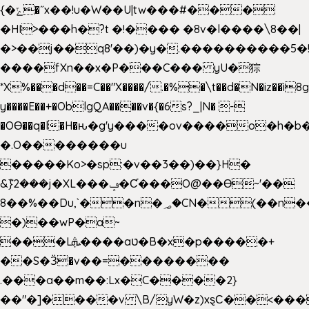
{�ݻ�˝x��!u�W��U|tw���#���
�HI>���h�?t �!���� �8v�l����\8��|
�>��j��q8'��)�y�.����������5�
����fXn��x�P���C��� yU�猔
*X%���d��=C��"X����/.�%�\t��d�N�iz��ì8
y����E��+�OblgQA����v�{�6s?_|N� -
�OƟ��q�l�H�ԋ�g'y����ov����o�h
�.O��������u
�����Ko>�sp:�v��3��)��}H�
&݉}2���j�XL���ݡ�Ƈ���O@��Ɵ~'��
8��%��Du,`��n�؃�CN�(��n��ւ���B�9��
�)��wP�a~
���Lܞ����aט�B�x�p�����+
��S�Ӟ�v��=��������
.���a��m��:Lx�C����2}
��"�]����v \B/yW�z)xȿС��<���