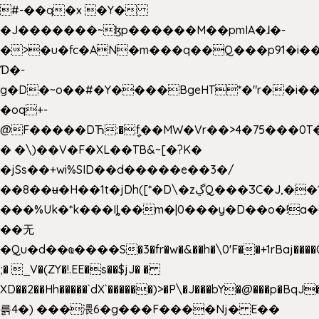
#-��q�x �Y�
�J�������~ɮp������M��pmIA�ɺ�-
�>�u�fc�AN�m���q��Q���p91�i�
Ɗ�-
g�D�~o��#�Y����BgeHT*�"r��i��[
�oq+-
@F�����DЋ:�ީf��MW�Vr��>4�75���0T�
� �\)��V�F�XL��TB&~[�?K�
�jSs��+wi%SID�� d�����e��3�/
��8��ʉ�H��1t�jDh([*�D\�zڲQ���ӠC�J,��1���eJ��U��j�\���&�6­
���%Uk�*k���Iȴ��m�|0���y�D��o�!a�
��无
�Qu�d��ҩ�󠬸���S�3�fr�w�&��h�\0'F��+1rBaj����O$ݓ�0�ڳ�����+���6_�CPB�ˁ>׋�DAR�1qU$���g�%T4�����'ca���9 {
;� _V�(ZY�!.EE�s��$jJ� �
XD��2��Hh�����`dX`������)>�P\�J���bY�@���p�BqJ
륽4�) ���渨6�g���F����Nj� E��