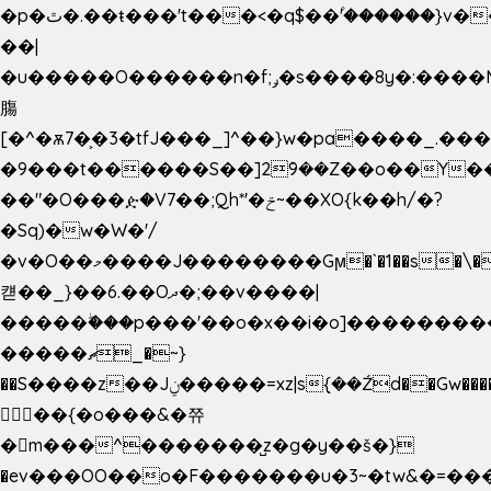
�p�ٿ�.��ŧ���'t���<�q$��۫'������}v����ݚ�F��{����:l��ɞ�N����~�>|
��|
�u�����O������n�f;ݛ�s����8y�:����M�
膓
[�^�ѫ7�͕�3�tfJ���_]^��}w�pa����_.��
�9���t������S��]2ܰ9��Z��o��Y�
��"�O���ዽ�V7��;Qh*'�ݗ~��XO{k��h/�?
�Sq)�w�W�'/
�v�O��މ����J��������Gϻ�`�1��s�\����'�I���ݭE��~%��;]���M|szvѺ5
컏��_}��6.��Oދ�;��v����|
�����ۖ���p���'��o�x��i�o]��������
�����ޗ_�~}
��S����z��Jݧ�����=xz|sܼ{��Źd��Gw�����n~
𳏮 ��{�o���&�쮸
�󧽑m���^�������̺z�g�y��š�}
�ev���OO��o�F�������u�3~�tw&�=�