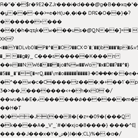
R�"�`�$r�9E2�ZJɾ���i�d���@g�B��x
�y��-��>=e�H(u�,�i�� DRʢ�O��}�?
������+ ���
��(�h�qҵk� w���us�@QN��]=� 
XK?
<��iY�DLvb0l�P�^��Oʔ��CX۝`�;`��)b���'�p�&v5(�
�_ ��g�ӯ_ C���s�����K���n
��н��N;W6����jo�%w��Wo"�x�D��?��^�}
�5��
_�ˇ�[�=rQ.���\m�o�����Ǐ����ꗿ�0���r�:�e�
�^��w�c�C����z���;�+��1`�p
3�>��,�������<+�h�x0`�/
��wu�A�E�ޥ������ǿ������m��d�C��9��e�D��1�2�/
��H�T
�)�+�J{��8�{�z=�09�{���Q
�k����A�_V'_`#�!�xjo�8����} ����^E|
��� ��J���x�Y�ݜ�}I�i�;CL}%�.�a�/