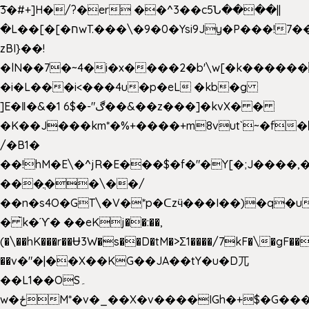
͞3�#+]H�/?�er ��^3��c5Ն����||
�L��[�[�חwT.���\�9�0�Ysi9Jy�P���!7���,�>�P�z�k��-
zBI}��!
�lN��7�~4�i�x����2�b'\w[�k����
�i�L���i<���4u�p�eL �kb�g
]E�ǁ�&�1 6$�-"ڰ��&��z���]�kvX� �
�K��J���km*�%+����+m8vut`~�f�޶CF
/�B1�
��!hM�E\�^jR�E���$�f�"�Y[�;J����,
���ֲ��\��/
��n�s4O�GT\�V�*p�ᑕzӵ���I��)�q�u
� ̀k�ϓ� ��eKj��:��,
(�\��hK���r��Ʉ3W�s��D�tM�>Ʃ1����/7kF�\�gF
��v�"�|��X��KG��JA��tY�u�D兀
��L1��OS۔
w�ځM*�v�_��X�v����IGh�+$�G���]e�`�I�n��YzeU('Lr�2���l�Tnx��hm�B��,�,�E��_��ֲ