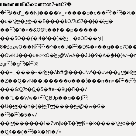
���������E�3�xo��tta�7-��Ը?�
�
҂�d'_��ǋ����V_<����c�c��`��>t�
�u�\�;-��E����kO.'7u57��|���
���*�<�&O©'t��F�;�p�����
���5O��{�|4�'��]�_ �ԍOD��Ņ |
ݿ�8ozwO��Ń�^�x�J��D%�<��͉q��e7C��q�ȝNמ��t'h������hǛ���<�NN޸|
�OwKJ���ue<=xO�@WwA��J́J�9�A�݈�I�}w~�
zyr�g�X!
��+_����~�r�ߡb#@���J\v'��uw��ؽ�Ko�d4�۵��v�t.���݁w����}_}9��ĭ��
�Z��Q�vN��;�����o���;͋���n�n=��:e:�݋'�3:�_
���&:Q7t�Q�5�#e~�9y�݅󈽻��/
��"��Ww�+QBJp��a��}
�U���h�{�T ����@�w�G�
���5�v/
��������1�7.vn|!x�T.�`|9=�k����\ͻ��ߏ��9B'|
�Q4��(��X�N1�/=