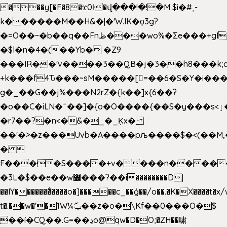
���y[�F�8�ϫ0ŀ�վ���!�!�M $i�#˲-
k������M��H&�|�'W.lK�ϙ3g?
�=O��~�b��q��Fnظ���wo%�Ʃe���+gI��9��4�Y6M����E��Yg����R�� P�Ȇ����w��+'�w��Q��p
�$l�n�4�(��Yb� �Z9
���IR��'v����3��QB�j�3��h8���k;
+k���f4Ԏ���~sM�����[=��6�S�Y�i���
g� _��G��j%���N2rZ�{k��]x{6��?
�o��C�iLN�ˉ��]�{o�O����{��S�y���s<ٳ���������:��;W��}
�r7��?�n<�&�_�_Ķx�
��'�>�z���Uvb�A����pљ����$�<(��M,�~ݏ�'�u����>�
� 
F����S����+v����n����
�3L�$��e��w߼���?��i��������D|
��IY�������͛����o�]�����c_��ģ��/o��.�K�X����t�x
t�.��w�'�1W¼ݕޮ��z�o�\Kf��0���O�
$
��í�CQ��.G=��ڍo@qw�D�O;�ZH��啸