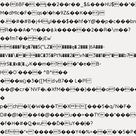
��I6BF�;�j��2��r��_$&���HU$��*
M�dMIc�F�qs�!�h�9Z&��K��}
�˗�#�#B�j44yI���$��hf�Y@��p�c���b
̟R���A�^n���ɸ.k������2��R�\m��?
��fmT�� �jԐw`
6���F�g�7��S("LZ�����ę�.2��� |6A���-
��V��\����C�35�Pt%���2� vN�3��1�*���b7�
rS�,�x�(�.نK��m�1��*�e�B-
H�O`���� ^B^i��
���м{j�3�([MdݍB7�� L�Pl
��@�c:r�`NVF�˪�XfM����)���ol���
�
p� ch�l{�W���T�X [���5�q/N�F�
D#�@I���4�@��� u��=��TY��*���
�f�H�#�Q�xu��Ď�uY��|�?
�Ef�*+ '����5���Y4�%=���'�5�