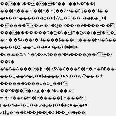
����s�����*��_��%�"��|
���������)��?��򥞾y���M� �
���^������o�;/AU�R[��×��K�._
�`�����G~I�^�Q�IZ��7�9����-� �|
�������:���O�Q�\�71�Q&�7�`�
��l�3A>��r�M����$���yҢ����1�B��
���+DZ^��^Ə����슝
�6�uū�%`V.N�\�XW)���*�G����/̨��?�/
��9�
�'�B�&����j�5V�C���$���RB��
���Q��W�L�����[��W/?��I�凷
������5���U�O_��I?
��X�@��<>yy�~�?�J��o>[
x:f��c�������$���6
((��"i�v7�O��iw�y�s��x�{�
Z}$g�>��ݳO��]��[�3d��_oަi�j��|