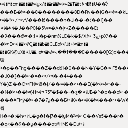
.�^�cm������yx/���r�i�2�T��t ΢�U��̈́/
���B���8��������8D�Rv��jG��kL
�*/vV���l6����n�Ji��-�(��l]֚��
��J��P0l�5W=�A�|Z�ͅ����Et
�9���6�;l�p�nm%LE�k�$/X; ڃ3+pX*��
�ެD ��*Q����b��CLEa'J�+�:n��
���GK@uX�KU��,Ie�w։��1���􆆕����0[G:)d��
獧
>�p��Tng����Z��d61�0���N�Y�C�F5���
�J0�]���=�/� �44���
Y�)Z:��CFN8�j/������E(���-
�N���}H 75"�$��~�:չ�͟UB�^�p��o
���ۜ=FMy̌��7�7y���БKv�K����r>�W
둽
H�>�;�hrL�g�f�|7��!yM�̊O��Vs5���r�
�q<��9��y����at#HMS�Dui