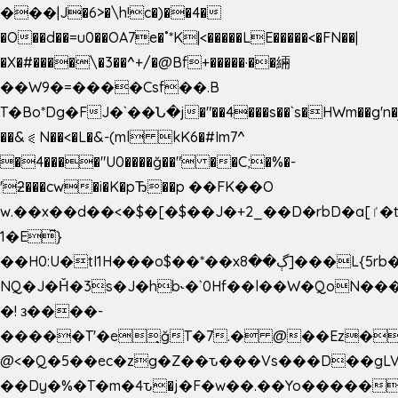
���|J�6>�\h!c�)��4�
�O��d��=u0��OA7e�˚*K
|<�����LE�����<�FN��|
�X�#����\�3��^+/�@Bf+�����·��緉
��W9�=����Csf��.B
T�Bo*Dg�FJ�`��Ն�j�"��4���s��`s�HWm��g'n�ږ�Ht�!
��&⪗N��<�L�&-(ml kK6�#Im7^
�4����"U0����ğ��" ��C;�%�-
'ƻ���cw�i�K�pЂ��p ��FK��O
w.��x��d��<�$�[�$��J�+2_��D�rbD�a[ٵ�t9?
1�E͆}
��H0:U�tI1H���o$��*��xڳ��8]���L{5rb�����b
NQ�J�Ȟ�3s�J�hb˞�`0Hf��l��W�QoN�
�! з����-
�����T'�e͉ğT�7.� @��Ez�
@<�Q�5��ec�zg�Z��ԏ���Vs���D��gLV
��Dy�%�T�m�4ԏ�j�F�w��.��Yo�����