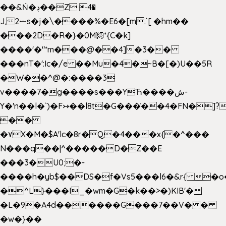
��&Ń�ڊ��Z 4�
J,ޟ2s�j�\����%�E6�[m.`[ �hm��
���2D�R�}�0M㉀*{C�k]
��
��'�"*m���@��4]�3��
���nT�':Ic�/e ��Mu�4�~B�[�)U��5R
�W��^@�:����3
v����7�g����s���YЋ����ش-
Y�'n��l�`)�F↣��l8t�G���͑��4�FN�]?
��
�۷X�M�$A'lc�8r�Q�4���x{�^���
N���q��|^�����D�Z��E
���3�U0;�-
����h�yb$��DS�f�Vs5���l6�&r{ �o
�^L}���I_�wm�G�k��>�)KIB'�
�L�9�A4d������G���7��V� �
�w�}��