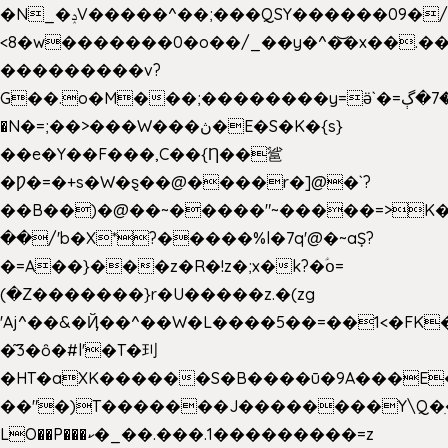
�N_�ݚV�����^��;���QSY������09�/nV{���o_�+�����k��.�/>�N�����N�jO���^�]
<8�w�������0�o��/_��y�^�͝�x��.����7��hg
���������v?
G��.o�M���;��������y=ӛ`�=ݳ�7�ڳ�
�N�=;��>���W���ڽ�E�S�K�{s}
��e�Y��F���,C��{Ƞ��䣉
�Ƿ�=�+s�W�ȿ��@����r�]@�`?
��B��)�@��~�����"~�����=>K�x
��/'b�X*?�����%l�7q'@�~aȘ?
�=A��}���z�R�!z�;x�k?�ؑօ=
(�Z�������}r�U�����z.�(zg
'Aj^��&�Ҋ��^��W�L��
��5��=��1<�FK
�͂3�ȏ�#l'�T�㺫
�HT�aXK������S�B����ū�9A���E�
��"�)T�������J��������Y\Q�ִ
LO��P���ކ�_��.���.1���������=z