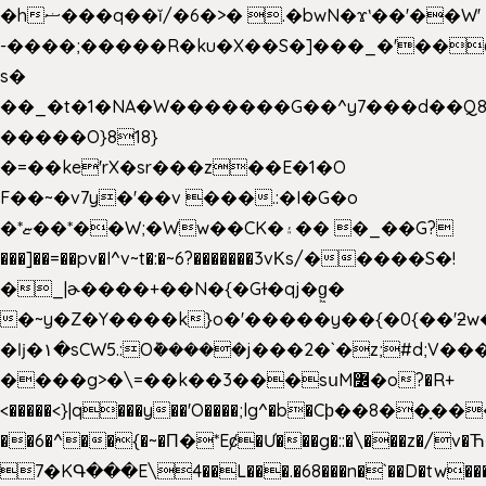
�hޟ���q��ĭ/�6�>� .�bwN�ϫˋ��'��W'
-����;�����R�ku�X��S�]���_�'��
s�
��_�t�1�NA�W�������G��^y7���d��Q8
�����O}818}
�=��ke'rX�sr���z��E�1�O
F��~�v7y�'��v ���.:�I�G�o
�*ޏ��*��W;�Ww��CK�۽�� �_��G?
���]��=��pv�I^v~t�:�~6?�������3vΚs/�����S�!
�_|ɚ����+��N�{�Gɫ�qj�g͖�
�~y�Z�Y����k}o�'�����y��{�0{��'ƻw��"��ɷ���]7x��w�b
�ǉ�۱�sCW5.:O݉�����j���2�`�z;#d;V��
����g>�\=��k��3���sսM߼�o?�R+
<�����<}|q���y��'O����;lg^�b�Cϸ��8��ָ�
��6�^��{�~�Π�*Eȼ�
Ư���g�::�\���z�/v
7�KԳ���E\4��L���.�68���n�`��D�tw��