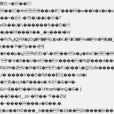
䩡Ơ˼=���
���4m8��s�8\"����w��k�a�e�s\n
��=�}.-�YS�)��{��?
ʜ0k��(�\������%��O�
�į�����X��_�>̲���I�W
�Pc%ڨQA�gOg���jL�je�K˗��O��w��m��)��_��Rߊu>
{���`P�p��<||
�6��p�y%D:�\�4��r e�y�#eC��
ˇF�*e�S��U�m��<�����%@���d���
R&SM�ZV�M�R2�*ڏ�PJ�l��\�Qufe����<�l���
J�`����V��D�%8��$(���-cd�|
�8j�x{d�P���x�.4U�&�H�-
&x'=$����o�\MtaeN�!mQ�G� }
��5��ԁ_Ja~��� "F��ZG|
�~�������u�Ei��,�,
{�zi��tX0���_b��̘�7�2d��Zd����|U�