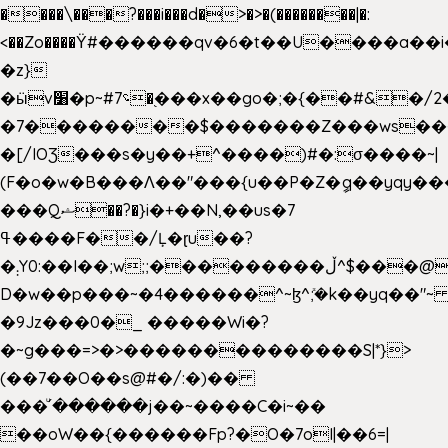
����\���?���i���d�>�>�(��������|�:
<��Zo����Ϋ#������qv�6�t��U����a��i
�z}
�ӹv׸�p~#؝7�֭���x��go�;�{��#&�/2���j���pO����/^�<�>ޝx7O�"\%�����cKy{���N������/
�7��������$�������Z���ws���.
�[/IOƷ���s�y��+^����)#�:σ����~|
(F�o�w�B���Ʌ��"���{u��P�Z�ީq��yqy����ܙ��=��x���>���
���Qޝ��?�}i�+��N,��us�7
ߟ����F��/Ļ�ɽu��?
�܄Y0:��I��;w;;���������ڵ^$�͏��@�����֡�t��v�_�:G���i;GWR�n4�gO������?
D�w��p���~�4������^~ɮ^ܺ;�k��yq��"~ 
�9Jz���0�_ �����Wi�?
�~g���=>�>��������������S|*}>
(��7��O��s@#�/:�)��
���ͧ՛������j��~����C�i~��
��oW��{������Fp?�O�7oI|��6=|