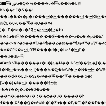
2���ڜG�Ǫ�7e����u�υ��%�U胜
KN��
`�&��!
��L�Tu�r�p�x����������r�K5��
njǬ�07u���RЮ��#4
)�_R�wt�k�87�̠��H+
G�6a�8������;��(����+x�x� �pd�6/
�*�xN%P�ō��U�]��Z�æ�� Jŋv�w`�Aa
�A�CPK�#y035����d�ҁ�Lɷ6�լ�
���E-
�Ě�>6򁊔I������z�y��M��jNS��*�͈[
t�Hf�h<��k[���7c�Q�6AW��N��
���d��ȽDk�$2�@����* �:��� g�)
[w��j�I� iu�����h䖭
=!x�9��j�J�i�0�p��
��m�{�Mw�ˡ(�l3�l�z��J� �����h
4���;%8��Q�n6wkh�*�Za��'�I\�Τ*�E��Γ��