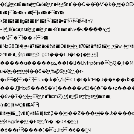
�(yc�8����C�6���43��ߴ��O��͒�Ѵ�k��OEX�2�,�)�t��@���aw����;�׷o�_��2�sy��.�=W�n��߃�{4��ߑ��i�8V6v4W�9��s���g�
���] �e��m��|x�����Y��
>$�������g�����^�������=�?��n?
~;͝�{�c�;�s��̺�����-8`�����Nvߤ����>�
��\�܃�˓n >��
�NzG8E�4+�7����o�%���O���78���#�2���w~>�
>^��F�hp���Σ g0t���Ǉ�1�{�|
�����a�����pܜ��f��vfrp6m�ϦQ�jf�M����J:�x��-?
u��4��5�%@$0 �t-
�d�)�Ux�ik�\/bCΤ�t�k*M�J��8��d>�%
���J]Mce9���$�V]�����wE)�(�"��+z����
�6v�ߖ�E7��"I�ȶmZ)i�3� ���:���,
{n�G]�WQ���A|
�:���_]v��]v�l&�j�z�Ҙ����Z�����J:���
4Bgde��EXfn�:I�0K�}
�6��r����)�zJfe�6��[Ɲ