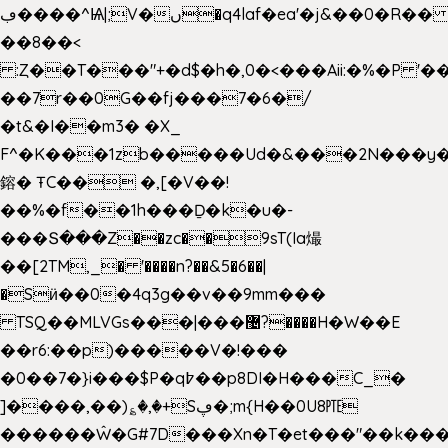
ڢ����^Ѩ|;V�ں�q4laf�ea'�j&��0�R�� J0O
��8��<
:Ȥ��T���"+�d$�h�,0�<�
��Aii:�%�P 
��7r��0G��fj���7�6�/
�t&�I��m3� �X_
F^�K���1zb�����Ud�&���2N���y�
鎔� ŦC�� �,[�V��!
��%�f��1h���Ḏ�k�u�-
���Տ���Z��zc��9sT(Ia熶
��[2TM,_� '����n?��&5�6��|
�Sӥ��0�4q3g��v��9mm���
TSQ��MLVGs���|���޴?����H�W��E
��r6:��p)�����V�!���
�0��7�}i���$P�q߈��p8DI�H���C_�
]����,��)؏�,�+Sڥ�;m{H��0U8㉐
������Ŵ�G#7D���Xn�T�et���"��k����5K