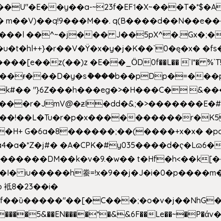
�E��y��a-~23f�EF˦�X~���T�*$�Aʑ��K�
sm� m��V)��q!9���M��. q(B����d��N��e�
l++}�r��V�Ÿ�x�y�j�K��`0�ę�x� �fs�LMMP5]hc
��ɍ���D�y�sު����b��pDp�=���
�k#�� "}6Z���h���eg�>�H���C� 
&��!��L�Tu�r�p�x����������r�K5
��H+ G�6a�8������;��(����+x�x� �p
�a�*Z�j#� �A�CPK�#y035����d�ҁ�Lɷ6�
[�,�������DM��k�v�9.�w�� t�Hf�h<��
 iu�����h䖭=!x�9��j�J�i�0�p�� ��m�{�M
 袛8�23��i�
f��ȕ�����"��[�C���;�o�v�j��NhG�m