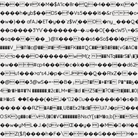
�� �۷X�M�$A'lc�8r�Q�4���x{�
����h�yb$��DS�f�Vs5���l6�&r{ 
�w�}�� afAJ�ET�y��`z$W'̮��O;�ny_�
��a����3'YѴ�������~�˖u��O[��cW5\=�SI�
�sq�����_}@X���t��s6�So$��l�pQ���T
����V_�l1l�c@��#�f��FK��#QC���B�8��(vG�AO� E�n�J!@e40�� �O.��̍-˕���P�'�a
<o���O�֙�����wM(ɀ ��NTq���rS�\�]�x+?�
�w��#cp4����c�k��=�����d62�7
�u1���>a*s4J�p�<Ji��Q��R!xZ�!��
�@��3@wS�=~�B�ۊµ1�f�+�Y� P�^��ҕ�Tە�iV�~�zhN��b�Xs �>�\�[���6ʋ�i #�e:m�*+aMq��C� ��.+@"��"����+�tϾc
4�r�H�#�'N ������;�2c�LM=��d �Z5��?O�t�|��L�
�:H�oSۤ ��E���(�bJ�*2�u������i�1�
��:��`��RZ'�A���,UB�Ex2f�d�֠Ui7J�p2�
O:SK)g��o� vU|�0�VC������BNscY[s�M�a,b[
��w�yML�J.�(טv�Œ��y� }�M��H���x����O+}�4|VtPݙ��CC�Q���/�\F�ڴ= $;`j!
�Z($Ӆ����h�F�\����G��� H�+�