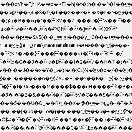
��qVh�ԤhHA�=ɵd�KF?�hj�t�(h� ��^�1��
��3@7��~)6�Ś�t\�F��X��k�P �X�F�>�i��
d���@g�B��xq�*��8V��/L���J�W����
ҵk� w���us�@QN��]=�  XK?
�
_�ˇ�[�=rQ.���\m�o�����Ǐ����ꗿ�0���r�:�e��-
(S 3�>��,�������<+�h�x0`�/
�/����s�����*��_��%�"��|
�^������o�;/AU�R[��×��K�._ �`��
 ��l�3A>��r�M����$���yҢ����1�B�
�/��9� �'�B�&����j�5V�C���$���
�5���U�O_��I?��X�@��<>yy�~�?�J
�Ŏ$#��}�vu�P��^ ��6���d��
`V����;��8����G�M .Ep���� ��