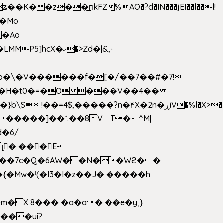
 �z��͟пkFZ%AO�?d�IN���jEI��l��l!
��Mo
X�ޚ�>Zd�|&,-
p�\�V������f�[�/��7��#�7!
&���H�t0�=�O���V��4��
�����]��*.��8VT� ^M|
d�6/
լ� ���E-
k[���7c�Q�6AW��N��Wϩ��
w�ˡ(�l3�l�z��J� �����h
�X 8��� �a�a� ��e�y˿}