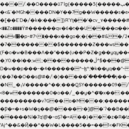
���/.��O����ū7`lg{�����3{�����ﭓ��ltr �x�vr�#����;�k�/
�<&`�MGh����DN�Y��7g��W�����s�
��˝#�����۷O � �O�_|����\���?���i���d�>�>�(��������|�:
<��Zo����Ϋ#������qv�6�t��U����a��i
�ӹv׸�p~#؝7�֭���x��go�;�{��#&�/2���j���pO����/^�<�>ޝx7O�"\%�����cKy{���N������/
�7��������$�������Z���ws���.�
(F�o�w�B���Ʌ��"���{u��P�Z�ީq��yqy����ܙ��=��x���>����+�}���Qޝ��?�}i�+��N,��us�7 ߟ����F��/Ļ�
�܄Y0:��I��;w;;���������ڵ^$�͏��@�����֡�t��v�_�:G���i;GWR�n4�gO������?
D�w��p���~�4������^~ɮ^ܺ;�k��yq��"~
(��7��O��s@#�/:�)�� ���ͧ՛������j��~
�N_�ݚV�����^��;���QSY������09�/nV{���o_�+�����k��.�/>�N�����N�jO���^�]
<8�w�������0�o��/_��y�^�͝�x��.����7��hg
���������v?G��.o�M���;��������y=ӛ`�=ݳ�7�ڳ� �N�=;��>���W���ڽ�E�S�K�{s}�
�Ƿ�=�+s�W�ȿ��@����r�]@�`?��B��
�����%l�7q'@�~aȘ?�=A��}���z�R�!z�
'Aj^��&�Ҋ��^��W�L��
��5��=��1<�FK