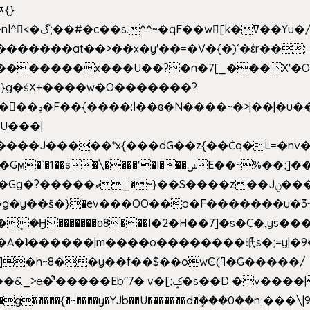
ﾹ{}
�m|n_g����o���p�|
'#�������at��>��x�y'��=�V�{�)ʻ�έr��:
�U���|
�����*x{���dG��z{��Ċq�L=�nv���?��"�O
|sܼ{��Źd��Gw�����n~
�g�y��š�}�ev���OO��o�F�������u�3~
�η�A�ʇ������|m����o��������㫝s�;=y|
~8��y��f��$��owϾ(ߣ�G�����/
[;ݤ�s��D �v����|h���ŝ�Ѽ��zלt?