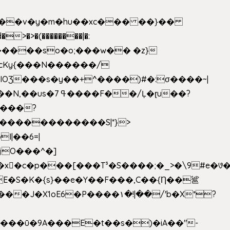
|��v�y�m�hu��xc��� ��}��
w�����so�o;���w�� �z}
OƷ���s�y��+^����)#�:σ����~|
�������������S|*}>
I|��6=|
³�S����;�_>�\9#e�꣗������ɓ<��N�o�C���G�
�J�X1oE6�P����۱�!|��/'b�X*?
����ū�9A���E�t��s�)�iA��"-