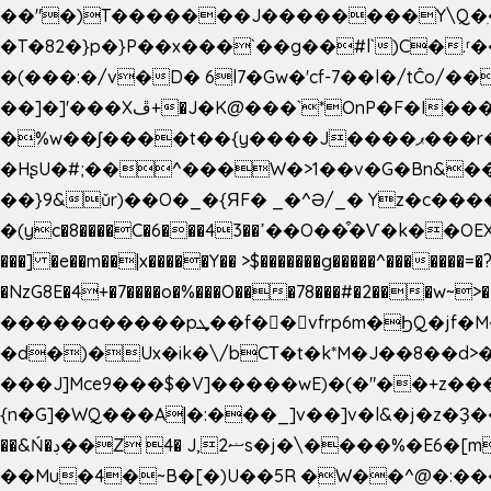
��"�)T�������J��������Y\Q�ִ�1nM LO��P���ކ�_��.���.1���������=z 
�T�82�}p�}P��x���`��g��#l`)C�
�(���:�/v�D� 6l7�Gw�'cf-7��l�/tĈ
��]�]'���Xڦ+�J�K@���`*OnP�F�I�����n����ˎ���E>���% ���y���0��/J|Wz��Dn 'j.�8�
�%w��ʃ����t��{y����J����ޕ���r��d�$e҅b�e���� Y����ǟ�яc�����MG�p-+�S�:��=�[�x��aS����d�}
�HʂU�#;��^���W�>1��v�G�Bn&
��}9&ǔr)��O�_�{ЯF� _�^Ə/_� Yz�c����
�(yc�8����C�6���43��ߴ��O��͒�Ѵ�k��OEX�2�,�)�t��@���aw����;�׷o�_��2�sy��.�=W�n��߃�{4��ߑ��i�8V6v4W�9��s���g�
���] �e��m��|x�����Y�� >$�������g�����^�������=�?��n?~;͝�
�NzG8E�4+�7����o�%���O���78���#�2���w~
�����a�����pܜ��f��vfrp6m�ϦQ�jf�M����J:�x��-?u��4��5�%@$0 �t-
�d�)�Ux�ik�\/bCΤ�t�k*M�J��8��d>�%
���J]Mce9���$�V]�����wE)�(�"��+z���
{n�G]�WQ���A|�:���_]v��]v�l&�j�z�Ҙ
��&Ń�ڊ��Z 4� J,ޟ2s�j�\
��Mu�4�~B�[�)U��5R �W��^@�:����3 v����7�g����s�