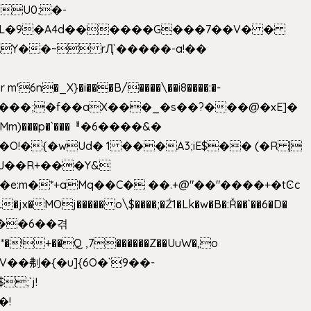
U0;�-
'� �L�9�A4d������G���7��V� �
AY��~ rԮ`�����-a!��
�_X}�i���B/����\��i8����:�-
h�Mm)���p�`���ᅢ�6����&�
�{�wUd� 1 ���A3;iE$�� (�R |
ENJ��R+���Y&
�jx�MOj����� o\$����;�Ź1�Lk�w�B�:Ř��`��6�D�
��6��겪
�!+��Q ,7������Z��UuW�,o
�\$V��刜�{�u]{6O�`9��-
�!