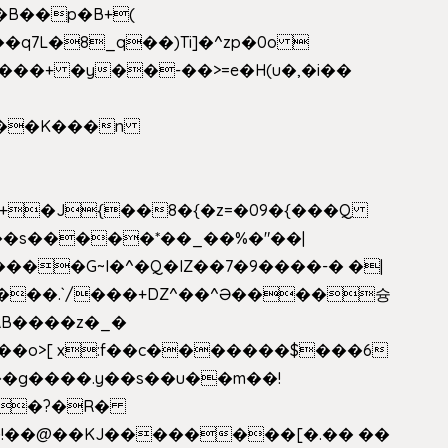
�B��p�B+(
�q7L�8_q��)Ti]�^zp�0o 
���+ �y��-��>=e�H(u�,�i��
���G~I�^�Q�IZ��7�9����-� �|
���.`/���+DZ^��^Ə����슝
RB����z�_�
��o>[ x:f��c�������$���6
5L�?�R�
�!��@��KJ��������[�.�� ��