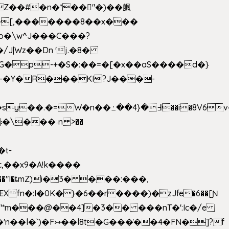
��[,�������8��x���
2o�\w^J���C���?
-�Y�R���KI?J���-
,��x9�A!k����
fn�:I�0K�}�6��r����)�zJfe�6��[Ɲ
"*m���@��4]�3�� ���nT�':Ic�/e