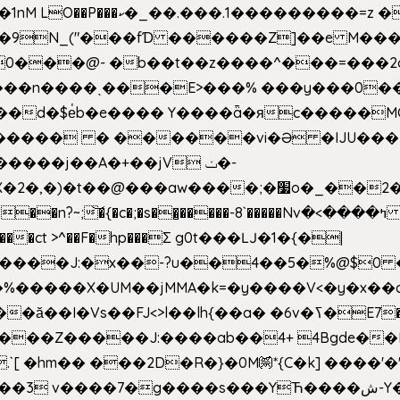
�Z��#�n�*��"�)��䑺
.ʳ��9N_("���fƊ ������Z]��e M�
o/��0���@- �b��t��z����^���=���
������ � ������vi�Ə �IJU���
����j��A�+��jV ݖ�-
{�c�;�s��̺�����-8`�����Nvߤ����>� ��\�܃�˓n >��
>����ct >^��F�hp���Σ g0t���Ǉ�1�{�|
�����X�UM��jMMA�k=�y����V<�y�x��c
�ӑ��I�Vs��FJ<>l��lh{��a
� �6v�ߖ�E7��"I�ȶmZ)i�3� ���:���,
����Z�����J:����ab��4+ 4Bgde��EX
����%�E6�[m.`[ �hm�� ���2D�R�}�0M㉀*{C�k] ��
��'�
��YЋ����ش-Y�'n��l�`)�F↣��l8t�G���͑��4�FN�]?f