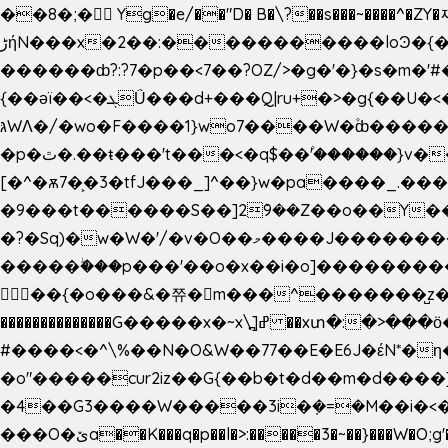
��8�;�򜸥 Yg�e/��"D�
B�
\?��s���~����^�ZY�
����������loϿ�{�nl^<�گ;��#�c��s.^^~�qF��w[k�ߜ��Yu�/�S_|=jݿ������z��\�
ڑήN���x�2��:�
������ȸ?:?7�p��<7��?OZ/>�g�'�}�s�m�
{��ǝï��<�ܓǗ���d+���Q|ru+�>�g{��U�<�������x���U��?�n�7[_���X'�Oa�������0���o��ޓ>O�ޝ�> ���G�?
גּWΛ�/�wo�F����1}wo7����W�۫ȸ�����}g�śX+����w�O�������?
�p�ٿ�.��ŧ���'t���<�q$��۫'������}v����ݚ�F��{����:l��ɞ�N����~�>|��|�u�����O������n�f;ݛ�s����8y�:����M�膓
[�^�ѫ7�͕�3�tfJ���_]^��}w�pa����_.��
�9���t������S��]2ܰ9��Z��o��Y�����J
�?�Sq)�w�W�'/�v�O��މ����J��������Gϻ�`�1��s�\����'�I���ݭE��~%��;]���M|szvѺ5컏��_}��6.��Oދ�;��v����|
�����ۖ���p���'��o�x��i�o]���������Gg�?�����ޗ_�~}��S����z��Jݧ�����=xz
𳏮 ��{�o���&�쮸�󧽑m���^�������̺z
��������������G�����x�~x\߽]ߝ ��xտ�:�>���ӧ�ܷ�Ӈ�������ο8���I�2�H��7]�s�Ç�,ys���p|3:=
#����<�^\%��N�O&W��77��E�E6J�έN*
�o"�����cur2iz��G{��b�t�d��m�d����]�h
�4��G3����W�����3i�ܼ�=�M��i�<��&_>e�͋'�����Eb"7� v�
���O�ێa��K���q�p��l�>:�����3�~��}���W�O;g'�g�����{�~����y�YJb��U�������d�ܻ���0��n;���\|9�^�}