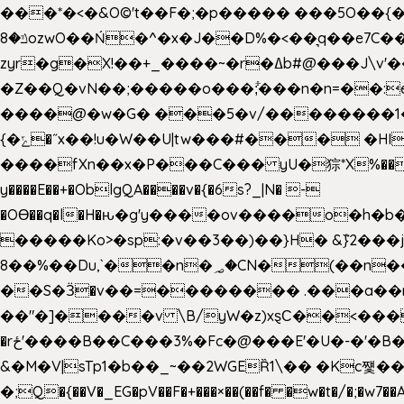
���*�<�&O©'t��F�;�p����� ���5O��{�|
ݿ�8ozwO��Ń�^�x�J��D%�<��͉q��e7C��q�ȝNמ��t'h������hǛ���<�NN޸|�OwKJ���ue<=xO�@WwA��J́J�9�A�݈�I�}w~�n�{1�
zyr�g�X!��+_����~�r�ߡb#@���J\v'��uw��ؽ�Ko�d4�۵��v�t.���݁w����}_}9��ĭ��
�Z��Q�vN��;�����o���;͋���n�n=��:e:�݋'�3:�_^�}���&:Q7t�Q�5�#e~�9y�݅󈽻��/��"��Ww�+QBJp��a��}�U���
����@�w�G� ���5�v/��������1�7.vn|!x�T.�`|9=�
{�ݻ�˝x��!u�W��U|tw���#��� �HI>���h�?t �!���� �8v�l����\8��|�>��j��q8'��)�y�.����������5�!
����fXn��x�P���C��� yU�猔*X%���d��=C�
y����E��+�OblgQA����v�{�6s?_|N� -
�OƟ��q�l�H�ԋ�g'y����ov����o�
�����Ko>�sp:�v��3��)��}H� &݉}2���j�XL���ݡ�Ƈ���O@
8��%��Du,`��n�؃�CN�(��n��ւ���B�9�� �)��wP�a~ ���Lܞ����aט�B�x�p�����+
��S�Ӟ�v��=�������� .���a��
��"�]����v \B/yW�z)xȿС��<��
�rځ'����B��C���3%�Fc�@���E'�U�-�'�B��:)�H���}�`,����+�2���,;b,�`���-A.$��ہ(����[�ey�S���|�?
&�M�V|sTp1�b��_~��2WGEȐ1\�� �Kc쩇���
�;Q�{��V�_EG�pV��F�+���×��(��f� �w�t�/�;�w7��A