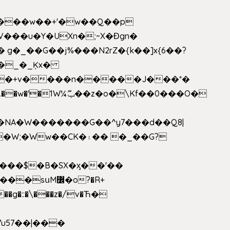
V���u�Y�UXn�;~X�Ɖgn�
�3L�$��e��w߼���?��i��������D|��IY�������͛����o�]�����c_��ģ��/o��.�K�X����t�x/w'��D�?t�.��w�'�1W¼ݕޮ��z�o�\Kf��0���O�
1�NA�W�������G��^y7���d��Q8|
սM߼�o?�R+
��g�::�\���z�/v�Ћ�
7u57��|���