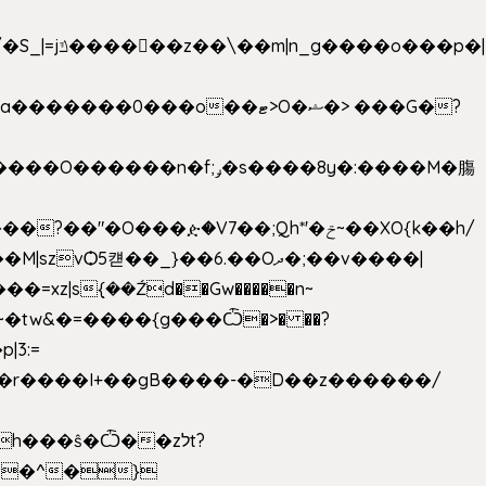
���ዽ�V7��;Qh*'�ݗ~��XO{k��h/
�tw&�=����{g���Ѽ�>� ��?
�9�r����I+��gB����-�D��z������/