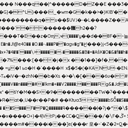
^��� N���q��|^�����D�Z��E ���3�
�o�G}�^L}���I_�wm�G�k��>�)KIB
��Q���������q� ʋ��$UV˩�-�L����Z��
��`�������޼h2��?
�E��z�Oɱ,ҹ(����'y��d��8F�~놀r m'6n
gv�g"�ځ!���)j<5������;�f��aX���_�s��?���@�xE]�
4�!�`���\>�����˴�����&�B�=�As͒K�O�&�f��
%���:[���j�x ��1��]�f�,���O!
� =y�1 ьo�H �`����H x$�5�(�KANU-�
0[����V��n����#�lkm�+��V2����;�����Rg&�Jd�L
s�Bx* �6Y�M��S>�9��������TW�?���
��R�at�,U��r��P�# ��KԽa3 z����bSȬ��S��*
��5� ��S���F�P�Q������ϥ������|�?j�^
���m#����i���]e(���r 皇�~`�Z�2=Q�