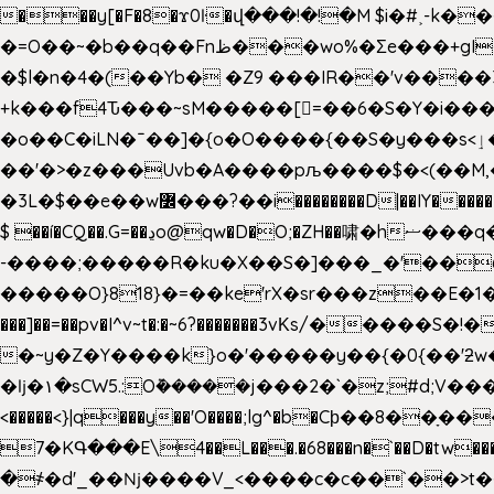
���y[�F�8�ϫ0ŀ�վ���!�!�M $i�#˲-k�
�=O��~�b��q��Fnظ���wo%�Ʃe���+gI��9��4�Y6M����E��Yg����R�� P�Ȇ����w��+'�w��Q��p
�$l�n�4�(��Yb� �Z9 ���IR��'v���
+k���f4Ԏ���~sM�����[=��6�S�Y�i�����gƊx�����uc�SV�x�
�o��C�iLN�ˉ��]�{o�O����{��S�y���s<ٳ���������:��;W��}�r7��?�n<�&�_�_Ķx�
��'�>�z���Uvb�A����pљ����$�<(��M,�~ݏ�'�u����>�:A|�  F����S����+v����n�����J�
$ ��í�CQ��.G=��ڍo@qw�D�O;�ZH��啸�hޟ���q��ĭ/�6�>� .�bwN�ϫˋ��'��W'
-����;�����R�ku�X��S�]���_�'��
�����O}818}�=��ke'rX�sr���z��E�1�O F��~�v7y�'��v 
���]��=��pv�I^v~t�:�~6?�������3vΚs/�����S
�~y�Z�Y����k}o�'�����y��{�0{��'ƻw��"��ɷ���]7x��w�b
�ǉ�۱�sCW5.:O݉�����j���2�`�z;#d;V����
<�����<}|q���y��'O����;lg^�b�Cϸ��8��ָ�
7�KԳ���E\4��L���.�68���n�`��D�tw���P
�
҂�d'_��ǋ����V_<����c�c��`��>t��