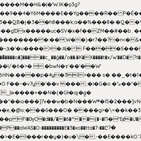
�����M��H&�|�'W.lK�ϙ3g?
�3��QB�j�3��h8���k;a��%���8�:�Q��
f��ZM��#��b؍�� g� _��G��j%���N2rZ�{k��]x{6��?
��*�
6HN�.����p�4y
�3l>��� s� ��_�t�
���.:�I�G�o �*ޏ��*��W;�Ww��CK�۽�� �_��G?
�!�_|ɚ����+��N�{�Gɫ�qj�g͖�
�N���W܍�l5�2���]vN���$�B�SX�ӽ��'��
e,�@o;���б���O� ����g>�\=��k��3���s
���p FI�ѸC�d��/��6�^��{�~�Π�*Eȼ�
Ư�
��aWAS�O-���������E�3�xo��tta�7-��Ը?�
>�E�l���r��y�}�u�\�;-��E����kO.'