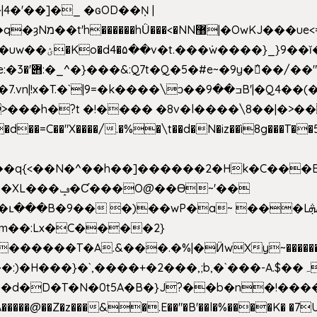
4�'��]�_ �ԍOD��Ņ |
h�{�T
k����\ͻ��ߏ��9B'|�Q4��(��X�N1�/=
�"X����/.�%�\t��d�N�iz��ì8g���T��5)B
h�b��q{<��N�^��h��]������2�Hk�C��
��Ɵ~'��
m��:Lx�C����2}
�������T�A.&���.�%|�Ӥw
Xy~�����
d�D�T�N�0t5A�B�}J?��b�n�!����}�g�
�����@��Z�z���&�.E��"�B'��l�%����K� �7UE�