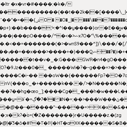
e�����������{��t��2k�|�[����\_
�[��E`D�/�k�:���]}RΎƫ��'�cv_ݜ}��=�
�p+}:��b����ܽ;=:�^I��y����}or�E��͇
<��=�������(�>�wnS9���^]}\���/�[/I
ɽu��?
 O?�9Jz���0�_ �����Wi�?�~g���=>�>�
����C�i~�� ��oW��{������Fp?�O�7o
�œo_];����Cg�_���h�w���L��x�c�p���[���T
�e�Y��F���,C��{Ƞ��䣉
)�@��~�����"~�����=>K�x�&���
;x�k?�ؑօ=(�Z�������}r�U�����z.�(zg
�@|�͂3�ȏ�#l'�T�㺫�HT�aXK������S�B