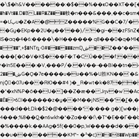
�\$�h&V������:�$��%��ҝO��XT��[��U"
�ħ�Vt��.D�BL��R�Z����䡋�n���&���,��c�
=�Ưپu�Z�A�@Z�����%G��C�7/����l ��^~�j��� J��5pX^�.Gx�;��Ao
�Gy�EKp��2U�y��'��}/'�gi~��zFSnZ�u�t�h
IS�aq�4�6:����\�H������ q8���0�q�Mߊ����[e��z(��)z �E��_ӦD0f��L�� `I*� %`T!
�'��",+$�NTȵ-0#������zmDڜ̦�
�Z��*��
���[�0�V�K$���F�:T�CŬ��[�f;�
י�In5E���:�V,���P/�.�V��-��BI��tn�i���r�JmV@�ƶI�dd�&;�>�������E�#�}b\S!��=4$,�����?n�۴X�2n�ڕiV�%l�X>�
2���ڜG�Ǫ�7e����u�υ��%�U胜KN��
`�
njǬ�07u���RЮ��#4 )�_R�wt�k�87�̠
�*�xN%P�ō��U�]��Z�æ�� Jŋv�w`�Aa4
�Ě�>6򁊔I������z�y��M��jNS��*�͈
���d��ȽDk�$2�@����* �:��� g�)[w��j�I�
4���;%8��Q�n6wkh�*�Za��'�I\�Τ*�E��Γ��b
�%����k.��AAg�5f(��0�p,W�����d�:��
��u�������KM*~ �ׯ�c)��ȣ��Wp������5&��EN����*�&&6F��Le��~�P�άv����ui?