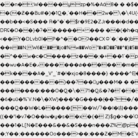
��n�;W����yzp�%�Aá8� � �$��
�(�Ƶ��Bu#�)�1Q�,`��H��2w� \�\4U{
��b��<�S��� R�"�`�$r�9E2�ZJɾ���i�
DRʢ�O��}�?������+ ��� ��(�h�q
<��iY�DLvb0l�P�^��Oʔ��CX۝`�;`��)b���'�p�&v5(� �_ ��g�ӯ_ C���s�����K���n
��н��N;W6����jo�%w��Wo"�x�D��?��^�}�5�
�^��w�c�C����z���;�+��1`�p�
��wu�A�E�ޥ������ǿ������m��d�C��9��e�D��1�2�/��H�T �)�+�J{��8�{�z=�09�{���Q
�k����A�_V'_`#�!�xjo�8����} ����^E|��� ��J���x�Y�ݜ�}I�i�;CL}%�.�a
���������)��?��򥞾y���M� � ��
�������:���O�Q�\�71�Q&�7�`��
�6�uū�%`V.N�\�XW)���*�G����/̨��?
���Q��W�L�����[��W/?��I�凷�����
((��"i�v7�O��iw�y�s��x�{� Z}$g�>��ݳO��]��[�3d��_oަi�j��|�����3�+.�?'��g����.y��s��u��m��!
���1�L[N�E���&��&�S���n���Z% @p
�;Y��;������Oo���>��;���Z�M�E