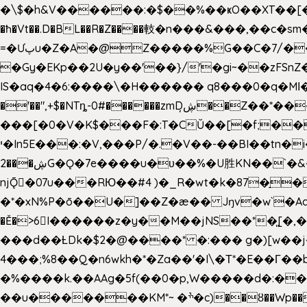
�\$�h&V������:�$��%��ҝO��XT��[��U"
�ħ�Vt��.D�BL��R�Z����䡋�n���&���,��c�
=�Ưپu�Z�A�@Z�����%G��C�7/����l ��^~�j��� J��5pX^�.Gx�;��Ao
�Gy�EKp��2U�y��'��}/'�gi~��zFSnZ�u�t�h
IS�aq�4�6:����\�H������ q8���0�q�Mߊ����[e��z(��)z �E��_ӦD0f��L�� `I*� %`T!
�'��",+$�NTȵ-0#������zmDڜ̦�
�Z��*��
���[�0�V�K$���F�:T�CŬ��[�f;�
י�In5E���:�V,���P/�.�V��-��BI��tn�i���r�JmV@�ƶI�dd�&;�>�������E�#�}b\S!��=4$,�����?n�۴X�2n�ڕiV�%l�X>�
2���ڜG�Ǫ�7e����u�υ��%�U胜KN��
`�
njǬ�07u���RЮ��#4 )�_R�wt�k�87�̠
�*�xN%P�ō��U�]��Z�æ�� Jŋv�w`�Aa4
�Ě�>6򁊔I������z�y��M��jNS��*�͈
���d��ȽDk�$2�@����* �:��� g�)[w��j�I�
4���;%8��Q�n6wkh�*�Za��'�I\�Τ*�E��Γ��b
�%����k.��AAg�5f(��0�p,W�����d�:��
��u�������KM*~ �ׯ�c)��ȣ��Wp������5&��EN����*�&&6F��Le��~�P�άv����ui?