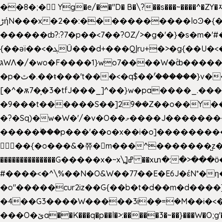
��8�;�򜸥 Yg�e/��"D�
B�
\?��s���~����^�ZY�
����������loϿ�{�nl^<�گ;��#�c��s.^^~�qF��w[k�ߜ��Yu�/�S_|=jݿ������z��\�
ڑήN���x�2��:�
������ȸ?:?7�p��<7��?OZ/>�g�'�}�s�m�
{��ǝï��<�ܓǗ���d+���Q|ru+�>�g{��U�<�������x���U��?�n�7[_���X'�Oa�������0���o��ޓ>O�ޝ�> ���G�?
גּWΛ�/�wo�F����1}wo7����W�۫ȸ�����}g�śX+����w�O�������?
�p�ٿ�.��ŧ���'t���<�q$��۫'������}v����ݚ�F��{����:l��ɞ�N����~�>|��|�u�����O������n�f;ݛ�s����8y�:����M�膓
[�^�ѫ7�͕�3�tfJ���_]^��}w�pa����_.��
�9���t������S��]2ܰ9��Z��o��Y�����J
�?�Sq)�w�W�'/�v�O��މ����J��������Gϻ�`�1��s�\����'�I���ݭE��~%��;]���M|szvѺ5컏��_}��6.��Oދ�;��v����|
�����ۖ���p���'��o�x��i�o]���������Gg�?�����ޗ_�~}��S����z��Jݧ�����=xz
𳏮 ��{�o���&�쮸�󧽑m���^�������̺z
��������������G�����x�~x\߽]ߝ ��xտ�:�>���ӧ�ܷ�Ӈ�������ο8���I�2�H��7]�s�Ç�,ys���p|3:=
#����<�^\%��N�O&W��77��E�E6J�έN*
�o"�����cur2iz��G{��b�t�d��m�d����]�h
�4��G3����W�����3i�ܼ�=�M��i�<��&_>e�͋'�����Eb"7� v�
���O�ێa��K���q�p��l�>:�����3�~��}���W�O;g'�g�����{�~����y�YJb��U�������d�ܻ���0��n;���\|9�^�}