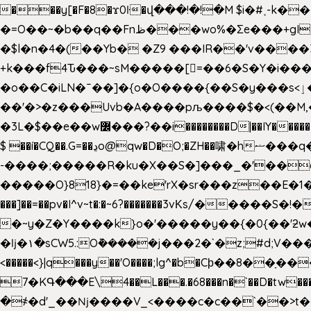
���y[�F�8�ϫ0ŀ�վ���!�!�M $i�#˲-k�
�=O��~�b��q��Fnظ���wo%�Ʃe���+gI��9��4�Y6M����E��Yg����R�� P�Ȇ����w��+'�w��Q��p
�$l�n�4�(��Yb� �Z9 ���IR��'v���
+k���f4Ԏ���~sM�����[=��6�S�Y�i�����gƊx�����uc�SV�x�
�o��C�iLN�ˉ��]�{o�O����{��S�y���s<ٳ���������:��;W��}�r7��?�n<�&�_�_Ķx�
��'�>�z���Uvb�A����pљ����$�<(��M,�~ݏ�'�u����>�:A|�  F����S����+v����n�����J�
$ ��í�CQ��.G=��ڍo@qw�D�O;�ZH��啸�hޟ���q��ĭ/�6�>� .�bwN�ϫˋ��'��W'
-����;�����R�ku�X��S�]���_�'��
�����O}818}�=��ke'rX�sr���z��E�1�O F��~�v7y�'��v 
���]��=��pv�I^v~t�:�~6?�������3vΚs/�����S
�~y�Z�Y����k}o�'�����y��{�0{��'ƻw��"��ɷ���]7x��w�b
�ǉ�۱�sCW5.:O݉�����j���2�`�z;#d;V����
<�����<}|q���y��'O����;lg^�b�Cϸ��8��ָ�
7�KԳ���E\4��L���.�68���n�`��D�tw���P
�
҂�d'_��ǋ����V_<����c�c��`��>t��