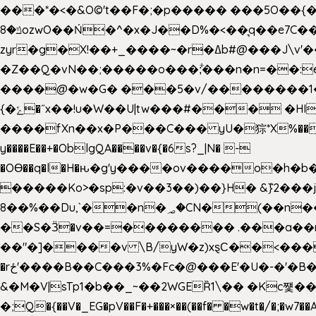
���*�<�&O©'t��F�;�p����� ���5O��{�|
ݿ�8ozwO��Ń�^�x�J��D%�<��͉q��e7C��q�ȝNמ��t'h������hǛ���<�NN޸|�OwKJ���ue<=xO�@WwA��J́J�9�A�݈�I�}w~�n�{1�
zyr�g�X!��+_����~�r�ߡb#@���J\v'��uw��ؽ�Ko�d4�۵��v�t.���݁w����}_}9��ĭ��
�Z��Q�vN��;�����o���;͋���n�n=��:e:�݋'�3:�_^�}���&:Q7t�Q�5�#e~�9y�݅󈽻��/��"��Ww�+QBJp��a��}�U���
����@�w�G� ���5�v/��������1�7.vn|!x�T.�`|9=�
{�ݻ�˝x��!u�W��U|tw���#��� �HI>���h�?t �!���� �8v�l����\8��|�>��j��q8'��)�y�.����������5�!
����fXn��x�P���C��� yU�猔*X%���d��=C�
y����E��+�OblgQA����v�{�6s?_|N� -
�OƟ��q�l�H�ԋ�g'y����ov����o�
�����Ko>�sp:�v��3��)��}H� &݉}2���j�XL���ݡ�Ƈ���O@
8��%��Du,`��n�؃�CN�(��n��ւ���B�9�� �)��wP�a~ ���Lܞ����aט�B�x�p�����+
��S�Ӟ�v��=�������� .���a��
��"�]����v \B/yW�z)xȿС��<��
�rځ'����B��C���3%�Fc�@���E'�U�-�'�B��:)�H���}�`,����+�2���,;b,�`���-A.$��ہ(����[�ey�S���|�?
&�M�V|sTp1�b��_~��2WGEȐ1\�� �Kc쩇���
�;Q�{��V�_EG�pV��F�+���×��(��f� �w�t�/�;�w7��A