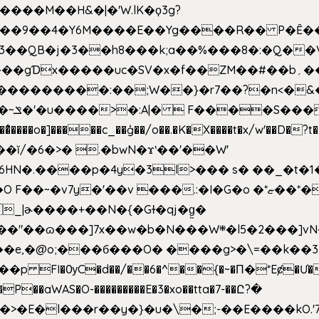
�����M��H&�|�'W.lK�ϙ3g?
�3��QB�j�3��h8���k;a��%���8�:�Q��
f��ZM��#��b؍�� g� _��G��j%���N2rZ�{k��]x{6��?
��*�
6HN�.����p�4y
�3l>��� s� ��_�t�
���.:�I�G�o �*ޏ��*��W;�Ww��CK�۽�� �_��G?
�!�_|ɚ����+��N�{�Gɫ�qj�g͖�
�N���W܍�l5�2���]vN���$�B�SX�ӽ��'��
e,�@o;���б���O� ����g>�\=��k��3���s
���p FI�ѸC�d��/��6�^��{�~�Π�*Eȼ�
Ư�
��aWAS�O-���������E�3�xo��tta�7-��Ը?�
>�E�l���r��y�}�u�\�;-��E����kO.'