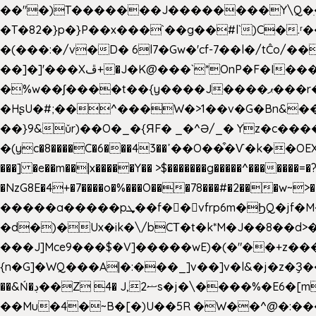
��"�)T�������J��������Y\Q�ִ�1nM LO��P���ކ�_��.���.1���������=z 
�T�82�}p�}P��x���`��g��#l`)C�
�(���:�/v�D� 6l7�Gw�'cf-7��l�/tĈ
��]�]'���Xڦ+�J�K@���`*OnP�F�I�����n����ˎ���E>���% ���y���0��/J|Wz��Dn 'j.�8�
�%w��ʃ����t��{y����J����ޕ���r��d�$e҅b�e���� Y����ǟ�яc�����MG�p-+�S�:��=�[�x��aS����d�}
�HʂU�#;��^���W�>1��v�G�Bn&
��}9&ǔr)��O�_�{ЯF� _�^Ə/_� Yz�c����
�(yc�8����C�6���43��ߴ��O��͒�Ѵ�k��OEX�2�,�)�t��@���aw����;�׷o�_��2�sy��.�=W�n��߃�{4��ߑ��i�8V6v4W�9��s���g�
���] �e��m��|x�����Y�� >$�������g�����^�������=�?��n?~;͝�
�NzG8E�4+�7����o�%���O���78���#�2���w~
�����a�����pܜ��f��vfrp6m�ϦQ�jf�M����J:�x��-?u��4��5�%@$0 �t-
�d�)�Ux�ik�\/bCΤ�t�k*M�J��8��d>�%
���J]Mce9���$�V]�����wE)�(�"��+z���
{n�G]�WQ���A|�:���_]v��]v�l&�j�z�Ҙ
��&Ń�ڊ��Z 4� J,ޟ2s�j�\
��Mu�4�~B�[�)U��5R �W��^@�:����3 v����7�g����s�