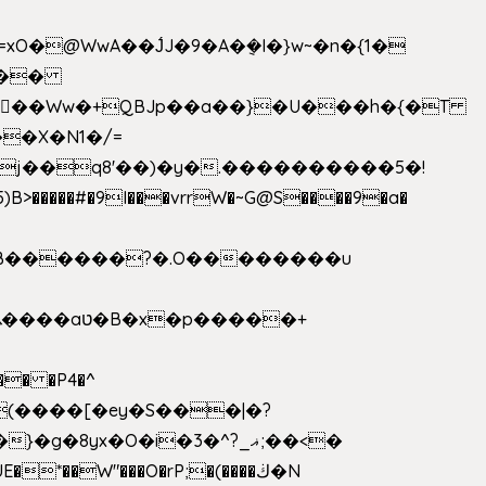
>�����#�9I���vrrW�~G@S����9�a�
�B������?�.O��������u
�� �P4�^
8yx�O�i�3�^?_ޣ;��<�
*��W"���O�rP;�(����ڬ�N