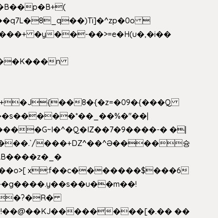
�B��p�B+(
�q7L�8_q��)Ti]�^zp�0o 
���+ �y��-��>=e�H(u�,�i��
���G~I�^�Q�IZ��7�9����-� �|
���.`/���+DZ^��^Ə����슝
RB����z�_�
��o>[ x:f��c�������$���6
5L�?�R�
�!��@��KJ��������[�.�� ��