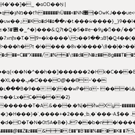
4�'��]�_ �ԍOD��Ņ |
h�{�T
k����\ͻ��ߏ��9B'|�Q4��(��X�N1�/=
�"X����/.�%�\t��d�N�iz��ì8g���T��5)B
h�b��q{<��N�^��h��]������2�Hk�C��
��Ɵ~'��
m��:Lx�C����2}
�������T�A.&���.�%|�Ӥw
Xy~�����
d�D�T�N�0t5A�B�}J?��b�n�!����}�g�
�����@��Z�z���&�.E��"�B'��l�%����K� �7UE�