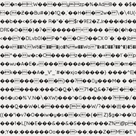
��n�;W����yzp�%�Aá8� � �$��
�(�Ƶ��Bu#�)�1Q�,`��H��2w� \�\4U{
��b��<�S��� R�"�`�$r�9E2�ZJɾ���i�
DRʢ�O��}�?������+ ��� ��(�h�q
<��iY�DLvb0l�P�^��Oʔ��CX۝`�;`��)b���'�p�&v5(� �_ ��g�ӯ_ C���s�����K���n
��н��N;W6����jo�%w��Wo"�x�D��?��^�}�5�
�^��w�c�C����z���;�+��1`�p�
��wu�A�E�ޥ������ǿ������m��d�C��9��e�D��1�2�/��H�T �)�+�J{��8�{�z=�09�{���Q
�k����A�_V'_`#�!�xjo�8����} ����^E|��� ��J���x�Y�ݜ�}I�i�;CL}%�.�a
���������)��?��򥞾y���M� � ��
�������:���O�Q�\�71�Q&�7�`��
�6�uū�%`V.N�\�XW)���*�G����/̨��?
���Q��W�L�����[��W/?��I�凷�����
((��"i�v7�O��iw�y�s��x�{� Z}$g�>��ݳO��]��[�3d��_oަi�j��|�����3�+.�?'��g����.y��s��u��m��!
���1�L[N�E���&��&�S���n���Z% @p
�;Y��;������Oo���>��;���Z�M�E