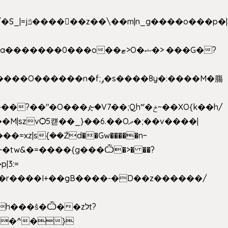
���ዽ�V7��;Qh*'�ݗ~��XO{k��h/
�tw&�=����{g���Ѽ�>� ��?
�9�r����I+��gB����-�D��z������/