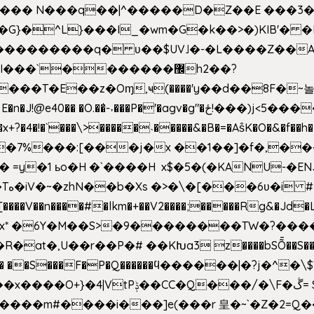
^��� N���q��|^�����D�Z��E ���3�
�o�G}�^L}���I_�wm�G�k��>�)KIB
��Q���������q� ʋ��$UV˩�-�L����Z��
��`�������޼h2��?
�E��z�Oɱ,ҹ(����'y��d��8F�~놀r m'6n
gv�g"�ځ!���)j<5������;�f��aX���_�s��?���@�xE]�
4�!�`���\>�����˴�����&�B�=�As͒K�O�&�f��
%���:[���j�x ��1��]�f�,���O!
� =y�1 ьo�H �`����H x$�5�(�KANU-�
0[����V��n����#�lkm�+��V2����;�����Rg&�Jd�L
s�Bx* �6Y�M��S>�9��������TW�?���
��R�at�,U��r��P�# ��KԽa3 z����bSȬ��S��*
��5� ��S���F�P�Q������ϥ������|�?j�^
���m#����i���]e(���r 皇�~`�Z�2=Q�