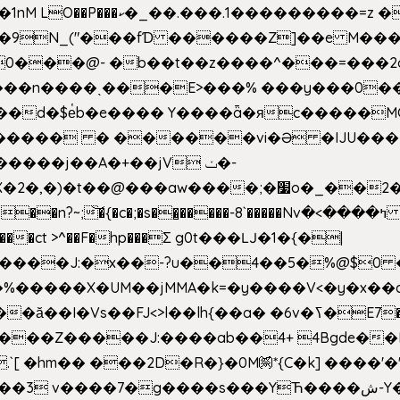
�Z��#�n�*��"�)��䑺
.ʳ��9N_("���fƊ ������Z]��e M�
o/��0���@- �b��t��z����^���=���
������ � ������vi�Ə �IJU���
����j��A�+��jV ݖ�-
{�c�;�s��̺�����-8`�����Nvߤ����>� ��\�܃�˓n >��
>����ct >^��F�hp���Σ g0t���Ǉ�1�{�|
�����X�UM��jMMA�k=�y����V<�y�x��c
�ӑ��I�Vs��FJ<>l��lh{��a
� �6v�ߖ�E7��"I�ȶmZ)i�3� ���:���,
����Z�����J:����ab��4+ 4Bgde��EX
����%�E6�[m.`[ �hm�� ���2D�R�}�0M㉀*{C�k] ��
��'�
��YЋ����ش-Y�'n��l�`)�F↣��l8t�G���͑��4�FN�]?f