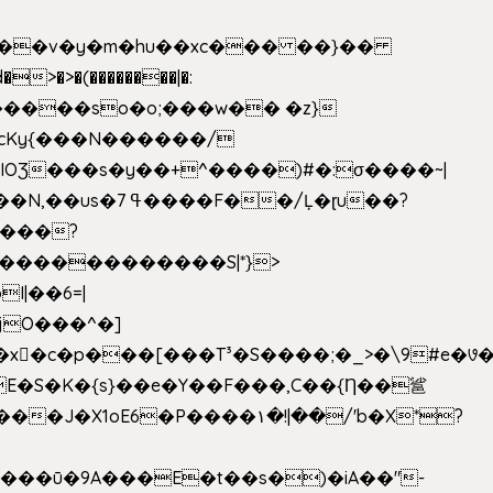
|��v�y�m�hu��xc��� ��}��
w�����so�o;���w�� �z}
OƷ���s�y��+^����)#�:σ����~|
�������������S|*}>
I|��6=|
³�S����;�_>�\9#e�꣗������ɓ<��N�o�C���G�
�J�X1oE6�P����۱�!|��/'b�X*?
����ū�9A���E�t��s�)�iA��"-