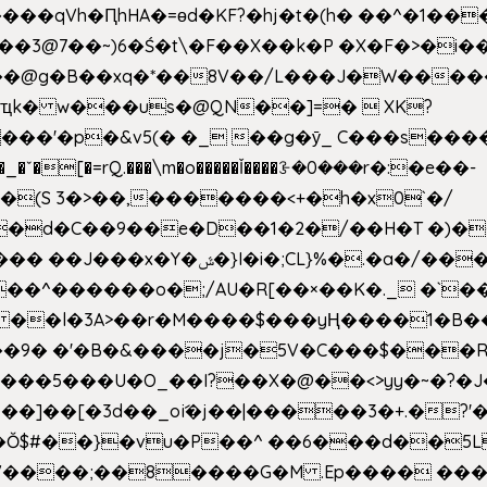
��qVh�ԤhHA�=ɵd�KF?�hj�t�(h� ��^�1��
��3@7��~)6�Ś�t\�F��X��k�P �X�F�>�i��
d���@g�B��xq�*��8V��/L���J�W����
ҵk� w���us�@QN��]=�  XK?
�
_�ˇ�[�=rQ.���\m�o�����Ǐ����ꗿ�0���r�:�e��-
(S 3�>��,�������<+�h�x0`�/
�/����s�����*��_��%�"��|
�^������o�;/AU�R[��×��K�._ �`��
 ��l�3A>��r�M����$���yҢ����1�B�
�/��9� �'�B�&����j�5V�C���$���
�5���U�O_��I?��X�@��<>yy�~�?�J
�Ŏ$#��}�vu�P��^ ��6���d��
`V����;��8����G�M .Ep���� ��