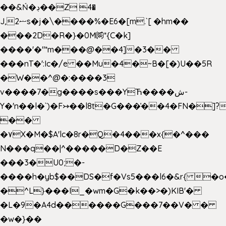
��&Ń�ڊ��Z 4�
J,ޟ2s�j�\����%�E6�[m.`[ �hm��
���2D�R�}�0M㉀*{C�k]
��
��'�"*m���@��4]�3��
���nT�':Ic�/e ��Mu�4�~B�[�)U��5R
�W��^@�:����3
v����7�g����s���YЋ����ش-
Y�'n��l�`)�F↣��l8t�G���͑��4�FN�]?
��
�۷X�M�$A'lc�8r�Q�4���x{�^���
N���q��|^�����D�Z��E
���3�U0;�-
����h�yb$��DS�f�Vs5���l6�&r{ �o
�^L}���I_�wm�G�k��>�)KIB'�
�L�9�A4d������G���7��V� �
�w�}��