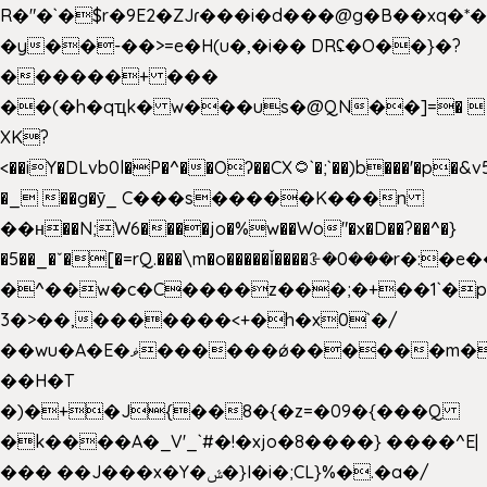
R�"�`�$r�9E2�ZJɾ���i�d���@g�B��x
�y��-��>=e�H(u�,�i�� DRʢ�O��}�?
������+ ���
��(�h�qҵk� w���us�@QN��]=� 
XK?
<��iY�DLvb0l�P�^��Oʔ��CX۝`�;`��)b���'�p�&v5(�
�_ ��g�ӯ_ C���s�����K���n
��н��N;W6����jo�%w��Wo"�x�D��?��^�}
�5��
_�ˇ�[�=rQ.���\m�o�����Ǐ����ꗿ�0���r�:�e�
�^��w�c�C����z���;�+��1`�p
3�>��,�������<+�h�x0`�/
��wu�A�E�ޥ������ǿ������m��d�C��9��e�D��1�2�/
��H�T
�)�+�J{��8�{�z=�09�{���Q
�k����A�_V'_`#�!�xjo�8����} ����^E|
��� ��J���x�Y�ݜ�}I�i�;CL}%�.�a�/