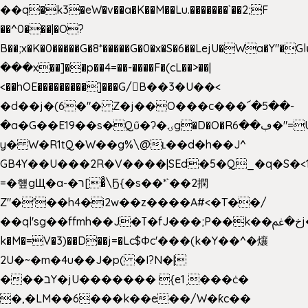
��q�k3�eW�v��a�K��M��Lu.�������`��2;F
��^0���|�O?
B��;x�K�0�����G�8*�����G�0�x�S�6��LejU�Wa�Y"
���x��]��p��4=��-����F�(cL��>��|
<��hOE���������]���G/B��3�U��<
�d��j�(6�"� Z�j��O���c���՜�5��-
�a�G��E19��s�Qű�ʔ�ۍg�D�O�Rڢ��6�"=Uh����
y� W�R1tQ�W��g%\@ʟ��d�h��J^
GB4Y��U���2R�V����|SEd�5�Q_�q�S�<1
=�헆gЩ�a-�ר[�̐\Ҕ{�s��*`��2撋
Z"�'��h4�i2w��z����A#<�T��/
��ql'sg��ffmh��J�ߠ�fJ���;P��k��خ�ﰬj��0��E8��6G���գN9?
k�M�=V�3)��D��j=�Lc$Φc'���(k�Y��^�爙
2U�~�m�4u��J�p( �I?N�|
���בY�jU������� {e1ˏ���ċ�
�,�LM��6���k��e��/W�ƙc��