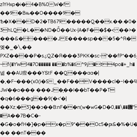
zlYHxp�i�4�B%0W�f
��9�Bњ��O����9�
Ѣ�X��D�2�TB679 �����Q��x.��.�0�
3hLQ�L��ND�Ȫ��Ux-|A�F��$�< ��>�
���&�����J E����sp���5�^R�
옞�_�\,��
PXZ����P�sؼQZ�R���3PKK�sc-*��fP*��6_̦Q���H�hl��a��j��dӤ�ܥ�Ք�7�)S�_3y��@�n-
~f{�YWl4�7O����� ���b%�6^9j�t4po�+_h�
넮 ��AU痓���YՏtF ��Q���aa�|
�,�F~���(x0(i�S_��F��V����cl�~I��
JW��o��� ���J�̖��I��bT��P�T
�q�6���g��9(�<'�|
��Xz;�3]��ͻ��B:nF��n(w�wG�D�݌��\��,0"�
�A��7B�C�-
�G�o�fH�]�p�x�p9*��Oc5�ԗ&�%�U
�� ��nT���