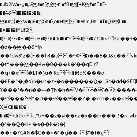
�Jb2IW�~y�y2���]-� �fB�[+Kf��T�T-
��A&������3��ɪ
��i�W�y8�G��\o�+�̊D�e�m,H�" �T�Q�L��
�X�����^L�2
�A<�H.��=H����{����" <���73O�<؇Ur�
�z����S^帒
��1dw81z�J̔~��h4�d�
^Φ�)�i�8�J&c��v
�t^�����4w�8���k�'��qD r?
�q+�x�LT�}a�Ҡb+�׋q%���o-
�8F�^�ܾ,�ә}6�uh�z~�o������Q�",S4�ad�SÉT|b
Y���f̄��n��ސ�ȚN�h�V� �`�h�����|
����?^�O������Z�,�xnh�ވ��<���u4Ɠ��+�
XC����0�`-
�:��C�0p- b;ϮUH��z�#��6z�x��ʅh���.3�rr
�*��Q�K+ �e��k�)�|
��n�YC#N�$C��<�1�g֡��+ $"�I�y