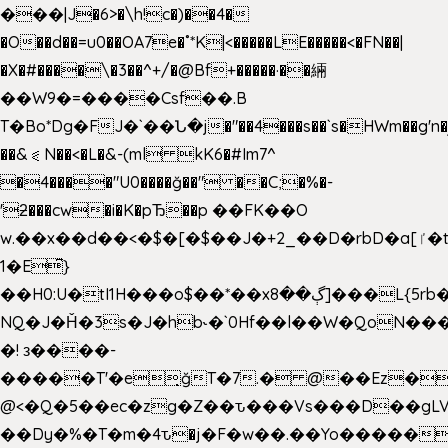
���|J�6>�\h!c�)��4�
�O��d��=u0��OA7e�˚*K
|<�����LE�����<�FN��|
�X�#����\�3��^+/�@Bf+�����·��緉
��W9�=����Csf��.B
T�Bo*Dg�FJ�`��Ն�j�"��4���s��`s�HWm��g'n�ږ�Ht�!
��&⪗N��<�L�&-(ml kK6�#Im7^
�4����"U0����ğ��" ��C;�%�-
'ƻ���cw�i�K�pЂ��p ��FK��O
w.��x��d��<�$�[�$��J�+2_��D�rbD�a[ٵ�t9?
1�E͆}
��H0:U�tI1H���o$��*��xڳ��8]���L{5rb�����b
NQ�J�Ȟ�3s�J�hb˞�`0Hf��l��W�QoN�
�! з����-
�����T'�e͉ğT�7.� @��Ez�
@<�Q�5��ec�zg�Z��ԏ���Vs���D��gLV
��Dy�%�T�m�4ԏ�j�F�w��.��Yo�����