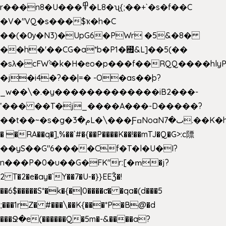
r���n8�U���߾�L8�ʯ{;��+`�s�f��C
�V�"VQ�s���$ҡ�h�C
��(�Ѹ�N3)�UpG6�PWr �5&�8�
��h�'��CG�a*b�P1�꘯&L]��5(��
�sλ�cFW`ͦ�k�H�eo�p���f��RQQ����hlyP8@�CV�*
�j�i4�?��|=� -O�as��þ?
_w��\�.�y�������������iB2���-
ʽ��� ��T�j_����A���-D�����?
��t��~�s�g�م�3L�\���ƑߛNoaNٮ�7.��K�h8K�Ύ���haB��#��>�b�#�f�<��
� �RA��q�],%��`#�{��P����K��!��mTJ�Q�G>:c䧣
��yS��G"6����Cf�T�l�U�I?
n���P�0�u��G�FK"r:[�ՠ�j?
2 T�2�e�ay�`Y��7�U-�}}EEǮ�!
��6$�����S*�k�{�|0����ƈ� �qa�(d���5
;���1rZ� #���\��
K{���*P�B@�d
���Ջ�e(������Q�5m�-&����a?