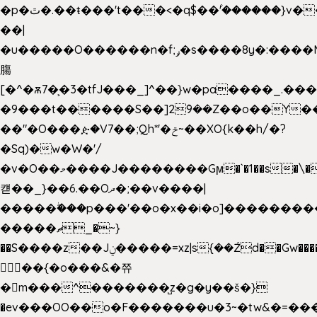
�p�ٿ�.��ŧ���'t���<�q$��۫'������}v����ݚ�F��{����:l��ɞ�N����~�>|
��|
�u�����O������n�f;ݛ�s����8y�:����M�
膓
[�^�ѫ7�͕�3�tfJ���_]^��}w�pa����_.��
�9���t������S��]2ܰ9��Z��o��Y�
��"�O���ዽ�V7��;Qh*'�ݗ~��XO{k��h/�?
�Sq)�w�W�'/
�v�O��މ����J��������Gϻ�`�1��s�\����'�I���ݭE��~%��;]���M|szvѺ5
컏��_}��6.��Oދ�;��v����|
�����ۖ���p���'��o�x��i�o]��������
�����ޗ_�~}
��S����z��Jݧ�����=xz|sܼ{��Źd��Gw�����n~
𳏮 ��{�o���&�쮸
�󧽑m���^�������̺z�g�y��š�}
�ev���OO��o�F�������u�3~�tw&�=�