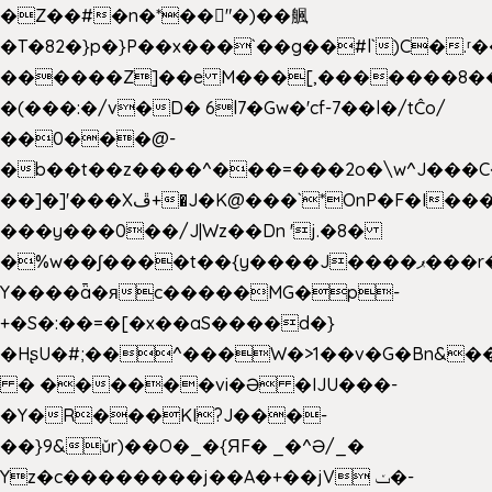
�Z��#�n�*��"�)��䑺
�T�82�}p�}P��x���`��g��#l`)C�.
������Z]��e M���[,�������8�
�(���:�/v�D� 6l7�Gw�'cf-7��l�/tĈo/
��0���@-
�b��t��z����^���=���2o�\w^J���C
��]�]'���Xڦ+�J�K@���`*OnP�F�I�����n����ˎ���E>���%
���y���0��/J|Wz��Dn 'j.�8�
�%w��ʃ����t��{y����J����ޕ���r��d�$e҅b�e����
Y����ǟ�яc�����MG�p-
+�S�:��=�[�x��aS����d�}
�HʂU�#;��^���W�>1��v�G�Bn&
� ������vi�Ə �IJU���-
�Y�R���KI?J���-
��}9&ǔr)��O�_�{ЯF� _�^Ə/_�
Yz�c��������j��A�+��jV ݖ�-