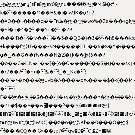
���y[�F�8�ϫ0ŀ�վ���!�!�M $i�#˲-
k������M��H&�|�'W.lK�ϙ3g?
�=O��~�b��q��Fnظ���wo%�Ʃe���+gI��9��4�Y6M����E��Yg����R�� P�Ȇ����w��+'�w��Q��p
�$l�n�4�(��Yb� �Z9
���IR��'v����3��QB�j�3��h8���k;
+k���f4Ԏ���~sM�����[=��6�S�Y�i���
g� _��G��j%���N2rZ�{k��]x{6��?
�o��C�iLN�ˉ��]�{o�O����{��S�y���s<ٳ���������:��;W��}
�r7��?�n<�&�_�_Ķx�
��'�>�z���Uvb�A����pљ����$�<(��M,�~ݏ�'�u����>�
� 
F����S����+v����n����
�3L�$��e��w߼���?��i��������D|
��IY�������͛����o�]�����c_��ģ��/o��.�K�X����t�x
t�.��w�'�1W¼ݕޮ��z�o�\Kf��0���O�
$
��í�CQ��.G=��ڍo@qw�D�O;�ZH��啸