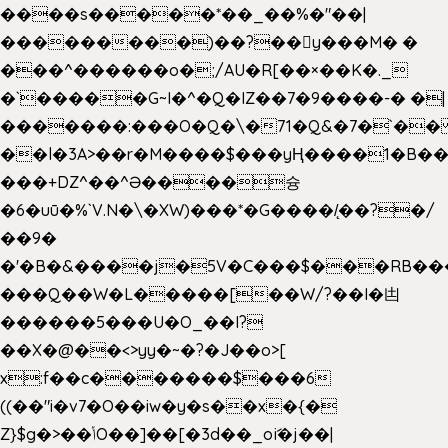
����s�����*��_��%�"��|
���������)��?��򥞾y���M� �
���^������o�;/AU�R[��×��K�._
�`�����G~I�^�Q�IZ��7�9����-� �|
�������:���O�Q�\�71�Q&�7�`�
��l�3A>��r�M����$���yҢ����1�B��
���+DZ^��^Ə����슝
�6�uū�%`V.N�\�XW)���*�G����/̨��?�/
��9�
�'�B�&����j�5V�C���$���RB��
���Q��W�L�����[��W/?��I�凷
������5���U�O_��I?
��X�@��<>yy�~�?�J��o>[
x:f��c�������$���6
((��"i�v7�O��iw�y�s��x�{�
Z}$g�>��ݳO��]��[�3d��_oަi�j��|