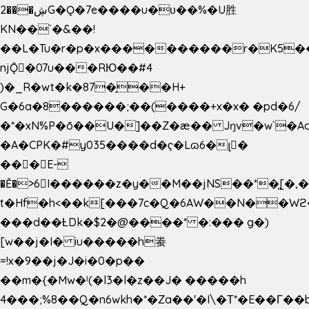
2���ڜG�Ǫ�7e����u�υ��%�U胜
KN��
`�&��!
��L�Tu�r�p�x����������r�K5��
njǬ�07u���RЮ��#4
)�_R�wt�k�87�̠��H+
G�6a�8������;��(����+x�x� �pd�6/
�*�xN%P�ō��U�]��Z�æ�� Jŋv�w`�Aa
�A�CPK�#y035����d�ҁ�Lɷ6�լ�
���E-
�Ě�>6򁊔I������z�y��M��jNS��*�͈[
t�Hf�h<��k[���7c�Q�6AW��N��
���d��ȽDk�$2�@����* �:��� g�)
[w��j�I� iu�����h䖭
=!x�9��j�J�i�0�p��
��m�{�Mw�ˡ(�l3�l�z��J� �����h
4���;%8��Q�n6wkh�*�Za��'�I\�Τ*�E��Γ��