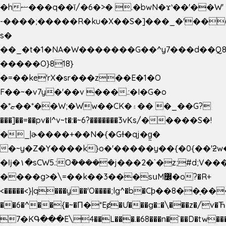
�hޟ���q��ĭ/�6�>� .�bwN�ϫˋ��'��W'
-����;�����R�ku�X��S�]���_�'��
s�
��_�t�1�NA�W�������G��^y7���d��Q8
�����O}818}
�=��ke'rX�sr���z��E�1�O
F��~�v7y�'��v ���.:�I�G�o
�*ޏ��*��W;�Ww��CK�۽�� �_��G?
���]��=��pv�I^v~t�:�~6?�������3vΚs/�����S�!
�_|ɚ����+��N�{�Gɫ�qj�g͖�
�~y�Z�Y����k}o�'�����y��{�0{��'ƻw��"��ɷ���]7x��w�b
�ǉ�۱�sCW5.:O݉�����j���2�`�z;#d;V��
����g>�\=��k��3���sսM߼�o?�R+
<�����<}|q���y��'O����;lg^�b�Cϸ��8��ָ�
��6�^��{�~�Π�*Eȼ�
Ư���g�::�\���z�/v
7�KԳ���E\4��L���.�68���n�`��D�tw��