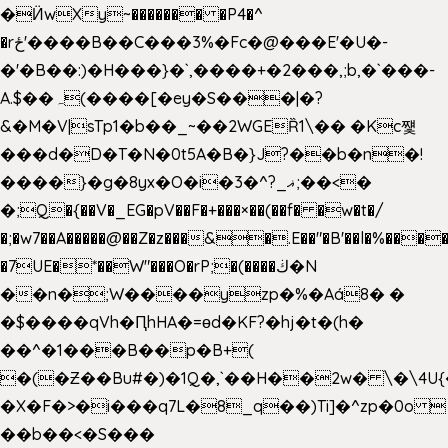
�Ӥw
Xy~������� �P4�^
�rځ'����B��C���3%�Fc�@���E'�U�-
�'�B��:)�H���}�`,����+�2���,;b,�`���-
A.$��ہ(����[�ey�S���|�?
&�M�V|sTp1�b��_~��2WGEȐ1\�� �Kc쩇
���d�D�T�N�0t5A�B�}J?��b�n�!
����}�g�8yx�O�i�3�^?_ޣ;��<�
�;Q�{��V�_EG�pV��F�+���×��(��f� �w�t�/
�;�w7��A�����@��Z�z���&�.E��"�B'��l�%���
�7UE�*��W"���O�rP;�(����ڬ�N
��n�;W����yzp�%�Aá8� �
�$����qVh�ԤhHA�=ɵd�KF?�hj�t�(h�
��^�1���B��p�B+(
�(�Ƶ��Bu#�)�1Q�,`��H��2w� \�\4U{
�X�F�>�i���q7L�8_q��)Ti]�^zp�0o 
��b��<�S���