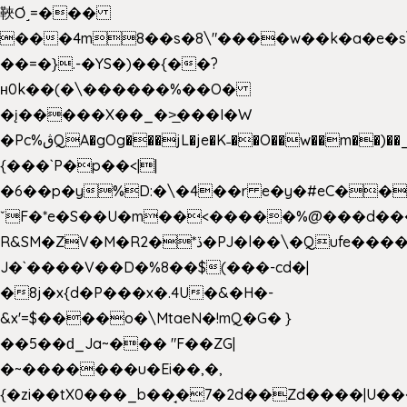
䩡Ơ˼=���
���4m8��s�8\"����w��k�a�e�s\n
��=�}.-�YS�)��{��?
ʜ0k��(�\������%��O�
�į�����X��_�>̲���I�W
�Pc%ڨQA�gOg���jL�je�K˗��O��w��m��)��_��Rߊu>
{���`P�p��<||
�6��p�y%D:�\�4��r e�y�#eC��
ˇF�*e�S��U�m��<�����%@���d���
R&SM�ZV�M�R2�*ڏ�PJ�l��\�Qufe����<�l���
J�`����V��D�%8��$(���-cd�|
�8j�x{d�P���x�.4U�&�H�-
&x'=$����o�\MtaeN�!mQ�G� }
��5��ԁ_Ja~��� "F��ZG|
�~�������u�Ei��,�,
{�zi��tX0���_b��̘�7�2d��Zd����|U�