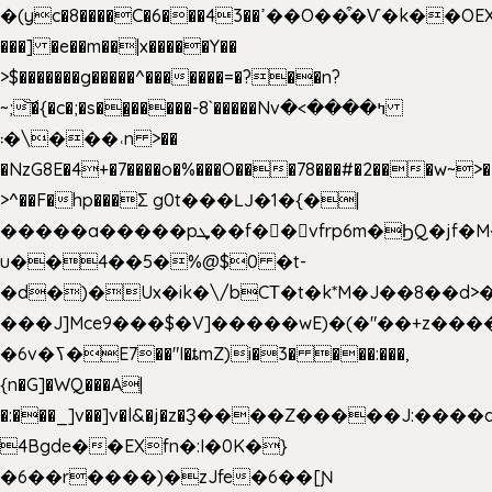
�(yc�8����C�6���43��ߴ��O��͒�Ѵ�k��OEX�2�,�)�t��@���aw����;�׷o�_��2�sy��.�=W�n��߃�{4��ߑ��i�8V6v4W�9��s���g�
���] �e��m��|x�����Y��
>$�������g�����^�������=�?��n?
~;͝�{�c�;�s��̺�����-8`�����Nvߤ����>�
��\�܃�˓n >��
�NzG8E�4+�7����o�%���O���78���#�2���w~>�
>^��F�hp���Σ g0t���Ǉ�1�{�|
�����a�����pܜ��f��vfrp6m�ϦQ�jf�M����J:�x��-?
u��4��5�%@$0 �t-
�d�)�Ux�ik�\/bCΤ�t�k*M�J��8��d>�%
���J]Mce9���$�V]�����wE)�(�"��+z����
�6v�ߖ�E7��"I�ȶmZ)i�3� ���:���,
{n�G]�WQ���A|
�:���_]v��]v�l&�j�z�Ҙ����Z�����J:���
4Bgde��EXfn�:I�0K�}
�6��r����)�zJfe�6��[Ɲ