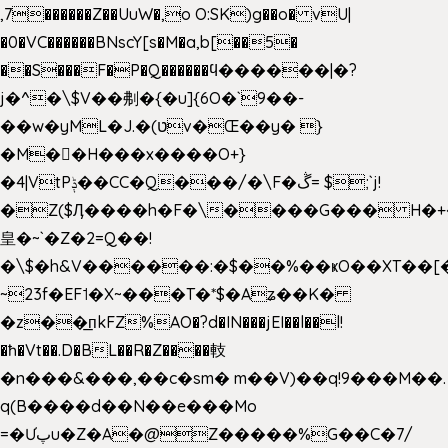
,7������Z��UuW�,o O:SK)g��o� vU|
�0�VC������BNscY[s�M�a,b[��5�
��S���F�P�Q������ϥ������|�?
j�^�\$V��刜�{�u]{6O�`9��-
��w�yML�J.�(טv�Œ��y� }
�M��H���x����O+}
�4|VtPݙ��CC�Q���/�\F�ڴ= $;`j!
�Z($Ӆ����h�F�\����G��� H�+
皇�~`�Z�2=Q��!
�\$�h&V������:�$��%��ҝO��XT��[
~23f�EF˦�X~���T�*$�Aʑ��K�
�z��͟пkFZ%AO�?d�IN���jEI��l��l!
�ħ�Vt��.D�BL��R�Z����䡋
�n���&���,��c�sm� m��V)��q!9���M��.
q(B����d��N��e���Mo
=�Ưپu�Z�A�@Z�����%G��C�7/