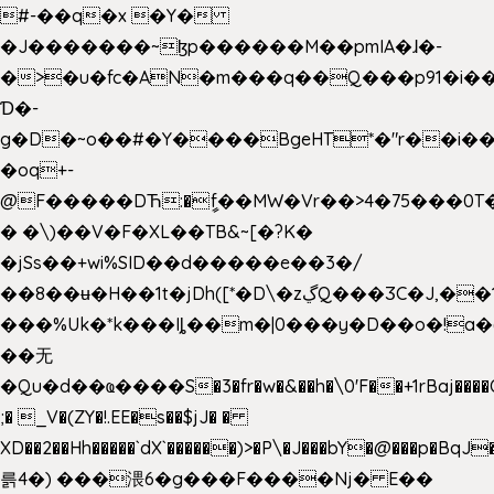
#-��q�x �Y�
�J�������~ɮp������M��pmIA�ɺ�-
�>�u�fc�AN�m���q��Q���p91�i�
Ɗ�-
g�D�~o��#�Y����BgeHT*�"r��i��[
�oq+-
@F�����DЋ:�ީf��MW�Vr��>4�75���0T�
� �\)��V�F�XL��TB&~[�?K�
�jSs��+wi%SID�� d�����e��3�/
��8��ʉ�H��1t�jDh([*�D\�zڲQ���ӠC�J,��1���eJ��U��j�\���&�6­
���%Uk�*k���Iȴ��m�|0���y�D��o�!a�
��无
�Qu�d��ҩ�󠬸���S�3�fr�w�&��h�\0'F��+1rBaj����O$ݓ�0�ڳ�����+���6_�CPB�ˁ>׋�DAR�1qU$���g�%T4�����'ca���9 {
;� _V�(ZY�!.EE�s��$jJ� �
XD��2��Hh�����`dX`������)>�P\�J���bY�@���p�BqJ
륽4�) ���渨6�g���F����Nj� E��