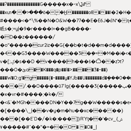
��?��������������G�����x�~x\߽]ߝ
��xտ�:�>���ӧ�ܷ�Ӈ�������ο8���I�2�H��
#����<�^\%��N�O&W��77��E�E6J�έN*
㫝s�;=y|�9�r����I+��gB����-
�D��z������/
�o"�����cur2iz��G{��b�t�d��m�d����]�h
�4��G3����W�����3i�ܼ�=�M��i�<��&
v�[;ݤ�s��D �v����|h���ŝ�Ѽ��zלt?
���O�ێa��K���q�p��l�>:�����3�~��}
���W�O;g'�g�����{�~����y�YJb��U�������d�ܻ�
���/.��O����ū7`lg{�����3{�����ﭓ��ltr
�x�vr�#����;�k�/
�<&`�MGh����DN�Y��7g��W�����s�
�[����\_|��v�y�m�hu��xc��� ��}
�� �[��E`D�/�k�:���]}RΎƫ��'�cv_ݜ}
��˝#�����۷O � �O�_|
��=�