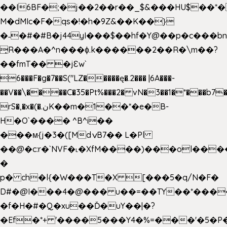
��I6BF�;�j��2��r��_$&���HU$��*
M�dMIc�F�qs�!�h�9Z&��K��}
�˗�#�#B�j44yI���$��hf�Y@��p�c���b
̟R���A�^n���ɸ.k������2��R�\m��?
��fmT�� �jԐw`
6���F�g�7��S("LZ�����ę�.2��� |6A���-
��V��\����C�35�Pt%���2� vN�3��1�*���b7�
rS�,�x�(�.نK��m�1��*�e�B-
H�O`���� ^B^i��
���м{j�3�([MdݍB7�� L�Pl
��@�c:r�`NVF�˪�XfM����)���ol���
�
p� ch�l{�W���T�X [���5�q/N�F�
D#�@I���4�@��� u��=��TY��*���
�f�H�#�Q�xu��Ď�uY��|�?
�Ef�*+ '����5���Y4�%=���'�5�