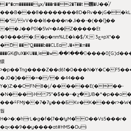
.�^�cm������yx/���r�i�2�T��t ΢�U��̈́/
���B���8��������8D�Rv��jG��kL
�*/vV���l6����n�Ji��-�(��l]֚��
��J��P0l�5W=�A�|Z�ͅ����Et
�9���6�;l�p�nm%LE�k�$/X; ڃ3+pX*��
�ެD ��*Q����b��CLEa'J�+�:n��
���GK@uX�KU��,Ie�w։��1���􆆕����0[G:)d��
獧
>�p��Tng����Z��d61�0���N�Y�C�F5���
�J0�]���=�/� �44���
Y�)Z:��CFN8�j/������E(���-
�N���}H 75"�$��~�:չ�͟UB�^�p��o
���ۜ=FMy̌��7�7y���БKv�K����r>�W
둽
H�>�;�hrL�g�f�|7��!yM�̊O��Vs5���r�
�q<��9��y����at#HMS�Dui