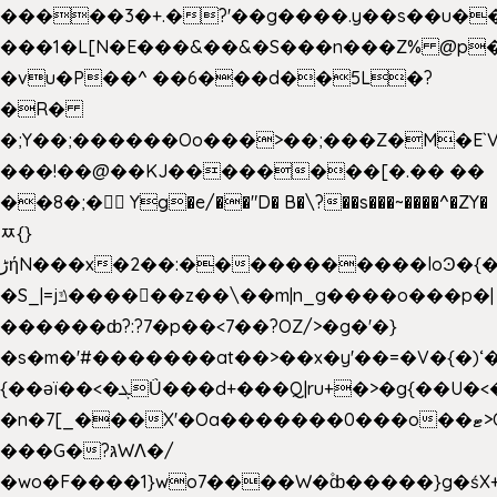
�����3�+.�?'��g����.y��s��u�
���1�L[N�E���&��&�S���n���Z% @p
�vu�P��^ ��6���d��5L�?
�R�
�;Y��;������Oo���>��;���Z�M�E
���!��@��KJ��������[�.�� ��
��8�;�򜸥 Yg�e/��"D�
B�
\?��s���~����^�ZY�
ﾹ{}
����������loϿ�{�nl^<�گ;��#�c��s.^^~�qF��w
ڑήN���x�2��:�
�S_|=jݿ������z��\��m|n_g����o���p�|
������ȸ?:?7�p��<7��?OZ/>�g�'�}
�s�m�'#�������at��>��x�y'��=�V�{�)ʻ�
{��ǝï��<�ܓǗ���d+���Q|ru+�>�g{��U�<�������x���U��?
�n�7[_���X'�Oa�������0���o��ޓ>O�ޝ�>
���G�?גּWΛ�/
�wo�F����1}wo7����W�۫ȸ�����}g�ś