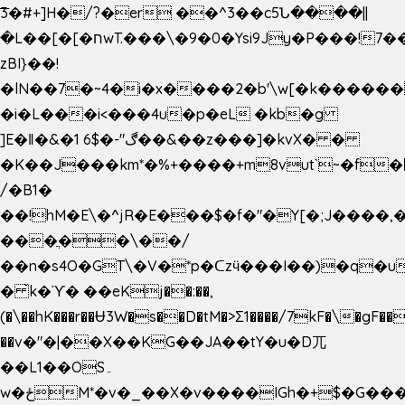
͞3�#+]H�/?�er ��^3��c5Ն����||
�L��[�[�חwT.���\�9�0�Ysi9Jy�P���!7���,�>�P�z�k��-
zBI}��!
�lN��7�~4�i�x����2�b'\w[�k����
�i�L���i<���4u�p�eL �kb�g
]E�ǁ�&�1 6$�-"ڰ��&��z���]�kvX� �
�K��J���km*�%+����+m8vut`~�f�޶CF
/�B1�
��!hM�E\�^jR�E���$�f�"�Y[�;J����,
���ֲ��\��/
��n�s4O�GT\�V�*p�ᑕzӵ���I��)�q�u
� ̀k�ϓ� ��eKj��:��,
(�\��hK���r��Ʉ3W�s��D�tM�>Ʃ1����/7kF�\�gF
��v�"�|��X��KG��JA��tY�u�D兀
��L1��OS۔
w�ځM*�v�_��X�v����IGh�+$�G���]e�`�I�n��YzeU('Lr�2���l�Tnx��hm�B��,�,�E��_��ֲ