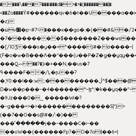
����\���?���i���d�>�>�(��������|�:
<��Zo����Ϋ#������qv�6�t��U����a��i
�z}
�ӹv׸�p~#؝7�֭���x��go�;�{��#&�/2���j���pO����/^�<�>ޝx7O�"\%�����cKy{���N������/
�7��������$�������Z���ws���.
�[/IOƷ���s�y��+^����)#�:σ����~|
(F�o�w�B���Ʌ��"���{u��P�Z�ީq��yqy����ܙ��=��x���>���
���Qޝ��?�}i�+��N,��us�7
ߟ����F��/Ļ�ɽu��?
�܄Y0:��I��;w;;���������ڵ^$�͏��@�����֡�t��v�_�:G���i;GWR�n4�gO������?
D�w��p���~�4������^~ɮ^ܺ;�k��yq��"~ 
�9Jz���0�_ �����Wi�?
�~g���=>�>��������������S|*}>
(��7��O��s@#�/:�)��
���ͧ՛������j��~����C�i~��
��oW��{������Fp?�O�7oI|��6=|