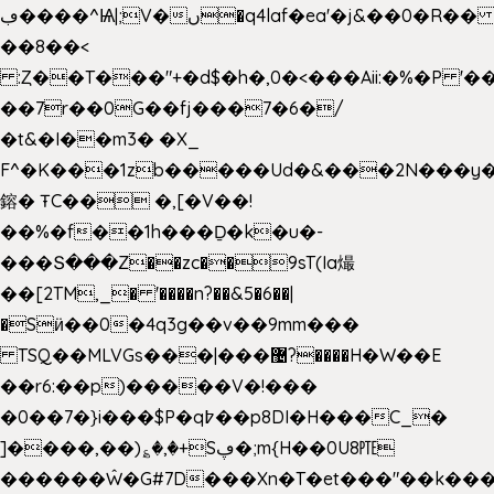
ڢ����^Ѩ|;V�ں�q4laf�ea'�j&��0�R�� J0O
��8��<
:Ȥ��T���"+�d$�h�,0�<�
��Aii:�%�P 
��7r��0G��fj���7�6�/
�t&�I��m3� �X_
F^�K���1zb�����Ud�&���2N���y�
鎔� ŦC�� �,[�V��!
��%�f��1h���Ḏ�k�u�-
���Տ���Z��zc��9sT(Ia熶
��[2TM,_� '����n?��&5�6��|
�Sӥ��0�4q3g��v��9mm���
TSQ��MLVGs���|���޴?����H�W��E
��r6:��p)�����V�!���
�0��7�}i���$P�q߈��p8DI�H���C_�
]����,��)؏�,�+Sڥ�;m{H��0U8㉐
������Ŵ�G#7D���Xn�T�et���"��k����5K