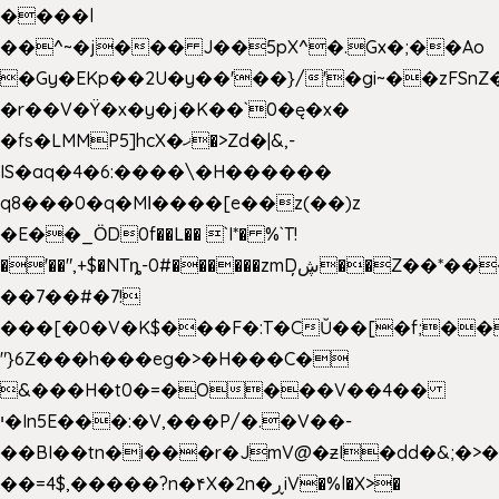
����l
��^~�j��� J��5pX^�.Gx�;��Ao
�Gy�EKp��2U�y��'��}/'�gi~��zFSnZ�
�r��V�Ÿ�x�y�j�K��`0�ę�x�
�fs�LMMP5]hcX�ޚ�>Zd�|&,-
IS�aq�4�6:����\�H������
q8���0�q�Mߊ����[e��z(��)z
�E��_ӦD0f��L�� `I*� %`T!
�'��",+$�NTȵ-0#������zmDڜ̦�
�Z��*��
��7��#�7!
���[�0�V�K$���F�:T�CŬ��[�f;��
"}6Z���h���eg�>�H���C�
&���H�t0�=�O���V��4��
י�In5E���:�V,���P/�.�V��-
��BI��tn�i���r�JmV@�ƶI�dd�&;�>
��=4$,�����?n�۴X�2n�ڕiV�%l�X>�