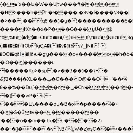
{�ݻ�˝x��!u�W��U|tw���#���
�HI>���h�?t �!���� �8v�l����\8��|
�>��j��q8'��)�y�.����������5�
����fXn��x�P���C��� yU�猔
*X%���d��=C��"X����/.�%�\t��d�N�iz��ì8
y����E��+�OblgQA����v�{�6s?_|N� -
�OƟ��q�l�H�ԋ�g'y����ov����o�h
�.O��������u
�����Ko>�sp:�v��3��)��}H�
&݉}2���j�XL���ݡ�Ƈ���O@��Ɵ~'��
8��%��Du,`��n�؃�CN�(��n��ւ���B�9��
�)��wP�a~
���Lܞ����aט�B�x�p�����+
��S�Ӟ�v��=��������
.���a��m��:Lx�C����2}
��"�]����v \B/yW�z)xȿС��<���