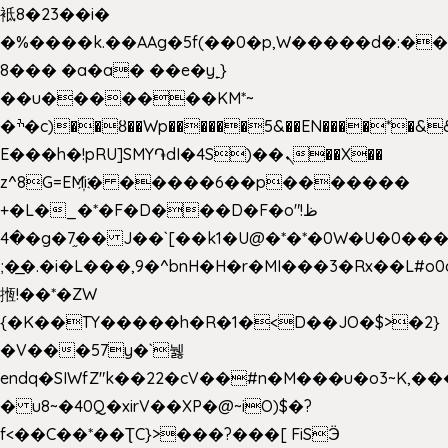
袛8�23��i�
�%����k.��AAg�5f(��0�p,W�����d�:�
8��� �a�a� ��e�y˿}
��u�������KM*~
�ׯ�c)��ȣ��Wp������5&��EN����*�&&6F��Le��~�P�άv����ui?
E���h�!pRU]SMY֏dI�4S)��ܢ��X��
z^8G=EM҉i� �����6��p�������
+�L�_�*�F�D���D�F�o"ظ!
�4�g�7֦�� J��`[��k1�U@�*�*�0W�U�0����_������äp�)2>�`@n����5DW˃��
;�͟�.�i�L���,9�^bnH�H�r�MI���3�Rx��L#o0d
揯!��*�ZW
{�K��TY�����h�R�1�<D��JO�$>�2}
�V���57y�`뉋
endq�SIWfZ"k��22�cV��#n�M���u�o3~K,
� u8~�40Q�xirV��XP�@~iO)$�?
f<��C��*��ƮC}>���?���[ FiSӬ