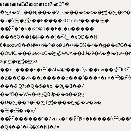
���������E�3�xo��tta�7-��Ը?�
�
҂�d'_��ǋ����V_<����c�c��`��>t�
�u�\�;-��E����kO.'7u57��|���
���*�<�&O©'t��F�;�p�����
���5O��{�|4�'��]�_ �ԍOD��Ņ |
ݿ�8ozwO��Ń�^�x�J��D%�<��͉q��e7C��q�ȝNמ��t'h������hǛ���<�NN޸|
�OwKJ���ue<=xO�@WwA��J́J�9�A�݈�I�}w~�
zyr�g�X!
��+_����~�r�ߡb#@���J\v'��uw��ؽ�Ko�d4�۵��v�t.���݁w����}_}9��ĭ��
�Z��Q�vN��;�����o���;͋���n�n=��:e:�݋'�3:�_
���&:Q7t�Q�5�#e~�9y�݅󈽻��/
��"��Ww�+QBJp��a��}
�U���h�{�T ����@�w�G�
���5�v/
��������1�7.vn|!x�T.�`|9=�k����\ͻ��ߏ��9B'|
�Q4��(��X�N1�/=