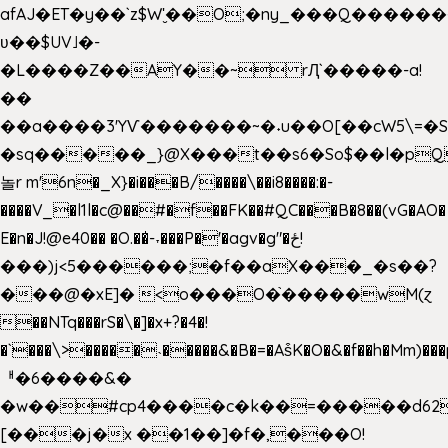
afAJ�ET�y��`z$W'̮��O;�ny_���Q���
ʋ��$UV˩�-
�L����Z��AY��~ rԮ`�����-a!
��
��a����3'YѴ�������~�˖u��O[��cW5\=�SI�
�sq�����_}@X���t��s6�So$��l�pQ
놀r m'6n�_X}�i���B/����\��i8����:�-
����V_�l1l�c@��#�f��FK��#QC���B�8��(vG�AO�
E�n�J!@e40�� �O.��̍-˕���P�'�agv�g"�ځ!
���)j<5������;�f��aX���_�s��?
���@�xE]� <o���O�֙�����wM(ɀ
��NTq���rS�\�]�x+?�4�!
�`���\>�����˴�����&�B�=�As͒K�O�&�f��h�Mm)���p
ᅢ�6����&�
�w��#cp4����c�k��=�����d62
[���j�x ��1��]�f�,���O!