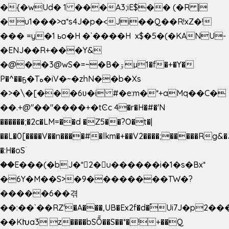
�{�wUd� 1 ���A3;iE$�� (�R |
�u1���>a*s4J�p�<Ji��Q��R!xZ�!
��� =y�1 ьo�H �`����H x$�5�(�KANU-
�ENJ��R+���Y&
�@��3@wS�=~�B�ۊµ1�f�+�Y�
P�^��ҕ�Tە�iV�~�zhN��b�Xs
�>�\�[���6ʋ�i #�e:m�*+aMq��C�
��.+@"��"����+�tϾc 4�r�H�#�'N
������;�2c�LM=��d �Z5��?O�t�|
��L�0[����V��n����#�lkm�+��V2����;�����Rg&�
�:H�oSۤ
��E���(�bJ�*2�u������i�1�s�Bx*
�6Y�M��S>�9��������TW�?
�����6��겪
��:��`��RZ'�A���,UB�Ex2f�d�֠Ui7J�p2
��KԽa3 z����bSȬ��S��*�!+��Q