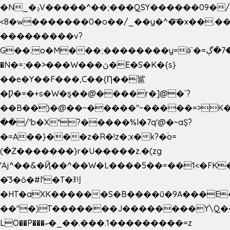
�N_�ݚV�����^��;���QSY������09�/nV{���o_�+�����k��.�/>�N�����N�jO���^�]
<8�w�������0�o��/_��y�^�͝�x��.����7��hg
���������v?
G��.o�M���;��������y=ӛ`�=ݳ�7�ڳ�
�N�=;��>���W���ڽ�E�S�K�{s}
��e�Y��F���,C��{Ƞ��䣉
�Ƿ�=�+s�W�ȿ��@����r�]@�`?
��B��)�@��~�����"~�����=>K�x
��/'b�X*?�����%l�7q'@�~aȘ?
�=A��}���z�R�!z�;x�k?�ؑօ=
(�Z�������}r�U�����z.�(zg
'Aj^��&�Ҋ��^��W�L��
��5��=��1<�FK
�͂3�ȏ�#l'�T�㺫
�HT�aXK������S�B����ū�9A���E�
��"�)T�������J��������Y\Q�ִ
LO��P���ކ�_��.���.1���������=z