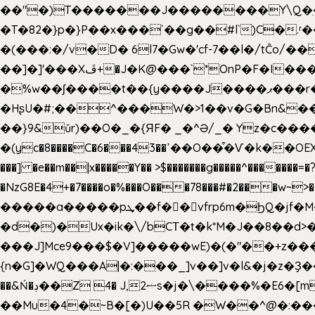
��"�)T�������J��������Y\Q�ִ�1nM LO��P���ކ�_��.���.1���������=z 
�T�82�}p�}P��x���`��g��#l`)C�
�(���:�/v�D� 6l7�Gw�'cf-7��l�/tĈ
��]�]'���Xڦ+�J�K@���`*OnP�F�I�����n����ˎ���E>���% ���y���0��/J|Wz��Dn 'j.�8�
�%w��ʃ����t��{y����J����ޕ���r��d�$e҅b�e���� Y����ǟ�яc�����MG�p-+�S�:��=�[�x��aS����d�}
�HʂU�#;��^���W�>1��v�G�Bn&
��}9&ǔr)��O�_�{ЯF� _�^Ə/_� Yz�c����
�(yc�8����C�6���43��ߴ��O��͒�Ѵ�k��OEX�2�,�)�t��@���aw����;�׷o�_��2�sy��.�=W�n��߃�{4��ߑ��i�8V6v4W�9��s���g�
���] �e��m��|x�����Y�� >$�������g�����^�������=�?��n?~;͝�
�NzG8E�4+�7����o�%���O���78���#�2���w~
�����a�����pܜ��f��vfrp6m�ϦQ�jf�M����J:�x��-?u��4��5�%@$0 �t-
�d�)�Ux�ik�\/bCΤ�t�k*M�J��8��d>�%
���J]Mce9���$�V]�����wE)�(�"��+z���
{n�G]�WQ���A|�:���_]v��]v�l&�j�z�Ҙ
��&Ń�ڊ��Z 4� J,ޟ2s�j�\
��Mu�4�~B�[�)U��5R �W��^@�:����3 v����7�g����s�