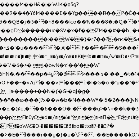
�����M��H&�|�'W.lK�ϙ3g?
�3��QB�j�3��h8���k;a��%���8�:�Q��
f��ZM��#��b؍�� g� _��G��j%���N2rZ�{k��]x{6��?
��*�
6HN�.����p�4y
�3l>��� s� ��_�t�
���.:�I�G�o �*ޏ��*��W;�Ww��CK�۽�� �_��G?
�!�_|ɚ����+��N�{�Gɫ�qj�g͖�
�N���W܍�l5�2���]vN���$�B�SX�ӽ��'��
e,�@o;���б���O� ����g>�\=��k��3���s
���p FI�ѸC�d��/��6�^��{�~�Π�*Eȼ�
Ư�
��aWAS�O-���������E�3�xo��tta�7-��Ը?�
>�E�l���r��y�}�u�\�;-��E����kO.'