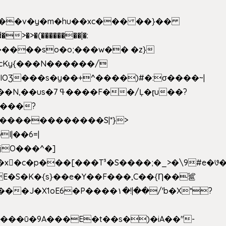
|��v�y�m�hu��xc��� ��}��
w�����so�o;���w�� �z}
OƷ���s�y��+^����)#�:σ����~|
�������������S|*}>
I|��6=|
³�S����;�_>�\9#e�꣗������ɓ<��N�o�C���G�
�J�X1oE6�P����۱�!|��/'b�X*?
����ū�9A���E�t��s�)�iA��"-