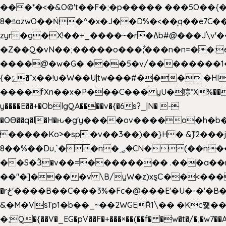
���*�<�&O©'t��F�;�p����� ���5O��{�|
ݿ�8ozwO��Ń�^�x�J��D%�<��͉q��e7C��q�ȝNמ��t'h������hǛ���<�NN޸|�OwKJ���ue<=xO�@WwA��J́J�9�A�݈�I�}w~�n�{1�
zyr�g�X!��+_����~�r�ߡb#@���J\v'��uw��ؽ�Ko�d4�۵��v�t.���݁w����}_}9��ĭ��
�Z��Q�vN��;�����o���;͋���n�n=��:e:�݋'�3:�_^�}���&:Q7t�Q�5�#e~�9y�݅󈽻��/��"��Ww�+QBJp��a��}�U���
����@�w�G� ���5�v/��������1�7.vn|!x�T.�`|9=�
{�ݻ�˝x��!u�W��U|tw���#��� �HI>���h�?t �!���� �8v�l����\8��|�>��j��q8'��)�y�.����������5�!
����fXn��x�P���C��� yU�猔*X%���d��=C�
y����E��+�OblgQA����v�{�6s?_|N� -
�OƟ��q�l�H�ԋ�g'y����ov����o�
�����Ko>�sp:�v��3��)��}H� &݉}2���j�XL���ݡ�Ƈ���O@
8��%��Du,`��n�؃�CN�(��n��ւ���B�9�� �)��wP�a~ ���Lܞ����aט�B�x�p�����+
��S�Ӟ�v��=�������� .���a��
��"�]����v \B/yW�z)xȿС��<��
�rځ'����B��C���3%�Fc�@���E'�U�-�'�B��:)�H���}�`,����+�2���,;b,�`���-A.$��ہ(����[�ey�S���|�?
&�M�V|sTp1�b��_~��2WGEȐ1\�� �Kc쩇���
�;Q�{��V�_EG�pV��F�+���×��(��f� �w�t�/�;�w7��A