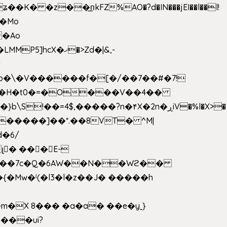
 �z��͟пkFZ%AO�?d�IN���jEI��l��l!
��Mo
X�ޚ�>Zd�|&,-
p�\�V������f�[�/��7��#�7!
&���H�t0�=�O���V��4��
�����]��*.��8VT� ^M|
d�6/
լ� ���E-
k[���7c�Q�6AW��N��Wϩ��
w�ˡ(�l3�l�z��J� �����h
�X 8��� �a�a� ��e�y˿}