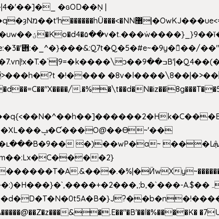
4�'��]�_ �ԍOD��Ņ |
h�{�T
k����\ͻ��ߏ��9B'|�Q4��(��X�N1�/=
�"X����/.�%�\t��d�N�iz��ì8g���T��5)B
h�b��q{<��N�^��h��]������2�Hk�C��
��Ɵ~'��
m��:Lx�C����2}
�������T�A.&���.�%|�Ӥw
Xy~�����
d�D�T�N�0t5A�B�}J?��b�n�!����}�g�
�����@��Z�z���&�.E��"�B'��l�%����K� �7UE�