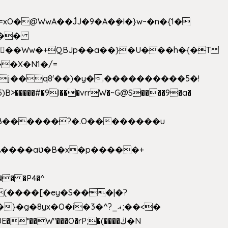
>�����#�9I���vrrW�~G@S����9�a�
�B������?�.O��������u
�� �P4�^
8yx�O�i�3�^?_ޣ;��<�
*��W"���O�rP;�(����ڬ�N