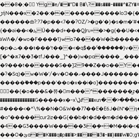
��8�;�򜸥 Yg�e/��"D�
B�
\?��s���~����^�ZY�
����������loϿ�{�nl^<�گ;��#�c��s.^^~�qF��w[k�ߜ��Yu�/�S_|=jݿ������z��\�
ڑήN���x�2��:�
������ȸ?:?7�p��<7��?OZ/>�g�'�}�s�m�
{��ǝï��<�ܓǗ���d+���Q|ru+�>�g{��U�<�������x���U��?�n�7[_���X'�Oa�������0���o��ޓ>O�ޝ�> ���G�?
גּWΛ�/�wo�F����1}wo7����W�۫ȸ�����}g�śX+����w�O�������?
�p�ٿ�.��ŧ���'t���<�q$��۫'������}v����ݚ�F��{����:l��ɞ�N����~�>|��|�u�����O������n�f;ݛ�s����8y�:����M�膓
[�^�ѫ7�͕�3�tfJ���_]^��}w�pa����_.��
�9���t������S��]2ܰ9��Z��o��Y�����J
�?�Sq)�w�W�'/�v�O��މ����J��������Gϻ�`�1��s�\����'�I���ݭE��~%��;]���M|szvѺ5컏��_}��6.��Oދ�;��v����|
�����ۖ���p���'��o�x��i�o]���������Gg�?�����ޗ_�~}��S����z��Jݧ�����=xz
𳏮 ��{�o���&�쮸�󧽑m���^�������̺z
��������������G�����x�~x\߽]ߝ ��xտ�:�>���ӧ�ܷ�Ӈ�������ο8���I�2�H��7]�s�Ç�,ys���p|3:=
#����<�^\%��N�O&W��77��E�E6J�έN*
�o"�����cur2iz��G{��b�t�d��m�d����]�h
�4��G3����W�����3i�ܼ�=�M��i�<��&_>e�͋'�����Eb"7� v�
���O�ێa��K���q�p��l�>:�����3�~��}���W�O;g'�g�����{�~����y�YJb��U�������d�ܻ���0��n;���\|9�^�}