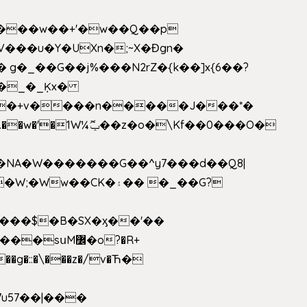
V���u�Y�UXn�;~X�Ɖgn�
�3L�$��e��w߼���?��i��������D|��IY�������͛����o�]�����c_��ģ��/o��.�K�X����t�x/w'��D�?t�.��w�'�1W¼ݕޮ��z�o�\Kf��0���O�
1�NA�W�������G��^y7���d��Q8|
սM߼�o?�R+
��g�::�\���z�/v�Ћ�
7u57��|���