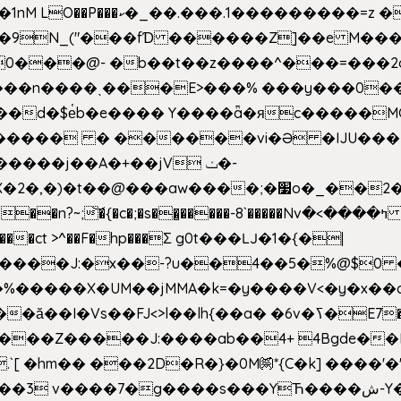
�Z��#�n�*��"�)��䑺
.ʳ��9N_("���fƊ ������Z]��e M�
o/��0���@- �b��t��z����^���=���
������ � ������vi�Ə �IJU���
����j��A�+��jV ݖ�-
{�c�;�s��̺�����-8`�����Nvߤ����>� ��\�܃�˓n >��
>����ct >^��F�hp���Σ g0t���Ǉ�1�{�|
�����X�UM��jMMA�k=�y����V<�y�x��c
�ӑ��I�Vs��FJ<>l��lh{��a
� �6v�ߖ�E7��"I�ȶmZ)i�3� ���:���,
����Z�����J:����ab��4+ 4Bgde��EX
����%�E6�[m.`[ �hm�� ���2D�R�}�0M㉀*{C�k] ��
��'�
��YЋ����ش-Y�'n��l�`)�F↣��l8t�G���͑��4�FN�]?f