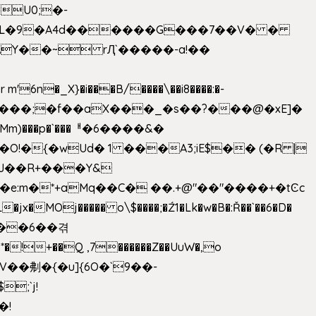
U0;�-
'� �L�9�A4d������G���7��V� �
AY��~ rԮ`�����-a!��
�_X}�i���B/����\��i8����:�-
h�Mm)���p�`���ᅢ�6����&�
�{�wUd� 1 ���A3;iE$�� (�R |
ENJ��R+���Y&
�jx�MOj����� o\$����;�Ź1�Lk�w�B�:Ř��`��6�D�
��6��겪
�!+��Q ,7������Z��UuW�,o
�\$V��刜�{�u]{6O�`9��-
�!