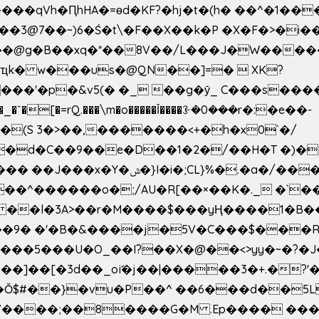
��qVh�ԤhHA�=ɵd�KF?�hj�t�(h� ��^�1��
��3@7��~)6�Ś�t\�F��X��k�P �X�F�>�i��
d���@g�B��xq�*��8V��/L���J�W����
ҵk� w���us�@QN��]=�  XK?
�
_�ˇ�[�=rQ.���\m�o�����Ǐ����ꗿ�0���r�:�e��-
(S 3�>��,�������<+�h�x0`�/
�/����s�����*��_��%�"��|
�^������o�;/AU�R[��×��K�._ �`��
 ��l�3A>��r�M����$���yҢ����1�B�
�/��9� �'�B�&����j�5V�C���$���
�5���U�O_��I?��X�@��<>yy�~�?�J
�Ŏ$#��}�vu�P��^ ��6���d��
`V����;��8����G�M .Ep���� ��