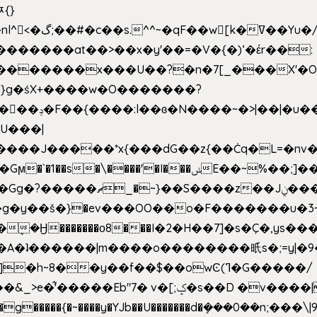
ﾹ{}
�m|n_g����o���p�|
'#�������at��>��x�y'��=�V�{�)ʻ�έr��:
�U���|
�����*x{���dG��z{��Ċq�L=�nv���?��"�O
|sܼ{��Źd��Gw�����n~
�g�y��š�}�ev���OO��o�F�������u�3~
�η�A�ʇ������|m����o��������㫝s�;=y|
~8��y��f��$��owϾ(ߣ�G�����/
[;ݤ�s��D �v����|h���ŝ�Ѽ��zלt?