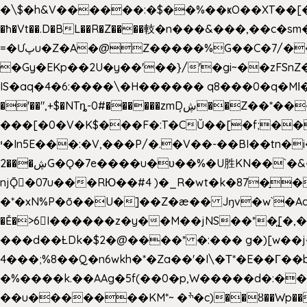
�\$�h&V������:�$��%��ҝO��XT��[��U"
�ħ�Vt��.D�BL��R�Z����䡋�n���&���,��c�
=�Ưپu�Z�A�@Z�����%G��C�7/����l ��^~�j��� J��5pX^�.Gx�;��Ao
�Gy�EKp��2U�y��'��}/'�gi~��zFSnZ�u�t�h
IS�aq�4�6:����\�H������ q8���0�q�Mߊ����[e��z(��)z �E��_ӦD0f��L�� `I*� %`T!
�'��",+$�NTȵ-0#������zmDڜ̦�
�Z��*��
���[�0�V�K$���F�:T�CŬ��[�f;�
י�In5E���:�V,���P/�.�V��-��BI��tn�i���r�JmV@�ƶI�dd�&;�>�������E�#�}b\S!��=4$,�����?n�۴X�2n�ڕiV�%l�X>�
2���ڜG�Ǫ�7e����u�υ��%�U胜KN��
`�
njǬ�07u���RЮ��#4 )�_R�wt�k�87�̠
�*�xN%P�ō��U�]��Z�æ�� Jŋv�w`�Aa4
�Ě�>6򁊔I������z�y��M��jNS��*�͈
���d��ȽDk�$2�@����* �:��� g�)[w��j�I�
4���;%8��Q�n6wkh�*�Za��'�I\�Τ*�E��Γ��b
�%����k.��AAg�5f(��0�p,W�����d�:��
��u�������KM*~ �ׯ�c)��ȣ��Wp������5&��EN����*�&&6F��Le��~�P�άv����ui?