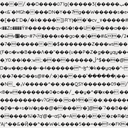
���/.��O����ū7`lg{�����3{�����ﭓ��ltr �x�vr�#����;�k�/
�<&`�MGh����DN�Y��7g��W�����s�
��˝#�����۷O � �O�_|����\���?���i���d�>�>�(��������|�:
<��Zo����Ϋ#������qv�6�t��U����a��i
�ӹv׸�p~#؝7�֭���x��go�;�{��#&�/2���j���pO����/^�<�>ޝx7O�"\%�����cKy{���N������/
�7��������$�������Z���ws���.�
(F�o�w�B���Ʌ��"���{u��P�Z�ީq��yqy����ܙ��=��x���>����+�}���Qޝ��?�}i�+��N,��us�7 ߟ����F��/Ļ�
�܄Y0:��I��;w;;���������ڵ^$�͏��@�����֡�t��v�_�:G���i;GWR�n4�gO������?
D�w��p���~�4������^~ɮ^ܺ;�k��yq��"~
(��7��O��s@#�/:�)�� ���ͧ՛������j��~
�N_�ݚV�����^��;���QSY������09�/nV{���o_�+�����k��.�/>�N�����N�jO���^�]
<8�w�������0�o��/_��y�^�͝�x��.����7��hg
���������v?G��.o�M���;��������y=ӛ`�=ݳ�7�ڳ� �N�=;��>���W���ڽ�E�S�K�{s}�
�Ƿ�=�+s�W�ȿ��@����r�]@�`?��B��
�����%l�7q'@�~aȘ?�=A��}���z�R�!z�
'Aj^��&�Ҋ��^��W�L��
��5��=��1<�FK