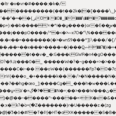
e�����������{��t��2k�|�[����\_
�[��E`D�/�k�:���]}RΎƫ��'�cv_ݜ}��=�
�p+}:��b����ܽ;=:�^I��y����}or�E��͇
<��=�������(�>�wnS9���^]}\���/�[/I
ɽu��?
 O?�9Jz���0�_ �����Wi�?�~g���=>�>�
����C�i~�� ��oW��{������Fp?�O�7o
�œo_];����Cg�_���h�w���L��x�c�p���[���T
�e�Y��F���,C��{Ƞ��䣉
)�@��~�����"~�����=>K�x�&���
;x�k?�ؑօ=(�Z�������}r�U�����z.�(zg
�@|�͂3�ȏ�#l'�T�㺫�HT�aXK������S�B