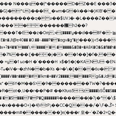
^��� N���q��|^�����D�Z��E ���3�
�o�G}�^L}���I_�wm�G�k��>�)KIB
��Q���������q� ʋ��$UV˩�-�L����Z��
��`�������޼h2��?
�E��z�Oɱ,ҹ(����'y��d��8F�~놀r m'6n
gv�g"�ځ!���)j<5������;�f��aX���_�s��?���@�xE]�
4�!�`���\>�����˴�����&�B�=�As͒K�O�&�f��
%���:[���j�x ��1��]�f�,���O!
� =y�1 ьo�H �`����H x$�5�(�KANU-�
0[����V��n����#�lkm�+��V2����;�����Rg&�Jd�L
s�Bx* �6Y�M��S>�9��������TW�?���
��R�at�,U��r��P�# ��KԽa3 z����bSȬ��S��*
��5� ��S���F�P�Q������ϥ������|�?j�^
���m#����i���]e(���r 皇�~`�Z�2=Q�