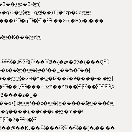
�B��p�B+(
�q7L�8_q��)Ti]�^zp�0o 
���+ �y��-��>=e�H(u�,�i��
���G~I�^�Q�IZ��7�9����-� �|
���.`/���+DZ^��^Ə����슝
RB����z�_�
��o>[ x:f��c�������$���6
5L�?�R�
�!��@��KJ��������[�.�� ��