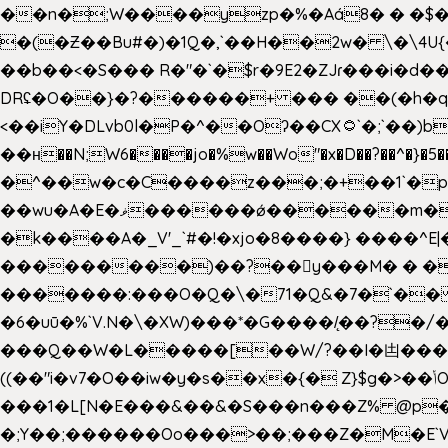
��n�;W����yzp�%�Aá8� � �$��
�(�Ƶ��Bu#�)�1Q�,`��H��2w� \�\4U{
��b��<�S��� R�"�`�$r�9E2�ZJɾ���i�
DRʢ�O��}�?������+ ��� ��(�h�q
<��iY�DLvb0l�P�^��Oʔ��CX۝`�;`��)b���'�p�&v5(� �_ ��g�ӯ_ C���s�����K���n
��н��N;W6����jo�%w��Wo"�x�D��?��^�}�5�
�^��w�c�C����z���;�+��1`�p�
��wu�A�E�ޥ������ǿ������m��d�C��9��e�D��1�2�/��H�T �)�+�J{��8�{�z=�09�{���Q
�k����A�_V'_`#�!�xjo�8����} ����^E|��� ��J���x�Y�ݜ�}I�i�;CL}%�.�a
���������)��?��򥞾y���M� � ��
�������:���O�Q�\�71�Q&�7�`��
�6�uū�%`V.N�\�XW)���*�G����/̨��?
���Q��W�L�����[��W/?��I�凷�����
((��"i�v7�O��iw�y�s��x�{� Z}$g�>��ݳO��]��[�3d��_oަi�j��|�����3�+.�?'��g����.y��s��u��m��!
���1�L[N�E���&��&�S���n���Z% @p
�;Y��;������Oo���>��;���Z�M�E