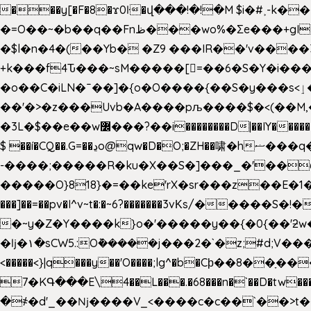
���y[�F�8�ϫ0ŀ�վ���!�!�M $i�#˲-k�
�=O��~�b��q��Fnظ���wo%�Ʃe���+gI��9��4�Y6M����E��Yg����R�� P�Ȇ����w��+'�w��Q��p
�$l�n�4�(��Yb� �Z9 ���IR��'v���
+k���f4Ԏ���~sM�����[=��6�S�Y�i�����gƊx�����uc�SV�x�
�o��C�iLN�ˉ��]�{o�O����{��S�y���s<ٳ���������:��;W��}�r7��?�n<�&�_�_Ķx�
��'�>�z���Uvb�A����pљ����$�<(��M,�~ݏ�'�u����>�:A|�  F����S����+v����n�����J�
$ ��í�CQ��.G=��ڍo@qw�D�O;�ZH��啸�hޟ���q��ĭ/�6�>� .�bwN�ϫˋ��'��W'
-����;�����R�ku�X��S�]���_�'��
�����O}818}�=��ke'rX�sr���z��E�1�O F��~�v7y�'��v 
���]��=��pv�I^v~t�:�~6?�������3vΚs/�����S
�~y�Z�Y����k}o�'�����y��{�0{��'ƻw��"��ɷ���]7x��w�b
�ǉ�۱�sCW5.:O݉�����j���2�`�z;#d;V����
<�����<}|q���y��'O����;lg^�b�Cϸ��8��ָ�
7�KԳ���E\4��L���.�68���n�`��D�tw���P
�
҂�d'_��ǋ����V_<����c�c��`��>t��