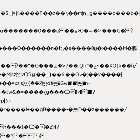
���ዽ�V7��;Qh*'�ݗ~��XO{k��h/
�tw&�=����{g���Ѽ�>� ��?
�9�r����I+��gB����-�D��z������/