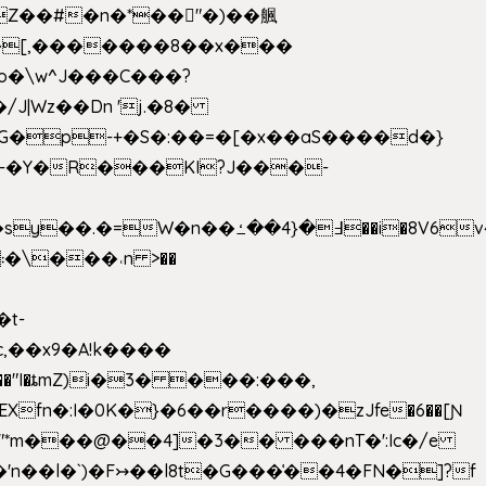
��[,�������8��x���
2o�\w^J���C���?
-�Y�R���KI?J���-
,��x9�A!k����
fn�:I�0K�}�6��r����)�zJfe�6��[Ɲ
"*m���@��4]�3�� ���nT�':Ic�/e