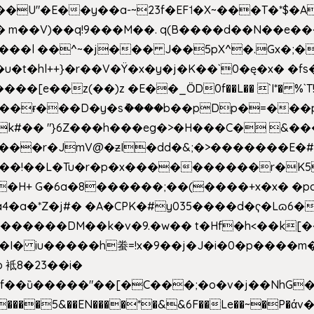
�E��y��a-~23f�EF˦�X~���T�*$�Aʑ��K�
sm� m��V)��q!9���M��. q(B����d��N��e�
l++}�r��V�Ÿ�x�y�j�K��`0�ę�x� �fs�LMMP5]hc
��ɍ���D�y�sު����b��pDp�=���
�k#�� "}6Z���h���eg�>�H���C� 
&��!��L�Tu�r�p�x����������r�K5
��H+ G�6a�8������;��(����+x�x� �p
�a�*Z�j#� �A�CPK�#y035����d�ҁ�Lɷ6�
[�,�������DM��k�v�9.�w�� t�Hf�h<��
 iu�����h䖭=!x�9��j�J�i�0�p�� ��m�{�M
 袛8�23��i�
f��ȕ�����"��[�C���;�o�v�j��NhG�m