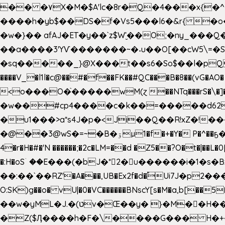
�� �۷X�M�$A'lc�8r�Q�4���x{�
����h�yb$��DS�f�Vs5���l6�&r{ 
�w�}�� afAJ�ET�y��`z$W'̮��O;�ny_�
��a����3'YѴ�������~�˖u��O[��cW5\=�SI�
�sq�����_}@X���t��s6�So$��l�pQ���T
����V_�l1l�c@��#�f��FK��#QC���B�8��(vG�AO� E�n�J!@e40�� �O.��̍-˕���P�'�a
<o���O�֙�����wM(ɀ ��NTq���rS�\�]�x+?�
�w��#cp4����c�k��=�����d62�7
�u1���>a*s4J�p�<Ji��Q��R!xZ�!��
�@��3@wS�=~�B�ۊµ1�f�+�Y� P�^��ҕ�Tە�iV�~�zhN��b�Xs �>�\�[���6ʋ�i #�e:m�*+aMq��C� ��.+@"��"����+�tϾc
4�r�H�#�'N ������;�2c�LM=��d �Z5��?O�t�|��L�
�:H�oSۤ ��E���(�bJ�*2�u������i�1�
��:��`��RZ'�A���,UB�Ex2f�d�֠Ui7J�p2�
O:SK)g��o� vU|�0�VC������BNscY[s�M�a,b[
��w�yML�J.�(טv�Œ��y� }�M��H���x����O+}�4|VtPݙ��CC�Q���/�\F�ڴ= $;`j!
�Z($Ӆ����h�F�\����G��� H�+�