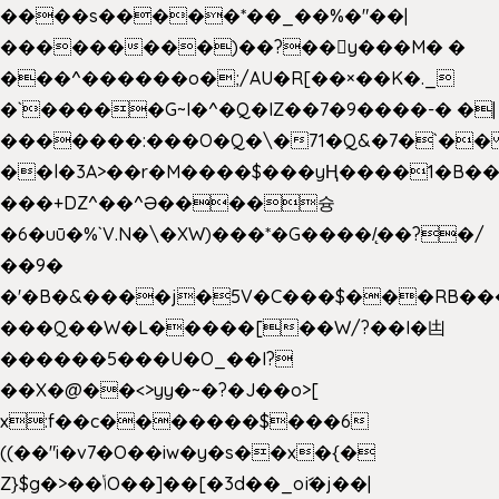
����s�����*��_��%�"��|
���������)��?��򥞾y���M� �
���^������o�;/AU�R[��×��K�._
�`�����G~I�^�Q�IZ��7�9����-� �|
�������:���O�Q�\�71�Q&�7�`�
��l�3A>��r�M����$���yҢ����1�B��
���+DZ^��^Ə����슝
�6�uū�%`V.N�\�XW)���*�G����/̨��?�/
��9�
�'�B�&����j�5V�C���$���RB��
���Q��W�L�����[��W/?��I�凷
������5���U�O_��I?
��X�@��<>yy�~�?�J��o>[
x:f��c�������$���6
((��"i�v7�O��iw�y�s��x�{�
Z}$g�>��ݳO��]��[�3d��_oަi�j��|