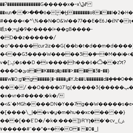
��?��������������G�����x�~x\߽]ߝ
��xտ�:�>���ӧ�ܷ�Ӈ�������ο8���I�2�H��
#����<�^\%��N�O&W��77��E�E6J�έN*
㫝s�;=y|�9�r����I+��gB����-
�D��z������/
�o"�����cur2iz��G{��b�t�d��m�d����]�h
�4��G3����W�����3i�ܼ�=�M��i�<��&
v�[;ݤ�s��D �v����|h���ŝ�Ѽ��zלt?
���O�ێa��K���q�p��l�>:�����3�~��}
���W�O;g'�g�����{�~����y�YJb��U�������d�ܻ�
���/.��O����ū7`lg{�����3{�����ﭓ��ltr
�x�vr�#����;�k�/
�<&`�MGh����DN�Y��7g��W�����s�
�[����\_|��v�y�m�hu��xc��� ��}
�� �[��E`D�/�k�:���]}RΎƫ��'�cv_ݜ}
��˝#�����۷O � �O�_|
��=�