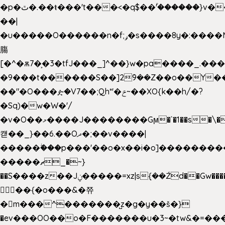
�p�ٿ�.��ŧ���'t���<�q$��۫'������}v����ݚ�F��{����:l��ɞ�N����~�>|
��|
�u�����O������n�f;ݛ�s����8y�:����M�
膓
[�^�ѫ7�͕�3�tfJ���_]^��}w�pa����_.��
�9���t������S��]2ܰ9��Z��o��Y�
��"�O���ዽ�V7��;Qh*'�ݗ~��XO{k��h/�?
�Sq)�w�W�'/
�v�O��މ����J��������Gϻ�`�1��s�\����'�I���ݭE��~%��;]���M|szvѺ5
컏��_}��6.��Oދ�;��v����|
�����ۖ���p���'��o�x��i�o]��������
�����ޗ_�~}
��S����z��Jݧ�����=xz|sܼ{��Źd��Gw�����n~
𳏮 ��{�o���&�쮸
�󧽑m���^�������̺z�g�y��š�}
�ev���OO��o�F�������u�3~�tw&�=�