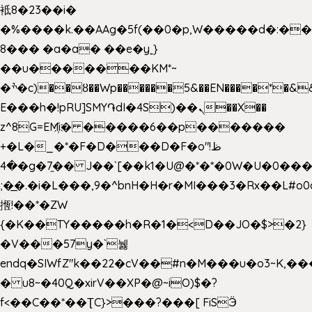
袛8�23��i�
�%����k.��AAg�5f(��0�p,W�����d�:�
8��� �a�a� ��e�y˿}
��u�������KM*~
�ׯ�c)��ȣ��Wp������5&��EN����*�&&6F��Le��~�P�άv����ui?
E���h�!pRU]SMY֏dI�4S)��ܢ��X��
z^8G=EM҉i� �����6��p�������
+�L�_�*�F�D���D�F�o"ظ!
�4�g�7֦�� J��`[��k1�U@�*�*�0W�U�0����_������äp�)2>�`@n����5DW˃��
;�͟�.�i�L���,9�^bnH�H�r�MI���3�Rx��L#o0d
揯!��*�ZW
{�K��TY�����h�R�1�<D��JO�$>�2}
�V���57y�`뉋
endq�SIWfZ"k��22�cV��#n�M���u�o3~K,
� u8~�40Q�xirV��XP�@~iO)$�?
f<��C��*��ƮC}>���?���[ FiSӬ