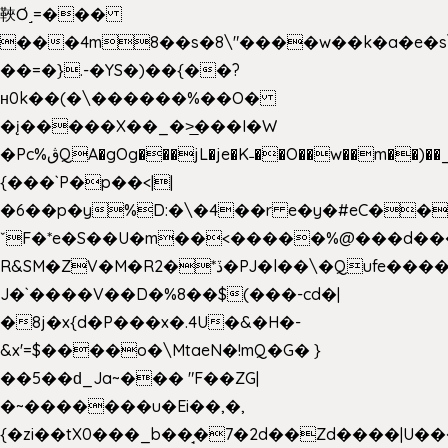
䩡Ơ˼=���
���4m8��s�8\"����w��k�a�e�s\n
��=�}.-�YS�)��{��?
ʜ0k��(�\������%��O�
�į�����X��_�>̲���I�W
�Pc%ڨQA�gOg���jL�je�K˗��O��w��m��)��_��Rߊu>
{���`P�p��<||
�6��p�y%D:�\�4��r e�y�#eC��
ˇF�*e�S��U�m��<�����%@���d���
R&SM�ZV�M�R2�*ڏ�PJ�l��\�Qufe����<�l���
J�`����V��D�%8��$(���-cd�|
�8j�x{d�P���x�.4U�&�H�-
&x'=$����o�\MtaeN�!mQ�G� }
��5��ԁ_Ja~��� "F��ZG|
�~�������u�Ei��,�,
{�zi��tX0���_b��̘�7�2d��Zd����|U�