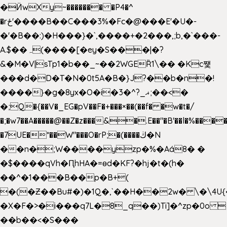
�Ӥw
Xy~������� �P4�^
�rځ'����B��C���3%�Fc�@���E'�U�-
�'�B��:)�H���}�`,����+�2���,;b,�`���-
A.$��ہ(����[�ey�S���|�?
&�M�V|sTp1�b��_~��2WGEȐ1\�� �Kc쩇
���d�D�T�N�0t5A�B�}J?��b�n�!
����}�g�8yx�O�i�3�^?_ޣ;��<�
�;Q�{��V�_EG�pV��F�+���×��(��f� �w�t�/
�;�w7��A�����@��Z�z���&�.E��"�B'��l�%���
�7UE�*��W"���O�rP;�(����ڬ�N
��n�;W����yzp�%�Aá8� �
�$����qVh�ԤhHA�=ɵd�KF?�hj�t�(h�
��^�1���B��p�B+(
�(�Ƶ��Bu#�)�1Q�,`��H��2w� \�\4U{
�X�F�>�i���q7L�8_q��)Ti]�^zp�0o 
��b��<�S���