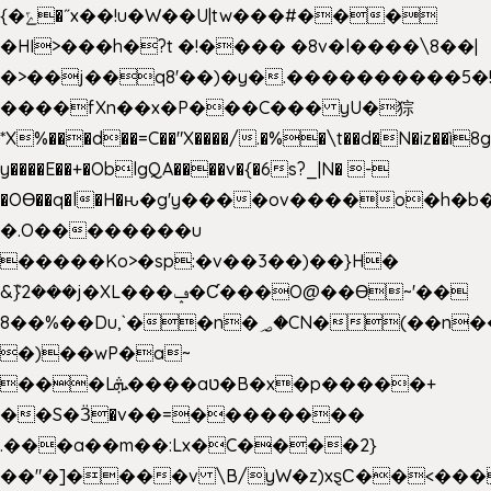
{�ݻ�˝x��!u�W��U|tw���#���
�HI>���h�?t �!���� �8v�l����\8��|
�>��j��q8'��)�y�.����������5�
����fXn��x�P���C��� yU�猔
*X%���d��=C��"X����/.�%�\t��d�N�iz��ì8
y����E��+�OblgQA����v�{�6s?_|N� -
�OƟ��q�l�H�ԋ�g'y����ov����o�h
�.O��������u
�����Ko>�sp:�v��3��)��}H�
&݉}2���j�XL���ݡ�Ƈ���O@��Ɵ~'��
8��%��Du,`��n�؃�CN�(��n��ւ���B�9��
�)��wP�a~
���Lܞ����aט�B�x�p�����+
��S�Ӟ�v��=��������
.���a��m��:Lx�C����2}
��"�]����v \B/yW�z)xȿС��<���