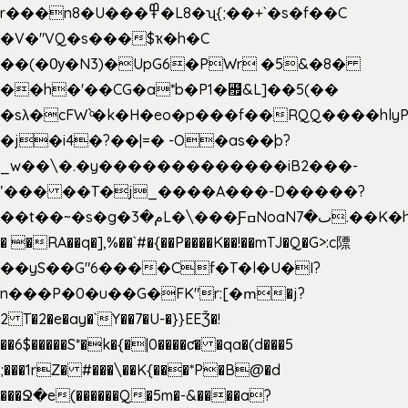
r���n8�U���߾�L8�ʯ{;��+`�s�f��C
�V�"VQ�s���$ҡ�h�C
��(�Ѹ�N3)�UpG6�PWr �5&�8�
��h�'��CG�a*b�P1�꘯&L]��5(��
�sλ�cFW`ͦ�k�H�eo�p���f��RQQ����hlyP8@�CV�*
�j�i4�?��|=� -O�as��þ?
_w��\�.�y�������������iB2���-
ʽ��� ��T�j_����A���-D�����?
��t��~�s�g�م�3L�\���ƑߛNoaNٮ�7.��K�h8K�Ύ���haB��#��>�b�#�f�<��
� �RA��q�],%��`#�{��P����K��!��mTJ�Q�G>:c䧣
��yS��G"6����Cf�T�l�U�I?
n���P�0�u��G�FK"r:[�ՠ�j?
2 T�2�e�ay�`Y��7�U-�}}EEǮ�!
��6$�����S*�k�{�|0����ƈ� �qa�(d���5
;���1rZ� #���\��
K{���*P�B@�d
���Ջ�e(������Q�5m�-&����a?