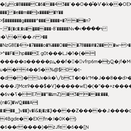
�(yc�8����C�6���43��ߴ��O��͒�Ѵ�k��OEX�2�,�)�t��@���aw����;�׷o�_��2�sy��.�=W�n��߃�{4��ߑ��i�8V6v4W�9��s���g�
���] �e��m��|x�����Y��
>$�������g�����^�������=�?��n?
~;͝�{�c�;�s��̺�����-8`�����Nvߤ����>�
��\�܃�˓n >��
�NzG8E�4+�7����o�%���O���78���#�2���w~>�
>^��F�hp���Σ g0t���Ǉ�1�{�|
�����a�����pܜ��f��vfrp6m�ϦQ�jf�M����J:�x��-?
u��4��5�%@$0 �t-
�d�)�Ux�ik�\/bCΤ�t�k*M�J��8��d>�%
���J]Mce9���$�V]�����wE)�(�"��+z����
�6v�ߖ�E7��"I�ȶmZ)i�3� ���:���,
{n�G]�WQ���A|
�:���_]v��]v�l&�j�z�Ҙ����Z�����J:���
4Bgde��EXfn�:I�0K�}
�6��r����)�zJfe�6��[Ɲ