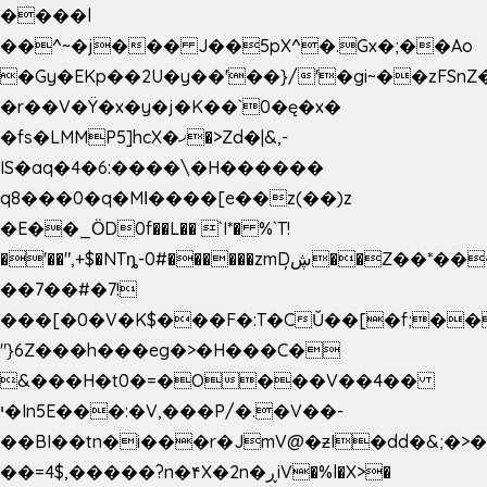
����l
��^~�j��� J��5pX^�.Gx�;��Ao
�Gy�EKp��2U�y��'��}/'�gi~��zFSnZ�
�r��V�Ÿ�x�y�j�K��`0�ę�x�
�fs�LMMP5]hcX�ޚ�>Zd�|&,-
IS�aq�4�6:����\�H������
q8���0�q�Mߊ����[e��z(��)z
�E��_ӦD0f��L�� `I*� %`T!
�'��",+$�NTȵ-0#������zmDڜ̦�
�Z��*��
��7��#�7!
���[�0�V�K$���F�:T�CŬ��[�f;��
"}6Z���h���eg�>�H���C�
&���H�t0�=�O���V��4��
י�In5E���:�V,���P/�.�V��-
��BI��tn�i���r�JmV@�ƶI�dd�&;�>
��=4$,�����?n�۴X�2n�ڕiV�%l�X>�