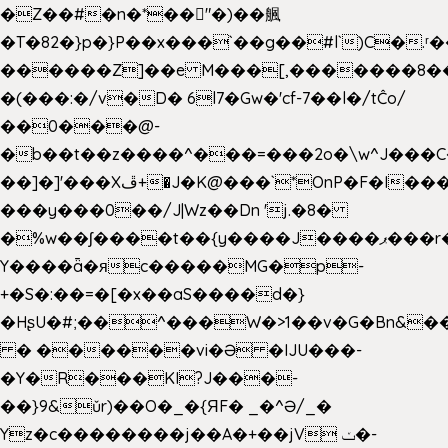
�Z��#�n�*��"�)��䑺
�T�82�}p�}P��x���`��g��#l`)C�.
������Z]��e M���[,�������8�
�(���:�/v�D� 6l7�Gw�'cf-7��l�/tĈo/
��0���@-
�b��t��z����^���=���2o�\w^J���C
��]�]'���Xڦ+�J�K@���`*OnP�F�I�����n����ˎ���E>���%
���y���0��/J|Wz��Dn 'j.�8�
�%w��ʃ����t��{y����J����ޕ���r��d�$e҅b�e����
Y����ǟ�яc�����MG�p-
+�S�:��=�[�x��aS����d�}
�HʂU�#;��^���W�>1��v�G�Bn&
� ������vi�Ə �IJU���-
�Y�R���KI?J���-
��}9&ǔr)��O�_�{ЯF� _�^Ə/_�
Yz�c��������j��A�+��jV ݖ�-