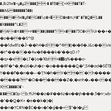
�Jb2IW�~y�y2���]-� �fB�[+Kf��T�T-
��A&������3��ɪ
��i�W�y8�G��\o�+�̊D�e�m,H�" �T�Q�L��
�X�����^L�2
�A<�H.��=H����{����" <���73O�<؇Ur�
�z����S^帒
��1dw81z�J̔~��h4�d�
^Φ�)�i�8�J&c��v
�t^�����4w�8���k�'��qD r?
�q+�x�LT�}a�Ҡb+�׋q%���o-
�8F�^�ܾ,�ә}6�uh�z~�o������Q�",S4�ad�SÉT|b
Y���f̄��n��ސ�ȚN�h�V� �`�h�����|
����?^�O������Z�,�xnh�ވ��<���u4Ɠ��+�
XC����0�`-
�:��C�0p- b;ϮUH��z�#��6z�x��ʅh���.3�rr
�*��Q�K+ �e��k�)�|
��n�YC#N�$C��<�1�g֡��+ $"�I�y