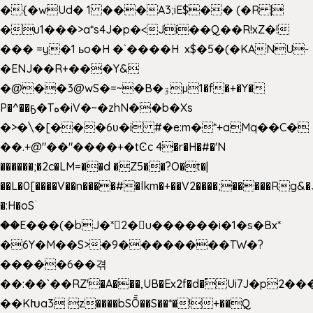
�{�wUd� 1 ���A3;iE$�� (�R |
�u1���>a*s4J�p�<Ji��Q��R!xZ�!
��� =y�1 ьo�H �`����H x$�5�(�KANU-
�ENJ��R+���Y&
�@��3@wS�=~�B�ۊµ1�f�+�Y�
P�^��ҕ�Tە�iV�~�zhN��b�Xs
�>�\�[���6ʋ�i #�e:m�*+aMq��C�
��.+@"��"����+�tϾc 4�r�H�#�'N
������;�2c�LM=��d �Z5��?O�t�|
��L�0[����V��n����#�lkm�+��V2����;�����Rg&�
�:H�oSۤ
��E���(�bJ�*2�u������i�1�s�Bx*
�6Y�M��S>�9��������TW�?
�����6��겪
��:��`��RZ'�A���,UB�Ex2f�d�֠Ui7J�p2
��KԽa3 z����bSȬ��S��*�!+��Q