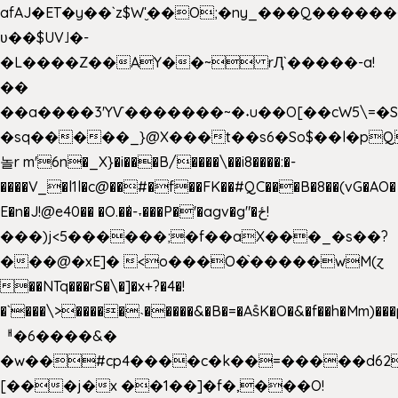
afAJ�ET�y��`z$W'̮��O;�ny_���Q���
ʋ��$UV˩�-
�L����Z��AY��~ rԮ`�����-a!
��
��a����3'YѴ�������~�˖u��O[��cW5\=�SI�
�sq�����_}@X���t��s6�So$��l�pQ
놀r m'6n�_X}�i���B/����\��i8����:�-
����V_�l1l�c@��#�f��FK��#QC���B�8��(vG�AO�
E�n�J!@e40�� �O.��̍-˕���P�'�agv�g"�ځ!
���)j<5������;�f��aX���_�s��?
���@�xE]� <o���O�֙�����wM(ɀ
��NTq���rS�\�]�x+?�4�!
�`���\>�����˴�����&�B�=�As͒K�O�&�f��h�Mm)���p
ᅢ�6����&�
�w��#cp4����c�k��=�����d62
[���j�x ��1��]�f�,���O!