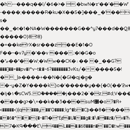
�hޟ���q��ĭ/�6�>� .�bwN�ϫˋ��'��W'
-����;�����R�ku�X��S�]���_�'��
s�
��_�t�1�NA�W�������G��^y7���d��Q8
�����O}818}
�=��ke'rX�sr���z��E�1�O
F��~�v7y�'��v ���.:�I�G�o
�*ޏ��*��W;�Ww��CK�۽�� �_��G?
���]��=��pv�I^v~t�:�~6?�������3vΚs/�����S�!
�_|ɚ����+��N�{�Gɫ�qj�g͖�
�~y�Z�Y����k}o�'�����y��{�0{��'ƻw��"��ɷ���]7x��w�b
�ǉ�۱�sCW5.:O݉�����j���2�`�z;#d;V��
����g>�\=��k��3���sսM߼�o?�R+
<�����<}|q���y��'O����;lg^�b�Cϸ��8��ָ�
��6�^��{�~�Π�*Eȼ�
Ư���g�::�\���z�/v
7�KԳ���E\4��L���.�68���n�`��D�tw��