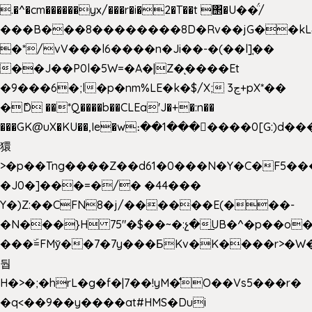
.�^�cm������yx/���r�i�2�T��t ΢�U��̈́/
���B���8��������8D�Rv��jG��kL
�*/vV���l6����n�Ji��-�(��l]֚��
��J��P0l�5W=�A�|Z�ͅ����Et
�9���6�;l�p�nm%LE�k�$/X; ڃ3+pX*��
�ެD ��*Q����b��CLEa'J�+�:n��
���GK@uX�KU��,Ie�w։��1���􆆕����0[G:)d��
獧
>�p��Tng����Z��d61�0���N�Y�C�F5���
�J0�]���=�/� �44���
Y�)Z:��CFN8�j/������E(���-
�N���}H 75"�$��~�:չ�͟UB�^�p��o
���ۜ=FMy̌��7�7y���БKv�K����r>�W
둽
H�>�;�hrL�g�f�|7��!yM�̊O��Vs5���r�
�q<��9��y����at#HMS�Dui