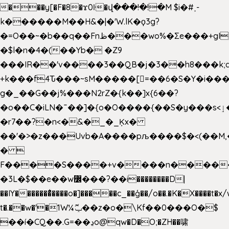
���y[�F�8�ϫ0ŀ�վ���!�!�M $i�#˲-
k������M��H&�|�'W.lK�ϙ3g?
�=O��~�b��q��Fnظ���wo%�Ʃe���+gI��9��4�Y6M����E��Yg����R�� P�Ȇ����w��+'�w��Q��p
�$l�n�4�(��Yb� �Z9
���IR��'v����3��QB�j�3��h8���k;
+k���f4Ԏ���~sM�����[=��6�S�Y�i���
g� _��G��j%���N2rZ�{k��]x{6��?
�o��C�iLN�ˉ��]�{o�O����{��S�y���s<ٳ���������:��;W��}
�r7��?�n<�&�_�_Ķx�
��'�>�z���Uvb�A����pљ����$�<(��M,�~ݏ�'�u����>�
� 
F����S����+v����n����
�3L�$��e��w߼���?��i��������D|
��IY�������͛����o�]�����c_��ģ��/o��.�K�X����t�x
t�.��w�'�1W¼ݕޮ��z�o�\Kf��0���O�
$
��í�CQ��.G=��ڍo@qw�D�O;�ZH��啸