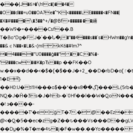
���|J�6>�\h!c�)��4�
�O��d��=u0��OA7e�˚*K
|<�����LE�����<�FN��|
�X�#����\�3��^+/�@Bf+�����·��緉
��W9�=����Csf��.B
T�Bo*Dg�FJ�`��Ն�j�"��4���s��`s�HWm��g'n�ږ�Ht�!
��&⪗N��<�L�&-(ml kK6�#Im7^
�4����"U0����ğ��" ��C;�%�-
'ƻ���cw�i�K�pЂ��p ��FK��O
w.��x��d��<�$�[�$��J�+2_��D�rbD�a[ٵ�t9?
1�E͆}
��H0:U�tI1H���o$��*��xڳ��8]���L{5rb�����b
NQ�J�Ȟ�3s�J�hb˞�`0Hf��l��W�QoN�
�! з����-
�����T'�e͉ğT�7.� @��Ez�
@<�Q�5��ec�zg�Z��ԏ���Vs���D��gLV
��Dy�%�T�m�4ԏ�j�F�w��.��Yo�����