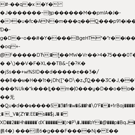
#-��q�x �Y�
�J�������~ɮp������M��pmIA�ɺ�-
�>�u�fc�AN�m���q��Q���p91�i�
Ɗ�-
g�D�~o��#�Y����BgeHT*�"r��i��[
�oq+-
@F�����DЋ:�ީf��MW�Vr��>4�75���0T�
� �\)��V�F�XL��TB&~[�?K�
�jSs��+wi%SID�� d�����e��3�/
��8��ʉ�H��1t�jDh([*�D\�zڲQ���ӠC�J,��1���eJ��U��j�\���&�6­
���%Uk�*k���Iȴ��m�|0���y�D��o�!a�
��无
�Qu�d��ҩ�󠬸���S�3�fr�w�&��h�\0'F��+1rBaj����O$ݓ�0�ڳ�����+���6_�CPB�ˁ>׋�DAR�1qU$���g�%T4�����'ca���9 {
;� _V�(ZY�!.EE�s��$jJ� �
XD��2��Hh�����`dX`������)>�P\�J���bY�@���p�BqJ
륽4�) ���渨6�g���F����Nj� E��