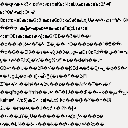
��q�k3�eW�v��a�K��M��Lu.�������`��2;F
��^0���|�O?
B��;x�K�0�����G�8*�����G�0�x�S�6��LejU�Wa�Y"
���x��]��p��4=��-����F�(cL��>��|
<��hOE���������]���G/B��3�U��<
�d��j�(6�"� Z�j��O���c���՜�5��-
�a�G��E19��s�Qű�ʔ�ۍg�D�O�Rڢ��6�"=Uh����
y� W�R1tQ�W��g%\@ʟ��d�h��J^
GB4Y��U���2R�V����|SEd�5�Q_�q�S�<1
=�헆gЩ�a-�ר[�̐\Ҕ{�s��*`��2撋
Z"�'��h4�i2w��z����A#<�T��/
��ql'sg��ffmh��J�ߠ�fJ���;P��k��خ�ﰬj��0��E8��6G���գN9?
k�M�=V�3)��D��j=�Lc$Φc'���(k�Y��^�爙
2U�~�m�4u��J�p( �I?N�|
���בY�jU������� {e1ˏ���ċ�
�,�LM��6���k��e��/W�ƙc��