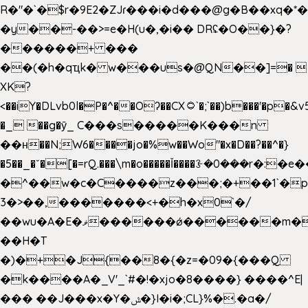
R�"�`�$r�9E2�ZJɾ���i�d���@g�B��x
�y��-��>=e�H(u�,�i�� DRʢ�O��}�?
������+ ���
��(�h�qҵk� w���us�@QN��]=� 
XK?
<��iY�DLvb0l�P�^��Oʔ��CX۝`�;`��)b���'�p�&v5(�
�_ ��g�ӯ_ C���s�����K���n
��н��N;W6����jo�%w��Wo"�x�D��?��^�}
�5��
_�ˇ�[�=rQ.���\m�o�����Ǐ����ꗿ�0���r�:�e�
�^��w�c�C����z���;�+��1`�p
3�>��,�������<+�h�x0`�/
��wu�A�E�ޥ������ǿ������m��d�C��9��e�D��1�2�/
��H�T
�)�+�J{��8�{�z=�09�{���Q
�k����A�_V'_`#�!�xjo�8����} ����^E|
��� ��J���x�Y�ݜ�}I�i�;CL}%�.�a�/