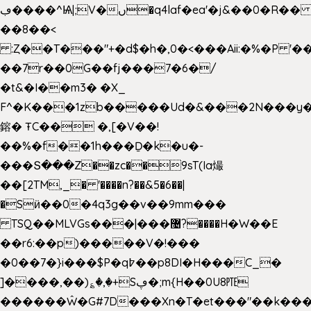
ڢ����^Ѩ|;V�ں�q4laf�ea'�j&��0�R�� J0O
��8��<
:Ȥ��T���"+�d$�h�,0�<�
��Aii:�%�P 
��7r��0G��fj���7�6�/
�t&�I��m3� �X_
F^�K���1zb�����Ud�&���2N���y�
鎔� ŦC�� �,[�V��!
��%�f��1h���Ḏ�k�u�-
���Տ���Z��zc��9sT(Ia熶
��[2TM,_� '����n?��&5�6��|
�Sӥ��0�4q3g��v��9mm���
TSQ��MLVGs���|���޴?����H�W��E
��r6:��p)�����V�!���
�0��7�}i���$P�q߈��p8DI�H���C_�
]����,��)؏�,�+Sڥ�;m{H��0U8㉐
������Ŵ�G#7D���Xn�T�et���"��k����5K