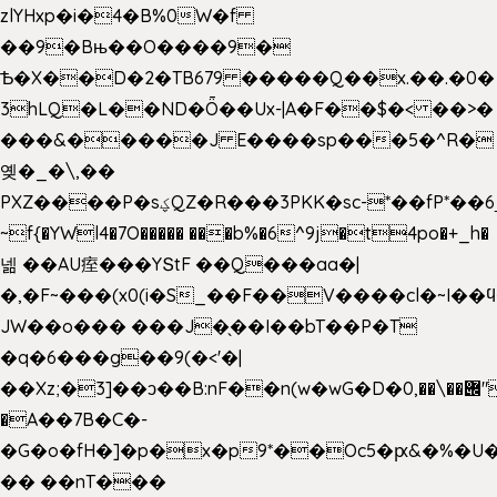
zlYHxp�i�4�B%0W�f
��9�Bњ��O����9�
Ѣ�X��D�2�TB679 �����Q��x.��.�0�
3hLQ�L��ND�Ȫ��Ux-|A�F��$�< ��>�
���&�����J E����sp���5�^R�
옞�_�\,��
PXZ����P�sؼQZ�R���3PKK�sc-*��fP*��6_̦Q���H�hl��a��j��dӤ�ܥ�Ք�7�)S�_3y��@�n-
~f{�YWl4�7O����� ���b%�6^9j�t4po�+_h�
넮 ��AU痓���YՏtF ��Q���aa�|
�,�F~���(x0(i�S_��F��V����cl�~I��
JW��o��� ���J�̖��I��bT��P�T
�q�6���g��9(�<'�|
��Xz;�3]��ͻ��B:nF��n(w�wG�D�݌��\��,0"�
�A��7B�C�-
�G�o�fH�]�p�x�p9*��Oc5�ԗ&�%�U
�� ��nT���