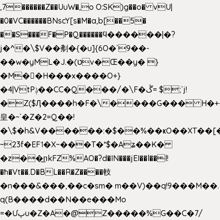
,7������Z��UuW�,o O:SK)g��o� vU|
�0�VC������BNscY[s�M�a,b[��5�
��S���F�P�Q������ϥ������|�?
j�^�\$V��刜�{�u]{6O�`9��-
��w�yML�J.�(טv�Œ��y� }
�M��H���x����O+}
�4|VtPݙ��CC�Q���/�\F�ڴ= $;`j!
�Z($Ӆ����h�F�\����G��� H�+
皇�~`�Z�2=Q��!
�\$�h&V������:�$��%��ҝO��XT��[
~23f�EF˦�X~���T�*$�Aʑ��K�
�z��͟пkFZ%AO�?d�IN���jEI��l��l!
�ħ�Vt��.D�BL��R�Z����䡋
�n���&���,��c�sm� m��V)��q!9���M��.
q(B����d��N��e���Mo
=�Ưپu�Z�A�@Z�����%G��C�7/