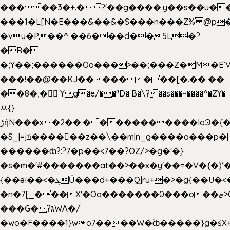
�����3�+.�?'��g����.y��s��u�
���1�L[N�E���&��&�S���n���Z% @p
�vu�P��^ ��6���d��5L�?
�R�
�;Y��;������Oo���>��;���Z�M�E
���!��@��KJ��������[�.�� ��
��8�;�򜸥 Yg�e/��"D�
B�
\?��s���~����^�ZY�
ﾹ{}
����������loϿ�{�nl^<�گ;��#�c��s.^^~�qF��w
ڑήN���x�2��:�
�S_|=jݿ������z��\��m|n_g����o���p�|
������ȸ?:?7�p��<7��?OZ/>�g�'�}
�s�m�'#�������at��>��x�y'��=�V�{�)ʻ�
{��ǝï��<�ܓǗ���d+���Q|ru+�>�g{��U�<�������x���U��?
�n�7[_���X'�Oa�������0���o��ޓ>O�ޝ�>
���G�?גּWΛ�/
�wo�F����1}wo7����W�۫ȸ�����}g�ś