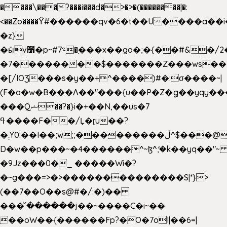
����\���?���i���d�>�>�(��������|�:
<��Zo����Ϋ#������qv�6�t��U����a��i
�z}
�ӹv׸�p~#؝7�֭���x��go�;�{��#&�/2���j���pO����/^�<�>ޝx7O�"\%�����cKy{���N������/
�7��������$�������Z���ws���.
�[/IOƷ���s�y��+^����)#�:σ����~|
(F�o�w�B���Ʌ��"���{u��P�Z�ީq��yqy����ܙ��=��x���>���
���Qޝ��?�}i�+��N,��us�7
ߟ����F��/Ļ�ɽu��?
�܄Y0:��I��;w;;���������ڵ^$�͏��@�����֡�t��v�_�:G���i;GWR�n4�gO������?
D�w��p���~�4������^~ɮ^ܺ;�k��yq��"~ 
�9Jz���0�_ �����Wi�?
�~g���=>�>��������������S|*}>
(��7��O��s@#�/:�)��
���ͧ՛������j��~����C�i~��
��oW��{������Fp?�O�7oI|��6=|