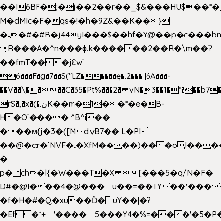
��I6BF�;�j��2��r��_$&���HU$��*
M�dMIc�F�qs�!�h�9Z&��K��}
�˗�#�#B�j44yI���$��hf�Y@��p�c���b
̟R���A�^n���ɸ.k������2��R�\m��?
��fmT�� �jԐw`
6���F�g�7��S("LZ�����ę�.2��� |6A���-
��V��\����C�35�Pt%���2� vN�3��1�*���b7�
rS�,�x�(�.نK��m�1��*�e�B-
H�O`���� ^B^i��
���м{j�3�([MdݍB7�� L�Pl
��@�c:r�`NVF�˪�XfM����)���ol���
�
p� ch�l{�W���T�X [���5�q/N�F�
D#�@I���4�@��� u��=��TY��*���
�f�H�#�Q�xu��Ď�uY��|�?
�Ef�*+ '����5���Y4�%=���'�5�