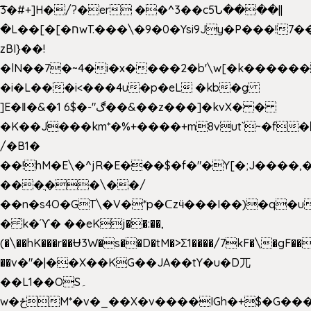
͞3�#+]H�/?�er ��^3��c5Ն����||
�L��[�[�חwT.���\�9�0�Ysi9Jy�P���!7���,�>�P�z�k��-
zBI}��!
�lN��7�~4�i�x����2�b'\w[�k����
�i�L���i<���4u�p�eL �kb�g
]E�ǁ�&�1 6$�-"ڰ��&��z���]�kvX� �
�K��J���km*�%+����+m8vut`~�f�޶CF
/�B1�
��!hM�E\�^jR�E���$�f�"�Y[�;J����,
���ֲ��\��/
��n�s4O�GT\�V�*p�ᑕzӵ���I��)�q�u
� ̀k�ϓ� ��eKj��:��,
(�\��hK���r��Ʉ3W�s��D�tM�>Ʃ1����/7kF�\�gF
��v�"�|��X��KG��JA��tY�u�D兀
��L1��OS۔
w�ځM*�v�_��X�v����IGh�+$�G���]e�`�I�n��YzeU('Lr�2���l�Tnx��hm�B��,�,�E��_��ֲ