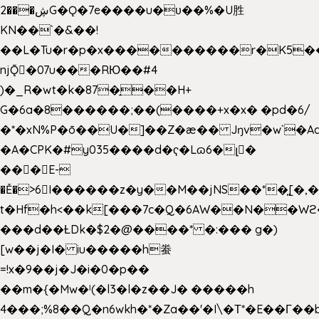
2���ڜG�Ǫ�7e����u�υ��%�U胜
KN��
`�&��!
��L�Tu�r�p�x����������r�K5��
njǬ�07u���RЮ��#4
)�_R�wt�k�87�̠��H+
G�6a�8������;��(����+x�x� �pd�6/
�*�xN%P�ō��U�]��Z�æ�� Jŋv�w`�Aa
�A�CPK�#y035����d�ҁ�Lɷ6�լ�
���E-
�Ě�>6򁊔I������z�y��M��jNS��*�͈[
t�Hf�h<��k[���7c�Q�6AW��N��
���d��ȽDk�$2�@����* �:��� g�)
[w��j�I� iu�����h䖭
=!x�9��j�J�i�0�p��
��m�{�Mw�ˡ(�l3�l�z��J� �����h
4���;%8��Q�n6wkh�*�Za��'�I\�Τ*�E��Γ��