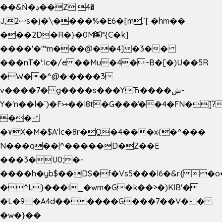
��&Ń�ڊ��Z 4�
J,ޟ2s�j�\����%�E6�[m.`[ �hm��
���2D�R�}�0M㉀*{C�k]
��
��'�"*m���@��4]�3��
���nT�':Ic�/e ��Mu�4�~B�[�)U��5R
�W��^@�:����3
v����7�g����s���YЋ����ش-
Y�'n��l�`)�F↣��l8t�G���͑��4�FN�]?
��
�۷X�M�$A'lc�8r�Q�4���x{�^���
N���q��|^�����D�Z��E
���3�U0;�-
����h�yb$��DS�f�Vs5���l6�&r{ �o
�^L}���I_�wm�G�k��>�)KIB'�
�L�9�A4d������G���7��V� �
�w�}��