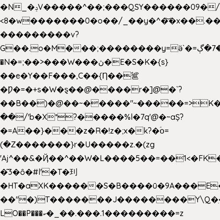
�N_�ݚV�����^��;���QSY������09�/nV{���o_�+�����k��.�/>�N�����N�jO���^�]
<8�w�������0�o��/_��y�^�͝�x��.����7��hg
���������v?
G��.o�M���;��������y=ӛ`�=ݳ�7�ڳ�
�N�=;��>���W���ڽ�E�S�K�{s}
��e�Y��F���,C��{Ƞ��䣉
�Ƿ�=�+s�W�ȿ��@����r�]@�`?
��B��)�@��~�����"~�����=>K�x
��/'b�X*?�����%l�7q'@�~aȘ?
�=A��}���z�R�!z�;x�k?�ؑօ=
(�Z�������}r�U�����z.�(zg
'Aj^��&�Ҋ��^��W�L��
��5��=��1<�FK
�͂3�ȏ�#l'�T�㺫
�HT�aXK������S�B����ū�9A���E�
��"�)T�������J��������Y\Q�ִ
LO��P���ކ�_��.���.1���������=z