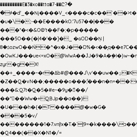
���������E�3�xo��tta�7-��Ը?�
�
҂�d'_��ǋ����V_<����c�c��`��>t�
�u�\�;-��E����kO.'7u57��|���
���*�<�&O©'t��F�;�p�����
���5O��{�|4�'��]�_ �ԍOD��Ņ |
ݿ�8ozwO��Ń�^�x�J��D%�<��͉q��e7C��q�ȝNמ��t'h������hǛ���<�NN޸|
�OwKJ���ue<=xO�@WwA��J́J�9�A�݈�I�}w~�
zyr�g�X!
��+_����~�r�ߡb#@���J\v'��uw��ؽ�Ko�d4�۵��v�t.���݁w����}_}9��ĭ��
�Z��Q�vN��;�����o���;͋���n�n=��:e:�݋'�3:�_
���&:Q7t�Q�5�#e~�9y�݅󈽻��/
��"��Ww�+QBJp��a��}
�U���h�{�T ����@�w�G�
���5�v/
��������1�7.vn|!x�T.�`|9=�k����\ͻ��ߏ��9B'|
�Q4��(��X�N1�/=