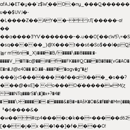
afAJ�ET�y��`z$W'̮��O;�ny_���Q���
ʋ��$UV˩�-
�L����Z��AY��~ rԮ`�����-a!
��
��a����3'YѴ�������~�˖u��O[��cW5\=�SI�
�sq�����_}@X���t��s6�So$��l�pQ
놀r m'6n�_X}�i���B/����\��i8����:�-
����V_�l1l�c@��#�f��FK��#QC���B�8��(vG�AO�
E�n�J!@e40�� �O.��̍-˕���P�'�agv�g"�ځ!
���)j<5������;�f��aX���_�s��?
���@�xE]� <o���O�֙�����wM(ɀ
��NTq���rS�\�]�x+?�4�!
�`���\>�����˴�����&�B�=�As͒K�O�&�f��h�Mm)���p
ᅢ�6����&�
�w��#cp4����c�k��=�����d62
[���j�x ��1��]�f�,���O!