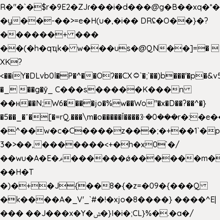
R�"�`�$r�9E2�ZJɾ���i�d���@g�B��x
�y��-��>=e�H(u�,�i�� DRʢ�O��}�?
������+ ���
��(�h�qҵk� w���us�@QN��]=� 
XK?
<��iY�DLvb0l�P�^��Oʔ��CX۝`�;`��)b���'�p�&v5(�
�_ ��g�ӯ_ C���s�����K���n
��н��N;W6����jo�%w��Wo"�x�D��?��^�}
�5��
_�ˇ�[�=rQ.���\m�o�����Ǐ����ꗿ�0���r�:�e�
�^��w�c�C����z���;�+��1`�p
3�>��,�������<+�h�x0`�/
��wu�A�E�ޥ������ǿ������m��d�C��9��e�D��1�2�/
��H�T
�)�+�J{��8�{�z=�09�{���Q
�k����A�_V'_`#�!�xjo�8����} ����^E|
��� ��J���x�Y�ݜ�}I�i�;CL}%�.�a�/