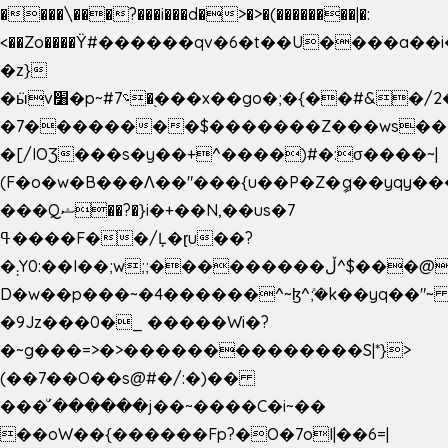
����\���?���i���d�>�>�(��������|�:
<��Zo����Ϋ#������qv�6�t��U����a��i
�z}
�ӹv׸�p~#؝7�֭���x��go�;�{��#&�/2���j���pO����/^�<�>ޝx7O�"\%�����cKy{���N������/
�7��������$�������Z���ws���.
�[/IOƷ���s�y��+^����)#�:σ����~|
(F�o�w�B���Ʌ��"���{u��P�Z�ީq��yqy����ܙ��=��x���>���
���Qޝ��?�}i�+��N,��us�7
ߟ����F��/Ļ�ɽu��?
�܄Y0:��I��;w;;���������ڵ^$�͏��@�����֡�t��v�_�:G���i;GWR�n4�gO������?
D�w��p���~�4������^~ɮ^ܺ;�k��yq��"~ 
�9Jz���0�_ �����Wi�?
�~g���=>�>��������������S|*}>
(��7��O��s@#�/:�)��
���ͧ՛������j��~����C�i~��
��oW��{������Fp?�O�7oI|��6=|