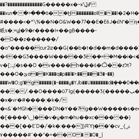
��?��������������G�����x�~x\߽]ߝ
��xտ�:�>���ӧ�ܷ�Ӈ�������ο8���I�2�H��
#����<�^\%��N�O&W��77��E�E6J�έN*
㫝s�;=y|�9�r����I+��gB����-
�D��z������/
�o"�����cur2iz��G{��b�t�d��m�d����]�h
�4��G3����W�����3i�ܼ�=�M��i�<��&
v�[;ݤ�s��D �v����|h���ŝ�Ѽ��zלt?
���O�ێa��K���q�p��l�>:�����3�~��}
���W�O;g'�g�����{�~����y�YJb��U�������d�ܻ�
���/.��O����ū7`lg{�����3{�����ﭓ��ltr
�x�vr�#����;�k�/
�<&`�MGh����DN�Y��7g��W�����s�
�[����\_|��v�y�m�hu��xc��� ��}
�� �[��E`D�/�k�:���]}RΎƫ��'�cv_ݜ}
��˝#�����۷O � �O�_|
��=�