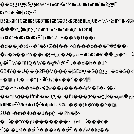
��q�k3�eW�v��a�K��M��Lu.�������`��2;F
��^0���|�O?
B��;x�K�0�����G�8*�����G�0�x�S�6��LejU�Wa�Y"
���x��]��p��4=��-����F�(cL��>��|
<��hOE���������]���G/B��3�U��<
�d��j�(6�"� Z�j��O���c���՜�5��-
�a�G��E19��s�Qű�ʔ�ۍg�D�O�Rڢ��6�"=Uh����
y� W�R1tQ�W��g%\@ʟ��d�h��J^
GB4Y��U���2R�V����|SEd�5�Q_�q�S�<1
=�헆gЩ�a-�ר[�̐\Ҕ{�s��*`��2撋
Z"�'��h4�i2w��z����A#<�T��/
��ql'sg��ffmh��J�ߠ�fJ���;P��k��خ�ﰬj��0��E8��6G���գN9?
k�M�=V�3)��D��j=�Lc$Φc'���(k�Y��^�爙
2U�~�m�4u��J�p( �I?N�|
���בY�jU������� {e1ˏ���ċ�
�,�LM��6���k��e��/W�ƙc��