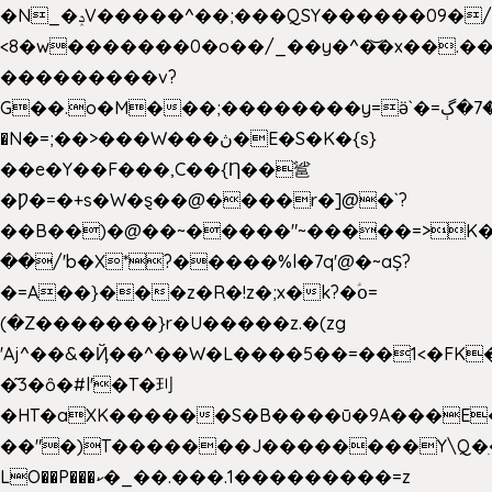
�N_�ݚV�����^��;���QSY������09�/nV{���o_�+�����k��.�/>�N�����N�jO���^�]
<8�w�������0�o��/_��y�^�͝�x��.����7��hg
���������v?
G��.o�M���;��������y=ӛ`�=ݳ�7�ڳ�
�N�=;��>���W���ڽ�E�S�K�{s}
��e�Y��F���,C��{Ƞ��䣉
�Ƿ�=�+s�W�ȿ��@����r�]@�`?
��B��)�@��~�����"~�����=>K�x
��/'b�X*?�����%l�7q'@�~aȘ?
�=A��}���z�R�!z�;x�k?�ؑօ=
(�Z�������}r�U�����z.�(zg
'Aj^��&�Ҋ��^��W�L��
��5��=��1<�FK
�͂3�ȏ�#l'�T�㺫
�HT�aXK������S�B����ū�9A���E�
��"�)T�������J��������Y\Q�ִ
LO��P���ކ�_��.���.1���������=z