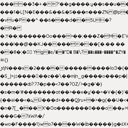
�����3�+.�?'��g����.y��s��u�
���1�L[N�E���&��&�S���n���Z% @p
�vu�P��^ ��6���d��5L�?
�R�
�;Y��;������Oo���>��;���Z�M�E
���!��@��KJ��������[�.�� ��
��8�;�򜸥 Yg�e/��"D�
B�
\?��s���~����^�ZY�
ﾹ{}
����������loϿ�{�nl^<�گ;��#�c��s.^^~�qF��w
ڑήN���x�2��:�
�S_|=jݿ������z��\��m|n_g����o���p�|
������ȸ?:?7�p��<7��?OZ/>�g�'�}
�s�m�'#�������at��>��x�y'��=�V�{�)ʻ�
{��ǝï��<�ܓǗ���d+���Q|ru+�>�g{��U�<�������x���U��?
�n�7[_���X'�Oa�������0���o��ޓ>O�ޝ�>
���G�?גּWΛ�/
�wo�F����1}wo7����W�۫ȸ�����}g�ś