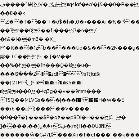
ڢ����^Ѩ|;V�ں�q4laf�ea'�j&��0�R�� J0O
��8��<
:Ȥ��T���"+�d$�h�,0�<�
��Aii:�%�P 
��7r��0G��fj���7�6�/
�t&�I��m3� �X_
F^�K���1zb�����Ud�&���2N���y�
鎔� ŦC�� �,[�V��!
��%�f��1h���Ḏ�k�u�-
���Տ���Z��zc��9sT(Ia熶
��[2TM,_� '����n?��&5�6��|
�Sӥ��0�4q3g��v��9mm���
TSQ��MLVGs���|���޴?����H�W��E
��r6:��p)�����V�!���
�0��7�}i���$P�q߈��p8DI�H���C_�
]����,��)؏�,�+Sڥ�;m{H��0U8㉐
������Ŵ�G#7D���Xn�T�et���"��k����5K