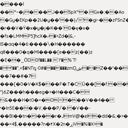
����l
��^~�j��� J��5pX^�.Gx�;��Ao
�Gy�EKp��2U�y��'��}/'�gi~��zFSnZ�
�r��V�Ÿ�x�y�j�K��`0�ę�x�
�fs�LMMP5]hcX�ޚ�>Zd�|&,-
IS�aq�4�6:����\�H������
q8���0�q�Mߊ����[e��z(��)z
�E��_ӦD0f��L�� `I*� %`T!
�'��",+$�NTȵ-0#������zmDڜ̦�
�Z��*��
��7��#�7!
���[�0�V�K$���F�:T�CŬ��[�f;��
"}6Z���h���eg�>�H���C�
&���H�t0�=�O���V��4��
י�In5E���:�V,���P/�.�V��-
��BI��tn�i���r�JmV@�ƶI�dd�&;�>
��=4$,�����?n�۴X�2n�ڕiV�%l�X>�