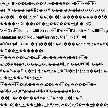
{�ݻ�˝x��!u�W��U|tw���#���
�HI>���h�?t �!���� �8v�l����\8��|
�>��j��q8'��)�y�.����������5�
����fXn��x�P���C��� yU�猔
*X%���d��=C��"X����/.�%�\t��d�N�iz��ì8
y����E��+�OblgQA����v�{�6s?_|N� -
�OƟ��q�l�H�ԋ�g'y����ov����o�h
�.O��������u
�����Ko>�sp:�v��3��)��}H�
&݉}2���j�XL���ݡ�Ƈ���O@��Ɵ~'��
8��%��Du,`��n�؃�CN�(��n��ւ���B�9��
�)��wP�a~
���Lܞ����aט�B�x�p�����+
��S�Ӟ�v��=��������
.���a��m��:Lx�C����2}
��"�]����v \B/yW�z)xȿС��<���