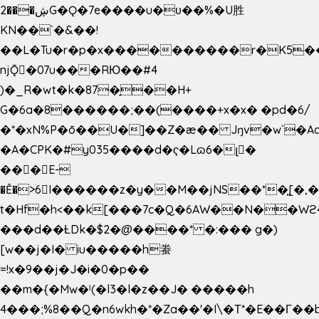
2���ڜG�Ǫ�7e����u�υ��%�U胜
KN��
`�&��!
��L�Tu�r�p�x����������r�K5��
njǬ�07u���RЮ��#4
)�_R�wt�k�87�̠��H+
G�6a�8������;��(����+x�x� �pd�6/
�*�xN%P�ō��U�]��Z�æ�� Jŋv�w`�Aa
�A�CPK�#y035����d�ҁ�Lɷ6�լ�
���E-
�Ě�>6򁊔I������z�y��M��jNS��*�͈[
t�Hf�h<��k[���7c�Q�6AW��N��
���d��ȽDk�$2�@����* �:��� g�)
[w��j�I� iu�����h䖭
=!x�9��j�J�i�0�p��
��m�{�Mw�ˡ(�l3�l�z��J� �����h
4���;%8��Q�n6wkh�*�Za��'�I\�Τ*�E��Γ��