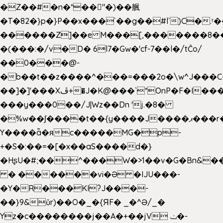
�Z��#�n�*��"�)��䑺
�T�82�}p�}P��x���`��g��#l`)C�.
������Z]��e M���[,�������8�
�(���:�/v�D� 6l7�Gw�'cf-7��l�/tĈo/
��0���@-
�b��t��z����^���=���2o�\w^J���C
��]�]'���Xڦ+�J�K@���`*OnP�F�I�����n����ˎ���E>���%
���y���0��/J|Wz��Dn 'j.�8�
�%w��ʃ����t��{y����J����ޕ���r��d�$e҅b�e����
Y����ǟ�яc�����MG�p-
+�S�:��=�[�x��aS����d�}
�HʂU�#;��^���W�>1��v�G�Bn&
� ������vi�Ə �IJU���-
�Y�R���KI?J���-
��}9&ǔr)��O�_�{ЯF� _�^Ə/_�
Yz�c��������j��A�+��jV ݖ�-