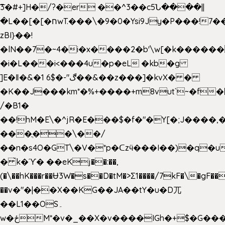
͞3�#+]H�/?�er ��^3��c5Ն����||
�L��[�[�חwT.���\�9�0�Ysi9Jy�P���!7���,�>�P�z�k��-
zBI}��!
�lN��7�~4�i�x����2�b'\w[�k����
�i�L���i<���4u�p�eL �kb�g
]E�ǁ�&�1 6$�-"ڰ��&��z���]�kvX� �
�K��J���km*�%+����+m8vut`~�f�޶CF
/�B1�
��!hM�E\�^jR�E���$�f�"�Y[�;J����,
���ֲ��\��/
��n�s4O�GT\�V�*p�ᑕzӵ���I��)�q�u
� ̀k�ϓ� ��eKj��:��,
(�\��hK���r��Ʉ3W�s��D�tM�>Ʃ1����/7kF�\�gF
��v�"�|��X��KG��JA��tY�u�D兀
��L1��OS۔
w�ځM*�v�_��X�v����IGh�+$�G���]e�`�I�n��YzeU('Lr�2���l�Tnx��hm�B��,�,�E��_��ֲ