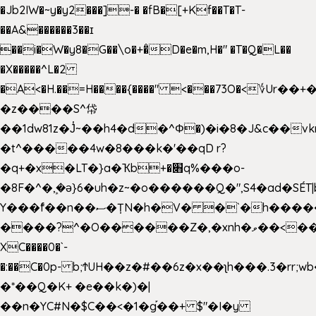
�Jb2IW�~y�y2���]-� �fB�[+Kf��T�T-
��A&������3��ɪ
��i�W�y8�G��\o�+�̊D�e�m,H�" �T�Q�L��
�X�����^L�2
�A<�H.��=H����{����" <���73O�<؇Ur�
�z����S^帒
��1dw81z�J̔~��h4�d�
^Φ�)�i�8�J&c��v
�t^�����4w�8���k�'��qD r?
�q+�x�LT�}a�Ҡb+�׋q%���o-
�8F�^�ܾ,�ә}6�uh�z~�o������Q�",S4�ad�SÉT|b
Y���f̄��n��ސ�ȚN�h�V� �`�h�����|
����?^�O������Z�,�xnh�ވ��<���u4Ɠ��+�
XC����0�`-
�:��C�0p- b;ϮUH��z�#��6z�x��ʅh���.3�rr
�*��Q�K+ �e��k�)�|
��n�YC#N�$C��<�1�g֡��+ $"�I�y