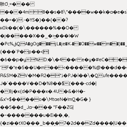
䩡Ơ˼=���
���4m8��s�8\"����w��k�a�e�s\n
��=�}.-�YS�)��{��?
ʜ0k��(�\������%��O�
�į�����X��_�>̲���I�W
�Pc%ڨQA�gOg���jL�je�K˗��O��w��m��)��_��Rߊu>
{���`P�p��<||
�6��p�y%D:�\�4��r e�y�#eC��
ˇF�*e�S��U�m��<�����%@���d���
R&SM�ZV�M�R2�*ڏ�PJ�l��\�Qufe����<�l���
J�`����V��D�%8��$(���-cd�|
�8j�x{d�P���x�.4U�&�H�-
&x'=$����o�\MtaeN�!mQ�G� }
��5��ԁ_Ja~��� "F��ZG|
�~�������u�Ei��,�,
{�zi��tX0���_b��̘�7�2d��Zd����|U�