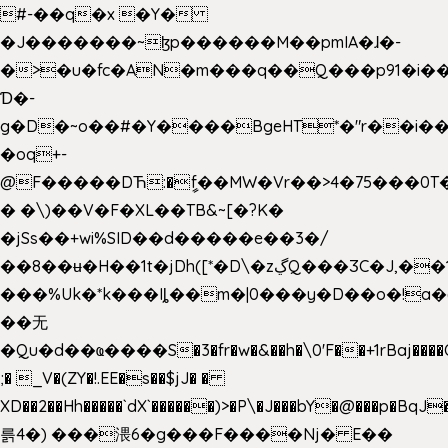
#-��q�x �Y�
�J�������~ɮp������M��pmIA�ɺ�-
�>�u�fc�AN�m���q��Q���p91�i�
Ɗ�-
g�D�~o��#�Y����BgeHT*�"r��i��[
�oq+-
@F�����DЋ:�ީf��MW�Vr��>4�75���0T�
� �\)��V�F�XL��TB&~[�?K�
�jSs��+wi%SID�� d�����e��3�/
��8��ʉ�H��1t�jDh([*�D\�zڲQ���ӠC�J,��1���eJ��U��j�\���&�6­
���%Uk�*k���Iȴ��m�|0���y�D��o�!a�
��无
�Qu�d��ҩ�󠬸���S�3�fr�w�&��h�\0'F��+1rBaj����O$ݓ�0�ڳ�����+���6_�CPB�ˁ>׋�DAR�1qU$���g�%T4�����'ca���9 {
;� _V�(ZY�!.EE�s��$jJ� �
XD��2��Hh�����`dX`������)>�P\�J���bY�@���p�BqJ
륽4�) ���渨6�g���F����Nj� E��