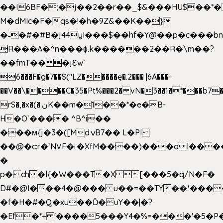
��I6BF�;�j��2��r��_$&���HU$��*
M�dMIc�F�qs�!�h�9Z&��K��}
�˗�#�#B�j44yI���$��hf�Y@��p�c���b
̟R���A�^n���ɸ.k������2��R�\m��?
��fmT�� �jԐw`
6���F�g�7��S("LZ�����ę�.2��� |6A���-
��V��\����C�35�Pt%���2� vN�3��1�*���b7�
rS�,�x�(�.نK��m�1��*�e�B-
H�O`���� ^B^i��
���м{j�3�([MdݍB7�� L�Pl
��@�c:r�`NVF�˪�XfM����)���ol���
�
p� ch�l{�W���T�X [���5�q/N�F�
D#�@I���4�@��� u��=��TY��*���
�f�H�#�Q�xu��Ď�uY��|�?
�Ef�*+ '����5���Y4�%=���'�5�