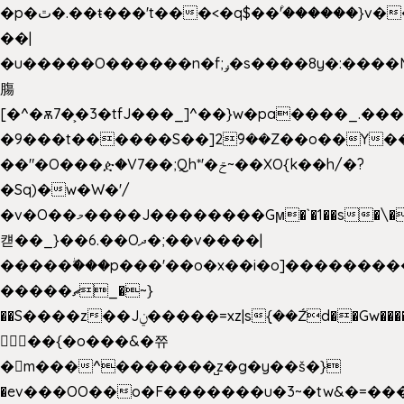
�p�ٿ�.��ŧ���'t���<�q$��۫'������}v����ݚ�F��{����:l��ɞ�N����~�>|
��|
�u�����O������n�f;ݛ�s����8y�:����M�
膓
[�^�ѫ7�͕�3�tfJ���_]^��}w�pa����_.��
�9���t������S��]2ܰ9��Z��o��Y�
��"�O���ዽ�V7��;Qh*'�ݗ~��XO{k��h/�?
�Sq)�w�W�'/
�v�O��މ����J��������Gϻ�`�1��s�\����'�I���ݭE��~%��;]���M|szvѺ5
컏��_}��6.��Oދ�;��v����|
�����ۖ���p���'��o�x��i�o]��������
�����ޗ_�~}
��S����z��Jݧ�����=xz|sܼ{��Źd��Gw�����n~
𳏮 ��{�o���&�쮸
�󧽑m���^�������̺z�g�y��š�}
�ev���OO��o�F�������u�3~�tw&�=�