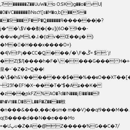
,7������Z��UuW�,o O:SK)g��o� vU|
�0�VC������BNscY[s�M�a,b[��5�
��S���F�P�Q������ϥ������|�?
j�^�\$V��刜�{�u]{6O�`9��-
��w�yML�J.�(טv�Œ��y� }
�M��H���x����O+}
�4|VtPݙ��CC�Q���/�\F�ڴ= $;`j!
�Z($Ӆ����h�F�\����G��� H�+
皇�~`�Z�2=Q��!
�\$�h&V������:�$��%��ҝO��XT��[
~23f�EF˦�X~���T�*$�Aʑ��K�
�z��͟пkFZ%AO�?d�IN���jEI��l��l!
�ħ�Vt��.D�BL��R�Z����䡋
�n���&���,��c�sm� m��V)��q!9���M��.
q(B����d��N��e���Mo
=�Ưپu�Z�A�@Z�����%G��C�7/