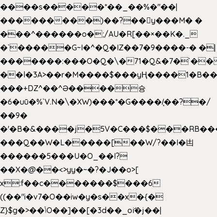
����s�����*��_��%�"��|
���������)��?��򥞾y���M� �
���^������o�;/AU�R[��×��K�._
�`�����G~I�^�Q�IZ��7�9����-� �|
�������:���O�Q�\�71�Q&�7�`�
��l�3A>��r�M����$���yҢ����1�B��
���+DZ^��^Ə����슝
�6�uū�%`V.N�\�XW)���*�G����/̨��?�/
��9�
�'�B�&����j�5V�C���$���RB��
���Q��W�L�����[��W/?��I�凷
������5���U�O_��I?
��X�@��<>yy�~�?�J��o>[
x:f��c�������$���6
((��"i�v7�O��iw�y�s��x�{�
Z}$g�>��ݳO��]��[�3d��_oަi�j��|