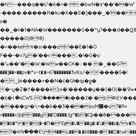
�hޟ���q��ĭ/�6�>� .�bwN�ϫˋ��'��W'
-����;�����R�ku�X��S�]���_�'��
s�
��_�t�1�NA�W�������G��^y7���d��Q8
�����O}818}
�=��ke'rX�sr���z��E�1�O
F��~�v7y�'��v ���.:�I�G�o
�*ޏ��*��W;�Ww��CK�۽�� �_��G?
���]��=��pv�I^v~t�:�~6?�������3vΚs/�����S�!
�_|ɚ����+��N�{�Gɫ�qj�g͖�
�~y�Z�Y����k}o�'�����y��{�0{��'ƻw��"��ɷ���]7x��w�b
�ǉ�۱�sCW5.:O݉�����j���2�`�z;#d;V��
����g>�\=��k��3���sսM߼�o?�R+
<�����<}|q���y��'O����;lg^�b�Cϸ��8��ָ�
��6�^��{�~�Π�*Eȼ�
Ư���g�::�\���z�/v
7�KԳ���E\4��L���.�68���n�`��D�tw��