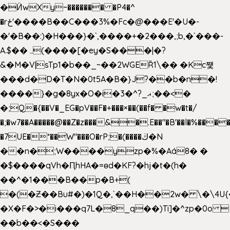
�Ӥw
Xy~������� �P4�^
�rځ'����B��C���3%�Fc�@���E'�U�-
�'�B��:)�H���}�`,����+�2���,;b,�`���-
A.$��ہ(����[�ey�S���|�?
&�M�V|sTp1�b��_~��2WGEȐ1\�� �Kc쩇
���d�D�T�N�0t5A�B�}J?��b�n�!
����}�g�8yx�O�i�3�^?_ޣ;��<�
�;Q�{��V�_EG�pV��F�+���×��(��f� �w�t�/
�;�w7��A�����@��Z�z���&�.E��"�B'��l�%���
�7UE�*��W"���O�rP;�(����ڬ�N
��n�;W����yzp�%�Aá8� �
�$����qVh�ԤhHA�=ɵd�KF?�hj�t�(h�
��^�1���B��p�B+(
�(�Ƶ��Bu#�)�1Q�,`��H��2w� \�\4U{
�X�F�>�i���q7L�8_q��)Ti]�^zp�0o 
��b��<�S���