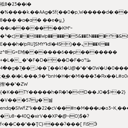
袛8�23��i�
�%����k.��AAg�5f(��0�p,W�����d�:�
8��� �a�a� ��e�y˿}
��u�������KM*~
�ׯ�c)��ȣ��Wp������5&��EN����*�&&6F��Le��~�P�άv����ui?
E���h�!pRU]SMY֏dI�4S)��ܢ��X��
z^8G=EM҉i� �����6��p�������
+�L�_�*�F�D���D�F�o"ظ!
�4�g�7֦�� J��`[��k1�U@�*�*�0W�U�0����_������äp�)2>�`@n����5DW˃��
;�͟�.�i�L���,9�^bnH�H�r�MI���3�Rx��L#o0d
揯!��*�ZW
{�K��TY�����h�R�1�<D��JO�$>�2}
�V���57y�`뉋
endq�SIWfZ"k��22�cV��#n�M���u�o3~K,
� u8~�40Q�xirV��XP�@~iO)$�?
f<��C��*��ƮC}>���?���[ FiSӬ