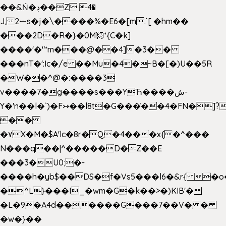
��&Ń�ڊ��Z 4�
J,ޟ2s�j�\����%�E6�[m.`[ �hm��
���2D�R�}�0M㉀*{C�k]
��
��'�"*m���@��4]�3��
���nT�':Ic�/e ��Mu�4�~B�[�)U��5R
�W��^@�:����3
v����7�g����s���YЋ����ش-
Y�'n��l�`)�F↣��l8t�G���͑��4�FN�]?
��
�۷X�M�$A'lc�8r�Q�4���x{�^���
N���q��|^�����D�Z��E
���3�U0;�-
����h�yb$��DS�f�Vs5���l6�&r{ �o
�^L}���I_�wm�G�k��>�)KIB'�
�L�9�A4d������G���7��V� �
�w�}��