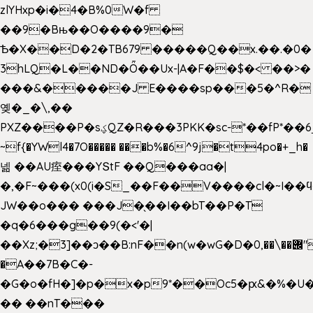
zlYHxp�i�4�B%0W�f
��9�Bњ��O����9�
Ѣ�X��D�2�TB679 �����Q��x.��.�0�
3hLQ�L��ND�Ȫ��Ux-|A�F��$�< ��>�
���&�����J E����sp���5�^R�
옞�_�\,��
PXZ����P�sؼQZ�R���3PKK�sc-*��fP*��6_̦Q���H�hl��a��j��dӤ�ܥ�Ք�7�)S�_3y��@�n-
~f{�YWl4�7O����� ���b%�6^9j�t4po�+_h�
넮 ��AU痓���YՏtF ��Q���aa�|
�,�F~���(x0(i�S_��F��V����cl�~I��
JW��o��� ���J�̖��I��bT��P�T
�q�6���g��9(�<'�|
��Xz;�3]��ͻ��B:nF��n(w�wG�D�݌��\��,0"�
�A��7B�C�-
�G�o�fH�]�p�x�p9*��Oc5�ԗ&�%�U
�� ��nT���