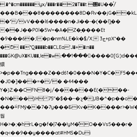
.�^�cm������yx/���r�i�2�T��t ΢�U��̈́/
���B���8��������8D�Rv��jG��kL
�*/vV���l6����n�Ji��-�(��l]֚��
��J��P0l�5W=�A�|Z�ͅ����Et
�9���6�;l�p�nm%LE�k�$/X; ڃ3+pX*��
�ެD ��*Q����b��CLEa'J�+�:n��
���GK@uX�KU��,Ie�w։��1���􆆕����0[G:)d��
獧
>�p��Tng����Z��d61�0���N�Y�C�F5���
�J0�]���=�/� �44���
Y�)Z:��CFN8�j/������E(���-
�N���}H 75"�$��~�:չ�͟UB�^�p��o
���ۜ=FMy̌��7�7y���БKv�K����r>�W
둽
H�>�;�hrL�g�f�|7��!yM�̊O��Vs5���r�
�q<��9��y����at#HMS�Dui