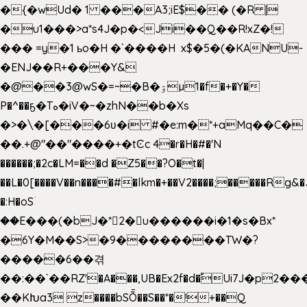
�{�wUd� 1 ���A3;iE$�� (�R |
�u1���>a*s4J�p�<Ji��Q��R!xZ�!
��� =y�1 ьo�H �`����H x$�5�(�KANU-
�ENJ��R+���Y&
�@��3@wS�=~�B�ۊµ1�f�+�Y�
P�^��ҕ�Tە�iV�~�zhN��b�Xs
�>�\�[���6ʋ�i #�e:m�*+aMq��C�
��.+@"��"����+�tϾc 4�r�H�#�'N
������;�2c�LM=��d �Z5��?O�t�|
��L�0[����V��n����#�lkm�+��V2����;�����Rg&�
�:H�oSۤ
��E���(�bJ�*2�u������i�1�s�Bx*
�6Y�M��S>�9��������TW�?
�����6��겪
��:��`��RZ'�A���,UB�Ex2f�d�֠Ui7J�p2
��KԽa3 z����bSȬ��S��*�!+��Q