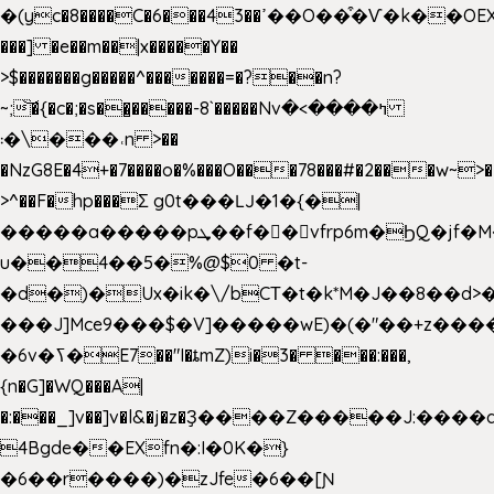
�(yc�8����C�6���43��ߴ��O��͒�Ѵ�k��OEX�2�,�)�t��@���aw����;�׷o�_��2�sy��.�=W�n��߃�{4��ߑ��i�8V6v4W�9��s���g�
���] �e��m��|x�����Y��
>$�������g�����^�������=�?��n?
~;͝�{�c�;�s��̺�����-8`�����Nvߤ����>�
��\�܃�˓n >��
�NzG8E�4+�7����o�%���O���78���#�2���w~>�
>^��F�hp���Σ g0t���Ǉ�1�{�|
�����a�����pܜ��f��vfrp6m�ϦQ�jf�M����J:�x��-?
u��4��5�%@$0 �t-
�d�)�Ux�ik�\/bCΤ�t�k*M�J��8��d>�%
���J]Mce9���$�V]�����wE)�(�"��+z����
�6v�ߖ�E7��"I�ȶmZ)i�3� ���:���,
{n�G]�WQ���A|
�:���_]v��]v�l&�j�z�Ҙ����Z�����J:���
4Bgde��EXfn�:I�0K�}
�6��r����)�zJfe�6��[Ɲ