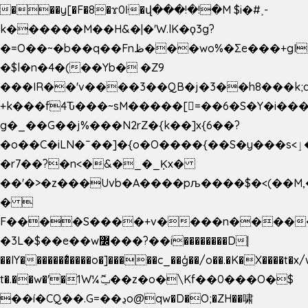
���y[�F�8�ϫ0ŀ�վ���!�!�M $i�#˲-
k������M��H&�|�'W.lK�ϙ3g?
�=O��~�b��q��Fnظ���wo%�Ʃe���+gI��9��4�Y6M����E��Yg����R�� P�Ȇ����w��+'�w��Q��p
�$l�n�4�(��Yb� �Z9
���IR��'v����3��QB�j�3��h8���k;
+k���f4Ԏ���~sM�����[=��6�S�Y�i���
g� _��G��j%���N2rZ�{k��]x{6��?
�o��C�iLN�ˉ��]�{o�O����{��S�y���s<ٳ���������:��;W��}
�r7��?�n<�&�_�_Ķx�
��'�>�z���Uvb�A����pљ����$�<(��M,�~ݏ�'�u����>�
� 
F����S����+v����n����
�3L�$��e��w߼���?��i��������D|
��IY�������͛����o�]�����c_��ģ��/o��.�K�X����t�x
t�.��w�'�1W¼ݕޮ��z�o�\Kf��0���O�
$
��í�CQ��.G=��ڍo@qw�D�O;�ZH��啸