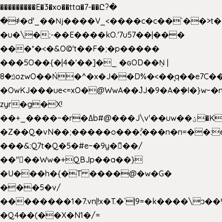
���������E�3�xo��tta�7-��Ը?�
�
҂�d'_��ǋ����V_<����c�c��`��>t�
�u�\�;-��E����kO.'7u57��|���
���*�<�&O©'t��F�;�p�����
���5O��{�|4�'��]�_ �ԍOD��Ņ |
ݿ�8ozwO��Ń�^�x�J��D%�<��͉q��e7C��q�ȝNמ��t'h������hǛ���<�NN޸|
�OwKJ���ue<=xO�@WwA��J́J�9�A�݈�I�}w~�
zyr�g�X!
��+_����~�r�ߡb#@���J\v'��uw��ؽ�Ko�d4�۵��v�t.���݁w����}_}9��ĭ��
�Z��Q�vN��;�����o���;͋���n�n=��:e:�݋'�3:�_
���&:Q7t�Q�5�#e~�9y�݅󈽻��/
��"��Ww�+QBJp��a��}
�U���h�{�T ����@�w�G�
���5�v/
��������1�7.vn|!x�T.�`|9=�k����\ͻ��ߏ��9B'|
�Q4��(��X�N1�/=