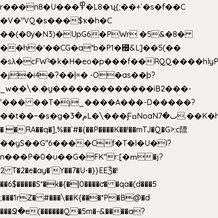
r���n8�U���߾�L8�ʯ{;��+`�s�f��C
�V�"VQ�s���$ҡ�h�C
��(�Ѹ�N3)�UpG6�PWr �5&�8�
��h�'��CG�a*b�P1�꘯&L]��5(��
�sλ�cFW`ͦ�k�H�eo�p���f��RQQ����hlyP8@�CV�*
�j�i4�?��|=� -O�as��þ?
_w��\�.�y�������������iB2���-
ʽ��� ��T�j_����A���-D�����?
��t��~�s�g�م�3L�\���ƑߛNoaNٮ�7.��K�h8K�Ύ���haB��#��>�b�#�f�<��
� �RA��q�],%��`#�{��P����K��!��mTJ�Q�G>:c䧣
��yS��G"6����Cf�T�l�U�I?
n���P�0�u��G�FK"r:[�ՠ�j?
2 T�2�e�ay�`Y��7�U-�}}EEǮ�!
��6$�����S*�k�{�|0����ƈ� �qa�(d���5
;���1rZ� #���\��
K{���*P�B@�d
���Ջ�e(������Q�5m�-&����a?