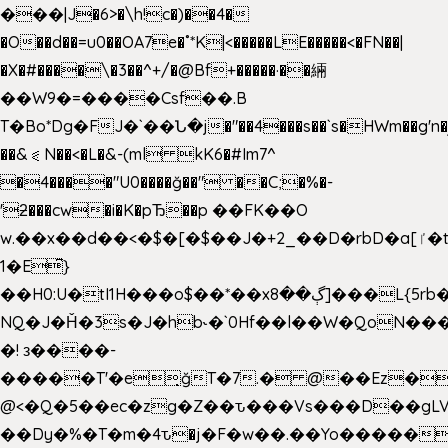
���|J�6>�\h!c�)��4�
�O��d��=u0��OA7e�˚*K
|<�����LE�����<�FN��|
�X�#����\�3��^+/�@Bf+�����·��緉
��W9�=����Csf��.B
T�Bo*Dg�FJ�`��Ն�j�"��4���s��`s�HWm��g'n�ږ�Ht�!
��&⪗N��<�L�&-(ml kK6�#Im7^
�4����"U0����ğ��" ��C;�%�-
'ƻ���cw�i�K�pЂ��p ��FK��O
w.��x��d��<�$�[�$��J�+2_��D�rbD�a[ٵ�t9?
1�E͆}
��H0:U�tI1H���o$��*��xڳ��8]���L{5rb�����b
NQ�J�Ȟ�3s�J�hb˞�`0Hf��l��W�QoN�
�! з����-
�����T'�e͉ğT�7.� @��Ez�
@<�Q�5��ec�zg�Z��ԏ���Vs���D��gLV
��Dy�%�T�m�4ԏ�j�F�w��.��Yo�����