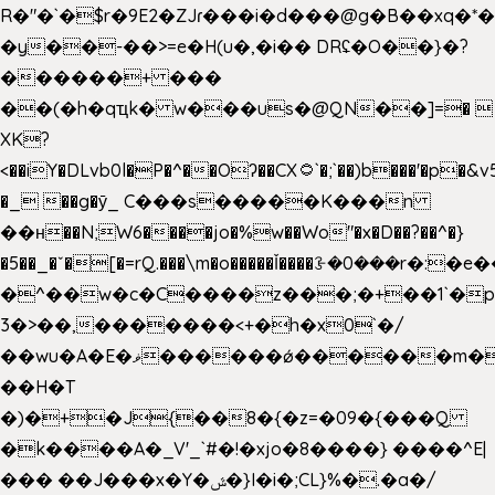
R�"�`�$r�9E2�ZJɾ���i�d���@g�B��x
�y��-��>=e�H(u�,�i�� DRʢ�O��}�?
������+ ���
��(�h�qҵk� w���us�@QN��]=� 
XK?
<��iY�DLvb0l�P�^��Oʔ��CX۝`�;`��)b���'�p�&v5(�
�_ ��g�ӯ_ C���s�����K���n
��н��N;W6����jo�%w��Wo"�x�D��?��^�}
�5��
_�ˇ�[�=rQ.���\m�o�����Ǐ����ꗿ�0���r�:�e�
�^��w�c�C����z���;�+��1`�p
3�>��,�������<+�h�x0`�/
��wu�A�E�ޥ������ǿ������m��d�C��9��e�D��1�2�/
��H�T
�)�+�J{��8�{�z=�09�{���Q
�k����A�_V'_`#�!�xjo�8����} ����^E|
��� ��J���x�Y�ݜ�}I�i�;CL}%�.�a�/