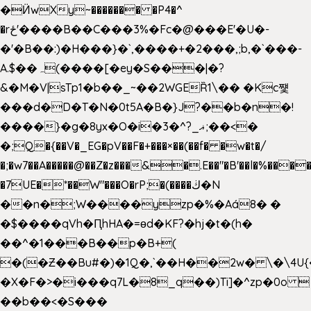
�Ӥw
Xy~������� �P4�^
�rځ'����B��C���3%�Fc�@���E'�U�-
�'�B��:)�H���}�`,����+�2���,;b,�`���-
A.$��ہ(����[�ey�S���|�?
&�M�V|sTp1�b��_~��2WGEȐ1\�� �Kc쩇
���d�D�T�N�0t5A�B�}J?��b�n�!
����}�g�8yx�O�i�3�^?_ޣ;��<�
�;Q�{��V�_EG�pV��F�+���×��(��f� �w�t�/
�;�w7��A�����@��Z�z���&�.E��"�B'��l�%���
�7UE�*��W"���O�rP;�(����ڬ�N
��n�;W����yzp�%�Aá8� �
�$����qVh�ԤhHA�=ɵd�KF?�hj�t�(h�
��^�1���B��p�B+(
�(�Ƶ��Bu#�)�1Q�,`��H��2w� \�\4U{
�X�F�>�i���q7L�8_q��)Ti]�^zp�0o 
��b��<�S���