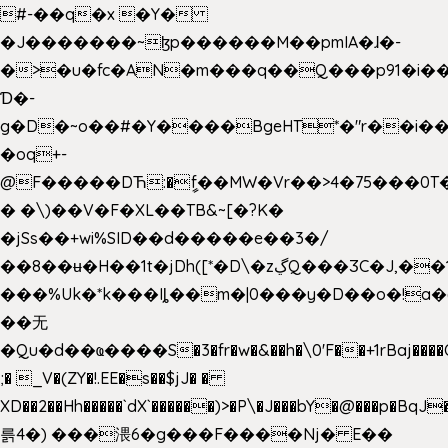
#-��q�x �Y�
�J�������~ɮp������M��pmIA�ɺ�-
�>�u�fc�AN�m���q��Q���p91�i�
Ɗ�-
g�D�~o��#�Y����BgeHT*�"r��i��[
�oq+-
@F�����DЋ:�ީf��MW�Vr��>4�75���0T�
� �\)��V�F�XL��TB&~[�?K�
�jSs��+wi%SID�� d�����e��3�/
��8��ʉ�H��1t�jDh([*�D\�zڲQ���ӠC�J,��1���eJ��U��j�\���&�6­
���%Uk�*k���Iȴ��m�|0���y�D��o�!a�
��无
�Qu�d��ҩ�󠬸���S�3�fr�w�&��h�\0'F��+1rBaj����O$ݓ�0�ڳ�����+���6_�CPB�ˁ>׋�DAR�1qU$���g�%T4�����'ca���9 {
;� _V�(ZY�!.EE�s��$jJ� �
XD��2��Hh�����`dX`������)>�P\�J���bY�@���p�BqJ
륽4�) ���渨6�g���F����Nj� E��