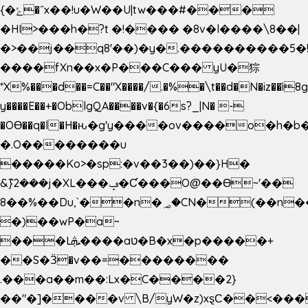
{�ݻ�˝x��!u�W��U|tw���#���
�HI>���h�?t �!���� �8v�l����\8��|
�>��j��q8'��)�y�.����������5�
����fXn��x�P���C��� yU�猔
*X%���d��=C��"X����/.�%�\t��d�N�iz��ì8
y����E��+�OblgQA����v�{�6s?_|N� -
�OƟ��q�l�H�ԋ�g'y����ov����o�h
�.O��������u
�����Ko>�sp:�v��3��)��}H�
&݉}2���j�XL���ݡ�Ƈ���O@��Ɵ~'��
8��%��Du,`��n�؃�CN�(��n��ւ���B�9��
�)��wP�a~
���Lܞ����aט�B�x�p�����+
��S�Ӟ�v��=��������
.���a��m��:Lx�C����2}
��"�]����v \B/yW�z)xȿС��<���