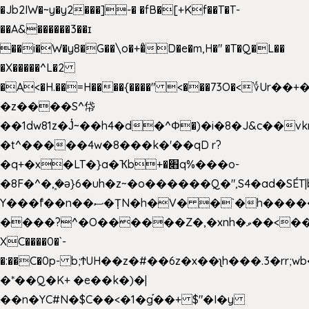
�Jb2IW�~y�y2���]-� �fB�[+Kf��T�T-
��A&������3��ɪ
��i�W�y8�G��\o�+�̊D�e�m,H�" �T�Q�L��
�X�����^L�2
�A<�H.��=H����{����" <���73O�<؇Ur�
�z����S^帒
��1dw81z�J̔~��h4�d�
^Φ�)�i�8�J&c��v
�t^�����4w�8���k�'��qD r?
�q+�x�LT�}a�Ҡb+�׋q%���o-
�8F�^�ܾ,�ә}6�uh�z~�o������Q�",S4�ad�SÉT|b
Y���f̄��n��ސ�ȚN�h�V� �`�h�����|
����?^�O������Z�,�xnh�ވ��<���u4Ɠ��+�
XC����0�`-
�:��C�0p- b;ϮUH��z�#��6z�x��ʅh���.3�rr
�*��Q�K+ �e��k�)�|
��n�YC#N�$C��<�1�g֡��+ $"�I�y