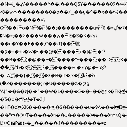
�N_�ݚV�����^��;���QSY������09�/nV{���o_�+�����k��.�/>�N�����N�jO���^�]
<8�w�������0�o��/_��y�^�͝�x��.����7��hg
���������v?
G��.o�M���;��������y=ӛ`�=ݳ�7�ڳ�
�N�=;��>���W���ڽ�E�S�K�{s}
��e�Y��F���,C��{Ƞ��䣉
�Ƿ�=�+s�W�ȿ��@����r�]@�`?
��B��)�@��~�����"~�����=>K�x
��/'b�X*?�����%l�7q'@�~aȘ?
�=A��}���z�R�!z�;x�k?�ؑօ=
(�Z�������}r�U�����z.�(zg
'Aj^��&�Ҋ��^��W�L��
��5��=��1<�FK
�͂3�ȏ�#l'�T�㺫
�HT�aXK������S�B����ū�9A���E�
��"�)T�������J��������Y\Q�ִ
LO��P���ކ�_��.���.1���������=z