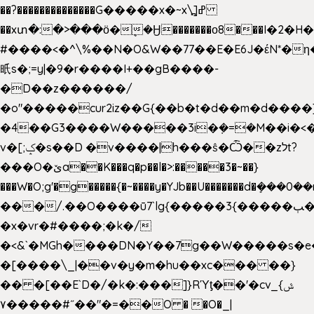
��?��������������G�����x�~x\߽]ߝ
��xտ�:�>���ӧ�ܷ�Ӈ�������ο8���I�2�H��
#����<�^\%��N�O&W��77��E�E6J�έN*
㫝s�;=y|�9�r����I+��gB����-
�D��z������/
�o"�����cur2iz��G{��b�t�d��m�d����]�h
�4��G3����W�����3i�ܼ�=�M��i�<��&
v�[;ݤ�s��D �v����|h���ŝ�Ѽ��zלt?
���O�ێa��K���q�p��l�>:�����3�~��}
���W�O;g'�g�����{�~����y�YJb��U�������d�ܻ�
���/.��O����ū7`lg{�����3{�����ﭓ��ltr
�x�vr�#����;�k�/
�<&`�MGh����DN�Y��7g��W�����s�
�[����\_|��v�y�m�hu��xc��� ��}
�� �[��E`D�/�k�:���]}RΎƫ��'�cv_ݜ}
��˝#�����۷O � �O�_|
��=�