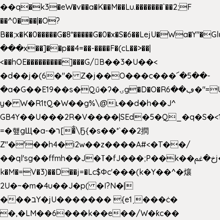
��q�k3�eW�v��a�K��M��Lu.�������`��2;F
��^0���|�O?
B��;x�K�0�����G�8*�����G�0�x�S�6��LejU�Wa�Y"
���x��]��p��4=��-����F�(cL��>��|
<��hOE���������]���G/B��3�U��<
�d��j�(6�"� Z�j��O���c���՜�5��-
�a�G��E19��s�Qű�ʔ�ۍg�D�O�Rڢ��6�"=Uh����
y� W�R1tQ�W��g%\@ʟ��d�h��J^
GB4Y��U���2R�V����|SEd�5�Q_�q�S�<1
=�헆gЩ�a-�ר[�̐\Ҕ{�s��*`��2撋
Z"�'��h4�i2w��z����A#<�T��/
��ql'sg��ffmh��J�ߠ�fJ���;P��k��خ�ﰬj��0��E8��6G���գN9?
k�M�=V�3)��D��j=�Lc$Φc'���(k�Y��^�爙
2U�~�m�4u��J�p( �I?N�|
���בY�jU������� {e1ˏ���ċ�
�,�LM��6���k��e��/W�ƙc��