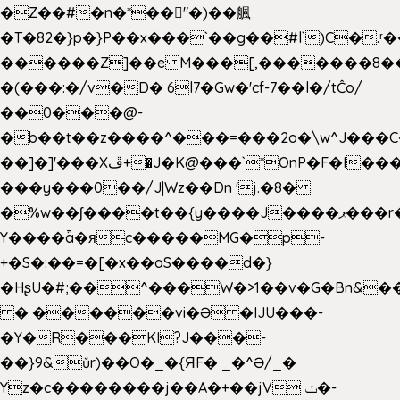
�Z��#�n�*��"�)��䑺
�T�82�}p�}P��x���`��g��#l`)C�.
������Z]��e M���[,�������8�
�(���:�/v�D� 6l7�Gw�'cf-7��l�/tĈo/
��0���@-
�b��t��z����^���=���2o�\w^J���C
��]�]'���Xڦ+�J�K@���`*OnP�F�I�����n����ˎ���E>���%
���y���0��/J|Wz��Dn 'j.�8�
�%w��ʃ����t��{y����J����ޕ���r��d�$e҅b�e����
Y����ǟ�яc�����MG�p-
+�S�:��=�[�x��aS����d�}
�HʂU�#;��^���W�>1��v�G�Bn&
� ������vi�Ə �IJU���-
�Y�R���KI?J���-
��}9&ǔr)��O�_�{ЯF� _�^Ə/_�
Yz�c��������j��A�+��jV ݖ�-