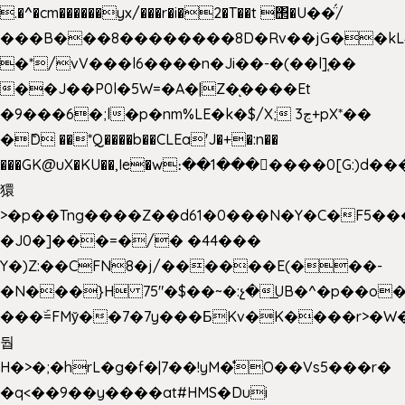
.�^�cm������yx/���r�i�2�T��t ΢�U��̈́/
���B���8��������8D�Rv��jG��kL
�*/vV���l6����n�Ji��-�(��l]֚��
��J��P0l�5W=�A�|Z�ͅ����Et
�9���6�;l�p�nm%LE�k�$/X; ڃ3+pX*��
�ެD ��*Q����b��CLEa'J�+�:n��
���GK@uX�KU��,Ie�w։��1���􆆕����0[G:)d��
獧
>�p��Tng����Z��d61�0���N�Y�C�F5���
�J0�]���=�/� �44���
Y�)Z:��CFN8�j/������E(���-
�N���}H 75"�$��~�:չ�͟UB�^�p��o
���ۜ=FMy̌��7�7y���БKv�K����r>�W
둽
H�>�;�hrL�g�f�|7��!yM�̊O��Vs5���r�
�q<��9��y����at#HMS�Dui