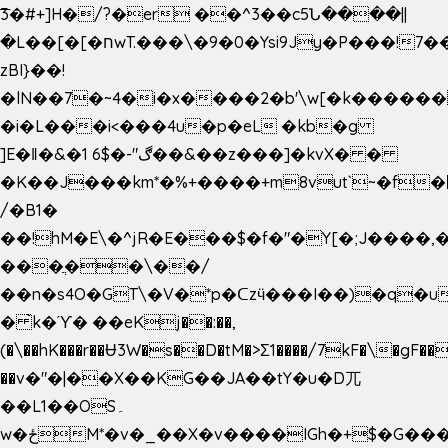
͞3�#+]H�/?�er ��^3��c5Ն����||
�L��[�[�חwT.���\�9�0�Ysi9Jy�P���!7���,�>�P�z�k��-
zBI}��!
�lN��7�~4�i�x����2�b'\w[�k����
�i�L���i<���4u�p�eL �kb�g
]E�ǁ�&�1 6$�-"ڰ��&��z���]�kvX� �
�K��J���km*�%+����+m8vut`~�f�޶CF
/�B1�
��!hM�E\�^jR�E���$�f�"�Y[�;J����,
���ֲ��\��/
��n�s4O�GT\�V�*p�ᑕzӵ���I��)�q�u
� ̀k�ϓ� ��eKj��:��,
(�\��hK���r��Ʉ3W�s��D�tM�>Ʃ1����/7kF�\�gF
��v�"�|��X��KG��JA��tY�u�D兀
��L1��OS۔
w�ځM*�v�_��X�v����IGh�+$�G���]e�`�I�n��YzeU('Lr�2���l�Tnx��hm�B��,�,�E��_��ֲ