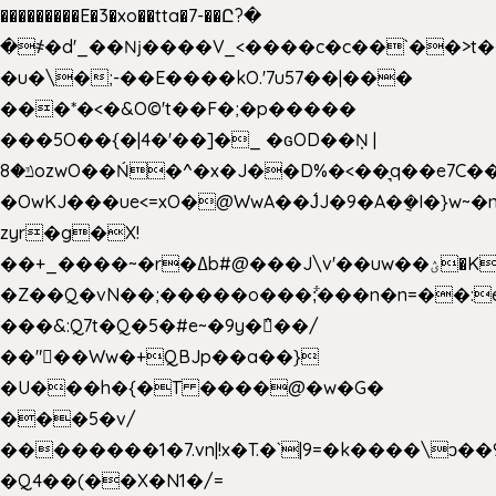
���������E�3�xo��tta�7-��Ը?�
�
҂�d'_��ǋ����V_<����c�c��`��>t�
�u�\�;-��E����kO.'7u57��|���
���*�<�&O©'t��F�;�p�����
���5O��{�|4�'��]�_ �ԍOD��Ņ |
ݿ�8ozwO��Ń�^�x�J��D%�<��͉q��e7C��q�ȝNמ��t'h������hǛ���<�NN޸|
�OwKJ���ue<=xO�@WwA��J́J�9�A�݈�I�}w~�
zyr�g�X!
��+_����~�r�ߡb#@���J\v'��uw��ؽ�Ko�d4�۵��v�t.���݁w����}_}9��ĭ��
�Z��Q�vN��;�����o���;͋���n�n=��:e:�݋'�3:�_
���&:Q7t�Q�5�#e~�9y�݅󈽻��/
��"��Ww�+QBJp��a��}
�U���h�{�T ����@�w�G�
���5�v/
��������1�7.vn|!x�T.�`|9=�k����\ͻ��ߏ��9B'|
�Q4��(��X�N1�/=