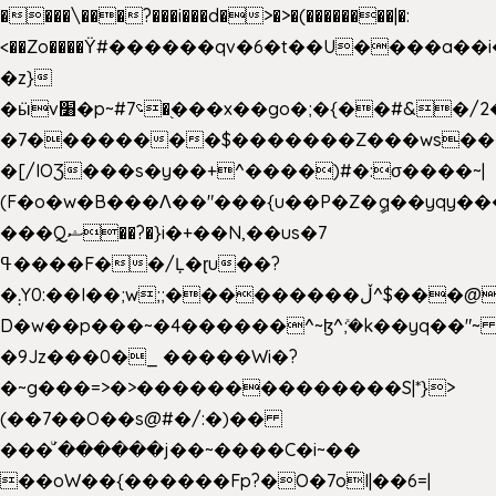
����\���?���i���d�>�>�(��������|�:
<��Zo����Ϋ#������qv�6�t��U����a��i
�z}
�ӹv׸�p~#؝7�֭���x��go�;�{��#&�/2���j���pO����/^�<�>ޝx7O�"\%�����cKy{���N������/
�7��������$�������Z���ws���.
�[/IOƷ���s�y��+^����)#�:σ����~|
(F�o�w�B���Ʌ��"���{u��P�Z�ީq��yqy����ܙ��=��x���>���
���Qޝ��?�}i�+��N,��us�7
ߟ����F��/Ļ�ɽu��?
�܄Y0:��I��;w;;���������ڵ^$�͏��@�����֡�t��v�_�:G���i;GWR�n4�gO������?
D�w��p���~�4������^~ɮ^ܺ;�k��yq��"~ 
�9Jz���0�_ �����Wi�?
�~g���=>�>��������������S|*}>
(��7��O��s@#�/:�)��
���ͧ՛������j��~����C�i~��
��oW��{������Fp?�O�7oI|��6=|