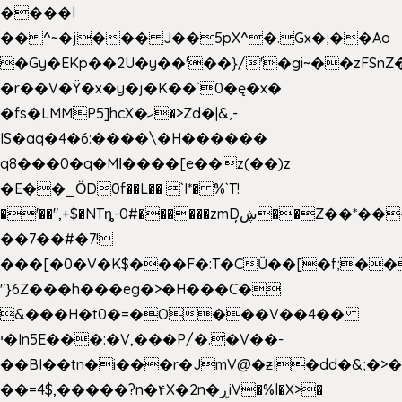
����l
��^~�j��� J��5pX^�.Gx�;��Ao
�Gy�EKp��2U�y��'��}/'�gi~��zFSnZ�
�r��V�Ÿ�x�y�j�K��`0�ę�x�
�fs�LMMP5]hcX�ޚ�>Zd�|&,-
IS�aq�4�6:����\�H������
q8���0�q�Mߊ����[e��z(��)z
�E��_ӦD0f��L�� `I*� %`T!
�'��",+$�NTȵ-0#������zmDڜ̦�
�Z��*��
��7��#�7!
���[�0�V�K$���F�:T�CŬ��[�f;��
"}6Z���h���eg�>�H���C�
&���H�t0�=�O���V��4��
י�In5E���:�V,���P/�.�V��-
��BI��tn�i���r�JmV@�ƶI�dd�&;�>
��=4$,�����?n�۴X�2n�ڕiV�%l�X>�