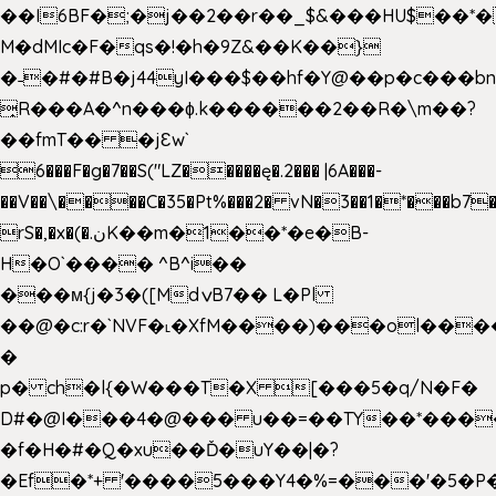
��I6BF�;�j��2��r��_$&���HU$��*
M�dMIc�F�qs�!�h�9Z&��K��}
�˗�#�#B�j44yI���$��hf�Y@��p�c���b
̟R���A�^n���ɸ.k������2��R�\m��?
��fmT�� �jԐw`
6���F�g�7��S("LZ�����ę�.2��� |6A���-
��V��\����C�35�Pt%���2� vN�3��1�*���b7�
rS�,�x�(�.نK��m�1��*�e�B-
H�O`���� ^B^i��
���м{j�3�([MdݍB7�� L�Pl
��@�c:r�`NVF�˪�XfM����)���ol���
�
p� ch�l{�W���T�X [���5�q/N�F�
D#�@I���4�@��� u��=��TY��*���
�f�H�#�Q�xu��Ď�uY��|�?
�Ef�*+ '����5���Y4�%=���'�5�