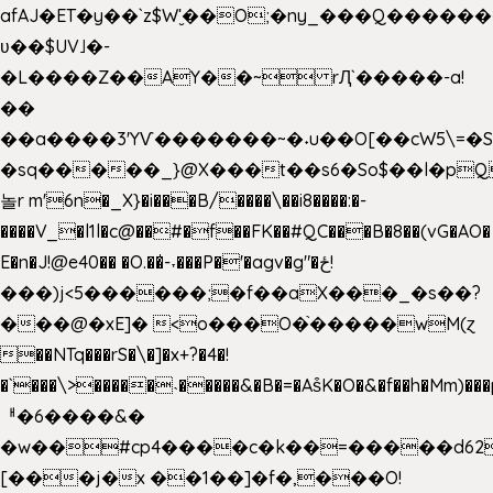
afAJ�ET�y��`z$W'̮��O;�ny_���Q���
ʋ��$UV˩�-
�L����Z��AY��~ rԮ`�����-a!
��
��a����3'YѴ�������~�˖u��O[��cW5\=�SI�
�sq�����_}@X���t��s6�So$��l�pQ
놀r m'6n�_X}�i���B/����\��i8����:�-
����V_�l1l�c@��#�f��FK��#QC���B�8��(vG�AO�
E�n�J!@e40�� �O.��̍-˕���P�'�agv�g"�ځ!
���)j<5������;�f��aX���_�s��?
���@�xE]� <o���O�֙�����wM(ɀ
��NTq���rS�\�]�x+?�4�!
�`���\>�����˴�����&�B�=�As͒K�O�&�f��h�Mm)���p
ᅢ�6����&�
�w��#cp4����c�k��=�����d62
[���j�x ��1��]�f�,���O!