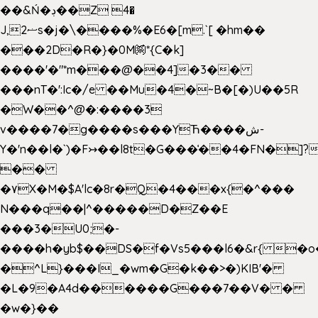
��&Ń�ڊ��Z 4�
J,ޟ2s�j�\����%�E6�[m.`[ �hm��
���2D�R�}�0M㉀*{C�k]
��
��'�"*m���@��4]�3��
���nT�':Ic�/e ��Mu�4�~B�[�)U��5R
�W��^@�:����3
v����7�g����s���YЋ����ش-
Y�'n��l�`)�F↣��l8t�G���͑��4�FN�]?
��
�۷X�M�$A'lc�8r�Q�4���x{�^���
N���q��|^�����D�Z��E
���3�U0;�-
����h�yb$��DS�f�Vs5���l6�&r{ �o
�^L}���I_�wm�G�k��>�)KIB'�
�L�9�A4d������G���7��V� �
�w�}��