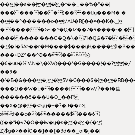
����s�����*��_��%�"��|
���������)��?��򥞾y���M� �
���^������o�;/AU�R[��×��K�._
�`�����G~I�^�Q�IZ��7�9����-� �|
�������:���O�Q�\�71�Q&�7�`�
��l�3A>��r�M����$���yҢ����1�B��
���+DZ^��^Ə����슝
�6�uū�%`V.N�\�XW)���*�G����/̨��?�/
��9�
�'�B�&����j�5V�C���$���RB��
���Q��W�L�����[��W/?��I�凷
������5���U�O_��I?
��X�@��<>yy�~�?�J��o>[
x:f��c�������$���6
((��"i�v7�O��iw�y�s��x�{�
Z}$g�>��ݳO��]��[�3d��_oަi�j��|