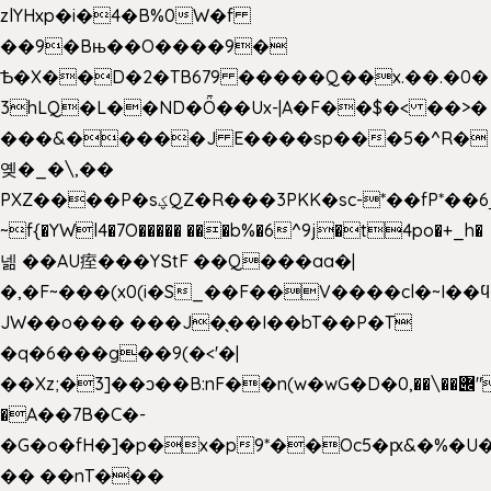
zlYHxp�i�4�B%0W�f
��9�Bњ��O����9�
Ѣ�X��D�2�TB679 �����Q��x.��.�0�
3hLQ�L��ND�Ȫ��Ux-|A�F��$�< ��>�
���&�����J E����sp���5�^R�
옞�_�\,��
PXZ����P�sؼQZ�R���3PKK�sc-*��fP*��6_̦Q���H�hl��a��j��dӤ�ܥ�Ք�7�)S�_3y��@�n-
~f{�YWl4�7O����� ���b%�6^9j�t4po�+_h�
넮 ��AU痓���YՏtF ��Q���aa�|
�,�F~���(x0(i�S_��F��V����cl�~I��
JW��o��� ���J�̖��I��bT��P�T
�q�6���g��9(�<'�|
��Xz;�3]��ͻ��B:nF��n(w�wG�D�݌��\��,0"�
�A��7B�C�-
�G�o�fH�]�p�x�p9*��Oc5�ԗ&�%�U
�� ��nT���