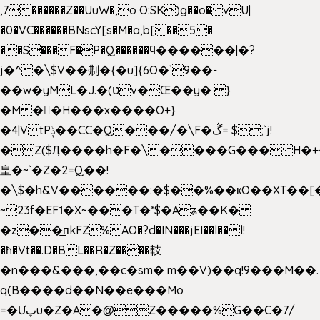
,7������Z��UuW�,o O:SK)g��o� vU|
�0�VC������BNscY[s�M�a,b[��5�
��S���F�P�Q������ϥ������|�?
j�^�\$V��刜�{�u]{6O�`9��-
��w�yML�J.�(טv�Œ��y� }
�M��H���x����O+}
�4|VtPݙ��CC�Q���/�\F�ڴ= $;`j!
�Z($Ӆ����h�F�\����G��� H�+
皇�~`�Z�2=Q��!
�\$�h&V������:�$��%��ҝO��XT��[
~23f�EF˦�X~���T�*$�Aʑ��K�
�z��͟пkFZ%AO�?d�IN���jEI��l��l!
�ħ�Vt��.D�BL��R�Z����䡋
�n���&���,��c�sm� m��V)��q!9���M��.
q(B����d��N��e���Mo
=�Ưپu�Z�A�@Z�����%G��C�7/