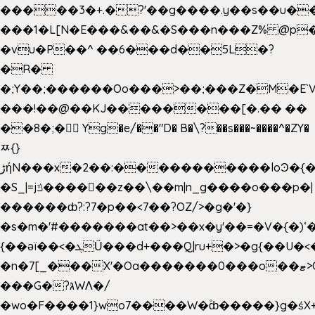
�����3�+.�?'��g����.y��s��u�
���1�L[N�E���&��&�S���n���Z% @p
�vu�P��^ ��6���d��5L�?
�R�
�;Y��;������Oo���>��;���Z�M�E
���!��@��KJ��������[�.�� ��
��8�;�򜸥 Yg�e/��"D�
B�
\?��s���~����^�ZY�
ﾹ{}
����������loϿ�{�nl^<�گ;��#�c��s.^^~�qF��w
ڑήN���x�2��:�
�S_|=jݿ������z��\��m|n_g����o���p�|
������ȸ?:?7�p��<7��?OZ/>�g�'�}
�s�m�'#�������at��>��x�y'��=�V�{�)ʻ�
{��ǝï��<�ܓǗ���d+���Q|ru+�>�g{��U�<�������x���U��?
�n�7[_���X'�Oa�������0���o��ޓ>O�ޝ�>
���G�?גּWΛ�/
�wo�F����1}wo7����W�۫ȸ�����}g�ś