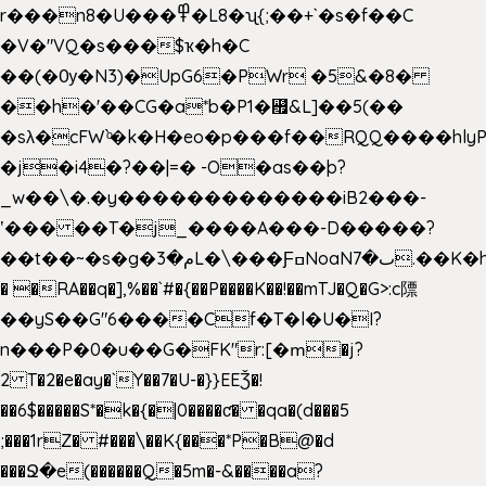
r���n8�U���߾�L8�ʯ{;��+`�s�f��C
�V�"VQ�s���$ҡ�h�C
��(�Ѹ�N3)�UpG6�PWr �5&�8�
��h�'��CG�a*b�P1�꘯&L]��5(��
�sλ�cFW`ͦ�k�H�eo�p���f��RQQ����hlyP8@�CV�*
�j�i4�?��|=� -O�as��þ?
_w��\�.�y�������������iB2���-
ʽ��� ��T�j_����A���-D�����?
��t��~�s�g�م�3L�\���ƑߛNoaNٮ�7.��K�h8K�Ύ���haB��#��>�b�#�f�<��
� �RA��q�],%��`#�{��P����K��!��mTJ�Q�G>:c䧣
��yS��G"6����Cf�T�l�U�I?
n���P�0�u��G�FK"r:[�ՠ�j?
2 T�2�e�ay�`Y��7�U-�}}EEǮ�!
��6$�����S*�k�{�|0����ƈ� �qa�(d���5
;���1rZ� #���\��
K{���*P�B@�d
���Ջ�e(������Q�5m�-&����a?