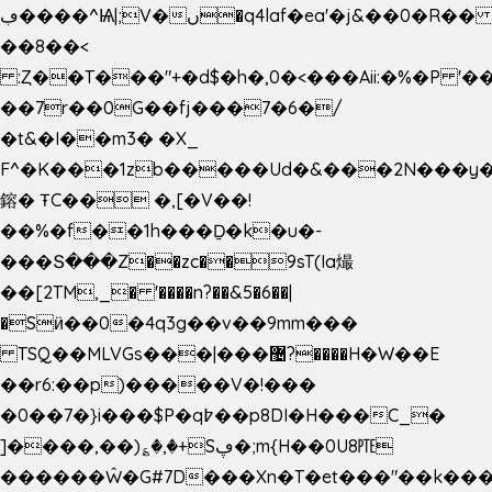
ڢ����^Ѩ|;V�ں�q4laf�ea'�j&��0�R�� J0O
��8��<
:Ȥ��T���"+�d$�h�,0�<�
��Aii:�%�P 
��7r��0G��fj���7�6�/
�t&�I��m3� �X_
F^�K���1zb�����Ud�&���2N���y�
鎔� ŦC�� �,[�V��!
��%�f��1h���Ḏ�k�u�-
���Տ���Z��zc��9sT(Ia熶
��[2TM,_� '����n?��&5�6��|
�Sӥ��0�4q3g��v��9mm���
TSQ��MLVGs���|���޴?����H�W��E
��r6:��p)�����V�!���
�0��7�}i���$P�q߈��p8DI�H���C_�
]����,��)؏�,�+Sڥ�;m{H��0U8㉐
������Ŵ�G#7D���Xn�T�et���"��k����5K