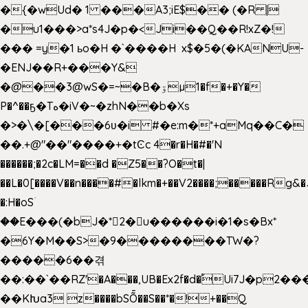
�{�wUd� 1 ���A3;iE$�� (�R |
�u1���>a*s4J�p�<Ji��Q��R!xZ�!
��� =y�1 ьo�H �`����H x$�5�(�KANU-
�ENJ��R+���Y&
�@��3@wS�=~�B�ۊµ1�f�+�Y�
P�^��ҕ�Tە�iV�~�zhN��b�Xs
�>�\�[���6ʋ�i #�e:m�*+aMq��C�
��.+@"��"����+�tϾc 4�r�H�#�'N
������;�2c�LM=��d �Z5��?O�t�|
��L�0[����V��n����#�lkm�+��V2����;�����Rg&�
�:H�oSۤ
��E���(�bJ�*2�u������i�1�s�Bx*
�6Y�M��S>�9��������TW�?
�����6��겪
��:��`��RZ'�A���,UB�Ex2f�d�֠Ui7J�p2
��KԽa3 z����bSȬ��S��*�!+��Q