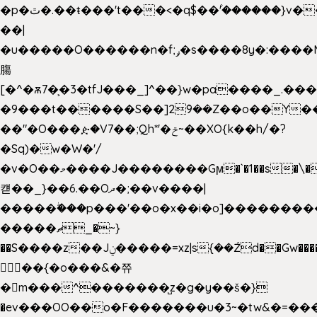
�p�ٿ�.��ŧ���'t���<�q$��۫'������}v����ݚ�F��{����:l��ɞ�N����~�>|
��|
�u�����O������n�f;ݛ�s����8y�:����M�
膓
[�^�ѫ7�͕�3�tfJ���_]^��}w�pa����_.��
�9���t������S��]2ܰ9��Z��o��Y�
��"�O���ዽ�V7��;Qh*'�ݗ~��XO{k��h/�?
�Sq)�w�W�'/
�v�O��މ����J��������Gϻ�`�1��s�\����'�I���ݭE��~%��;]���M|szvѺ5
컏��_}��6.��Oދ�;��v����|
�����ۖ���p���'��o�x��i�o]��������
�����ޗ_�~}
��S����z��Jݧ�����=xz|sܼ{��Źd��Gw�����n~
𳏮 ��{�o���&�쮸
�󧽑m���^�������̺z�g�y��š�}
�ev���OO��o�F�������u�3~�tw&�=�