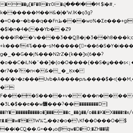
���y[�F�8�ϫ0ŀ�վ���!�!�M $i�#˲-
k������M��H&�|�'W.lK�ϙ3g?
�=O��~�b��q��Fnظ���wo%�Ʃe���+gI��9��4�Y6M����E��Yg����R�� P�Ȇ����w��+'�w��Q��p
�$l�n�4�(��Yb� �Z9
���IR��'v����3��QB�j�3��h8���k;
+k���f4Ԏ���~sM�����[=��6�S�Y�i���
g� _��G��j%���N2rZ�{k��]x{6��?
�o��C�iLN�ˉ��]�{o�O����{��S�y���s<ٳ���������:��;W��}
�r7��?�n<�&�_�_Ķx�
��'�>�z���Uvb�A����pљ����$�<(��M,�~ݏ�'�u����>�
� 
F����S����+v����n����
�3L�$��e��w߼���?��i��������D|
��IY�������͛����o�]�����c_��ģ��/o��.�K�X����t�x
t�.��w�'�1W¼ݕޮ��z�o�\Kf��0���O�
$
��í�CQ��.G=��ڍo@qw�D�O;�ZH��啸