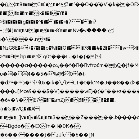
�(yc�8����C�6���43��ߴ��O��͒�Ѵ�k��OEX�2�,�)�t��@���aw����;�׷o�_��2�sy��.�=W�n��߃�{4��ߑ��i�8V6v4W�9��s���g�
���] �e��m��|x�����Y��
>$�������g�����^�������=�?��n?
~;͝�{�c�;�s��̺�����-8`�����Nvߤ����>�
��\�܃�˓n >��
�NzG8E�4+�7����o�%���O���78���#�2���w~>�
>^��F�hp���Σ g0t���Ǉ�1�{�|
�����a�����pܜ��f��vfrp6m�ϦQ�jf�M����J:�x��-?
u��4��5�%@$0 �t-
�d�)�Ux�ik�\/bCΤ�t�k*M�J��8��d>�%
���J]Mce9���$�V]�����wE)�(�"��+z����
�6v�ߖ�E7��"I�ȶmZ)i�3� ���:���,
{n�G]�WQ���A|
�:���_]v��]v�l&�j�z�Ҙ����Z�����J:���
4Bgde��EXfn�:I�0K�}
�6��r����)�zJfe�6��[Ɲ