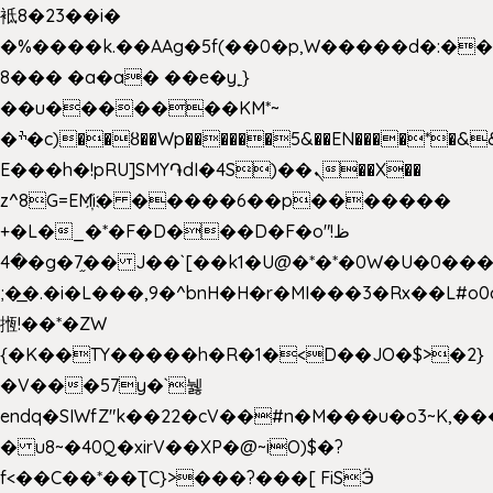
袛8�23��i�
�%����k.��AAg�5f(��0�p,W�����d�:�
8��� �a�a� ��e�y˿}
��u�������KM*~
�ׯ�c)��ȣ��Wp������5&��EN����*�&&6F��Le��~�P�άv����ui?
E���h�!pRU]SMY֏dI�4S)��ܢ��X��
z^8G=EM҉i� �����6��p�������
+�L�_�*�F�D���D�F�o"ظ!
�4�g�7֦�� J��`[��k1�U@�*�*�0W�U�0����_������äp�)2>�`@n����5DW˃��
;�͟�.�i�L���,9�^bnH�H�r�MI���3�Rx��L#o0d
揯!��*�ZW
{�K��TY�����h�R�1�<D��JO�$>�2}
�V���57y�`뉋
endq�SIWfZ"k��22�cV��#n�M���u�o3~K,
� u8~�40Q�xirV��XP�@~iO)$�?
f<��C��*��ƮC}>���?���[ FiSӬ