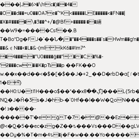
���|J�6>�\h!c�)��4�
�O��d��=u0��OA7e�˚*K
|<�����LE�����<�FN��|
�X�#����\�3��^+/�@Bf+�����·��緉
��W9�=����Csf��.B
T�Bo*Dg�FJ�`��Ն�j�"��4���s��`s�HWm��g'n�ږ�Ht�!
��&⪗N��<�L�&-(ml kK6�#Im7^
�4����"U0����ğ��" ��C;�%�-
'ƻ���cw�i�K�pЂ��p ��FK��O
w.��x��d��<�$�[�$��J�+2_��D�rbD�a[ٵ�t9?
1�E͆}
��H0:U�tI1H���o$��*��xڳ��8]���L{5rb�����b
NQ�J�Ȟ�3s�J�hb˞�`0Hf��l��W�QoN�
�! з����-
�����T'�e͉ğT�7.� @��Ez�
@<�Q�5��ec�zg�Z��ԏ���Vs���D��gLV
��Dy�%�T�m�4ԏ�j�F�w��.��Yo�����