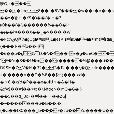
䩡Ơ˼=���
���4m8��s�8\"����w��k�a�e�s\n
��=�}.-�YS�)��{��?
ʜ0k��(�\������%��O�
�į�����X��_�>̲���I�W
�Pc%ڨQA�gOg���jL�je�K˗��O��w��m��)��_��Rߊu>
{���`P�p��<||
�6��p�y%D:�\�4��r e�y�#eC��
ˇF�*e�S��U�m��<�����%@���d���
R&SM�ZV�M�R2�*ڏ�PJ�l��\�Qufe����<�l���
J�`����V��D�%8��$(���-cd�|
�8j�x{d�P���x�.4U�&�H�-
&x'=$����o�\MtaeN�!mQ�G� }
��5��ԁ_Ja~��� "F��ZG|
�~�������u�Ei��,�,
{�zi��tX0���_b��̘�7�2d��Zd����|U�