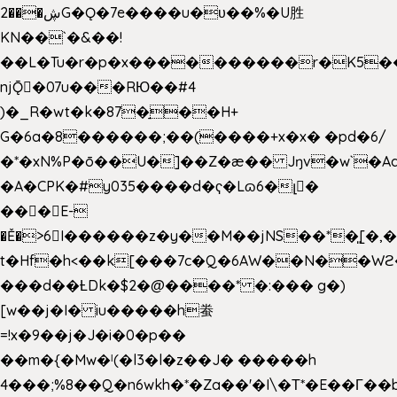
2���ڜG�Ǫ�7e����u�υ��%�U胜
KN��
`�&��!
��L�Tu�r�p�x����������r�K5��
njǬ�07u���RЮ��#4
)�_R�wt�k�87�̠��H+
G�6a�8������;��(����+x�x� �pd�6/
�*�xN%P�ō��U�]��Z�æ�� Jŋv�w`�Aa
�A�CPK�#y035����d�ҁ�Lɷ6�լ�
���E-
�Ě�>6򁊔I������z�y��M��jNS��*�͈[
t�Hf�h<��k[���7c�Q�6AW��N��
���d��ȽDk�$2�@����* �:��� g�)
[w��j�I� iu�����h䖭
=!x�9��j�J�i�0�p��
��m�{�Mw�ˡ(�l3�l�z��J� �����h
4���;%8��Q�n6wkh�*�Za��'�I\�Τ*�E��Γ��