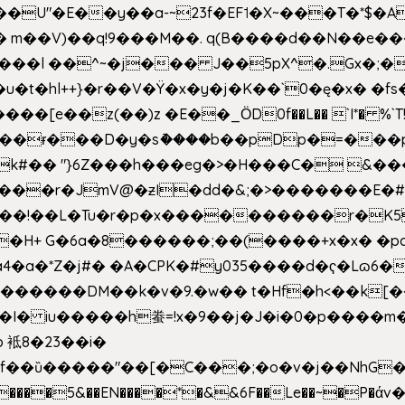
�E��y��a-~23f�EF˦�X~���T�*$�Aʑ��K�
sm� m��V)��q!9���M��. q(B����d��N��e�
l++}�r��V�Ÿ�x�y�j�K��`0�ę�x� �fs�LMMP5]hc
��ɍ���D�y�sު����b��pDp�=���
�k#�� "}6Z���h���eg�>�H���C� 
&��!��L�Tu�r�p�x����������r�K5
��H+ G�6a�8������;��(����+x�x� �p
�a�*Z�j#� �A�CPK�#y035����d�ҁ�Lɷ6�
[�,�������DM��k�v�9.�w�� t�Hf�h<��
 iu�����h䖭=!x�9��j�J�i�0�p�� ��m�{�M
 袛8�23��i�
f��ȕ�����"��[�C���;�o�v�j��NhG�m