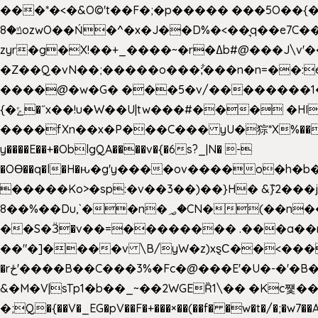
���*�<�&O©'t��F�;�p����� ���5O��{�|
ݿ�8ozwO��Ń�^�x�J��D%�<��͉q��e7C��q�ȝNמ��t'h������hǛ���<�NN޸|�OwKJ���ue<=xO�@WwA��J́J�9�A�݈�I�}w~�n�{1�
zyr�g�X!��+_����~�r�ߡb#@���J\v'��uw��ؽ�Ko�d4�۵��v�t.���݁w����}_}9��ĭ��
�Z��Q�vN��;�����o���;͋���n�n=��:e:�݋'�3:�_^�}���&:Q7t�Q�5�#e~�9y�݅󈽻��/��"��Ww�+QBJp��a��}�U���
����@�w�G� ���5�v/��������1�7.vn|!x�T.�`|9=�
{�ݻ�˝x��!u�W��U|tw���#��� �HI>���h�?t �!���� �8v�l����\8��|�>��j��q8'��)�y�.����������5�!
����fXn��x�P���C��� yU�猔*X%���d��=C�
y����E��+�OblgQA����v�{�6s?_|N� -
�OƟ��q�l�H�ԋ�g'y����ov����o�
�����Ko>�sp:�v��3��)��}H� &݉}2���j�XL���ݡ�Ƈ���O@
8��%��Du,`��n�؃�CN�(��n��ւ���B�9�� �)��wP�a~ ���Lܞ����aט�B�x�p�����+
��S�Ӟ�v��=�������� .���a��
��"�]����v \B/yW�z)xȿС��<��
�rځ'����B��C���3%�Fc�@���E'�U�-�'�B��:)�H���}�`,����+�2���,;b,�`���-A.$��ہ(����[�ey�S���|�?
&�M�V|sTp1�b��_~��2WGEȐ1\�� �Kc쩇���
�;Q�{��V�_EG�pV��F�+���×��(��f� �w�t�/�;�w7��A