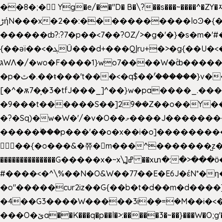
��8�;�򜸥 Yg�e/��"D�
B�
\?��s���~����^�ZY�
����������loϿ�{�nl^<�گ;��#�c��s.^^~�qF��w[k�ߜ��Yu�/�S_|=jݿ������z��\�
ڑήN���x�2��:�
������ȸ?:?7�p��<7��?OZ/>�g�'�}�s�m�
{��ǝï��<�ܓǗ���d+���Q|ru+�>�g{��U�<�������x���U��?�n�7[_���X'�Oa�������0���o��ޓ>O�ޝ�> ���G�?
גּWΛ�/�wo�F����1}wo7����W�۫ȸ�����}g�śX+����w�O�������?
�p�ٿ�.��ŧ���'t���<�q$��۫'������}v����ݚ�F��{����:l��ɞ�N����~�>|��|�u�����O������n�f;ݛ�s����8y�:����M�膓
[�^�ѫ7�͕�3�tfJ���_]^��}w�pa����_.��
�9���t������S��]2ܰ9��Z��o��Y�����J
�?�Sq)�w�W�'/�v�O��މ����J��������Gϻ�`�1��s�\����'�I���ݭE��~%��;]���M|szvѺ5컏��_}��6.��Oދ�;��v����|
�����ۖ���p���'��o�x��i�o]���������Gg�?�����ޗ_�~}��S����z��Jݧ�����=xz
𳏮 ��{�o���&�쮸�󧽑m���^�������̺z
��������������G�����x�~x\߽]ߝ ��xտ�:�>���ӧ�ܷ�Ӈ�������ο8���I�2�H��7]�s�Ç�,ys���p|3:=
#����<�^\%��N�O&W��77��E�E6J�έN*
�o"�����cur2iz��G{��b�t�d��m�d����]�h
�4��G3����W�����3i�ܼ�=�M��i�<��&_>e�͋'�����Eb"7� v�
���O�ێa��K���q�p��l�>:�����3�~��}���W�O;g'�g�����{�~����y�YJb��U�������d�ܻ���0��n;���\|9�^�}