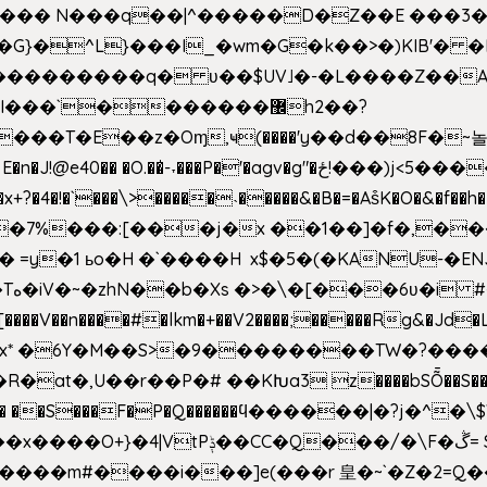
^��� N���q��|^�����D�Z��E ���3�
�o�G}�^L}���I_�wm�G�k��>�)KIB
��Q���������q� ʋ��$UV˩�-�L����Z��
��`�������޼h2��?
�E��z�Oɱ,ҹ(����'y��d��8F�~놀r m'6n
gv�g"�ځ!���)j<5������;�f��aX���_�s��?���@�xE]�
4�!�`���\>�����˴�����&�B�=�As͒K�O�&�f��
%���:[���j�x ��1��]�f�,���O!
� =y�1 ьo�H �`����H x$�5�(�KANU-�
0[����V��n����#�lkm�+��V2����;�����Rg&�Jd�L
s�Bx* �6Y�M��S>�9��������TW�?���
��R�at�,U��r��P�# ��KԽa3 z����bSȬ��S��*
��5� ��S���F�P�Q������ϥ������|�?j�^
���m#����i���]e(���r 皇�~`�Z�2=Q�