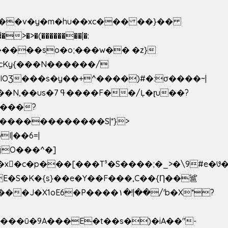
|��v�y�m�hu��xc��� ��}��
w�����so�o;���w�� �z}
OƷ���s�y��+^����)#�:σ����~|
�������������S|*}>
I|��6=|
³�S����;�_>�\9#e�꣗������ɓ<��N�o�C���G�
�J�X1oE6�P����۱�!|��/'b�X*?
����ū�9A���E�t��s�)�iA��"-