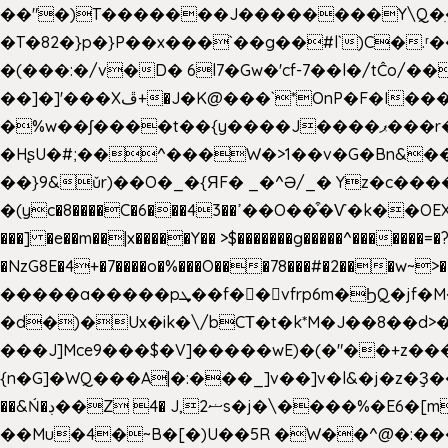
��"�)T�������J��������Y\Q�ִ�1nM LO��P���ކ�_��.���.1���������=z 
�T�82�}p�}P��x���`��g��#l`)C�
�(���:�/v�D� 6l7�Gw�'cf-7��l�/tĈ
��]�]'���Xڦ+�J�K@���`*OnP�F�I�����n����ˎ���E>���% ���y���0��/J|Wz��Dn 'j.�8�
�%w��ʃ����t��{y����J����ޕ���r��d�$e҅b�e���� Y����ǟ�яc�����MG�p-+�S�:��=�[�x��aS����d�}
�HʂU�#;��^���W�>1��v�G�Bn&
��}9&ǔr)��O�_�{ЯF� _�^Ə/_� Yz�c����
�(yc�8����C�6���43��ߴ��O��͒�Ѵ�k��OEX�2�,�)�t��@���aw����;�׷o�_��2�sy��.�=W�n��߃�{4��ߑ��i�8V6v4W�9��s���g�
���] �e��m��|x�����Y�� >$�������g�����^�������=�?��n?~;͝�
�NzG8E�4+�7����o�%���O���78���#�2���w~
�����a�����pܜ��f��vfrp6m�ϦQ�jf�M����J:�x��-?u��4��5�%@$0 �t-
�d�)�Ux�ik�\/bCΤ�t�k*M�J��8��d>�%
���J]Mce9���$�V]�����wE)�(�"��+z���
{n�G]�WQ���A|�:���_]v��]v�l&�j�z�Ҙ
��&Ń�ڊ��Z 4� J,ޟ2s�j�\
��Mu�4�~B�[�)U��5R �W��^@�:����3 v����7�g����s�