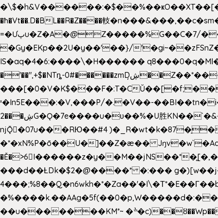
�\$�h&V������:�$��%��ҝO��XT��[��U"
�ħ�Vt��.D�BL��R�Z����䡋�n���&���,��c�
=�Ưپu�Z�A�@Z�����%G��C�7/����l ��^~�j��� J��5pX^�.Gx�;��Ao
�Gy�EKp��2U�y��'��}/'�gi~��zFSnZ�u�t�h
IS�aq�4�6:����\�H������ q8���0�q�Mߊ����[e��z(��)z �E��_ӦD0f��L�� `I*� %`T!
�'��",+$�NTȵ-0#������zmDڜ̦�
�Z��*��
���[�0�V�K$���F�:T�CŬ��[�f;�
י�In5E���:�V,���P/�.�V��-��BI��tn�i���r�JmV@�ƶI�dd�&;�>�������E�#�}b\S!��=4$,�����?n�۴X�2n�ڕiV�%l�X>�
2���ڜG�Ǫ�7e����u�υ��%�U胜KN��
`�
njǬ�07u���RЮ��#4 )�_R�wt�k�87�̠
�*�xN%P�ō��U�]��Z�æ�� Jŋv�w`�Aa4
�Ě�>6򁊔I������z�y��M��jNS��*�͈
���d��ȽDk�$2�@����* �:��� g�)[w��j�I�
4���;%8��Q�n6wkh�*�Za��'�I\�Τ*�E��Γ��b
�%����k.��AAg�5f(��0�p,W�����d�:��
��u�������KM*~ �ׯ�c)��ȣ��Wp������5&��EN����*�&&6F��Le��~�P�άv����ui?