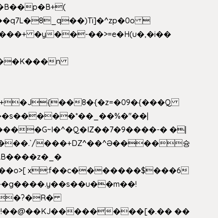
�B��p�B+(
�q7L�8_q��)Ti]�^zp�0o 
���+ �y��-��>=e�H(u�,�i��
���G~I�^�Q�IZ��7�9����-� �|
���.`/���+DZ^��^Ə����슝
RB����z�_�
��o>[ x:f��c�������$���6
5L�?�R�
�!��@��KJ��������[�.�� ��