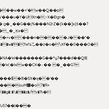
V���u�Y�UXn�;~X�Ɖgn�
�3L�$��e��w߼���?��i��������D|��IY�������͛����o�]�����c_��ģ��/o��.�K�X����t�x/w'��D�?t�.��w�'�1W¼ݕޮ��z�o�\Kf��0���O�
1�NA�W�������G��^y7���d��Q8|
սM߼�o?�R+
��g�::�\���z�/v�Ћ�
7u57��|���