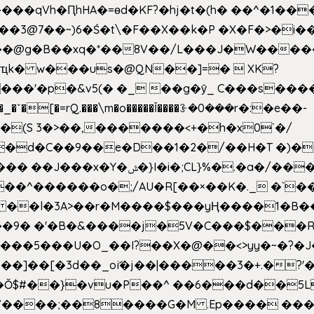
��qVh�ԤhHA�=ɵd�KF?�hj�t�(h� ��^�1��
��3@7��~)6�Ś�t\�F��X��k�P �X�F�>�i��
d���@g�B��xq�*��8V��/L���J�W����
ҵk� w���us�@QN��]=�  XK?
�
_�ˇ�[�=rQ.���\m�o�����Ǐ����ꗿ�0���r�:�e��-
(S 3�>��,�������<+�h�x0`�/
�/����s�����*��_��%�"��|
�^������o�;/AU�R[��×��K�._ �`��
 ��l�3A>��r�M����$���yҢ����1�B�
�/��9� �'�B�&����j�5V�C���$���
�5���U�O_��I?��X�@��<>yy�~�?�J
�Ŏ$#��}�vu�P��^ ��6���d��
`V����;��8����G�M .Ep���� ��