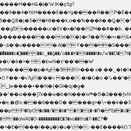
�����M��H&�|�'W.lK�ϙ3g?
�3��QB�j�3��h8���k;a��%���8�:�Q��
f��ZM��#��b؍�� g� _��G��j%���N2rZ�{k��]x{6��?
��*�
6HN�.����p�4y
�3l>��� s� ��_�t�
���.:�I�G�o �*ޏ��*��W;�Ww��CK�۽�� �_��G?
�!�_|ɚ����+��N�{�Gɫ�qj�g͖�
�N���W܍�l5�2���]vN���$�B�SX�ӽ��'��
e,�@o;���б���O� ����g>�\=��k��3���s
���p FI�ѸC�d��/��6�^��{�~�Π�*Eȼ�
Ư�
��aWAS�O-���������E�3�xo��tta�7-��Ը?�
>�E�l���r��y�}�u�\�;-��E����kO.'