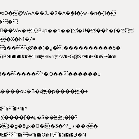
>�����#�9I���vrrW�~G@S����9�a�
�B������?�.O��������u
�� �P4�^
8yx�O�i�3�^?_ޣ;��<�
*��W"���O�rP;�(����ڬ�N