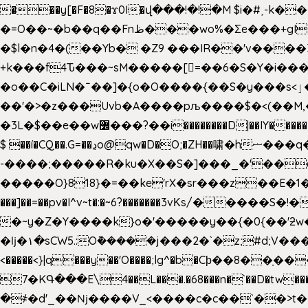
���y[�F�8�ϫ0ŀ�վ���!�!�M $i�#˲-k�
�=O��~�b��q��Fnظ���wo%�Ʃe���+gI��9��4�Y6M����E��Yg����R�� P�Ȇ����w��+'�w��Q��p
�$l�n�4�(��Yb� �Z9 ���IR��'v���
+k���f4Ԏ���~sM�����[=��6�S�Y�i�����gƊx�����uc�SV�x�
�o��C�iLN�ˉ��]�{o�O����{��S�y���s<ٳ���������:��;W��}�r7��?�n<�&�_�_Ķx�
��'�>�z���Uvb�A����pљ����$�<(��M,�~ݏ�'�u����>�:A|�  F����S����+v����n�����J�
$ ��í�CQ��.G=��ڍo@qw�D�O;�ZH��啸�hޟ���q��ĭ/�6�>� .�bwN�ϫˋ��'��W'
-����;�����R�ku�X��S�]���_�'��
�����O}818}�=��ke'rX�sr���z��E�1�O F��~�v7y�'��v 
���]��=��pv�I^v~t�:�~6?�������3vΚs/�����S
�~y�Z�Y����k}o�'�����y��{�0{��'ƻw��"��ɷ���]7x��w�b
�ǉ�۱�sCW5.:O݉�����j���2�`�z;#d;V����
<�����<}|q���y��'O����;lg^�b�Cϸ��8��ָ�
7�KԳ���E\4��L���.�68���n�`��D�tw���P
�
҂�d'_��ǋ����V_<����c�c��`��>t��