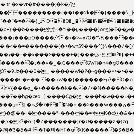
e�����������{��t��2k�|�[����\_
�[��E`D�/�k�:���]}RΎƫ��'�cv_ݜ}��=�
�p+}:��b����ܽ;=:�^I��y����}or�E��͇
<��=�������(�>�wnS9���^]}\���/�[/I
ɽu��?
 O?�9Jz���0�_ �����Wi�?�~g���=>�>�
����C�i~�� ��oW��{������Fp?�O�7o
�œo_];����Cg�_���h�w���L��x�c�p���[���T
�e�Y��F���,C��{Ƞ��䣉
)�@��~�����"~�����=>K�x�&���
;x�k?�ؑօ=(�Z�������}r�U�����z.�(zg
�@|�͂3�ȏ�#l'�T�㺫�HT�aXK������S�B