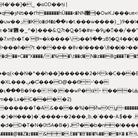
4�'��]�_ �ԍOD��Ņ |
h�{�T
k����\ͻ��ߏ��9B'|�Q4��(��X�N1�/=
�"X����/.�%�\t��d�N�iz��ì8g���T��5)B
h�b��q{<��N�^��h��]������2�Hk�C��
��Ɵ~'��
m��:Lx�C����2}
�������T�A.&���.�%|�Ӥw
Xy~�����
d�D�T�N�0t5A�B�}J?��b�n�!����}�g�
�����@��Z�z���&�.E��"�B'��l�%����K� �7UE�