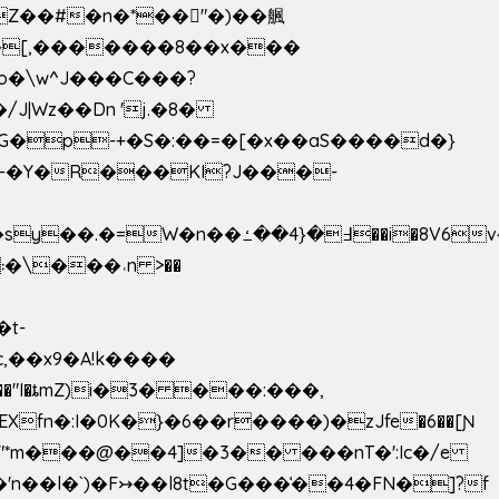
��[,�������8��x���
2o�\w^J���C���?
-�Y�R���KI?J���-
,��x9�A!k����
fn�:I�0K�}�6��r����)�zJfe�6��[Ɲ
"*m���@��4]�3�� ���nT�':Ic�/e