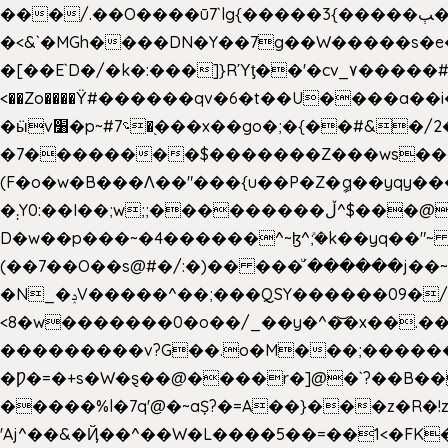
���/.��O����ū7`lg{�����3{�����ﭓ��ltr �x�vr�#����;�k�/
�<&`�MGh����DN�Y��7g��W�����s�
��˝#�����۷O � �O�_|����\���?���i���d�>�>�(��������|�:
<��Zo����Ϋ#������qv�6�t��U����a��i
�ӹv׸�p~#؝7�֭���x��go�;�{��#&�/2���j���pO����/^�<�>ޝx7O�"\%�����cKy{���N������/
�7��������$�������Z���ws���.�
(F�o�w�B���Ʌ��"���{u��P�Z�ީq��yqy����ܙ��=��x���>����+�}���Qޝ��?�}i�+��N,��us�7 ߟ����F��/Ļ�
�܄Y0:��I��;w;;���������ڵ^$�͏��@�����֡�t��v�_�:G���i;GWR�n4�gO������?
D�w��p���~�4������^~ɮ^ܺ;�k��yq��"~
(��7��O��s@#�/:�)�� ���ͧ՛������j��~
�N_�ݚV�����^��;���QSY������09�/nV{���o_�+�����k��.�/>�N�����N�jO���^�]
<8�w�������0�o��/_��y�^�͝�x��.����7��hg
���������v?G��.o�M���;��������y=ӛ`�=ݳ�7�ڳ� �N�=;��>���W���ڽ�E�S�K�{s}�
�Ƿ�=�+s�W�ȿ��@����r�]@�`?��B��
�����%l�7q'@�~aȘ?�=A��}���z�R�!z�
'Aj^��&�Ҋ��^��W�L��
��5��=��1<�FK