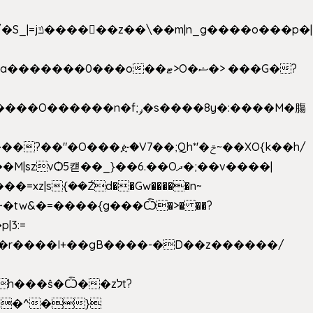
���ዽ�V7��;Qh*'�ݗ~��XO{k��h/
�tw&�=����{g���Ѽ�>� ��?
�9�r����I+��gB����-�D��z������/