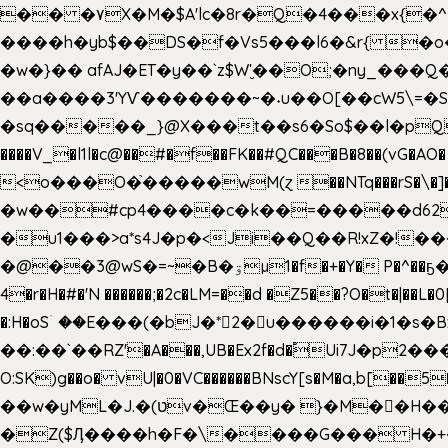
�� �۷X�M�$A'lc�8r�Q�4���x{�
����h�yb$��DS�f�Vs5���l6�&r{ 
�w�}�� afAJ�ET�y��`z$W'̮��O;�ny_�
��a����3'YѴ�������~�˖u��O[��cW5\=�SI�
�sq�����_}@X���t��s6�So$��l�pQ���T
����V_�l1l�c@��#�f��FK��#QC���B�8��(vG�AO� E�n�J!@e40�� �O.��̍-˕���P�'�a
<o���O�֙�����wM(ɀ ��NTq���rS�\�]�x+?�
�w��#cp4����c�k��=�����d62�7
�u1���>a*s4J�p�<Ji��Q��R!xZ�!��
�@��3@wS�=~�B�ۊµ1�f�+�Y� P�^��ҕ�Tە�iV�~�zhN��b�Xs �>�\�[���6ʋ�i #�e:m�*+aMq��C� ��.+@"��"����+�tϾc
4�r�H�#�'N ������;�2c�LM=��d �Z5��?O�t�|��L�
�:H�oSۤ ��E���(�bJ�*2�u������i�1�
��:��`��RZ'�A���,UB�Ex2f�d�֠Ui7J�p2�
O:SK)g��o� vU|�0�VC������BNscY[s�M�a,b[
��w�yML�J.�(טv�Œ��y� }�M��H���x����O+}�4|VtPݙ��CC�Q���/�\F�ڴ= $;`j!
�Z($Ӆ����h�F�\����G��� H�+�