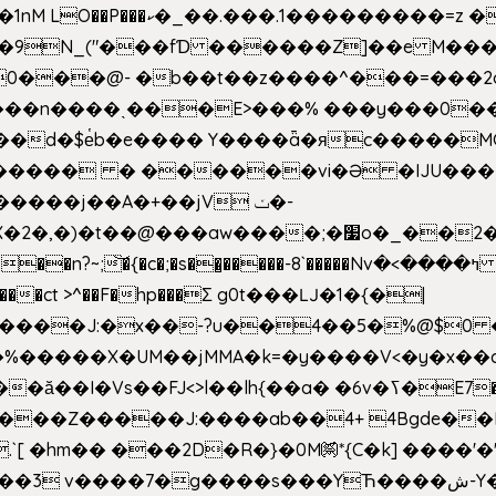
�Z��#�n�*��"�)��䑺
.ʳ��9N_("���fƊ ������Z]��e M�
o/��0���@- �b��t��z����^���=���
������ � ������vi�Ə �IJU���
����j��A�+��jV ݖ�-
{�c�;�s��̺�����-8`�����Nvߤ����>� ��\�܃�˓n >��
>����ct >^��F�hp���Σ g0t���Ǉ�1�{�|
�����X�UM��jMMA�k=�y����V<�y�x��c
�ӑ��I�Vs��FJ<>l��lh{��a
� �6v�ߖ�E7��"I�ȶmZ)i�3� ���:���,
����Z�����J:����ab��4+ 4Bgde��EX
����%�E6�[m.`[ �hm�� ���2D�R�}�0M㉀*{C�k] ��
��'�
��YЋ����ش-Y�'n��l�`)�F↣��l8t�G���͑��4�FN�]?f