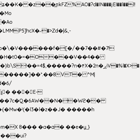
 �z��͟пkFZ%AO�?d�IN���jEI��l��l!
��Mo
X�ޚ�>Zd�|&,-
p�\�V������f�[�/��7��#�7!
&���H�t0�=�O���V��4��
�����]��*.��8VT� ^M|
d�6/
լ� ���E-
k[���7c�Q�6AW��N��Wϩ��
w�ˡ(�l3�l�z��J� �����h
�X 8��� �a�a� ��e�y˿}