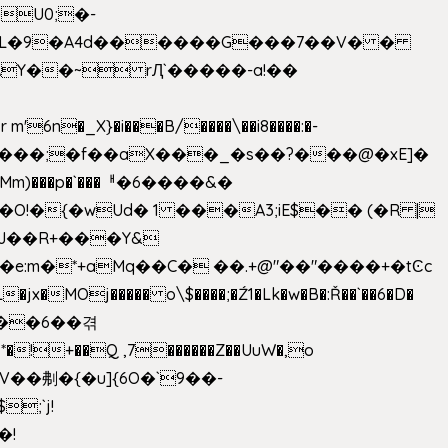
U0;�-
'� �L�9�A4d������G���7��V� �
AY��~ rԮ`�����-a!��
�_X}�i���B/����\��i8����:�-
h�Mm)���p�`���ᅢ�6����&�
�{�wUd� 1 ���A3;iE$�� (�R |
ENJ��R+���Y&
�jx�MOj����� o\$����;�Ź1�Lk�w�B�:Ř��`��6�D�
��6��겪
�!+��Q ,7������Z��UuW�,o
�\$V��刜�{�u]{6O�`9��-
�!