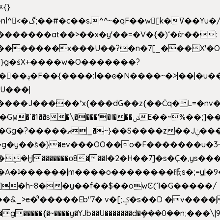
ﾹ{}
�m|n_g����o���p�|
'#�������at��>��x�y'��=�V�{�)ʻ�έr��:
�U���|
�����*x{���dG��z{��Ċq�L=�nv���?��"�O
|sܼ{��Źd��Gw�����n~
�g�y��š�}�ev���OO��o�F�������u�3~
�η�A�ʇ������|m����o��������㫝s�;=y|
~8��y��f��$��owϾ(ߣ�G�����/
[;ݤ�s��D �v����|h���ŝ�Ѽ��zלt?