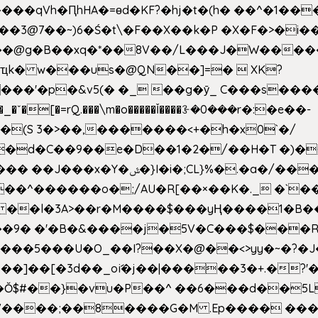
��qVh�ԤhHA�=ɵd�KF?�hj�t�(h� ��^�1��
��3@7��~)6�Ś�t\�F��X��k�P �X�F�>�i��
d���@g�B��xq�*��8V��/L���J�W����
ҵk� w���us�@QN��]=�  XK?
�
_�ˇ�[�=rQ.���\m�o�����Ǐ����ꗿ�0���r�:�e��-
(S 3�>��,�������<+�h�x0`�/
�/����s�����*��_��%�"��|
�^������o�;/AU�R[��×��K�._ �`��
 ��l�3A>��r�M����$���yҢ����1�B�
�/��9� �'�B�&����j�5V�C���$���
�5���U�O_��I?��X�@��<>yy�~�?�J
�Ŏ$#��}�vu�P��^ ��6���d��
`V����;��8����G�M .Ep���� ��