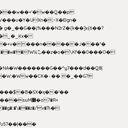
V���u�Y�UXn�;~X�Ɖgn�
�3L�$��e��w߼���?��i��������D|��IY�������͛����o�]�����c_��ģ��/o��.�K�X����t�x/w'��D�?t�.��w�'�1W¼ݕޮ��z�o�\Kf��0���O�
1�NA�W�������G��^y7���d��Q8|
սM߼�o?�R+
��g�::�\���z�/v�Ћ�
7u57��|���