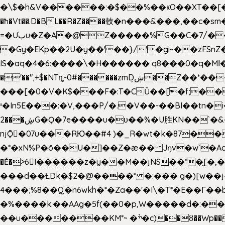
�\$�h&V������:�$��%��ҝO��XT��[��U"
�ħ�Vt��.D�BL��R�Z����䡋�n���&���,��c�
=�Ưپu�Z�A�@Z�����%G��C�7/����l ��^~�j��� J��5pX^�.Gx�;��Ao
�Gy�EKp��2U�y��'��}/'�gi~��zFSnZ�u�t�h
IS�aq�4�6:����\�H������ q8���0�q�Mߊ����[e��z(��)z �E��_ӦD0f��L�� `I*� %`T!
�'��",+$�NTȵ-0#������zmDڜ̦�
�Z��*��
���[�0�V�K$���F�:T�CŬ��[�f;�
י�In5E���:�V,���P/�.�V��-��BI��tn�i���r�JmV@�ƶI�dd�&;�>�������E�#�}b\S!��=4$,�����?n�۴X�2n�ڕiV�%l�X>�
2���ڜG�Ǫ�7e����u�υ��%�U胜KN��
`�
njǬ�07u���RЮ��#4 )�_R�wt�k�87�̠
�*�xN%P�ō��U�]��Z�æ�� Jŋv�w`�Aa4
�Ě�>6򁊔I������z�y��M��jNS��*�͈
���d��ȽDk�$2�@����* �:��� g�)[w��j�I�
4���;%8��Q�n6wkh�*�Za��'�I\�Τ*�E��Γ��b
�%����k.��AAg�5f(��0�p,W�����d�:��
��u�������KM*~ �ׯ�c)��ȣ��Wp������5&��EN����*�&&6F��Le��~�P�άv����ui?