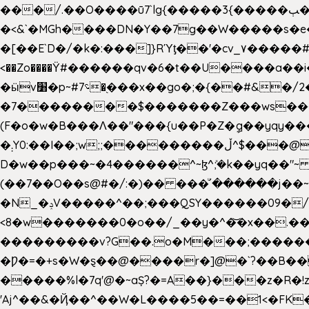
���/.��O����ū7`lg{�����3{�����ﭓ��ltr �x�vr�#����;�k�/
�<&`�MGh����DN�Y��7g��W�����s�
��˝#�����۷O � �O�_|����\���?���i���d�>�>�(��������|�:
<��Zo����Ϋ#������qv�6�t��U����a��i
�ӹv׸�p~#؝7�֭���x��go�;�{��#&�/2���j���pO����/^�<�>ޝx7O�"\%�����cKy{���N������/
�7��������$�������Z���ws���.�
(F�o�w�B���Ʌ��"���{u��P�Z�ީq��yqy����ܙ��=��x���>����+�}���Qޝ��?�}i�+��N,��us�7 ߟ����F��/Ļ�
�܄Y0:��I��;w;;���������ڵ^$�͏��@�����֡�t��v�_�:G���i;GWR�n4�gO������?
D�w��p���~�4������^~ɮ^ܺ;�k��yq��"~
(��7��O��s@#�/:�)�� ���ͧ՛������j��~
�N_�ݚV�����^��;���QSY������09�/nV{���o_�+�����k��.�/>�N�����N�jO���^�]
<8�w�������0�o��/_��y�^�͝�x��.����7��hg
���������v?G��.o�M���;��������y=ӛ`�=ݳ�7�ڳ� �N�=;��>���W���ڽ�E�S�K�{s}�
�Ƿ�=�+s�W�ȿ��@����r�]@�`?��B��
�����%l�7q'@�~aȘ?�=A��}���z�R�!z�
'Aj^��&�Ҋ��^��W�L��
��5��=��1<�FK