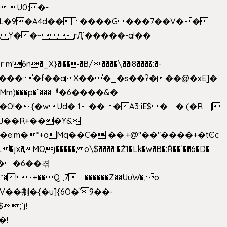
U0;�-
'� �L�9�A4d������G���7��V� �
AY��~ rԮ`�����-a!��
�_X}�i���B/����\��i8����:�-
h�Mm)���p�`���ᅢ�6����&�
�{�wUd� 1 ���A3;iE$�� (�R |
ENJ��R+���Y&
�jx�MOj����� o\$����;�Ź1�Lk�w�B�:Ř��`��6�D�
��6��겪
�!+��Q ,7������Z��UuW�,o
�\$V��刜�{�u]{6O�`9��-
�!