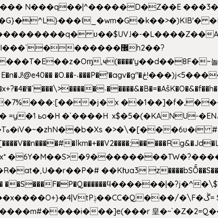
^��� N���q��|^�����D�Z��E ���3�
�o�G}�^L}���I_�wm�G�k��>�)KIB
��Q���������q� ʋ��$UV˩�-�L����Z��
��`�������޼h2��?
�E��z�Oɱ,ҹ(����'y��d��8F�~놀r m'6n
gv�g"�ځ!���)j<5������;�f��aX���_�s��?���@�xE]�
4�!�`���\>�����˴�����&�B�=�As͒K�O�&�f��
%���:[���j�x ��1��]�f�,���O!
� =y�1 ьo�H �`����H x$�5�(�KANU-�
0[����V��n����#�lkm�+��V2����;�����Rg&�Jd�L
s�Bx* �6Y�M��S>�9��������TW�?���
��R�at�,U��r��P�# ��KԽa3 z����bSȬ��S��*
��5� ��S���F�P�Q������ϥ������|�?j�^
���m#����i���]e(���r 皇�~`�Z�2=Q�