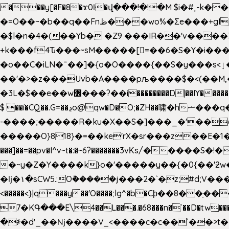
���y[�F�8�ϫ0ŀ�վ���!�!�M $i�#˲-k�
�=O��~�b��q��Fnظ���wo%�Ʃe���+gI��9��4�Y6M����E��Yg����R�� P�Ȇ����w��+'�w��Q��p
�$l�n�4�(��Yb� �Z9 ���IR��'v���
+k���f4Ԏ���~sM�����[=��6�S�Y�i�����gƊx�����uc�SV�x�
�o��C�iLN�ˉ��]�{o�O����{��S�y���s<ٳ���������:��;W��}�r7��?�n<�&�_�_Ķx�
��'�>�z���Uvb�A����pљ����$�<(��M,�~ݏ�'�u����>�:A|�  F����S����+v����n�����J�
$ ��í�CQ��.G=��ڍo@qw�D�O;�ZH��啸�hޟ���q��ĭ/�6�>� .�bwN�ϫˋ��'��W'
-����;�����R�ku�X��S�]���_�'��
�����O}818}�=��ke'rX�sr���z��E�1�O F��~�v7y�'��v 
���]��=��pv�I^v~t�:�~6?�������3vΚs/�����S
�~y�Z�Y����k}o�'�����y��{�0{��'ƻw��"��ɷ���]7x��w�b
�ǉ�۱�sCW5.:O݉�����j���2�`�z;#d;V����
<�����<}|q���y��'O����;lg^�b�Cϸ��8��ָ�
7�KԳ���E\4��L���.�68���n�`��D�tw���P
�
҂�d'_��ǋ����V_<����c�c��`��>t��