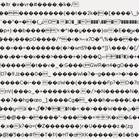
e�����������{��t��2k�|�[����\_
�[��E`D�/�k�:���]}RΎƫ��'�cv_ݜ}��=�
�p+}:��b����ܽ;=:�^I��y����}or�E��͇
<��=�������(�>�wnS9���^]}\���/�[/I
ɽu��?
 O?�9Jz���0�_ �����Wi�?�~g���=>�>�
����C�i~�� ��oW��{������Fp?�O�7o
�œo_];����Cg�_���h�w���L��x�c�p���[���T
�e�Y��F���,C��{Ƞ��䣉
)�@��~�����"~�����=>K�x�&���
;x�k?�ؑօ=(�Z�������}r�U�����z.�(zg
�@|�͂3�ȏ�#l'�T�㺫�HT�aXK������S�B