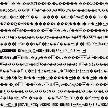
���*�<�&O©'t��F�;�p����� ���5O��{�|
ݿ�8ozwO��Ń�^�x�J��D%�<��͉q��e7C��q�ȝNמ��t'h������hǛ���<�NN޸|�OwKJ���ue<=xO�@WwA��J́J�9�A�݈�I�}w~�n�{1�
zyr�g�X!��+_����~�r�ߡb#@���J\v'��uw��ؽ�Ko�d4�۵��v�t.���݁w����}_}9��ĭ��
�Z��Q�vN��;�����o���;͋���n�n=��:e:�݋'�3:�_^�}���&:Q7t�Q�5�#e~�9y�݅󈽻��/��"��Ww�+QBJp��a��}�U���
����@�w�G� ���5�v/��������1�7.vn|!x�T.�`|9=�
{�ݻ�˝x��!u�W��U|tw���#��� �HI>���h�?t �!���� �8v�l����\8��|�>��j��q8'��)�y�.����������5�!
����fXn��x�P���C��� yU�猔*X%���d��=C�
y����E��+�OblgQA����v�{�6s?_|N� -
�OƟ��q�l�H�ԋ�g'y����ov����o�
�����Ko>�sp:�v��3��)��}H� &݉}2���j�XL���ݡ�Ƈ���O@
8��%��Du,`��n�؃�CN�(��n��ւ���B�9�� �)��wP�a~ ���Lܞ����aט�B�x�p�����+
��S�Ӟ�v��=�������� .���a��
��"�]����v \B/yW�z)xȿС��<��
�rځ'����B��C���3%�Fc�@���E'�U�-�'�B��:)�H���}�`,����+�2���,;b,�`���-A.$��ہ(����[�ey�S���|�?
&�M�V|sTp1�b��_~��2WGEȐ1\�� �Kc쩇���
�;Q�{��V�_EG�pV��F�+���×��(��f� �w�t�/�;�w7��A