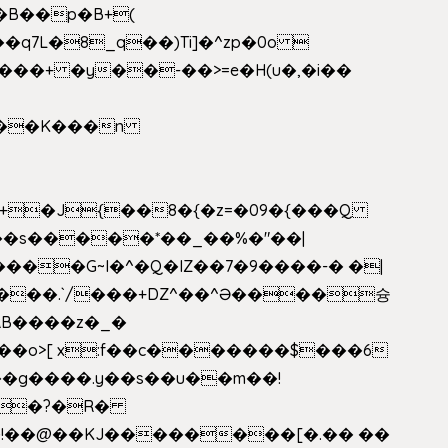
�B��p�B+(
�q7L�8_q��)Ti]�^zp�0o 
���+ �y��-��>=e�H(u�,�i��
���G~I�^�Q�IZ��7�9����-� �|
���.`/���+DZ^��^Ə����슝
RB����z�_�
��o>[ x:f��c�������$���6
5L�?�R�
�!��@��KJ��������[�.�� ��