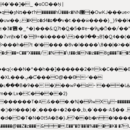
4�'��]�_ �ԍOD��Ņ |
h�{�T
k����\ͻ��ߏ��9B'|�Q4��(��X�N1�/=
�"X����/.�%�\t��d�N�iz��ì8g���T��5)B
h�b��q{<��N�^��h��]������2�Hk�C��
��Ɵ~'��
m��:Lx�C����2}
�������T�A.&���.�%|�Ӥw
Xy~�����
d�D�T�N�0t5A�B�}J?��b�n�!����}�g�
�����@��Z�z���&�.E��"�B'��l�%����K� �7UE�