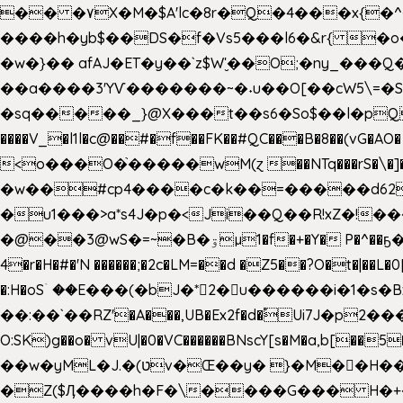
�� �۷X�M�$A'lc�8r�Q�4���x{�
����h�yb$��DS�f�Vs5���l6�&r{ 
�w�}�� afAJ�ET�y��`z$W'̮��O;�ny_�
��a����3'YѴ�������~�˖u��O[��cW5\=�SI�
�sq�����_}@X���t��s6�So$��l�pQ���T
����V_�l1l�c@��#�f��FK��#QC���B�8��(vG�AO� E�n�J!@e40�� �O.��̍-˕���P�'�a
<o���O�֙�����wM(ɀ ��NTq���rS�\�]�x+?�
�w��#cp4����c�k��=�����d62�7
�u1���>a*s4J�p�<Ji��Q��R!xZ�!��
�@��3@wS�=~�B�ۊµ1�f�+�Y� P�^��ҕ�Tە�iV�~�zhN��b�Xs �>�\�[���6ʋ�i #�e:m�*+aMq��C� ��.+@"��"����+�tϾc
4�r�H�#�'N ������;�2c�LM=��d �Z5��?O�t�|��L�
�:H�oSۤ ��E���(�bJ�*2�u������i�1�
��:��`��RZ'�A���,UB�Ex2f�d�֠Ui7J�p2�
O:SK)g��o� vU|�0�VC������BNscY[s�M�a,b[
��w�yML�J.�(טv�Œ��y� }�M��H���x����O+}�4|VtPݙ��CC�Q���/�\F�ڴ= $;`j!
�Z($Ӆ����h�F�\����G��� H�+�