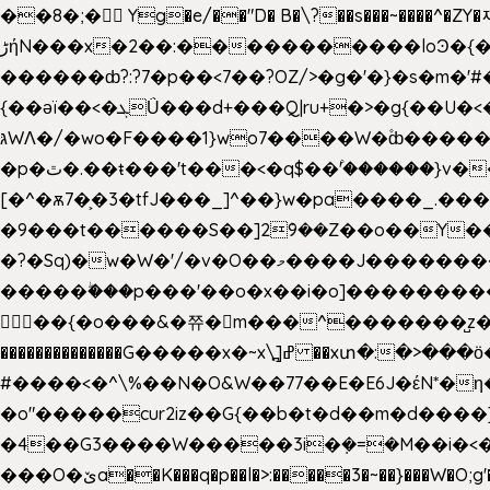
��8�;�򜸥 Yg�e/��"D�
B�
\?��s���~����^�ZY�
����������loϿ�{�nl^<�گ;��#�c��s.^^~�qF��w[k�ߜ��Yu�/�S_|=jݿ������z��\�
ڑήN���x�2��:�
������ȸ?:?7�p��<7��?OZ/>�g�'�}�s�m�
{��ǝï��<�ܓǗ���d+���Q|ru+�>�g{��U�<�������x���U��?�n�7[_���X'�Oa�������0���o��ޓ>O�ޝ�> ���G�?
גּWΛ�/�wo�F����1}wo7����W�۫ȸ�����}g�śX+����w�O�������?
�p�ٿ�.��ŧ���'t���<�q$��۫'������}v����ݚ�F��{����:l��ɞ�N����~�>|��|�u�����O������n�f;ݛ�s����8y�:����M�膓
[�^�ѫ7�͕�3�tfJ���_]^��}w�pa����_.��
�9���t������S��]2ܰ9��Z��o��Y�����J
�?�Sq)�w�W�'/�v�O��މ����J��������Gϻ�`�1��s�\����'�I���ݭE��~%��;]���M|szvѺ5컏��_}��6.��Oދ�;��v����|
�����ۖ���p���'��o�x��i�o]���������Gg�?�����ޗ_�~}��S����z��Jݧ�����=xz
𳏮 ��{�o���&�쮸�󧽑m���^�������̺z
��������������G�����x�~x\߽]ߝ ��xտ�:�>���ӧ�ܷ�Ӈ�������ο8���I�2�H��7]�s�Ç�,ys���p|3:=
#����<�^\%��N�O&W��77��E�E6J�έN*
�o"�����cur2iz��G{��b�t�d��m�d����]�h
�4��G3����W�����3i�ܼ�=�M��i�<��&_>e�͋'�����Eb"7� v�
���O�ێa��K���q�p��l�>:�����3�~��}���W�O;g'�g�����{�~����y�YJb��U�������d�ܻ���0��n;���\|9�^�}