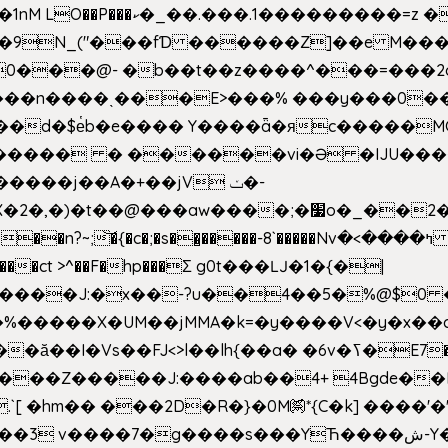
�Z��#�n�*��"�)��䑺
.ʳ��9N_("���fƊ ������Z]��e M�
o/��0���@- �b��t��z����^���=���
������ � ������vi�Ə �IJU���
����j��A�+��jV ݖ�-
{�c�;�s��̺�����-8`�����Nvߤ����>� ��\�܃�˓n >��
>����ct >^��F�hp���Σ g0t���Ǉ�1�{�|
�����X�UM��jMMA�k=�y����V<�y�x��c
�ӑ��I�Vs��FJ<>l��lh{��a
� �6v�ߖ�E7��"I�ȶmZ)i�3� ���:���,
����Z�����J:����ab��4+ 4Bgde��EX
����%�E6�[m.`[ �hm�� ���2D�R�}�0M㉀*{C�k] ��
��'�
��YЋ����ش-Y�'n��l�`)�F↣��l8t�G���͑��4�FN�]?f