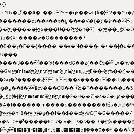
ﾹ{}
�m|n_g����o���p�|
'#�������at��>��x�y'��=�V�{�)ʻ�έr��:
�U���|
�����*x{���dG��z{��Ċq�L=�nv���?��"�O
|sܼ{��Źd��Gw�����n~
�g�y��š�}�ev���OO��o�F�������u�3~
�η�A�ʇ������|m����o��������㫝s�;=y|
~8��y��f��$��owϾ(ߣ�G�����/
[;ݤ�s��D �v����|h���ŝ�Ѽ��zלt?