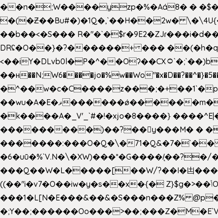
��n�;W����yzp�%�Aá8� � �$��
�(�Ƶ��Bu#�)�1Q�,`��H��2w� \�\4U{
��b��<�S��� R�"�`�$r�9E2�ZJɾ���i�
DRʢ�O��}�?������+ ��� ��(�h�q
<��iY�DLvb0l�P�^��Oʔ��CX۝`�;`��)b���'�p�&v5(� �_ ��g�ӯ_ C���s�����K���n
��н��N;W6����jo�%w��Wo"�x�D��?��^�}�5�
�^��w�c�C����z���;�+��1`�p�
��wu�A�E�ޥ������ǿ������m��d�C��9��e�D��1�2�/��H�T �)�+�J{��8�{�z=�09�{���Q
�k����A�_V'_`#�!�xjo�8����} ����^E|��� ��J���x�Y�ݜ�}I�i�;CL}%�.�a
���������)��?��򥞾y���M� � ��
�������:���O�Q�\�71�Q&�7�`��
�6�uū�%`V.N�\�XW)���*�G����/̨��?
���Q��W�L�����[��W/?��I�凷�����
((��"i�v7�O��iw�y�s��x�{� Z}$g�>��ݳO��]��[�3d��_oަi�j��|�����3�+.�?'��g����.y��s��u��m��!
���1�L[N�E���&��&�S���n���Z% @p
�;Y��;������Oo���>��;���Z�M�E