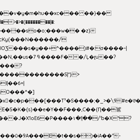
|��v�y�m�hu��xc��� ��}��
w�����so�o;���w�� �z}
OƷ���s�y��+^����)#�:σ����~|
�������������S|*}>
I|��6=|
³�S����;�_>�\9#e�꣗������ɓ<��N�o�C���G�
�J�X1oE6�P����۱�!|��/'b�X*?
����ū�9A���E�t��s�)�iA��"-