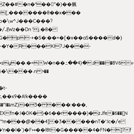
��[,�������8��x���
2o�\w^J���C���?
-�Y�R���KI?J���-
,��x9�A!k����
fn�:I�0K�}�6��r����)�zJfe�6��[Ɲ
"*m���@��4]�3�� ���nT�':Ic�/e