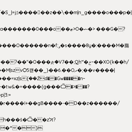
���ዽ�V7��;Qh*'�ݗ~��XO{k��h/
�tw&�=����{g���Ѽ�>� ��?
�9�r����I+��gB����-�D��z������/