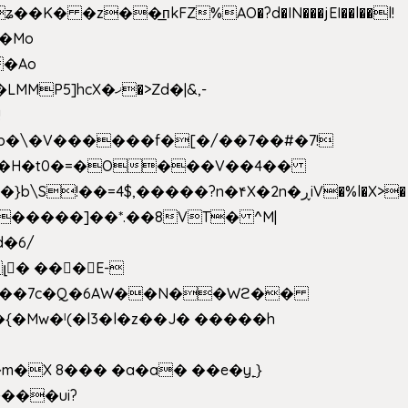
 �z��͟пkFZ%AO�?d�IN���jEI��l��l!
��Mo
X�ޚ�>Zd�|&,-
p�\�V������f�[�/��7��#�7!
&���H�t0�=�O���V��4��
�����]��*.��8VT� ^M|
d�6/
լ� ���E-
k[���7c�Q�6AW��N��Wϩ��
w�ˡ(�l3�l�z��J� �����h
�X 8��� �a�a� ��e�y˿}