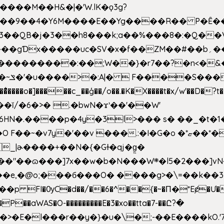
�����M��H&�|�'W.lK�ϙ3g?
�3��QB�j�3��h8���k;a��%���8�:�Q��
f��ZM��#��b؍�� g� _��G��j%���N2rZ�{k��]x{6��?
��*�
6HN�.����p�4y
�3l>��� s� ��_�t�
���.:�I�G�o �*ޏ��*��W;�Ww��CK�۽�� �_��G?
�!�_|ɚ����+��N�{�Gɫ�qj�g͖�
�N���W܍�l5�2���]vN���$�B�SX�ӽ��'��
e,�@o;���б���O� ����g>�\=��k��3���s
���p FI�ѸC�d��/��6�^��{�~�Π�*Eȼ�
Ư�
��aWAS�O-���������E�3�xo��tta�7-��Ը?�
>�E�l���r��y�}�u�\�;-��E����kO.'