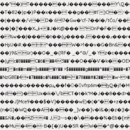
��"�)T�������J��������Y\Q�ִ�1nM LO��P���ކ�_��.���.1���������=z 
�T�82�}p�}P��x���`��g��#l`)C�
�(���:�/v�D� 6l7�Gw�'cf-7��l�/tĈ
��]�]'���Xڦ+�J�K@���`*OnP�F�I�����n����ˎ���E>���% ���y���0��/J|Wz��Dn 'j.�8�
�%w��ʃ����t��{y����J����ޕ���r��d�$e҅b�e���� Y����ǟ�яc�����MG�p-+�S�:��=�[�x��aS����d�}
�HʂU�#;��^���W�>1��v�G�Bn&
��}9&ǔr)��O�_�{ЯF� _�^Ə/_� Yz�c����
�(yc�8����C�6���43��ߴ��O��͒�Ѵ�k��OEX�2�,�)�t��@���aw����;�׷o�_��2�sy��.�=W�n��߃�{4��ߑ��i�8V6v4W�9��s���g�
���] �e��m��|x�����Y�� >$�������g�����^�������=�?��n?~;͝�
�NzG8E�4+�7����o�%���O���78���#�2���w~
�����a�����pܜ��f��vfrp6m�ϦQ�jf�M����J:�x��-?u��4��5�%@$0 �t-
�d�)�Ux�ik�\/bCΤ�t�k*M�J��8��d>�%
���J]Mce9���$�V]�����wE)�(�"��+z���
{n�G]�WQ���A|�:���_]v��]v�l&�j�z�Ҙ
��&Ń�ڊ��Z 4� J,ޟ2s�j�\
��Mu�4�~B�[�)U��5R �W��^@�:����3 v����7�g����s�