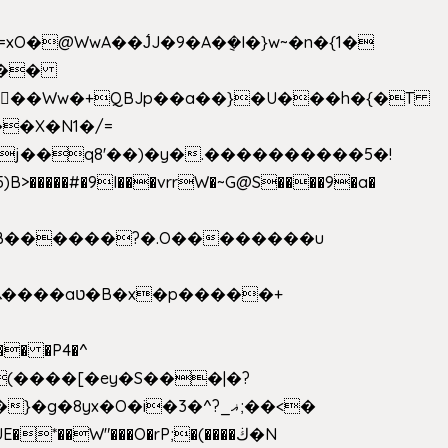
>�����#�9I���vrrW�~G@S����9�a�
�B������?�.O��������u
�� �P4�^
8yx�O�i�3�^?_ޣ;��<�
*��W"���O�rP;�(����ڬ�N