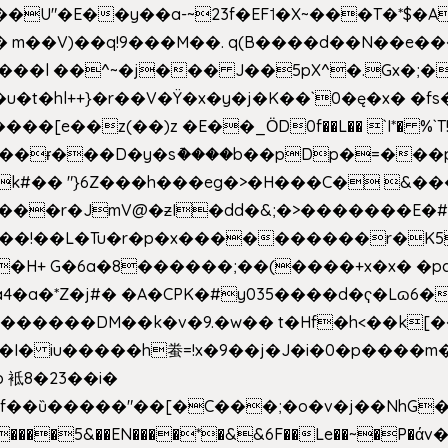
�E��y��a-~23f�EF˦�X~���T�*$�Aʑ��K�
sm� m��V)��q!9���M��. q(B����d��N��e�
l++}�r��V�Ÿ�x�y�j�K��`0�ę�x� �fs�LMMP5]hc
��ɍ���D�y�sު����b��pDp�=���
�k#�� "}6Z���h���eg�>�H���C� 
&��!��L�Tu�r�p�x����������r�K5
��H+ G�6a�8������;��(����+x�x� �p
�a�*Z�j#� �A�CPK�#y035����d�ҁ�Lɷ6�
[�,�������DM��k�v�9.�w�� t�Hf�h<��
 iu�����h䖭=!x�9��j�J�i�0�p�� ��m�{�M
 袛8�23��i�
f��ȕ�����"��[�C���;�o�v�j��NhG�m