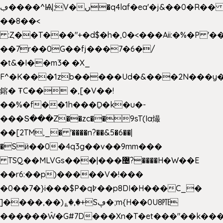
ڢ����^Ѩ|;V�ں�q4laf�ea'�j&��0�R�� J0O
��8��<
:Ȥ��T���"+�d$�h�,0�<�
��Aii:�%�P 
��7r��0G��fj���7�6�/
�t&�I��m3� �X_
F^�K���1zb�����Ud�&���2N���y�
鎔� ŦC�� �,[�V��!
��%�f��1h���Ḏ�k�u�-
���Տ���Z��zc��9sT(Ia熶
��[2TM,_� '����n?��&5�6��|
�Sӥ��0�4q3g��v��9mm���
TSQ��MLVGs���|���޴?����H�W��E
��r6:��p)�����V�!���
�0��7�}i���$P�q߈��p8DI�H���C_�
]����,��)؏�,�+Sڥ�;m{H��0U8㉐
������Ŵ�G#7D���Xn�T�et���"��k����5K