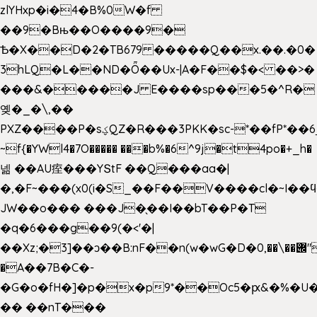
zlYHxp�i�4�B%0W�f
��9�Bњ��O����9�
Ѣ�X��D�2�TB679 �����Q��x.��.�0�
3hLQ�L��ND�Ȫ��Ux-|A�F��$�< ��>�
���&�����J E����sp���5�^R�
옞�_�\,��
PXZ����P�sؼQZ�R���3PKK�sc-*��fP*��6_̦Q���H�hl��a��j��dӤ�ܥ�Ք�7�)S�_3y��@�n-
~f{�YWl4�7O����� ���b%�6^9j�t4po�+_h�
넮 ��AU痓���YՏtF ��Q���aa�|
�,�F~���(x0(i�S_��F��V����cl�~I��
JW��o��� ���J�̖��I��bT��P�T
�q�6���g��9(�<'�|
��Xz;�3]��ͻ��B:nF��n(w�wG�D�݌��\��,0"�
�A��7B�C�-
�G�o�fH�]�p�x�p9*��Oc5�ԗ&�%�U
�� ��nT���