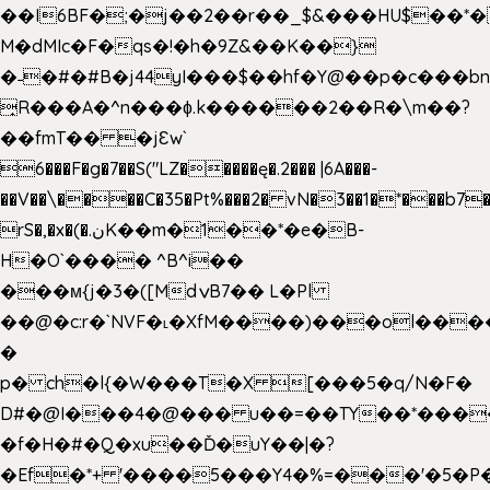
��I6BF�;�j��2��r��_$&���HU$��*
M�dMIc�F�qs�!�h�9Z&��K��}
�˗�#�#B�j44yI���$��hf�Y@��p�c���b
̟R���A�^n���ɸ.k������2��R�\m��?
��fmT�� �jԐw`
6���F�g�7��S("LZ�����ę�.2��� |6A���-
��V��\����C�35�Pt%���2� vN�3��1�*���b7�
rS�,�x�(�.نK��m�1��*�e�B-
H�O`���� ^B^i��
���м{j�3�([MdݍB7�� L�Pl
��@�c:r�`NVF�˪�XfM����)���ol���
�
p� ch�l{�W���T�X [���5�q/N�F�
D#�@I���4�@��� u��=��TY��*���
�f�H�#�Q�xu��Ď�uY��|�?
�Ef�*+ '����5���Y4�%=���'�5�