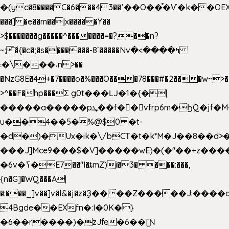
�(yc�8����C�6���43��ߴ��O��͒�Ѵ�k��OEX�2�,�)�t��@���aw����;�׷o�_��2�sy��.�=W�n��߃�{4��ߑ��i�8V6v4W�9��s���g�
���] �e��m��|x�����Y��
>$�������g�����^�������=�?��n?
~;͝�{�c�;�s��̺�����-8`�����Nvߤ����>�
��\�܃�˓n >��
�NzG8E�4+�7����o�%���O���78���#�2���w~>�
>^��F�hp���Σ g0t���Ǉ�1�{�|
�����a�����pܜ��f��vfrp6m�ϦQ�jf�M����J:�x��-?
u��4��5�%@$0 �t-
�d�)�Ux�ik�\/bCΤ�t�k*M�J��8��d>�%
���J]Mce9���$�V]�����wE)�(�"��+z����
�6v�ߖ�E7��"I�ȶmZ)i�3� ���:���,
{n�G]�WQ���A|
�:���_]v��]v�l&�j�z�Ҙ����Z�����J:���
4Bgde��EXfn�:I�0K�}
�6��r����)�zJfe�6��[Ɲ