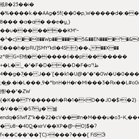
袛8�23��i�
�%����k.��AAg�5f(��0�p,W�����d�:�
8��� �a�a� ��e�y˿}
��u�������KM*~
�ׯ�c)��ȣ��Wp������5&��EN����*�&&6F��Le��~�P�άv����ui?
E���h�!pRU]SMY֏dI�4S)��ܢ��X��
z^8G=EM҉i� �����6��p�������
+�L�_�*�F�D���D�F�o"ظ!
�4�g�7֦�� J��`[��k1�U@�*�*�0W�U�0����_������äp�)2>�`@n����5DW˃��
;�͟�.�i�L���,9�^bnH�H�r�MI���3�Rx��L#o0d
揯!��*�ZW
{�K��TY�����h�R�1�<D��JO�$>�2}
�V���57y�`뉋
endq�SIWfZ"k��22�cV��#n�M���u�o3~K,
� u8~�40Q�xirV��XP�@~iO)$�?
f<��C��*��ƮC}>���?���[ FiSӬ