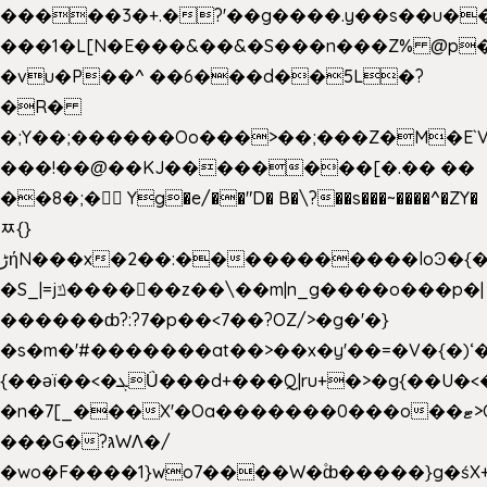
�����3�+.�?'��g����.y��s��u�
���1�L[N�E���&��&�S���n���Z% @p
�vu�P��^ ��6���d��5L�?
�R�
�;Y��;������Oo���>��;���Z�M�E
���!��@��KJ��������[�.�� ��
��8�;�򜸥 Yg�e/��"D�
B�
\?��s���~����^�ZY�
ﾹ{}
����������loϿ�{�nl^<�گ;��#�c��s.^^~�qF��w
ڑήN���x�2��:�
�S_|=jݿ������z��\��m|n_g����o���p�|
������ȸ?:?7�p��<7��?OZ/>�g�'�}
�s�m�'#�������at��>��x�y'��=�V�{�)ʻ�
{��ǝï��<�ܓǗ���d+���Q|ru+�>�g{��U�<�������x���U��?
�n�7[_���X'�Oa�������0���o��ޓ>O�ޝ�>
���G�?גּWΛ�/
�wo�F����1}wo7����W�۫ȸ�����}g�ś