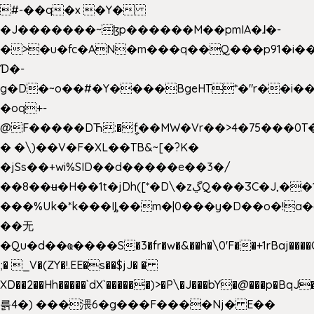
#-��q�x �Y�
�J�������~ɮp������M��pmIA�ɺ�-
�>�u�fc�AN�m���q��Q���p91�i�
Ɗ�-
g�D�~o��#�Y����BgeHT*�"r��i��[
�oq+-
@F�����DЋ:�ީf��MW�Vr��>4�75���0T�
� �\)��V�F�XL��TB&~[�?K�
�jSs��+wi%SID�� d�����e��3�/
��8��ʉ�H��1t�jDh([*�D\�zڲQ���ӠC�J,��1���eJ��U��j�\���&�6­
���%Uk�*k���Iȴ��m�|0���y�D��o�!a�
��无
�Qu�d��ҩ�󠬸���S�3�fr�w�&��h�\0'F��+1rBaj����O$ݓ�0�ڳ�����+���6_�CPB�ˁ>׋�DAR�1qU$���g�%T4�����'ca���9 {
;� _V�(ZY�!.EE�s��$jJ� �
XD��2��Hh�����`dX`������)>�P\�J���bY�@���p�BqJ
륽4�) ���渨6�g���F����Nj� E��