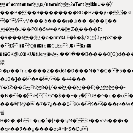
.�^�cm������yx/���r�i�2�T��t ΢�U��̈́/
���B���8��������8D�Rv��jG��kL
�*/vV���l6����n�Ji��-�(��l]֚��
��J��P0l�5W=�A�|Z�ͅ����Et
�9���6�;l�p�nm%LE�k�$/X; ڃ3+pX*��
�ެD ��*Q����b��CLEa'J�+�:n��
���GK@uX�KU��,Ie�w։��1���􆆕����0[G:)d��
獧
>�p��Tng����Z��d61�0���N�Y�C�F5���
�J0�]���=�/� �44���
Y�)Z:��CFN8�j/������E(���-
�N���}H 75"�$��~�:չ�͟UB�^�p��o
���ۜ=FMy̌��7�7y���БKv�K����r>�W
둽
H�>�;�hrL�g�f�|7��!yM�̊O��Vs5���r�
�q<��9��y����at#HMS�Dui