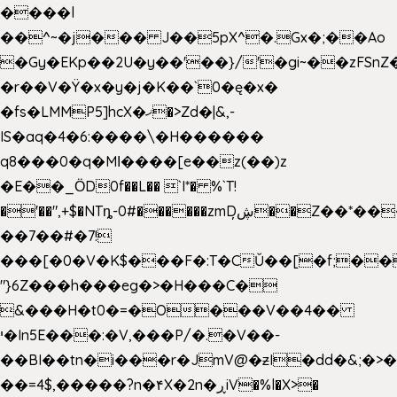
����l
��^~�j��� J��5pX^�.Gx�;��Ao
�Gy�EKp��2U�y��'��}/'�gi~��zFSnZ�
�r��V�Ÿ�x�y�j�K��`0�ę�x�
�fs�LMMP5]hcX�ޚ�>Zd�|&,-
IS�aq�4�6:����\�H������
q8���0�q�Mߊ����[e��z(��)z
�E��_ӦD0f��L�� `I*� %`T!
�'��",+$�NTȵ-0#������zmDڜ̦�
�Z��*��
��7��#�7!
���[�0�V�K$���F�:T�CŬ��[�f;��
"}6Z���h���eg�>�H���C�
&���H�t0�=�O���V��4��
י�In5E���:�V,���P/�.�V��-
��BI��tn�i���r�JmV@�ƶI�dd�&;�>
��=4$,�����?n�۴X�2n�ڕiV�%l�X>�