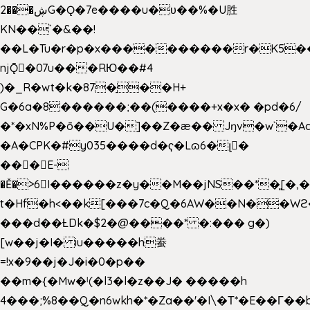
2���ڜG�Ǫ�7e����u�υ��%�U胜
KN��
`�&��!
��L�Tu�r�p�x����������r�K5��
njǬ�07u���RЮ��#4
)�_R�wt�k�87�̠��H+
G�6a�8������;��(����+x�x� �pd�6/
�*�xN%P�ō��U�]��Z�æ�� Jŋv�w`�Aa
�A�CPK�#y035����d�ҁ�Lɷ6�լ�
���E-
�Ě�>6򁊔I������z�y��M��jNS��*�͈[
t�Hf�h<��k[���7c�Q�6AW��N��
���d��ȽDk�$2�@����* �:��� g�)
[w��j�I� iu�����h䖭
=!x�9��j�J�i�0�p��
��m�{�Mw�ˡ(�l3�l�z��J� �����h
4���;%8��Q�n6wkh�*�Za��'�I\�Τ*�E��Γ��