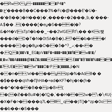
�Ӥw
Xy~������� �P4�^
�rځ'����B��C���3%�Fc�@���E'�U�-
�'�B��:)�H���}�`,����+�2���,;b,�`���-
A.$��ہ(����[�ey�S���|�?
&�M�V|sTp1�b��_~��2WGEȐ1\�� �Kc쩇
���d�D�T�N�0t5A�B�}J?��b�n�!
����}�g�8yx�O�i�3�^?_ޣ;��<�
�;Q�{��V�_EG�pV��F�+���×��(��f� �w�t�/
�;�w7��A�����@��Z�z���&�.E��"�B'��l�%���
�7UE�*��W"���O�rP;�(����ڬ�N
��n�;W����yzp�%�Aá8� �
�$����qVh�ԤhHA�=ɵd�KF?�hj�t�(h�
��^�1���B��p�B+(
�(�Ƶ��Bu#�)�1Q�,`��H��2w� \�\4U{
�X�F�>�i���q7L�8_q��)Ti]�^zp�0o 
��b��<�S���