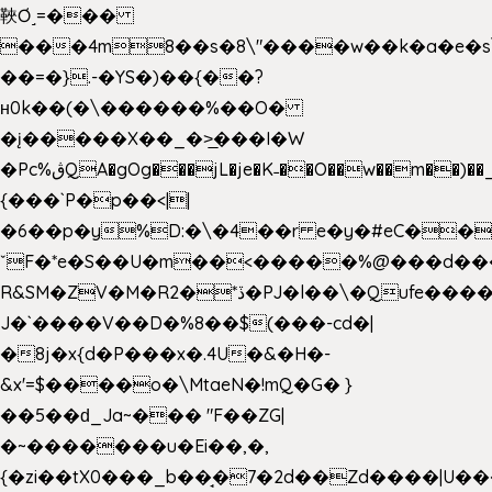
䩡Ơ˼=���
���4m8��s�8\"����w��k�a�e�s\n
��=�}.-�YS�)��{��?
ʜ0k��(�\������%��O�
�į�����X��_�>̲���I�W
�Pc%ڨQA�gOg���jL�je�K˗��O��w��m��)��_��Rߊu>
{���`P�p��<||
�6��p�y%D:�\�4��r e�y�#eC��
ˇF�*e�S��U�m��<�����%@���d���
R&SM�ZV�M�R2�*ڏ�PJ�l��\�Qufe����<�l���
J�`����V��D�%8��$(���-cd�|
�8j�x{d�P���x�.4U�&�H�-
&x'=$����o�\MtaeN�!mQ�G� }
��5��ԁ_Ja~��� "F��ZG|
�~�������u�Ei��,�,
{�zi��tX0���_b��̘�7�2d��Zd����|U�