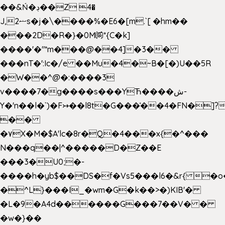
��&Ń�ڊ��Z 4�
J,ޟ2s�j�\����%�E6�[m.`[ �hm��
���2D�R�}�0M㉀*{C�k]
��
��'�"*m���@��4]�3��
���nT�':Ic�/e ��Mu�4�~B�[�)U��5R
�W��^@�:����3
v����7�g����s���YЋ����ش-
Y�'n��l�`)�F↣��l8t�G���͑��4�FN�]?
��
�۷X�M�$A'lc�8r�Q�4���x{�^���
N���q��|^�����D�Z��E
���3�U0;�-
����h�yb$��DS�f�Vs5���l6�&r{ �o
�^L}���I_�wm�G�k��>�)KIB'�
�L�9�A4d������G���7��V� �
�w�}��