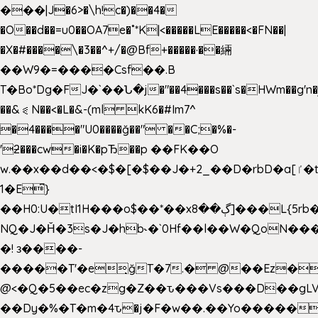
���|J�6>�\h!c�)��4�
�O��d��=u0��OA7e�˚*K
|<�����LE�����<�FN��|
�X�#����\�3��^+/�@Bf+�����·��緉
��W9�=����Csf��.B
T�Bo*Dg�FJ�`��Ն�j�"��4���s��`s�HWm��g'n�ږ�Ht�!
��&⪗N��<�L�&-(ml kK6�#Im7^
�4����"U0����ğ��" ��C;�%�-
'ƻ���cw�i�K�pЂ��p ��FK��O
w.��x��d��<�$�[�$��J�+2_��D�rbD�a[ٵ�t9?
1�E͆}
��H0:U�tI1H���o$��*��xڳ��8]���L{5rb�����b
NQ�J�Ȟ�3s�J�hb˞�`0Hf��l��W�QoN�
�! з����-
�����T'�e͉ğT�7.� @��Ez�
@<�Q�5��ec�zg�Z��ԏ���Vs���D��gLV
��Dy�%�T�m�4ԏ�j�F�w��.��Yo�����