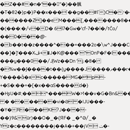
�Z��#�n�*��"�)��䑺
�T�82�}p�}P��x���`��g��#l`)C�.
������Z]��e M���[,�������8�
�(���:�/v�D� 6l7�Gw�'cf-7��l�/tĈo/
��0���@-
�b��t��z����^���=���2o�\w^J���C
��]�]'���Xڦ+�J�K@���`*OnP�F�I�����n����ˎ���E>���%
���y���0��/J|Wz��Dn 'j.�8�
�%w��ʃ����t��{y����J����ޕ���r��d�$e҅b�e����
Y����ǟ�яc�����MG�p-
+�S�:��=�[�x��aS����d�}
�HʂU�#;��^���W�>1��v�G�Bn&
� ������vi�Ə �IJU���-
�Y�R���KI?J���-
��}9&ǔr)��O�_�{ЯF� _�^Ə/_�
Yz�c��������j��A�+��jV ݖ�-