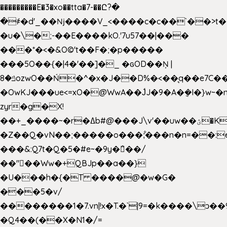
���������E�3�xo��tta�7-��Ը?�
�
҂�d'_��ǋ����V_<����c�c��`��>t�
�u�\�;-��E����kO.'7u57��|���
���*�<�&O©'t��F�;�p�����
���5O��{�|4�'��]�_ �ԍOD��Ņ |
ݿ�8ozwO��Ń�^�x�J��D%�<��͉q��e7C��q�ȝNמ��t'h������hǛ���<�NN޸|
�OwKJ���ue<=xO�@WwA��J́J�9�A�݈�I�}w~�
zyr�g�X!
��+_����~�r�ߡb#@���J\v'��uw��ؽ�Ko�d4�۵��v�t.���݁w����}_}9��ĭ��
�Z��Q�vN��;�����o���;͋���n�n=��:e:�݋'�3:�_
���&:Q7t�Q�5�#e~�9y�݅󈽻��/
��"��Ww�+QBJp��a��}
�U���h�{�T ����@�w�G�
���5�v/
��������1�7.vn|!x�T.�`|9=�k����\ͻ��ߏ��9B'|
�Q4��(��X�N1�/=