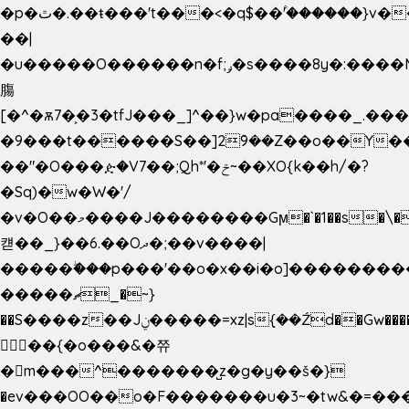
�p�ٿ�.��ŧ���'t���<�q$��۫'������}v����ݚ�F��{����:l��ɞ�N����~�>|
��|
�u�����O������n�f;ݛ�s����8y�:����M�
膓
[�^�ѫ7�͕�3�tfJ���_]^��}w�pa����_.��
�9���t������S��]2ܰ9��Z��o��Y�
��"�O���ዽ�V7��;Qh*'�ݗ~��XO{k��h/�?
�Sq)�w�W�'/
�v�O��މ����J��������Gϻ�`�1��s�\����'�I���ݭE��~%��;]���M|szvѺ5
컏��_}��6.��Oދ�;��v����|
�����ۖ���p���'��o�x��i�o]��������
�����ޗ_�~}
��S����z��Jݧ�����=xz|sܼ{��Źd��Gw�����n~
𳏮 ��{�o���&�쮸
�󧽑m���^�������̺z�g�y��š�}
�ev���OO��o�F�������u�3~�tw&�=�