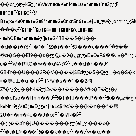
��q�k3�eW�v��a�K��M��Lu.�������`��2;F
��^0���|�O?
B��;x�K�0�����G�8*�����G�0�x�S�6��LejU�Wa�Y"
���x��]��p��4=��-����F�(cL��>��|
<��hOE���������]���G/B��3�U��<
�d��j�(6�"� Z�j��O���c���՜�5��-
�a�G��E19��s�Qű�ʔ�ۍg�D�O�Rڢ��6�"=Uh����
y� W�R1tQ�W��g%\@ʟ��d�h��J^
GB4Y��U���2R�V����|SEd�5�Q_�q�S�<1
=�헆gЩ�a-�ר[�̐\Ҕ{�s��*`��2撋
Z"�'��h4�i2w��z����A#<�T��/
��ql'sg��ffmh��J�ߠ�fJ���;P��k��خ�ﰬj��0��E8��6G���գN9?
k�M�=V�3)��D��j=�Lc$Φc'���(k�Y��^�爙
2U�~�m�4u��J�p( �I?N�|
���בY�jU������� {e1ˏ���ċ�
�,�LM��6���k��e��/W�ƙc��