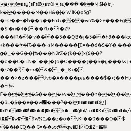
���y[�F�8�ϫ0ŀ�վ���!�!�M $i�#˲-
k������M��H&�|�'W.lK�ϙ3g?
�=O��~�b��q��Fnظ���wo%�Ʃe���+gI��9��4�Y6M����E��Yg����R�� P�Ȇ����w��+'�w��Q��p
�$l�n�4�(��Yb� �Z9
���IR��'v����3��QB�j�3��h8���k;
+k���f4Ԏ���~sM�����[=��6�S�Y�i���
g� _��G��j%���N2rZ�{k��]x{6��?
�o��C�iLN�ˉ��]�{o�O����{��S�y���s<ٳ���������:��;W��}
�r7��?�n<�&�_�_Ķx�
��'�>�z���Uvb�A����pљ����$�<(��M,�~ݏ�'�u����>�
� 
F����S����+v����n����
�3L�$��e��w߼���?��i��������D|
��IY�������͛����o�]�����c_��ģ��/o��.�K�X����t�x
t�.��w�'�1W¼ݕޮ��z�o�\Kf��0���O�
$
��í�CQ��.G=��ڍo@qw�D�O;�ZH��啸