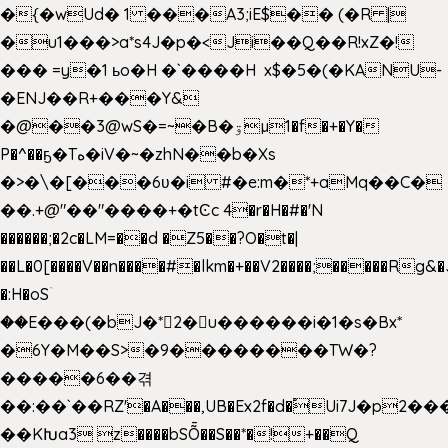
�{�wUd� 1 ���A3;iE$�� (�R |
�u1���>a*s4J�p�<Ji��Q��R!xZ�!
��� =y�1 ьo�H �`����H x$�5�(�KANU-
�ENJ��R+���Y&
�@��3@wS�=~�B�ۊµ1�f�+�Y�
P�^��ҕ�Tە�iV�~�zhN��b�Xs
�>�\�[���6ʋ�i #�e:m�*+aMq��C�
��.+@"��"����+�tϾc 4�r�H�#�'N
������;�2c�LM=��d �Z5��?O�t�|
��L�0[����V��n����#�lkm�+��V2����;�����Rg&�
�:H�oSۤ
��E���(�bJ�*2�u������i�1�s�Bx*
�6Y�M��S>�9��������TW�?
�����6��겪
��:��`��RZ'�A���,UB�Ex2f�d�֠Ui7J�p2
��KԽa3 z����bSȬ��S��*�!+��Q