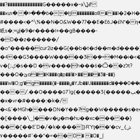
��?��������������G�����x�~x\߽]ߝ
��xտ�:�>���ӧ�ܷ�Ӈ�������ο8���I�2�H��
#����<�^\%��N�O&W��77��E�E6J�έN*
㫝s�;=y|�9�r����I+��gB����-
�D��z������/
�o"�����cur2iz��G{��b�t�d��m�d����]�h
�4��G3����W�����3i�ܼ�=�M��i�<��&
v�[;ݤ�s��D �v����|h���ŝ�Ѽ��zלt?
���O�ێa��K���q�p��l�>:�����3�~��}
���W�O;g'�g�����{�~����y�YJb��U�������d�ܻ�
���/.��O����ū7`lg{�����3{�����ﭓ��ltr
�x�vr�#����;�k�/
�<&`�MGh����DN�Y��7g��W�����s�
�[����\_|��v�y�m�hu��xc��� ��}
�� �[��E`D�/�k�:���]}RΎƫ��'�cv_ݜ}
��˝#�����۷O � �O�_|
��=�