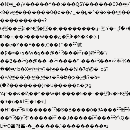
�N_�ݚV�����^��;���QSY������09�/nV{���o_�+�����k��.�/>�N�����N�jO���^�]
<8�w�������0�o��/_��y�^�͝�x��.����7��hg
���������v?
G��.o�M���;��������y=ӛ`�=ݳ�7�ڳ�
�N�=;��>���W���ڽ�E�S�K�{s}
��e�Y��F���,C��{Ƞ��䣉
�Ƿ�=�+s�W�ȿ��@����r�]@�`?
��B��)�@��~�����"~�����=>K�x
��/'b�X*?�����%l�7q'@�~aȘ?
�=A��}���z�R�!z�;x�k?�ؑօ=
(�Z�������}r�U�����z.�(zg
'Aj^��&�Ҋ��^��W�L��
��5��=��1<�FK
�͂3�ȏ�#l'�T�㺫
�HT�aXK������S�B����ū�9A���E�
��"�)T�������J��������Y\Q�ִ
LO��P���ކ�_��.���.1���������=z