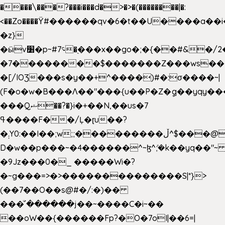
����\���?���i���d�>�>�(��������|�:
<��Zo����Ϋ#������qv�6�t��U����a��i
�z}
�ӹv׸�p~#؝7�֭���x��go�;�{��#&�/2���j���pO����/^�<�>ޝx7O�"\%�����cKy{���N������/
�7��������$�������Z���ws���.
�[/IOƷ���s�y��+^����)#�:σ����~|
(F�o�w�B���Ʌ��"���{u��P�Z�ީq��yqy����ܙ��=��x���>���
���Qޝ��?�}i�+��N,��us�7
ߟ����F��/Ļ�ɽu��?
�܄Y0:��I��;w;;���������ڵ^$�͏��@�����֡�t��v�_�:G���i;GWR�n4�gO������?
D�w��p���~�4������^~ɮ^ܺ;�k��yq��"~ 
�9Jz���0�_ �����Wi�?
�~g���=>�>��������������S|*}>
(��7��O��s@#�/:�)��
���ͧ՛������j��~����C�i~��
��oW��{������Fp?�O�7oI|��6=|