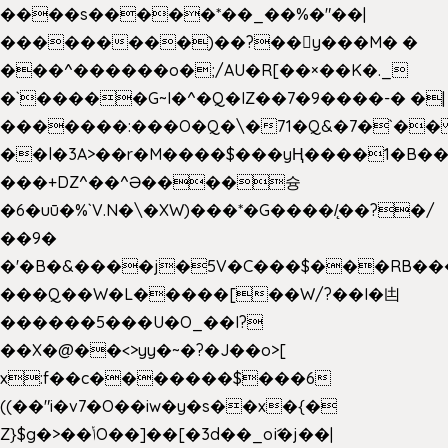
����s�����*��_��%�"��|
���������)��?��򥞾y���M� �
���^������o�;/AU�R[��×��K�._
�`�����G~I�^�Q�IZ��7�9����-� �|
�������:���O�Q�\�71�Q&�7�`�
��l�3A>��r�M����$���yҢ����1�B��
���+DZ^��^Ə����슝
�6�uū�%`V.N�\�XW)���*�G����/̨��?�/
��9�
�'�B�&����j�5V�C���$���RB��
���Q��W�L�����[��W/?��I�凷
������5���U�O_��I?
��X�@��<>yy�~�?�J��o>[
x:f��c�������$���6
((��"i�v7�O��iw�y�s��x�{�
Z}$g�>��ݳO��]��[�3d��_oަi�j��|