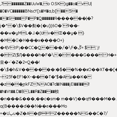
,7������Z��UuW�,o O:SK)g��o� vU|
�0�VC������BNscY[s�M�a,b[��5�
��S���F�P�Q������ϥ������|�?
j�^�\$V��刜�{�u]{6O�`9��-
��w�yML�J.�(טv�Œ��y� }
�M��H���x����O+}
�4|VtPݙ��CC�Q���/�\F�ڴ= $;`j!
�Z($Ӆ����h�F�\����G��� H�+
皇�~`�Z�2=Q��!
�\$�h&V������:�$��%��ҝO��XT��[
~23f�EF˦�X~���T�*$�Aʑ��K�
�z��͟пkFZ%AO�?d�IN���jEI��l��l!
�ħ�Vt��.D�BL��R�Z����䡋
�n���&���,��c�sm� m��V)��q!9���M��.
q(B����d��N��e���Mo
=�Ưپu�Z�A�@Z�����%G��C�7/