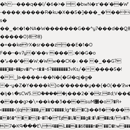
�hޟ���q��ĭ/�6�>� .�bwN�ϫˋ��'��W'
-����;�����R�ku�X��S�]���_�'��
s�
��_�t�1�NA�W�������G��^y7���d��Q8
�����O}818}
�=��ke'rX�sr���z��E�1�O
F��~�v7y�'��v ���.:�I�G�o
�*ޏ��*��W;�Ww��CK�۽�� �_��G?
���]��=��pv�I^v~t�:�~6?�������3vΚs/�����S�!
�_|ɚ����+��N�{�Gɫ�qj�g͖�
�~y�Z�Y����k}o�'�����y��{�0{��'ƻw��"��ɷ���]7x��w�b
�ǉ�۱�sCW5.:O݉�����j���2�`�z;#d;V��
����g>�\=��k��3���sսM߼�o?�R+
<�����<}|q���y��'O����;lg^�b�Cϸ��8��ָ�
��6�^��{�~�Π�*Eȼ�
Ư���g�::�\���z�/v
7�KԳ���E\4��L���.�68���n�`��D�tw��