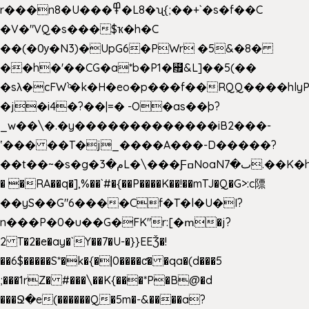
r���n8�U���߾�L8�ʯ{;��+`�s�f��C
�V�"VQ�s���$ҡ�h�C
��(�Ѹ�N3)�UpG6�PWr �5&�8�
��h�'��CG�a*b�P1�꘯&L]��5(��
�sλ�cFW`ͦ�k�H�eo�p���f��RQQ����hlyP8@�CV�*
�j�i4�?��|=� -O�as��þ?
_w��\�.�y�������������iB2���-
ʽ��� ��T�j_����A���-D�����?
��t��~�s�g�م�3L�\���ƑߛNoaNٮ�7.��K�h8K�Ύ���haB��#��>�b�#�f�<��
� �RA��q�],%��`#�{��P����K��!��mTJ�Q�G>:c䧣
��yS��G"6����Cf�T�l�U�I?
n���P�0�u��G�FK"r:[�ՠ�j?
2 T�2�e�ay�`Y��7�U-�}}EEǮ�!
��6$�����S*�k�{�|0����ƈ� �qa�(d���5
;���1rZ� #���\��
K{���*P�B@�d
���Ջ�e(������Q�5m�-&����a?