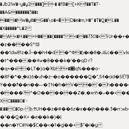
�Jb2IW�~y�y2���]-� �fB�[+Kf��T�T-
��A&������3��ɪ
��i�W�y8�G��\o�+�̊D�e�m,H�" �T�Q�L��
�X�����^L�2
�A<�H.��=H����{����" <���73O�<؇Ur�
�z����S^帒
��1dw81z�J̔~��h4�d�
^Φ�)�i�8�J&c��v
�t^�����4w�8���k�'��qD r?
�q+�x�LT�}a�Ҡb+�׋q%���o-
�8F�^�ܾ,�ә}6�uh�z~�o������Q�",S4�ad�SÉT|b
Y���f̄��n��ސ�ȚN�h�V� �`�h�����|
����?^�O������Z�,�xnh�ވ��<���u4Ɠ��+�
XC����0�`-
�:��C�0p- b;ϮUH��z�#��6z�x��ʅh���.3�rr
�*��Q�K+ �e��k�)�|
��n�YC#N�$C��<�1�g֡��+ $"�I�y