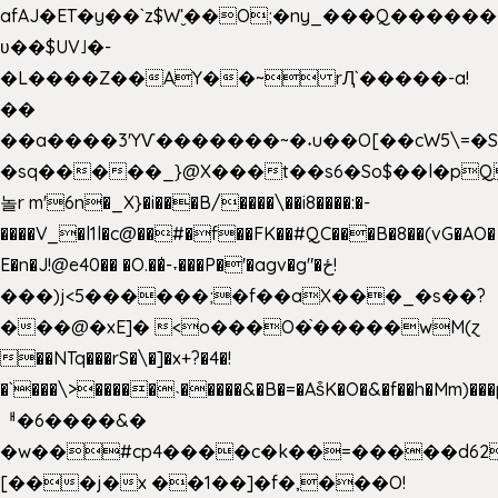
afAJ�ET�y��`z$W'̮��O;�ny_���Q���
ʋ��$UV˩�-
�L����Z��AY��~ rԮ`�����-a!
��
��a����3'YѴ�������~�˖u��O[��cW5\=�SI�
�sq�����_}@X���t��s6�So$��l�pQ
놀r m'6n�_X}�i���B/����\��i8����:�-
����V_�l1l�c@��#�f��FK��#QC���B�8��(vG�AO�
E�n�J!@e40�� �O.��̍-˕���P�'�agv�g"�ځ!
���)j<5������;�f��aX���_�s��?
���@�xE]� <o���O�֙�����wM(ɀ
��NTq���rS�\�]�x+?�4�!
�`���\>�����˴�����&�B�=�As͒K�O�&�f��h�Mm)���p
ᅢ�6����&�
�w��#cp4����c�k��=�����d62
[���j�x ��1��]�f�,���O!