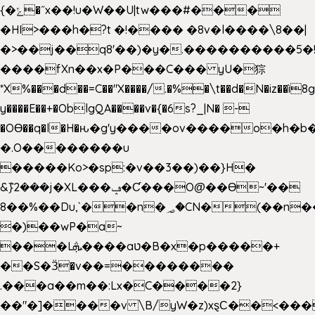
{�ݻ�˝x��!u�W��U|tw���#���
�HI>���h�?t �!���� �8v�l����\8��|
�>��j��q8'��)�y�.����������5�
����fXn��x�P���C��� yU�猔
*X%���d��=C��"X����/.�%�\t��d�N�iz��ì8
y����E��+�OblgQA����v�{�6s?_|N� -
�OƟ��q�l�H�ԋ�g'y����ov����o�h
�.O��������u
�����Ko>�sp:�v��3��)��}H�
&݉}2���j�XL���ݡ�Ƈ���O@��Ɵ~'��
8��%��Du,`��n�؃�CN�(��n��ւ���B�9��
�)��wP�a~
���Lܞ����aט�B�x�p�����+
��S�Ӟ�v��=��������
.���a��m��:Lx�C����2}
��"�]����v \B/yW�z)xȿС��<���