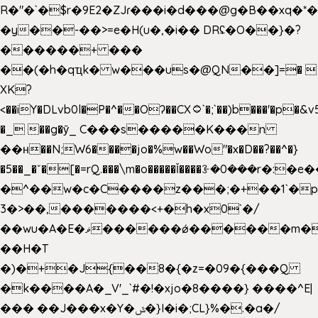
R�"�`�$r�9E2�ZJɾ���i�d���@g�B��x
�y��-��>=e�H(u�,�i�� DRʢ�O��}�?
������+ ���
��(�h�qҵk� w���us�@QN��]=� 
XK?
<��iY�DLvb0l�P�^��Oʔ��CX۝`�;`��)b���'�p�&v5(�
�_ ��g�ӯ_ C���s�����K���n
��н��N;W6����jo�%w��Wo"�x�D��?��^�}
�5��
_�ˇ�[�=rQ.���\m�o�����Ǐ����ꗿ�0���r�:�e�
�^��w�c�C����z���;�+��1`�p
3�>��,�������<+�h�x0`�/
��wu�A�E�ޥ������ǿ������m��d�C��9��e�D��1�2�/
��H�T
�)�+�J{��8�{�z=�09�{���Q
�k����A�_V'_`#�!�xjo�8����} ����^E|
��� ��J���x�Y�ݜ�}I�i�;CL}%�.�a�/