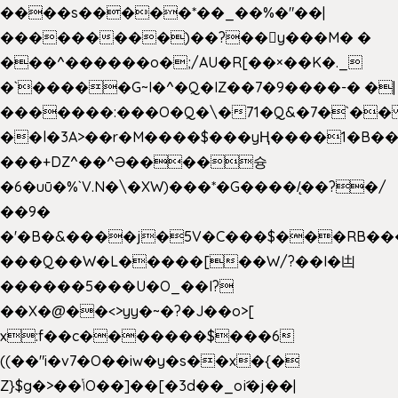
����s�����*��_��%�"��|
���������)��?��򥞾y���M� �
���^������o�;/AU�R[��×��K�._
�`�����G~I�^�Q�IZ��7�9����-� �|
�������:���O�Q�\�71�Q&�7�`�
��l�3A>��r�M����$���yҢ����1�B��
���+DZ^��^Ə����슝
�6�uū�%`V.N�\�XW)���*�G����/̨��?�/
��9�
�'�B�&����j�5V�C���$���RB��
���Q��W�L�����[��W/?��I�凷
������5���U�O_��I?
��X�@��<>yy�~�?�J��o>[
x:f��c�������$���6
((��"i�v7�O��iw�y�s��x�{�
Z}$g�>��ݳO��]��[�3d��_oަi�j��|