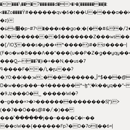
����\���?���i���d�>�>�(��������|�:
<��Zo����Ϋ#������qv�6�t��U����a��i
�z}
�ӹv׸�p~#؝7�֭���x��go�;�{��#&�/2���j���pO����/^�<�>ޝx7O�"\%�����cKy{���N������/
�7��������$�������Z���ws���.
�[/IOƷ���s�y��+^����)#�:σ����~|
(F�o�w�B���Ʌ��"���{u��P�Z�ީq��yqy����ܙ��=��x���>���
���Qޝ��?�}i�+��N,��us�7
ߟ����F��/Ļ�ɽu��?
�܄Y0:��I��;w;;���������ڵ^$�͏��@�����֡�t��v�_�:G���i;GWR�n4�gO������?
D�w��p���~�4������^~ɮ^ܺ;�k��yq��"~ 
�9Jz���0�_ �����Wi�?
�~g���=>�>��������������S|*}>
(��7��O��s@#�/:�)��
���ͧ՛������j��~����C�i~��
��oW��{������Fp?�O�7oI|��6=|