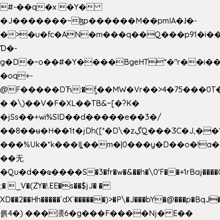
#-��q�x �Y�
�J�������~ɮp������M��pmIA�ɺ�-
�>�u�fc�AN�m���q��Q���p91�i�
Ɗ�-
g�D�~o��#�Y����BgeHT*�"r��i��[
�oq+-
@F�����DЋ:�ީf��MW�Vr��>4�75���0T�
� �\)��V�F�XL��TB&~[�?K�
�jSs��+wi%SID�� d�����e��3�/
��8��ʉ�H��1t�jDh([*�D\�zڲQ���ӠC�J,��1���eJ��U��j�\���&�6­
���%Uk�*k���Iȴ��m�|0���y�D��o�!a�
��无
�Qu�d��ҩ�󠬸���S�3�fr�w�&��h�\0'F��+1rBaj����O$ݓ�0�ڳ�����+���6_�CPB�ˁ>׋�DAR�1qU$���g�%T4�����'ca���9 {
;� _V�(ZY�!.EE�s��$jJ� �
XD��2��Hh�����`dX`������)>�P\�J���bY�@���p�BqJ
륽4�) ���渨6�g���F����Nj� E��