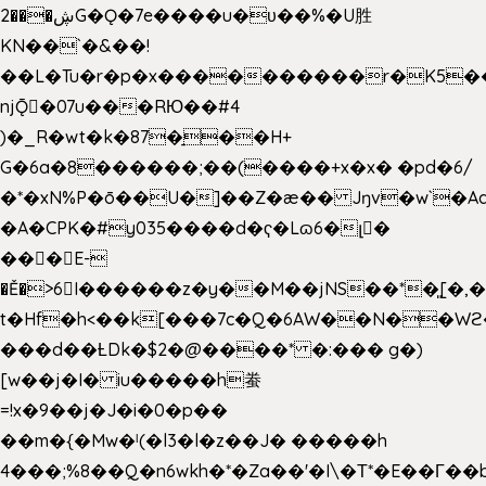
2���ڜG�Ǫ�7e����u�υ��%�U胜
KN��
`�&��!
��L�Tu�r�p�x����������r�K5��
njǬ�07u���RЮ��#4
)�_R�wt�k�87�̠��H+
G�6a�8������;��(����+x�x� �pd�6/
�*�xN%P�ō��U�]��Z�æ�� Jŋv�w`�Aa
�A�CPK�#y035����d�ҁ�Lɷ6�լ�
���E-
�Ě�>6򁊔I������z�y��M��jNS��*�͈[
t�Hf�h<��k[���7c�Q�6AW��N��
���d��ȽDk�$2�@����* �:��� g�)
[w��j�I� iu�����h䖭
=!x�9��j�J�i�0�p��
��m�{�Mw�ˡ(�l3�l�z��J� �����h
4���;%8��Q�n6wkh�*�Za��'�I\�Τ*�E��Γ��