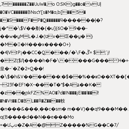
,7������Z��UuW�,o O:SK)g��o� vU|
�0�VC������BNscY[s�M�a,b[��5�
��S���F�P�Q������ϥ������|�?
j�^�\$V��刜�{�u]{6O�`9��-
��w�yML�J.�(טv�Œ��y� }
�M��H���x����O+}
�4|VtPݙ��CC�Q���/�\F�ڴ= $;`j!
�Z($Ӆ����h�F�\����G��� H�+
皇�~`�Z�2=Q��!
�\$�h&V������:�$��%��ҝO��XT��[
~23f�EF˦�X~���T�*$�Aʑ��K�
�z��͟пkFZ%AO�?d�IN���jEI��l��l!
�ħ�Vt��.D�BL��R�Z����䡋
�n���&���,��c�sm� m��V)��q!9���M��.
q(B����d��N��e���Mo
=�Ưپu�Z�A�@Z�����%G��C�7/