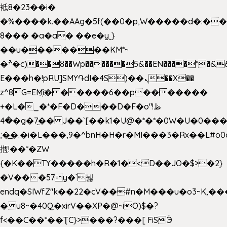
袛8�23��i�
�%����k.��AAg�5f(��0�p,W�����d�:�
8��� �a�a� ��e�y˿}
��u�������KM*~
�ׯ�c)��ȣ��Wp������5&��EN����*�&&6F��Le��~�P�άv����ui?
E���h�!pRU]SMY֏dI�4S)��ܢ��X��
z^8G=EM҉i� �����6��p�������
+�L�_�*�F�D���D�F�o"ظ!
�4�g�7֦�� J��`[��k1�U@�*�*�0W�U�0����_������äp�)2>�`@n����5DW˃��
;�͟�.�i�L���,9�^bnH�H�r�MI���3�Rx��L#o0d
揯!��*�ZW
{�K��TY�����h�R�1�<D��JO�$>�2}
�V���57y�`뉋
endq�SIWfZ"k��22�cV��#n�M���u�o3~K,
� u8~�40Q�xirV��XP�@~iO)$�?
f<��C��*��ƮC}>���?���[ FiSӬ