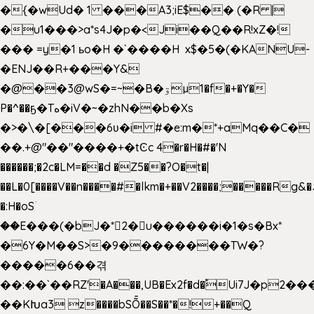
�{�wUd� 1 ���A3;iE$�� (�R |
�u1���>a*s4J�p�<Ji��Q��R!xZ�!
��� =y�1 ьo�H �`����H x$�5�(�KANU-
�ENJ��R+���Y&
�@��3@wS�=~�B�ۊµ1�f�+�Y�
P�^��ҕ�Tە�iV�~�zhN��b�Xs
�>�\�[���6ʋ�i #�e:m�*+aMq��C�
��.+@"��"����+�tϾc 4�r�H�#�'N
������;�2c�LM=��d �Z5��?O�t�|
��L�0[����V��n����#�lkm�+��V2����;�����Rg&�
�:H�oSۤ
��E���(�bJ�*2�u������i�1�s�Bx*
�6Y�M��S>�9��������TW�?
�����6��겪
��:��`��RZ'�A���,UB�Ex2f�d�֠Ui7J�p2
��KԽa3 z����bSȬ��S��*�!+��Q