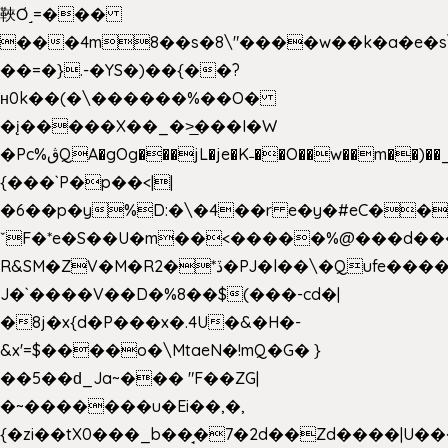
䩡Ơ˼=���
���4m8��s�8\"����w��k�a�e�s\n
��=�}.-�YS�)��{��?
ʜ0k��(�\������%��O�
�į�����X��_�>̲���I�W
�Pc%ڨQA�gOg���jL�je�K˗��O��w��m��)��_��Rߊu>
{���`P�p��<||
�6��p�y%D:�\�4��r e�y�#eC��
ˇF�*e�S��U�m��<�����%@���d���
R&SM�ZV�M�R2�*ڏ�PJ�l��\�Qufe����<�l���
J�`����V��D�%8��$(���-cd�|
�8j�x{d�P���x�.4U�&�H�-
&x'=$����o�\MtaeN�!mQ�G� }
��5��ԁ_Ja~��� "F��ZG|
�~�������u�Ei��,�,
{�zi��tX0���_b��̘�7�2d��Zd����|U�