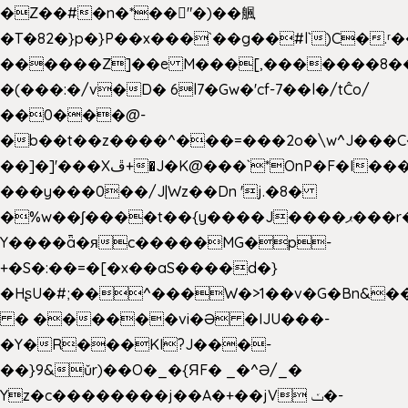
�Z��#�n�*��"�)��䑺
�T�82�}p�}P��x���`��g��#l`)C�.
������Z]��e M���[,�������8�
�(���:�/v�D� 6l7�Gw�'cf-7��l�/tĈo/
��0���@-
�b��t��z����^���=���2o�\w^J���C
��]�]'���Xڦ+�J�K@���`*OnP�F�I�����n����ˎ���E>���%
���y���0��/J|Wz��Dn 'j.�8�
�%w��ʃ����t��{y����J����ޕ���r��d�$e҅b�e����
Y����ǟ�яc�����MG�p-
+�S�:��=�[�x��aS����d�}
�HʂU�#;��^���W�>1��v�G�Bn&
� ������vi�Ə �IJU���-
�Y�R���KI?J���-
��}9&ǔr)��O�_�{ЯF� _�^Ə/_�
Yz�c��������j��A�+��jV ݖ�-