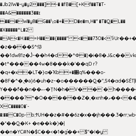
�Jb2IW�~y�y2���]-� �fB�[+Kf��T�T-
��A&������3��ɪ
��i�W�y8�G��\o�+�̊D�e�m,H�" �T�Q�L��
�X�����^L�2
�A<�H.��=H����{����" <���73O�<؇Ur�
�z����S^帒
��1dw81z�J̔~��h4�d�
^Φ�)�i�8�J&c��v
�t^�����4w�8���k�'��qD r?
�q+�x�LT�}a�Ҡb+�׋q%���o-
�8F�^�ܾ,�ә}6�uh�z~�o������Q�",S4�ad�SÉT|b
Y���f̄��n��ސ�ȚN�h�V� �`�h�����|
����?^�O������Z�,�xnh�ވ��<���u4Ɠ��+�
XC����0�`-
�:��C�0p- b;ϮUH��z�#��6z�x��ʅh���.3�rr
�*��Q�K+ �e��k�)�|
��n�YC#N�$C��<�1�g֡��+ $"�I�y