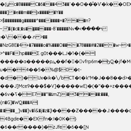
�(yc�8����C�6���43��ߴ��O��͒�Ѵ�k��OEX�2�,�)�t��@���aw����;�׷o�_��2�sy��.�=W�n��߃�{4��ߑ��i�8V6v4W�9��s���g�
���] �e��m��|x�����Y��
>$�������g�����^�������=�?��n?
~;͝�{�c�;�s��̺�����-8`�����Nvߤ����>�
��\�܃�˓n >��
�NzG8E�4+�7����o�%���O���78���#�2���w~>�
>^��F�hp���Σ g0t���Ǉ�1�{�|
�����a�����pܜ��f��vfrp6m�ϦQ�jf�M����J:�x��-?
u��4��5�%@$0 �t-
�d�)�Ux�ik�\/bCΤ�t�k*M�J��8��d>�%
���J]Mce9���$�V]�����wE)�(�"��+z����
�6v�ߖ�E7��"I�ȶmZ)i�3� ���:���,
{n�G]�WQ���A|
�:���_]v��]v�l&�j�z�Ҙ����Z�����J:���
4Bgde��EXfn�:I�0K�}
�6��r����)�zJfe�6��[Ɲ