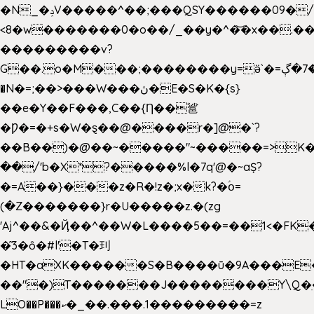
�N_�ݚV�����^��;���QSY������09�/nV{���o_�+�����k��.�/>�N�����N�jO���^�]
<8�w�������0�o��/_��y�^�͝�x��.����7��hg
���������v?
G��.o�M���;��������y=ӛ`�=ݳ�7�ڳ�
�N�=;��>���W���ڽ�E�S�K�{s}
��e�Y��F���,C��{Ƞ��䣉
�Ƿ�=�+s�W�ȿ��@����r�]@�`?
��B��)�@��~�����"~�����=>K�x
��/'b�X*?�����%l�7q'@�~aȘ?
�=A��}���z�R�!z�;x�k?�ؑօ=
(�Z�������}r�U�����z.�(zg
'Aj^��&�Ҋ��^��W�L��
��5��=��1<�FK
�͂3�ȏ�#l'�T�㺫
�HT�aXK������S�B����ū�9A���E�
��"�)T�������J��������Y\Q�ִ
LO��P���ކ�_��.���.1���������=z