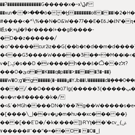
��?��������������G�����x�~x\߽]ߝ
��xտ�:�>���ӧ�ܷ�Ӈ�������ο8���I�2�H��
#����<�^\%��N�O&W��77��E�E6J�έN*
㫝s�;=y|�9�r����I+��gB����-
�D��z������/
�o"�����cur2iz��G{��b�t�d��m�d����]�h
�4��G3����W�����3i�ܼ�=�M��i�<��&
v�[;ݤ�s��D �v����|h���ŝ�Ѽ��zלt?
���O�ێa��K���q�p��l�>:�����3�~��}
���W�O;g'�g�����{�~����y�YJb��U�������d�ܻ�
���/.��O����ū7`lg{�����3{�����ﭓ��ltr
�x�vr�#����;�k�/
�<&`�MGh����DN�Y��7g��W�����s�
�[����\_|��v�y�m�hu��xc��� ��}
�� �[��E`D�/�k�:���]}RΎƫ��'�cv_ݜ}
��˝#�����۷O � �O�_|
��=�