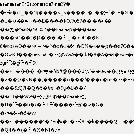
���������E�3�xo��tta�7-��Ը?�
�
҂�d'_��ǋ����V_<����c�c��`��>t�
�u�\�;-��E����kO.'7u57��|���
���*�<�&O©'t��F�;�p�����
���5O��{�|4�'��]�_ �ԍOD��Ņ |
ݿ�8ozwO��Ń�^�x�J��D%�<��͉q��e7C��q�ȝNמ��t'h������hǛ���<�NN޸|
�OwKJ���ue<=xO�@WwA��J́J�9�A�݈�I�}w~�
zyr�g�X!
��+_����~�r�ߡb#@���J\v'��uw��ؽ�Ko�d4�۵��v�t.���݁w����}_}9��ĭ��
�Z��Q�vN��;�����o���;͋���n�n=��:e:�݋'�3:�_
���&:Q7t�Q�5�#e~�9y�݅󈽻��/
��"��Ww�+QBJp��a��}
�U���h�{�T ����@�w�G�
���5�v/
��������1�7.vn|!x�T.�`|9=�k����\ͻ��ߏ��9B'|
�Q4��(��X�N1�/=