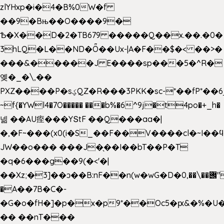
zlYHxp�i�4�B%0W�f
��9�Bњ��O����9�
Ѣ�X��D�2�TB679 �����Q��x.��.�0�
3hLQ�L��ND�Ȫ��Ux-|A�F��$�< ��>�
���&�����J E����sp���5�^R�
옞�_�\,��
PXZ����P�sؼQZ�R���3PKK�sc-*��fP*��6_̦Q���H�hl��a��j��dӤ�ܥ�Ք�7�)S�_3y��@�n-
~f{�YWl4�7O����� ���b%�6^9j�t4po�+_h�
넮 ��AU痓���YՏtF ��Q���aa�|
�,�F~���(x0(i�S_��F��V����cl�~I��
JW��o��� ���J�̖��I��bT��P�T
�q�6���g��9(�<'�|
��Xz;�3]��ͻ��B:nF��n(w�wG�D�݌��\��,0"�
�A��7B�C�-
�G�o�fH�]�p�x�p9*��Oc5�ԗ&�%�U
�� ��nT���