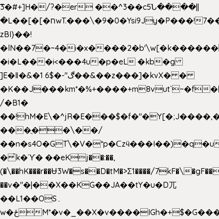
͞3�#+]H�/?�er ��^3��c5Ն����||
�L��[�[�חwT.���\�9�0�Ysi9Jy�P���!7���,�>�P�z�k��-
zBI}��!
�lN��7�~4�i�x����2�b'\w[�k����
�i�L���i<���4u�p�eL �kb�g
]E�ǁ�&�1 6$�-"ڰ��&��z���]�kvX� �
�K��J���km*�%+����+m8vut`~�f�޶CF
/�B1�
��!hM�E\�^jR�E���$�f�"�Y[�;J����,
���ֲ��\��/
��n�s4O�GT\�V�*p�ᑕzӵ���I��)�q�u
� ̀k�ϓ� ��eKj��:��,
(�\��hK���r��Ʉ3W�s��D�tM�>Ʃ1����/7kF�\�gF
��v�"�|��X��KG��JA��tY�u�D兀
��L1��OS۔
w�ځM*�v�_��X�v����IGh�+$�G���]e�`�I�n��YzeU('Lr�2���l�Tnx��hm�B��,�,�E��_��ֲ