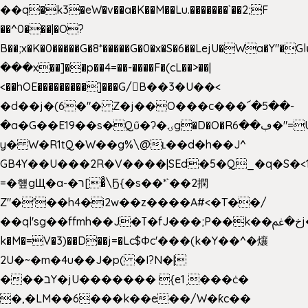
��q�k3�eW�v��a�K��M��Lu.�������`��2;F
��^0���|�O?
B��;x�K�0�����G�8*�����G�0�x�S�6��LejU�Wa�Y"
���x��]��p��4=��-����F�(cL��>��|
<��hOE���������]���G/B��3�U��<
�d��j�(6�"� Z�j��O���c���՜�5��-
�a�G��E19��s�Qű�ʔ�ۍg�D�O�Rڢ��6�"=Uh����
y� W�R1tQ�W��g%\@ʟ��d�h��J^
GB4Y��U���2R�V����|SEd�5�Q_�q�S�<1
=�헆gЩ�a-�ר[�̐\Ҕ{�s��*`��2撋
Z"�'��h4�i2w��z����A#<�T��/
��ql'sg��ffmh��J�ߠ�fJ���;P��k��خ�ﰬj��0��E8��6G���գN9?
k�M�=V�3)��D��j=�Lc$Φc'���(k�Y��^�爙
2U�~�m�4u��J�p( �I?N�|
���בY�jU������� {e1ˏ���ċ�
�,�LM��6���k��e��/W�ƙc��