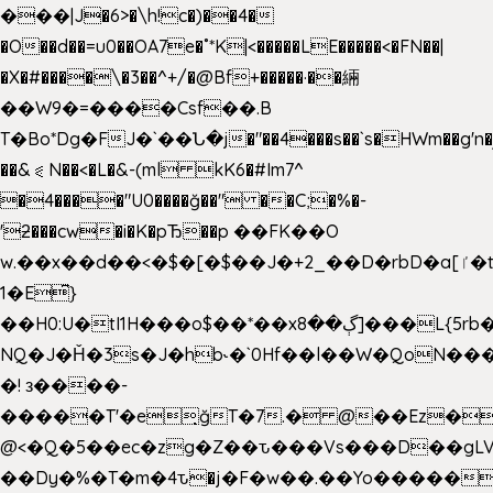
���|J�6>�\h!c�)��4�
�O��d��=u0��OA7e�˚*K
|<�����LE�����<�FN��|
�X�#����\�3��^+/�@Bf+�����·��緉
��W9�=����Csf��.B
T�Bo*Dg�FJ�`��Ն�j�"��4���s��`s�HWm��g'n�ږ�Ht�!
��&⪗N��<�L�&-(ml kK6�#Im7^
�4����"U0����ğ��" ��C;�%�-
'ƻ���cw�i�K�pЂ��p ��FK��O
w.��x��d��<�$�[�$��J�+2_��D�rbD�a[ٵ�t9?
1�E͆}
��H0:U�tI1H���o$��*��xڳ��8]���L{5rb�����b
NQ�J�Ȟ�3s�J�hb˞�`0Hf��l��W�QoN�
�! з����-
�����T'�e͉ğT�7.� @��Ez�
@<�Q�5��ec�zg�Z��ԏ���Vs���D��gLV
��Dy�%�T�m�4ԏ�j�F�w��.��Yo�����