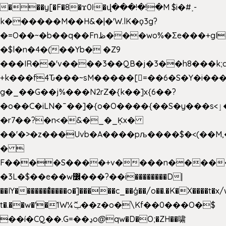
���y[�F�8�ϫ0ŀ�վ���!�!�M $i�#˲-
k������M��H&�|�'W.lK�ϙ3g?
�=O��~�b��q��Fnظ���wo%�Ʃe���+gI��9��4�Y6M����E��Yg����R�� P�Ȇ����w��+'�w��Q��p
�$l�n�4�(��Yb� �Z9
���IR��'v����3��QB�j�3��h8���k;
+k���f4Ԏ���~sM�����[=��6�S�Y�i���
g� _��G��j%���N2rZ�{k��]x{6��?
�o��C�iLN�ˉ��]�{o�O����{��S�y���s<ٳ���������:��;W��}
�r7��?�n<�&�_�_Ķx�
��'�>�z���Uvb�A����pљ����$�<(��M,�~ݏ�'�u����>�
� 
F����S����+v����n����
�3L�$��e��w߼���?��i��������D|
��IY�������͛����o�]�����c_��ģ��/o��.�K�X����t�x
t�.��w�'�1W¼ݕޮ��z�o�\Kf��0���O�
$
��í�CQ��.G=��ڍo@qw�D�O;�ZH��啸