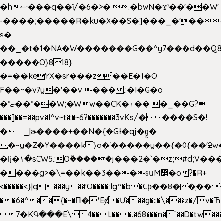
�hޟ���q��ĭ/�6�>� .�bwN�ϫˋ��'��W'
-����;�����R�ku�X��S�]���_�'��
s�
��_�t�1�NA�W�������G��^y7���d��Q8
�����O}818}
�=��ke'rX�sr���z��E�1�O
F��~�v7y�'��v ���.:�I�G�o
�*ޏ��*��W;�Ww��CK�۽�� �_��G?
���]��=��pv�I^v~t�:�~6?�������3vΚs/�����S�!
�_|ɚ����+��N�{�Gɫ�qj�g͖�
�~y�Z�Y����k}o�'�����y��{�0{��'ƻw��"��ɷ���]7x��w�b
�ǉ�۱�sCW5.:O݉�����j���2�`�z;#d;V��
����g>�\=��k��3���sսM߼�o?�R+
<�����<}|q���y��'O����;lg^�b�Cϸ��8��ָ�
��6�^��{�~�Π�*Eȼ�
Ư���g�::�\���z�/v
7�KԳ���E\4��L���.�68���n�`��D�tw��