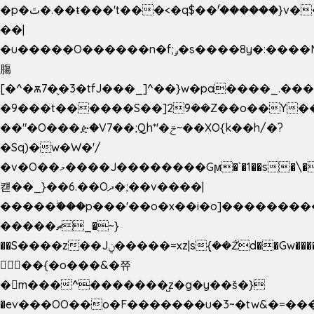
�p�ٿ�.��ŧ���'t���<�q$��۫'������}v����ݚ�F��{����:l��ɞ�N����~�>|
��|
�u�����O������n�f;ݛ�s����8y�:����M�
膓
[�^�ѫ7�͕�3�tfJ���_]^��}w�pa����_.��
�9���t������S��]2ܰ9��Z��o��Y�
��"�O���ዽ�V7��;Qh*'�ݗ~��XO{k��h/�?
�Sq)�w�W�'/
�v�O��މ����J��������Gϻ�`�1��s�\����'�I���ݭE��~%��;]���M|szvѺ5
컏��_}��6.��Oދ�;��v����|
�����ۖ���p���'��o�x��i�o]��������
�����ޗ_�~}
��S����z��Jݧ�����=xz|sܼ{��Źd��Gw�����n~
𳏮 ��{�o���&�쮸
�󧽑m���^�������̺z�g�y��š�}
�ev���OO��o�F�������u�3~�tw&�=�