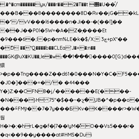
.�^�cm������yx/���r�i�2�T��t ΢�U��̈́/
���B���8��������8D�Rv��jG��kL
�*/vV���l6����n�Ji��-�(��l]֚��
��J��P0l�5W=�A�|Z�ͅ����Et
�9���6�;l�p�nm%LE�k�$/X; ڃ3+pX*��
�ެD ��*Q����b��CLEa'J�+�:n��
���GK@uX�KU��,Ie�w։��1���􆆕����0[G:)d��
獧
>�p��Tng����Z��d61�0���N�Y�C�F5���
�J0�]���=�/� �44���
Y�)Z:��CFN8�j/������E(���-
�N���}H 75"�$��~�:չ�͟UB�^�p��o
���ۜ=FMy̌��7�7y���БKv�K����r>�W
둽
H�>�;�hrL�g�f�|7��!yM�̊O��Vs5���r�
�q<��9��y����at#HMS�Dui