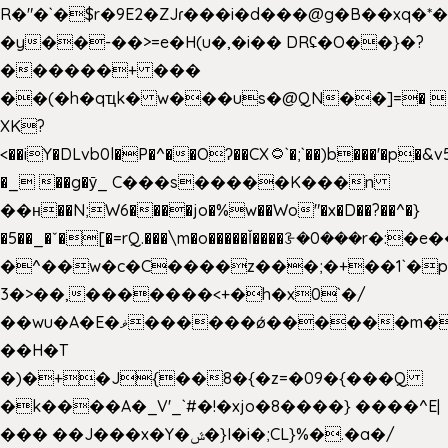
R�"�`�$r�9E2�ZJɾ���i�d���@g�B��x
�y��-��>=e�H(u�,�i�� DRʢ�O��}�?
������+ ���
��(�h�qҵk� w���us�@QN��]=� 
XK?
<��iY�DLvb0l�P�^��Oʔ��CX۝`�;`��)b���'�p�&v5(�
�_ ��g�ӯ_ C���s�����K���n
��н��N;W6����jo�%w��Wo"�x�D��?��^�}
�5��
_�ˇ�[�=rQ.���\m�o�����Ǐ����ꗿ�0���r�:�e�
�^��w�c�C����z���;�+��1`�p
3�>��,�������<+�h�x0`�/
��wu�A�E�ޥ������ǿ������m��d�C��9��e�D��1�2�/
��H�T
�)�+�J{��8�{�z=�09�{���Q
�k����A�_V'_`#�!�xjo�8����} ����^E|
��� ��J���x�Y�ݜ�}I�i�;CL}%�.�a�/