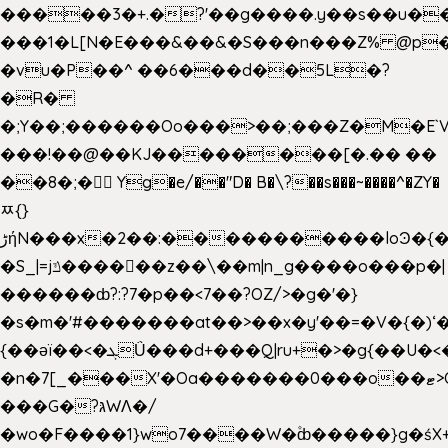
�����3�+.�?'��g����.y��s��u�
���1�L[N�E���&��&�S���n���Z% @p
�vu�P��^ ��6���d��5L�?
�R�
�;Y��;������Oo���>��;���Z�M�E
���!��@��KJ��������[�.�� ��
��8�;�򜸥 Yg�e/��"D�
B�
\?��s���~����^�ZY�
ﾹ{}
����������loϿ�{�nl^<�گ;��#�c��s.^^~�qF��w
ڑήN���x�2��:�
�S_|=jݿ������z��\��m|n_g����o���p�|
������ȸ?:?7�p��<7��?OZ/>�g�'�}
�s�m�'#�������at��>��x�y'��=�V�{�)ʻ�
{��ǝï��<�ܓǗ���d+���Q|ru+�>�g{��U�<�������x���U��?
�n�7[_���X'�Oa�������0���o��ޓ>O�ޝ�>
���G�?גּWΛ�/
�wo�F����1}wo7����W�۫ȸ�����}g�ś