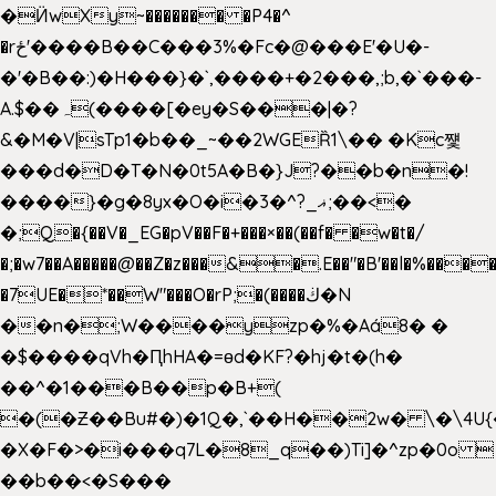
�Ӥw
Xy~������� �P4�^
�rځ'����B��C���3%�Fc�@���E'�U�-
�'�B��:)�H���}�`,����+�2���,;b,�`���-
A.$��ہ(����[�ey�S���|�?
&�M�V|sTp1�b��_~��2WGEȐ1\�� �Kc쩇
���d�D�T�N�0t5A�B�}J?��b�n�!
����}�g�8yx�O�i�3�^?_ޣ;��<�
�;Q�{��V�_EG�pV��F�+���×��(��f� �w�t�/
�;�w7��A�����@��Z�z���&�.E��"�B'��l�%���
�7UE�*��W"���O�rP;�(����ڬ�N
��n�;W����yzp�%�Aá8� �
�$����qVh�ԤhHA�=ɵd�KF?�hj�t�(h�
��^�1���B��p�B+(
�(�Ƶ��Bu#�)�1Q�,`��H��2w� \�\4U{
�X�F�>�i���q7L�8_q��)Ti]�^zp�0o 
��b��<�S���