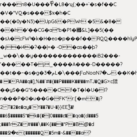
r���n8�U���߾�L8�ʯ{;��+`�s�f��C
�V�"VQ�s���$ҡ�h�C
��(�Ѹ�N3)�UpG6�PWr �5&�8�
��h�'��CG�a*b�P1�꘯&L]��5(��
�sλ�cFW`ͦ�k�H�eo�p���f��RQQ����hlyP8@�CV�*
�j�i4�?��|=� -O�as��þ?
_w��\�.�y�������������iB2���-
ʽ��� ��T�j_����A���-D�����?
��t��~�s�g�م�3L�\���ƑߛNoaNٮ�7.��K�h8K�Ύ���haB��#��>�b�#�f�<��
� �RA��q�],%��`#�{��P����K��!��mTJ�Q�G>:c䧣
��yS��G"6����Cf�T�l�U�I?
n���P�0�u��G�FK"r:[�ՠ�j?
2 T�2�e�ay�`Y��7�U-�}}EEǮ�!
��6$�����S*�k�{�|0����ƈ� �qa�(d���5
;���1rZ� #���\��
K{���*P�B@�d
���Ջ�e(������Q�5m�-&����a?