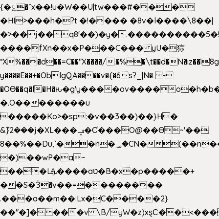
{�ݻ�˝x��!u�W��U|tw���#���
�HI>���h�?t �!���� �8v�l����\8��|
�>��j��q8'��)�y�.����������5�
����fXn��x�P���C��� yU�猔
*X%���d��=C��"X����/.�%�\t��d�N�iz��ì8
y����E��+�OblgQA����v�{�6s?_|N� -
�OƟ��q�l�H�ԋ�g'y����ov����o�h
�.O��������u
�����Ko>�sp:�v��3��)��}H�
&݉}2���j�XL���ݡ�Ƈ���O@��Ɵ~'��
8��%��Du,`��n�؃�CN�(��n��ւ���B�9��
�)��wP�a~
���Lܞ����aט�B�x�p�����+
��S�Ӟ�v��=��������
.���a��m��:Lx�C����2}
��"�]����v \B/yW�z)xȿС��<���