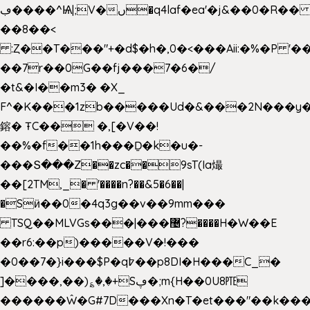
ڢ����^Ѩ|;V�ں�q4laf�ea'�j&��0�R�� J0O
��8��<
:Ȥ��T���"+�d$�h�,0�<�
��Aii:�%�P 
��7r��0G��fj���7�6�/
�t&�I��m3� �X_
F^�K���1zb�����Ud�&���2N���y�
鎔� ŦC�� �,[�V��!
��%�f��1h���Ḏ�k�u�-
���Տ���Z��zc��9sT(Ia熶
��[2TM,_� '����n?��&5�6��|
�Sӥ��0�4q3g��v��9mm���
TSQ��MLVGs���|���޴?����H�W��E
��r6:��p)�����V�!���
�0��7�}i���$P�q߈��p8DI�H���C_�
]����,��)؏�,�+Sڥ�;m{H��0U8㉐
������Ŵ�G#7D���Xn�T�et���"��k����5K