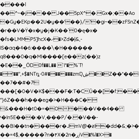
����l
��^~�j��� J��5pX^�.Gx�;��Ao
�Gy�EKp��2U�y��'��}/'�gi~��zFSnZ�
�r��V�Ÿ�x�y�j�K��`0�ę�x�
�fs�LMMP5]hcX�ޚ�>Zd�|&,-
IS�aq�4�6:����\�H������
q8���0�q�Mߊ����[e��z(��)z
�E��_ӦD0f��L�� `I*� %`T!
�'��",+$�NTȵ-0#������zmDڜ̦�
�Z��*��
��7��#�7!
���[�0�V�K$���F�:T�CŬ��[�f;��
"}6Z���h���eg�>�H���C�
&���H�t0�=�O���V��4��
י�In5E���:�V,���P/�.�V��-
��BI��tn�i���r�JmV@�ƶI�dd�&;�>
��=4$,�����?n�۴X�2n�ڕiV�%l�X>�