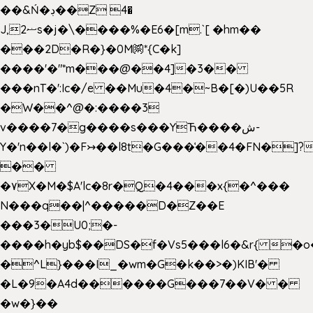
��&Ń�ڊ��Z 4�
J,ޟ2s�j�\����%�E6�[m.`[ �hm��
���2D�R�}�0M㉀*{C�k]
��
��'�"*m���@��4]�3��
���nT�':Ic�/e ��Mu�4�~B�[�)U��5R
�W��^@�:����3
v����7�g����s���YЋ����ش-
Y�'n��l�`)�F↣��l8t�G���͑��4�FN�]?
��
�۷X�M�$A'lc�8r�Q�4���x{�^���
N���q��|^�����D�Z��E
���3�U0;�-
����h�yb$��DS�f�Vs5���l6�&r{ �o
�^L}���I_�wm�G�k��>�)KIB'�
�L�9�A4d������G���7��V� �
�w�}��