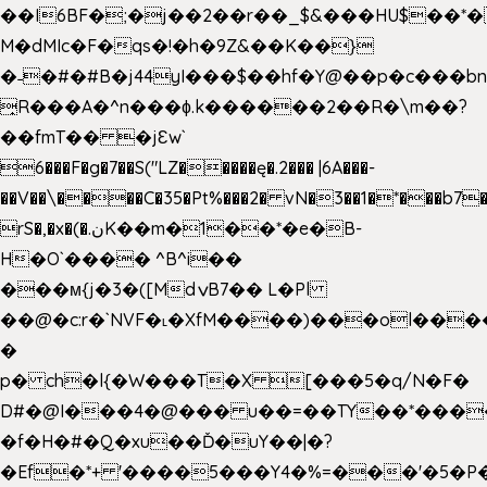
��I6BF�;�j��2��r��_$&���HU$��*
M�dMIc�F�qs�!�h�9Z&��K��}
�˗�#�#B�j44yI���$��hf�Y@��p�c���b
̟R���A�^n���ɸ.k������2��R�\m��?
��fmT�� �jԐw`
6���F�g�7��S("LZ�����ę�.2��� |6A���-
��V��\����C�35�Pt%���2� vN�3��1�*���b7�
rS�,�x�(�.نK��m�1��*�e�B-
H�O`���� ^B^i��
���м{j�3�([MdݍB7�� L�Pl
��@�c:r�`NVF�˪�XfM����)���ol���
�
p� ch�l{�W���T�X [���5�q/N�F�
D#�@I���4�@��� u��=��TY��*���
�f�H�#�Q�xu��Ď�uY��|�?
�Ef�*+ '����5���Y4�%=���'�5�