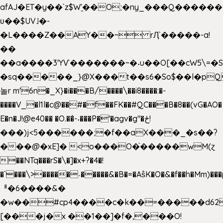
afAJ�ET�y��`z$W'̮��O;�ny_���Q���
ʋ��$UV˩�-
�L����Z��AY��~ rԮ`�����-a!
��
��a����3'YѴ�������~�˖u��O[��cW5\=�SI�
�sq�����_}@X���t��s6�So$��l�pQ
놀r m'6n�_X}�i���B/����\��i8����:�-
����V_�l1l�c@��#�f��FK��#QC���B�8��(vG�AO�
E�n�J!@e40�� �O.��̍-˕���P�'�agv�g"�ځ!
���)j<5������;�f��aX���_�s��?
���@�xE]� <o���O�֙�����wM(ɀ
��NTq���rS�\�]�x+?�4�!
�`���\>�����˴�����&�B�=�As͒K�O�&�f��h�Mm)���p
ᅢ�6����&�
�w��#cp4����c�k��=�����d62
[���j�x ��1��]�f�,���O!