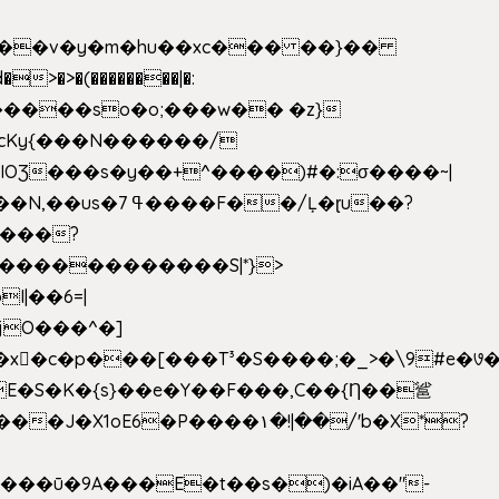
|��v�y�m�hu��xc��� ��}��
w�����so�o;���w�� �z}
OƷ���s�y��+^����)#�:σ����~|
�������������S|*}>
I|��6=|
³�S����;�_>�\9#e�꣗������ɓ<��N�o�C���G�
�J�X1oE6�P����۱�!|��/'b�X*?
����ū�9A���E�t��s�)�iA��"-