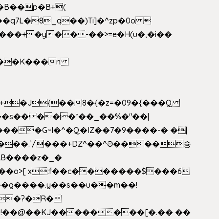
�B��p�B+(
�q7L�8_q��)Ti]�^zp�0o 
���+ �y��-��>=e�H(u�,�i��
���G~I�^�Q�IZ��7�9����-� �|
���.`/���+DZ^��^Ə����슝
RB����z�_�
��o>[ x:f��c�������$���6
5L�?�R�
�!��@��KJ��������[�.�� ��