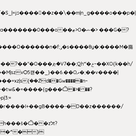
���ዽ�V7��;Qh*'�ݗ~��XO{k��h/
�tw&�=����{g���Ѽ�>� ��?
�9�r����I+��gB����-�D��z������/