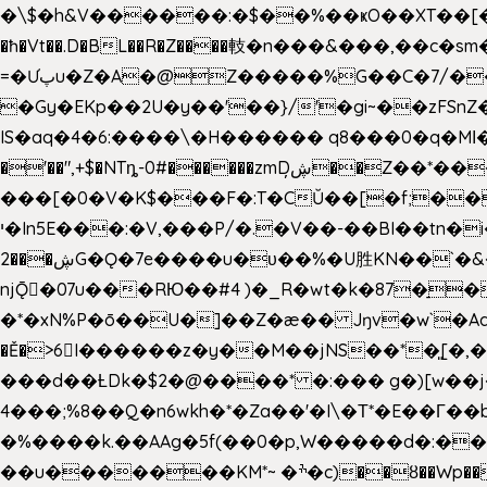
�\$�h&V������:�$��%��ҝO��XT��[��U"
�ħ�Vt��.D�BL��R�Z����䡋�n���&���,��c�
=�Ưپu�Z�A�@Z�����%G��C�7/����l ��^~�j��� J��5pX^�.Gx�;��Ao
�Gy�EKp��2U�y��'��}/'�gi~��zFSnZ�u�t�h
IS�aq�4�6:����\�H������ q8���0�q�Mߊ����[e��z(��)z �E��_ӦD0f��L�� `I*� %`T!
�'��",+$�NTȵ-0#������zmDڜ̦�
�Z��*��
���[�0�V�K$���F�:T�CŬ��[�f;�
י�In5E���:�V,���P/�.�V��-��BI��tn�i���r�JmV@�ƶI�dd�&;�>�������E�#�}b\S!��=4$,�����?n�۴X�2n�ڕiV�%l�X>�
2���ڜG�Ǫ�7e����u�υ��%�U胜KN��
`�
njǬ�07u���RЮ��#4 )�_R�wt�k�87�̠
�*�xN%P�ō��U�]��Z�æ�� Jŋv�w`�Aa4
�Ě�>6򁊔I������z�y��M��jNS��*�͈
���d��ȽDk�$2�@����* �:��� g�)[w��j�I�
4���;%8��Q�n6wkh�*�Za��'�I\�Τ*�E��Γ��b
�%����k.��AAg�5f(��0�p,W�����d�:��
��u�������KM*~ �ׯ�c)��ȣ��Wp������5&��EN����*�&&6F��Le��~�P�άv����ui?