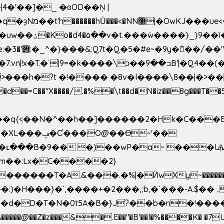
4�'��]�_ �ԍOD��Ņ |
h�{�T
k����\ͻ��ߏ��9B'|�Q4��(��X�N1�/=
�"X����/.�%�\t��d�N�iz��ì8g���T��5)B
h�b��q{<��N�^��h��]������2�Hk�C��
��Ɵ~'��
m��:Lx�C����2}
�������T�A.&���.�%|�Ӥw
Xy~�����
d�D�T�N�0t5A�B�}J?��b�n�!����}�g�
�����@��Z�z���&�.E��"�B'��l�%����K� �7UE�