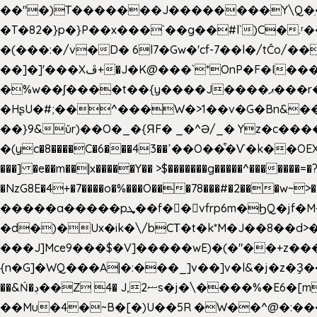
��"�)T�������J��������Y\Q�ִ�1nM LO��P���ކ�_��.���.1���������=z 
�T�82�}p�}P��x���`��g��#l`)C�
�(���:�/v�D� 6l7�Gw�'cf-7��l�/tĈ
��]�]'���Xڦ+�J�K@���`*OnP�F�I�����n����ˎ���E>���% ���y���0��/J|Wz��Dn 'j.�8�
�%w��ʃ����t��{y����J����ޕ���r��d�$e҅b�e���� Y����ǟ�яc�����MG�p-+�S�:��=�[�x��aS����d�}
�HʂU�#;��^���W�>1��v�G�Bn&
��}9&ǔr)��O�_�{ЯF� _�^Ə/_� Yz�c����
�(yc�8����C�6���43��ߴ��O��͒�Ѵ�k��OEX�2�,�)�t��@���aw����;�׷o�_��2�sy��.�=W�n��߃�{4��ߑ��i�8V6v4W�9��s���g�
���] �e��m��|x�����Y�� >$�������g�����^�������=�?��n?~;͝�
�NzG8E�4+�7����o�%���O���78���#�2���w~
�����a�����pܜ��f��vfrp6m�ϦQ�jf�M����J:�x��-?u��4��5�%@$0 �t-
�d�)�Ux�ik�\/bCΤ�t�k*M�J��8��d>�%
���J]Mce9���$�V]�����wE)�(�"��+z���
{n�G]�WQ���A|�:���_]v��]v�l&�j�z�Ҙ
��&Ń�ڊ��Z 4� J,ޟ2s�j�\
��Mu�4�~B�[�)U��5R �W��^@�:����3 v����7�g����s�