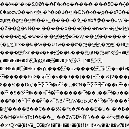
���*�<�&O©'t��F�;�p����� ���5O��{�|
ݿ�8ozwO��Ń�^�x�J��D%�<��͉q��e7C��q�ȝNמ��t'h������hǛ���<�NN޸|�OwKJ���ue<=xO�@WwA��J́J�9�A�݈�I�}w~�n�{1�
zyr�g�X!��+_����~�r�ߡb#@���J\v'��uw��ؽ�Ko�d4�۵��v�t.���݁w����}_}9��ĭ��
�Z��Q�vN��;�����o���;͋���n�n=��:e:�݋'�3:�_^�}���&:Q7t�Q�5�#e~�9y�݅󈽻��/��"��Ww�+QBJp��a��}�U���
����@�w�G� ���5�v/��������1�7.vn|!x�T.�`|9=�
{�ݻ�˝x��!u�W��U|tw���#��� �HI>���h�?t �!���� �8v�l����\8��|�>��j��q8'��)�y�.����������5�!
����fXn��x�P���C��� yU�猔*X%���d��=C�
y����E��+�OblgQA����v�{�6s?_|N� -
�OƟ��q�l�H�ԋ�g'y����ov����o�
�����Ko>�sp:�v��3��)��}H� &݉}2���j�XL���ݡ�Ƈ���O@
8��%��Du,`��n�؃�CN�(��n��ւ���B�9�� �)��wP�a~ ���Lܞ����aט�B�x�p�����+
��S�Ӟ�v��=�������� .���a��
��"�]����v \B/yW�z)xȿС��<��
�rځ'����B��C���3%�Fc�@���E'�U�-�'�B��:)�H���}�`,����+�2���,;b,�`���-A.$��ہ(����[�ey�S���|�?
&�M�V|sTp1�b��_~��2WGEȐ1\�� �Kc쩇���
�;Q�{��V�_EG�pV��F�+���×��(��f� �w�t�/�;�w7��A