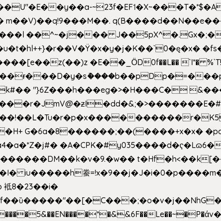
�E��y��a-~23f�EF˦�X~���T�*$�Aʑ��K�
sm� m��V)��q!9���M��. q(B����d��N��e�
l++}�r��V�Ÿ�x�y�j�K��`0�ę�x� �fs�LMMP5]hc
��ɍ���D�y�sު����b��pDp�=���
�k#�� "}6Z���h���eg�>�H���C� 
&��!��L�Tu�r�p�x����������r�K5
��H+ G�6a�8������;��(����+x�x� �p
�a�*Z�j#� �A�CPK�#y035����d�ҁ�Lɷ6�
[�,�������DM��k�v�9.�w�� t�Hf�h<��
 iu�����h䖭=!x�9��j�J�i�0�p�� ��m�{�M
 袛8�23��i�
f��ȕ�����"��[�C���;�o�v�j��NhG�m