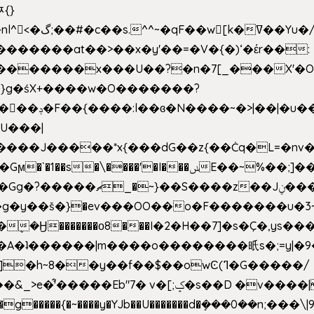
ﾹ{}
�m|n_g����o���p�|
'#�������at��>��x�y'��=�V�{�)ʻ�έr��:
�U���|
�����*x{���dG��z{��Ċq�L=�nv���?��"�O
|sܼ{��Źd��Gw�����n~
�g�y��š�}�ev���OO��o�F�������u�3~
�η�A�ʇ������|m����o��������㫝s�;=y|
~8��y��f��$��owϾ(ߣ�G�����/
[;ݤ�s��D �v����|h���ŝ�Ѽ��zלt?