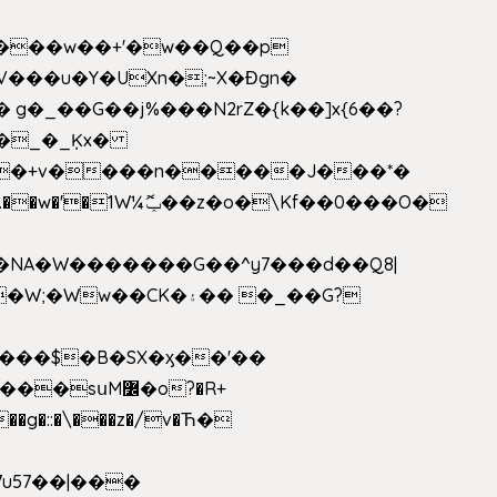
V���u�Y�UXn�;~X�Ɖgn�
�3L�$��e��w߼���?��i��������D|��IY�������͛����o�]�����c_��ģ��/o��.�K�X����t�x/w'��D�?t�.��w�'�1W¼ݕޮ��z�o�\Kf��0���O�
1�NA�W�������G��^y7���d��Q8|
սM߼�o?�R+
��g�::�\���z�/v�Ћ�
7u57��|���