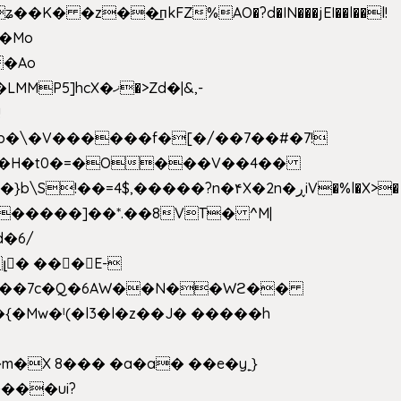
 �z��͟пkFZ%AO�?d�IN���jEI��l��l!
��Mo
X�ޚ�>Zd�|&,-
p�\�V������f�[�/��7��#�7!
&���H�t0�=�O���V��4��
�����]��*.��8VT� ^M|
d�6/
լ� ���E-
k[���7c�Q�6AW��N��Wϩ��
w�ˡ(�l3�l�z��J� �����h
�X 8��� �a�a� ��e�y˿}