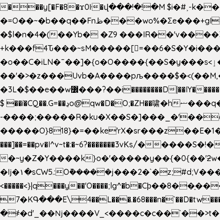
���y[�F�8�ϫ0ŀ�վ���!�!�M $i�#˲-k�
�=O��~�b��q��Fnظ���wo%�Ʃe���+gI��9��4�Y6M����E��Yg����R�� P�Ȇ����w��+'�w��Q��p
�$l�n�4�(��Yb� �Z9 ���IR��'v���
+k���f4Ԏ���~sM�����[=��6�S�Y�i�����gƊx�����uc�SV�x�
�o��C�iLN�ˉ��]�{o�O����{��S�y���s<ٳ���������:��;W��}�r7��?�n<�&�_�_Ķx�
��'�>�z���Uvb�A����pљ����$�<(��M,�~ݏ�'�u����>�:A|�  F����S����+v����n�����J�
$ ��í�CQ��.G=��ڍo@qw�D�O;�ZH��啸�hޟ���q��ĭ/�6�>� .�bwN�ϫˋ��'��W'
-����;�����R�ku�X��S�]���_�'��
�����O}818}�=��ke'rX�sr���z��E�1�O F��~�v7y�'��v 
���]��=��pv�I^v~t�:�~6?�������3vΚs/�����S
�~y�Z�Y����k}o�'�����y��{�0{��'ƻw��"��ɷ���]7x��w�b
�ǉ�۱�sCW5.:O݉�����j���2�`�z;#d;V����
<�����<}|q���y��'O����;lg^�b�Cϸ��8��ָ�
7�KԳ���E\4��L���.�68���n�`��D�tw���P
�
҂�d'_��ǋ����V_<����c�c��`��>t��