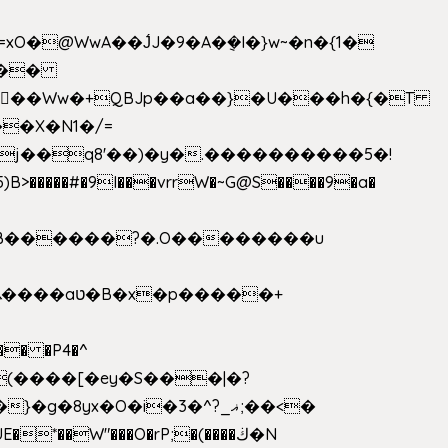
>�����#�9I���vrrW�~G@S����9�a�
�B������?�.O��������u
�� �P4�^
8yx�O�i�3�^?_ޣ;��<�
*��W"���O�rP;�(����ڬ�N