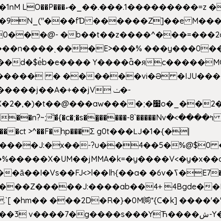
�Z��#�n�*��"�)��䑺
.ʳ��9N_("���fƊ ������Z]��e M�
o/��0���@- �b��t��z����^���=���
������ � ������vi�Ə �IJU���
����j��A�+��jV ݖ�-
{�c�;�s��̺�����-8`�����Nvߤ����>� ��\�܃�˓n >��
>����ct >^��F�hp���Σ g0t���Ǉ�1�{�|
�����X�UM��jMMA�k=�y����V<�y�x��c
�ӑ��I�Vs��FJ<>l��lh{��a
� �6v�ߖ�E7��"I�ȶmZ)i�3� ���:���,
����Z�����J:����ab��4+ 4Bgde��EX
����%�E6�[m.`[ �hm�� ���2D�R�}�0M㉀*{C�k] ��
��'�
��YЋ����ش-Y�'n��l�`)�F↣��l8t�G���͑��4�FN�]?f