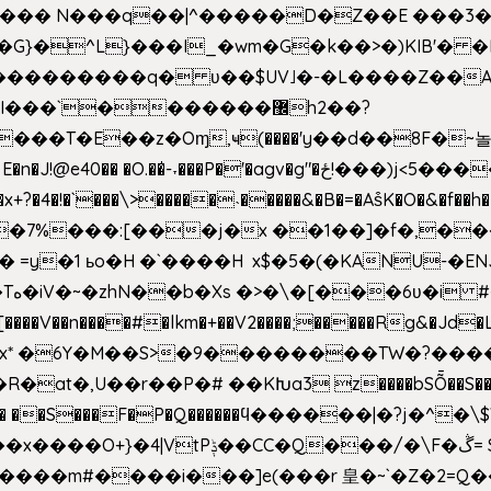
^��� N���q��|^�����D�Z��E ���3�
�o�G}�^L}���I_�wm�G�k��>�)KIB
��Q���������q� ʋ��$UV˩�-�L����Z��
��`�������޼h2��?
�E��z�Oɱ,ҹ(����'y��d��8F�~놀r m'6n
gv�g"�ځ!���)j<5������;�f��aX���_�s��?���@�xE]�
4�!�`���\>�����˴�����&�B�=�As͒K�O�&�f��
%���:[���j�x ��1��]�f�,���O!
� =y�1 ьo�H �`����H x$�5�(�KANU-�
0[����V��n����#�lkm�+��V2����;�����Rg&�Jd�L
s�Bx* �6Y�M��S>�9��������TW�?���
��R�at�,U��r��P�# ��KԽa3 z����bSȬ��S��*
��5� ��S���F�P�Q������ϥ������|�?j�^
���m#����i���]e(���r 皇�~`�Z�2=Q�