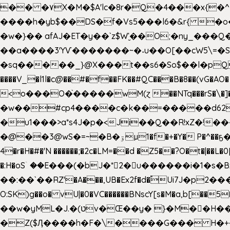
�� �۷X�M�$A'lc�8r�Q�4���x{�
����h�yb$��DS�f�Vs5���l6�&r{ 
�w�}�� afAJ�ET�y��`z$W'̮��O;�ny_�
��a����3'YѴ�������~�˖u��O[��cW5\=�SI�
�sq�����_}@X���t��s6�So$��l�pQ���T
����V_�l1l�c@��#�f��FK��#QC���B�8��(vG�AO� E�n�J!@e40�� �O.��̍-˕���P�'�a
<o���O�֙�����wM(ɀ ��NTq���rS�\�]�x+?�
�w��#cp4����c�k��=�����d62�7
�u1���>a*s4J�p�<Ji��Q��R!xZ�!��
�@��3@wS�=~�B�ۊµ1�f�+�Y� P�^��ҕ�Tە�iV�~�zhN��b�Xs �>�\�[���6ʋ�i #�e:m�*+aMq��C� ��.+@"��"����+�tϾc
4�r�H�#�'N ������;�2c�LM=��d �Z5��?O�t�|��L�
�:H�oSۤ ��E���(�bJ�*2�u������i�1�
��:��`��RZ'�A���,UB�Ex2f�d�֠Ui7J�p2�
O:SK)g��o� vU|�0�VC������BNscY[s�M�a,b[
��w�yML�J.�(טv�Œ��y� }�M��H���x����O+}�4|VtPݙ��CC�Q���/�\F�ڴ= $;`j!
�Z($Ӆ����h�F�\����G��� H�+�