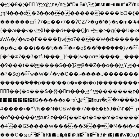
��8�;�򜸥 Yg�e/��"D�
B�
\?��s���~����^�ZY�
����������loϿ�{�nl^<�گ;��#�c��s.^^~�qF��w[k�ߜ��Yu�/�S_|=jݿ������z��\�
ڑήN���x�2��:�
������ȸ?:?7�p��<7��?OZ/>�g�'�}�s�m�
{��ǝï��<�ܓǗ���d+���Q|ru+�>�g{��U�<�������x���U��?�n�7[_���X'�Oa�������0���o��ޓ>O�ޝ�> ���G�?
גּWΛ�/�wo�F����1}wo7����W�۫ȸ�����}g�śX+����w�O�������?
�p�ٿ�.��ŧ���'t���<�q$��۫'������}v����ݚ�F��{����:l��ɞ�N����~�>|��|�u�����O������n�f;ݛ�s����8y�:����M�膓
[�^�ѫ7�͕�3�tfJ���_]^��}w�pa����_.��
�9���t������S��]2ܰ9��Z��o��Y�����J
�?�Sq)�w�W�'/�v�O��މ����J��������Gϻ�`�1��s�\����'�I���ݭE��~%��;]���M|szvѺ5컏��_}��6.��Oދ�;��v����|
�����ۖ���p���'��o�x��i�o]���������Gg�?�����ޗ_�~}��S����z��Jݧ�����=xz
𳏮 ��{�o���&�쮸�󧽑m���^�������̺z
��������������G�����x�~x\߽]ߝ ��xտ�:�>���ӧ�ܷ�Ӈ�������ο8���I�2�H��7]�s�Ç�,ys���p|3:=
#����<�^\%��N�O&W��77��E�E6J�έN*
�o"�����cur2iz��G{��b�t�d��m�d����]�h
�4��G3����W�����3i�ܼ�=�M��i�<��&_>e�͋'�����Eb"7� v�
���O�ێa��K���q�p��l�>:�����3�~��}���W�O;g'�g�����{�~����y�YJb��U�������d�ܻ���0��n;���\|9�^�}