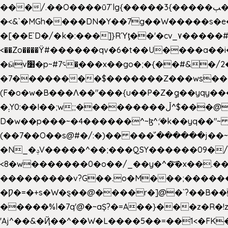
���/.��O����ū7`lg{�����3{�����ﭓ��ltr �x�vr�#����;�k�/
�<&`�MGh����DN�Y��7g��W�����s�
��˝#�����۷O � �O�_|����\���?���i���d�>�>�(��������|�:
<��Zo����Ϋ#������qv�6�t��U����a��i
�ӹv׸�p~#؝7�֭���x��go�;�{��#&�/2���j���pO����/^�<�>ޝx7O�"\%�����cKy{���N������/
�7��������$�������Z���ws���.�
(F�o�w�B���Ʌ��"���{u��P�Z�ީq��yqy����ܙ��=��x���>����+�}���Qޝ��?�}i�+��N,��us�7 ߟ����F��/Ļ�
�܄Y0:��I��;w;;���������ڵ^$�͏��@�����֡�t��v�_�:G���i;GWR�n4�gO������?
D�w��p���~�4������^~ɮ^ܺ;�k��yq��"~
(��7��O��s@#�/:�)�� ���ͧ՛������j��~
�N_�ݚV�����^��;���QSY������09�/nV{���o_�+�����k��.�/>�N�����N�jO���^�]
<8�w�������0�o��/_��y�^�͝�x��.����7��hg
���������v?G��.o�M���;��������y=ӛ`�=ݳ�7�ڳ� �N�=;��>���W���ڽ�E�S�K�{s}�
�Ƿ�=�+s�W�ȿ��@����r�]@�`?��B��
�����%l�7q'@�~aȘ?�=A��}���z�R�!z�
'Aj^��&�Ҋ��^��W�L��
��5��=��1<�FK