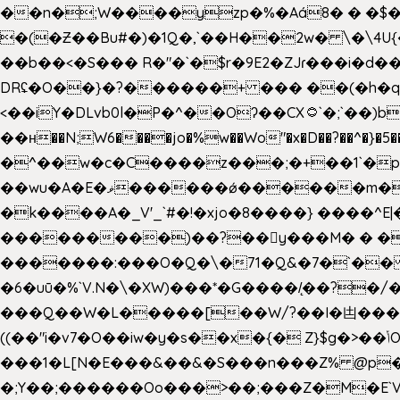
��n�;W����yzp�%�Aá8� � �$��
�(�Ƶ��Bu#�)�1Q�,`��H��2w� \�\4U{
��b��<�S��� R�"�`�$r�9E2�ZJɾ���i�
DRʢ�O��}�?������+ ��� ��(�h�q
<��iY�DLvb0l�P�^��Oʔ��CX۝`�;`��)b���'�p�&v5(� �_ ��g�ӯ_ C���s�����K���n
��н��N;W6����jo�%w��Wo"�x�D��?��^�}�5�
�^��w�c�C����z���;�+��1`�p�
��wu�A�E�ޥ������ǿ������m��d�C��9��e�D��1�2�/��H�T �)�+�J{��8�{�z=�09�{���Q
�k����A�_V'_`#�!�xjo�8����} ����^E|��� ��J���x�Y�ݜ�}I�i�;CL}%�.�a
���������)��?��򥞾y���M� � ��
�������:���O�Q�\�71�Q&�7�`��
�6�uū�%`V.N�\�XW)���*�G����/̨��?
���Q��W�L�����[��W/?��I�凷�����
((��"i�v7�O��iw�y�s��x�{� Z}$g�>��ݳO��]��[�3d��_oަi�j��|�����3�+.�?'��g����.y��s��u��m��!
���1�L[N�E���&��&�S���n���Z% @p
�;Y��;������Oo���>��;���Z�M�E