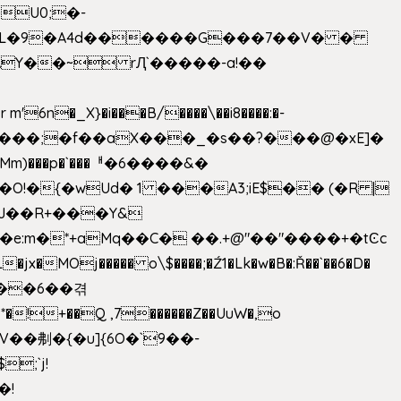
U0;�-
'� �L�9�A4d������G���7��V� �
AY��~ rԮ`�����-a!��
�_X}�i���B/����\��i8����:�-
h�Mm)���p�`���ᅢ�6����&�
�{�wUd� 1 ���A3;iE$�� (�R |
ENJ��R+���Y&
�jx�MOj����� o\$����;�Ź1�Lk�w�B�:Ř��`��6�D�
��6��겪
�!+��Q ,7������Z��UuW�,o
�\$V��刜�{�u]{6O�`9��-
�!