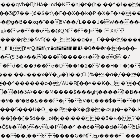
��qVh�ԤhHA�=ɵd�KF?�hj�t�(h� ��^�1��
��3@7��~)6�Ś�t\�F��X��k�P �X�F�>�i��
d���@g�B��xq�*��8V��/L���J�W����
ҵk� w���us�@QN��]=�  XK?
�
_�ˇ�[�=rQ.���\m�o�����Ǐ����ꗿ�0���r�:�e��-
(S 3�>��,�������<+�h�x0`�/
�/����s�����*��_��%�"��|
�^������o�;/AU�R[��×��K�._ �`��
 ��l�3A>��r�M����$���yҢ����1�B�
�/��9� �'�B�&����j�5V�C���$���
�5���U�O_��I?��X�@��<>yy�~�?�J
�Ŏ$#��}�vu�P��^ ��6���d��
`V����;��8����G�M .Ep���� ��