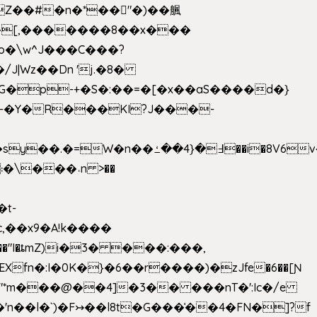
��[,�������8��x���
2o�\w^J���C���?
-�Y�R���KI?J���-
,��x9�A!k����
fn�:I�0K�}�6��r����)�zJfe�6��[Ɲ
"*m���@��4]�3�� ���nT�':Ic�/e