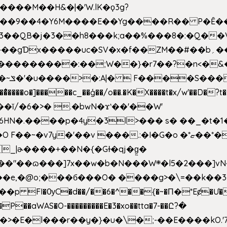
�����M��H&�|�'W.lK�ϙ3g?
�3��QB�j�3��h8���k;a��%���8�:�Q��
f��ZM��#��b؍�� g� _��G��j%���N2rZ�{k��]x{6��?
��*�
6HN�.����p�4y
�3l>��� s� ��_�t�
���.:�I�G�o �*ޏ��*��W;�Ww��CK�۽�� �_��G?
�!�_|ɚ����+��N�{�Gɫ�qj�g͖�
�N���W܍�l5�2���]vN���$�B�SX�ӽ��'��
e,�@o;���б���O� ����g>�\=��k��3���s
���p FI�ѸC�d��/��6�^��{�~�Π�*Eȼ�
Ư�
��aWAS�O-���������E�3�xo��tta�7-��Ը?�
>�E�l���r��y�}�u�\�;-��E����kO.'