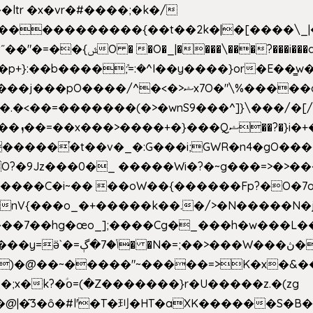
e�����������{��t��2k�|�[����\_
�[��E`D�/�k�:���]}RΎƫ��'�cv_ݜ}��=�
�p+}:��b����ܽ;=:�^I��y����}or�E��͇
<��=�������(�>�wnS9���^]}\���/�[/I
ɽu��?
 O?�9Jz���0�_ �����Wi�?�~g���=>�>�
����C�i~�� ��oW��{������Fp?�O�7o
�œo_];����Cg�_���h�w���L��x�c�p���[���T
�e�Y��F���,C��{Ƞ��䣉
)�@��~�����"~�����=>K�x�&���
;x�k?�ؑօ=(�Z�������}r�U�����z.�(zg
�@|�͂3�ȏ�#l'�T�㺫�HT�aXK������S�B