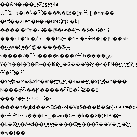
��&Ń�ڊ��Z 4�
J,ޟ2s�j�\����%�E6�[m.`[ �hm��
���2D�R�}�0M㉀*{C�k]
��
��'�"*m���@��4]�3��
���nT�':Ic�/e ��Mu�4�~B�[�)U��5R
�W��^@�:����3
v����7�g����s���YЋ����ش-
Y�'n��l�`)�F↣��l8t�G���͑��4�FN�]?
��
�۷X�M�$A'lc�8r�Q�4���x{�^���
N���q��|^�����D�Z��E
���3�U0;�-
����h�yb$��DS�f�Vs5���l6�&r{ �o
�^L}���I_�wm�G�k��>�)KIB'�
�L�9�A4d������G���7��V� �
�w�}��