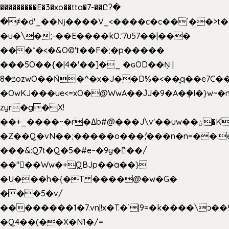
���������E�3�xo��tta�7-��Ը?�
�
҂�d'_��ǋ����V_<����c�c��`��>t�
�u�\�;-��E����kO.'7u57��|���
���*�<�&O©'t��F�;�p�����
���5O��{�|4�'��]�_ �ԍOD��Ņ |
ݿ�8ozwO��Ń�^�x�J��D%�<��͉q��e7C��q�ȝNמ��t'h������hǛ���<�NN޸|
�OwKJ���ue<=xO�@WwA��J́J�9�A�݈�I�}w~�
zyr�g�X!
��+_����~�r�ߡb#@���J\v'��uw��ؽ�Ko�d4�۵��v�t.���݁w����}_}9��ĭ��
�Z��Q�vN��;�����o���;͋���n�n=��:e:�݋'�3:�_
���&:Q7t�Q�5�#e~�9y�݅󈽻��/
��"��Ww�+QBJp��a��}
�U���h�{�T ����@�w�G�
���5�v/
��������1�7.vn|!x�T.�`|9=�k����\ͻ��ߏ��9B'|
�Q4��(��X�N1�/=