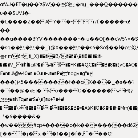
afAJ�ET�y��`z$W'̮��O;�ny_���Q���
ʋ��$UV˩�-
�L����Z��AY��~ rԮ`�����-a!
��
��a����3'YѴ�������~�˖u��O[��cW5\=�SI�
�sq�����_}@X���t��s6�So$��l�pQ
놀r m'6n�_X}�i���B/����\��i8����:�-
����V_�l1l�c@��#�f��FK��#QC���B�8��(vG�AO�
E�n�J!@e40�� �O.��̍-˕���P�'�agv�g"�ځ!
���)j<5������;�f��aX���_�s��?
���@�xE]� <o���O�֙�����wM(ɀ
��NTq���rS�\�]�x+?�4�!
�`���\>�����˴�����&�B�=�As͒K�O�&�f��h�Mm)���p
ᅢ�6����&�
�w��#cp4����c�k��=�����d62
[���j�x ��1��]�f�,���O!