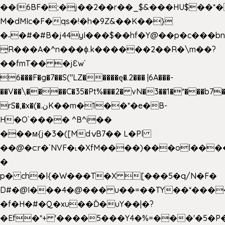
��I6BF�;�j��2��r��_$&���HU$��*
M�dMIc�F�qs�!�h�9Z&��K��}
�˗�#�#B�j44yI���$��hf�Y@��p�c���b
̟R���A�^n���ɸ.k������2��R�\m��?
��fmT�� �jԐw`
6���F�g�7��S("LZ�����ę�.2��� |6A���-
��V��\����C�35�Pt%���2� vN�3��1�*���b7�
rS�,�x�(�.نK��m�1��*�e�B-
H�O`���� ^B^i��
���м{j�3�([MdݍB7�� L�Pl
��@�c:r�`NVF�˪�XfM����)���ol���
�
p� ch�l{�W���T�X [���5�q/N�F�
D#�@I���4�@��� u��=��TY��*���
�f�H�#�Q�xu��Ď�uY��|�?
�Ef�*+ '����5���Y4�%=���'�5�