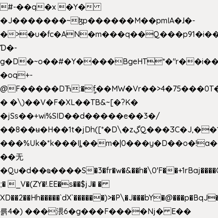
#-��q�x �Y�
�J�������~ɮp������M��pmIA�ɺ�-
�>�u�fc�AN�m���q��Q���p91�i�
Ɗ�-
g�D�~o��#�Y����BgeHT*�"r��i��[
�oq+-
@F�����DЋ:�ީf��MW�Vr��>4�75���0T�
� �\)��V�F�XL��TB&~[�?K�
�jSs��+wi%SID�� d�����e��3�/
��8��ʉ�H��1t�jDh([*�D\�zڲQ���ӠC�J,��1���eJ��U��j�\���&�6­
���%Uk�*k���Iȴ��m�|0���y�D��o�!a�
��无
�Qu�d��ҩ�󠬸���S�3�fr�w�&��h�\0'F��+1rBaj����O$ݓ�0�ڳ�����+���6_�CPB�ˁ>׋�DAR�1qU$���g�%T4�����'ca���9 {
;� _V�(ZY�!.EE�s��$jJ� �
XD��2��Hh�����`dX`������)>�P\�J���bY�@���p�BqJ
륽4�) ���渨6�g���F����Nj� E��