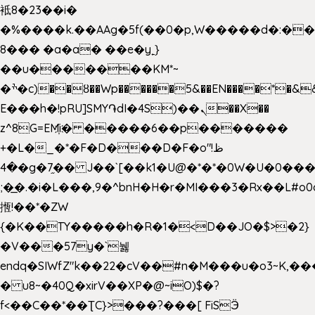
袛8�23��i�
�%����k.��AAg�5f(��0�p,W�����d�:�
8��� �a�a� ��e�y˿}
��u�������KM*~
�ׯ�c)��ȣ��Wp������5&��EN����*�&&6F��Le��~�P�άv����ui?
E���h�!pRU]SMY֏dI�4S)��ܢ��X��
z^8G=EM҉i� �����6��p�������
+�L�_�*�F�D���D�F�o"ظ!
�4�g�7֦�� J��`[��k1�U@�*�*�0W�U�0����_������äp�)2>�`@n����5DW˃��
;�͟�.�i�L���,9�^bnH�H�r�MI���3�Rx��L#o0d
揯!��*�ZW
{�K��TY�����h�R�1�<D��JO�$>�2}
�V���57y�`뉋
endq�SIWfZ"k��22�cV��#n�M���u�o3~K,
� u8~�40Q�xirV��XP�@~iO)$�?
f<��C��*��ƮC}>���?���[ FiSӬ