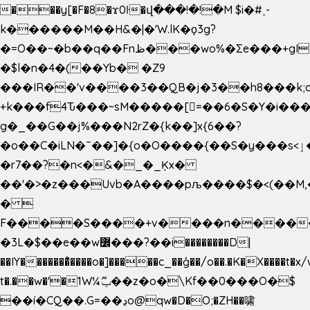
���y[�F�8�ϫ0ŀ�վ���!�!�M $i�#˲-
k������M��H&�|�'W.lK�ϙ3g?
�=O��~�b��q��Fnظ���wo%�Ʃe���+gI��9��4�Y6M����E��Yg����R�� P�Ȇ����w��+'�w��Q��p
�$l�n�4�(��Yb� �Z9
���IR��'v����3��QB�j�3��h8���k;
+k���f4Ԏ���~sM�����[=��6�S�Y�i���
g� _��G��j%���N2rZ�{k��]x{6��?
�o��C�iLN�ˉ��]�{o�O����{��S�y���s<ٳ���������:��;W��}
�r7��?�n<�&�_�_Ķx�
��'�>�z���Uvb�A����pљ����$�<(��M,�~ݏ�'�u����>�
� 
F����S����+v����n����
�3L�$��e��w߼���?��i��������D|
��IY�������͛����o�]�����c_��ģ��/o��.�K�X����t�x
t�.��w�'�1W¼ݕޮ��z�o�\Kf��0���O�
$
��í�CQ��.G=��ڍo@qw�D�O;�ZH��啸