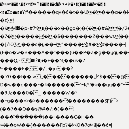
����\���?���i���d�>�>�(��������|�:
<��Zo����Ϋ#������qv�6�t��U����a��i
�z}
�ӹv׸�p~#؝7�֭���x��go�;�{��#&�/2���j���pO����/^�<�>ޝx7O�"\%�����cKy{���N������/
�7��������$�������Z���ws���.
�[/IOƷ���s�y��+^����)#�:σ����~|
(F�o�w�B���Ʌ��"���{u��P�Z�ީq��yqy����ܙ��=��x���>���
���Qޝ��?�}i�+��N,��us�7
ߟ����F��/Ļ�ɽu��?
�܄Y0:��I��;w;;���������ڵ^$�͏��@�����֡�t��v�_�:G���i;GWR�n4�gO������?
D�w��p���~�4������^~ɮ^ܺ;�k��yq��"~ 
�9Jz���0�_ �����Wi�?
�~g���=>�>��������������S|*}>
(��7��O��s@#�/:�)��
���ͧ՛������j��~����C�i~��
��oW��{������Fp?�O�7oI|��6=|