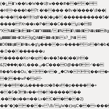
{�ݻ�˝x��!u�W��U|tw���#���
�HI>���h�?t �!���� �8v�l����\8��|
�>��j��q8'��)�y�.����������5�
����fXn��x�P���C��� yU�猔
*X%���d��=C��"X����/.�%�\t��d�N�iz��ì8
y����E��+�OblgQA����v�{�6s?_|N� -
�OƟ��q�l�H�ԋ�g'y����ov����o�h
�.O��������u
�����Ko>�sp:�v��3��)��}H�
&݉}2���j�XL���ݡ�Ƈ���O@��Ɵ~'��
8��%��Du,`��n�؃�CN�(��n��ւ���B�9��
�)��wP�a~
���Lܞ����aט�B�x�p�����+
��S�Ӟ�v��=��������
.���a��m��:Lx�C����2}
��"�]����v \B/yW�z)xȿС��<���