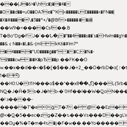
���|J�6>�\h!c�)��4�
�O��d��=u0��OA7e�˚*K
|<�����LE�����<�FN��|
�X�#����\�3��^+/�@Bf+�����·��緉
��W9�=����Csf��.B
T�Bo*Dg�FJ�`��Ն�j�"��4���s��`s�HWm��g'n�ږ�Ht�!
��&⪗N��<�L�&-(ml kK6�#Im7^
�4����"U0����ğ��" ��C;�%�-
'ƻ���cw�i�K�pЂ��p ��FK��O
w.��x��d��<�$�[�$��J�+2_��D�rbD�a[ٵ�t9?
1�E͆}
��H0:U�tI1H���o$��*��xڳ��8]���L{5rb�����b
NQ�J�Ȟ�3s�J�hb˞�`0Hf��l��W�QoN�
�! з����-
�����T'�e͉ğT�7.� @��Ez�
@<�Q�5��ec�zg�Z��ԏ���Vs���D��gLV
��Dy�%�T�m�4ԏ�j�F�w��.��Yo�����