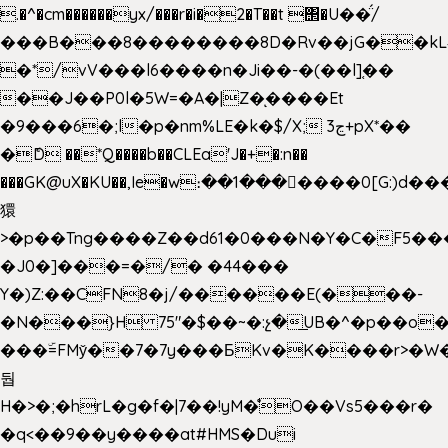
.�^�cm������yx/���r�i�2�T��t ΢�U��̈́/
���B���8��������8D�Rv��jG��kL
�*/vV���l6����n�Ji��-�(��l]֚��
��J��P0l�5W=�A�|Z�ͅ����Et
�9���6�;l�p�nm%LE�k�$/X; ڃ3+pX*��
�ެD ��*Q����b��CLEa'J�+�:n��
���GK@uX�KU��,Ie�w։��1���􆆕����0[G:)d��
獧
>�p��Tng����Z��d61�0���N�Y�C�F5���
�J0�]���=�/� �44���
Y�)Z:��CFN8�j/������E(���-
�N���}H 75"�$��~�:չ�͟UB�^�p��o
���ۜ=FMy̌��7�7y���БKv�K����r>�W
둽
H�>�;�hrL�g�f�|7��!yM�̊O��Vs5���r�
�q<��9��y����at#HMS�Dui