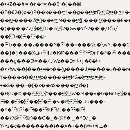
�Z��#�n�*��"�)��䑺
�T�82�}p�}P��x���`��g��#l`)C�.
������Z]��e M���[,�������8�
�(���:�/v�D� 6l7�Gw�'cf-7��l�/tĈo/
��0���@-
�b��t��z����^���=���2o�\w^J���C
��]�]'���Xڦ+�J�K@���`*OnP�F�I�����n����ˎ���E>���%
���y���0��/J|Wz��Dn 'j.�8�
�%w��ʃ����t��{y����J����ޕ���r��d�$e҅b�e����
Y����ǟ�яc�����MG�p-
+�S�:��=�[�x��aS����d�}
�HʂU�#;��^���W�>1��v�G�Bn&
� ������vi�Ə �IJU���-
�Y�R���KI?J���-
��}9&ǔr)��O�_�{ЯF� _�^Ə/_�
Yz�c��������j��A�+��jV ݖ�-