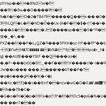
zlYHxp�i�4�B%0W�f
��9�Bњ��O����9�
Ѣ�X��D�2�TB679 �����Q��x.��.�0�
3hLQ�L��ND�Ȫ��Ux-|A�F��$�< ��>�
���&�����J E����sp���5�^R�
옞�_�\,��
PXZ����P�sؼQZ�R���3PKK�sc-*��fP*��6_̦Q���H�hl��a��j��dӤ�ܥ�Ք�7�)S�_3y��@�n-
~f{�YWl4�7O����� ���b%�6^9j�t4po�+_h�
넮 ��AU痓���YՏtF ��Q���aa�|
�,�F~���(x0(i�S_��F��V����cl�~I��
JW��o��� ���J�̖��I��bT��P�T
�q�6���g��9(�<'�|
��Xz;�3]��ͻ��B:nF��n(w�wG�D�݌��\��,0"�
�A��7B�C�-
�G�o�fH�]�p�x�p9*��Oc5�ԗ&�%�U
�� ��nT���