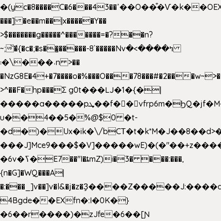
�(yc�8����C�6���43��ߴ��O��͒�Ѵ�k��OEX�2�,�)�t��@���aw����;�׷o�_��2�sy��.�=W�n��߃�{4��ߑ��i�8V6v4W�9��s���g�
���] �e��m��|x�����Y��
>$�������g�����^�������=�?��n?
~;͝�{�c�;�s��̺�����-8`�����Nvߤ����>�
��\�܃�˓n >��
�NzG8E�4+�7����o�%���O���78���#�2���w~>�
>^��F�hp���Σ g0t���Ǉ�1�{�|
�����a�����pܜ��f��vfrp6m�ϦQ�jf�M����J:�x��-?
u��4��5�%@$0 �t-
�d�)�Ux�ik�\/bCΤ�t�k*M�J��8��d>�%
���J]Mce9���$�V]�����wE)�(�"��+z����
�6v�ߖ�E7��"I�ȶmZ)i�3� ���:���,
{n�G]�WQ���A|
�:���_]v��]v�l&�j�z�Ҙ����Z�����J:���
4Bgde��EXfn�:I�0K�}
�6��r����)�zJfe�6��[Ɲ