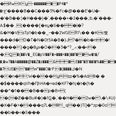
�Ӥw
Xy~������� �P4�^
�rځ'����B��C���3%�Fc�@���E'�U�-
�'�B��:)�H���}�`,����+�2���,;b,�`���-
A.$��ہ(����[�ey�S���|�?
&�M�V|sTp1�b��_~��2WGEȐ1\�� �Kc쩇
���d�D�T�N�0t5A�B�}J?��b�n�!
����}�g�8yx�O�i�3�^?_ޣ;��<�
�;Q�{��V�_EG�pV��F�+���×��(��f� �w�t�/
�;�w7��A�����@��Z�z���&�.E��"�B'��l�%���
�7UE�*��W"���O�rP;�(����ڬ�N
��n�;W����yzp�%�Aá8� �
�$����qVh�ԤhHA�=ɵd�KF?�hj�t�(h�
��^�1���B��p�B+(
�(�Ƶ��Bu#�)�1Q�,`��H��2w� \�\4U{
�X�F�>�i���q7L�8_q��)Ti]�^zp�0o 
��b��<�S���