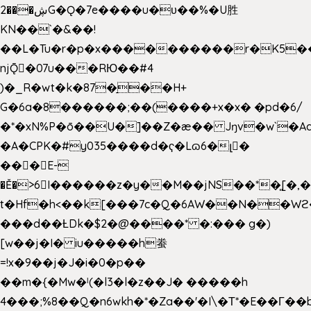
2���ڜG�Ǫ�7e����u�υ��%�U胜
KN��
`�&��!
��L�Tu�r�p�x����������r�K5��
njǬ�07u���RЮ��#4
)�_R�wt�k�87�̠��H+
G�6a�8������;��(����+x�x� �pd�6/
�*�xN%P�ō��U�]��Z�æ�� Jŋv�w`�Aa
�A�CPK�#y035����d�ҁ�Lɷ6�լ�
���E-
�Ě�>6򁊔I������z�y��M��jNS��*�͈[
t�Hf�h<��k[���7c�Q�6AW��N��
���d��ȽDk�$2�@����* �:��� g�)
[w��j�I� iu�����h䖭
=!x�9��j�J�i�0�p��
��m�{�Mw�ˡ(�l3�l�z��J� �����h
4���;%8��Q�n6wkh�*�Za��'�I\�Τ*�E��Γ��