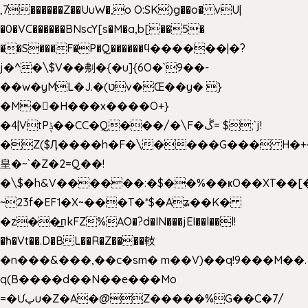
,7������Z��UuW�,o O:SK)g��o� vU|
�0�VC������BNscY[s�M�a,b[��5�
��S���F�P�Q������ϥ������|�?
j�^�\$V��刜�{�u]{6O�`9��-
��w�yML�J.�(טv�Œ��y� }
�M��H���x����O+}
�4|VtPݙ��CC�Q���/�\F�ڴ= $;`j!
�Z($Ӆ����h�F�\����G��� H�+
皇�~`�Z�2=Q��!
�\$�h&V������:�$��%��ҝO��XT��[
~23f�EF˦�X~���T�*$�Aʑ��K�
�z��͟пkFZ%AO�?d�IN���jEI��l��l!
�ħ�Vt��.D�BL��R�Z����䡋
�n���&���,��c�sm� m��V)��q!9���M��.
q(B����d��N��e���Mo
=�Ưپu�Z�A�@Z�����%G��C�7/