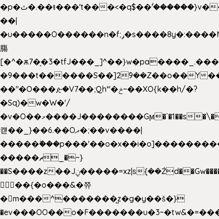
�p�ٿ�.��ŧ���'t���<�q$��۫'������}v����ݚ�F��{����:l��ɞ�N����~�>|
��|
�u�����O������n�f;ݛ�s����8y�:����M�
膓
[�^�ѫ7�͕�3�tfJ���_]^��}w�pa����_.��
�9���t������S��]2ܰ9��Z��o��Y�
��"�O���ዽ�V7��;Qh*'�ݗ~��XO{k��h/�?
�Sq)�w�W�'/
�v�O��މ����J��������Gϻ�`�1��s�\����'�I���ݭE��~%��;]���M|szvѺ5
컏��_}��6.��Oދ�;��v����|
�����ۖ���p���'��o�x��i�o]��������
�����ޗ_�~}
��S����z��Jݧ�����=xz|sܼ{��Źd��Gw�����n~
𳏮 ��{�o���&�쮸
�󧽑m���^�������̺z�g�y��š�}
�ev���OO��o�F�������u�3~�tw&�=�