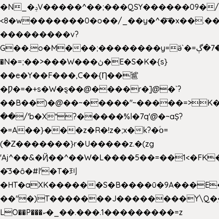
�N_�ݚV�����^��;���QSY������09�/nV{���o_�+�����k��.�/>�N�����N�jO���^�]
<8�w�������0�o��/_��y�^�͝�x��.����7��hg
���������v?
G��.o�M���;��������y=ӛ`�=ݳ�7�ڳ�
�N�=;��>���W���ڽ�E�S�K�{s}
��e�Y��F���,C��{Ƞ��䣉
�Ƿ�=�+s�W�ȿ��@����r�]@�`?
��B��)�@��~�����"~�����=>K�x
��/'b�X*?�����%l�7q'@�~aȘ?
�=A��}���z�R�!z�;x�k?�ؑօ=
(�Z�������}r�U�����z.�(zg
'Aj^��&�Ҋ��^��W�L��
��5��=��1<�FK
�͂3�ȏ�#l'�T�㺫
�HT�aXK������S�B����ū�9A���E�
��"�)T�������J��������Y\Q�ִ
LO��P���ކ�_��.���.1���������=z