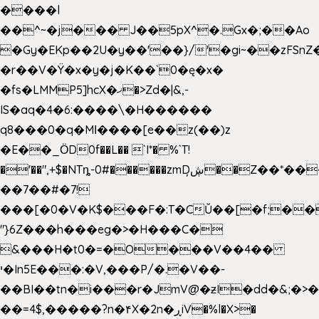
����l
��^~�j��� J��5pX^�.Gx�;��Ao
�Gy�EKp��2U�y��'��}/'�gi~��zFSnZ�
�r��V�Ÿ�x�y�j�K��`0�ę�x�
�fs�LMMP5]hcX�ޚ�>Zd�|&,-
IS�aq�4�6:����\�H������
q8���0�q�Mߊ����[e��z(��)z
�E��_ӦD0f��L�� `I*� %`T!
�'��",+$�NTȵ-0#������zmDڜ̦�
�Z��*��
��7��#�7!
���[�0�V�K$���F�:T�CŬ��[�f;��
"}6Z���h���eg�>�H���C�
&���H�t0�=�O���V��4��
י�In5E���:�V,���P/�.�V��-
��BI��tn�i���r�JmV@�ƶI�dd�&;�>
��=4$,�����?n�۴X�2n�ڕiV�%l�X>�