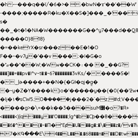
�hޟ���q��ĭ/�6�>� .�bwN�ϫˋ��'��W'
-����;�����R�ku�X��S�]���_�'��
s�
��_�t�1�NA�W�������G��^y7���d��Q8
�����O}818}
�=��ke'rX�sr���z��E�1�O
F��~�v7y�'��v ���.:�I�G�o
�*ޏ��*��W;�Ww��CK�۽�� �_��G?
���]��=��pv�I^v~t�:�~6?�������3vΚs/�����S�!
�_|ɚ����+��N�{�Gɫ�qj�g͖�
�~y�Z�Y����k}o�'�����y��{�0{��'ƻw��"��ɷ���]7x��w�b
�ǉ�۱�sCW5.:O݉�����j���2�`�z;#d;V��
����g>�\=��k��3���sսM߼�o?�R+
<�����<}|q���y��'O����;lg^�b�Cϸ��8��ָ�
��6�^��{�~�Π�*Eȼ�
Ư���g�::�\���z�/v
7�KԳ���E\4��L���.�68���n�`��D�tw��