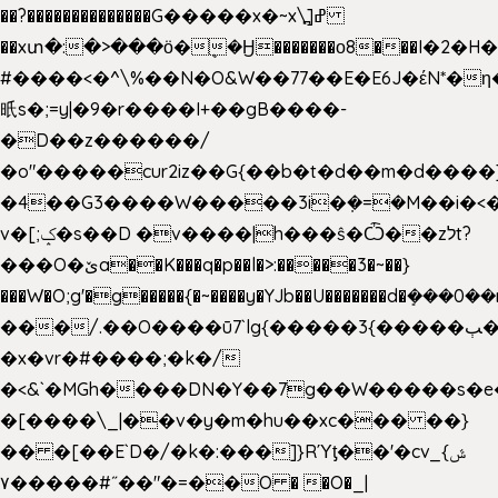
��?��������������G�����x�~x\߽]ߝ
��xտ�:�>���ӧ�ܷ�Ӈ�������ο8���I�2�H��
#����<�^\%��N�O&W��77��E�E6J�έN*
㫝s�;=y|�9�r����I+��gB����-
�D��z������/
�o"�����cur2iz��G{��b�t�d��m�d����]�h
�4��G3����W�����3i�ܼ�=�M��i�<��&
v�[;ݤ�s��D �v����|h���ŝ�Ѽ��zלt?
���O�ێa��K���q�p��l�>:�����3�~��}
���W�O;g'�g�����{�~����y�YJb��U�������d�ܻ�
���/.��O����ū7`lg{�����3{�����ﭓ��ltr
�x�vr�#����;�k�/
�<&`�MGh����DN�Y��7g��W�����s�
�[����\_|��v�y�m�hu��xc��� ��}
�� �[��E`D�/�k�:���]}RΎƫ��'�cv_ݜ}
��˝#�����۷O � �O�_|
��=�