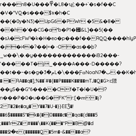
r���n8�U���߾�L8�ʯ{;��+`�s�f��C
�V�"VQ�s���$ҡ�h�C
��(�Ѹ�N3)�UpG6�PWr �5&�8�
��h�'��CG�a*b�P1�꘯&L]��5(��
�sλ�cFW`ͦ�k�H�eo�p���f��RQQ����hlyP8@�CV�*
�j�i4�?��|=� -O�as��þ?
_w��\�.�y�������������iB2���-
ʽ��� ��T�j_����A���-D�����?
��t��~�s�g�م�3L�\���ƑߛNoaNٮ�7.��K�h8K�Ύ���haB��#��>�b�#�f�<��
� �RA��q�],%��`#�{��P����K��!��mTJ�Q�G>:c䧣
��yS��G"6����Cf�T�l�U�I?
n���P�0�u��G�FK"r:[�ՠ�j?
2 T�2�e�ay�`Y��7�U-�}}EEǮ�!
��6$�����S*�k�{�|0����ƈ� �qa�(d���5
;���1rZ� #���\��
K{���*P�B@�d
���Ջ�e(������Q�5m�-&����a?