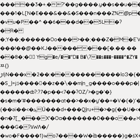
�����3�+.�?'��g����.y��s��u�
���1�L[N�E���&��&�S���n���Z% @p
�vu�P��^ ��6���d��5L�?
�R�
�;Y��;������Oo���>��;���Z�M�E
���!��@��KJ��������[�.�� ��
��8�;�򜸥 Yg�e/��"D�
B�
\?��s���~����^�ZY�
ﾹ{}
����������loϿ�{�nl^<�گ;��#�c��s.^^~�qF��w
ڑήN���x�2��:�
�S_|=jݿ������z��\��m|n_g����o���p�|
������ȸ?:?7�p��<7��?OZ/>�g�'�}
�s�m�'#�������at��>��x�y'��=�V�{�)ʻ�
{��ǝï��<�ܓǗ���d+���Q|ru+�>�g{��U�<�������x���U��?
�n�7[_���X'�Oa�������0���o��ޓ>O�ޝ�>
���G�?גּWΛ�/
�wo�F����1}wo7����W�۫ȸ�����}g�ś