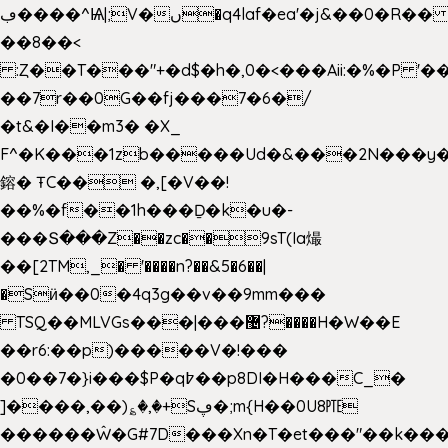
ڢ����^Ѩ|;V�ں�q4laf�ea'�j&��0�R�� J0O
��8��<
:Ȥ��T���"+�d$�h�,0�<�
��Aii:�%�P 
��7r��0G��fj���7�6�/
�t&�I��m3� �X_
F^�K���1zb�����Ud�&���2N���y�
鎔� ŦC�� �,[�V��!
��%�f��1h���Ḏ�k�u�-
���Տ���Z��zc��9sT(Ia熶
��[2TM,_� '����n?��&5�6��|
�Sӥ��0�4q3g��v��9mm���
TSQ��MLVGs���|���޴?����H�W��E
��r6:��p)�����V�!���
�0��7�}i���$P�q߈��p8DI�H���C_�
]����,��)؏�,�+Sڥ�;m{H��0U8㉐
������Ŵ�G#7D���Xn�T�et���"��k����5K