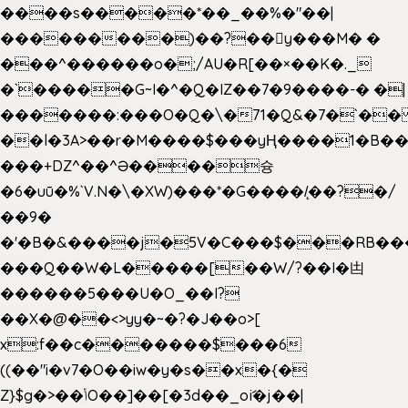
����s�����*��_��%�"��|
���������)��?��򥞾y���M� �
���^������o�;/AU�R[��×��K�._
�`�����G~I�^�Q�IZ��7�9����-� �|
�������:���O�Q�\�71�Q&�7�`�
��l�3A>��r�M����$���yҢ����1�B��
���+DZ^��^Ə����슝
�6�uū�%`V.N�\�XW)���*�G����/̨��?�/
��9�
�'�B�&����j�5V�C���$���RB��
���Q��W�L�����[��W/?��I�凷
������5���U�O_��I?
��X�@��<>yy�~�?�J��o>[
x:f��c�������$���6
((��"i�v7�O��iw�y�s��x�{�
Z}$g�>��ݳO��]��[�3d��_oަi�j��|