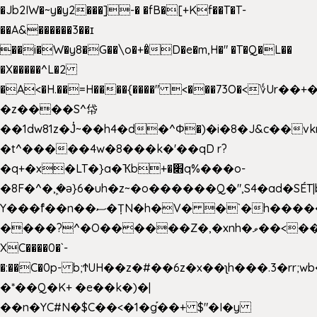
�Jb2IW�~y�y2���]-� �fB�[+Kf��T�T-
��A&������3��ɪ
��i�W�y8�G��\o�+�̊D�e�m,H�" �T�Q�L��
�X�����^L�2
�A<�H.��=H����{����" <���73O�<؇Ur�
�z����S^帒
��1dw81z�J̔~��h4�d�
^Φ�)�i�8�J&c��v
�t^�����4w�8���k�'��qD r?
�q+�x�LT�}a�Ҡb+�׋q%���o-
�8F�^�ܾ,�ә}6�uh�z~�o������Q�",S4�ad�SÉT|b
Y���f̄��n��ސ�ȚN�h�V� �`�h�����|
����?^�O������Z�,�xnh�ވ��<���u4Ɠ��+�
XC����0�`-
�:��C�0p- b;ϮUH��z�#��6z�x��ʅh���.3�rr
�*��Q�K+ �e��k�)�|
��n�YC#N�$C��<�1�g֡��+ $"�I�y