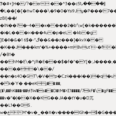
͞3�#+]H�/?�er ��^3��c5Ն����||
�L��[�[�חwT.���\�9�0�Ysi9Jy�P���!7���,�>�P�z�k��-
zBI}��!
�lN��7�~4�i�x����2�b'\w[�k����
�i�L���i<���4u�p�eL �kb�g
]E�ǁ�&�1 6$�-"ڰ��&��z���]�kvX� �
�K��J���km*�%+����+m8vut`~�f�޶CF
/�B1�
��!hM�E\�^jR�E���$�f�"�Y[�;J����,
���ֲ��\��/
��n�s4O�GT\�V�*p�ᑕzӵ���I��)�q�u
� ̀k�ϓ� ��eKj��:��,
(�\��hK���r��Ʉ3W�s��D�tM�>Ʃ1����/7kF�\�gF
��v�"�|��X��KG��JA��tY�u�D兀
��L1��OS۔
w�ځM*�v�_��X�v����IGh�+$�G���]e�`�I�n��YzeU('Lr�2���l�Tnx��hm�B��,�,�E��_��ֲ