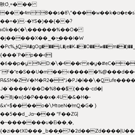
䩡Ơ˼=���
���4m8��s�8\"����w��k�a�e�s\n
��=�}.-�YS�)��{��?
ʜ0k��(�\������%��O�
�į�����X��_�>̲���I�W
�Pc%ڨQA�gOg���jL�je�K˗��O��w��m��)��_��Rߊu>
{���`P�p��<||
�6��p�y%D:�\�4��r e�y�#eC��
ˇF�*e�S��U�m��<�����%@���d���
R&SM�ZV�M�R2�*ڏ�PJ�l��\�Qufe����<�l���
J�`����V��D�%8��$(���-cd�|
�8j�x{d�P���x�.4U�&�H�-
&x'=$����o�\MtaeN�!mQ�G� }
��5��ԁ_Ja~��� "F��ZG|
�~�������u�Ei��,�,
{�zi��tX0���_b��̘�7�2d��Zd����|U�