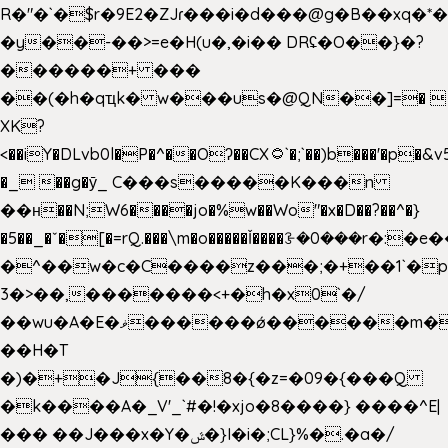
R�"�`�$r�9E2�ZJɾ���i�d���@g�B��x
�y��-��>=e�H(u�,�i�� DRʢ�O��}�?
������+ ���
��(�h�qҵk� w���us�@QN��]=� 
XK?
<��iY�DLvb0l�P�^��Oʔ��CX۝`�;`��)b���'�p�&v5(�
�_ ��g�ӯ_ C���s�����K���n
��н��N;W6����jo�%w��Wo"�x�D��?��^�}
�5��
_�ˇ�[�=rQ.���\m�o�����Ǐ����ꗿ�0���r�:�e�
�^��w�c�C����z���;�+��1`�p
3�>��,�������<+�h�x0`�/
��wu�A�E�ޥ������ǿ������m��d�C��9��e�D��1�2�/
��H�T
�)�+�J{��8�{�z=�09�{���Q
�k����A�_V'_`#�!�xjo�8����} ����^E|
��� ��J���x�Y�ݜ�}I�i�;CL}%�.�a�/