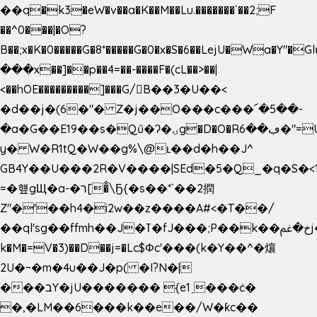
��q�k3�eW�v��a�K��M��Lu.�������`��2;F
��^0���|�O?
B��;x�K�0�����G�8*�����G�0�x�S�6��LejU�Wa�Y"
���x��]��p��4=��-����F�(cL��>��|
<��hOE���������]���G/B��3�U��<
�d��j�(6�"� Z�j��O���c���՜�5��-
�a�G��E19��s�Qű�ʔ�ۍg�D�O�Rڢ��6�"=Uh����
y� W�R1tQ�W��g%\@ʟ��d�h��J^
GB4Y��U���2R�V����|SEd�5�Q_�q�S�<1
=�헆gЩ�a-�ר[�̐\Ҕ{�s��*`��2撋
Z"�'��h4�i2w��z����A#<�T��/
��ql'sg��ffmh��J�ߠ�fJ���;P��k��خ�ﰬj��0��E8��6G���գN9?
k�M�=V�3)��D��j=�Lc$Φc'���(k�Y��^�爙
2U�~�m�4u��J�p( �I?N�|
���בY�jU������� {e1ˏ���ċ�
�,�LM��6���k��e��/W�ƙc��