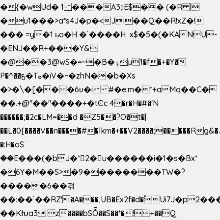
�{�wUd� 1 ���A3;iE$�� (�R |
�u1���>a*s4J�p�<Ji��Q��R!xZ�!
��� =y�1 ьo�H �`����H x$�5�(�KANU-
�ENJ��R+���Y&
�@��3@wS�=~�B�ۊµ1�f�+�Y�
P�^��ҕ�Tە�iV�~�zhN��b�Xs
�>�\�[���6ʋ�i #�e:m�*+aMq��C�
��.+@"��"����+�tϾc 4�r�H�#�'N
������;�2c�LM=��d �Z5��?O�t�|
��L�0[����V��n����#�lkm�+��V2����;�����Rg&�
�:H�oSۤ
��E���(�bJ�*2�u������i�1�s�Bx*
�6Y�M��S>�9��������TW�?
�����6��겪
��:��`��RZ'�A���,UB�Ex2f�d�֠Ui7J�p2
��KԽa3 z����bSȬ��S��*�!+��Q