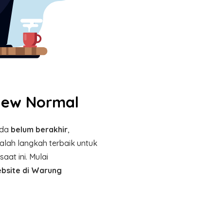
 New Normal
nda
belum berakhir
,
 adalah langkah terbaik untuk
aat ini. Mulai
bsite di Warung