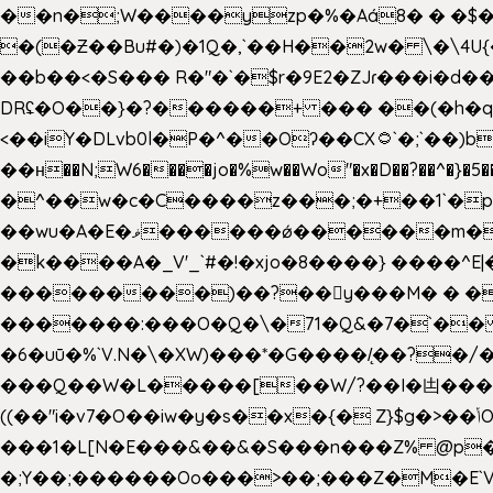
��n�;W����yzp�%�Aá8� � �$��
�(�Ƶ��Bu#�)�1Q�,`��H��2w� \�\4U{
��b��<�S��� R�"�`�$r�9E2�ZJɾ���i�
DRʢ�O��}�?������+ ��� ��(�h�q
<��iY�DLvb0l�P�^��Oʔ��CX۝`�;`��)b���'�p�&v5(� �_ ��g�ӯ_ C���s�����K���n
��н��N;W6����jo�%w��Wo"�x�D��?��^�}�5�
�^��w�c�C����z���;�+��1`�p�
��wu�A�E�ޥ������ǿ������m��d�C��9��e�D��1�2�/��H�T �)�+�J{��8�{�z=�09�{���Q
�k����A�_V'_`#�!�xjo�8����} ����^E|��� ��J���x�Y�ݜ�}I�i�;CL}%�.�a
���������)��?��򥞾y���M� � ��
�������:���O�Q�\�71�Q&�7�`��
�6�uū�%`V.N�\�XW)���*�G����/̨��?
���Q��W�L�����[��W/?��I�凷�����
((��"i�v7�O��iw�y�s��x�{� Z}$g�>��ݳO��]��[�3d��_oަi�j��|�����3�+.�?'��g����.y��s��u��m��!
���1�L[N�E���&��&�S���n���Z% @p
�;Y��;������Oo���>��;���Z�M�E