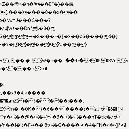
��[,�������8��x���
2o�\w^J���C���?
-�Y�R���KI?J���-
,��x9�A!k����
fn�:I�0K�}�6��r����)�zJfe�6��[Ɲ
"*m���@��4]�3�� ���nT�':Ic�/e