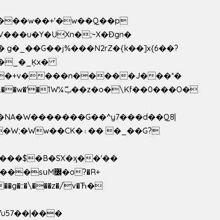
V���u�Y�UXn�;~X�Ɖgn�
�3L�$��e��w߼���?��i��������D|��IY�������͛����o�]�����c_��ģ��/o��.�K�X����t�x/w'��D�?t�.��w�'�1W¼ݕޮ��z�o�\Kf��0���O�
1�NA�W�������G��^y7���d��Q8|
սM߼�o?�R+
��g�::�\���z�/v�Ћ�
7u57��|���