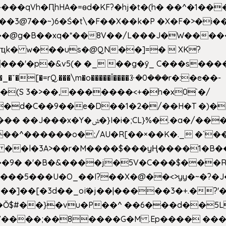
��qVh�ԤhHA�=ɵd�KF?�hj�t�(h� ��^�1��
��3@7��~)6�Ś�t\�F��X��k�P �X�F�>�i��
d���@g�B��xq�*��8V��/L���J�W����
ҵk� w���us�@QN��]=�  XK?
�
_�ˇ�[�=rQ.���\m�o�����Ǐ����ꗿ�0���r�:�e��-
(S 3�>��,�������<+�h�x0`�/
�/����s�����*��_��%�"��|
�^������o�;/AU�R[��×��K�._ �`��
 ��l�3A>��r�M����$���yҢ����1�B�
�/��9� �'�B�&����j�5V�C���$���
�5���U�O_��I?��X�@��<>yy�~�?�J
�Ŏ$#��}�vu�P��^ ��6���d��
`V����;��8����G�M .Ep���� ��