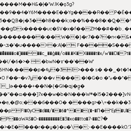
�����M��H&�|�'W.lK�ϙ3g?
�3��QB�j�3��h8���k;a��%���8�:�Q��
f��ZM��#��b؍�� g� _��G��j%���N2rZ�{k��]x{6��?
��*�
6HN�.����p�4y
�3l>��� s� ��_�t�
���.:�I�G�o �*ޏ��*��W;�Ww��CK�۽�� �_��G?
�!�_|ɚ����+��N�{�Gɫ�qj�g͖�
�N���W܍�l5�2���]vN���$�B�SX�ӽ��'��
e,�@o;���б���O� ����g>�\=��k��3���s
���p FI�ѸC�d��/��6�^��{�~�Π�*Eȼ�
Ư�
��aWAS�O-���������E�3�xo��tta�7-��Ը?�
>�E�l���r��y�}�u�\�;-��E����kO.'