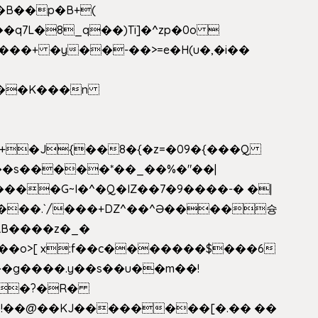
�B��p�B+(
�q7L�8_q��)Ti]�^zp�0o 
���+ �y��-��>=e�H(u�,�i��
���G~I�^�Q�IZ��7�9����-� �|
���.`/���+DZ^��^Ə����슝
RB����z�_�
��o>[ x:f��c�������$���6
5L�?�R�
�!��@��KJ��������[�.�� ��