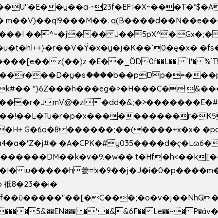
�E��y��a-~23f�EF˦�X~���T�*$�Aʑ��K�
sm� m��V)��q!9���M��. q(B����d��N��e�
l++}�r��V�Ÿ�x�y�j�K��`0�ę�x� �fs�LMMP5]hc
��ɍ���D�y�sު����b��pDp�=���
�k#�� "}6Z���h���eg�>�H���C� 
&��!��L�Tu�r�p�x����������r�K5
��H+ G�6a�8������;��(����+x�x� �p
�a�*Z�j#� �A�CPK�#y035����d�ҁ�Lɷ6�
[�,�������DM��k�v�9.�w�� t�Hf�h<��
 iu�����h䖭=!x�9��j�J�i�0�p�� ��m�{�M
 袛8�23��i�
f��ȕ�����"��[�C���;�o�v�j��NhG�m