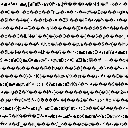
���y[�F�8�ϫ0ŀ�վ���!�!�M $i�#˲-k�
�=O��~�b��q��Fnظ���wo%�Ʃe���+gI��9��4�Y6M����E��Yg����R�� P�Ȇ����w��+'�w��Q��p
�$l�n�4�(��Yb� �Z9 ���IR��'v���
+k���f4Ԏ���~sM�����[=��6�S�Y�i�����gƊx�����uc�SV�x�
�o��C�iLN�ˉ��]�{o�O����{��S�y���s<ٳ���������:��;W��}�r7��?�n<�&�_�_Ķx�
��'�>�z���Uvb�A����pљ����$�<(��M,�~ݏ�'�u����>�:A|�  F����S����+v����n�����J�
$ ��í�CQ��.G=��ڍo@qw�D�O;�ZH��啸�hޟ���q��ĭ/�6�>� .�bwN�ϫˋ��'��W'
-����;�����R�ku�X��S�]���_�'��
�����O}818}�=��ke'rX�sr���z��E�1�O F��~�v7y�'��v 
���]��=��pv�I^v~t�:�~6?�������3vΚs/�����S
�~y�Z�Y����k}o�'�����y��{�0{��'ƻw��"��ɷ���]7x��w�b
�ǉ�۱�sCW5.:O݉�����j���2�`�z;#d;V����
<�����<}|q���y��'O����;lg^�b�Cϸ��8��ָ�
7�KԳ���E\4��L���.�68���n�`��D�tw���P
�
҂�d'_��ǋ����V_<����c�c��`��>t��