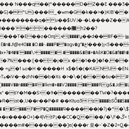
^��� N���q��|^�����D�Z��E ���3�
�o�G}�^L}���I_�wm�G�k��>�)KIB
��Q���������q� ʋ��$UV˩�-�L����Z��
��`�������޼h2��?
�E��z�Oɱ,ҹ(����'y��d��8F�~놀r m'6n
gv�g"�ځ!���)j<5������;�f��aX���_�s��?���@�xE]�
4�!�`���\>�����˴�����&�B�=�As͒K�O�&�f��
%���:[���j�x ��1��]�f�,���O!
� =y�1 ьo�H �`����H x$�5�(�KANU-�
0[����V��n����#�lkm�+��V2����;�����Rg&�Jd�L
s�Bx* �6Y�M��S>�9��������TW�?���
��R�at�,U��r��P�# ��KԽa3 z����bSȬ��S��*
��5� ��S���F�P�Q������ϥ������|�?j�^
���m#����i���]e(���r 皇�~`�Z�2=Q�