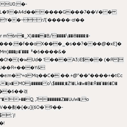
U0;�-
'� �L�9�A4d������G���7��V� �
AY��~ rԮ`�����-a!��
�_X}�i���B/����\��i8����:�-
h�Mm)���p�`���ᅢ�6����&�
�{�wUd� 1 ���A3;iE$�� (�R |
ENJ��R+���Y&
�jx�MOj����� o\$����;�Ź1�Lk�w�B�:Ř��`��6�D�
��6��겪
�!+��Q ,7������Z��UuW�,o
�\$V��刜�{�u]{6O�`9��-
�!