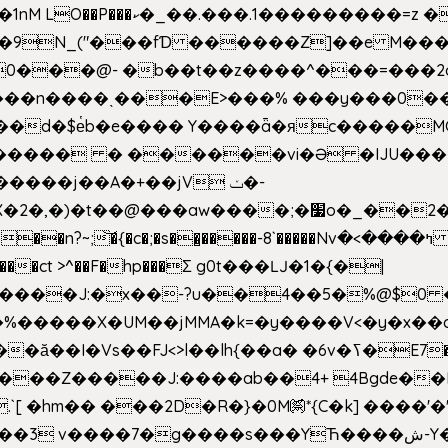
�Z��#�n�*��"�)��䑺
.ʳ��9N_("���fƊ ������Z]��e M�
o/��0���@- �b��t��z����^���=���
������ � ������vi�Ə �IJU���
����j��A�+��jV ݖ�-
{�c�;�s��̺�����-8`�����Nvߤ����>� ��\�܃�˓n >��
>����ct >^��F�hp���Σ g0t���Ǉ�1�{�|
�����X�UM��jMMA�k=�y����V<�y�x��c
�ӑ��I�Vs��FJ<>l��lh{��a
� �6v�ߖ�E7��"I�ȶmZ)i�3� ���:���,
����Z�����J:����ab��4+ 4Bgde��EX
����%�E6�[m.`[ �hm�� ���2D�R�}�0M㉀*{C�k] ��
��'�
��YЋ����ش-Y�'n��l�`)�F↣��l8t�G���͑��4�FN�]?f