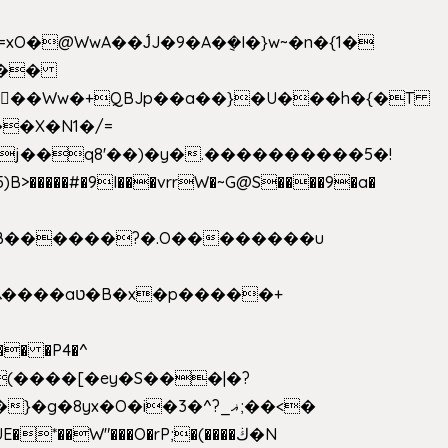
>�����#�9I���vrrW�~G@S����9�a�
�B������?�.O��������u
�� �P4�^
8yx�O�i�3�^?_ޣ;��<�
*��W"���O�rP;�(����ڬ�N