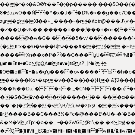
���*�<�&O©'t��F�;�p����� ���5O��{�|
ݿ�8ozwO��Ń�^�x�J��D%�<��͉q��e7C��q�ȝNמ��t'h������hǛ���<�NN޸|�OwKJ���ue<=xO�@WwA��J́J�9�A�݈�I�}w~�n�{1�
zyr�g�X!��+_����~�r�ߡb#@���J\v'��uw��ؽ�Ko�d4�۵��v�t.���݁w����}_}9��ĭ��
�Z��Q�vN��;�����o���;͋���n�n=��:e:�݋'�3:�_^�}���&:Q7t�Q�5�#e~�9y�݅󈽻��/��"��Ww�+QBJp��a��}�U���
����@�w�G� ���5�v/��������1�7.vn|!x�T.�`|9=�
{�ݻ�˝x��!u�W��U|tw���#��� �HI>���h�?t �!���� �8v�l����\8��|�>��j��q8'��)�y�.����������5�!
����fXn��x�P���C��� yU�猔*X%���d��=C�
y����E��+�OblgQA����v�{�6s?_|N� -
�OƟ��q�l�H�ԋ�g'y����ov����o�
�����Ko>�sp:�v��3��)��}H� &݉}2���j�XL���ݡ�Ƈ���O@
8��%��Du,`��n�؃�CN�(��n��ւ���B�9�� �)��wP�a~ ���Lܞ����aט�B�x�p�����+
��S�Ӟ�v��=�������� .���a��
��"�]����v \B/yW�z)xȿС��<��
�rځ'����B��C���3%�Fc�@���E'�U�-�'�B��:)�H���}�`,����+�2���,;b,�`���-A.$��ہ(����[�ey�S���|�?
&�M�V|sTp1�b��_~��2WGEȐ1\�� �Kc쩇���
�;Q�{��V�_EG�pV��F�+���×��(��f� �w�t�/�;�w7��A