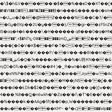
�\$�h&V������:�$��%��ҝO��XT��[��U"
�ħ�Vt��.D�BL��R�Z����䡋�n���&���,��c�
=�Ưپu�Z�A�@Z�����%G��C�7/����l ��^~�j��� J��5pX^�.Gx�;��Ao
�Gy�EKp��2U�y��'��}/'�gi~��zFSnZ�u�t�h
IS�aq�4�6:����\�H������ q8���0�q�Mߊ����[e��z(��)z �E��_ӦD0f��L�� `I*� %`T!
�'��",+$�NTȵ-0#������zmDڜ̦�
�Z��*��
���[�0�V�K$���F�:T�CŬ��[�f;�
י�In5E���:�V,���P/�.�V��-��BI��tn�i���r�JmV@�ƶI�dd�&;�>�������E�#�}b\S!��=4$,�����?n�۴X�2n�ڕiV�%l�X>�
2���ڜG�Ǫ�7e����u�υ��%�U胜KN��
`�
njǬ�07u���RЮ��#4 )�_R�wt�k�87�̠
�*�xN%P�ō��U�]��Z�æ�� Jŋv�w`�Aa4
�Ě�>6򁊔I������z�y��M��jNS��*�͈
���d��ȽDk�$2�@����* �:��� g�)[w��j�I�
4���;%8��Q�n6wkh�*�Za��'�I\�Τ*�E��Γ��b
�%����k.��AAg�5f(��0�p,W�����d�:��
��u�������KM*~ �ׯ�c)��ȣ��Wp������5&��EN����*�&&6F��Le��~�P�άv����ui?