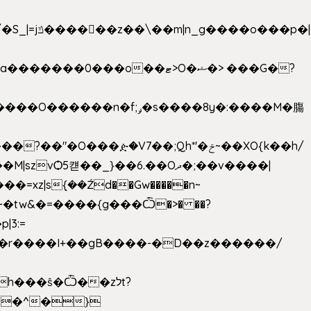
���ዽ�V7��;Qh*'�ݗ~��XO{k��h/
�tw&�=����{g���Ѽ�>� ��?
�9�r����I+��gB����-�D��z������/