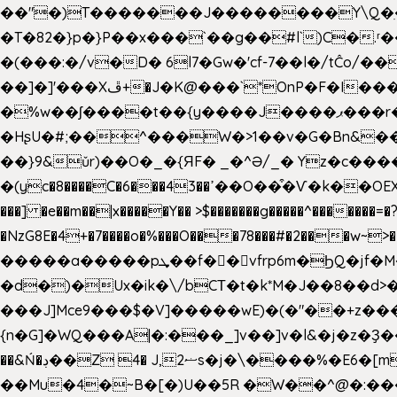
��"�)T�������J��������Y\Q�ִ�1nM LO��P���ކ�_��.���.1���������=z 
�T�82�}p�}P��x���`��g��#l`)C�
�(���:�/v�D� 6l7�Gw�'cf-7��l�/tĈ
��]�]'���Xڦ+�J�K@���`*OnP�F�I�����n����ˎ���E>���% ���y���0��/J|Wz��Dn 'j.�8�
�%w��ʃ����t��{y����J����ޕ���r��d�$e҅b�e���� Y����ǟ�яc�����MG�p-+�S�:��=�[�x��aS����d�}
�HʂU�#;��^���W�>1��v�G�Bn&
��}9&ǔr)��O�_�{ЯF� _�^Ə/_� Yz�c����
�(yc�8����C�6���43��ߴ��O��͒�Ѵ�k��OEX�2�,�)�t��@���aw����;�׷o�_��2�sy��.�=W�n��߃�{4��ߑ��i�8V6v4W�9��s���g�
���] �e��m��|x�����Y�� >$�������g�����^�������=�?��n?~;͝�
�NzG8E�4+�7����o�%���O���78���#�2���w~
�����a�����pܜ��f��vfrp6m�ϦQ�jf�M����J:�x��-?u��4��5�%@$0 �t-
�d�)�Ux�ik�\/bCΤ�t�k*M�J��8��d>�%
���J]Mce9���$�V]�����wE)�(�"��+z���
{n�G]�WQ���A|�:���_]v��]v�l&�j�z�Ҙ
��&Ń�ڊ��Z 4� J,ޟ2s�j�\
��Mu�4�~B�[�)U��5R �W��^@�:����3 v����7�g����s�