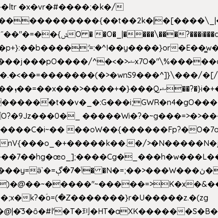
e�����������{��t��2k�|�[����\_
�[��E`D�/�k�:���]}RΎƫ��'�cv_ݜ}��=�
�p+}:��b����ܽ;=:�^I��y����}or�E��͇
<��=�������(�>�wnS9���^]}\���/�[/I
ɽu��?
 O?�9Jz���0�_ �����Wi�?�~g���=>�>�
����C�i~�� ��oW��{������Fp?�O�7o
�œo_];����Cg�_���h�w���L��x�c�p���[���T
�e�Y��F���,C��{Ƞ��䣉
)�@��~�����"~�����=>K�x�&���
;x�k?�ؑօ=(�Z�������}r�U�����z.�(zg
�@|�͂3�ȏ�#l'�T�㺫�HT�aXK������S�B