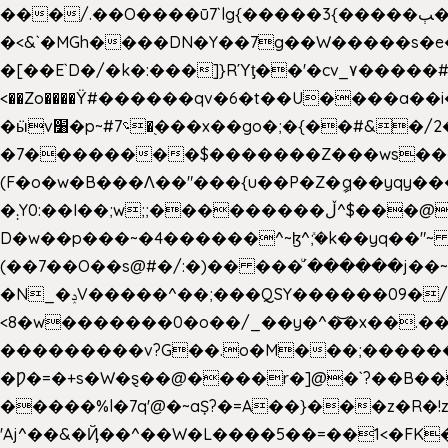
���/.��O����ū7`lg{�����3{�����ﭓ��ltr �x�vr�#����;�k�/
�<&`�MGh����DN�Y��7g��W�����s�
��˝#�����۷O � �O�_|����\���?���i���d�>�>�(��������|�:
<��Zo����Ϋ#������qv�6�t��U����a��i
�ӹv׸�p~#؝7�֭���x��go�;�{��#&�/2���j���pO����/^�<�>ޝx7O�"\%�����cKy{���N������/
�7��������$�������Z���ws���.�
(F�o�w�B���Ʌ��"���{u��P�Z�ީq��yqy����ܙ��=��x���>����+�}���Qޝ��?�}i�+��N,��us�7 ߟ����F��/Ļ�
�܄Y0:��I��;w;;���������ڵ^$�͏��@�����֡�t��v�_�:G���i;GWR�n4�gO������?
D�w��p���~�4������^~ɮ^ܺ;�k��yq��"~
(��7��O��s@#�/:�)�� ���ͧ՛������j��~
�N_�ݚV�����^��;���QSY������09�/nV{���o_�+�����k��.�/>�N�����N�jO���^�]
<8�w�������0�o��/_��y�^�͝�x��.����7��hg
���������v?G��.o�M���;��������y=ӛ`�=ݳ�7�ڳ� �N�=;��>���W���ڽ�E�S�K�{s}�
�Ƿ�=�+s�W�ȿ��@����r�]@�`?��B��
�����%l�7q'@�~aȘ?�=A��}���z�R�!z�
'Aj^��&�Ҋ��^��W�L��
��5��=��1<�FK