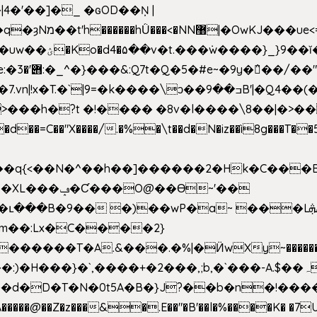
4�'��]�_ �ԍOD��Ņ |
h�{�T
k����\ͻ��ߏ��9B'|�Q4��(��X�N1�/=
�"X����/.�%�\t��d�N�iz��ì8g���T��5)B
h�b��q{<��N�^��h��]������2�Hk�C��
��Ɵ~'��
m��:Lx�C����2}
�������T�A.&���.�%|�Ӥw
Xy~�����
d�D�T�N�0t5A�B�}J?��b�n�!����}�g�
�����@��Z�z���&�.E��"�B'��l�%����K� �7UE�