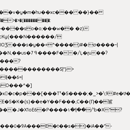
|��v�y�m�hu��xc��� ��}��
w�����so�o;���w�� �z}
OƷ���s�y��+^����)#�:σ����~|
�������������S|*}>
I|��6=|
³�S����;�_>�\9#e�꣗������ɓ<��N�o�C���G�
�J�X1oE6�P����۱�!|��/'b�X*?
����ū�9A���E�t��s�)�iA��"-