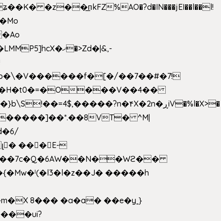
 �z��͟пkFZ%AO�?d�IN���jEI��l��l!
��Mo
X�ޚ�>Zd�|&,-
p�\�V������f�[�/��7��#�7!
&���H�t0�=�O���V��4��
�����]��*.��8VT� ^M|
d�6/
լ� ���E-
k[���7c�Q�6AW��N��Wϩ��
w�ˡ(�l3�l�z��J� �����h
�X 8��� �a�a� ��e�y˿}