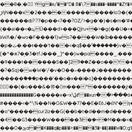
��8�;�򜸥 Yg�e/��"D�
B�
\?��s���~����^�ZY�
����������loϿ�{�nl^<�گ;��#�c��s.^^~�qF��w[k�ߜ��Yu�/�S_|=jݿ������z��\�
ڑήN���x�2��:�
������ȸ?:?7�p��<7��?OZ/>�g�'�}�s�m�
{��ǝï��<�ܓǗ���d+���Q|ru+�>�g{��U�<�������x���U��?�n�7[_���X'�Oa�������0���o��ޓ>O�ޝ�> ���G�?
גּWΛ�/�wo�F����1}wo7����W�۫ȸ�����}g�śX+����w�O�������?
�p�ٿ�.��ŧ���'t���<�q$��۫'������}v����ݚ�F��{����:l��ɞ�N����~�>|��|�u�����O������n�f;ݛ�s����8y�:����M�膓
[�^�ѫ7�͕�3�tfJ���_]^��}w�pa����_.��
�9���t������S��]2ܰ9��Z��o��Y�����J
�?�Sq)�w�W�'/�v�O��މ����J��������Gϻ�`�1��s�\����'�I���ݭE��~%��;]���M|szvѺ5컏��_}��6.��Oދ�;��v����|
�����ۖ���p���'��o�x��i�o]���������Gg�?�����ޗ_�~}��S����z��Jݧ�����=xz
𳏮 ��{�o���&�쮸�󧽑m���^�������̺z
��������������G�����x�~x\߽]ߝ ��xտ�:�>���ӧ�ܷ�Ӈ�������ο8���I�2�H��7]�s�Ç�,ys���p|3:=
#����<�^\%��N�O&W��77��E�E6J�έN*
�o"�����cur2iz��G{��b�t�d��m�d����]�h
�4��G3����W�����3i�ܼ�=�M��i�<��&_>e�͋'�����Eb"7� v�
���O�ێa��K���q�p��l�>:�����3�~��}���W�O;g'�g�����{�~����y�YJb��U�������d�ܻ���0��n;���\|9�^�}