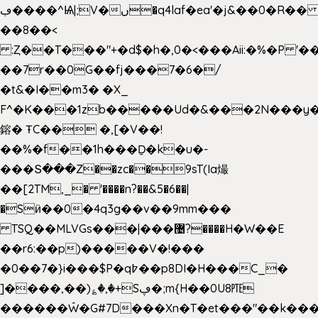
ڢ����^Ѩ|;V�ں�q4laf�ea'�j&��0�R�� J0O
��8��<
:Ȥ��T���"+�d$�h�,0�<�
��Aii:�%�P 
��7r��0G��fj���7�6�/
�t&�I��m3� �X_
F^�K���1zb�����Ud�&���2N���y�
鎔� ŦC�� �,[�V��!
��%�f��1h���Ḏ�k�u�-
���Տ���Z��zc��9sT(Ia熶
��[2TM,_� '����n?��&5�6��|
�Sӥ��0�4q3g��v��9mm���
TSQ��MLVGs���|���޴?����H�W��E
��r6:��p)�����V�!���
�0��7�}i���$P�q߈��p8DI�H���C_�
]����,��)؏�,�+Sڥ�;m{H��0U8㉐
������Ŵ�G#7D���Xn�T�et���"��k����5K