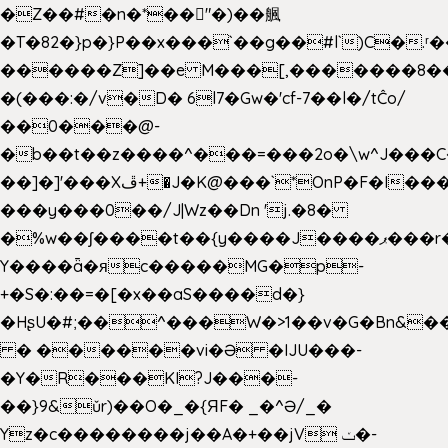
�Z��#�n�*��"�)��䑺
�T�82�}p�}P��x���`��g��#l`)C�.
������Z]��e M���[,�������8�
�(���:�/v�D� 6l7�Gw�'cf-7��l�/tĈo/
��0���@-
�b��t��z����^���=���2o�\w^J���C
��]�]'���Xڦ+�J�K@���`*OnP�F�I�����n����ˎ���E>���%
���y���0��/J|Wz��Dn 'j.�8�
�%w��ʃ����t��{y����J����ޕ���r��d�$e҅b�e����
Y����ǟ�яc�����MG�p-
+�S�:��=�[�x��aS����d�}
�HʂU�#;��^���W�>1��v�G�Bn&
� ������vi�Ə �IJU���-
�Y�R���KI?J���-
��}9&ǔr)��O�_�{ЯF� _�^Ə/_�
Yz�c��������j��A�+��jV ݖ�-