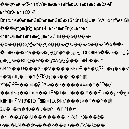
��q�k3�eW�v��a�K��M��Lu.�������`��2;F
��^0���|�O?
B��;x�K�0�����G�8*�����G�0�x�S�6��LejU�Wa�Y"
���x��]��p��4=��-����F�(cL��>��|
<��hOE���������]���G/B��3�U��<
�d��j�(6�"� Z�j��O���c���՜�5��-
�a�G��E19��s�Qű�ʔ�ۍg�D�O�Rڢ��6�"=Uh����
y� W�R1tQ�W��g%\@ʟ��d�h��J^
GB4Y��U���2R�V����|SEd�5�Q_�q�S�<1
=�헆gЩ�a-�ר[�̐\Ҕ{�s��*`��2撋
Z"�'��h4�i2w��z����A#<�T��/
��ql'sg��ffmh��J�ߠ�fJ���;P��k��خ�ﰬj��0��E8��6G���գN9?
k�M�=V�3)��D��j=�Lc$Φc'���(k�Y��^�爙
2U�~�m�4u��J�p( �I?N�|
���בY�jU������� {e1ˏ���ċ�
�,�LM��6���k��e��/W�ƙc��