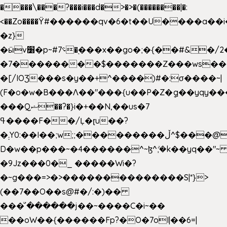
����\���?���i���d�>�>�(��������|�:
<��Zo����Ϋ#������qv�6�t��U����a��i
�z}
�ӹv׸�p~#؝7�֭���x��go�;�{��#&�/2���j���pO����/^�<�>ޝx7O�"\%�����cKy{���N������/
�7��������$�������Z���ws���.
�[/IOƷ���s�y��+^����)#�:σ����~|
(F�o�w�B���Ʌ��"���{u��P�Z�ީq��yqy����ܙ��=��x���>���
���Qޝ��?�}i�+��N,��us�7
ߟ����F��/Ļ�ɽu��?
�܄Y0:��I��;w;;���������ڵ^$�͏��@�����֡�t��v�_�:G���i;GWR�n4�gO������?
D�w��p���~�4������^~ɮ^ܺ;�k��yq��"~ 
�9Jz���0�_ �����Wi�?
�~g���=>�>��������������S|*}>
(��7��O��s@#�/:�)��
���ͧ՛������j��~����C�i~��
��oW��{������Fp?�O�7oI|��6=|