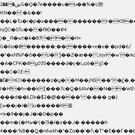
2���ڜG�Ǫ�7e����u�υ��%�U胜
KN��
`�&��!
��L�Tu�r�p�x����������r�K5��
njǬ�07u���RЮ��#4
)�_R�wt�k�87�̠��H+
G�6a�8������;��(����+x�x� �pd�6/
�*�xN%P�ō��U�]��Z�æ�� Jŋv�w`�Aa
�A�CPK�#y035����d�ҁ�Lɷ6�լ�
���E-
�Ě�>6򁊔I������z�y��M��jNS��*�͈[
t�Hf�h<��k[���7c�Q�6AW��N��
���d��ȽDk�$2�@����* �:��� g�)
[w��j�I� iu�����h䖭
=!x�9��j�J�i�0�p��
��m�{�Mw�ˡ(�l3�l�z��J� �����h
4���;%8��Q�n6wkh�*�Za��'�I\�Τ*�E��Γ��