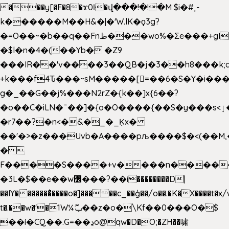
���y[�F�8�ϫ0ŀ�վ���!�!�M $i�#˲-
k������M��H&�|�'W.lK�ϙ3g?
�=O��~�b��q��Fnظ���wo%�Ʃe���+gI��9��4�Y6M����E��Yg����R�� P�Ȇ����w��+'�w��Q��p
�$l�n�4�(��Yb� �Z9
���IR��'v����3��QB�j�3��h8���k;
+k���f4Ԏ���~sM�����[=��6�S�Y�i���
g� _��G��j%���N2rZ�{k��]x{6��?
�o��C�iLN�ˉ��]�{o�O����{��S�y���s<ٳ���������:��;W��}
�r7��?�n<�&�_�_Ķx�
��'�>�z���Uvb�A����pљ����$�<(��M,�~ݏ�'�u����>�
� 
F����S����+v����n����
�3L�$��e��w߼���?��i��������D|
��IY�������͛����o�]�����c_��ģ��/o��.�K�X����t�x
t�.��w�'�1W¼ݕޮ��z�o�\Kf��0���O�
$
��í�CQ��.G=��ڍo@qw�D�O;�ZH��啸