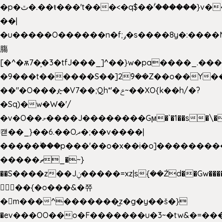
�p�ٿ�.��ŧ���'t���<�q$��۫'������}v����ݚ�F��{����:l��ɞ�N����~�>|
��|
�u�����O������n�f;ݛ�s����8y�:����M�
膓
[�^�ѫ7�͕�3�tfJ���_]^��}w�pa����_.��
�9���t������S��]2ܰ9��Z��o��Y�
��"�O���ዽ�V7��;Qh*'�ݗ~��XO{k��h/�?
�Sq)�w�W�'/
�v�O��މ����J��������Gϻ�`�1��s�\����'�I���ݭE��~%��;]���M|szvѺ5
컏��_}��6.��Oދ�;��v����|
�����ۖ���p���'��o�x��i�o]��������
�����ޗ_�~}
��S����z��Jݧ�����=xz|sܼ{��Źd��Gw�����n~
𳏮 ��{�o���&�쮸
�󧽑m���^�������̺z�g�y��š�}
�ev���OO��o�F�������u�3~�tw&�=�