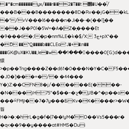
.�^�cm������yx/���r�i�2�T��t ΢�U��̈́/
���B���8��������8D�Rv��jG��kL
�*/vV���l6����n�Ji��-�(��l]֚��
��J��P0l�5W=�A�|Z�ͅ����Et
�9���6�;l�p�nm%LE�k�$/X; ڃ3+pX*��
�ެD ��*Q����b��CLEa'J�+�:n��
���GK@uX�KU��,Ie�w։��1���􆆕����0[G:)d��
獧
>�p��Tng����Z��d61�0���N�Y�C�F5���
�J0�]���=�/� �44���
Y�)Z:��CFN8�j/������E(���-
�N���}H 75"�$��~�:չ�͟UB�^�p��o
���ۜ=FMy̌��7�7y���БKv�K����r>�W
둽
H�>�;�hrL�g�f�|7��!yM�̊O��Vs5���r�
�q<��9��y����at#HMS�Dui