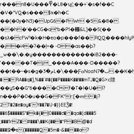
r���n8�U���߾�L8�ʯ{;��+`�s�f��C
�V�"VQ�s���$ҡ�h�C
��(�Ѹ�N3)�UpG6�PWr �5&�8�
��h�'��CG�a*b�P1�꘯&L]��5(��
�sλ�cFW`ͦ�k�H�eo�p���f��RQQ����hlyP8@�CV�*
�j�i4�?��|=� -O�as��þ?
_w��\�.�y�������������iB2���-
ʽ��� ��T�j_����A���-D�����?
��t��~�s�g�م�3L�\���ƑߛNoaNٮ�7.��K�h8K�Ύ���haB��#��>�b�#�f�<��
� �RA��q�],%��`#�{��P����K��!��mTJ�Q�G>:c䧣
��yS��G"6����Cf�T�l�U�I?
n���P�0�u��G�FK"r:[�ՠ�j?
2 T�2�e�ay�`Y��7�U-�}}EEǮ�!
��6$�����S*�k�{�|0����ƈ� �qa�(d���5
;���1rZ� #���\��
K{���*P�B@�d
���Ջ�e(������Q�5m�-&����a?