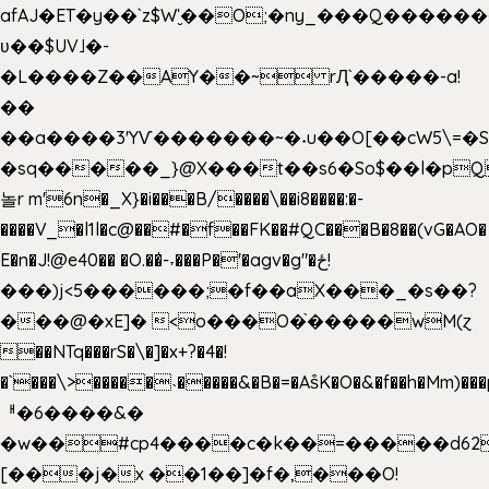
afAJ�ET�y��`z$W'̮��O;�ny_���Q���
ʋ��$UV˩�-
�L����Z��AY��~ rԮ`�����-a!
��
��a����3'YѴ�������~�˖u��O[��cW5\=�SI�
�sq�����_}@X���t��s6�So$��l�pQ
놀r m'6n�_X}�i���B/����\��i8����:�-
����V_�l1l�c@��#�f��FK��#QC���B�8��(vG�AO�
E�n�J!@e40�� �O.��̍-˕���P�'�agv�g"�ځ!
���)j<5������;�f��aX���_�s��?
���@�xE]� <o���O�֙�����wM(ɀ
��NTq���rS�\�]�x+?�4�!
�`���\>�����˴�����&�B�=�As͒K�O�&�f��h�Mm)���p
ᅢ�6����&�
�w��#cp4����c�k��=�����d62
[���j�x ��1��]�f�,���O!