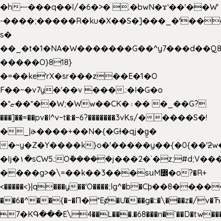
�hޟ���q��ĭ/�6�>� .�bwN�ϫˋ��'��W'
-����;�����R�ku�X��S�]���_�'��
s�
��_�t�1�NA�W�������G��^y7���d��Q8
�����O}818}
�=��ke'rX�sr���z��E�1�O
F��~�v7y�'��v ���.:�I�G�o
�*ޏ��*��W;�Ww��CK�۽�� �_��G?
���]��=��pv�I^v~t�:�~6?�������3vΚs/�����S�!
�_|ɚ����+��N�{�Gɫ�qj�g͖�
�~y�Z�Y����k}o�'�����y��{�0{��'ƻw��"��ɷ���]7x��w�b
�ǉ�۱�sCW5.:O݉�����j���2�`�z;#d;V��
����g>�\=��k��3���sսM߼�o?�R+
<�����<}|q���y��'O����;lg^�b�Cϸ��8��ָ�
��6�^��{�~�Π�*Eȼ�
Ư���g�::�\���z�/v
7�KԳ���E\4��L���.�68���n�`��D�tw��