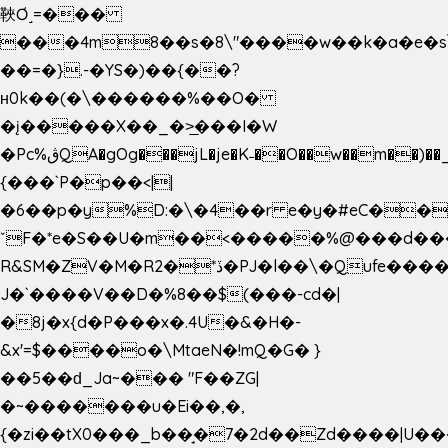
䩡Ơ˼=���
���4m8��s�8\"����w��k�a�e�s\n
��=�}.-�YS�)��{��?
ʜ0k��(�\������%��O�
�į�����X��_�>̲���I�W
�Pc%ڨQA�gOg���jL�je�K˗��O��w��m��)��_��Rߊu>
{���`P�p��<||
�6��p�y%D:�\�4��r e�y�#eC��
ˇF�*e�S��U�m��<�����%@���d���
R&SM�ZV�M�R2�*ڏ�PJ�l��\�Qufe����<�l���
J�`����V��D�%8��$(���-cd�|
�8j�x{d�P���x�.4U�&�H�-
&x'=$����o�\MtaeN�!mQ�G� }
��5��ԁ_Ja~��� "F��ZG|
�~�������u�Ei��,�,
{�zi��tX0���_b��̘�7�2d��Zd����|U�