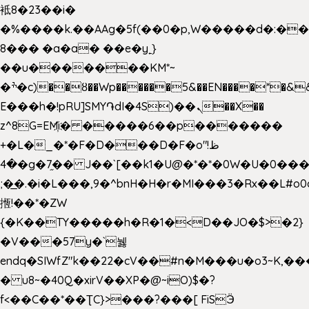
袛8�23��i�
�%����k.��AAg�5f(��0�p,W�����d�:�
8��� �a�a� ��e�y˿}
��u�������KM*~
�ׯ�c)��ȣ��Wp������5&��EN����*�&&6F��Le��~�P�άv����ui?
E���h�!pRU]SMY֏dI�4S)��ܢ��X��
z^8G=EM҉i� �����6��p�������
+�L�_�*�F�D���D�F�o"ظ!
�4�g�7֦�� J��`[��k1�U@�*�*�0W�U�0����_������äp�)2>�`@n����5DW˃��
;�͟�.�i�L���,9�^bnH�H�r�MI���3�Rx��L#o0d
揯!��*�ZW
{�K��TY�����h�R�1�<D��JO�$>�2}
�V���57y�`뉋
endq�SIWfZ"k��22�cV��#n�M���u�o3~K,
� u8~�40Q�xirV��XP�@~iO)$�?
f<��C��*��ƮC}>���?���[ FiSӬ