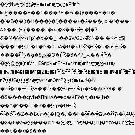
�Ӥw
Xy~������� �P4�^
�rځ'����B��C���3%�Fc�@���E'�U�-
�'�B��:)�H���}�`,����+�2���,;b,�`���-
A.$��ہ(����[�ey�S���|�?
&�M�V|sTp1�b��_~��2WGEȐ1\�� �Kc쩇
���d�D�T�N�0t5A�B�}J?��b�n�!
����}�g�8yx�O�i�3�^?_ޣ;��<�
�;Q�{��V�_EG�pV��F�+���×��(��f� �w�t�/
�;�w7��A�����@��Z�z���&�.E��"�B'��l�%���
�7UE�*��W"���O�rP;�(����ڬ�N
��n�;W����yzp�%�Aá8� �
�$����qVh�ԤhHA�=ɵd�KF?�hj�t�(h�
��^�1���B��p�B+(
�(�Ƶ��Bu#�)�1Q�,`��H��2w� \�\4U{
�X�F�>�i���q7L�8_q��)Ti]�^zp�0o 
��b��<�S���