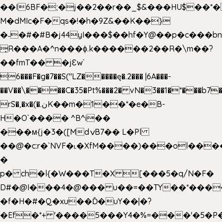
��I6BF�;�j��2��r��_$&���HU$��*
M�dMIc�F�qs�!�h�9Z&��K��}
�˗�#�#B�j44yI���$��hf�Y@��p�c���b
̟R���A�^n���ɸ.k������2��R�\m��?
��fmT�� �jԐw`
6���F�g�7��S("LZ�����ę�.2��� |6A���-
��V��\����C�35�Pt%���2� vN�3��1�*���b7�
rS�,�x�(�.نK��m�1��*�e�B-
H�O`���� ^B^i��
���м{j�3�([MdݍB7�� L�Pl
��@�c:r�`NVF�˪�XfM����)���ol���
�
p� ch�l{�W���T�X [���5�q/N�F�
D#�@I���4�@��� u��=��TY��*���
�f�H�#�Q�xu��Ď�uY��|�?
�Ef�*+ '����5���Y4�%=���'�5�