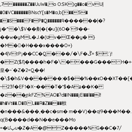
,7������Z��UuW�,o O:SK)g��o� vU|
�0�VC������BNscY[s�M�a,b[��5�
��S���F�P�Q������ϥ������|�?
j�^�\$V��刜�{�u]{6O�`9��-
��w�yML�J.�(טv�Œ��y� }
�M��H���x����O+}
�4|VtPݙ��CC�Q���/�\F�ڴ= $;`j!
�Z($Ӆ����h�F�\����G��� H�+
皇�~`�Z�2=Q��!
�\$�h&V������:�$��%��ҝO��XT��[
~23f�EF˦�X~���T�*$�Aʑ��K�
�z��͟пkFZ%AO�?d�IN���jEI��l��l!
�ħ�Vt��.D�BL��R�Z����䡋
�n���&���,��c�sm� m��V)��q!9���M��.
q(B����d��N��e���Mo
=�Ưپu�Z�A�@Z�����%G��C�7/