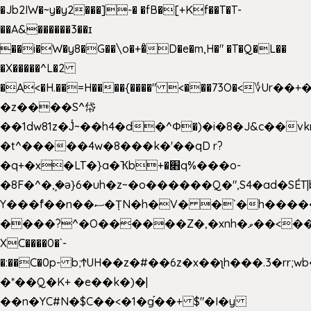
�Jb2IW�~y�y2���]-� �fB�[+Kf��T�T-
��A&������3��ɪ
��i�W�y8�G��\o�+�̊D�e�m,H�" �T�Q�L��
�X�����^L�2
�A<�H.��=H����{����" <���73O�<؇Ur�
�z����S^帒
��1dw81z�J̔~��h4�d�
^Φ�)�i�8�J&c��v
�t^�����4w�8���k�'��qD r?
�q+�x�LT�}a�Ҡb+�׋q%���o-
�8F�^�ܾ,�ә}6�uh�z~�o������Q�",S4�ad�SÉT|b
Y���f̄��n��ސ�ȚN�h�V� �`�h�����|
����?^�O������Z�,�xnh�ވ��<���u4Ɠ��+�
XC����0�`-
�:��C�0p- b;ϮUH��z�#��6z�x��ʅh���.3�rr
�*��Q�K+ �e��k�)�|
��n�YC#N�$C��<�1�g֡��+ $"�I�y