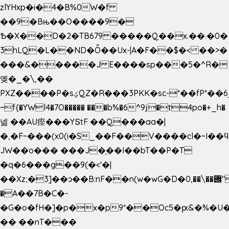
zlYHxp�i�4�B%0W�f
��9�Bњ��O����9�
Ѣ�X��D�2�TB679 �����Q��x.��.�0�
3hLQ�L��ND�Ȫ��Ux-|A�F��$�< ��>�
���&�����J E����sp���5�^R�
옞�_�\,��
PXZ����P�sؼQZ�R���3PKK�sc-*��fP*��6_̦Q���H�hl��a��j��dӤ�ܥ�Ք�7�)S�_3y��@�n-
~f{�YWl4�7O����� ���b%�6^9j�t4po�+_h�
넮 ��AU痓���YՏtF ��Q���aa�|
�,�F~���(x0(i�S_��F��V����cl�~I��
JW��o��� ���J�̖��I��bT��P�T
�q�6���g��9(�<'�|
��Xz;�3]��ͻ��B:nF��n(w�wG�D�݌��\��,0"�
�A��7B�C�-
�G�o�fH�]�p�x�p9*��Oc5�ԗ&�%�U
�� ��nT���