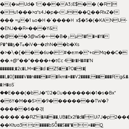
�{�wUd� 1 ���A3;iE$�� (�R |
�u1���>a*s4J�p�<Ji��Q��R!xZ�!
��� =y�1 ьo�H �`����H x$�5�(�KANU-
�ENJ��R+���Y&
�@��3@wS�=~�B�ۊµ1�f�+�Y�
P�^��ҕ�Tە�iV�~�zhN��b�Xs
�>�\�[���6ʋ�i #�e:m�*+aMq��C�
��.+@"��"����+�tϾc 4�r�H�#�'N
������;�2c�LM=��d �Z5��?O�t�|
��L�0[����V��n����#�lkm�+��V2����;�����Rg&�
�:H�oSۤ
��E���(�bJ�*2�u������i�1�s�Bx*
�6Y�M��S>�9��������TW�?
�����6��겪
��:��`��RZ'�A���,UB�Ex2f�d�֠Ui7J�p2
��KԽa3 z����bSȬ��S��*�!+��Q