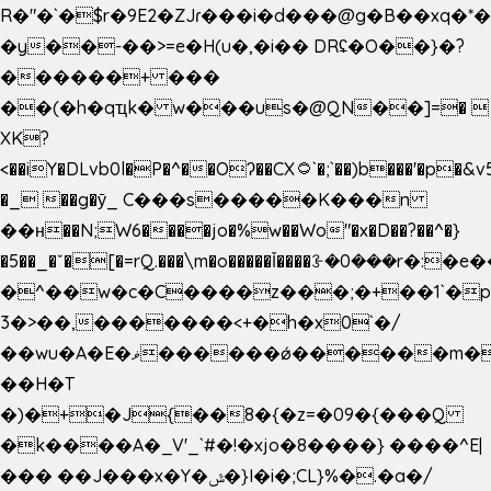
R�"�`�$r�9E2�ZJɾ���i�d���@g�B��x
�y��-��>=e�H(u�,�i�� DRʢ�O��}�?
������+ ���
��(�h�qҵk� w���us�@QN��]=� 
XK?
<��iY�DLvb0l�P�^��Oʔ��CX۝`�;`��)b���'�p�&v5(�
�_ ��g�ӯ_ C���s�����K���n
��н��N;W6����jo�%w��Wo"�x�D��?��^�}
�5��
_�ˇ�[�=rQ.���\m�o�����Ǐ����ꗿ�0���r�:�e�
�^��w�c�C����z���;�+��1`�p
3�>��,�������<+�h�x0`�/
��wu�A�E�ޥ������ǿ������m��d�C��9��e�D��1�2�/
��H�T
�)�+�J{��8�{�z=�09�{���Q
�k����A�_V'_`#�!�xjo�8����} ����^E|
��� ��J���x�Y�ݜ�}I�i�;CL}%�.�a�/