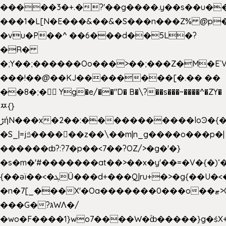
�����3�+.�?'��g����.y��s��u�
���1�L[N�E���&��&�S���n���Z% @p
�vu�P��^ ��6���d��5L�?
�R�
�;Y��;������Oo���>��;���Z�M�E
���!��@��KJ��������[�.�� ��
��8�;�򜸥 Yg�e/��"D�
B�
\?��s���~����^�ZY�
ﾹ{}
����������loϿ�{�nl^<�گ;��#�c��s.^^~�qF��w
ڑήN���x�2��:�
�S_|=jݿ������z��\��m|n_g����o���p�|
������ȸ?:?7�p��<7��?OZ/>�g�'�}
�s�m�'#�������at��>��x�y'��=�V�{�)ʻ�
{��ǝï��<�ܓǗ���d+���Q|ru+�>�g{��U�<�������x���U��?
�n�7[_���X'�Oa�������0���o��ޓ>O�ޝ�>
���G�?גּWΛ�/
�wo�F����1}wo7����W�۫ȸ�����}g�ś