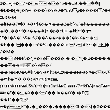
͞3�#+]H�/?�er ��^3��c5Ն����||
�L��[�[�חwT.���\�9�0�Ysi9Jy�P���!7���,�>�P�z�k��-
zBI}��!
�lN��7�~4�i�x����2�b'\w[�k����
�i�L���i<���4u�p�eL �kb�g
]E�ǁ�&�1 6$�-"ڰ��&��z���]�kvX� �
�K��J���km*�%+����+m8vut`~�f�޶CF
/�B1�
��!hM�E\�^jR�E���$�f�"�Y[�;J����,
���ֲ��\��/
��n�s4O�GT\�V�*p�ᑕzӵ���I��)�q�u
� ̀k�ϓ� ��eKj��:��,
(�\��hK���r��Ʉ3W�s��D�tM�>Ʃ1����/7kF�\�gF
��v�"�|��X��KG��JA��tY�u�D兀
��L1��OS۔
w�ځM*�v�_��X�v����IGh�+$�G���]e�`�I�n��YzeU('Lr�2���l�Tnx��hm�B��,�,�E��_��ֲ