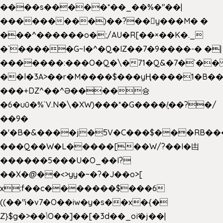
����s�����*��_��%�"��|
���������)��?��򥞾y���M� �
���^������o�;/AU�R[��×��K�._
�`�����G~I�^�Q�IZ��7�9����-� �|
�������:���O�Q�\�71�Q&�7�`�
��l�3A>��r�M����$���yҢ����1�B��
���+DZ^��^Ə����슝
�6�uū�%`V.N�\�XW)���*�G����/̨��?�/
��9�
�'�B�&����j�5V�C���$���RB��
���Q��W�L�����[��W/?��I�凷
������5���U�O_��I?
��X�@��<>yy�~�?�J��o>[
x:f��c�������$���6
((��"i�v7�O��iw�y�s��x�{�
Z}$g�>��ݳO��]��[�3d��_oަi�j��|