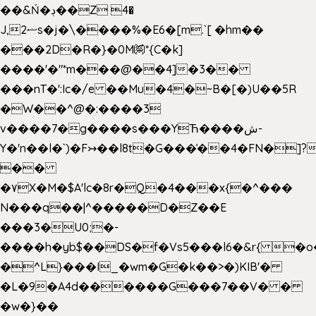
��&Ń�ڊ��Z 4�
J,ޟ2s�j�\����%�E6�[m.`[ �hm��
���2D�R�}�0M㉀*{C�k]
��
��'�"*m���@��4]�3��
���nT�':Ic�/e ��Mu�4�~B�[�)U��5R
�W��^@�:����3
v����7�g����s���YЋ����ش-
Y�'n��l�`)�F↣��l8t�G���͑��4�FN�]?
��
�۷X�M�$A'lc�8r�Q�4���x{�^���
N���q��|^�����D�Z��E
���3�U0;�-
����h�yb$��DS�f�Vs5���l6�&r{ �o
�^L}���I_�wm�G�k��>�)KIB'�
�L�9�A4d������G���7��V� �
�w�}��