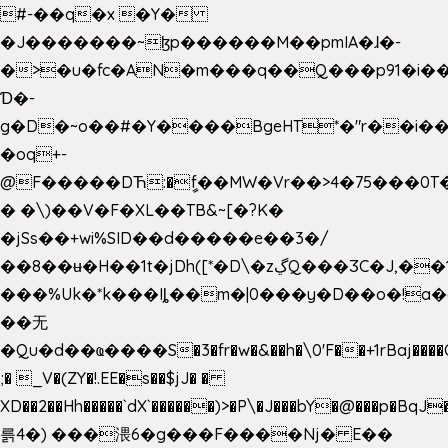
#-��q�x �Y�
�J�������~ɮp������M��pmIA�ɺ�-
�>�u�fc�AN�m���q��Q���p91�i�
Ɗ�-
g�D�~o��#�Y����BgeHT*�"r��i��[
�oq+-
@F�����DЋ:�ީf��MW�Vr��>4�75���0T�
� �\)��V�F�XL��TB&~[�?K�
�jSs��+wi%SID�� d�����e��3�/
��8��ʉ�H��1t�jDh([*�D\�zڲQ���ӠC�J,��1���eJ��U��j�\���&�6­
���%Uk�*k���Iȴ��m�|0���y�D��o�!a�
��无
�Qu�d��ҩ�󠬸���S�3�fr�w�&��h�\0'F��+1rBaj����O$ݓ�0�ڳ�����+���6_�CPB�ˁ>׋�DAR�1qU$���g�%T4�����'ca���9 {
;� _V�(ZY�!.EE�s��$jJ� �
XD��2��Hh�����`dX`������)>�P\�J���bY�@���p�BqJ
륽4�) ���渨6�g���F����Nj� E��