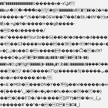
��?��������������G�����x�~x\߽]ߝ
��xտ�:�>���ӧ�ܷ�Ӈ�������ο8���I�2�H��
#����<�^\%��N�O&W��77��E�E6J�έN*
㫝s�;=y|�9�r����I+��gB����-
�D��z������/
�o"�����cur2iz��G{��b�t�d��m�d����]�h
�4��G3����W�����3i�ܼ�=�M��i�<��&
v�[;ݤ�s��D �v����|h���ŝ�Ѽ��zלt?
���O�ێa��K���q�p��l�>:�����3�~��}
���W�O;g'�g�����{�~����y�YJb��U�������d�ܻ�
���/.��O����ū7`lg{�����3{�����ﭓ��ltr
�x�vr�#����;�k�/
�<&`�MGh����DN�Y��7g��W�����s�
�[����\_|��v�y�m�hu��xc��� ��}
�� �[��E`D�/�k�:���]}RΎƫ��'�cv_ݜ}
��˝#�����۷O � �O�_|
��=�