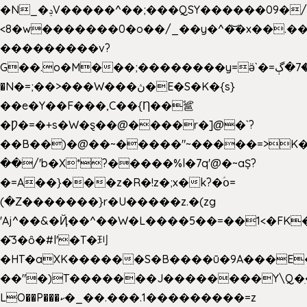
�N_�ݚV�����^��;���QSY������09�/nV{���o_�+�����k��.�/>�N�����N�jO���^�]
<8�w�������0�o��/_��y�^�͝�x��.����7��hg
���������v?
G��.o�M���;��������y=ӛ`�=ݳ�7�ڳ�
�N�=;��>���W���ڽ�E�S�K�{s}
��e�Y��F���,C��{Ƞ��䣉
�Ƿ�=�+s�W�ȿ��@����r�]@�`?
��B��)�@��~�����"~�����=>K�x
��/'b�X*?�����%l�7q'@�~aȘ?
�=A��}���z�R�!z�;x�k?�ؑօ=
(�Z�������}r�U�����z.�(zg
'Aj^��&�Ҋ��^��W�L��
��5��=��1<�FK
�͂3�ȏ�#l'�T�㺫
�HT�aXK������S�B����ū�9A���E�
��"�)T�������J��������Y\Q�ִ
LO��P���ކ�_��.���.1���������=z