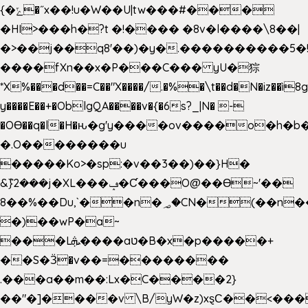
{�ݻ�˝x��!u�W��U|tw���#���
�HI>���h�?t �!���� �8v�l����\8��|
�>��j��q8'��)�y�.����������5�
����fXn��x�P���C��� yU�猔
*X%���d��=C��"X����/.�%�\t��d�N�iz��ì8
y����E��+�OblgQA����v�{�6s?_|N� -
�OƟ��q�l�H�ԋ�g'y����ov����o�h
�.O��������u
�����Ko>�sp:�v��3��)��}H�
&݉}2���j�XL���ݡ�Ƈ���O@��Ɵ~'��
8��%��Du,`��n�؃�CN�(��n��ւ���B�9��
�)��wP�a~
���Lܞ����aט�B�x�p�����+
��S�Ӟ�v��=��������
.���a��m��:Lx�C����2}
��"�]����v \B/yW�z)xȿС��<���