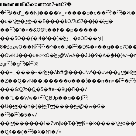
���������E�3�xo��tta�7-��Ը?�
�
҂�d'_��ǋ����V_<����c�c��`��>t�
�u�\�;-��E����kO.'7u57��|���
���*�<�&O©'t��F�;�p�����
���5O��{�|4�'��]�_ �ԍOD��Ņ |
ݿ�8ozwO��Ń�^�x�J��D%�<��͉q��e7C��q�ȝNמ��t'h������hǛ���<�NN޸|
�OwKJ���ue<=xO�@WwA��J́J�9�A�݈�I�}w~�
zyr�g�X!
��+_����~�r�ߡb#@���J\v'��uw��ؽ�Ko�d4�۵��v�t.���݁w����}_}9��ĭ��
�Z��Q�vN��;�����o���;͋���n�n=��:e:�݋'�3:�_
���&:Q7t�Q�5�#e~�9y�݅󈽻��/
��"��Ww�+QBJp��a��}
�U���h�{�T ����@�w�G�
���5�v/
��������1�7.vn|!x�T.�`|9=�k����\ͻ��ߏ��9B'|
�Q4��(��X�N1�/=