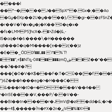
����l
��^~�j��� J��5pX^�.Gx�;��Ao
�Gy�EKp��2U�y��'��}/'�gi~��zFSnZ�
�r��V�Ÿ�x�y�j�K��`0�ę�x�
�fs�LMMP5]hcX�ޚ�>Zd�|&,-
IS�aq�4�6:����\�H������
q8���0�q�Mߊ����[e��z(��)z
�E��_ӦD0f��L�� `I*� %`T!
�'��",+$�NTȵ-0#������zmDڜ̦�
�Z��*��
��7��#�7!
���[�0�V�K$���F�:T�CŬ��[�f;��
"}6Z���h���eg�>�H���C�
&���H�t0�=�O���V��4��
י�In5E���:�V,���P/�.�V��-
��BI��tn�i���r�JmV@�ƶI�dd�&;�>
��=4$,�����?n�۴X�2n�ڕiV�%l�X>�