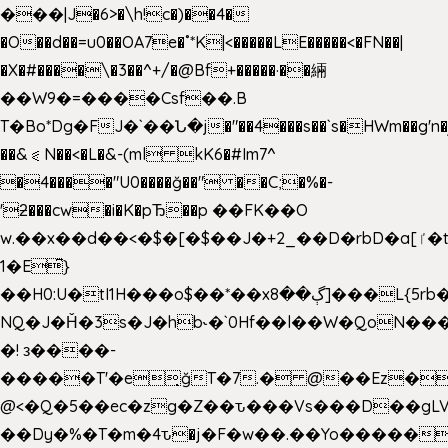
���|J�6>�\h!c�)��4�
�O��d��=u0��OA7e�˚*K
|<�����LE�����<�FN��|
�X�#����\�3��^+/�@Bf+�����·��緉
��W9�=����Csf��.B
T�Bo*Dg�FJ�`��Ն�j�"��4���s��`s�HWm��g'n�ږ�Ht�!
��&⪗N��<�L�&-(ml kK6�#Im7^
�4����"U0����ğ��" ��C;�%�-
'ƻ���cw�i�K�pЂ��p ��FK��O
w.��x��d��<�$�[�$��J�+2_��D�rbD�a[ٵ�t9?
1�E͆}
��H0:U�tI1H���o$��*��xڳ��8]���L{5rb�����b
NQ�J�Ȟ�3s�J�hb˞�`0Hf��l��W�QoN�
�! з����-
�����T'�e͉ğT�7.� @��Ez�
@<�Q�5��ec�zg�Z��ԏ���Vs���D��gLV
��Dy�%�T�m�4ԏ�j�F�w��.��Yo�����