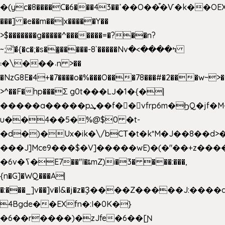
�(yc�8����C�6���43��ߴ��O��͒�Ѵ�k��OEX�2�,�)�t��@���aw����;�׷o�_��2�sy��.�=W�n��߃�{4��ߑ��i�8V6v4W�9��s���g�
���] �e��m��|x�����Y��
>$�������g�����^�������=�?��n?
~;͝�{�c�;�s��̺�����-8`�����Nvߤ����>�
��\�܃�˓n >��
�NzG8E�4+�7����o�%���O���78���#�2���w~>�
>^��F�hp���Σ g0t���Ǉ�1�{�|
�����a�����pܜ��f��vfrp6m�ϦQ�jf�M����J:�x��-?
u��4��5�%@$0 �t-
�d�)�Ux�ik�\/bCΤ�t�k*M�J��8��d>�%
���J]Mce9���$�V]�����wE)�(�"��+z����
�6v�ߖ�E7��"I�ȶmZ)i�3� ���:���,
{n�G]�WQ���A|
�:���_]v��]v�l&�j�z�Ҙ����Z�����J:���
4Bgde��EXfn�:I�0K�}
�6��r����)�zJfe�6��[Ɲ