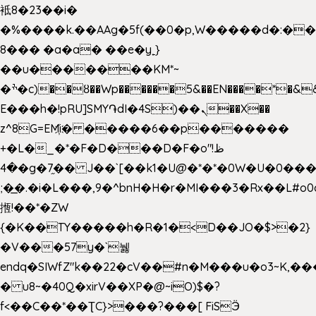
袛8�23��i�
�%����k.��AAg�5f(��0�p,W�����d�:�
8��� �a�a� ��e�y˿}
��u�������KM*~
�ׯ�c)��ȣ��Wp������5&��EN����*�&&6F��Le��~�P�άv����ui?
E���h�!pRU]SMY֏dI�4S)��ܢ��X��
z^8G=EM҉i� �����6��p�������
+�L�_�*�F�D���D�F�o"ظ!
�4�g�7֦�� J��`[��k1�U@�*�*�0W�U�0����_������äp�)2>�`@n����5DW˃��
;�͟�.�i�L���,9�^bnH�H�r�MI���3�Rx��L#o0d
揯!��*�ZW
{�K��TY�����h�R�1�<D��JO�$>�2}
�V���57y�`뉋
endq�SIWfZ"k��22�cV��#n�M���u�o3~K,
� u8~�40Q�xirV��XP�@~iO)$�?
f<��C��*��ƮC}>���?���[ FiSӬ