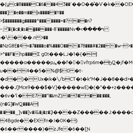
�(yc�8����C�6���43��ߴ��O��͒�Ѵ�k��OEX�2�,�)�t��@���aw����;�׷o�_��2�sy��.�=W�n��߃�{4��ߑ��i�8V6v4W�9��s���g�
���] �e��m��|x�����Y��
>$�������g�����^�������=�?��n?
~;͝�{�c�;�s��̺�����-8`�����Nvߤ����>�
��\�܃�˓n >��
�NzG8E�4+�7����o�%���O���78���#�2���w~>�
>^��F�hp���Σ g0t���Ǉ�1�{�|
�����a�����pܜ��f��vfrp6m�ϦQ�jf�M����J:�x��-?
u��4��5�%@$0 �t-
�d�)�Ux�ik�\/bCΤ�t�k*M�J��8��d>�%
���J]Mce9���$�V]�����wE)�(�"��+z����
�6v�ߖ�E7��"I�ȶmZ)i�3� ���:���,
{n�G]�WQ���A|
�:���_]v��]v�l&�j�z�Ҙ����Z�����J:���
4Bgde��EXfn�:I�0K�}
�6��r����)�zJfe�6��[Ɲ