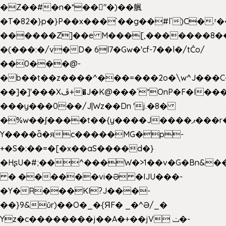
�Z��#�n�*��"�)��䑺
�T�82�}p�}P��x���`��g��#l`)C�.
������Z]��e M���[,�������8�
�(���:�/v�D� 6l7�Gw�'cf-7��l�/tĈo/
��0���@-
�b��t��z����^���=���2o�\w^J���C
��]�]'���Xڦ+�J�K@���`*OnP�F�I�����n����ˎ���E>���%
���y���0��/J|Wz��Dn 'j.�8�
�%w��ʃ����t��{y����J����ޕ���r��d�$e҅b�e����
Y����ǟ�яc�����MG�p-
+�S�:��=�[�x��aS����d�}
�HʂU�#;��^���W�>1��v�G�Bn&
� ������vi�Ə �IJU���-
�Y�R���KI?J���-
��}9&ǔr)��O�_�{ЯF� _�^Ə/_�
Yz�c��������j��A�+��jV ݖ�-