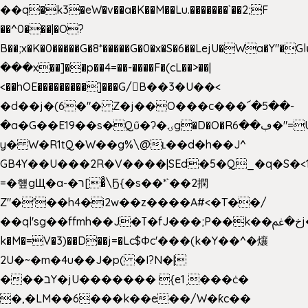
��q�k3�eW�v��a�K��M��Lu.�������`��2;F
��^0���|�O?
B��;x�K�0�����G�8*�����G�0�x�S�6��LejU�Wa�Y"
���x��]��p��4=��-����F�(cL��>��|
<��hOE���������]���G/B��3�U��<
�d��j�(6�"� Z�j��O���c���՜�5��-
�a�G��E19��s�Qű�ʔ�ۍg�D�O�Rڢ��6�"=Uh����
y� W�R1tQ�W��g%\@ʟ��d�h��J^
GB4Y��U���2R�V����|SEd�5�Q_�q�S�<1
=�헆gЩ�a-�ר[�̐\Ҕ{�s��*`��2撋
Z"�'��h4�i2w��z����A#<�T��/
��ql'sg��ffmh��J�ߠ�fJ���;P��k��خ�ﰬj��0��E8��6G���գN9?
k�M�=V�3)��D��j=�Lc$Φc'���(k�Y��^�爙
2U�~�m�4u��J�p( �I?N�|
���בY�jU������� {e1ˏ���ċ�
�,�LM��6���k��e��/W�ƙc��