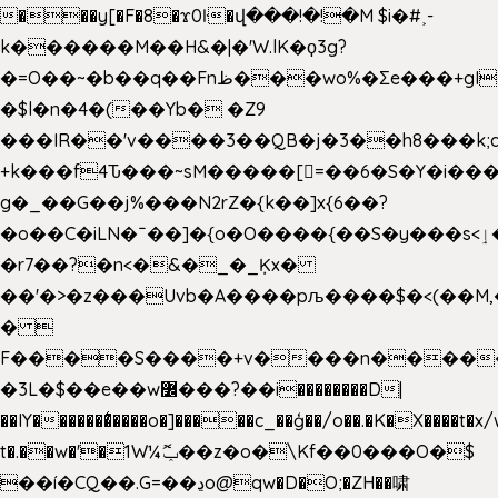
���y[�F�8�ϫ0ŀ�վ���!�!�M $i�#˲-
k������M��H&�|�'W.lK�ϙ3g?
�=O��~�b��q��Fnظ���wo%�Ʃe���+gI��9��4�Y6M����E��Yg����R�� P�Ȇ����w��+'�w��Q��p
�$l�n�4�(��Yb� �Z9
���IR��'v����3��QB�j�3��h8���k;
+k���f4Ԏ���~sM�����[=��6�S�Y�i���
g� _��G��j%���N2rZ�{k��]x{6��?
�o��C�iLN�ˉ��]�{o�O����{��S�y���s<ٳ���������:��;W��}
�r7��?�n<�&�_�_Ķx�
��'�>�z���Uvb�A����pљ����$�<(��M,�~ݏ�'�u����>�
� 
F����S����+v����n����
�3L�$��e��w߼���?��i��������D|
��IY�������͛����o�]�����c_��ģ��/o��.�K�X����t�x
t�.��w�'�1W¼ݕޮ��z�o�\Kf��0���O�
$
��í�CQ��.G=��ڍo@qw�D�O;�ZH��啸