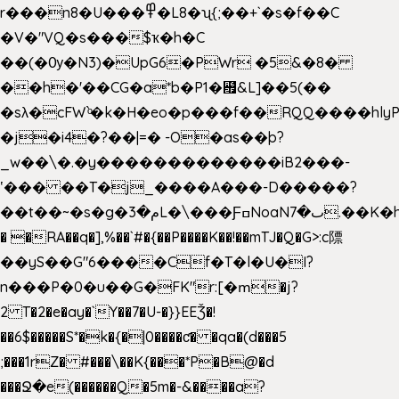
r���n8�U���߾�L8�ʯ{;��+`�s�f��C
�V�"VQ�s���$ҡ�h�C
��(�Ѹ�N3)�UpG6�PWr �5&�8�
��h�'��CG�a*b�P1�꘯&L]��5(��
�sλ�cFW`ͦ�k�H�eo�p���f��RQQ����hlyP8@�CV�*
�j�i4�?��|=� -O�as��þ?
_w��\�.�y�������������iB2���-
ʽ��� ��T�j_����A���-D�����?
��t��~�s�g�م�3L�\���ƑߛNoaNٮ�7.��K�h8K�Ύ���haB��#��>�b�#�f�<��
� �RA��q�],%��`#�{��P����K��!��mTJ�Q�G>:c䧣
��yS��G"6����Cf�T�l�U�I?
n���P�0�u��G�FK"r:[�ՠ�j?
2 T�2�e�ay�`Y��7�U-�}}EEǮ�!
��6$�����S*�k�{�|0����ƈ� �qa�(d���5
;���1rZ� #���\��
K{���*P�B@�d
���Ջ�e(������Q�5m�-&����a?