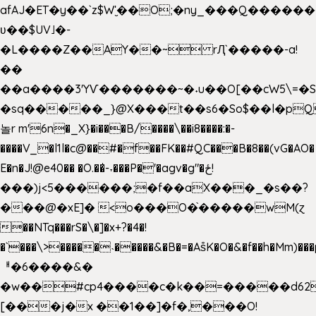
afAJ�ET�y��`z$W'̮��O;�ny_���Q���
ʋ��$UV˩�-
�L����Z��AY��~ rԮ`�����-a!
��
��a����3'YѴ�������~�˖u��O[��cW5\=�SI�
�sq�����_}@X���t��s6�So$��l�pQ
놀r m'6n�_X}�i���B/����\��i8����:�-
����V_�l1l�c@��#�f��FK��#QC���B�8��(vG�AO�
E�n�J!@e40�� �O.��̍-˕���P�'�agv�g"�ځ!
���)j<5������;�f��aX���_�s��?
���@�xE]� <o���O�֙�����wM(ɀ
��NTq���rS�\�]�x+?�4�!
�`���\>�����˴�����&�B�=�As͒K�O�&�f��h�Mm)���p
ᅢ�6����&�
�w��#cp4����c�k��=�����d62
[���j�x ��1��]�f�,���O!