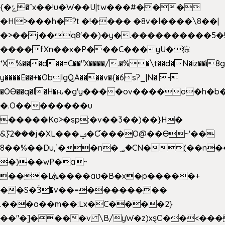
{�ݻ�˝x��!u�W��U|tw���#���
�HI>���h�?t �!���� �8v�l����\8��|
�>��j��q8'��)�y�.����������5�
����fXn��x�P���C��� yU�猔
*X%���d��=C��"X����/.�%�\t��d�N�iz��ì8
y����E��+�OblgQA����v�{�6s?_|N� -
�OƟ��q�l�H�ԋ�g'y����ov����o�h
�.O��������u
�����Ko>�sp:�v��3��)��}H�
&݉}2���j�XL���ݡ�Ƈ���O@��Ɵ~'��
8��%��Du,`��n�؃�CN�(��n��ւ���B�9��
�)��wP�a~
���Lܞ����aט�B�x�p�����+
��S�Ӟ�v��=��������
.���a��m��:Lx�C����2}
��"�]����v \B/yW�z)xȿС��<���