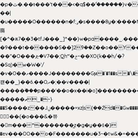
�p�ٿ�.��ŧ���'t���<�q$��۫'������}v����ݚ�F��{����:l��ɞ�N����~�>|
��|
�u�����O������n�f;ݛ�s����8y�:����M�
膓
[�^�ѫ7�͕�3�tfJ���_]^��}w�pa����_.��
�9���t������S��]2ܰ9��Z��o��Y�
��"�O���ዽ�V7��;Qh*'�ݗ~��XO{k��h/�?
�Sq)�w�W�'/
�v�O��މ����J��������Gϻ�`�1��s�\����'�I���ݭE��~%��;]���M|szvѺ5
컏��_}��6.��Oދ�;��v����|
�����ۖ���p���'��o�x��i�o]��������
�����ޗ_�~}
��S����z��Jݧ�����=xz|sܼ{��Źd��Gw�����n~
𳏮 ��{�o���&�쮸
�󧽑m���^�������̺z�g�y��š�}
�ev���OO��o�F�������u�3~�tw&�=�