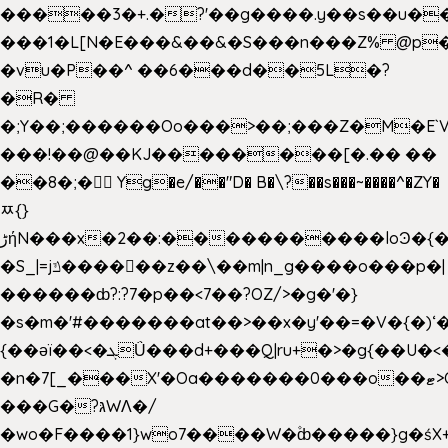
�����3�+.�?'��g����.y��s��u�
���1�L[N�E���&��&�S���n���Z% @p
�vu�P��^ ��6���d��5L�?
�R�
�;Y��;������Oo���>��;���Z�M�E
���!��@��KJ��������[�.�� ��
��8�;�򜸥 Yg�e/��"D�
B�
\?��s���~����^�ZY�
ﾹ{}
����������loϿ�{�nl^<�گ;��#�c��s.^^~�qF��w
ڑήN���x�2��:�
�S_|=jݿ������z��\��m|n_g����o���p�|
������ȸ?:?7�p��<7��?OZ/>�g�'�}
�s�m�'#�������at��>��x�y'��=�V�{�)ʻ�
{��ǝï��<�ܓǗ���d+���Q|ru+�>�g{��U�<�������x���U��?
�n�7[_���X'�Oa�������0���o��ޓ>O�ޝ�>
���G�?גּWΛ�/
�wo�F����1}wo7����W�۫ȸ�����}g�ś