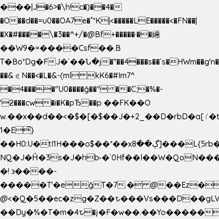
���|J�6>�\h!c�)��4�
�O��d��=u0��OA7e�˚*K
|<�����LE�����<�FN��|
�X�#����\�3��^+/�@Bf+�����·��緉
��W9�=����Csf��.B
T�Bo*Dg�FJ�`��Ն�j�"��4���s��`s�HWm��g'n�ږ�Ht�!
��&⪗N��<�L�&-(ml kK6�#Im7^
�4����"U0����ğ��" ��C;�%�-
'ƻ���cw�i�K�pЂ��p ��FK��O
w.��x��d��<�$�[�$��J�+2_��D�rbD�a[ٵ�t9?
1�E͆}
��H0:U�tI1H���o$��*��xڳ��8]���L{5rb�����b
NQ�J�Ȟ�3s�J�hb˞�`0Hf��l��W�QoN�
�! з����-
�����T'�e͉ğT�7.� @��Ez�
@<�Q�5��ec�zg�Z��ԏ���Vs���D��gLV
��Dy�%�T�m�4ԏ�j�F�w��.��Yo�����