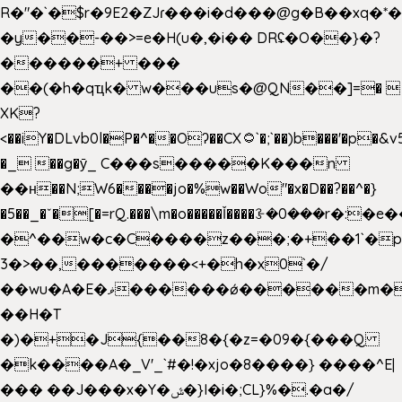
R�"�`�$r�9E2�ZJɾ���i�d���@g�B��x
�y��-��>=e�H(u�,�i�� DRʢ�O��}�?
������+ ���
��(�h�qҵk� w���us�@QN��]=� 
XK?
<��iY�DLvb0l�P�^��Oʔ��CX۝`�;`��)b���'�p�&v5(�
�_ ��g�ӯ_ C���s�����K���n
��н��N;W6����jo�%w��Wo"�x�D��?��^�}
�5��
_�ˇ�[�=rQ.���\m�o�����Ǐ����ꗿ�0���r�:�e�
�^��w�c�C����z���;�+��1`�p
3�>��,�������<+�h�x0`�/
��wu�A�E�ޥ������ǿ������m��d�C��9��e�D��1�2�/
��H�T
�)�+�J{��8�{�z=�09�{���Q
�k����A�_V'_`#�!�xjo�8����} ����^E|
��� ��J���x�Y�ݜ�}I�i�;CL}%�.�a�/