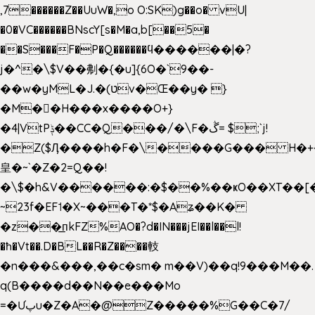
,7������Z��UuW�,o O:SK)g��o� vU|
�0�VC������BNscY[s�M�a,b[��5�
��S���F�P�Q������ϥ������|�?
j�^�\$V��刜�{�u]{6O�`9��-
��w�yML�J.�(טv�Œ��y� }
�M��H���x����O+}
�4|VtPݙ��CC�Q���/�\F�ڴ= $;`j!
�Z($Ӆ����h�F�\����G��� H�+
皇�~`�Z�2=Q��!
�\$�h&V������:�$��%��ҝO��XT��[
~23f�EF˦�X~���T�*$�Aʑ��K�
�z��͟пkFZ%AO�?d�IN���jEI��l��l!
�ħ�Vt��.D�BL��R�Z����䡋
�n���&���,��c�sm� m��V)��q!9���M��.
q(B����d��N��e���Mo
=�Ưپu�Z�A�@Z�����%G��C�7/