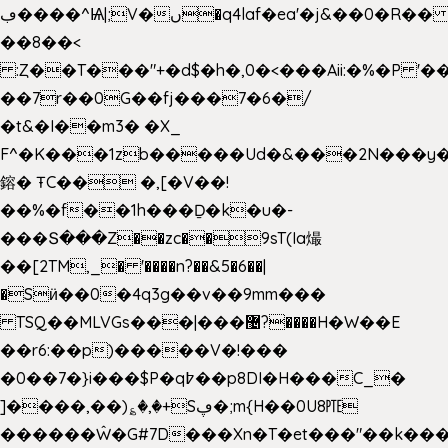
ڢ����^Ѩ|;V�ں�q4laf�ea'�j&��0�R�� J0O
��8��<
:Ȥ��T���"+�d$�h�,0�<�
��Aii:�%�P 
��7r��0G��fj���7�6�/
�t&�I��m3� �X_
F^�K���1zb�����Ud�&���2N���y�
鎔� ŦC�� �,[�V��!
��%�f��1h���Ḏ�k�u�-
���Տ���Z��zc��9sT(Ia熶
��[2TM,_� '����n?��&5�6��|
�Sӥ��0�4q3g��v��9mm���
TSQ��MLVGs���|���޴?����H�W��E
��r6:��p)�����V�!���
�0��7�}i���$P�q߈��p8DI�H���C_�
]����,��)؏�,�+Sڥ�;m{H��0U8㉐
������Ŵ�G#7D���Xn�T�et���"��k����5K