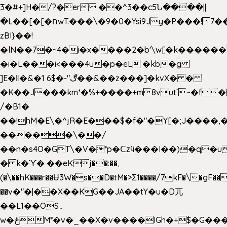
͞3�#+]H�/?�er ��^3��c5Ն����||
�L��[�[�חwT.���\�9�0�Ysi9Jy�P���!7���,�>�P�z�k��-
zBI}��!
�lN��7�~4�i�x����2�b'\w[�k����
�i�L���i<���4u�p�eL �kb�g
]E�ǁ�&�1 6$�-"ڰ��&��z���]�kvX� �
�K��J���km*�%+����+m8vut`~�f�޶CF
/�B1�
��!hM�E\�^jR�E���$�f�"�Y[�;J����,
���ֲ��\��/
��n�s4O�GT\�V�*p�ᑕzӵ���I��)�q�u
� ̀k�ϓ� ��eKj��:��,
(�\��hK���r��Ʉ3W�s��D�tM�>Ʃ1����/7kF�\�gF
��v�"�|��X��KG��JA��tY�u�D兀
��L1��OS۔
w�ځM*�v�_��X�v����IGh�+$�G���]e�`�I�n��YzeU('Lr�2���l�Tnx��hm�B��,�,�E��_��ֲ