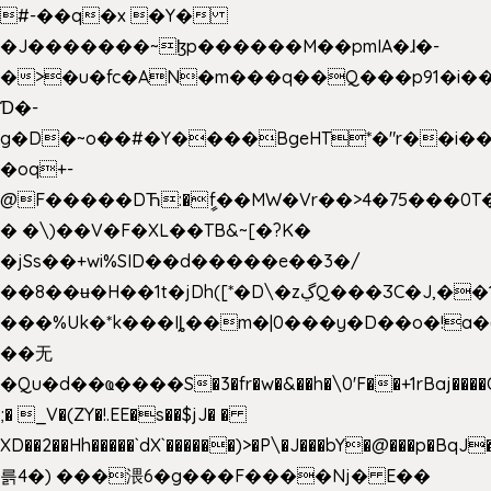
#-��q�x �Y�
�J�������~ɮp������M��pmIA�ɺ�-
�>�u�fc�AN�m���q��Q���p91�i�
Ɗ�-
g�D�~o��#�Y����BgeHT*�"r��i��[
�oq+-
@F�����DЋ:�ީf��MW�Vr��>4�75���0T�
� �\)��V�F�XL��TB&~[�?K�
�jSs��+wi%SID�� d�����e��3�/
��8��ʉ�H��1t�jDh([*�D\�zڲQ���ӠC�J,��1���eJ��U��j�\���&�6­
���%Uk�*k���Iȴ��m�|0���y�D��o�!a�
��无
�Qu�d��ҩ�󠬸���S�3�fr�w�&��h�\0'F��+1rBaj����O$ݓ�0�ڳ�����+���6_�CPB�ˁ>׋�DAR�1qU$���g�%T4�����'ca���9 {
;� _V�(ZY�!.EE�s��$jJ� �
XD��2��Hh�����`dX`������)>�P\�J���bY�@���p�BqJ
륽4�) ���渨6�g���F����Nj� E��