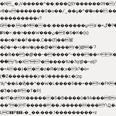
�N_�ݚV�����^��;���QSY������09�/nV{���o_�+�����k��.�/>�N�����N�jO���^�]
<8�w�������0�o��/_��y�^�͝�x��.����7��hg
���������v?
G��.o�M���;��������y=ӛ`�=ݳ�7�ڳ�
�N�=;��>���W���ڽ�E�S�K�{s}
��e�Y��F���,C��{Ƞ��䣉
�Ƿ�=�+s�W�ȿ��@����r�]@�`?
��B��)�@��~�����"~�����=>K�x
��/'b�X*?�����%l�7q'@�~aȘ?
�=A��}���z�R�!z�;x�k?�ؑօ=
(�Z�������}r�U�����z.�(zg
'Aj^��&�Ҋ��^��W�L��
��5��=��1<�FK
�͂3�ȏ�#l'�T�㺫
�HT�aXK������S�B����ū�9A���E�
��"�)T�������J��������Y\Q�ִ
LO��P���ކ�_��.���.1���������=z