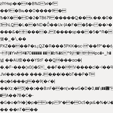
zlYHxp�i�4�B%0W�f
��9�Bњ��O����9�
Ѣ�X��D�2�TB679 �����Q��x.��.�0�
3hLQ�L��ND�Ȫ��Ux-|A�F��$�< ��>�
���&�����J E����sp���5�^R�
옞�_�\,��
PXZ����P�sؼQZ�R���3PKK�sc-*��fP*��6_̦Q���H�hl��a��j��dӤ�ܥ�Ք�7�)S�_3y��@�n-
~f{�YWl4�7O����� ���b%�6^9j�t4po�+_h�
넮 ��AU痓���YՏtF ��Q���aa�|
�,�F~���(x0(i�S_��F��V����cl�~I��
JW��o��� ���J�̖��I��bT��P�T
�q�6���g��9(�<'�|
��Xz;�3]��ͻ��B:nF��n(w�wG�D�݌��\��,0"�
�A��7B�C�-
�G�o�fH�]�p�x�p9*��Oc5�ԗ&�%�U
�� ��nT���