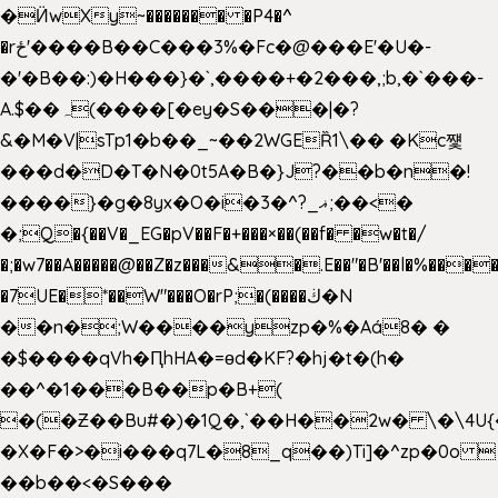
�Ӥw
Xy~������� �P4�^
�rځ'����B��C���3%�Fc�@���E'�U�-
�'�B��:)�H���}�`,����+�2���,;b,�`���-
A.$��ہ(����[�ey�S���|�?
&�M�V|sTp1�b��_~��2WGEȐ1\�� �Kc쩇
���d�D�T�N�0t5A�B�}J?��b�n�!
����}�g�8yx�O�i�3�^?_ޣ;��<�
�;Q�{��V�_EG�pV��F�+���×��(��f� �w�t�/
�;�w7��A�����@��Z�z���&�.E��"�B'��l�%���
�7UE�*��W"���O�rP;�(����ڬ�N
��n�;W����yzp�%�Aá8� �
�$����qVh�ԤhHA�=ɵd�KF?�hj�t�(h�
��^�1���B��p�B+(
�(�Ƶ��Bu#�)�1Q�,`��H��2w� \�\4U{
�X�F�>�i���q7L�8_q��)Ti]�^zp�0o 
��b��<�S���