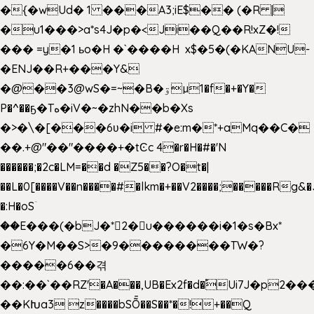
�{�wUd� 1 ���A3;iE$�� (�R |
�u1���>a*s4J�p�<Ji��Q��R!xZ�!
��� =y�1 ьo�H �`����H x$�5�(�KANU-
�ENJ��R+���Y&
�@��3@wS�=~�B�ۊµ1�f�+�Y�
P�^��ҕ�Tە�iV�~�zhN��b�Xs
�>�\�[���6ʋ�i #�e:m�*+aMq��C�
��.+@"��"����+�tϾc 4�r�H�#�'N
������;�2c�LM=��d �Z5��?O�t�|
��L�0[����V��n����#�lkm�+��V2����;�����Rg&�
�:H�oSۤ
��E���(�bJ�*2�u������i�1�s�Bx*
�6Y�M��S>�9��������TW�?
�����6��겪
��:��`��RZ'�A���,UB�Ex2f�d�֠Ui7J�p2
��KԽa3 z����bSȬ��S��*�!+��Q