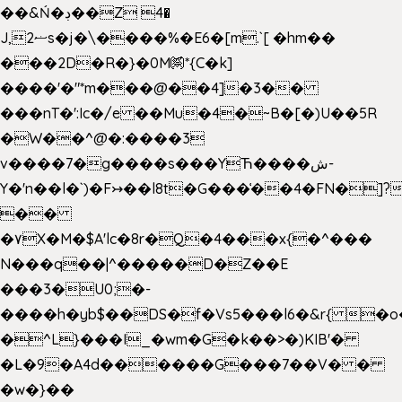
��&Ń�ڊ��Z 4�
J,ޟ2s�j�\����%�E6�[m.`[ �hm��
���2D�R�}�0M㉀*{C�k]
��
��'�"*m���@��4]�3��
���nT�':Ic�/e ��Mu�4�~B�[�)U��5R
�W��^@�:����3
v����7�g����s���YЋ����ش-
Y�'n��l�`)�F↣��l8t�G���͑��4�FN�]?
��
�۷X�M�$A'lc�8r�Q�4���x{�^���
N���q��|^�����D�Z��E
���3�U0;�-
����h�yb$��DS�f�Vs5���l6�&r{ �o
�^L}���I_�wm�G�k��>�)KIB'�
�L�9�A4d������G���7��V� �
�w�}��