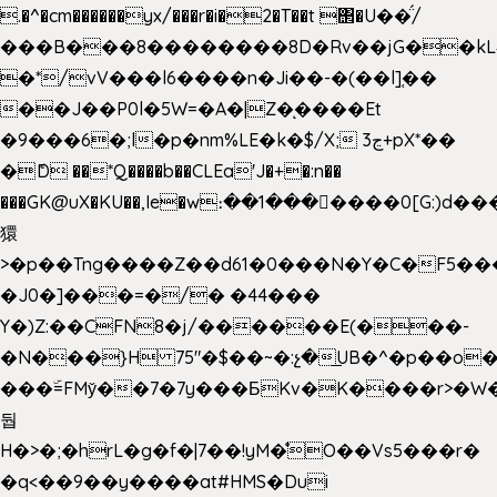
.�^�cm������yx/���r�i�2�T��t ΢�U��̈́/
���B���8��������8D�Rv��jG��kL
�*/vV���l6����n�Ji��-�(��l]֚��
��J��P0l�5W=�A�|Z�ͅ����Et
�9���6�;l�p�nm%LE�k�$/X; ڃ3+pX*��
�ެD ��*Q����b��CLEa'J�+�:n��
���GK@uX�KU��,Ie�w։��1���􆆕����0[G:)d��
獧
>�p��Tng����Z��d61�0���N�Y�C�F5���
�J0�]���=�/� �44���
Y�)Z:��CFN8�j/������E(���-
�N���}H 75"�$��~�:չ�͟UB�^�p��o
���ۜ=FMy̌��7�7y���БKv�K����r>�W
둽
H�>�;�hrL�g�f�|7��!yM�̊O��Vs5���r�
�q<��9��y����at#HMS�Dui