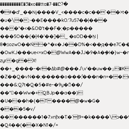
���������E�3�xo��tta�7-��Ը?�
�
҂�d'_��ǋ����V_<����c�c��`��>t�
�u�\�;-��E����kO.'7u57��|���
���*�<�&O©'t��F�;�p�����
���5O��{�|4�'��]�_ �ԍOD��Ņ |
ݿ�8ozwO��Ń�^�x�J��D%�<��͉q��e7C��q�ȝNמ��t'h������hǛ���<�NN޸|
�OwKJ���ue<=xO�@WwA��J́J�9�A�݈�I�}w~�
zyr�g�X!
��+_����~�r�ߡb#@���J\v'��uw��ؽ�Ko�d4�۵��v�t.���݁w����}_}9��ĭ��
�Z��Q�vN��;�����o���;͋���n�n=��:e:�݋'�3:�_
���&:Q7t�Q�5�#e~�9y�݅󈽻��/
��"��Ww�+QBJp��a��}
�U���h�{�T ����@�w�G�
���5�v/
��������1�7.vn|!x�T.�`|9=�k����\ͻ��ߏ��9B'|
�Q4��(��X�N1�/=