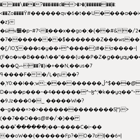
����\���?���i���d�>�>�(��������|�:
<��Zo����Ϋ#������qv�6�t��U����a��i
�z}
�ӹv׸�p~#؝7�֭���x��go�;�{��#&�/2���j���pO����/^�<�>ޝx7O�"\%�����cKy{���N������/
�7��������$�������Z���ws���.
�[/IOƷ���s�y��+^����)#�:σ����~|
(F�o�w�B���Ʌ��"���{u��P�Z�ީq��yqy����ܙ��=��x���>���
���Qޝ��?�}i�+��N,��us�7
ߟ����F��/Ļ�ɽu��?
�܄Y0:��I��;w;;���������ڵ^$�͏��@�����֡�t��v�_�:G���i;GWR�n4�gO������?
D�w��p���~�4������^~ɮ^ܺ;�k��yq��"~ 
�9Jz���0�_ �����Wi�?
�~g���=>�>��������������S|*}>
(��7��O��s@#�/:�)��
���ͧ՛������j��~����C�i~��
��oW��{������Fp?�O�7oI|��6=|