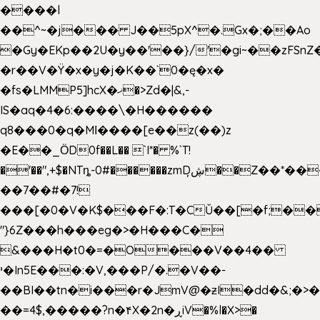
����l
��^~�j��� J��5pX^�.Gx�;��Ao
�Gy�EKp��2U�y��'��}/'�gi~��zFSnZ�
�r��V�Ÿ�x�y�j�K��`0�ę�x�
�fs�LMMP5]hcX�ޚ�>Zd�|&,-
IS�aq�4�6:����\�H������
q8���0�q�Mߊ����[e��z(��)z
�E��_ӦD0f��L�� `I*� %`T!
�'��",+$�NTȵ-0#������zmDڜ̦�
�Z��*��
��7��#�7!
���[�0�V�K$���F�:T�CŬ��[�f;��
"}6Z���h���eg�>�H���C�
&���H�t0�=�O���V��4��
י�In5E���:�V,���P/�.�V��-
��BI��tn�i���r�JmV@�ƶI�dd�&;�>
��=4$,�����?n�۴X�2n�ڕiV�%l�X>�