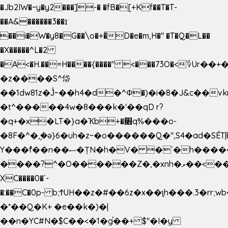
�Jb2IW�~y�y2���]-� �fB�[+Kf��T�T-
��A&������3��ɪ
��i�W�y8�G��\o�+�̊D�e�m,H�" �T�Q�L��
�X�����^L�2
�A<�H.��=H����{����" <���73O�<؇Ur�
�z����S^帒
��1dw81z�J̔~��h4�d�
^Φ�)�i�8�J&c��v
�t^�����4w�8���k�'��qD r?
�q+�x�LT�}a�Ҡb+�׋q%���o-
�8F�^�ܾ,�ә}6�uh�z~�o������Q�",S4�ad�SÉT|b
Y���f̄��n��ސ�ȚN�h�V� �`�h�����|
����?^�O������Z�,�xnh�ވ��<���u4Ɠ��+�
XC����0�`-
�:��C�0p- b;ϮUH��z�#��6z�x��ʅh���.3�rr
�*��Q�K+ �e��k�)�|
��n�YC#N�$C��<�1�g֡��+ $"�I�y