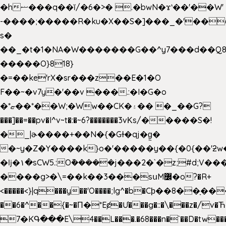
�hޟ���q��ĭ/�6�>� .�bwN�ϫˋ��'��W'
-����;�����R�ku�X��S�]���_�'��
s�
��_�t�1�NA�W�������G��^y7���d��Q8
�����O}818}
�=��ke'rX�sr���z��E�1�O
F��~�v7y�'��v ���.:�I�G�o
�*ޏ��*��W;�Ww��CK�۽�� �_��G?
���]��=��pv�I^v~t�:�~6?�������3vΚs/�����S�!
�_|ɚ����+��N�{�Gɫ�qj�g͖�
�~y�Z�Y����k}o�'�����y��{�0{��'ƻw��"��ɷ���]7x��w�b
�ǉ�۱�sCW5.:O݉�����j���2�`�z;#d;V��
����g>�\=��k��3���sսM߼�o?�R+
<�����<}|q���y��'O����;lg^�b�Cϸ��8��ָ�
��6�^��{�~�Π�*Eȼ�
Ư���g�::�\���z�/v
7�KԳ���E\4��L���.�68���n�`��D�tw��