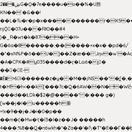
2���ڜG�Ǫ�7e����u�υ��%�U胜
KN��
`�&��!
��L�Tu�r�p�x����������r�K5��
njǬ�07u���RЮ��#4
)�_R�wt�k�87�̠��H+
G�6a�8������;��(����+x�x� �pd�6/
�*�xN%P�ō��U�]��Z�æ�� Jŋv�w`�Aa
�A�CPK�#y035����d�ҁ�Lɷ6�լ�
���E-
�Ě�>6򁊔I������z�y��M��jNS��*�͈[
t�Hf�h<��k[���7c�Q�6AW��N��
���d��ȽDk�$2�@����* �:��� g�)
[w��j�I� iu�����h䖭
=!x�9��j�J�i�0�p��
��m�{�Mw�ˡ(�l3�l�z��J� �����h
4���;%8��Q�n6wkh�*�Za��'�I\�Τ*�E��Γ��