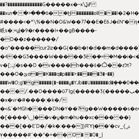
��?��������������G�����x�~x\߽]ߝ
��xտ�:�>���ӧ�ܷ�Ӈ�������ο8���I�2�H��
#����<�^\%��N�O&W��77��E�E6J�έN*
㫝s�;=y|�9�r����I+��gB����-
�D��z������/
�o"�����cur2iz��G{��b�t�d��m�d����]�h
�4��G3����W�����3i�ܼ�=�M��i�<��&
v�[;ݤ�s��D �v����|h���ŝ�Ѽ��zלt?
���O�ێa��K���q�p��l�>:�����3�~��}
���W�O;g'�g�����{�~����y�YJb��U�������d�ܻ�
���/.��O����ū7`lg{�����3{�����ﭓ��ltr
�x�vr�#����;�k�/
�<&`�MGh����DN�Y��7g��W�����s�
�[����\_|��v�y�m�hu��xc��� ��}
�� �[��E`D�/�k�:���]}RΎƫ��'�cv_ݜ}
��˝#�����۷O � �O�_|
��=�