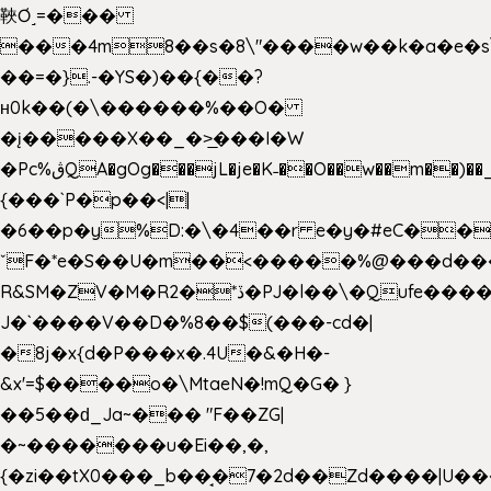
䩡Ơ˼=���
���4m8��s�8\"����w��k�a�e�s\n
��=�}.-�YS�)��{��?
ʜ0k��(�\������%��O�
�į�����X��_�>̲���I�W
�Pc%ڨQA�gOg���jL�je�K˗��O��w��m��)��_��Rߊu>
{���`P�p��<||
�6��p�y%D:�\�4��r e�y�#eC��
ˇF�*e�S��U�m��<�����%@���d���
R&SM�ZV�M�R2�*ڏ�PJ�l��\�Qufe����<�l���
J�`����V��D�%8��$(���-cd�|
�8j�x{d�P���x�.4U�&�H�-
&x'=$����o�\MtaeN�!mQ�G� }
��5��ԁ_Ja~��� "F��ZG|
�~�������u�Ei��,�,
{�zi��tX0���_b��̘�7�2d��Zd����|U�