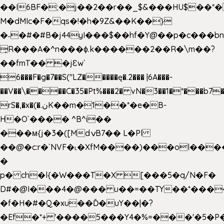
��I6BF�;�j��2��r��_$&���HU$��*
M�dMIc�F�qs�!�h�9Z&��K��}
�˗�#�#B�j44yI���$��hf�Y@��p�c���b
̟R���A�^n���ɸ.k������2��R�\m��?
��fmT�� �jԐw`
6���F�g�7��S("LZ�����ę�.2��� |6A���-
��V��\����C�35�Pt%���2� vN�3��1�*���b7�
rS�,�x�(�.نK��m�1��*�e�B-
H�O`���� ^B^i��
���м{j�3�([MdݍB7�� L�Pl
��@�c:r�`NVF�˪�XfM����)���ol���
�
p� ch�l{�W���T�X [���5�q/N�F�
D#�@I���4�@��� u��=��TY��*���
�f�H�#�Q�xu��Ď�uY��|�?
�Ef�*+ '����5���Y4�%=���'�5�