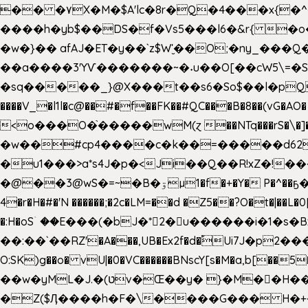
�� �۷X�M�$A'lc�8r�Q�4���x{�
����h�yb$��DS�f�Vs5���l6�&r{ 
�w�}�� afAJ�ET�y��`z$W'̮��O;�ny_�
��a����3'YѴ�������~�˖u��O[��cW5\=�SI�
�sq�����_}@X���t��s6�So$��l�pQ���T
����V_�l1l�c@��#�f��FK��#QC���B�8��(vG�AO� E�n�J!@e40�� �O.��̍-˕���P�'�a
<o���O�֙�����wM(ɀ ��NTq���rS�\�]�x+?�
�w��#cp4����c�k��=�����d62�7
�u1���>a*s4J�p�<Ji��Q��R!xZ�!��
�@��3@wS�=~�B�ۊµ1�f�+�Y� P�^��ҕ�Tە�iV�~�zhN��b�Xs �>�\�[���6ʋ�i #�e:m�*+aMq��C� ��.+@"��"����+�tϾc
4�r�H�#�'N ������;�2c�LM=��d �Z5��?O�t�|��L�
�:H�oSۤ ��E���(�bJ�*2�u������i�1�
��:��`��RZ'�A���,UB�Ex2f�d�֠Ui7J�p2�
O:SK)g��o� vU|�0�VC������BNscY[s�M�a,b[
��w�yML�J.�(טv�Œ��y� }�M��H���x����O+}�4|VtPݙ��CC�Q���/�\F�ڴ= $;`j!
�Z($Ӆ����h�F�\����G��� H�+�