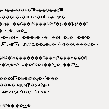
V���u�Y�UXn�;~X�Ɖgn�
�3L�$��e��w߼���?��i��������D|��IY�������͛����o�]�����c_��ģ��/o��.�K�X����t�x/w'��D�?t�.��w�'�1W¼ݕޮ��z�o�\Kf��0���O�
1�NA�W�������G��^y7���d��Q8|
սM߼�o?�R+
��g�::�\���z�/v�Ћ�
7u57��|���