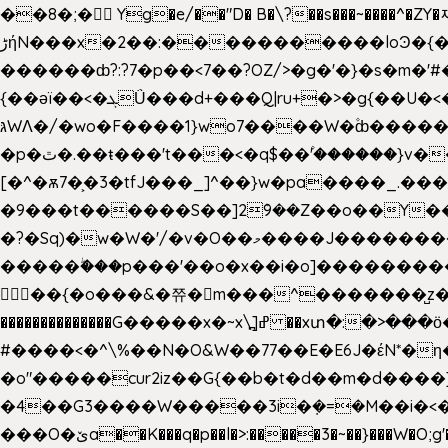
��8�;�򜸥 Yg�e/��"D�
B�
\?��s���~����^�ZY�
����������loϿ�{�nl^<�گ;��#�c��s.^^~�qF��w[k�ߜ��Yu�/�S_|=jݿ������z��\�
ڑήN���x�2��:�
������ȸ?:?7�p��<7��?OZ/>�g�'�}�s�m�
{��ǝï��<�ܓǗ���d+���Q|ru+�>�g{��U�<�������x���U��?�n�7[_���X'�Oa�������0���o��ޓ>O�ޝ�> ���G�?
גּWΛ�/�wo�F����1}wo7����W�۫ȸ�����}g�śX+����w�O�������?
�p�ٿ�.��ŧ���'t���<�q$��۫'������}v����ݚ�F��{����:l��ɞ�N����~�>|��|�u�����O������n�f;ݛ�s����8y�:����M�膓
[�^�ѫ7�͕�3�tfJ���_]^��}w�pa����_.��
�9���t������S��]2ܰ9��Z��o��Y�����J
�?�Sq)�w�W�'/�v�O��މ����J��������Gϻ�`�1��s�\����'�I���ݭE��~%��;]���M|szvѺ5컏��_}��6.��Oދ�;��v����|
�����ۖ���p���'��o�x��i�o]���������Gg�?�����ޗ_�~}��S����z��Jݧ�����=xz
𳏮 ��{�o���&�쮸�󧽑m���^�������̺z
��������������G�����x�~x\߽]ߝ ��xտ�:�>���ӧ�ܷ�Ӈ�������ο8���I�2�H��7]�s�Ç�,ys���p|3:=
#����<�^\%��N�O&W��77��E�E6J�έN*
�o"�����cur2iz��G{��b�t�d��m�d����]�h
�4��G3����W�����3i�ܼ�=�M��i�<��&_>e�͋'�����Eb"7� v�
���O�ێa��K���q�p��l�>:�����3�~��}���W�O;g'�g�����{�~����y�YJb��U�������d�ܻ���0��n;���\|9�^�}