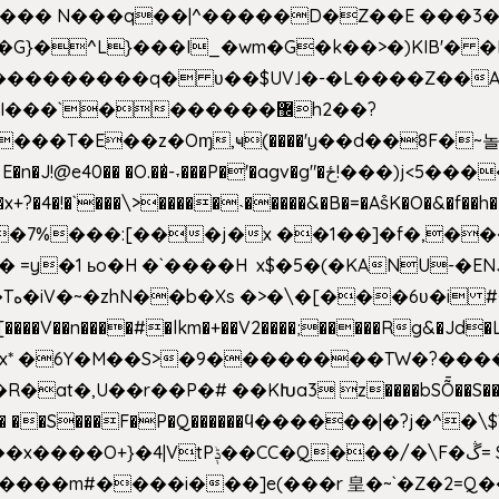
^��� N���q��|^�����D�Z��E ���3�
�o�G}�^L}���I_�wm�G�k��>�)KIB
��Q���������q� ʋ��$UV˩�-�L����Z��
��`�������޼h2��?
�E��z�Oɱ,ҹ(����'y��d��8F�~놀r m'6n
gv�g"�ځ!���)j<5������;�f��aX���_�s��?���@�xE]�
4�!�`���\>�����˴�����&�B�=�As͒K�O�&�f��
%���:[���j�x ��1��]�f�,���O!
� =y�1 ьo�H �`����H x$�5�(�KANU-�
0[����V��n����#�lkm�+��V2����;�����Rg&�Jd�L
s�Bx* �6Y�M��S>�9��������TW�?���
��R�at�,U��r��P�# ��KԽa3 z����bSȬ��S��*
��5� ��S���F�P�Q������ϥ������|�?j�^
���m#����i���]e(���r 皇�~`�Z�2=Q�