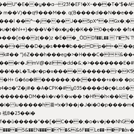
�E��y��a-~23f�EF˦�X~���T�*$�Aʑ��K�
sm� m��V)��q!9���M��. q(B����d��N��e�
l++}�r��V�Ÿ�x�y�j�K��`0�ę�x� �fs�LMMP5]hc
��ɍ���D�y�sު����b��pDp�=���
�k#�� "}6Z���h���eg�>�H���C� 
&��!��L�Tu�r�p�x����������r�K5
��H+ G�6a�8������;��(����+x�x� �p
�a�*Z�j#� �A�CPK�#y035����d�ҁ�Lɷ6�
[�,�������DM��k�v�9.�w�� t�Hf�h<��
 iu�����h䖭=!x�9��j�J�i�0�p�� ��m�{�M
 袛8�23��i�
f��ȕ�����"��[�C���;�o�v�j��NhG�m