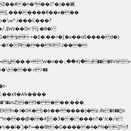
��[,�������8��x���
2o�\w^J���C���?
-�Y�R���KI?J���-
,��x9�A!k����
fn�:I�0K�}�6��r����)�zJfe�6��[Ɲ
"*m���@��4]�3�� ���nT�':Ic�/e