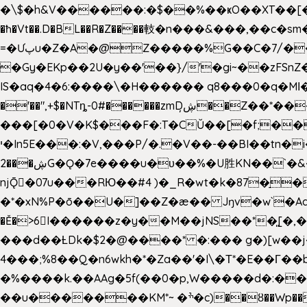
�\$�h&V������:�$��%��ҝO��XT��[��U"
�ħ�Vt��.D�BL��R�Z����䡋�n���&���,��c�
=�Ưپu�Z�A�@Z�����%G��C�7/����l ��^~�j��� J��5pX^�.Gx�;��Ao
�Gy�EKp��2U�y��'��}/'�gi~��zFSnZ�u�t�h
IS�aq�4�6:����\�H������ q8���0�q�Mߊ����[e��z(��)z �E��_ӦD0f��L�� `I*� %`T!
�'��",+$�NTȵ-0#������zmDڜ̦�
�Z��*��
���[�0�V�K$���F�:T�CŬ��[�f;�
י�In5E���:�V,���P/�.�V��-��BI��tn�i���r�JmV@�ƶI�dd�&;�>�������E�#�}b\S!��=4$,�����?n�۴X�2n�ڕiV�%l�X>�
2���ڜG�Ǫ�7e����u�υ��%�U胜KN��
`�
njǬ�07u���RЮ��#4 )�_R�wt�k�87�̠
�*�xN%P�ō��U�]��Z�æ�� Jŋv�w`�Aa4
�Ě�>6򁊔I������z�y��M��jNS��*�͈
���d��ȽDk�$2�@����* �:��� g�)[w��j�I�
4���;%8��Q�n6wkh�*�Za��'�I\�Τ*�E��Γ��b
�%����k.��AAg�5f(��0�p,W�����d�:��
��u�������KM*~ �ׯ�c)��ȣ��Wp������5&��EN����*�&&6F��Le��~�P�άv����ui?