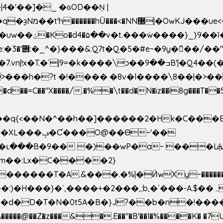
4�'��]�_ �ԍOD��Ņ |
h�{�T
k����\ͻ��ߏ��9B'|�Q4��(��X�N1�/=
�"X����/.�%�\t��d�N�iz��ì8g���T��5)B
h�b��q{<��N�^��h��]������2�Hk�C��
��Ɵ~'��
m��:Lx�C����2}
�������T�A.&���.�%|�Ӥw
Xy~�����
d�D�T�N�0t5A�B�}J?��b�n�!����}�g�
�����@��Z�z���&�.E��"�B'��l�%����K� �7UE�