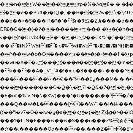
��n�;W����yzp�%�Aá8� � �$��
�(�Ƶ��Bu#�)�1Q�,`��H��2w� \�\4U{
��b��<�S��� R�"�`�$r�9E2�ZJɾ���i�
DRʢ�O��}�?������+ ��� ��(�h�q
<��iY�DLvb0l�P�^��Oʔ��CX۝`�;`��)b���'�p�&v5(� �_ ��g�ӯ_ C���s�����K���n
��н��N;W6����jo�%w��Wo"�x�D��?��^�}�5�
�^��w�c�C����z���;�+��1`�p�
��wu�A�E�ޥ������ǿ������m��d�C��9��e�D��1�2�/��H�T �)�+�J{��8�{�z=�09�{���Q
�k����A�_V'_`#�!�xjo�8����} ����^E|��� ��J���x�Y�ݜ�}I�i�;CL}%�.�a
���������)��?��򥞾y���M� � ��
�������:���O�Q�\�71�Q&�7�`��
�6�uū�%`V.N�\�XW)���*�G����/̨��?
���Q��W�L�����[��W/?��I�凷�����
((��"i�v7�O��iw�y�s��x�{� Z}$g�>��ݳO��]��[�3d��_oަi�j��|�����3�+.�?'��g����.y��s��u��m��!
���1�L[N�E���&��&�S���n���Z% @p
�;Y��;������Oo���>��;���Z�M�E