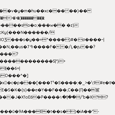
|��v�y�m�hu��xc��� ��}��
w�����so�o;���w�� �z}
OƷ���s�y��+^����)#�:σ����~|
�������������S|*}>
I|��6=|
³�S����;�_>�\9#e�꣗������ɓ<��N�o�C���G�
�J�X1oE6�P����۱�!|��/'b�X*?
����ū�9A���E�t��s�)�iA��"-