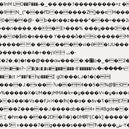
�Z��#�n�*��"�)��䑺
.ʳ��9N_("���fƊ ������Z]��e M�
o/��0���@- �b��t��z����^���=���
������ � ������vi�Ə �IJU���
����j��A�+��jV ݖ�-
{�c�;�s��̺�����-8`�����Nvߤ����>� ��\�܃�˓n >��
>����ct >^��F�hp���Σ g0t���Ǉ�1�{�|
�����X�UM��jMMA�k=�y����V<�y�x��c
�ӑ��I�Vs��FJ<>l��lh{��a
� �6v�ߖ�E7��"I�ȶmZ)i�3� ���:���,
����Z�����J:����ab��4+ 4Bgde��EX
����%�E6�[m.`[ �hm�� ���2D�R�}�0M㉀*{C�k] ��
��'�
��YЋ����ش-Y�'n��l�`)�F↣��l8t�G���͑��4�FN�]?f