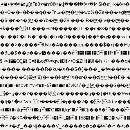
���y[�F�8�ϫ0ŀ�վ���!�!�M $i�#˲-k�
�=O��~�b��q��Fnظ���wo%�Ʃe���+gI��9��4�Y6M����E��Yg����R�� P�Ȇ����w��+'�w��Q��p
�$l�n�4�(��Yb� �Z9 ���IR��'v���
+k���f4Ԏ���~sM�����[=��6�S�Y�i�����gƊx�����uc�SV�x�
�o��C�iLN�ˉ��]�{o�O����{��S�y���s<ٳ���������:��;W��}�r7��?�n<�&�_�_Ķx�
��'�>�z���Uvb�A����pљ����$�<(��M,�~ݏ�'�u����>�:A|�  F����S����+v����n�����J�
$ ��í�CQ��.G=��ڍo@qw�D�O;�ZH��啸�hޟ���q��ĭ/�6�>� .�bwN�ϫˋ��'��W'
-����;�����R�ku�X��S�]���_�'��
�����O}818}�=��ke'rX�sr���z��E�1�O F��~�v7y�'��v 
���]��=��pv�I^v~t�:�~6?�������3vΚs/�����S
�~y�Z�Y����k}o�'�����y��{�0{��'ƻw��"��ɷ���]7x��w�b
�ǉ�۱�sCW5.:O݉�����j���2�`�z;#d;V����
<�����<}|q���y��'O����;lg^�b�Cϸ��8��ָ�
7�KԳ���E\4��L���.�68���n�`��D�tw���P
�
҂�d'_��ǋ����V_<����c�c��`��>t��