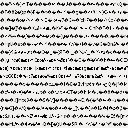
��"�)T�������J��������Y\Q�ִ�1nM LO��P���ކ�_��.���.1���������=z 
�T�82�}p�}P��x���`��g��#l`)C�
�(���:�/v�D� 6l7�Gw�'cf-7��l�/tĈ
��]�]'���Xڦ+�J�K@���`*OnP�F�I�����n����ˎ���E>���% ���y���0��/J|Wz��Dn 'j.�8�
�%w��ʃ����t��{y����J����ޕ���r��d�$e҅b�e���� Y����ǟ�яc�����MG�p-+�S�:��=�[�x��aS����d�}
�HʂU�#;��^���W�>1��v�G�Bn&
��}9&ǔr)��O�_�{ЯF� _�^Ə/_� Yz�c����
�(yc�8����C�6���43��ߴ��O��͒�Ѵ�k��OEX�2�,�)�t��@���aw����;�׷o�_��2�sy��.�=W�n��߃�{4��ߑ��i�8V6v4W�9��s���g�
���] �e��m��|x�����Y�� >$�������g�����^�������=�?��n?~;͝�
�NzG8E�4+�7����o�%���O���78���#�2���w~
�����a�����pܜ��f��vfrp6m�ϦQ�jf�M����J:�x��-?u��4��5�%@$0 �t-
�d�)�Ux�ik�\/bCΤ�t�k*M�J��8��d>�%
���J]Mce9���$�V]�����wE)�(�"��+z���
{n�G]�WQ���A|�:���_]v��]v�l&�j�z�Ҙ
��&Ń�ڊ��Z 4� J,ޟ2s�j�\
��Mu�4�~B�[�)U��5R �W��^@�:����3 v����7�g����s�