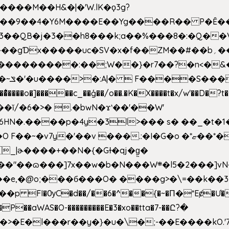
�����M��H&�|�'W.lK�ϙ3g?
�3��QB�j�3��h8���k;a��%���8�:�Q��
f��ZM��#��b؍�� g� _��G��j%���N2rZ�{k��]x{6��?
��*�
6HN�.����p�4y
�3l>��� s� ��_�t�
���.:�I�G�o �*ޏ��*��W;�Ww��CK�۽�� �_��G?
�!�_|ɚ����+��N�{�Gɫ�qj�g͖�
�N���W܍�l5�2���]vN���$�B�SX�ӽ��'��
e,�@o;���б���O� ����g>�\=��k��3���s
���p FI�ѸC�d��/��6�^��{�~�Π�*Eȼ�
Ư�
��aWAS�O-���������E�3�xo��tta�7-��Ը?�
>�E�l���r��y�}�u�\�;-��E����kO.'