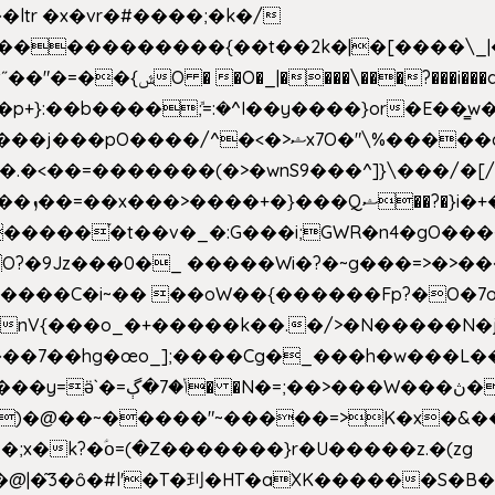
e�����������{��t��2k�|�[����\_
�[��E`D�/�k�:���]}RΎƫ��'�cv_ݜ}��=�
�p+}:��b����ܽ;=:�^I��y����}or�E��͇
<��=�������(�>�wnS9���^]}\���/�[/I
ɽu��?
 O?�9Jz���0�_ �����Wi�?�~g���=>�>�
����C�i~�� ��oW��{������Fp?�O�7o
�œo_];����Cg�_���h�w���L��x�c�p���[���T
�e�Y��F���,C��{Ƞ��䣉
)�@��~�����"~�����=>K�x�&���
;x�k?�ؑօ=(�Z�������}r�U�����z.�(zg
�@|�͂3�ȏ�#l'�T�㺫�HT�aXK������S�B