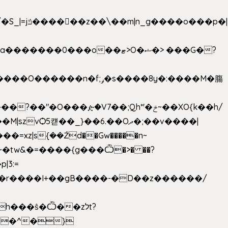
���ዽ�V7��;Qh*'�ݗ~��XO{k��h/
�tw&�=����{g���Ѽ�>� ��?
�9�r����I+��gB����-�D��z������/