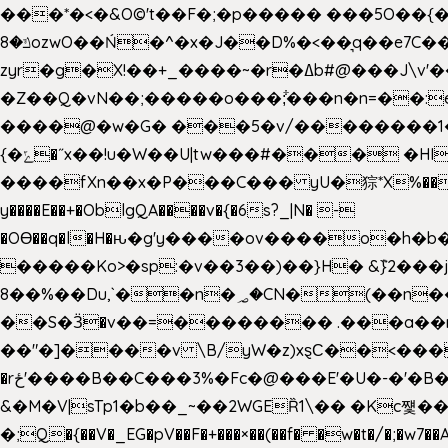
���*�<�&O©'t��F�;�p����� ���5O��{�|
ݿ�8ozwO��Ń�^�x�J��D%�<��͉q��e7C��q�ȝNמ��t'h������hǛ���<�NN޸|�OwKJ���ue<=xO�@WwA��J́J�9�A�݈�I�}w~�n�{1�
zyr�g�X!��+_����~�r�ߡb#@���J\v'��uw��ؽ�Ko�d4�۵��v�t.���݁w����}_}9��ĭ��
�Z��Q�vN��;�����o���;͋���n�n=��:e:�݋'�3:�_^�}���&:Q7t�Q�5�#e~�9y�݅󈽻��/��"��Ww�+QBJp��a��}�U���
����@�w�G� ���5�v/��������1�7.vn|!x�T.�`|9=�
{�ݻ�˝x��!u�W��U|tw���#��� �HI>���h�?t �!���� �8v�l����\8��|�>��j��q8'��)�y�.����������5�!
����fXn��x�P���C��� yU�猔*X%���d��=C�
y����E��+�OblgQA����v�{�6s?_|N� -
�OƟ��q�l�H�ԋ�g'y����ov����o�
�����Ko>�sp:�v��3��)��}H� &݉}2���j�XL���ݡ�Ƈ���O@
8��%��Du,`��n�؃�CN�(��n��ւ���B�9�� �)��wP�a~ ���Lܞ����aט�B�x�p�����+
��S�Ӟ�v��=�������� .���a��
��"�]����v \B/yW�z)xȿС��<��
�rځ'����B��C���3%�Fc�@���E'�U�-�'�B��:)�H���}�`,����+�2���,;b,�`���-A.$��ہ(����[�ey�S���|�?
&�M�V|sTp1�b��_~��2WGEȐ1\�� �Kc쩇���
�;Q�{��V�_EG�pV��F�+���×��(��f� �w�t�/�;�w7��A