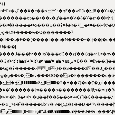
ﾹ{}
�m|n_g����o���p�|
'#�������at��>��x�y'��=�V�{�)ʻ�έr��:
�U���|
�����*x{���dG��z{��Ċq�L=�nv���?��"�O
|sܼ{��Źd��Gw�����n~
�g�y��š�}�ev���OO��o�F�������u�3~
�η�A�ʇ������|m����o��������㫝s�;=y|
~8��y��f��$��owϾ(ߣ�G�����/
[;ݤ�s��D �v����|h���ŝ�Ѽ��zלt?