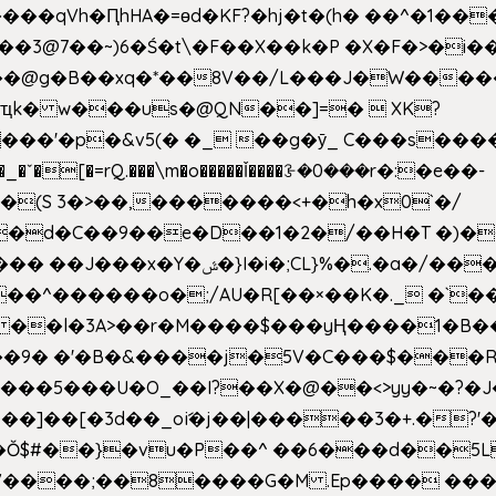
��qVh�ԤhHA�=ɵd�KF?�hj�t�(h� ��^�1��
��3@7��~)6�Ś�t\�F��X��k�P �X�F�>�i��
d���@g�B��xq�*��8V��/L���J�W����
ҵk� w���us�@QN��]=�  XK?
�
_�ˇ�[�=rQ.���\m�o�����Ǐ����ꗿ�0���r�:�e��-
(S 3�>��,�������<+�h�x0`�/
�/����s�����*��_��%�"��|
�^������o�;/AU�R[��×��K�._ �`��
 ��l�3A>��r�M����$���yҢ����1�B�
�/��9� �'�B�&����j�5V�C���$���
�5���U�O_��I?��X�@��<>yy�~�?�J
�Ŏ$#��}�vu�P��^ ��6���d��
`V����;��8����G�M .Ep���� ��