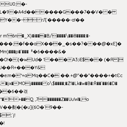
U0;�-
'� �L�9�A4d������G���7��V� �
AY��~ rԮ`�����-a!��
�_X}�i���B/����\��i8����:�-
h�Mm)���p�`���ᅢ�6����&�
�{�wUd� 1 ���A3;iE$�� (�R |
ENJ��R+���Y&
�jx�MOj����� o\$����;�Ź1�Lk�w�B�:Ř��`��6�D�
��6��겪
�!+��Q ,7������Z��UuW�,o
�\$V��刜�{�u]{6O�`9��-
�!