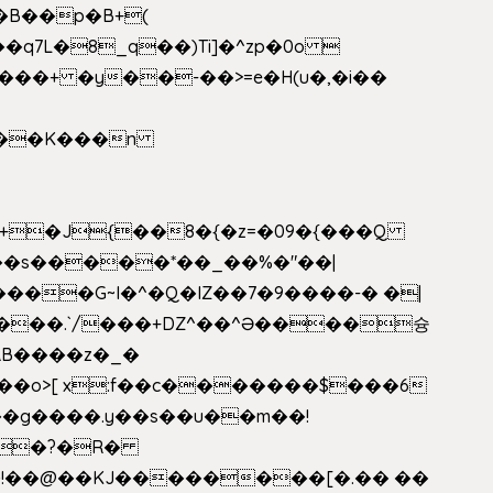
�B��p�B+(
�q7L�8_q��)Ti]�^zp�0o 
���+ �y��-��>=e�H(u�,�i��
���G~I�^�Q�IZ��7�9����-� �|
���.`/���+DZ^��^Ə����슝
RB����z�_�
��o>[ x:f��c�������$���6
5L�?�R�
�!��@��KJ��������[�.�� ��