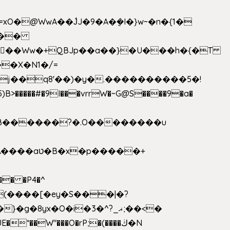
>�����#�9I���vrrW�~G@S����9�a�
�B������?�.O��������u
�� �P4�^
8yx�O�i�3�^?_ޣ;��<�
*��W"���O�rP;�(����ڬ�N