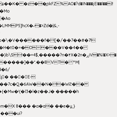
 �z��͟пkFZ%AO�?d�IN���jEI��l��l!
��Mo
X�ޚ�>Zd�|&,-
p�\�V������f�[�/��7��#�7!
&���H�t0�=�O���V��4��
�����]��*.��8VT� ^M|
d�6/
լ� ���E-
k[���7c�Q�6AW��N��Wϩ��
w�ˡ(�l3�l�z��J� �����h
�X 8��� �a�a� ��e�y˿}