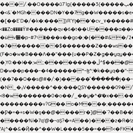
���/.��O����ū7`lg{�����3{�����ﭓ��ltr �x�vr�#����;�k�/
�<&`�MGh����DN�Y��7g��W�����s�
��˝#�����۷O � �O�_|����\���?���i���d�>�>�(��������|�:
<��Zo����Ϋ#������qv�6�t��U����a��i
�ӹv׸�p~#؝7�֭���x��go�;�{��#&�/2���j���pO����/^�<�>ޝx7O�"\%�����cKy{���N������/
�7��������$�������Z���ws���.�
(F�o�w�B���Ʌ��"���{u��P�Z�ީq��yqy����ܙ��=��x���>����+�}���Qޝ��?�}i�+��N,��us�7 ߟ����F��/Ļ�
�܄Y0:��I��;w;;���������ڵ^$�͏��@�����֡�t��v�_�:G���i;GWR�n4�gO������?
D�w��p���~�4������^~ɮ^ܺ;�k��yq��"~
(��7��O��s@#�/:�)�� ���ͧ՛������j��~
�N_�ݚV�����^��;���QSY������09�/nV{���o_�+�����k��.�/>�N�����N�jO���^�]
<8�w�������0�o��/_��y�^�͝�x��.����7��hg
���������v?G��.o�M���;��������y=ӛ`�=ݳ�7�ڳ� �N�=;��>���W���ڽ�E�S�K�{s}�
�Ƿ�=�+s�W�ȿ��@����r�]@�`?��B��
�����%l�7q'@�~aȘ?�=A��}���z�R�!z�
'Aj^��&�Ҋ��^��W�L��
��5��=��1<�FK