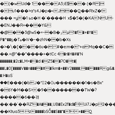
�{�wUd� 1 ���A3;iE$�� (�R |
�u1���>a*s4J�p�<Ji��Q��R!xZ�!
��� =y�1 ьo�H �`����H x$�5�(�KANU-
�ENJ��R+���Y&
�@��3@wS�=~�B�ۊµ1�f�+�Y�
P�^��ҕ�Tە�iV�~�zhN��b�Xs
�>�\�[���6ʋ�i #�e:m�*+aMq��C�
��.+@"��"����+�tϾc 4�r�H�#�'N
������;�2c�LM=��d �Z5��?O�t�|
��L�0[����V��n����#�lkm�+��V2����;�����Rg&�
�:H�oSۤ
��E���(�bJ�*2�u������i�1�s�Bx*
�6Y�M��S>�9��������TW�?
�����6��겪
��:��`��RZ'�A���,UB�Ex2f�d�֠Ui7J�p2
��KԽa3 z����bSȬ��S��*�!+��Q