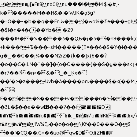
���y[�F�8�ϫ0ŀ�վ���!�!�M $i�#˲-
k������M��H&�|�'W.lK�ϙ3g?
�=O��~�b��q��Fnظ���wo%�Ʃe���+gI��9��4�Y6M����E��Yg����R�� P�Ȇ����w��+'�w��Q��p
�$l�n�4�(��Yb� �Z9
���IR��'v����3��QB�j�3��h8���k;
+k���f4Ԏ���~sM�����[=��6�S�Y�i���
g� _��G��j%���N2rZ�{k��]x{6��?
�o��C�iLN�ˉ��]�{o�O����{��S�y���s<ٳ���������:��;W��}
�r7��?�n<�&�_�_Ķx�
��'�>�z���Uvb�A����pљ����$�<(��M,�~ݏ�'�u����>�
� 
F����S����+v����n����
�3L�$��e��w߼���?��i��������D|
��IY�������͛����o�]�����c_��ģ��/o��.�K�X����t�x
t�.��w�'�1W¼ݕޮ��z�o�\Kf��0���O�
$
��í�CQ��.G=��ڍo@qw�D�O;�ZH��啸