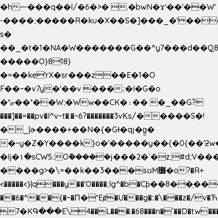
�hޟ���q��ĭ/�6�>� .�bwN�ϫˋ��'��W'
-����;�����R�ku�X��S�]���_�'��
s�
��_�t�1�NA�W�������G��^y7���d��Q8
�����O}818}
�=��ke'rX�sr���z��E�1�O
F��~�v7y�'��v ���.:�I�G�o
�*ޏ��*��W;�Ww��CK�۽�� �_��G?
���]��=��pv�I^v~t�:�~6?�������3vΚs/�����S�!
�_|ɚ����+��N�{�Gɫ�qj�g͖�
�~y�Z�Y����k}o�'�����y��{�0{��'ƻw��"��ɷ���]7x��w�b
�ǉ�۱�sCW5.:O݉�����j���2�`�z;#d;V��
����g>�\=��k��3���sսM߼�o?�R+
<�����<}|q���y��'O����;lg^�b�Cϸ��8��ָ�
��6�^��{�~�Π�*Eȼ�
Ư���g�::�\���z�/v
7�KԳ���E\4��L���.�68���n�`��D�tw��