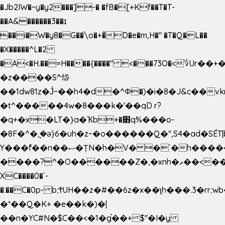
�Jb2IW�~y�y2���]-� �fB�[+Kf��T�T-
��A&������3��ɪ
��i�W�y8�G��\o�+�̊D�e�m,H�" �T�Q�L��
�X�����^L�2
�A<�H.��=H����{����" <���73O�<؇Ur�
�z����S^帒
��1dw81z�J̔~��h4�d�
^Φ�)�i�8�J&c��v
�t^�����4w�8���k�'��qD r?
�q+�x�LT�}a�Ҡb+�׋q%���o-
�8F�^�ܾ,�ә}6�uh�z~�o������Q�",S4�ad�SÉT|b
Y���f̄��n��ސ�ȚN�h�V� �`�h�����|
����?^�O������Z�,�xnh�ވ��<���u4Ɠ��+�
XC����0�`-
�:��C�0p- b;ϮUH��z�#��6z�x��ʅh���.3�rr
�*��Q�K+ �e��k�)�|
��n�YC#N�$C��<�1�g֡��+ $"�I�y