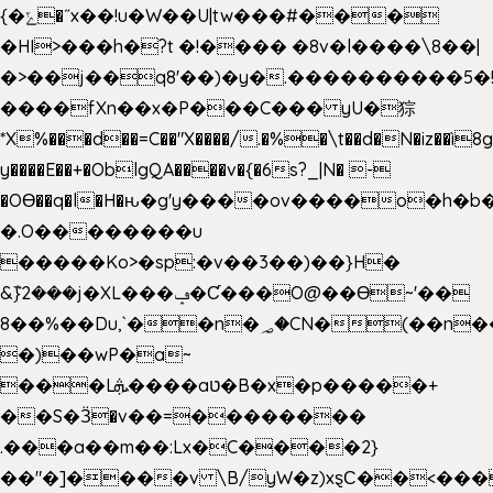
{�ݻ�˝x��!u�W��U|tw���#���
�HI>���h�?t �!���� �8v�l����\8��|
�>��j��q8'��)�y�.����������5�
����fXn��x�P���C��� yU�猔
*X%���d��=C��"X����/.�%�\t��d�N�iz��ì8
y����E��+�OblgQA����v�{�6s?_|N� -
�OƟ��q�l�H�ԋ�g'y����ov����o�h
�.O��������u
�����Ko>�sp:�v��3��)��}H�
&݉}2���j�XL���ݡ�Ƈ���O@��Ɵ~'��
8��%��Du,`��n�؃�CN�(��n��ւ���B�9��
�)��wP�a~
���Lܞ����aט�B�x�p�����+
��S�Ӟ�v��=��������
.���a��m��:Lx�C����2}
��"�]����v \B/yW�z)xȿС��<���