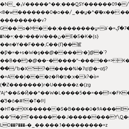
�N_�ݚV�����^��;���QSY������09�/nV{���o_�+�����k��.�/>�N�����N�jO���^�]
<8�w�������0�o��/_��y�^�͝�x��.����7��hg
���������v?
G��.o�M���;��������y=ӛ`�=ݳ�7�ڳ�
�N�=;��>���W���ڽ�E�S�K�{s}
��e�Y��F���,C��{Ƞ��䣉
�Ƿ�=�+s�W�ȿ��@����r�]@�`?
��B��)�@��~�����"~�����=>K�x
��/'b�X*?�����%l�7q'@�~aȘ?
�=A��}���z�R�!z�;x�k?�ؑօ=
(�Z�������}r�U�����z.�(zg
'Aj^��&�Ҋ��^��W�L��
��5��=��1<�FK
�͂3�ȏ�#l'�T�㺫
�HT�aXK������S�B����ū�9A���E�
��"�)T�������J��������Y\Q�ִ
LO��P���ކ�_��.���.1���������=z