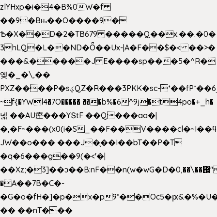
zlYHxp�i�4�B%0W�f
��9�Bњ��O����9�
Ѣ�X��D�2�TB679 �����Q��x.��.�0�
3hLQ�L��ND�Ȫ��Ux-|A�F��$�< ��>�
���&�����J E����sp���5�^R�
옞�_�\,��
PXZ����P�sؼQZ�R���3PKK�sc-*��fP*��6_̦Q���H�hl��a��j��dӤ�ܥ�Ք�7�)S�_3y��@�n-
~f{�YWl4�7O����� ���b%�6^9j�t4po�+_h�
넮 ��AU痓���YՏtF ��Q���aa�|
�,�F~���(x0(i�S_��F��V����cl�~I��
JW��o��� ���J�̖��I��bT��P�T
�q�6���g��9(�<'�|
��Xz;�3]��ͻ��B:nF��n(w�wG�D�݌��\��,0"�
�A��7B�C�-
�G�o�fH�]�p�x�p9*��Oc5�ԗ&�%�U
�� ��nT���