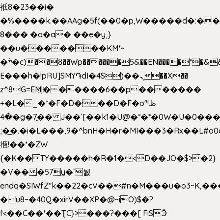
袛8�23��i�
�%����k.��AAg�5f(��0�p,W�����d�:�
8��� �a�a� ��e�y˿}
��u�������KM*~
�ׯ�c)��ȣ��Wp������5&��EN����*�&&6F��Le��~�P�άv����ui?
E���h�!pRU]SMY֏dI�4S)��ܢ��X��
z^8G=EM҉i� �����6��p�������
+�L�_�*�F�D���D�F�o"ظ!
�4�g�7֦�� J��`[��k1�U@�*�*�0W�U�0����_������äp�)2>�`@n����5DW˃��
;�͟�.�i�L���,9�^bnH�H�r�MI���3�Rx��L#o0d
揯!��*�ZW
{�K��TY�����h�R�1�<D��JO�$>�2}
�V���57y�`뉋
endq�SIWfZ"k��22�cV��#n�M���u�o3~K,
� u8~�40Q�xirV��XP�@~iO)$�?
f<��C��*��ƮC}>���?���[ FiSӬ