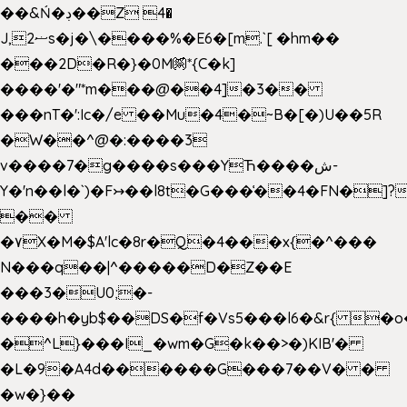
��&Ń�ڊ��Z 4�
J,ޟ2s�j�\����%�E6�[m.`[ �hm��
���2D�R�}�0M㉀*{C�k]
��
��'�"*m���@��4]�3��
���nT�':Ic�/e ��Mu�4�~B�[�)U��5R
�W��^@�:����3
v����7�g����s���YЋ����ش-
Y�'n��l�`)�F↣��l8t�G���͑��4�FN�]?
��
�۷X�M�$A'lc�8r�Q�4���x{�^���
N���q��|^�����D�Z��E
���3�U0;�-
����h�yb$��DS�f�Vs5���l6�&r{ �o
�^L}���I_�wm�G�k��>�)KIB'�
�L�9�A4d������G���7��V� �
�w�}��