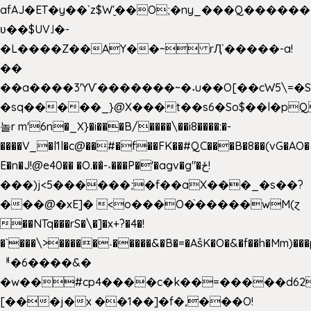
afAJ�ET�y��`z$W'̮��O;�ny_���Q���
ʋ��$UV˩�-
�L����Z��AY��~ rԮ`�����-a!
��
��a����3'YѴ�������~�˖u��O[��cW5\=�SI�
�sq�����_}@X���t��s6�So$��l�pQ
놀r m'6n�_X}�i���B/����\��i8����:�-
����V_�l1l�c@��#�f��FK��#QC���B�8��(vG�AO�
E�n�J!@e40�� �O.��̍-˕���P�'�agv�g"�ځ!
���)j<5������;�f��aX���_�s��?
���@�xE]� <o���O�֙�����wM(ɀ
��NTq���rS�\�]�x+?�4�!
�`���\>�����˴�����&�B�=�As͒K�O�&�f��h�Mm)���p
ᅢ�6����&�
�w��#cp4����c�k��=�����d62
[���j�x ��1��]�f�,���O!