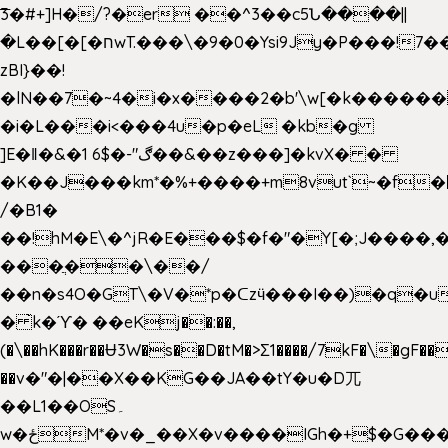
͞3�#+]H�/?�er ��^3��c5Ն����||
�L��[�[�חwT.���\�9�0�Ysi9Jy�P���!7���,�>�P�z�k��-
zBI}��!
�lN��7�~4�i�x����2�b'\w[�k����
�i�L���i<���4u�p�eL �kb�g
]E�ǁ�&�1 6$�-"ڰ��&��z���]�kvX� �
�K��J���km*�%+����+m8vut`~�f�޶CF
/�B1�
��!hM�E\�^jR�E���$�f�"�Y[�;J����,
���ֲ��\��/
��n�s4O�GT\�V�*p�ᑕzӵ���I��)�q�u
� ̀k�ϓ� ��eKj��:��,
(�\��hK���r��Ʉ3W�s��D�tM�>Ʃ1����/7kF�\�gF
��v�"�|��X��KG��JA��tY�u�D兀
��L1��OS۔
w�ځM*�v�_��X�v����IGh�+$�G���]e�`�I�n��YzeU('Lr�2���l�Tnx��hm�B��,�,�E��_��ֲ