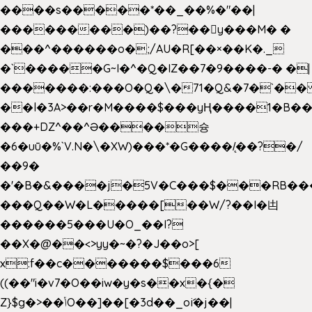
����s�����*��_��%�"��|
���������)��?��򥞾y���M� �
���^������o�;/AU�R[��×��K�._
�`�����G~I�^�Q�IZ��7�9����-� �|
�������:���O�Q�\�71�Q&�7�`�
��l�3A>��r�M����$���yҢ����1�B��
���+DZ^��^Ə����슝
�6�uū�%`V.N�\�XW)���*�G����/̨��?�/
��9�
�'�B�&����j�5V�C���$���RB��
���Q��W�L�����[��W/?��I�凷
������5���U�O_��I?
��X�@��<>yy�~�?�J��o>[
x:f��c�������$���6
((��"i�v7�O��iw�y�s��x�{�
Z}$g�>��ݳO��]��[�3d��_oަi�j��|