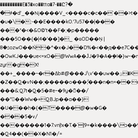
���������E�3�xo��tta�7-��Ը?�
�
҂�d'_��ǋ����V_<����c�c��`��>t�
�u�\�;-��E����kO.'7u57��|���
���*�<�&O©'t��F�;�p�����
���5O��{�|4�'��]�_ �ԍOD��Ņ |
ݿ�8ozwO��Ń�^�x�J��D%�<��͉q��e7C��q�ȝNמ��t'h������hǛ���<�NN޸|
�OwKJ���ue<=xO�@WwA��J́J�9�A�݈�I�}w~�
zyr�g�X!
��+_����~�r�ߡb#@���J\v'��uw��ؽ�Ko�d4�۵��v�t.���݁w����}_}9��ĭ��
�Z��Q�vN��;�����o���;͋���n�n=��:e:�݋'�3:�_
���&:Q7t�Q�5�#e~�9y�݅󈽻��/
��"��Ww�+QBJp��a��}
�U���h�{�T ����@�w�G�
���5�v/
��������1�7.vn|!x�T.�`|9=�k����\ͻ��ߏ��9B'|
�Q4��(��X�N1�/=