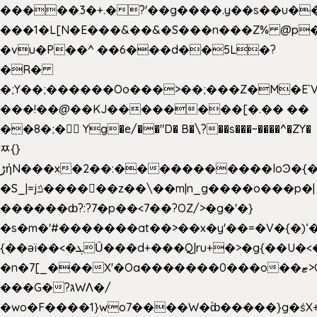
�����3�+.�?'��g����.y��s��u�
���1�L[N�E���&��&�S���n���Z% @p
�vu�P��^ ��6���d��5L�?
�R�
�;Y��;������Oo���>��;���Z�M�E
���!��@��KJ��������[�.�� ��
��8�;�򜸥 Yg�e/��"D�
B�
\?��s���~����^�ZY�
ﾹ{}
����������loϿ�{�nl^<�گ;��#�c��s.^^~�qF��w
ڑήN���x�2��:�
�S_|=jݿ������z��\��m|n_g����o���p�|
������ȸ?:?7�p��<7��?OZ/>�g�'�}
�s�m�'#�������at��>��x�y'��=�V�{�)ʻ�
{��ǝï��<�ܓǗ���d+���Q|ru+�>�g{��U�<�������x���U��?
�n�7[_���X'�Oa�������0���o��ޓ>O�ޝ�>
���G�?גּWΛ�/
�wo�F����1}wo7����W�۫ȸ�����}g�ś