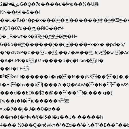
2���ڜG�Ǫ�7e����u�υ��%�U胜
KN��
`�&��!
��L�Tu�r�p�x����������r�K5��
njǬ�07u���RЮ��#4
)�_R�wt�k�87�̠��H+
G�6a�8������;��(����+x�x� �pd�6/
�*�xN%P�ō��U�]��Z�æ�� Jŋv�w`�Aa
�A�CPK�#y035����d�ҁ�Lɷ6�լ�
���E-
�Ě�>6򁊔I������z�y��M��jNS��*�͈[
t�Hf�h<��k[���7c�Q�6AW��N��
���d��ȽDk�$2�@����* �:��� g�)
[w��j�I� iu�����h䖭
=!x�9��j�J�i�0�p��
��m�{�Mw�ˡ(�l3�l�z��J� �����h
4���;%8��Q�n6wkh�*�Za��'�I\�Τ*�E��Γ��