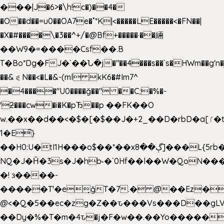
���|J�6>�\h!c�)��4�
�O��d��=u0��OA7e�˚*K
|<�����LE�����<�FN��|
�X�#����\�3��^+/�@Bf+�����·��緉
��W9�=����Csf��.B
T�Bo*Dg�FJ�`��Ն�j�"��4���s��`s�HWm��g'n�ږ�Ht�!
��&⪗N��<�L�&-(ml kK6�#Im7^
�4����"U0����ğ��" ��C;�%�-
'ƻ���cw�i�K�pЂ��p ��FK��O
w.��x��d��<�$�[�$��J�+2_��D�rbD�a[ٵ�t9?
1�E͆}
��H0:U�tI1H���o$��*��xڳ��8]���L{5rb�����b
NQ�J�Ȟ�3s�J�hb˞�`0Hf��l��W�QoN�
�! з����-
�����T'�e͉ğT�7.� @��Ez�
@<�Q�5��ec�zg�Z��ԏ���Vs���D��gLV
��Dy�%�T�m�4ԏ�j�F�w��.��Yo�����