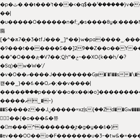
�p�ٿ�.��ŧ���'t���<�q$��۫'������}v����ݚ�F��{����:l��ɞ�N����~�>|
��|
�u�����O������n�f;ݛ�s����8y�:����M�
膓
[�^�ѫ7�͕�3�tfJ���_]^��}w�pa����_.��
�9���t������S��]2ܰ9��Z��o��Y�
��"�O���ዽ�V7��;Qh*'�ݗ~��XO{k��h/�?
�Sq)�w�W�'/
�v�O��މ����J��������Gϻ�`�1��s�\����'�I���ݭE��~%��;]���M|szvѺ5
컏��_}��6.��Oދ�;��v����|
�����ۖ���p���'��o�x��i�o]��������
�����ޗ_�~}
��S����z��Jݧ�����=xz|sܼ{��Źd��Gw�����n~
𳏮 ��{�o���&�쮸
�󧽑m���^�������̺z�g�y��š�}
�ev���OO��o�F�������u�3~�tw&�=�