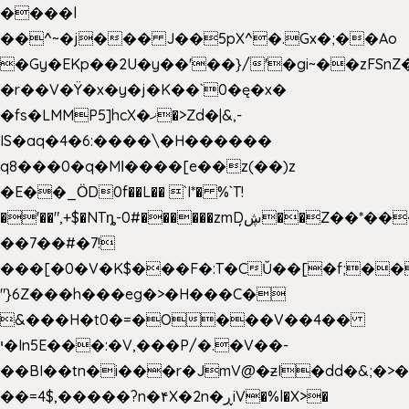
����l
��^~�j��� J��5pX^�.Gx�;��Ao
�Gy�EKp��2U�y��'��}/'�gi~��zFSnZ�
�r��V�Ÿ�x�y�j�K��`0�ę�x�
�fs�LMMP5]hcX�ޚ�>Zd�|&,-
IS�aq�4�6:����\�H������
q8���0�q�Mߊ����[e��z(��)z
�E��_ӦD0f��L�� `I*� %`T!
�'��",+$�NTȵ-0#������zmDڜ̦�
�Z��*��
��7��#�7!
���[�0�V�K$���F�:T�CŬ��[�f;��
"}6Z���h���eg�>�H���C�
&���H�t0�=�O���V��4��
י�In5E���:�V,���P/�.�V��-
��BI��tn�i���r�JmV@�ƶI�dd�&;�>
��=4$,�����?n�۴X�2n�ڕiV�%l�X>�