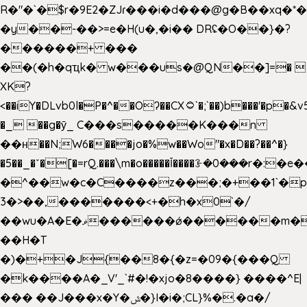
R�"�`�$r�9E2�ZJɾ���i�d���@g�B��x
�y��-��>=e�H(u�,�i�� DRʢ�O��}�?
������+ ���
��(�h�qҵk� w���us�@QN��]=� 
XK?
<��iY�DLvb0l�P�^��Oʔ��CX۝`�;`��)b���'�p�&v5(�
�_ ��g�ӯ_ C���s�����K���n
��н��N;W6����jo�%w��Wo"�x�D��?��^�}
�5��
_�ˇ�[�=rQ.���\m�o�����Ǐ����ꗿ�0���r�:�e�
�^��w�c�C����z���;�+��1`�p
3�>��,�������<+�h�x0`�/
��wu�A�E�ޥ������ǿ������m��d�C��9��e�D��1�2�/
��H�T
�)�+�J{��8�{�z=�09�{���Q
�k����A�_V'_`#�!�xjo�8����} ����^E|
��� ��J���x�Y�ݜ�}I�i�;CL}%�.�a�/