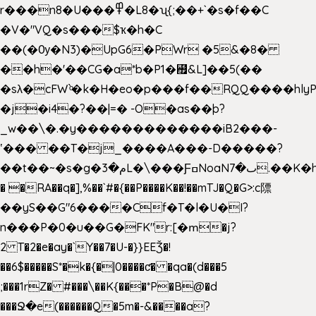
r���n8�U���߾�L8�ʯ{;��+`�s�f��C
�V�"VQ�s���$ҡ�h�C
��(�Ѹ�N3)�UpG6�PWr �5&�8�
��h�'��CG�a*b�P1�꘯&L]��5(��
�sλ�cFW`ͦ�k�H�eo�p���f��RQQ����hlyP8@�CV�*
�j�i4�?��|=� -O�as��þ?
_w��\�.�y�������������iB2���-
ʽ��� ��T�j_����A���-D�����?
��t��~�s�g�م�3L�\���ƑߛNoaNٮ�7.��K�h8K�Ύ���haB��#��>�b�#�f�<��
� �RA��q�],%��`#�{��P����K��!��mTJ�Q�G>:c䧣
��yS��G"6����Cf�T�l�U�I?
n���P�0�u��G�FK"r:[�ՠ�j?
2 T�2�e�ay�`Y��7�U-�}}EEǮ�!
��6$�����S*�k�{�|0����ƈ� �qa�(d���5
;���1rZ� #���\��
K{���*P�B@�d
���Ջ�e(������Q�5m�-&����a?