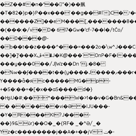
�Z��#�n�*��"�)��䑺
�T�82�}p�}P��x���`��g��#l`)C�.
������Z]��e M���[,�������8�
�(���:�/v�D� 6l7�Gw�'cf-7��l�/tĈo/
��0���@-
�b��t��z����^���=���2o�\w^J���C
��]�]'���Xڦ+�J�K@���`*OnP�F�I�����n����ˎ���E>���%
���y���0��/J|Wz��Dn 'j.�8�
�%w��ʃ����t��{y����J����ޕ���r��d�$e҅b�e����
Y����ǟ�яc�����MG�p-
+�S�:��=�[�x��aS����d�}
�HʂU�#;��^���W�>1��v�G�Bn&
� ������vi�Ə �IJU���-
�Y�R���KI?J���-
��}9&ǔr)��O�_�{ЯF� _�^Ə/_�
Yz�c��������j��A�+��jV ݖ�-