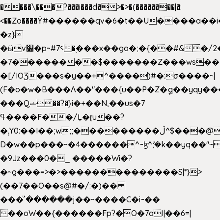
����\���?���i���d�>�>�(��������|�:
<��Zo����Ϋ#������qv�6�t��U����a��i
�z}
�ӹv׸�p~#؝7�֭���x��go�;�{��#&�/2���j���pO����/^�<�>ޝx7O�"\%�����cKy{���N������/
�7��������$�������Z���ws���.
�[/IOƷ���s�y��+^����)#�:σ����~|
(F�o�w�B���Ʌ��"���{u��P�Z�ީq��yqy����ܙ��=��x���>���
���Qޝ��?�}i�+��N,��us�7
ߟ����F��/Ļ�ɽu��?
�܄Y0:��I��;w;;���������ڵ^$�͏��@�����֡�t��v�_�:G���i;GWR�n4�gO������?
D�w��p���~�4������^~ɮ^ܺ;�k��yq��"~ 
�9Jz���0�_ �����Wi�?
�~g���=>�>��������������S|*}>
(��7��O��s@#�/:�)��
���ͧ՛������j��~����C�i~��
��oW��{������Fp?�O�7oI|��6=|