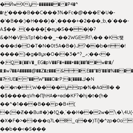
�Ӥw
Xy~������� �P4�^
�rځ'����B��C���3%�Fc�@���E'�U�-
�'�B��:)�H���}�`,����+�2���,;b,�`���-
A.$��ہ(����[�ey�S���|�?
&�M�V|sTp1�b��_~��2WGEȐ1\�� �Kc쩇
���d�D�T�N�0t5A�B�}J?��b�n�!
����}�g�8yx�O�i�3�^?_ޣ;��<�
�;Q�{��V�_EG�pV��F�+���×��(��f� �w�t�/
�;�w7��A�����@��Z�z���&�.E��"�B'��l�%���
�7UE�*��W"���O�rP;�(����ڬ�N
��n�;W����yzp�%�Aá8� �
�$����qVh�ԤhHA�=ɵd�KF?�hj�t�(h�
��^�1���B��p�B+(
�(�Ƶ��Bu#�)�1Q�,`��H��2w� \�\4U{
�X�F�>�i���q7L�8_q��)Ti]�^zp�0o 
��b��<�S���