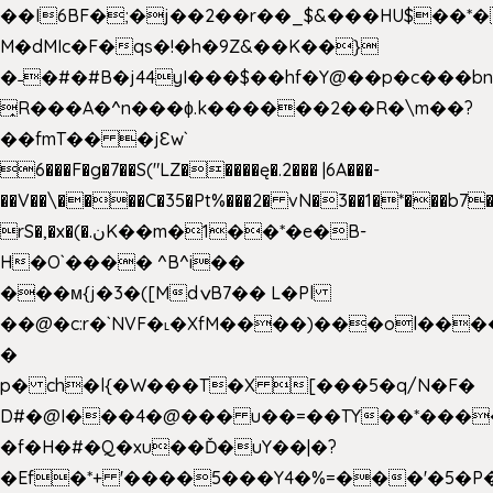
��I6BF�;�j��2��r��_$&���HU$��*
M�dMIc�F�qs�!�h�9Z&��K��}
�˗�#�#B�j44yI���$��hf�Y@��p�c���b
̟R���A�^n���ɸ.k������2��R�\m��?
��fmT�� �jԐw`
6���F�g�7��S("LZ�����ę�.2��� |6A���-
��V��\����C�35�Pt%���2� vN�3��1�*���b7�
rS�,�x�(�.نK��m�1��*�e�B-
H�O`���� ^B^i��
���м{j�3�([MdݍB7�� L�Pl
��@�c:r�`NVF�˪�XfM����)���ol���
�
p� ch�l{�W���T�X [���5�q/N�F�
D#�@I���4�@��� u��=��TY��*���
�f�H�#�Q�xu��Ď�uY��|�?
�Ef�*+ '����5���Y4�%=���'�5�