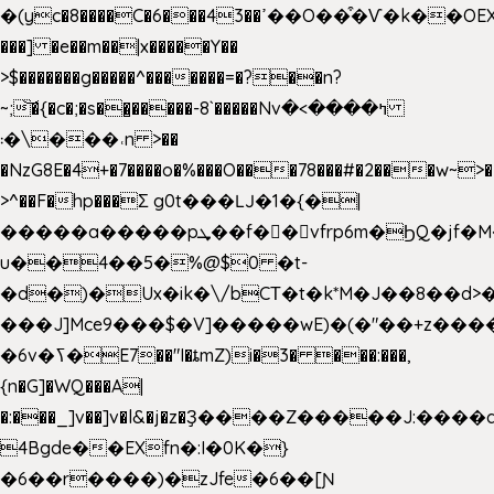
�(yc�8����C�6���43��ߴ��O��͒�Ѵ�k��OEX�2�,�)�t��@���aw����;�׷o�_��2�sy��.�=W�n��߃�{4��ߑ��i�8V6v4W�9��s���g�
���] �e��m��|x�����Y��
>$�������g�����^�������=�?��n?
~;͝�{�c�;�s��̺�����-8`�����Nvߤ����>�
��\�܃�˓n >��
�NzG8E�4+�7����o�%���O���78���#�2���w~>�
>^��F�hp���Σ g0t���Ǉ�1�{�|
�����a�����pܜ��f��vfrp6m�ϦQ�jf�M����J:�x��-?
u��4��5�%@$0 �t-
�d�)�Ux�ik�\/bCΤ�t�k*M�J��8��d>�%
���J]Mce9���$�V]�����wE)�(�"��+z����
�6v�ߖ�E7��"I�ȶmZ)i�3� ���:���,
{n�G]�WQ���A|
�:���_]v��]v�l&�j�z�Ҙ����Z�����J:���
4Bgde��EXfn�:I�0K�}
�6��r����)�zJfe�6��[Ɲ