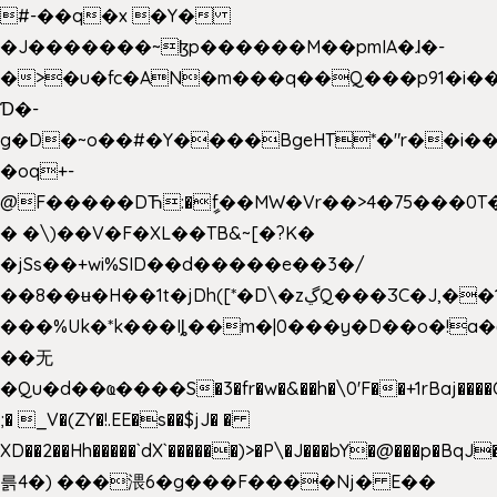
#-��q�x �Y�
�J�������~ɮp������M��pmIA�ɺ�-
�>�u�fc�AN�m���q��Q���p91�i�
Ɗ�-
g�D�~o��#�Y����BgeHT*�"r��i��[
�oq+-
@F�����DЋ:�ީf��MW�Vr��>4�75���0T�
� �\)��V�F�XL��TB&~[�?K�
�jSs��+wi%SID�� d�����e��3�/
��8��ʉ�H��1t�jDh([*�D\�zڲQ���ӠC�J,��1���eJ��U��j�\���&�6­
���%Uk�*k���Iȴ��m�|0���y�D��o�!a�
��无
�Qu�d��ҩ�󠬸���S�3�fr�w�&��h�\0'F��+1rBaj����O$ݓ�0�ڳ�����+���6_�CPB�ˁ>׋�DAR�1qU$���g�%T4�����'ca���9 {
;� _V�(ZY�!.EE�s��$jJ� �
XD��2��Hh�����`dX`������)>�P\�J���bY�@���p�BqJ
륽4�) ���渨6�g���F����Nj� E��