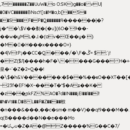
,7������Z��UuW�,o O:SK)g��o� vU|
�0�VC������BNscY[s�M�a,b[��5�
��S���F�P�Q������ϥ������|�?
j�^�\$V��刜�{�u]{6O�`9��-
��w�yML�J.�(טv�Œ��y� }
�M��H���x����O+}
�4|VtPݙ��CC�Q���/�\F�ڴ= $;`j!
�Z($Ӆ����h�F�\����G��� H�+
皇�~`�Z�2=Q��!
�\$�h&V������:�$��%��ҝO��XT��[
~23f�EF˦�X~���T�*$�Aʑ��K�
�z��͟пkFZ%AO�?d�IN���jEI��l��l!
�ħ�Vt��.D�BL��R�Z����䡋
�n���&���,��c�sm� m��V)��q!9���M��.
q(B����d��N��e���Mo
=�Ưپu�Z�A�@Z�����%G��C�7/