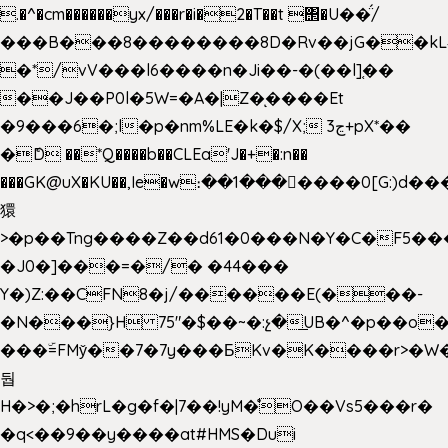
.�^�cm������yx/���r�i�2�T��t ΢�U��̈́/
���B���8��������8D�Rv��jG��kL
�*/vV���l6����n�Ji��-�(��l]֚��
��J��P0l�5W=�A�|Z�ͅ����Et
�9���6�;l�p�nm%LE�k�$/X; ڃ3+pX*��
�ެD ��*Q����b��CLEa'J�+�:n��
���GK@uX�KU��,Ie�w։��1���􆆕����0[G:)d��
獧
>�p��Tng����Z��d61�0���N�Y�C�F5���
�J0�]���=�/� �44���
Y�)Z:��CFN8�j/������E(���-
�N���}H 75"�$��~�:չ�͟UB�^�p��o
���ۜ=FMy̌��7�7y���БKv�K����r>�W
둽
H�>�;�hrL�g�f�|7��!yM�̊O��Vs5���r�
�q<��9��y����at#HMS�Dui