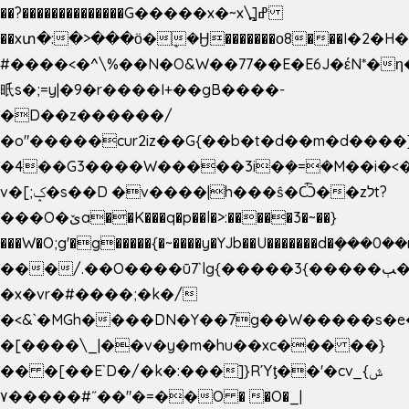
��?��������������G�����x�~x\߽]ߝ
��xտ�:�>���ӧ�ܷ�Ӈ�������ο8���I�2�H��
#����<�^\%��N�O&W��77��E�E6J�έN*
㫝s�;=y|�9�r����I+��gB����-
�D��z������/
�o"�����cur2iz��G{��b�t�d��m�d����]�h
�4��G3����W�����3i�ܼ�=�M��i�<��&
v�[;ݤ�s��D �v����|h���ŝ�Ѽ��zלt?
���O�ێa��K���q�p��l�>:�����3�~��}
���W�O;g'�g�����{�~����y�YJb��U�������d�ܻ�
���/.��O����ū7`lg{�����3{�����ﭓ��ltr
�x�vr�#����;�k�/
�<&`�MGh����DN�Y��7g��W�����s�
�[����\_|��v�y�m�hu��xc��� ��}
�� �[��E`D�/�k�:���]}RΎƫ��'�cv_ݜ}
��˝#�����۷O � �O�_|
��=�