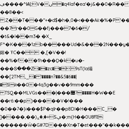
ڢ����^Ѩ|;V�ں�q4laf�ea'�j&��0�R�� J0O
��8��<
:Ȥ��T���"+�d$�h�,0�<�
��Aii:�%�P 
��7r��0G��fj���7�6�/
�t&�I��m3� �X_
F^�K���1zb�����Ud�&���2N���y�
鎔� ŦC�� �,[�V��!
��%�f��1h���Ḏ�k�u�-
���Տ���Z��zc��9sT(Ia熶
��[2TM,_� '����n?��&5�6��|
�Sӥ��0�4q3g��v��9mm���
TSQ��MLVGs���|���޴?����H�W��E
��r6:��p)�����V�!���
�0��7�}i���$P�q߈��p8DI�H���C_�
]����,��)؏�,�+Sڥ�;m{H��0U8㉐
������Ŵ�G#7D���Xn�T�et���"��k����5K