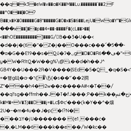
��q�k3�eW�v��a�K��M��Lu.�������`��2;F
��^0���|�O?
B��;x�K�0�����G�8*�����G�0�x�S�6��LejU�Wa�Y"
���x��]��p��4=��-����F�(cL��>��|
<��hOE���������]���G/B��3�U��<
�d��j�(6�"� Z�j��O���c���՜�5��-
�a�G��E19��s�Qű�ʔ�ۍg�D�O�Rڢ��6�"=Uh����
y� W�R1tQ�W��g%\@ʟ��d�h��J^
GB4Y��U���2R�V����|SEd�5�Q_�q�S�<1
=�헆gЩ�a-�ר[�̐\Ҕ{�s��*`��2撋
Z"�'��h4�i2w��z����A#<�T��/
��ql'sg��ffmh��J�ߠ�fJ���;P��k��خ�ﰬj��0��E8��6G���գN9?
k�M�=V�3)��D��j=�Lc$Φc'���(k�Y��^�爙
2U�~�m�4u��J�p( �I?N�|
���בY�jU������� {e1ˏ���ċ�
�,�LM��6���k��e��/W�ƙc��