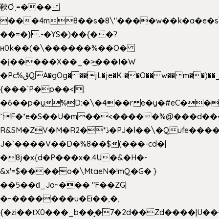
䩡Ơ˼=���
���4m8��s�8\"����w��k�a�e�s\n
��=�}.-�YS�)��{��?
ʜ0k��(�\������%��O�
�į�����X��_�>̲���I�W
�Pc%ڨQA�gOg���jL�je�K˗��O��w��m��)��_��Rߊu>
{���`P�p��<||
�6��p�y%D:�\�4��r e�y�#eC��
ˇF�*e�S��U�m��<�����%@���d���
R&SM�ZV�M�R2�*ڏ�PJ�l��\�Qufe����<�l���
J�`����V��D�%8��$(���-cd�|
�8j�x{d�P���x�.4U�&�H�-
&x'=$����o�\MtaeN�!mQ�G� }
��5��ԁ_Ja~��� "F��ZG|
�~�������u�Ei��,�,
{�zi��tX0���_b��̘�7�2d��Zd����|U�