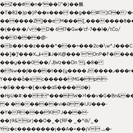
�Z��#�n�*��"�)��䑺
�T�82�}p�}P��x���`��g��#l`)C�.
������Z]��e M���[,�������8�
�(���:�/v�D� 6l7�Gw�'cf-7��l�/tĈo/
��0���@-
�b��t��z����^���=���2o�\w^J���C
��]�]'���Xڦ+�J�K@���`*OnP�F�I�����n����ˎ���E>���%
���y���0��/J|Wz��Dn 'j.�8�
�%w��ʃ����t��{y����J����ޕ���r��d�$e҅b�e����
Y����ǟ�яc�����MG�p-
+�S�:��=�[�x��aS����d�}
�HʂU�#;��^���W�>1��v�G�Bn&
� ������vi�Ə �IJU���-
�Y�R���KI?J���-
��}9&ǔr)��O�_�{ЯF� _�^Ə/_�
Yz�c��������j��A�+��jV ݖ�-