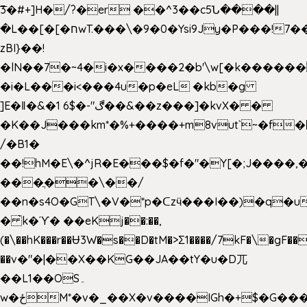
͞3�#+]H�/?�er ��^3��c5Ն����||
�L��[�[�חwT.���\�9�0�Ysi9Jy�P���!7���,�>�P�z�k��-
zBI}��!
�lN��7�~4�i�x����2�b'\w[�k����
�i�L���i<���4u�p�eL �kb�g
]E�ǁ�&�1 6$�-"ڰ��&��z���]�kvX� �
�K��J���km*�%+����+m8vut`~�f�޶CF
/�B1�
��!hM�E\�^jR�E���$�f�"�Y[�;J����,
���ֲ��\��/
��n�s4O�GT\�V�*p�ᑕzӵ���I��)�q�u
� ̀k�ϓ� ��eKj��:��,
(�\��hK���r��Ʉ3W�s��D�tM�>Ʃ1����/7kF�\�gF
��v�"�|��X��KG��JA��tY�u�D兀
��L1��OS۔
w�ځM*�v�_��X�v����IGh�+$�G���]e�`�I�n��YzeU('Lr�2���l�Tnx��hm�B��,�,�E��_��ֲ