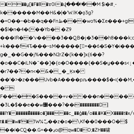
���y[�F�8�ϫ0ŀ�վ���!�!�M $i�#˲-
k������M��H&�|�'W.lK�ϙ3g?
�=O��~�b��q��Fnظ���wo%�Ʃe���+gI��9��4�Y6M����E��Yg����R�� P�Ȇ����w��+'�w��Q��p
�$l�n�4�(��Yb� �Z9
���IR��'v����3��QB�j�3��h8���k;
+k���f4Ԏ���~sM�����[=��6�S�Y�i���
g� _��G��j%���N2rZ�{k��]x{6��?
�o��C�iLN�ˉ��]�{o�O����{��S�y���s<ٳ���������:��;W��}
�r7��?�n<�&�_�_Ķx�
��'�>�z���Uvb�A����pљ����$�<(��M,�~ݏ�'�u����>�
� 
F����S����+v����n����
�3L�$��e��w߼���?��i��������D|
��IY�������͛����o�]�����c_��ģ��/o��.�K�X����t�x
t�.��w�'�1W¼ݕޮ��z�o�\Kf��0���O�
$
��í�CQ��.G=��ڍo@qw�D�O;�ZH��啸