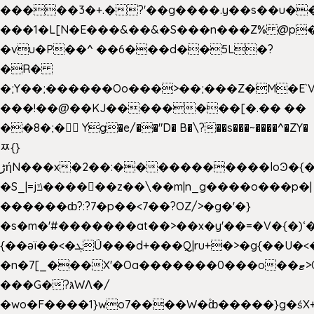
�����3�+.�?'��g����.y��s��u�
���1�L[N�E���&��&�S���n���Z% @p
�vu�P��^ ��6���d��5L�?
�R�
�;Y��;������Oo���>��;���Z�M�E
���!��@��KJ��������[�.�� ��
��8�;�򜸥 Yg�e/��"D�
B�
\?��s���~����^�ZY�
ﾹ{}
����������loϿ�{�nl^<�گ;��#�c��s.^^~�qF��w
ڑήN���x�2��:�
�S_|=jݿ������z��\��m|n_g����o���p�|
������ȸ?:?7�p��<7��?OZ/>�g�'�}
�s�m�'#�������at��>��x�y'��=�V�{�)ʻ�
{��ǝï��<�ܓǗ���d+���Q|ru+�>�g{��U�<�������x���U��?
�n�7[_���X'�Oa�������0���o��ޓ>O�ޝ�>
���G�?גּWΛ�/
�wo�F����1}wo7����W�۫ȸ�����}g�ś