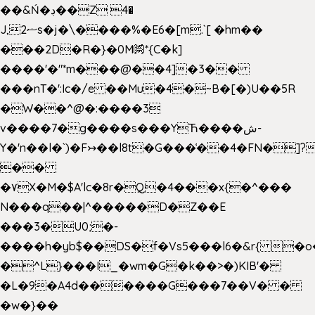
��&Ń�ڊ��Z 4�
J,ޟ2s�j�\����%�E6�[m.`[ �hm��
���2D�R�}�0M㉀*{C�k]
��
��'�"*m���@��4]�3��
���nT�':Ic�/e ��Mu�4�~B�[�)U��5R
�W��^@�:����3
v����7�g����s���YЋ����ش-
Y�'n��l�`)�F↣��l8t�G���͑��4�FN�]?
��
�۷X�M�$A'lc�8r�Q�4���x{�^���
N���q��|^�����D�Z��E
���3�U0;�-
����h�yb$��DS�f�Vs5���l6�&r{ �o
�^L}���I_�wm�G�k��>�)KIB'�
�L�9�A4d������G���7��V� �
�w�}��