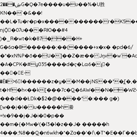
2���ڜG�Ǫ�7e����u�υ��%�U胜
KN��
`�&��!
��L�Tu�r�p�x����������r�K5��
njǬ�07u���RЮ��#4
)�_R�wt�k�87�̠��H+
G�6a�8������;��(����+x�x� �pd�6/
�*�xN%P�ō��U�]��Z�æ�� Jŋv�w`�Aa
�A�CPK�#y035����d�ҁ�Lɷ6�լ�
���E-
�Ě�>6򁊔I������z�y��M��jNS��*�͈[
t�Hf�h<��k[���7c�Q�6AW��N��
���d��ȽDk�$2�@����* �:��� g�)
[w��j�I� iu�����h䖭
=!x�9��j�J�i�0�p��
��m�{�Mw�ˡ(�l3�l�z��J� �����h
4���;%8��Q�n6wkh�*�Za��'�I\�Τ*�E��Γ��