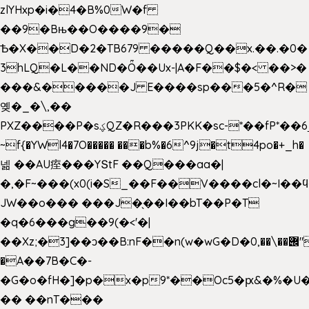
zlYHxp�i�4�B%0W�f
��9�Bњ��O����9�
Ѣ�X��D�2�TB679 �����Q��x.��.�0�
3hLQ�L��ND�Ȫ��Ux-|A�F��$�< ��>�
���&�����J E����sp���5�^R�
옞�_�\,��
PXZ����P�sؼQZ�R���3PKK�sc-*��fP*��6_̦Q���H�hl��a��j��dӤ�ܥ�Ք�7�)S�_3y��@�n-
~f{�YWl4�7O����� ���b%�6^9j�t4po�+_h�
넮 ��AU痓���YՏtF ��Q���aa�|
�,�F~���(x0(i�S_��F��V����cl�~I��
JW��o��� ���J�̖��I��bT��P�T
�q�6���g��9(�<'�|
��Xz;�3]��ͻ��B:nF��n(w�wG�D�݌��\��,0"�
�A��7B�C�-
�G�o�fH�]�p�x�p9*��Oc5�ԗ&�%�U
�� ��nT���