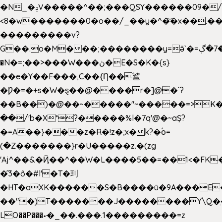
�N_�ݚV�����^��;���QSY������09�/nV{���o_�+�����k��.�/>�N�����N�jO���^�]
<8�w�������0�o��/_��y�^�͝�x��.����7��hg
���������v?
G��.o�M���;��������y=ӛ`�=ݳ�7�ڳ�
�N�=;��>���W���ڽ�E�S�K�{s}
��e�Y��F���,C��{Ƞ��䣉
�Ƿ�=�+s�W�ȿ��@����r�]@�`?
��B��)�@��~�����"~�����=>K�x
��/'b�X*?�����%l�7q'@�~aȘ?
�=A��}���z�R�!z�;x�k?�ؑօ=
(�Z�������}r�U�����z.�(zg
'Aj^��&�Ҋ��^��W�L��
��5��=��1<�FK
�͂3�ȏ�#l'�T�㺫
�HT�aXK������S�B����ū�9A���E�
��"�)T�������J��������Y\Q�ִ
LO��P���ކ�_��.���.1���������=z