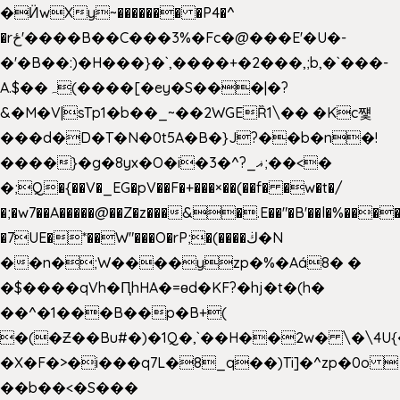
�Ӥw
Xy~������� �P4�^
�rځ'����B��C���3%�Fc�@���E'�U�-
�'�B��:)�H���}�`,����+�2���,;b,�`���-
A.$��ہ(����[�ey�S���|�?
&�M�V|sTp1�b��_~��2WGEȐ1\�� �Kc쩇
���d�D�T�N�0t5A�B�}J?��b�n�!
����}�g�8yx�O�i�3�^?_ޣ;��<�
�;Q�{��V�_EG�pV��F�+���×��(��f� �w�t�/
�;�w7��A�����@��Z�z���&�.E��"�B'��l�%���
�7UE�*��W"���O�rP;�(����ڬ�N
��n�;W����yzp�%�Aá8� �
�$����qVh�ԤhHA�=ɵd�KF?�hj�t�(h�
��^�1���B��p�B+(
�(�Ƶ��Bu#�)�1Q�,`��H��2w� \�\4U{
�X�F�>�i���q7L�8_q��)Ti]�^zp�0o 
��b��<�S���