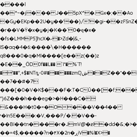
����l
��^~�j��� J��5pX^�.Gx�;��Ao
�Gy�EKp��2U�y��'��}/'�gi~��zFSnZ�
�r��V�Ÿ�x�y�j�K��`0�ę�x�
�fs�LMMP5]hcX�ޚ�>Zd�|&,-
IS�aq�4�6:����\�H������
q8���0�q�Mߊ����[e��z(��)z
�E��_ӦD0f��L�� `I*� %`T!
�'��",+$�NTȵ-0#������zmDڜ̦�
�Z��*��
��7��#�7!
���[�0�V�K$���F�:T�CŬ��[�f;��
"}6Z���h���eg�>�H���C�
&���H�t0�=�O���V��4��
י�In5E���:�V,���P/�.�V��-
��BI��tn�i���r�JmV@�ƶI�dd�&;�>
��=4$,�����?n�۴X�2n�ڕiV�%l�X>�