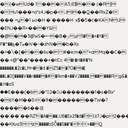
�{�wUd� 1 ���A3;iE$�� (�R |
�u1���>a*s4J�p�<Ji��Q��R!xZ�!
��� =y�1 ьo�H �`����H x$�5�(�KANU-
�ENJ��R+���Y&
�@��3@wS�=~�B�ۊµ1�f�+�Y�
P�^��ҕ�Tە�iV�~�zhN��b�Xs
�>�\�[���6ʋ�i #�e:m�*+aMq��C�
��.+@"��"����+�tϾc 4�r�H�#�'N
������;�2c�LM=��d �Z5��?O�t�|
��L�0[����V��n����#�lkm�+��V2����;�����Rg&�
�:H�oSۤ
��E���(�bJ�*2�u������i�1�s�Bx*
�6Y�M��S>�9��������TW�?
�����6��겪
��:��`��RZ'�A���,UB�Ex2f�d�֠Ui7J�p2
��KԽa3 z����bSȬ��S��*�!+��Q