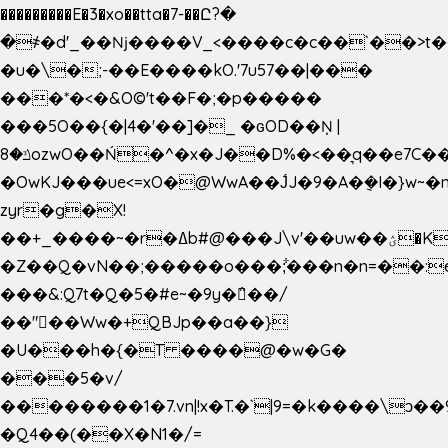
���������E�3�xo��tta�7-��Ը?�
�
҂�d'_��ǋ����V_<����c�c��`��>t�
�u�\�;-��E����kO.'7u57��|���
���*�<�&O©'t��F�;�p�����
���5O��{�|4�'��]�_ �ԍOD��Ņ |
ݿ�8ozwO��Ń�^�x�J��D%�<��͉q��e7C��q�ȝNמ��t'h������hǛ���<�NN޸|
�OwKJ���ue<=xO�@WwA��J́J�9�A�݈�I�}w~�
zyr�g�X!
��+_����~�r�ߡb#@���J\v'��uw��ؽ�Ko�d4�۵��v�t.���݁w����}_}9��ĭ��
�Z��Q�vN��;�����o���;͋���n�n=��:e:�݋'�3:�_
���&:Q7t�Q�5�#e~�9y�݅󈽻��/
��"��Ww�+QBJp��a��}
�U���h�{�T ����@�w�G�
���5�v/
��������1�7.vn|!x�T.�`|9=�k����\ͻ��ߏ��9B'|
�Q4��(��X�N1�/=