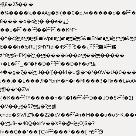
袛8�23��i�
�%����k.��AAg�5f(��0�p,W�����d�:�
8��� �a�a� ��e�y˿}
��u�������KM*~
�ׯ�c)��ȣ��Wp������5&��EN����*�&&6F��Le��~�P�άv����ui?
E���h�!pRU]SMY֏dI�4S)��ܢ��X��
z^8G=EM҉i� �����6��p�������
+�L�_�*�F�D���D�F�o"ظ!
�4�g�7֦�� J��`[��k1�U@�*�*�0W�U�0����_������äp�)2>�`@n����5DW˃��
;�͟�.�i�L���,9�^bnH�H�r�MI���3�Rx��L#o0d
揯!��*�ZW
{�K��TY�����h�R�1�<D��JO�$>�2}
�V���57y�`뉋
endq�SIWfZ"k��22�cV��#n�M���u�o3~K,
� u8~�40Q�xirV��XP�@~iO)$�?
f<��C��*��ƮC}>���?���[ FiSӬ