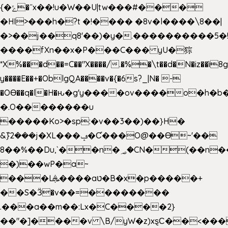
{�ݻ�˝x��!u�W��U|tw���#���
�HI>���h�?t �!���� �8v�l����\8��|
�>��j��q8'��)�y�.����������5�
����fXn��x�P���C��� yU�猔
*X%���d��=C��"X����/.�%�\t��d�N�iz��ì8
y����E��+�OblgQA����v�{�6s?_|N� -
�OƟ��q�l�H�ԋ�g'y����ov����o�h
�.O��������u
�����Ko>�sp:�v��3��)��}H�
&݉}2���j�XL���ݡ�Ƈ���O@��Ɵ~'��
8��%��Du,`��n�؃�CN�(��n��ւ���B�9��
�)��wP�a~
���Lܞ����aט�B�x�p�����+
��S�Ӟ�v��=��������
.���a��m��:Lx�C����2}
��"�]����v \B/yW�z)xȿС��<���