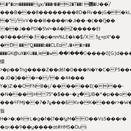
.�^�cm������yx/���r�i�2�T��t ΢�U��̈́/
���B���8��������8D�Rv��jG��kL
�*/vV���l6����n�Ji��-�(��l]֚��
��J��P0l�5W=�A�|Z�ͅ����Et
�9���6�;l�p�nm%LE�k�$/X; ڃ3+pX*��
�ެD ��*Q����b��CLEa'J�+�:n��
���GK@uX�KU��,Ie�w։��1���􆆕����0[G:)d��
獧
>�p��Tng����Z��d61�0���N�Y�C�F5���
�J0�]���=�/� �44���
Y�)Z:��CFN8�j/������E(���-
�N���}H 75"�$��~�:չ�͟UB�^�p��o
���ۜ=FMy̌��7�7y���БKv�K����r>�W
둽
H�>�;�hrL�g�f�|7��!yM�̊O��Vs5���r�
�q<��9��y����at#HMS�Dui