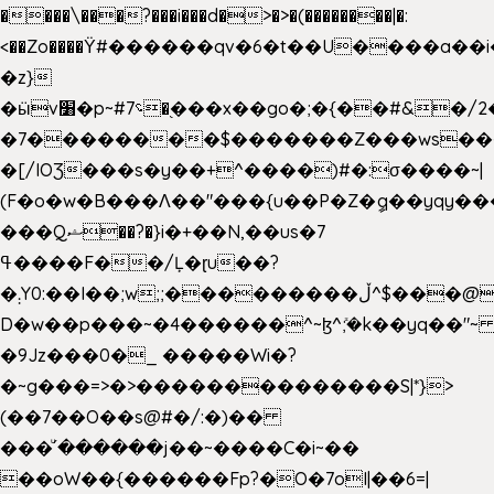
����\���?���i���d�>�>�(��������|�:
<��Zo����Ϋ#������qv�6�t��U����a��i
�z}
�ӹv׸�p~#؝7�֭���x��go�;�{��#&�/2���j���pO����/^�<�>ޝx7O�"\%�����cKy{���N������/
�7��������$�������Z���ws���.
�[/IOƷ���s�y��+^����)#�:σ����~|
(F�o�w�B���Ʌ��"���{u��P�Z�ީq��yqy����ܙ��=��x���>���
���Qޝ��?�}i�+��N,��us�7
ߟ����F��/Ļ�ɽu��?
�܄Y0:��I��;w;;���������ڵ^$�͏��@�����֡�t��v�_�:G���i;GWR�n4�gO������?
D�w��p���~�4������^~ɮ^ܺ;�k��yq��"~ 
�9Jz���0�_ �����Wi�?
�~g���=>�>��������������S|*}>
(��7��O��s@#�/:�)��
���ͧ՛������j��~����C�i~��
��oW��{������Fp?�O�7oI|��6=|