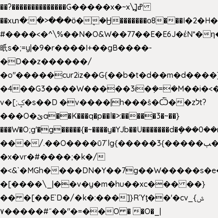
��?��������������G�����x�~x\߽]ߝ
��xտ�:�>���ӧ�ܷ�Ӈ�������ο8���I�2�H��
#����<�^\%��N�O&W��77��E�E6J�έN*
㫝s�;=y|�9�r����I+��gB����-
�D��z������/
�o"�����cur2iz��G{��b�t�d��m�d����]�h
�4��G3����W�����3i�ܼ�=�M��i�<��&
v�[;ݤ�s��D �v����|h���ŝ�Ѽ��zלt?
���O�ێa��K���q�p��l�>:�����3�~��}
���W�O;g'�g�����{�~����y�YJb��U�������d�ܻ�
���/.��O����ū7`lg{�����3{�����ﭓ��ltr
�x�vr�#����;�k�/
�<&`�MGh����DN�Y��7g��W�����s�
�[����\_|��v�y�m�hu��xc��� ��}
�� �[��E`D�/�k�:���]}RΎƫ��'�cv_ݜ}
��˝#�����۷O � �O�_|
��=�