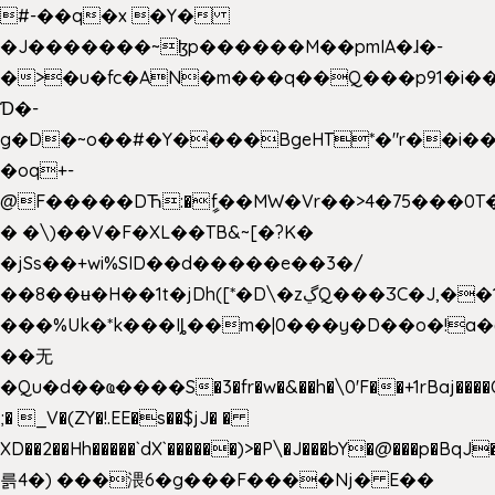
#-��q�x �Y�
�J�������~ɮp������M��pmIA�ɺ�-
�>�u�fc�AN�m���q��Q���p91�i�
Ɗ�-
g�D�~o��#�Y����BgeHT*�"r��i��[
�oq+-
@F�����DЋ:�ީf��MW�Vr��>4�75���0T�
� �\)��V�F�XL��TB&~[�?K�
�jSs��+wi%SID�� d�����e��3�/
��8��ʉ�H��1t�jDh([*�D\�zڲQ���ӠC�J,��1���eJ��U��j�\���&�6­
���%Uk�*k���Iȴ��m�|0���y�D��o�!a�
��无
�Qu�d��ҩ�󠬸���S�3�fr�w�&��h�\0'F��+1rBaj����O$ݓ�0�ڳ�����+���6_�CPB�ˁ>׋�DAR�1qU$���g�%T4�����'ca���9 {
;� _V�(ZY�!.EE�s��$jJ� �
XD��2��Hh�����`dX`������)>�P\�J���bY�@���p�BqJ
륽4�) ���渨6�g���F����Nj� E��