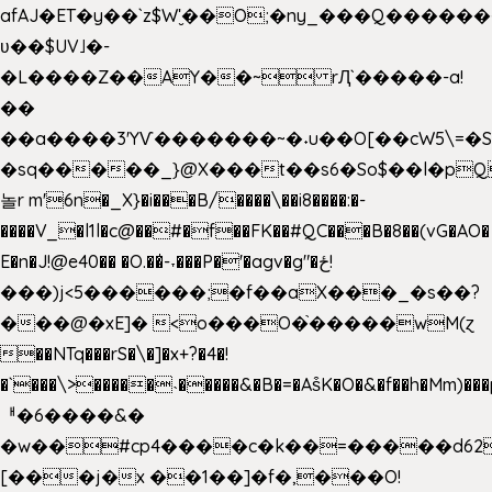
afAJ�ET�y��`z$W'̮��O;�ny_���Q���
ʋ��$UV˩�-
�L����Z��AY��~ rԮ`�����-a!
��
��a����3'YѴ�������~�˖u��O[��cW5\=�SI�
�sq�����_}@X���t��s6�So$��l�pQ
놀r m'6n�_X}�i���B/����\��i8����:�-
����V_�l1l�c@��#�f��FK��#QC���B�8��(vG�AO�
E�n�J!@e40�� �O.��̍-˕���P�'�agv�g"�ځ!
���)j<5������;�f��aX���_�s��?
���@�xE]� <o���O�֙�����wM(ɀ
��NTq���rS�\�]�x+?�4�!
�`���\>�����˴�����&�B�=�As͒K�O�&�f��h�Mm)���p
ᅢ�6����&�
�w��#cp4����c�k��=�����d62
[���j�x ��1��]�f�,���O!