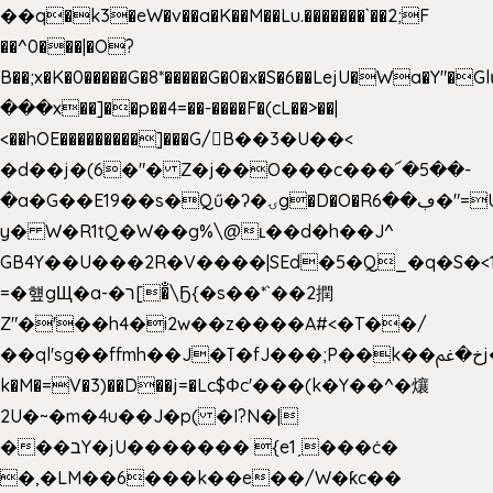
��q�k3�eW�v��a�K��M��Lu.�������`��2;F
��^0���|�O?
B��;x�K�0�����G�8*�����G�0�x�S�6��LejU�Wa�Y"
���x��]��p��4=��-����F�(cL��>��|
<��hOE���������]���G/B��3�U��<
�d��j�(6�"� Z�j��O���c���՜�5��-
�a�G��E19��s�Qű�ʔ�ۍg�D�O�Rڢ��6�"=Uh����
y� W�R1tQ�W��g%\@ʟ��d�h��J^
GB4Y��U���2R�V����|SEd�5�Q_�q�S�<1
=�헆gЩ�a-�ר[�̐\Ҕ{�s��*`��2撋
Z"�'��h4�i2w��z����A#<�T��/
��ql'sg��ffmh��J�ߠ�fJ���;P��k��خ�ﰬj��0��E8��6G���գN9?
k�M�=V�3)��D��j=�Lc$Φc'���(k�Y��^�爙
2U�~�m�4u��J�p( �I?N�|
���בY�jU������� {e1ˏ���ċ�
�,�LM��6���k��e��/W�ƙc��