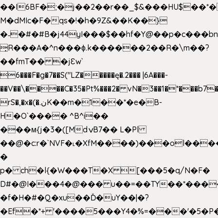
��I6BF�;�j��2��r��_$&���HU$��*
M�dMIc�F�qs�!�h�9Z&��K��}
�˗�#�#B�j44yI���$��hf�Y@��p�c���b
̟R���A�^n���ɸ.k������2��R�\m��?
��fmT�� �jԐw`
6���F�g�7��S("LZ�����ę�.2��� |6A���-
��V��\����C�35�Pt%���2� vN�3��1�*���b7�
rS�,�x�(�.نK��m�1��*�e�B-
H�O`���� ^B^i��
���м{j�3�([MdݍB7�� L�Pl
��@�c:r�`NVF�˪�XfM����)���ol���
�
p� ch�l{�W���T�X [���5�q/N�F�
D#�@I���4�@��� u��=��TY��*���
�f�H�#�Q�xu��Ď�uY��|�?
�Ef�*+ '����5���Y4�%=���'�5�