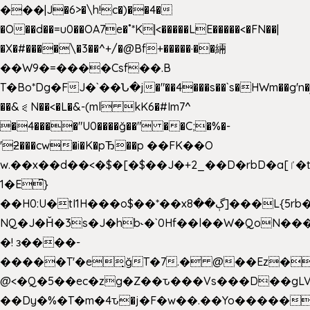
���|J�6>�\h!c�)��4�
�O��d��=u0��OA7e�˚*K
|<�����LE�����<�FN��|
�X�#����\�3��^+/�@Bf+�����·��緉
��W9�=����Csf��.B
T�Bo*Dg�FJ�`��Ն�j�"��4���s��`s�HWm��g'n�ږ�Ht�!
��&⪗N��<�L�&-(ml kK6�#Im7^
�4����"U0����ğ��" ��C;�%�-
'ƻ���cw�i�K�pЂ��p ��FK��O
w.��x��d��<�$�[�$��J�+2_��D�rbD�a[ٵ�t9?
1�E͆}
��H0:U�tI1H���o$��*��xڳ��8]���L{5rb�����b
NQ�J�Ȟ�3s�J�hb˞�`0Hf��l��W�QoN�
�! з����-
�����T'�e͉ğT�7.� @��Ez�
@<�Q�5��ec�zg�Z��ԏ���Vs���D��gLV
��Dy�%�T�m�4ԏ�j�F�w��.��Yo�����