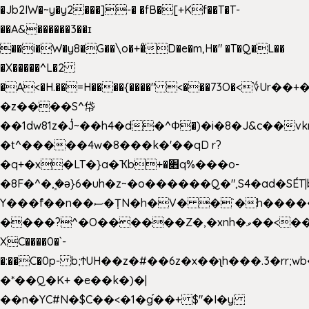
�Jb2IW�~y�y2���]-� �fB�[+Kf��T�T-
��A&������3��ɪ
��i�W�y8�G��\o�+�̊D�e�m,H�" �T�Q�L��
�X�����^L�2
�A<�H.��=H����{����" <���73O�<؇Ur�
�z����S^帒
��1dw81z�J̔~��h4�d�
^Φ�)�i�8�J&c��v
�t^�����4w�8���k�'��qD r?
�q+�x�LT�}a�Ҡb+�׋q%���o-
�8F�^�ܾ,�ә}6�uh�z~�o������Q�",S4�ad�SÉT|b
Y���f̄��n��ސ�ȚN�h�V� �`�h�����|
����?^�O������Z�,�xnh�ވ��<���u4Ɠ��+�
XC����0�`-
�:��C�0p- b;ϮUH��z�#��6z�x��ʅh���.3�rr
�*��Q�K+ �e��k�)�|
��n�YC#N�$C��<�1�g֡��+ $"�I�y