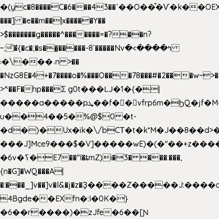
�(yc�8����C�6���43��ߴ��O��͒�Ѵ�k��OEX�2�,�)�t��@���aw����;�׷o�_��2�sy��.�=W�n��߃�{4��ߑ��i�8V6v4W�9��s���g�
���] �e��m��|x�����Y��
>$�������g�����^�������=�?��n?
~;͝�{�c�;�s��̺�����-8`�����Nvߤ����>�
��\�܃�˓n >��
�NzG8E�4+�7����o�%���O���78���#�2���w~>�
>^��F�hp���Σ g0t���Ǉ�1�{�|
�����a�����pܜ��f��vfrp6m�ϦQ�jf�M����J:�x��-?
u��4��5�%@$0 �t-
�d�)�Ux�ik�\/bCΤ�t�k*M�J��8��d>�%
���J]Mce9���$�V]�����wE)�(�"��+z����
�6v�ߖ�E7��"I�ȶmZ)i�3� ���:���,
{n�G]�WQ���A|
�:���_]v��]v�l&�j�z�Ҙ����Z�����J:���
4Bgde��EXfn�:I�0K�}
�6��r����)�zJfe�6��[Ɲ