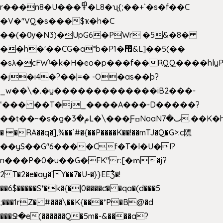
r���n8�U���߾�L8�ʯ{;��+`�s�f��C
�V�"VQ�s���$ҡ�h�C
��(�Ѹ�N3)�UpG6�PWr �5&�8�
��h�'��CG�a*b�P1�꘯&L]��5(��
�sλ�cFW`ͦ�k�H�eo�p���f��RQQ����hlyP8@�CV�*
�j�i4�?��|=� -O�as��þ?
_w��\�.�y�������������iB2���-
ʽ��� ��T�j_����A���-D�����?
��t��~�s�g�م�3L�\���ƑߛNoaNٮ�7.��K�h8K�Ύ���haB��#��>�b�#�f�<��
� �RA��q�],%��`#�{��P����K��!��mTJ�Q�G>:c䧣
��yS��G"6����Cf�T�l�U�I?
n���P�0�u��G�FK"r:[�ՠ�j?
2 T�2�e�ay�`Y��7�U-�}}EEǮ�!
��6$�����S*�k�{�|0����ƈ� �qa�(d���5
;���1rZ� #���\��
K{���*P�B@�d
���Ջ�e(������Q�5m�-&����a?