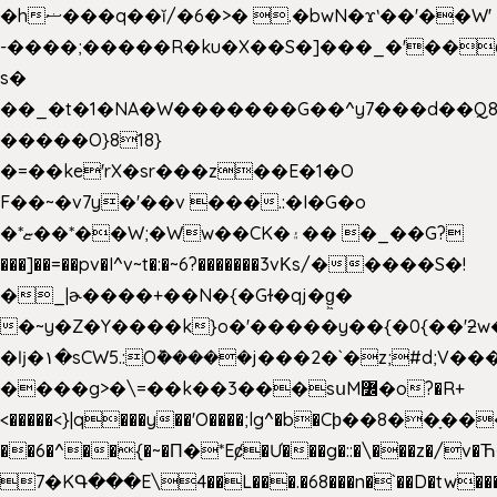
�hޟ���q��ĭ/�6�>� .�bwN�ϫˋ��'��W'
-����;�����R�ku�X��S�]���_�'��
s�
��_�t�1�NA�W�������G��^y7���d��Q8
�����O}818}
�=��ke'rX�sr���z��E�1�O
F��~�v7y�'��v ���.:�I�G�o
�*ޏ��*��W;�Ww��CK�۽�� �_��G?
���]��=��pv�I^v~t�:�~6?�������3vΚs/�����S�!
�_|ɚ����+��N�{�Gɫ�qj�g͖�
�~y�Z�Y����k}o�'�����y��{�0{��'ƻw��"��ɷ���]7x��w�b
�ǉ�۱�sCW5.:O݉�����j���2�`�z;#d;V��
����g>�\=��k��3���sսM߼�o?�R+
<�����<}|q���y��'O����;lg^�b�Cϸ��8��ָ�
��6�^��{�~�Π�*Eȼ�
Ư���g�::�\���z�/v
7�KԳ���E\4��L���.�68���n�`��D�tw��