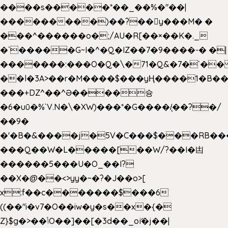
����s�����*��_��%�"��|
���������)��?��򥞾y���M� �
���^������o�;/AU�R[��×��K�._
�`�����G~I�^�Q�IZ��7�9����-� �|
�������:���O�Q�\�71�Q&�7�`�
��l�3A>��r�M����$���yҢ����1�B��
���+DZ^��^Ə����슝
�6�uū�%`V.N�\�XW)���*�G����/̨��?�/
��9�
�'�B�&����j�5V�C���$���RB��
���Q��W�L�����[��W/?��I�凷
������5���U�O_��I?
��X�@��<>yy�~�?�J��o>[
x:f��c�������$���6
((��"i�v7�O��iw�y�s��x�{�
Z}$g�>��ݳO��]��[�3d��_oަi�j��|