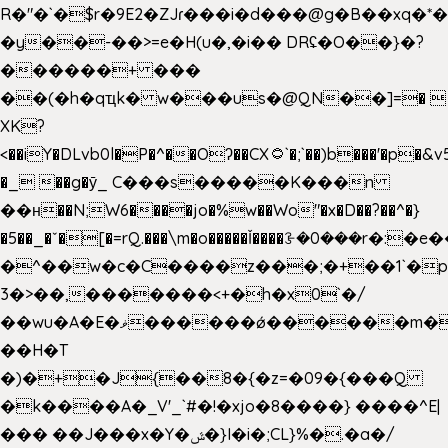
R�"�`�$r�9E2�ZJɾ���i�d���@g�B��x
�y��-��>=e�H(u�,�i�� DRʢ�O��}�?
������+ ���
��(�h�qҵk� w���us�@QN��]=� 
XK?
<��iY�DLvb0l�P�^��Oʔ��CX۝`�;`��)b���'�p�&v5(�
�_ ��g�ӯ_ C���s�����K���n
��н��N;W6����jo�%w��Wo"�x�D��?��^�}
�5��
_�ˇ�[�=rQ.���\m�o�����Ǐ����ꗿ�0���r�:�e�
�^��w�c�C����z���;�+��1`�p
3�>��,�������<+�h�x0`�/
��wu�A�E�ޥ������ǿ������m��d�C��9��e�D��1�2�/
��H�T
�)�+�J{��8�{�z=�09�{���Q
�k����A�_V'_`#�!�xjo�8����} ����^E|
��� ��J���x�Y�ݜ�}I�i�;CL}%�.�a�/