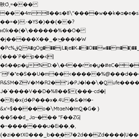
䩡Ơ˼=���
���4m8��s�8\"����w��k�a�e�s\n
��=�}.-�YS�)��{��?
ʜ0k��(�\������%��O�
�į�����X��_�>̲���I�W
�Pc%ڨQA�gOg���jL�je�K˗��O��w��m��)��_��Rߊu>
{���`P�p��<||
�6��p�y%D:�\�4��r e�y�#eC��
ˇF�*e�S��U�m��<�����%@���d���
R&SM�ZV�M�R2�*ڏ�PJ�l��\�Qufe����<�l���
J�`����V��D�%8��$(���-cd�|
�8j�x{d�P���x�.4U�&�H�-
&x'=$����o�\MtaeN�!mQ�G� }
��5��ԁ_Ja~��� "F��ZG|
�~�������u�Ei��,�,
{�zi��tX0���_b��̘�7�2d��Zd����|U�