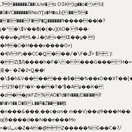
,7������Z��UuW�,o O:SK)g��o� vU|
�0�VC������BNscY[s�M�a,b[��5�
��S���F�P�Q������ϥ������|�?
j�^�\$V��刜�{�u]{6O�`9��-
��w�yML�J.�(טv�Œ��y� }
�M��H���x����O+}
�4|VtPݙ��CC�Q���/�\F�ڴ= $;`j!
�Z($Ӆ����h�F�\����G��� H�+
皇�~`�Z�2=Q��!
�\$�h&V������:�$��%��ҝO��XT��[
~23f�EF˦�X~���T�*$�Aʑ��K�
�z��͟пkFZ%AO�?d�IN���jEI��l��l!
�ħ�Vt��.D�BL��R�Z����䡋
�n���&���,��c�sm� m��V)��q!9���M��.
q(B����d��N��e���Mo
=�Ưپu�Z�A�@Z�����%G��C�7/