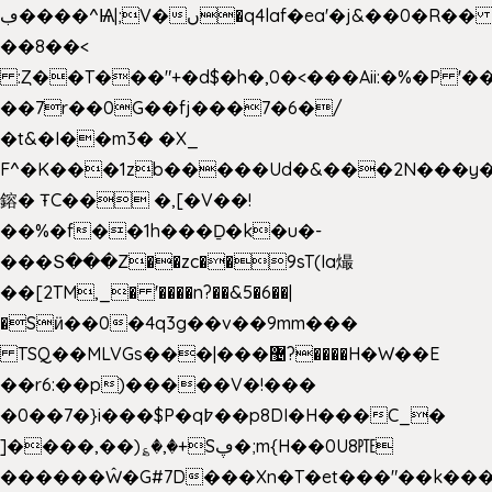
ڢ����^Ѩ|;V�ں�q4laf�ea'�j&��0�R�� J0O
��8��<
:Ȥ��T���"+�d$�h�,0�<�
��Aii:�%�P 
��7r��0G��fj���7�6�/
�t&�I��m3� �X_
F^�K���1zb�����Ud�&���2N���y�
鎔� ŦC�� �,[�V��!
��%�f��1h���Ḏ�k�u�-
���Տ���Z��zc��9sT(Ia熶
��[2TM,_� '����n?��&5�6��|
�Sӥ��0�4q3g��v��9mm���
TSQ��MLVGs���|���޴?����H�W��E
��r6:��p)�����V�!���
�0��7�}i���$P�q߈��p8DI�H���C_�
]����,��)؏�,�+Sڥ�;m{H��0U8㉐
������Ŵ�G#7D���Xn�T�et���"��k����5K