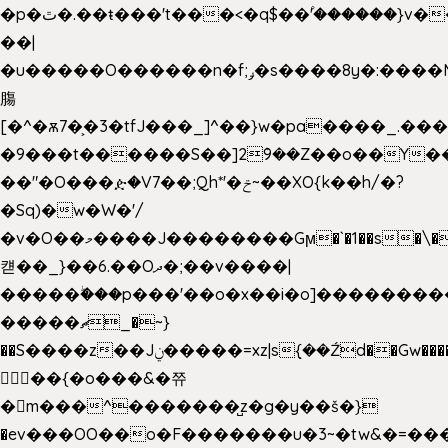
�p�ٿ�.��ŧ���'t���<�q$��۫'������}v����ݚ�F��{����:l��ɞ�N����~�>|
��|
�u�����O������n�f;ݛ�s����8y�:����M�
膓
[�^�ѫ7�͕�3�tfJ���_]^��}w�pa����_.��
�9���t������S��]2ܰ9��Z��o��Y�
��"�O���ዽ�V7��;Qh*'�ݗ~��XO{k��h/�?
�Sq)�w�W�'/
�v�O��މ����J��������Gϻ�`�1��s�\����'�I���ݭE��~%��;]���M|szvѺ5
컏��_}��6.��Oދ�;��v����|
�����ۖ���p���'��o�x��i�o]��������
�����ޗ_�~}
��S����z��Jݧ�����=xz|sܼ{��Źd��Gw�����n~
𳏮 ��{�o���&�쮸
�󧽑m���^�������̺z�g�y��š�}
�ev���OO��o�F�������u�3~�tw&�=�