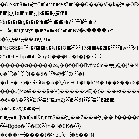
�(yc�8����C�6���43��ߴ��O��͒�Ѵ�k��OEX�2�,�)�t��@���aw����;�׷o�_��2�sy��.�=W�n��߃�{4��ߑ��i�8V6v4W�9��s���g�
���] �e��m��|x�����Y��
>$�������g�����^�������=�?��n?
~;͝�{�c�;�s��̺�����-8`�����Nvߤ����>�
��\�܃�˓n >��
�NzG8E�4+�7����o�%���O���78���#�2���w~>�
>^��F�hp���Σ g0t���Ǉ�1�{�|
�����a�����pܜ��f��vfrp6m�ϦQ�jf�M����J:�x��-?
u��4��5�%@$0 �t-
�d�)�Ux�ik�\/bCΤ�t�k*M�J��8��d>�%
���J]Mce9���$�V]�����wE)�(�"��+z����
�6v�ߖ�E7��"I�ȶmZ)i�3� ���:���,
{n�G]�WQ���A|
�:���_]v��]v�l&�j�z�Ҙ����Z�����J:���
4Bgde��EXfn�:I�0K�}
�6��r����)�zJfe�6��[Ɲ