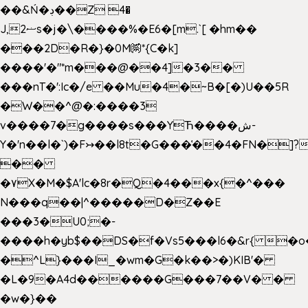
��&Ń�ڊ��Z 4�
J,ޟ2s�j�\����%�E6�[m.`[ �hm��
���2D�R�}�0M㉀*{C�k]
��
��'�"*m���@��4]�3��
���nT�':Ic�/e ��Mu�4�~B�[�)U��5R
�W��^@�:����3
v����7�g����s���YЋ����ش-
Y�'n��l�`)�F↣��l8t�G���͑��4�FN�]?
��
�۷X�M�$A'lc�8r�Q�4���x{�^���
N���q��|^�����D�Z��E
���3�U0;�-
����h�yb$��DS�f�Vs5���l6�&r{ �o
�^L}���I_�wm�G�k��>�)KIB'�
�L�9�A4d������G���7��V� �
�w�}��