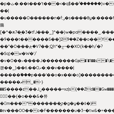
�p�ٿ�.��ŧ���'t���<�q$��۫'������}v����ݚ�F��{����:l��ɞ�N����~�>|
��|
�u�����O������n�f;ݛ�s����8y�:����M�
膓
[�^�ѫ7�͕�3�tfJ���_]^��}w�pa����_.��
�9���t������S��]2ܰ9��Z��o��Y�
��"�O���ዽ�V7��;Qh*'�ݗ~��XO{k��h/�?
�Sq)�w�W�'/
�v�O��މ����J��������Gϻ�`�1��s�\����'�I���ݭE��~%��;]���M|szvѺ5
컏��_}��6.��Oދ�;��v����|
�����ۖ���p���'��o�x��i�o]��������
�����ޗ_�~}
��S����z��Jݧ�����=xz|sܼ{��Źd��Gw�����n~
𳏮 ��{�o���&�쮸
�󧽑m���^�������̺z�g�y��š�}
�ev���OO��o�F�������u�3~�tw&�=�