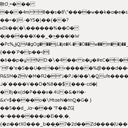
䩡Ơ˼=���
���4m8��s�8\"����w��k�a�e�s\n
��=�}.-�YS�)��{��?
ʜ0k��(�\������%��O�
�į�����X��_�>̲���I�W
�Pc%ڨQA�gOg���jL�je�K˗��O��w��m��)��_��Rߊu>
{���`P�p��<||
�6��p�y%D:�\�4��r e�y�#eC��
ˇF�*e�S��U�m��<�����%@���d���
R&SM�ZV�M�R2�*ڏ�PJ�l��\�Qufe����<�l���
J�`����V��D�%8��$(���-cd�|
�8j�x{d�P���x�.4U�&�H�-
&x'=$����o�\MtaeN�!mQ�G� }
��5��ԁ_Ja~��� "F��ZG|
�~�������u�Ei��,�,
{�zi��tX0���_b��̘�7�2d��Zd����|U�