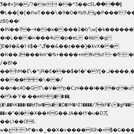
͞3�#+]H�/?�er ��^3��c5Ն����||
�L��[�[�חwT.���\�9�0�Ysi9Jy�P���!7���,�>�P�z�k��-
zBI}��!
�lN��7�~4�i�x����2�b'\w[�k����
�i�L���i<���4u�p�eL �kb�g
]E�ǁ�&�1 6$�-"ڰ��&��z���]�kvX� �
�K��J���km*�%+����+m8vut`~�f�޶CF
/�B1�
��!hM�E\�^jR�E���$�f�"�Y[�;J����,
���ֲ��\��/
��n�s4O�GT\�V�*p�ᑕzӵ���I��)�q�u
� ̀k�ϓ� ��eKj��:��,
(�\��hK���r��Ʉ3W�s��D�tM�>Ʃ1����/7kF�\�gF
��v�"�|��X��KG��JA��tY�u�D兀
��L1��OS۔
w�ځM*�v�_��X�v����IGh�+$�G���]e�`�I�n��YzeU('Lr�2���l�Tnx��hm�B��,�,�E��_��ֲ