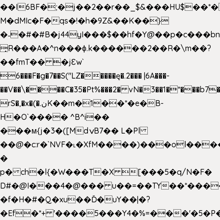
��I6BF�;�j��2��r��_$&���HU$��*
M�dMIc�F�qs�!�h�9Z&��K��}
�˗�#�#B�j44yI���$��hf�Y@��p�c���b
̟R���A�^n���ɸ.k������2��R�\m��?
��fmT�� �jԐw`
6���F�g�7��S("LZ�����ę�.2��� |6A���-
��V��\����C�35�Pt%���2� vN�3��1�*���b7�
rS�,�x�(�.نK��m�1��*�e�B-
H�O`���� ^B^i��
���м{j�3�([MdݍB7�� L�Pl
��@�c:r�`NVF�˪�XfM����)���ol���
�
p� ch�l{�W���T�X [���5�q/N�F�
D#�@I���4�@��� u��=��TY��*���
�f�H�#�Q�xu��Ď�uY��|�?
�Ef�*+ '����5���Y4�%=���'�5�