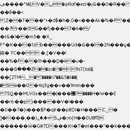
ڢ����^Ѩ|;V�ں�q4laf�ea'�j&��0�R�� J0O
��8��<
:Ȥ��T���"+�d$�h�,0�<�
��Aii:�%�P 
��7r��0G��fj���7�6�/
�t&�I��m3� �X_
F^�K���1zb�����Ud�&���2N���y�
鎔� ŦC�� �,[�V��!
��%�f��1h���Ḏ�k�u�-
���Տ���Z��zc��9sT(Ia熶
��[2TM,_� '����n?��&5�6��|
�Sӥ��0�4q3g��v��9mm���
TSQ��MLVGs���|���޴?����H�W��E
��r6:��p)�����V�!���
�0��7�}i���$P�q߈��p8DI�H���C_�
]����,��)؏�,�+Sڥ�;m{H��0U8㉐
������Ŵ�G#7D���Xn�T�et���"��k����5K