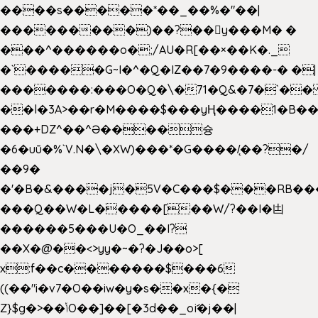
����s�����*��_��%�"��|
���������)��?��򥞾y���M� �
���^������o�;/AU�R[��×��K�._
�`�����G~I�^�Q�IZ��7�9����-� �|
�������:���O�Q�\�71�Q&�7�`�
��l�3A>��r�M����$���yҢ����1�B��
���+DZ^��^Ə����슝
�6�uū�%`V.N�\�XW)���*�G����/̨��?�/
��9�
�'�B�&����j�5V�C���$���RB��
���Q��W�L�����[��W/?��I�凷
������5���U�O_��I?
��X�@��<>yy�~�?�J��o>[
x:f��c�������$���6
((��"i�v7�O��iw�y�s��x�{�
Z}$g�>��ݳO��]��[�3d��_oަi�j��|