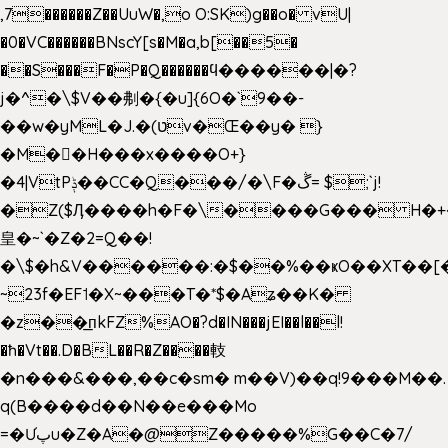
,7������Z��UuW�,o O:SK)g��o� vU|
�0�VC������BNscY[s�M�a,b[��5�
��S���F�P�Q������ϥ������|�?
j�^�\$V��刜�{�u]{6O�`9��-
��w�yML�J.�(טv�Œ��y� }
�M��H���x����O+}
�4|VtPݙ��CC�Q���/�\F�ڴ= $;`j!
�Z($Ӆ����h�F�\����G��� H�+
皇�~`�Z�2=Q��!
�\$�h&V������:�$��%��ҝO��XT��[
~23f�EF˦�X~���T�*$�Aʑ��K�
�z��͟пkFZ%AO�?d�IN���jEI��l��l!
�ħ�Vt��.D�BL��R�Z����䡋
�n���&���,��c�sm� m��V)��q!9���M��.
q(B����d��N��e���Mo
=�Ưپu�Z�A�@Z�����%G��C�7/