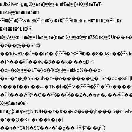
�Jb2IW�~y�y2���]-� �fB�[+Kf��T�T-
��A&������3��ɪ
��i�W�y8�G��\o�+�̊D�e�m,H�" �T�Q�L��
�X�����^L�2
�A<�H.��=H����{����" <���73O�<؇Ur�
�z����S^帒
��1dw81z�J̔~��h4�d�
^Φ�)�i�8�J&c��v
�t^�����4w�8���k�'��qD r?
�q+�x�LT�}a�Ҡb+�׋q%���o-
�8F�^�ܾ,�ә}6�uh�z~�o������Q�",S4�ad�SÉT|b
Y���f̄��n��ސ�ȚN�h�V� �`�h�����|
����?^�O������Z�,�xnh�ވ��<���u4Ɠ��+�
XC����0�`-
�:��C�0p- b;ϮUH��z�#��6z�x��ʅh���.3�rr
�*��Q�K+ �e��k�)�|
��n�YC#N�$C��<�1�g֡��+ $"�I�y