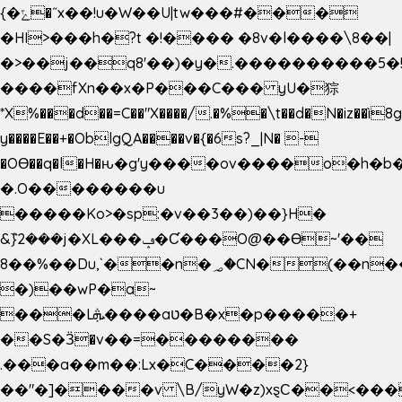
{�ݻ�˝x��!u�W��U|tw���#���
�HI>���h�?t �!���� �8v�l����\8��|
�>��j��q8'��)�y�.����������5�
����fXn��x�P���C��� yU�猔
*X%���d��=C��"X����/.�%�\t��d�N�iz��ì8
y����E��+�OblgQA����v�{�6s?_|N� -
�OƟ��q�l�H�ԋ�g'y����ov����o�h
�.O��������u
�����Ko>�sp:�v��3��)��}H�
&݉}2���j�XL���ݡ�Ƈ���O@��Ɵ~'��
8��%��Du,`��n�؃�CN�(��n��ւ���B�9��
�)��wP�a~
���Lܞ����aט�B�x�p�����+
��S�Ӟ�v��=��������
.���a��m��:Lx�C����2}
��"�]����v \B/yW�z)xȿС��<���