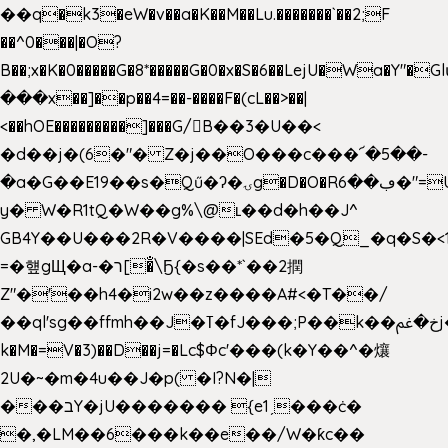
��q�k3�eW�v��a�K��M��Lu.�������`��2;F
��^0���|�O?
B��;x�K�0�����G�8*�����G�0�x�S�6��LejU�Wa�Y"
���x��]��p��4=��-����F�(cL��>��|
<��hOE���������]���G/B��3�U��<
�d��j�(6�"� Z�j��O���c���՜�5��-
�a�G��E19��s�Qű�ʔ�ۍg�D�O�Rڢ��6�"=Uh����
y� W�R1tQ�W��g%\@ʟ��d�h��J^
GB4Y��U���2R�V����|SEd�5�Q_�q�S�<1
=�헆gЩ�a-�ר[�̐\Ҕ{�s��*`��2撋
Z"�'��h4�i2w��z����A#<�T��/
��ql'sg��ffmh��J�ߠ�fJ���;P��k��خ�ﰬj��0��E8��6G���գN9?
k�M�=V�3)��D��j=�Lc$Φc'���(k�Y��^�爙
2U�~�m�4u��J�p( �I?N�|
���בY�jU������� {e1ˏ���ċ�
�,�LM��6���k��e��/W�ƙc��