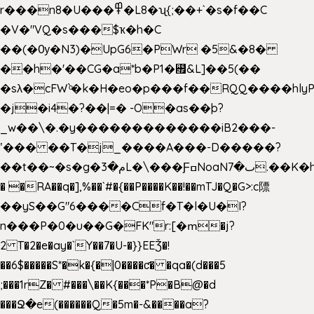
r���n8�U���߾�L8�ʯ{;��+`�s�f��C
�V�"VQ�s���$ҡ�h�C
��(�Ѹ�N3)�UpG6�PWr �5&�8�
��h�'��CG�a*b�P1�꘯&L]��5(��
�sλ�cFW`ͦ�k�H�eo�p���f��RQQ����hlyP8@�CV�*
�j�i4�?��|=� -O�as��þ?
_w��\�.�y�������������iB2���-
ʽ��� ��T�j_����A���-D�����?
��t��~�s�g�م�3L�\���ƑߛNoaNٮ�7.��K�h8K�Ύ���haB��#��>�b�#�f�<��
� �RA��q�],%��`#�{��P����K��!��mTJ�Q�G>:c䧣
��yS��G"6����Cf�T�l�U�I?
n���P�0�u��G�FK"r:[�ՠ�j?
2 T�2�e�ay�`Y��7�U-�}}EEǮ�!
��6$�����S*�k�{�|0����ƈ� �qa�(d���5
;���1rZ� #���\��
K{���*P�B@�d
���Ջ�e(������Q�5m�-&����a?