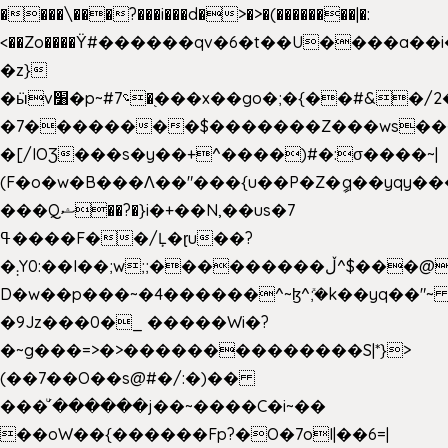
����\���?���i���d�>�>�(��������|�:
<��Zo����Ϋ#������qv�6�t��U����a��i
�z}
�ӹv׸�p~#؝7�֭���x��go�;�{��#&�/2���j���pO����/^�<�>ޝx7O�"\%�����cKy{���N������/
�7��������$�������Z���ws���.
�[/IOƷ���s�y��+^����)#�:σ����~|
(F�o�w�B���Ʌ��"���{u��P�Z�ީq��yqy����ܙ��=��x���>���
���Qޝ��?�}i�+��N,��us�7
ߟ����F��/Ļ�ɽu��?
�܄Y0:��I��;w;;���������ڵ^$�͏��@�����֡�t��v�_�:G���i;GWR�n4�gO������?
D�w��p���~�4������^~ɮ^ܺ;�k��yq��"~ 
�9Jz���0�_ �����Wi�?
�~g���=>�>��������������S|*}>
(��7��O��s@#�/:�)��
���ͧ՛������j��~����C�i~��
��oW��{������Fp?�O�7oI|��6=|