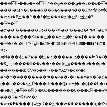
�����3�+.�?'��g����.y��s��u�
���1�L[N�E���&��&�S���n���Z% @p
�vu�P��^ ��6���d��5L�?
�R�
�;Y��;������Oo���>��;���Z�M�E
���!��@��KJ��������[�.�� ��
��8�;�򜸥 Yg�e/��"D�
B�
\?��s���~����^�ZY�
ﾹ{}
����������loϿ�{�nl^<�گ;��#�c��s.^^~�qF��w
ڑήN���x�2��:�
�S_|=jݿ������z��\��m|n_g����o���p�|
������ȸ?:?7�p��<7��?OZ/>�g�'�}
�s�m�'#�������at��>��x�y'��=�V�{�)ʻ�
{��ǝï��<�ܓǗ���d+���Q|ru+�>�g{��U�<�������x���U��?
�n�7[_���X'�Oa�������0���o��ޓ>O�ޝ�>
���G�?גּWΛ�/
�wo�F����1}wo7����W�۫ȸ�����}g�ś