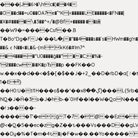
���|J�6>�\h!c�)��4�
�O��d��=u0��OA7e�˚*K
|<�����LE�����<�FN��|
�X�#����\�3��^+/�@Bf+�����·��緉
��W9�=����Csf��.B
T�Bo*Dg�FJ�`��Ն�j�"��4���s��`s�HWm��g'n�ږ�Ht�!
��&⪗N��<�L�&-(ml kK6�#Im7^
�4����"U0����ğ��" ��C;�%�-
'ƻ���cw�i�K�pЂ��p ��FK��O
w.��x��d��<�$�[�$��J�+2_��D�rbD�a[ٵ�t9?
1�E͆}
��H0:U�tI1H���o$��*��xڳ��8]���L{5rb�����b
NQ�J�Ȟ�3s�J�hb˞�`0Hf��l��W�QoN�
�! з����-
�����T'�e͉ğT�7.� @��Ez�
@<�Q�5��ec�zg�Z��ԏ���Vs���D��gLV
��Dy�%�T�m�4ԏ�j�F�w��.��Yo�����