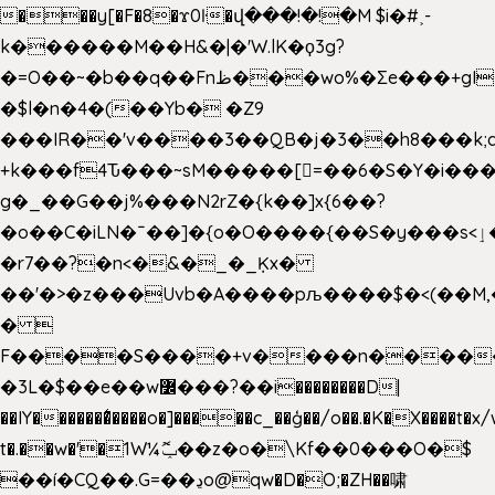
���y[�F�8�ϫ0ŀ�վ���!�!�M $i�#˲-
k������M��H&�|�'W.lK�ϙ3g?
�=O��~�b��q��Fnظ���wo%�Ʃe���+gI��9��4�Y6M����E��Yg����R�� P�Ȇ����w��+'�w��Q��p
�$l�n�4�(��Yb� �Z9
���IR��'v����3��QB�j�3��h8���k;
+k���f4Ԏ���~sM�����[=��6�S�Y�i���
g� _��G��j%���N2rZ�{k��]x{6��?
�o��C�iLN�ˉ��]�{o�O����{��S�y���s<ٳ���������:��;W��}
�r7��?�n<�&�_�_Ķx�
��'�>�z���Uvb�A����pљ����$�<(��M,�~ݏ�'�u����>�
� 
F����S����+v����n����
�3L�$��e��w߼���?��i��������D|
��IY�������͛����o�]�����c_��ģ��/o��.�K�X����t�x
t�.��w�'�1W¼ݕޮ��z�o�\Kf��0���O�
$
��í�CQ��.G=��ڍo@qw�D�O;�ZH��啸