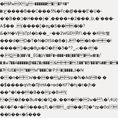
�Ӥw
Xy~������� �P4�^
�rځ'����B��C���3%�Fc�@���E'�U�-
�'�B��:)�H���}�`,����+�2���,;b,�`���-
A.$��ہ(����[�ey�S���|�?
&�M�V|sTp1�b��_~��2WGEȐ1\�� �Kc쩇
���d�D�T�N�0t5A�B�}J?��b�n�!
����}�g�8yx�O�i�3�^?_ޣ;��<�
�;Q�{��V�_EG�pV��F�+���×��(��f� �w�t�/
�;�w7��A�����@��Z�z���&�.E��"�B'��l�%���
�7UE�*��W"���O�rP;�(����ڬ�N
��n�;W����yzp�%�Aá8� �
�$����qVh�ԤhHA�=ɵd�KF?�hj�t�(h�
��^�1���B��p�B+(
�(�Ƶ��Bu#�)�1Q�,`��H��2w� \�\4U{
�X�F�>�i���q7L�8_q��)Ti]�^zp�0o 
��b��<�S���