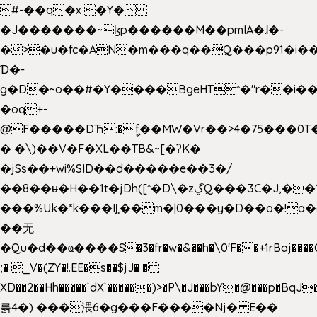
#-��q�x �Y�
�J�������~ɮp������M��pmIA�ɺ�-
�>�u�fc�AN�m���q��Q���p91�i�
Ɗ�-
g�D�~o��#�Y����BgeHT*�"r��i��[
�oq+-
@F�����DЋ:�ީf��MW�Vr��>4�75���0T�
� �\)��V�F�XL��TB&~[�?K�
�jSs��+wi%SID�� d�����e��3�/
��8��ʉ�H��1t�jDh([*�D\�zڲQ���ӠC�J,��1���eJ��U��j�\���&�6­
���%Uk�*k���Iȴ��m�|0���y�D��o�!a�
��无
�Qu�d��ҩ�󠬸���S�3�fr�w�&��h�\0'F��+1rBaj����O$ݓ�0�ڳ�����+���6_�CPB�ˁ>׋�DAR�1qU$���g�%T4�����'ca���9 {
;� _V�(ZY�!.EE�s��$jJ� �
XD��2��Hh�����`dX`������)>�P\�J���bY�@���p�BqJ
륽4�) ���渨6�g���F����Nj� E��