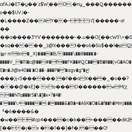
afAJ�ET�y��`z$W'̮��O;�ny_���Q���
ʋ��$UV˩�-
�L����Z��AY��~ rԮ`�����-a!
��
��a����3'YѴ�������~�˖u��O[��cW5\=�SI�
�sq�����_}@X���t��s6�So$��l�pQ
놀r m'6n�_X}�i���B/����\��i8����:�-
����V_�l1l�c@��#�f��FK��#QC���B�8��(vG�AO�
E�n�J!@e40�� �O.��̍-˕���P�'�agv�g"�ځ!
���)j<5������;�f��aX���_�s��?
���@�xE]� <o���O�֙�����wM(ɀ
��NTq���rS�\�]�x+?�4�!
�`���\>�����˴�����&�B�=�As͒K�O�&�f��h�Mm)���p
ᅢ�6����&�
�w��#cp4����c�k��=�����d62
[���j�x ��1��]�f�,���O!