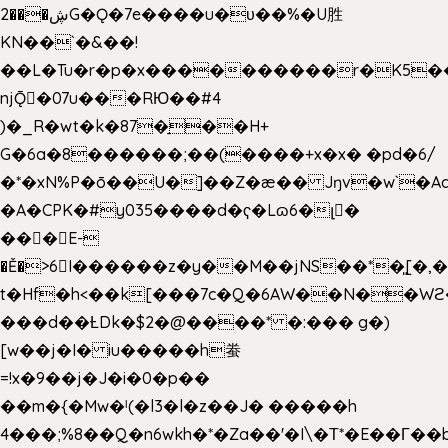
2���ڜG�Ǫ�7e����u�υ��%�U胜
KN��
`�&��!
��L�Tu�r�p�x����������r�K5��
njǬ�07u���RЮ��#4
)�_R�wt�k�87�̠��H+
G�6a�8������;��(����+x�x� �pd�6/
�*�xN%P�ō��U�]��Z�æ�� Jŋv�w`�Aa
�A�CPK�#y035����d�ҁ�Lɷ6�լ�
���E-
�Ě�>6򁊔I������z�y��M��jNS��*�͈[
t�Hf�h<��k[���7c�Q�6AW��N��
���d��ȽDk�$2�@����* �:��� g�)
[w��j�I� iu�����h䖭
=!x�9��j�J�i�0�p��
��m�{�Mw�ˡ(�l3�l�z��J� �����h
4���;%8��Q�n6wkh�*�Za��'�I\�Τ*�E��Γ��