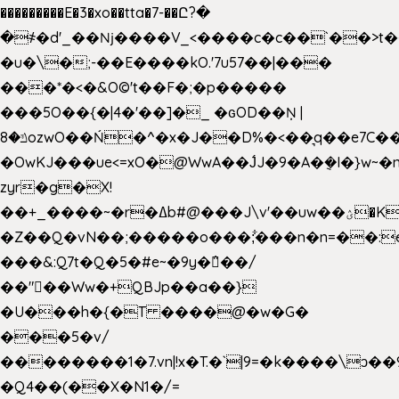
���������E�3�xo��tta�7-��Ը?�
�
҂�d'_��ǋ����V_<����c�c��`��>t�
�u�\�;-��E����kO.'7u57��|���
���*�<�&O©'t��F�;�p�����
���5O��{�|4�'��]�_ �ԍOD��Ņ |
ݿ�8ozwO��Ń�^�x�J��D%�<��͉q��e7C��q�ȝNמ��t'h������hǛ���<�NN޸|
�OwKJ���ue<=xO�@WwA��J́J�9�A�݈�I�}w~�
zyr�g�X!
��+_����~�r�ߡb#@���J\v'��uw��ؽ�Ko�d4�۵��v�t.���݁w����}_}9��ĭ��
�Z��Q�vN��;�����o���;͋���n�n=��:e:�݋'�3:�_
���&:Q7t�Q�5�#e~�9y�݅󈽻��/
��"��Ww�+QBJp��a��}
�U���h�{�T ����@�w�G�
���5�v/
��������1�7.vn|!x�T.�`|9=�k����\ͻ��ߏ��9B'|
�Q4��(��X�N1�/=