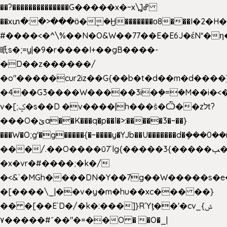
��?��������������G�����x�~x\߽]ߝ
��xտ�:�>���ӧ�ܷ�Ӈ�������ο8���I�2�H��
#����<�^\%��N�O&W��77��E�E6J�έN*
㫝s�;=y|�9�r����I+��gB����-
�D��z������/
�o"�����cur2iz��G{��b�t�d��m�d����]�h
�4��G3����W�����3i�ܼ�=�M��i�<��&
v�[;ݤ�s��D �v����|h���ŝ�Ѽ��zלt?
���O�ێa��K���q�p��l�>:�����3�~��}
���W�O;g'�g�����{�~����y�YJb��U�������d�ܻ�
���/.��O����ū7`lg{�����3{�����ﭓ��ltr
�x�vr�#����;�k�/
�<&`�MGh����DN�Y��7g��W�����s�
�[����\_|��v�y�m�hu��xc��� ��}
�� �[��E`D�/�k�:���]}RΎƫ��'�cv_ݜ}
��˝#�����۷O � �O�_|
��=�