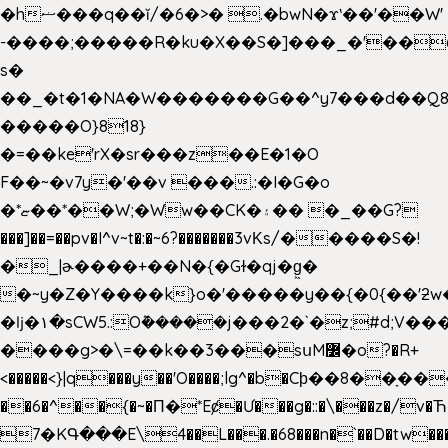
�hޟ���q��ĭ/�6�>� .�bwN�ϫˋ��'��W'
-����;�����R�ku�X��S�]���_�'��
s�
��_�t�1�NA�W�������G��^y7���d��Q8
�����O}818}
�=��ke'rX�sr���z��E�1�O
F��~�v7y�'��v ���.:�I�G�o
�*ޏ��*��W;�Ww��CK�۽�� �_��G?
���]��=��pv�I^v~t�:�~6?�������3vΚs/�����S�!
�_|ɚ����+��N�{�Gɫ�qj�g͖�
�~y�Z�Y����k}o�'�����y��{�0{��'ƻw��"��ɷ���]7x��w�b
�ǉ�۱�sCW5.:O݉�����j���2�`�z;#d;V��
����g>�\=��k��3���sսM߼�o?�R+
<�����<}|q���y��'O����;lg^�b�Cϸ��8��ָ�
��6�^��{�~�Π�*Eȼ�
Ư���g�::�\���z�/v
7�KԳ���E\4��L���.�68���n�`��D�tw��