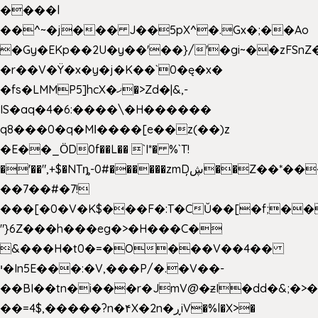
����l
��^~�j��� J��5pX^�.Gx�;��Ao
�Gy�EKp��2U�y��'��}/'�gi~��zFSnZ�
�r��V�Ÿ�x�y�j�K��`0�ę�x�
�fs�LMMP5]hcX�ޚ�>Zd�|&,-
IS�aq�4�6:����\�H������
q8���0�q�Mߊ����[e��z(��)z
�E��_ӦD0f��L�� `I*� %`T!
�'��",+$�NTȵ-0#������zmDڜ̦�
�Z��*��
��7��#�7!
���[�0�V�K$���F�:T�CŬ��[�f;��
"}6Z���h���eg�>�H���C�
&���H�t0�=�O���V��4��
י�In5E���:�V,���P/�.�V��-
��BI��tn�i���r�JmV@�ƶI�dd�&;�>
��=4$,�����?n�۴X�2n�ڕiV�%l�X>�