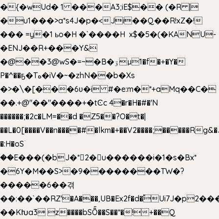
�{�wUd� 1 ���A3;iE$�� (�R |
�u1���>a*s4J�p�<Ji��Q��R!xZ�!
��� =y�1 ьo�H �`����H x$�5�(�KANU-
�ENJ��R+���Y&
�@��3@wS�=~�B�ۊµ1�f�+�Y�
P�^��ҕ�Tە�iV�~�zhN��b�Xs
�>�\�[���6ʋ�i #�e:m�*+aMq��C�
��.+@"��"����+�tϾc 4�r�H�#�'N
������;�2c�LM=��d �Z5��?O�t�|
��L�0[����V��n����#�lkm�+��V2����;�����Rg&�
�:H�oSۤ
��E���(�bJ�*2�u������i�1�s�Bx*
�6Y�M��S>�9��������TW�?
�����6��겪
��:��`��RZ'�A���,UB�Ex2f�d�֠Ui7J�p2
��KԽa3 z����bSȬ��S��*�!+��Q