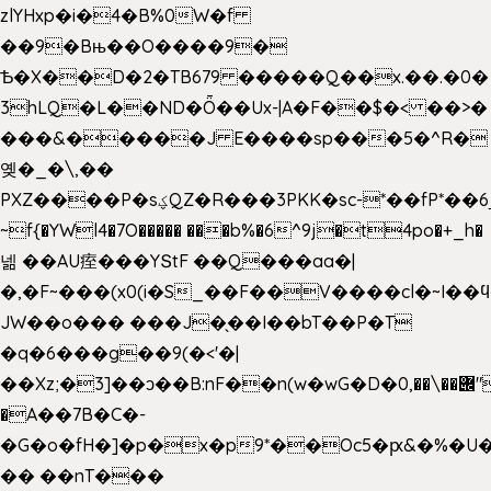
zlYHxp�i�4�B%0W�f
��9�Bњ��O����9�
Ѣ�X��D�2�TB679 �����Q��x.��.�0�
3hLQ�L��ND�Ȫ��Ux-|A�F��$�< ��>�
���&�����J E����sp���5�^R�
옞�_�\,��
PXZ����P�sؼQZ�R���3PKK�sc-*��fP*��6_̦Q���H�hl��a��j��dӤ�ܥ�Ք�7�)S�_3y��@�n-
~f{�YWl4�7O����� ���b%�6^9j�t4po�+_h�
넮 ��AU痓���YՏtF ��Q���aa�|
�,�F~���(x0(i�S_��F��V����cl�~I��
JW��o��� ���J�̖��I��bT��P�T
�q�6���g��9(�<'�|
��Xz;�3]��ͻ��B:nF��n(w�wG�D�݌��\��,0"�
�A��7B�C�-
�G�o�fH�]�p�x�p9*��Oc5�ԗ&�%�U
�� ��nT���