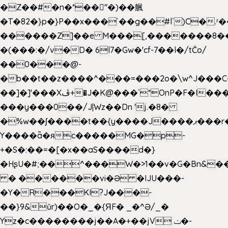
�Z��#�n�*��"�)��䑺
�T�82�}p�}P��x���`��g��#l`)C�.
������Z]��e M���[,�������8�
�(���:�/v�D� 6l7�Gw�'cf-7��l�/tĈo/
��0���@-
�b��t��z����^���=���2o�\w^J���C
��]�]'���Xڦ+�J�K@���`*OnP�F�I�����n����ˎ���E>���%
���y���0��/J|Wz��Dn 'j.�8�
�%w��ʃ����t��{y����J����ޕ���r��d�$e҅b�e����
Y����ǟ�яc�����MG�p-
+�S�:��=�[�x��aS����d�}
�HʂU�#;��^���W�>1��v�G�Bn&
� ������vi�Ə �IJU���-
�Y�R���KI?J���-
��}9&ǔr)��O�_�{ЯF� _�^Ə/_�
Yz�c��������j��A�+��jV ݖ�-