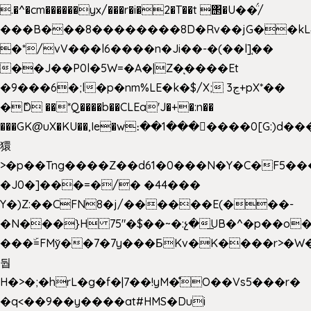
.�^�cm������yx/���r�i�2�T��t ΢�U��̈́/
���B���8��������8D�Rv��jG��kL
�*/vV���l6����n�Ji��-�(��l]֚��
��J��P0l�5W=�A�|Z�ͅ����Et
�9���6�;l�p�nm%LE�k�$/X; ڃ3+pX*��
�ެD ��*Q����b��CLEa'J�+�:n��
���GK@uX�KU��,Ie�w։��1���􆆕����0[G:)d��
獧
>�p��Tng����Z��d61�0���N�Y�C�F5���
�J0�]���=�/� �44���
Y�)Z:��CFN8�j/������E(���-
�N���}H 75"�$��~�:չ�͟UB�^�p��o
���ۜ=FMy̌��7�7y���БKv�K����r>�W
둽
H�>�;�hrL�g�f�|7��!yM�̊O��Vs5���r�
�q<��9��y����at#HMS�Dui