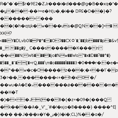
R�"�`�$r�9E2�ZJɾ���i�d���@g�B��x
�y��-��>=e�H(u�,�i�� DRʢ�O��}�?
������+ ���
��(�h�qҵk� w���us�@QN��]=� 
XK?
<��iY�DLvb0l�P�^��Oʔ��CX۝`�;`��)b���'�p�&v5(�
�_ ��g�ӯ_ C���s�����K���n
��н��N;W6����jo�%w��Wo"�x�D��?��^�}
�5��
_�ˇ�[�=rQ.���\m�o�����Ǐ����ꗿ�0���r�:�e�
�^��w�c�C����z���;�+��1`�p
3�>��,�������<+�h�x0`�/
��wu�A�E�ޥ������ǿ������m��d�C��9��e�D��1�2�/
��H�T
�)�+�J{��8�{�z=�09�{���Q
�k����A�_V'_`#�!�xjo�8����} ����^E|
��� ��J���x�Y�ݜ�}I�i�;CL}%�.�a�/