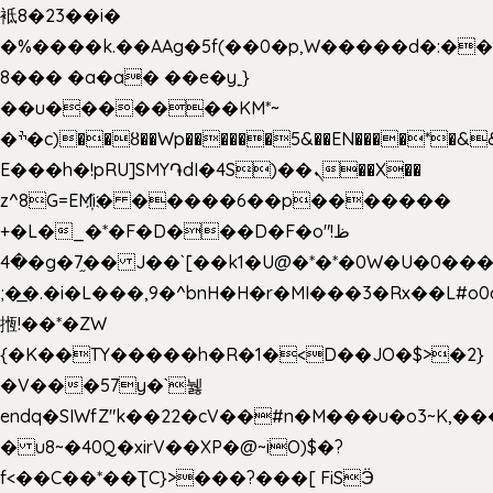
袛8�23��i�
�%����k.��AAg�5f(��0�p,W�����d�:�
8��� �a�a� ��e�y˿}
��u�������KM*~
�ׯ�c)��ȣ��Wp������5&��EN����*�&&6F��Le��~�P�άv����ui?
E���h�!pRU]SMY֏dI�4S)��ܢ��X��
z^8G=EM҉i� �����6��p�������
+�L�_�*�F�D���D�F�o"ظ!
�4�g�7֦�� J��`[��k1�U@�*�*�0W�U�0����_������äp�)2>�`@n����5DW˃��
;�͟�.�i�L���,9�^bnH�H�r�MI���3�Rx��L#o0d
揯!��*�ZW
{�K��TY�����h�R�1�<D��JO�$>�2}
�V���57y�`뉋
endq�SIWfZ"k��22�cV��#n�M���u�o3~K,
� u8~�40Q�xirV��XP�@~iO)$�?
f<��C��*��ƮC}>���?���[ FiSӬ