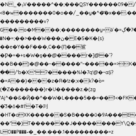
�N_�ݚV�����^��;���QSY������09�/nV{���o_�+�����k��.�/>�N�����N�jO���^�]
<8�w�������0�o��/_��y�^�͝�x��.����7��hg
���������v?
G��.o�M���;��������y=ӛ`�=ݳ�7�ڳ�
�N�=;��>���W���ڽ�E�S�K�{s}
��e�Y��F���,C��{Ƞ��䣉
�Ƿ�=�+s�W�ȿ��@����r�]@�`?
��B��)�@��~�����"~�����=>K�x
��/'b�X*?�����%l�7q'@�~aȘ?
�=A��}���z�R�!z�;x�k?�ؑօ=
(�Z�������}r�U�����z.�(zg
'Aj^��&�Ҋ��^��W�L��
��5��=��1<�FK
�͂3�ȏ�#l'�T�㺫
�HT�aXK������S�B����ū�9A���E�
��"�)T�������J��������Y\Q�ִ
LO��P���ކ�_��.���.1���������=z