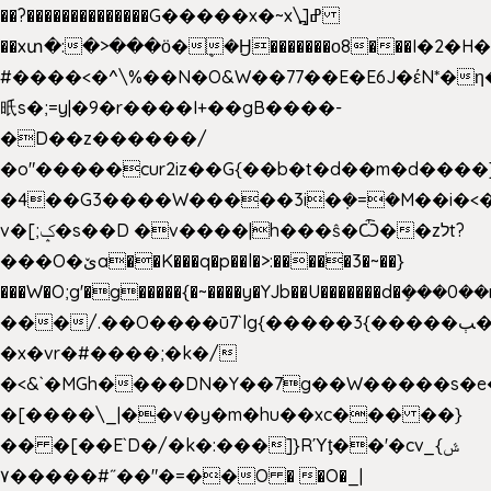
��?��������������G�����x�~x\߽]ߝ
��xտ�:�>���ӧ�ܷ�Ӈ�������ο8���I�2�H��
#����<�^\%��N�O&W��77��E�E6J�έN*
㫝s�;=y|�9�r����I+��gB����-
�D��z������/
�o"�����cur2iz��G{��b�t�d��m�d����]�h
�4��G3����W�����3i�ܼ�=�M��i�<��&
v�[;ݤ�s��D �v����|h���ŝ�Ѽ��zלt?
���O�ێa��K���q�p��l�>:�����3�~��}
���W�O;g'�g�����{�~����y�YJb��U�������d�ܻ�
���/.��O����ū7`lg{�����3{�����ﭓ��ltr
�x�vr�#����;�k�/
�<&`�MGh����DN�Y��7g��W�����s�
�[����\_|��v�y�m�hu��xc��� ��}
�� �[��E`D�/�k�:���]}RΎƫ��'�cv_ݜ}
��˝#�����۷O � �O�_|
��=�