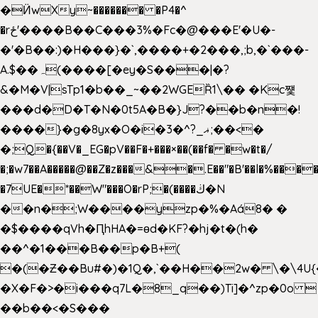
�Ӥw
Xy~������� �P4�^
�rځ'����B��C���3%�Fc�@���E'�U�-
�'�B��:)�H���}�`,����+�2���,;b,�`���-
A.$��ہ(����[�ey�S���|�?
&�M�V|sTp1�b��_~��2WGEȐ1\�� �Kc쩇
���d�D�T�N�0t5A�B�}J?��b�n�!
����}�g�8yx�O�i�3�^?_ޣ;��<�
�;Q�{��V�_EG�pV��F�+���×��(��f� �w�t�/
�;�w7��A�����@��Z�z���&�.E��"�B'��l�%���
�7UE�*��W"���O�rP;�(����ڬ�N
��n�;W����yzp�%�Aá8� �
�$����qVh�ԤhHA�=ɵd�KF?�hj�t�(h�
��^�1���B��p�B+(
�(�Ƶ��Bu#�)�1Q�,`��H��2w� \�\4U{
�X�F�>�i���q7L�8_q��)Ti]�^zp�0o 
��b��<�S���