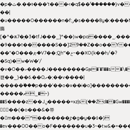
�p�ٿ�.��ŧ���'t���<�q$��۫'������}v����ݚ�F��{����:l��ɞ�N����~�>|
��|
�u�����O������n�f;ݛ�s����8y�:����M�
膓
[�^�ѫ7�͕�3�tfJ���_]^��}w�pa����_.��
�9���t������S��]2ܰ9��Z��o��Y�
��"�O���ዽ�V7��;Qh*'�ݗ~��XO{k��h/�?
�Sq)�w�W�'/
�v�O��މ����J��������Gϻ�`�1��s�\����'�I���ݭE��~%��;]���M|szvѺ5
컏��_}��6.��Oދ�;��v����|
�����ۖ���p���'��o�x��i�o]��������
�����ޗ_�~}
��S����z��Jݧ�����=xz|sܼ{��Źd��Gw�����n~
𳏮 ��{�o���&�쮸
�󧽑m���^�������̺z�g�y��š�}
�ev���OO��o�F�������u�3~�tw&�=�