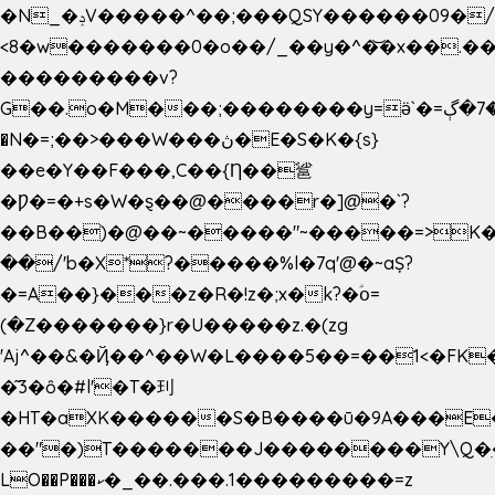
�N_�ݚV�����^��;���QSY������09�/nV{���o_�+�����k��.�/>�N�����N�jO���^�]
<8�w�������0�o��/_��y�^�͝�x��.����7��hg
���������v?
G��.o�M���;��������y=ӛ`�=ݳ�7�ڳ�
�N�=;��>���W���ڽ�E�S�K�{s}
��e�Y��F���,C��{Ƞ��䣉
�Ƿ�=�+s�W�ȿ��@����r�]@�`?
��B��)�@��~�����"~�����=>K�x
��/'b�X*?�����%l�7q'@�~aȘ?
�=A��}���z�R�!z�;x�k?�ؑօ=
(�Z�������}r�U�����z.�(zg
'Aj^��&�Ҋ��^��W�L��
��5��=��1<�FK
�͂3�ȏ�#l'�T�㺫
�HT�aXK������S�B����ū�9A���E�
��"�)T�������J��������Y\Q�ִ
LO��P���ކ�_��.���.1���������=z