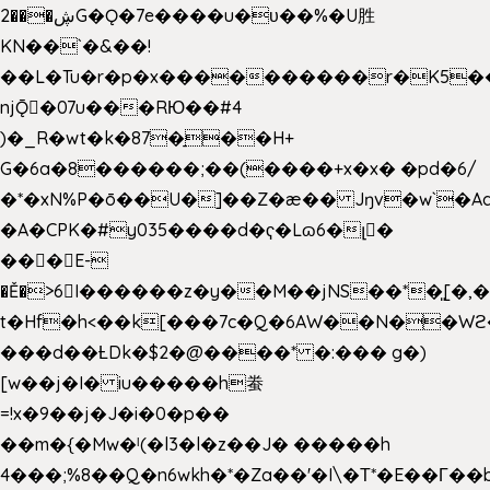
2���ڜG�Ǫ�7e����u�υ��%�U胜
KN��
`�&��!
��L�Tu�r�p�x����������r�K5��
njǬ�07u���RЮ��#4
)�_R�wt�k�87�̠��H+
G�6a�8������;��(����+x�x� �pd�6/
�*�xN%P�ō��U�]��Z�æ�� Jŋv�w`�Aa
�A�CPK�#y035����d�ҁ�Lɷ6�լ�
���E-
�Ě�>6򁊔I������z�y��M��jNS��*�͈[
t�Hf�h<��k[���7c�Q�6AW��N��
���d��ȽDk�$2�@����* �:��� g�)
[w��j�I� iu�����h䖭
=!x�9��j�J�i�0�p��
��m�{�Mw�ˡ(�l3�l�z��J� �����h
4���;%8��Q�n6wkh�*�Za��'�I\�Τ*�E��Γ��