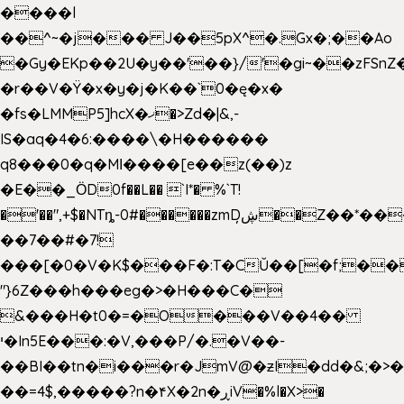
����l
��^~�j��� J��5pX^�.Gx�;��Ao
�Gy�EKp��2U�y��'��}/'�gi~��zFSnZ�
�r��V�Ÿ�x�y�j�K��`0�ę�x�
�fs�LMMP5]hcX�ޚ�>Zd�|&,-
IS�aq�4�6:����\�H������
q8���0�q�Mߊ����[e��z(��)z
�E��_ӦD0f��L�� `I*� %`T!
�'��",+$�NTȵ-0#������zmDڜ̦�
�Z��*��
��7��#�7!
���[�0�V�K$���F�:T�CŬ��[�f;��
"}6Z���h���eg�>�H���C�
&���H�t0�=�O���V��4��
י�In5E���:�V,���P/�.�V��-
��BI��tn�i���r�JmV@�ƶI�dd�&;�>
��=4$,�����?n�۴X�2n�ڕiV�%l�X>�