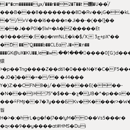
.�^�cm������yx/���r�i�2�T��t ΢�U��̈́/
���B���8��������8D�Rv��jG��kL
�*/vV���l6����n�Ji��-�(��l]֚��
��J��P0l�5W=�A�|Z�ͅ����Et
�9���6�;l�p�nm%LE�k�$/X; ڃ3+pX*��
�ެD ��*Q����b��CLEa'J�+�:n��
���GK@uX�KU��,Ie�w։��1���􆆕����0[G:)d��
獧
>�p��Tng����Z��d61�0���N�Y�C�F5���
�J0�]���=�/� �44���
Y�)Z:��CFN8�j/������E(���-
�N���}H 75"�$��~�:չ�͟UB�^�p��o
���ۜ=FMy̌��7�7y���БKv�K����r>�W
둽
H�>�;�hrL�g�f�|7��!yM�̊O��Vs5���r�
�q<��9��y����at#HMS�Dui