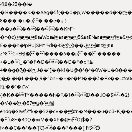
袛8�23��i�
�%����k.��AAg�5f(��0�p,W�����d�:�
8��� �a�a� ��e�y˿}
��u�������KM*~
�ׯ�c)��ȣ��Wp������5&��EN����*�&&6F��Le��~�P�άv����ui?
E���h�!pRU]SMY֏dI�4S)��ܢ��X��
z^8G=EM҉i� �����6��p�������
+�L�_�*�F�D���D�F�o"ظ!
�4�g�7֦�� J��`[��k1�U@�*�*�0W�U�0����_������äp�)2>�`@n����5DW˃��
;�͟�.�i�L���,9�^bnH�H�r�MI���3�Rx��L#o0d
揯!��*�ZW
{�K��TY�����h�R�1�<D��JO�$>�2}
�V���57y�`뉋
endq�SIWfZ"k��22�cV��#n�M���u�o3~K,
� u8~�40Q�xirV��XP�@~iO)$�?
f<��C��*��ƮC}>���?���[ FiSӬ