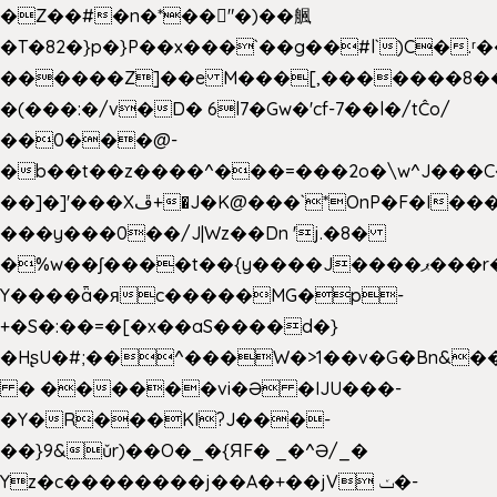
�Z��#�n�*��"�)��䑺
�T�82�}p�}P��x���`��g��#l`)C�.
������Z]��e M���[,�������8�
�(���:�/v�D� 6l7�Gw�'cf-7��l�/tĈo/
��0���@-
�b��t��z����^���=���2o�\w^J���C
��]�]'���Xڦ+�J�K@���`*OnP�F�I�����n����ˎ���E>���%
���y���0��/J|Wz��Dn 'j.�8�
�%w��ʃ����t��{y����J����ޕ���r��d�$e҅b�e����
Y����ǟ�яc�����MG�p-
+�S�:��=�[�x��aS����d�}
�HʂU�#;��^���W�>1��v�G�Bn&
� ������vi�Ə �IJU���-
�Y�R���KI?J���-
��}9&ǔr)��O�_�{ЯF� _�^Ə/_�
Yz�c��������j��A�+��jV ݖ�-