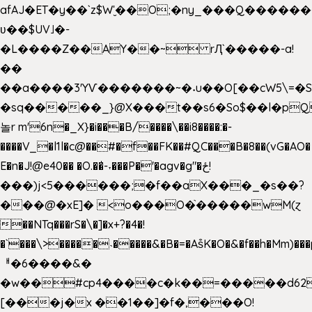
afAJ�ET�y��`z$W'̮��O;�ny_���Q���
ʋ��$UV˩�-
�L����Z��AY��~ rԮ`�����-a!
��
��a����3'YѴ�������~�˖u��O[��cW5\=�SI�
�sq�����_}@X���t��s6�So$��l�pQ
놀r m'6n�_X}�i���B/����\��i8����:�-
����V_�l1l�c@��#�f��FK��#QC���B�8��(vG�AO�
E�n�J!@e40�� �O.��̍-˕���P�'�agv�g"�ځ!
���)j<5������;�f��aX���_�s��?
���@�xE]� <o���O�֙�����wM(ɀ
��NTq���rS�\�]�x+?�4�!
�`���\>�����˴�����&�B�=�As͒K�O�&�f��h�Mm)���p
ᅢ�6����&�
�w��#cp4����c�k��=�����d62
[���j�x ��1��]�f�,���O!