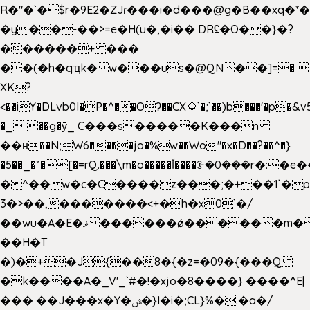
R�"�`�$r�9E2�ZJɾ���i�d���@g�B��x
�y��-��>=e�H(u�,�i�� DRʢ�O��}�?
������+ ���
��(�h�qҵk� w���us�@QN��]=� 
XK?
<��iY�DLvb0l�P�^��Oʔ��CX۝`�;`��)b���'�p�&v5(�
�_ ��g�ӯ_ C���s�����K���n
��н��N;W6����jo�%w��Wo"�x�D��?��^�}
�5��
_�ˇ�[�=rQ.���\m�o�����Ǐ����ꗿ�0���r�:�e�
�^��w�c�C����z���;�+��1`�p
3�>��,�������<+�h�x0`�/
��wu�A�E�ޥ������ǿ������m��d�C��9��e�D��1�2�/
��H�T
�)�+�J{��8�{�z=�09�{���Q
�k����A�_V'_`#�!�xjo�8����} ����^E|
��� ��J���x�Y�ݜ�}I�i�;CL}%�.�a�/