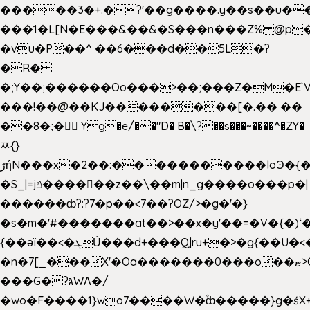
�����3�+.�?'��g����.y��s��u�
���1�L[N�E���&��&�S���n���Z% @p
�vu�P��^ ��6���d��5L�?
�R�
�;Y��;������Oo���>��;���Z�M�E
���!��@��KJ��������[�.�� ��
��8�;�򜸥 Yg�e/��"D�
B�
\?��s���~����^�ZY�
ﾹ{}
����������loϿ�{�nl^<�گ;��#�c��s.^^~�qF��w
ڑήN���x�2��:�
�S_|=jݿ������z��\��m|n_g����o���p�|
������ȸ?:?7�p��<7��?OZ/>�g�'�}
�s�m�'#�������at��>��x�y'��=�V�{�)ʻ�
{��ǝï��<�ܓǗ���d+���Q|ru+�>�g{��U�<�������x���U��?
�n�7[_���X'�Oa�������0���o��ޓ>O�ޝ�>
���G�?גּWΛ�/
�wo�F����1}wo7����W�۫ȸ�����}g�ś