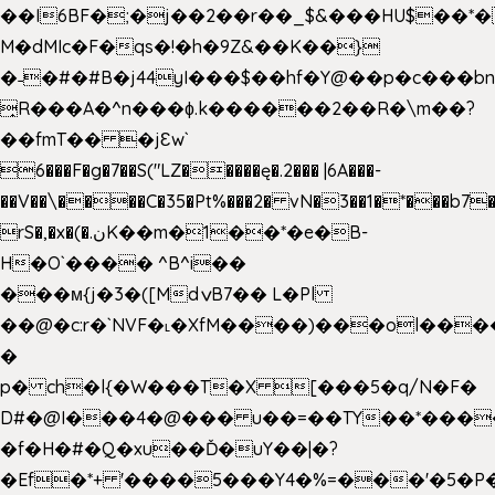
��I6BF�;�j��2��r��_$&���HU$��*
M�dMIc�F�qs�!�h�9Z&��K��}
�˗�#�#B�j44yI���$��hf�Y@��p�c���b
̟R���A�^n���ɸ.k������2��R�\m��?
��fmT�� �jԐw`
6���F�g�7��S("LZ�����ę�.2��� |6A���-
��V��\����C�35�Pt%���2� vN�3��1�*���b7�
rS�,�x�(�.نK��m�1��*�e�B-
H�O`���� ^B^i��
���м{j�3�([MdݍB7�� L�Pl
��@�c:r�`NVF�˪�XfM����)���ol���
�
p� ch�l{�W���T�X [���5�q/N�F�
D#�@I���4�@��� u��=��TY��*���
�f�H�#�Q�xu��Ď�uY��|�?
�Ef�*+ '����5���Y4�%=���'�5�