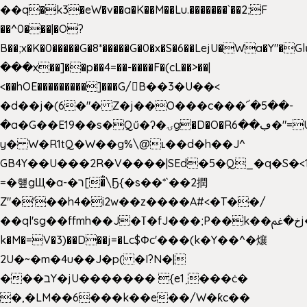
��q�k3�eW�v��a�K��M��Lu.�������`��2;F
��^0���|�O?
B��;x�K�0�����G�8*�����G�0�x�S�6��LejU�Wa�Y"
���x��]��p��4=��-����F�(cL��>��|
<��hOE���������]���G/B��3�U��<
�d��j�(6�"� Z�j��O���c���՜�5��-
�a�G��E19��s�Qű�ʔ�ۍg�D�O�Rڢ��6�"=Uh����
y� W�R1tQ�W��g%\@ʟ��d�h��J^
GB4Y��U���2R�V����|SEd�5�Q_�q�S�<1
=�헆gЩ�a-�ר[�̐\Ҕ{�s��*`��2撋
Z"�'��h4�i2w��z����A#<�T��/
��ql'sg��ffmh��J�ߠ�fJ���;P��k��خ�ﰬj��0��E8��6G���գN9?
k�M�=V�3)��D��j=�Lc$Φc'���(k�Y��^�爙
2U�~�m�4u��J�p( �I?N�|
���בY�jU������� {e1ˏ���ċ�
�,�LM��6���k��e��/W�ƙc��