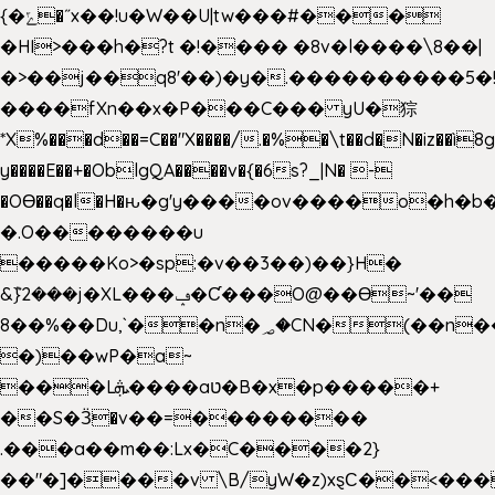
{�ݻ�˝x��!u�W��U|tw���#���
�HI>���h�?t �!���� �8v�l����\8��|
�>��j��q8'��)�y�.����������5�
����fXn��x�P���C��� yU�猔
*X%���d��=C��"X����/.�%�\t��d�N�iz��ì8
y����E��+�OblgQA����v�{�6s?_|N� -
�OƟ��q�l�H�ԋ�g'y����ov����o�h
�.O��������u
�����Ko>�sp:�v��3��)��}H�
&݉}2���j�XL���ݡ�Ƈ���O@��Ɵ~'��
8��%��Du,`��n�؃�CN�(��n��ւ���B�9��
�)��wP�a~
���Lܞ����aט�B�x�p�����+
��S�Ӟ�v��=��������
.���a��m��:Lx�C����2}
��"�]����v \B/yW�z)xȿС��<���