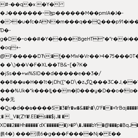
#-��q�x �Y�
�J�������~ɮp������M��pmIA�ɺ�-
�>�u�fc�AN�m���q��Q���p91�i�
Ɗ�-
g�D�~o��#�Y����BgeHT*�"r��i��[
�oq+-
@F�����DЋ:�ީf��MW�Vr��>4�75���0T�
� �\)��V�F�XL��TB&~[�?K�
�jSs��+wi%SID�� d�����e��3�/
��8��ʉ�H��1t�jDh([*�D\�zڲQ���ӠC�J,��1���eJ��U��j�\���&�6­
���%Uk�*k���Iȴ��m�|0���y�D��o�!a�
��无
�Qu�d��ҩ�󠬸���S�3�fr�w�&��h�\0'F��+1rBaj����O$ݓ�0�ڳ�����+���6_�CPB�ˁ>׋�DAR�1qU$���g�%T4�����'ca���9 {
;� _V�(ZY�!.EE�s��$jJ� �
XD��2��Hh�����`dX`������)>�P\�J���bY�@���p�BqJ
륽4�) ���渨6�g���F����Nj� E��