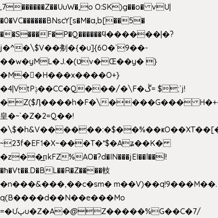
,7������Z��UuW�,o O:SK)g��o� vU|
�0�VC������BNscY[s�M�a,b[��5�
��S���F�P�Q������ϥ������|�?
j�^�\$V��刜�{�u]{6O�`9��-
��w�yML�J.�(טv�Œ��y� }
�M��H���x����O+}
�4|VtPݙ��CC�Q���/�\F�ڴ= $;`j!
�Z($Ӆ����h�F�\����G��� H�+
皇�~`�Z�2=Q��!
�\$�h&V������:�$��%��ҝO��XT��[
~23f�EF˦�X~���T�*$�Aʑ��K�
�z��͟пkFZ%AO�?d�IN���jEI��l��l!
�ħ�Vt��.D�BL��R�Z����䡋
�n���&���,��c�sm� m��V)��q!9���M��.
q(B����d��N��e���Mo
=�Ưپu�Z�A�@Z�����%G��C�7/