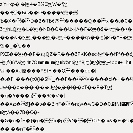
zlYHxp�i�4�B%0W�f
��9�Bњ��O����9�
Ѣ�X��D�2�TB679 �����Q��x.��.�0�
3hLQ�L��ND�Ȫ��Ux-|A�F��$�< ��>�
���&�����J E����sp���5�^R�
옞�_�\,��
PXZ����P�sؼQZ�R���3PKK�sc-*��fP*��6_̦Q���H�hl��a��j��dӤ�ܥ�Ք�7�)S�_3y��@�n-
~f{�YWl4�7O����� ���b%�6^9j�t4po�+_h�
넮 ��AU痓���YՏtF ��Q���aa�|
�,�F~���(x0(i�S_��F��V����cl�~I��
JW��o��� ���J�̖��I��bT��P�T
�q�6���g��9(�<'�|
��Xz;�3]��ͻ��B:nF��n(w�wG�D�݌��\��,0"�
�A��7B�C�-
�G�o�fH�]�p�x�p9*��Oc5�ԗ&�%�U
�� ��nT���