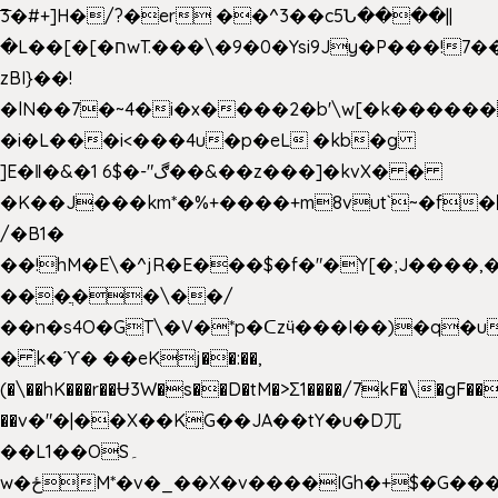
͞3�#+]H�/?�er ��^3��c5Ն����||
�L��[�[�חwT.���\�9�0�Ysi9Jy�P���!7���,�>�P�z�k��-
zBI}��!
�lN��7�~4�i�x����2�b'\w[�k����
�i�L���i<���4u�p�eL �kb�g
]E�ǁ�&�1 6$�-"ڰ��&��z���]�kvX� �
�K��J���km*�%+����+m8vut`~�f�޶CF
/�B1�
��!hM�E\�^jR�E���$�f�"�Y[�;J����,
���ֲ��\��/
��n�s4O�GT\�V�*p�ᑕzӵ���I��)�q�u
� ̀k�ϓ� ��eKj��:��,
(�\��hK���r��Ʉ3W�s��D�tM�>Ʃ1����/7kF�\�gF
��v�"�|��X��KG��JA��tY�u�D兀
��L1��OS۔
w�ځM*�v�_��X�v����IGh�+$�G���]e�`�I�n��YzeU('Lr�2���l�Tnx��hm�B��,�,�E��_��ֲ