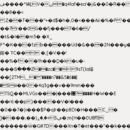
ڢ����^Ѩ|;V�ں�q4laf�ea'�j&��0�R�� J0O
��8��<
:Ȥ��T���"+�d$�h�,0�<�
��Aii:�%�P 
��7r��0G��fj���7�6�/
�t&�I��m3� �X_
F^�K���1zb�����Ud�&���2N���y�
鎔� ŦC�� �,[�V��!
��%�f��1h���Ḏ�k�u�-
���Տ���Z��zc��9sT(Ia熶
��[2TM,_� '����n?��&5�6��|
�Sӥ��0�4q3g��v��9mm���
TSQ��MLVGs���|���޴?����H�W��E
��r6:��p)�����V�!���
�0��7�}i���$P�q߈��p8DI�H���C_�
]����,��)؏�,�+Sڥ�;m{H��0U8㉐
������Ŵ�G#7D���Xn�T�et���"��k����5K