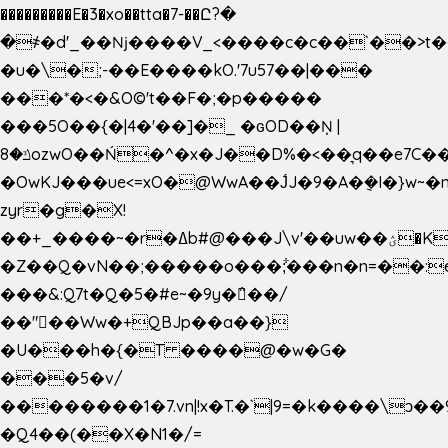
���������E�3�xo��tta�7-��Ը?�
�
҂�d'_��ǋ����V_<����c�c��`��>t�
�u�\�;-��E����kO.'7u57��|���
���*�<�&O©'t��F�;�p�����
���5O��{�|4�'��]�_ �ԍOD��Ņ |
ݿ�8ozwO��Ń�^�x�J��D%�<��͉q��e7C��q�ȝNמ��t'h������hǛ���<�NN޸|
�OwKJ���ue<=xO�@WwA��J́J�9�A�݈�I�}w~�
zyr�g�X!
��+_����~�r�ߡb#@���J\v'��uw��ؽ�Ko�d4�۵��v�t.���݁w����}_}9��ĭ��
�Z��Q�vN��;�����o���;͋���n�n=��:e:�݋'�3:�_
���&:Q7t�Q�5�#e~�9y�݅󈽻��/
��"��Ww�+QBJp��a��}
�U���h�{�T ����@�w�G�
���5�v/
��������1�7.vn|!x�T.�`|9=�k����\ͻ��ߏ��9B'|
�Q4��(��X�N1�/=