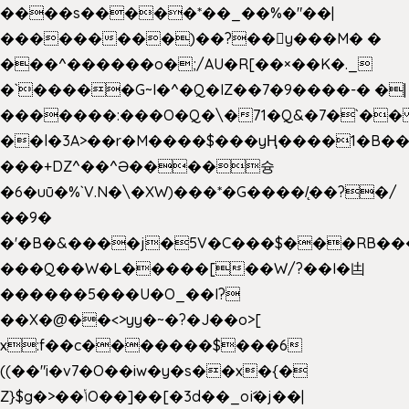
����s�����*��_��%�"��|
���������)��?��򥞾y���M� �
���^������o�;/AU�R[��×��K�._
�`�����G~I�^�Q�IZ��7�9����-� �|
�������:���O�Q�\�71�Q&�7�`�
��l�3A>��r�M����$���yҢ����1�B��
���+DZ^��^Ə����슝
�6�uū�%`V.N�\�XW)���*�G����/̨��?�/
��9�
�'�B�&����j�5V�C���$���RB��
���Q��W�L�����[��W/?��I�凷
������5���U�O_��I?
��X�@��<>yy�~�?�J��o>[
x:f��c�������$���6
((��"i�v7�O��iw�y�s��x�{�
Z}$g�>��ݳO��]��[�3d��_oަi�j��|