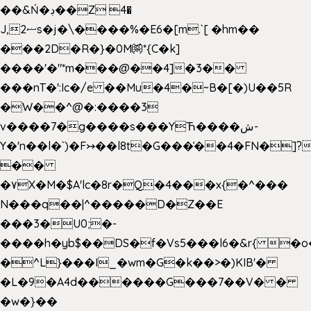
��&Ń�ڊ��Z 4�
J,ޟ2s�j�\����%�E6�[m.`[ �hm��
���2D�R�}�0M㉀*{C�k]
��
��'�"*m���@��4]�3��
���nT�':Ic�/e ��Mu�4�~B�[�)U��5R
�W��^@�:����3
v����7�g����s���YЋ����ش-
Y�'n��l�`)�F↣��l8t�G���͑��4�FN�]?
��
�۷X�M�$A'lc�8r�Q�4���x{�^���
N���q��|^�����D�Z��E
���3�U0;�-
����h�yb$��DS�f�Vs5���l6�&r{ �o
�^L}���I_�wm�G�k��>�)KIB'�
�L�9�A4d������G���7��V� �
�w�}��