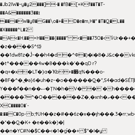
�Jb2IW�~y�y2���]-� �fB�[+Kf��T�T-
��A&������3��ɪ
��i�W�y8�G��\o�+�̊D�e�m,H�" �T�Q�L��
�X�����^L�2
�A<�H.��=H����{����" <���73O�<؇Ur�
�z����S^帒
��1dw81z�J̔~��h4�d�
^Φ�)�i�8�J&c��v
�t^�����4w�8���k�'��qD r?
�q+�x�LT�}a�Ҡb+�׋q%���o-
�8F�^�ܾ,�ә}6�uh�z~�o������Q�",S4�ad�SÉT|b
Y���f̄��n��ސ�ȚN�h�V� �`�h�����|
����?^�O������Z�,�xnh�ވ��<���u4Ɠ��+�
XC����0�`-
�:��C�0p- b;ϮUH��z�#��6z�x��ʅh���.3�rr
�*��Q�K+ �e��k�)�|
��n�YC#N�$C��<�1�g֡��+ $"�I�y