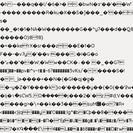
�hޟ���q��ĭ/�6�>� .�bwN�ϫˋ��'��W'
-����;�����R�ku�X��S�]���_�'��
s�
��_�t�1�NA�W�������G��^y7���d��Q8
�����O}818}
�=��ke'rX�sr���z��E�1�O
F��~�v7y�'��v ���.:�I�G�o
�*ޏ��*��W;�Ww��CK�۽�� �_��G?
���]��=��pv�I^v~t�:�~6?�������3vΚs/�����S�!
�_|ɚ����+��N�{�Gɫ�qj�g͖�
�~y�Z�Y����k}o�'�����y��{�0{��'ƻw��"��ɷ���]7x��w�b
�ǉ�۱�sCW5.:O݉�����j���2�`�z;#d;V��
����g>�\=��k��3���sսM߼�o?�R+
<�����<}|q���y��'O����;lg^�b�Cϸ��8��ָ�
��6�^��{�~�Π�*Eȼ�
Ư���g�::�\���z�/v
7�KԳ���E\4��L���.�68���n�`��D�tw��