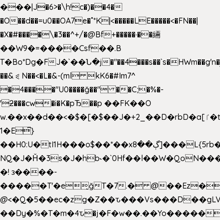
���|J�6>�\h!c�)��4�
�O��d��=u0��OA7e�˚*K
|<�����LE�����<�FN��|
�X�#����\�3��^+/�@Bf+�����·��緉
��W9�=����Csf��.B
T�Bo*Dg�FJ�`��Ն�j�"��4���s��`s�HWm��g'n�ږ�Ht�!
��&⪗N��<�L�&-(ml kK6�#Im7^
�4����"U0����ğ��" ��C;�%�-
'ƻ���cw�i�K�pЂ��p ��FK��O
w.��x��d��<�$�[�$��J�+2_��D�rbD�a[ٵ�t9?
1�E͆}
��H0:U�tI1H���o$��*��xڳ��8]���L{5rb�����b
NQ�J�Ȟ�3s�J�hb˞�`0Hf��l��W�QoN�
�! з����-
�����T'�e͉ğT�7.� @��Ez�
@<�Q�5��ec�zg�Z��ԏ���Vs���D��gLV
��Dy�%�T�m�4ԏ�j�F�w��.��Yo�����