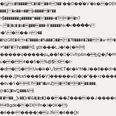
�(yc�8����C�6���43��ߴ��O��͒�Ѵ�k��OEX�2�,�)�t��@���aw����;�׷o�_��2�sy��.�=W�n��߃�{4��ߑ��i�8V6v4W�9��s���g�
���] �e��m��|x�����Y��
>$�������g�����^�������=�?��n?
~;͝�{�c�;�s��̺�����-8`�����Nvߤ����>�
��\�܃�˓n >��
�NzG8E�4+�7����o�%���O���78���#�2���w~>�
>^��F�hp���Σ g0t���Ǉ�1�{�|
�����a�����pܜ��f��vfrp6m�ϦQ�jf�M����J:�x��-?
u��4��5�%@$0 �t-
�d�)�Ux�ik�\/bCΤ�t�k*M�J��8��d>�%
���J]Mce9���$�V]�����wE)�(�"��+z����
�6v�ߖ�E7��"I�ȶmZ)i�3� ���:���,
{n�G]�WQ���A|
�:���_]v��]v�l&�j�z�Ҙ����Z�����J:���
4Bgde��EXfn�:I�0K�}
�6��r����)�zJfe�6��[Ɲ