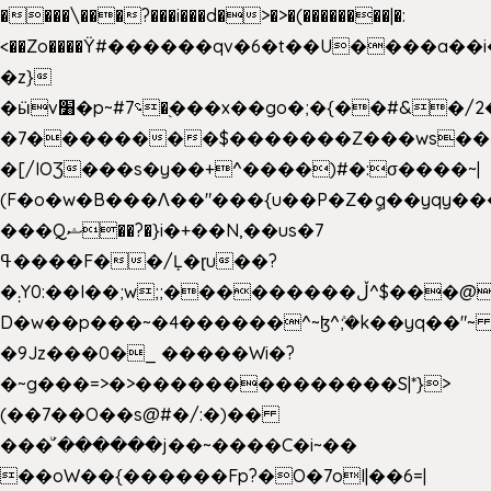
����\���?���i���d�>�>�(��������|�:
<��Zo����Ϋ#������qv�6�t��U����a��i
�z}
�ӹv׸�p~#؝7�֭���x��go�;�{��#&�/2���j���pO����/^�<�>ޝx7O�"\%�����cKy{���N������/
�7��������$�������Z���ws���.
�[/IOƷ���s�y��+^����)#�:σ����~|
(F�o�w�B���Ʌ��"���{u��P�Z�ީq��yqy����ܙ��=��x���>���
���Qޝ��?�}i�+��N,��us�7
ߟ����F��/Ļ�ɽu��?
�܄Y0:��I��;w;;���������ڵ^$�͏��@�����֡�t��v�_�:G���i;GWR�n4�gO������?
D�w��p���~�4������^~ɮ^ܺ;�k��yq��"~ 
�9Jz���0�_ �����Wi�?
�~g���=>�>��������������S|*}>
(��7��O��s@#�/:�)��
���ͧ՛������j��~����C�i~��
��oW��{������Fp?�O�7oI|��6=|