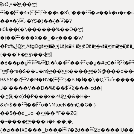
䩡Ơ˼=���
���4m8��s�8\"����w��k�a�e�s\n
��=�}.-�YS�)��{��?
ʜ0k��(�\������%��O�
�į�����X��_�>̲���I�W
�Pc%ڨQA�gOg���jL�je�K˗��O��w��m��)��_��Rߊu>
{���`P�p��<||
�6��p�y%D:�\�4��r e�y�#eC��
ˇF�*e�S��U�m��<�����%@���d���
R&SM�ZV�M�R2�*ڏ�PJ�l��\�Qufe����<�l���
J�`����V��D�%8��$(���-cd�|
�8j�x{d�P���x�.4U�&�H�-
&x'=$����o�\MtaeN�!mQ�G� }
��5��ԁ_Ja~��� "F��ZG|
�~�������u�Ei��,�,
{�zi��tX0���_b��̘�7�2d��Zd����|U�