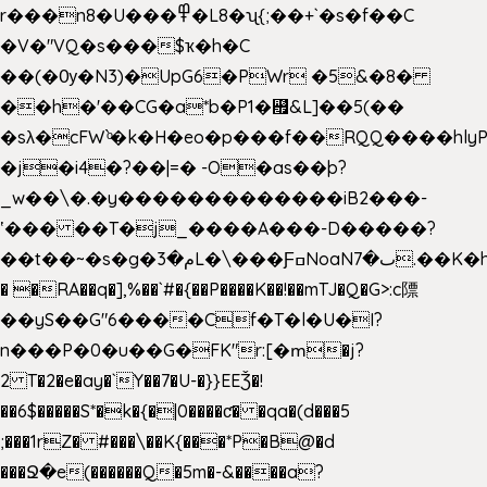
r���n8�U���߾�L8�ʯ{;��+`�s�f��C
�V�"VQ�s���$ҡ�h�C
��(�Ѹ�N3)�UpG6�PWr �5&�8�
��h�'��CG�a*b�P1�꘯&L]��5(��
�sλ�cFW`ͦ�k�H�eo�p���f��RQQ����hlyP8@�CV�*
�j�i4�?��|=� -O�as��þ?
_w��\�.�y�������������iB2���-
ʽ��� ��T�j_����A���-D�����?
��t��~�s�g�م�3L�\���ƑߛNoaNٮ�7.��K�h8K�Ύ���haB��#��>�b�#�f�<��
� �RA��q�],%��`#�{��P����K��!��mTJ�Q�G>:c䧣
��yS��G"6����Cf�T�l�U�I?
n���P�0�u��G�FK"r:[�ՠ�j?
2 T�2�e�ay�`Y��7�U-�}}EEǮ�!
��6$�����S*�k�{�|0����ƈ� �qa�(d���5
;���1rZ� #���\��
K{���*P�B@�d
���Ջ�e(������Q�5m�-&����a?