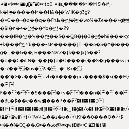
���y[�F�8�ϫ0ŀ�վ���!�!�M $i�#˲-
k������M��H&�|�'W.lK�ϙ3g?
�=O��~�b��q��Fnظ���wo%�Ʃe���+gI��9��4�Y6M����E��Yg����R�� P�Ȇ����w��+'�w��Q��p
�$l�n�4�(��Yb� �Z9
���IR��'v����3��QB�j�3��h8���k;
+k���f4Ԏ���~sM�����[=��6�S�Y�i���
g� _��G��j%���N2rZ�{k��]x{6��?
�o��C�iLN�ˉ��]�{o�O����{��S�y���s<ٳ���������:��;W��}
�r7��?�n<�&�_�_Ķx�
��'�>�z���Uvb�A����pљ����$�<(��M,�~ݏ�'�u����>�
� 
F����S����+v����n����
�3L�$��e��w߼���?��i��������D|
��IY�������͛����o�]�����c_��ģ��/o��.�K�X����t�x
t�.��w�'�1W¼ݕޮ��z�o�\Kf��0���O�
$
��í�CQ��.G=��ڍo@qw�D�O;�ZH��啸