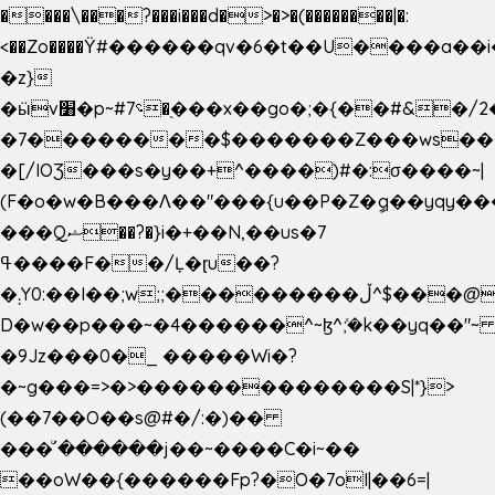
����\���?���i���d�>�>�(��������|�:
<��Zo����Ϋ#������qv�6�t��U����a��i
�z}
�ӹv׸�p~#؝7�֭���x��go�;�{��#&�/2���j���pO����/^�<�>ޝx7O�"\%�����cKy{���N������/
�7��������$�������Z���ws���.
�[/IOƷ���s�y��+^����)#�:σ����~|
(F�o�w�B���Ʌ��"���{u��P�Z�ީq��yqy����ܙ��=��x���>���
���Qޝ��?�}i�+��N,��us�7
ߟ����F��/Ļ�ɽu��?
�܄Y0:��I��;w;;���������ڵ^$�͏��@�����֡�t��v�_�:G���i;GWR�n4�gO������?
D�w��p���~�4������^~ɮ^ܺ;�k��yq��"~ 
�9Jz���0�_ �����Wi�?
�~g���=>�>��������������S|*}>
(��7��O��s@#�/:�)��
���ͧ՛������j��~����C�i~��
��oW��{������Fp?�O�7oI|��6=|