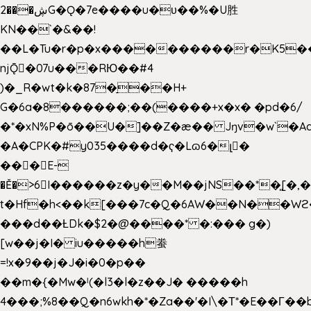
2���ڜG�Ǫ�7e����u�υ��%�U胜
KN��
`�&��!
��L�Tu�r�p�x����������r�K5��
njǬ�07u���RЮ��#4
)�_R�wt�k�87�̠��H+
G�6a�8������;��(����+x�x� �pd�6/
�*�xN%P�ō��U�]��Z�æ�� Jŋv�w`�Aa
�A�CPK�#y035����d�ҁ�Lɷ6�լ�
���E-
�Ě�>6򁊔I������z�y��M��jNS��*�͈[
t�Hf�h<��k[���7c�Q�6AW��N��
���d��ȽDk�$2�@����* �:��� g�)
[w��j�I� iu�����h䖭
=!x�9��j�J�i�0�p��
��m�{�Mw�ˡ(�l3�l�z��J� �����h
4���;%8��Q�n6wkh�*�Za��'�I\�Τ*�E��Γ��