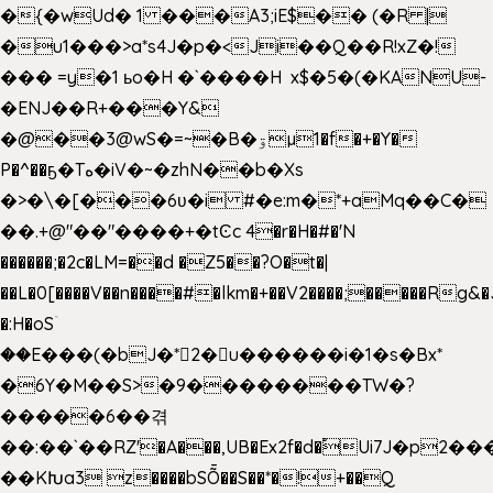
�{�wUd� 1 ���A3;iE$�� (�R |
�u1���>a*s4J�p�<Ji��Q��R!xZ�!
��� =y�1 ьo�H �`����H x$�5�(�KANU-
�ENJ��R+���Y&
�@��3@wS�=~�B�ۊµ1�f�+�Y�
P�^��ҕ�Tە�iV�~�zhN��b�Xs
�>�\�[���6ʋ�i #�e:m�*+aMq��C�
��.+@"��"����+�tϾc 4�r�H�#�'N
������;�2c�LM=��d �Z5��?O�t�|
��L�0[����V��n����#�lkm�+��V2����;�����Rg&�
�:H�oSۤ
��E���(�bJ�*2�u������i�1�s�Bx*
�6Y�M��S>�9��������TW�?
�����6��겪
��:��`��RZ'�A���,UB�Ex2f�d�֠Ui7J�p2
��KԽa3 z����bSȬ��S��*�!+��Q