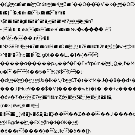
�(yc�8����C�6���43��ߴ��O��͒�Ѵ�k��OEX�2�,�)�t��@���aw����;�׷o�_��2�sy��.�=W�n��߃�{4��ߑ��i�8V6v4W�9��s���g�
���] �e��m��|x�����Y��
>$�������g�����^�������=�?��n?
~;͝�{�c�;�s��̺�����-8`�����Nvߤ����>�
��\�܃�˓n >��
�NzG8E�4+�7����o�%���O���78���#�2���w~>�
>^��F�hp���Σ g0t���Ǉ�1�{�|
�����a�����pܜ��f��vfrp6m�ϦQ�jf�M����J:�x��-?
u��4��5�%@$0 �t-
�d�)�Ux�ik�\/bCΤ�t�k*M�J��8��d>�%
���J]Mce9���$�V]�����wE)�(�"��+z����
�6v�ߖ�E7��"I�ȶmZ)i�3� ���:���,
{n�G]�WQ���A|
�:���_]v��]v�l&�j�z�Ҙ����Z�����J:���
4Bgde��EXfn�:I�0K�}
�6��r����)�zJfe�6��[Ɲ