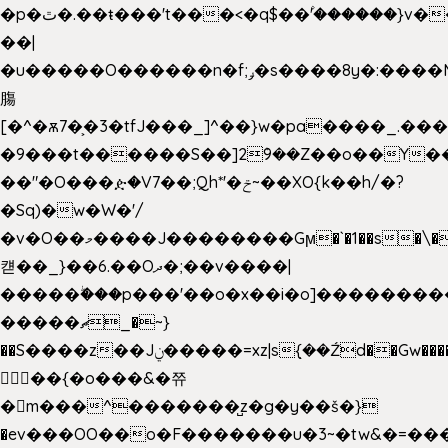
�p�ٿ�.��ŧ���'t���<�q$��۫'������}v����ݚ�F��{����:l��ɞ�N����~�>|
��|
�u�����O������n�f;ݛ�s����8y�:����M�
膓
[�^�ѫ7�͕�3�tfJ���_]^��}w�pa����_.��
�9���t������S��]2ܰ9��Z��o��Y�
��"�O���ዽ�V7��;Qh*'�ݗ~��XO{k��h/�?
�Sq)�w�W�'/
�v�O��މ����J��������Gϻ�`�1��s�\����'�I���ݭE��~%��;]���M|szvѺ5
컏��_}��6.��Oދ�;��v����|
�����ۖ���p���'��o�x��i�o]��������
�����ޗ_�~}
��S����z��Jݧ�����=xz|sܼ{��Źd��Gw�����n~
𳏮 ��{�o���&�쮸
�󧽑m���^�������̺z�g�y��š�}
�ev���OO��o�F�������u�3~�tw&�=�