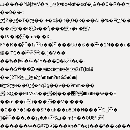
ڢ����^Ѩ|;V�ں�q4laf�ea'�j&��0�R�� J0O
��8��<
:Ȥ��T���"+�d$�h�,0�<�
��Aii:�%�P 
��7r��0G��fj���7�6�/
�t&�I��m3� �X_
F^�K���1zb�����Ud�&���2N���y�
鎔� ŦC�� �,[�V��!
��%�f��1h���Ḏ�k�u�-
���Տ���Z��zc��9sT(Ia熶
��[2TM,_� '����n?��&5�6��|
�Sӥ��0�4q3g��v��9mm���
TSQ��MLVGs���|���޴?����H�W��E
��r6:��p)�����V�!���
�0��7�}i���$P�q߈��p8DI�H���C_�
]����,��)؏�,�+Sڥ�;m{H��0U8㉐
������Ŵ�G#7D���Xn�T�et���"��k����5K