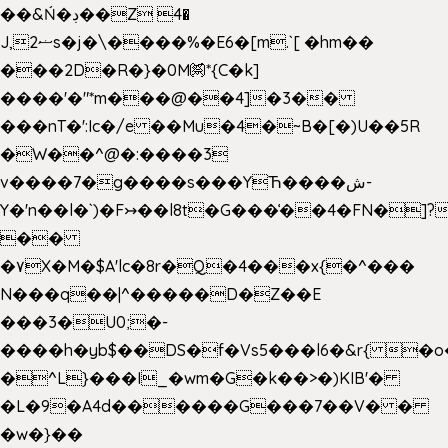
��&Ń�ڊ��Z 4�
J,ޟ2s�j�\����%�E6�[m.`[ �hm��
���2D�R�}�0M㉀*{C�k]
��
��'�"*m���@��4]�3��
���nT�':Ic�/e ��Mu�4�~B�[�)U��5R
�W��^@�:����3
v����7�g����s���YЋ����ش-
Y�'n��l�`)�F↣��l8t�G���͑��4�FN�]?
��
�۷X�M�$A'lc�8r�Q�4���x{�^���
N���q��|^�����D�Z��E
���3�U0;�-
����h�yb$��DS�f�Vs5���l6�&r{ �o
�^L}���I_�wm�G�k��>�)KIB'�
�L�9�A4d������G���7��V� �
�w�}��