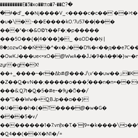
���������E�3�xo��tta�7-��Ը?�
�
҂�d'_��ǋ����V_<����c�c��`��>t�
�u�\�;-��E����kO.'7u57��|���
���*�<�&O©'t��F�;�p�����
���5O��{�|4�'��]�_ �ԍOD��Ņ |
ݿ�8ozwO��Ń�^�x�J��D%�<��͉q��e7C��q�ȝNמ��t'h������hǛ���<�NN޸|
�OwKJ���ue<=xO�@WwA��J́J�9�A�݈�I�}w~�
zyr�g�X!
��+_����~�r�ߡb#@���J\v'��uw��ؽ�Ko�d4�۵��v�t.���݁w����}_}9��ĭ��
�Z��Q�vN��;�����o���;͋���n�n=��:e:�݋'�3:�_
���&:Q7t�Q�5�#e~�9y�݅󈽻��/
��"��Ww�+QBJp��a��}
�U���h�{�T ����@�w�G�
���5�v/
��������1�7.vn|!x�T.�`|9=�k����\ͻ��ߏ��9B'|
�Q4��(��X�N1�/=