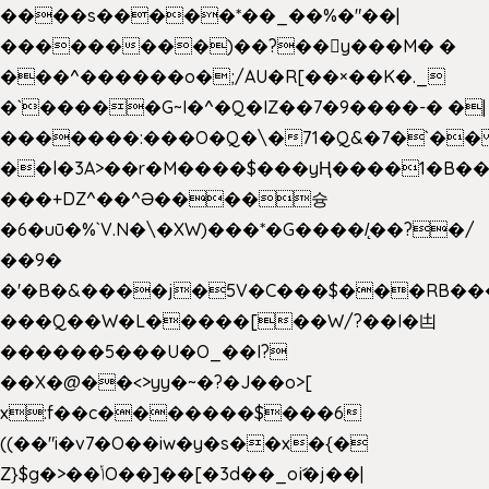
����s�����*��_��%�"��|
���������)��?��򥞾y���M� �
���^������o�;/AU�R[��×��K�._
�`�����G~I�^�Q�IZ��7�9����-� �|
�������:���O�Q�\�71�Q&�7�`�
��l�3A>��r�M����$���yҢ����1�B��
���+DZ^��^Ə����슝
�6�uū�%`V.N�\�XW)���*�G����/̨��?�/
��9�
�'�B�&����j�5V�C���$���RB��
���Q��W�L�����[��W/?��I�凷
������5���U�O_��I?
��X�@��<>yy�~�?�J��o>[
x:f��c�������$���6
((��"i�v7�O��iw�y�s��x�{�
Z}$g�>��ݳO��]��[�3d��_oަi�j��|