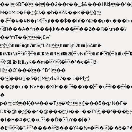
��I6BF�;�j��2��r��_$&���HU$��*
M�dMIc�F�qs�!�h�9Z&��K��}
�˗�#�#B�j44yI���$��hf�Y@��p�c���b
̟R���A�^n���ɸ.k������2��R�\m��?
��fmT�� �jԐw`
6���F�g�7��S("LZ�����ę�.2��� |6A���-
��V��\����C�35�Pt%���2� vN�3��1�*���b7�
rS�,�x�(�.نK��m�1��*�e�B-
H�O`���� ^B^i��
���м{j�3�([MdݍB7�� L�Pl
��@�c:r�`NVF�˪�XfM����)���ol���
�
p� ch�l{�W���T�X [���5�q/N�F�
D#�@I���4�@��� u��=��TY��*���
�f�H�#�Q�xu��Ď�uY��|�?
�Ef�*+ '����5���Y4�%=���'�5�