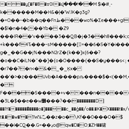
���y[�F�8�ϫ0ŀ�վ���!�!�M $i�#˲-
k������M��H&�|�'W.lK�ϙ3g?
�=O��~�b��q��Fnظ���wo%�Ʃe���+gI��9��4�Y6M����E��Yg����R�� P�Ȇ����w��+'�w��Q��p
�$l�n�4�(��Yb� �Z9
���IR��'v����3��QB�j�3��h8���k;
+k���f4Ԏ���~sM�����[=��6�S�Y�i���
g� _��G��j%���N2rZ�{k��]x{6��?
�o��C�iLN�ˉ��]�{o�O����{��S�y���s<ٳ���������:��;W��}
�r7��?�n<�&�_�_Ķx�
��'�>�z���Uvb�A����pљ����$�<(��M,�~ݏ�'�u����>�
� 
F����S����+v����n����
�3L�$��e��w߼���?��i��������D|
��IY�������͛����o�]�����c_��ģ��/o��.�K�X����t�x
t�.��w�'�1W¼ݕޮ��z�o�\Kf��0���O�
$
��í�CQ��.G=��ڍo@qw�D�O;�ZH��啸