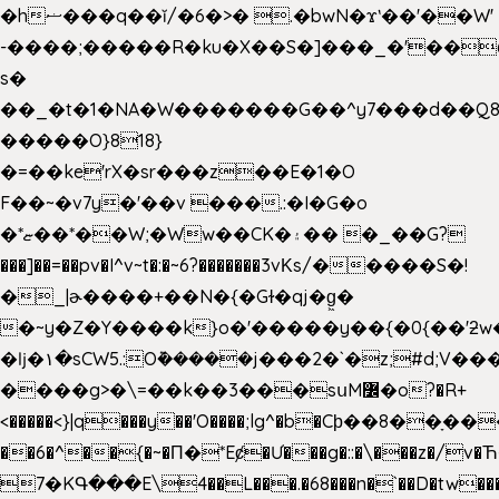
�hޟ���q��ĭ/�6�>� .�bwN�ϫˋ��'��W'
-����;�����R�ku�X��S�]���_�'��
s�
��_�t�1�NA�W�������G��^y7���d��Q8
�����O}818}
�=��ke'rX�sr���z��E�1�O
F��~�v7y�'��v ���.:�I�G�o
�*ޏ��*��W;�Ww��CK�۽�� �_��G?
���]��=��pv�I^v~t�:�~6?�������3vΚs/�����S�!
�_|ɚ����+��N�{�Gɫ�qj�g͖�
�~y�Z�Y����k}o�'�����y��{�0{��'ƻw��"��ɷ���]7x��w�b
�ǉ�۱�sCW5.:O݉�����j���2�`�z;#d;V��
����g>�\=��k��3���sսM߼�o?�R+
<�����<}|q���y��'O����;lg^�b�Cϸ��8��ָ�
��6�^��{�~�Π�*Eȼ�
Ư���g�::�\���z�/v
7�KԳ���E\4��L���.�68���n�`��D�tw��