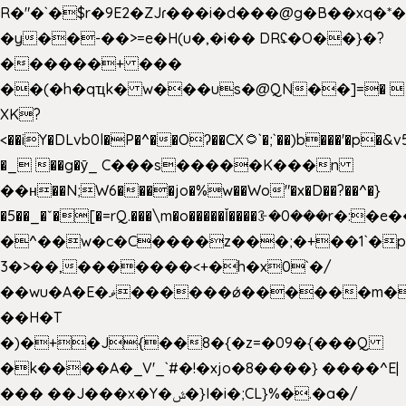
R�"�`�$r�9E2�ZJɾ���i�d���@g�B��x
�y��-��>=e�H(u�,�i�� DRʢ�O��}�?
������+ ���
��(�h�qҵk� w���us�@QN��]=� 
XK?
<��iY�DLvb0l�P�^��Oʔ��CX۝`�;`��)b���'�p�&v5(�
�_ ��g�ӯ_ C���s�����K���n
��н��N;W6����jo�%w��Wo"�x�D��?��^�}
�5��
_�ˇ�[�=rQ.���\m�o�����Ǐ����ꗿ�0���r�:�e�
�^��w�c�C����z���;�+��1`�p
3�>��,�������<+�h�x0`�/
��wu�A�E�ޥ������ǿ������m��d�C��9��e�D��1�2�/
��H�T
�)�+�J{��8�{�z=�09�{���Q
�k����A�_V'_`#�!�xjo�8����} ����^E|
��� ��J���x�Y�ݜ�}I�i�;CL}%�.�a�/