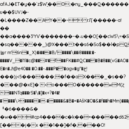
afAJ�ET�y��`z$W'̮��O;�ny_���Q���
ʋ��$UV˩�-
�L����Z��AY��~ rԮ`�����-a!
��
��a����3'YѴ�������~�˖u��O[��cW5\=�SI�
�sq�����_}@X���t��s6�So$��l�pQ
놀r m'6n�_X}�i���B/����\��i8����:�-
����V_�l1l�c@��#�f��FK��#QC���B�8��(vG�AO�
E�n�J!@e40�� �O.��̍-˕���P�'�agv�g"�ځ!
���)j<5������;�f��aX���_�s��?
���@�xE]� <o���O�֙�����wM(ɀ
��NTq���rS�\�]�x+?�4�!
�`���\>�����˴�����&�B�=�As͒K�O�&�f��h�Mm)���p
ᅢ�6����&�
�w��#cp4����c�k��=�����d62
[���j�x ��1��]�f�,���O!