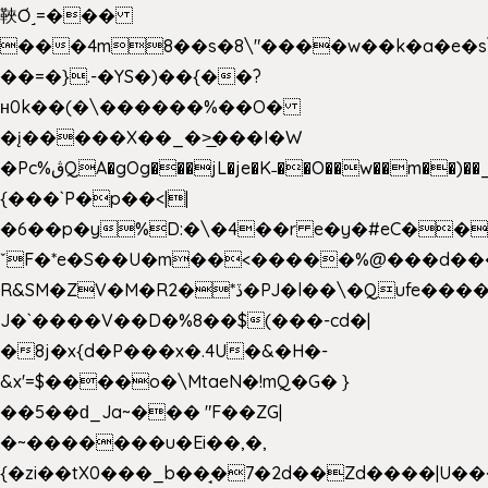
䩡Ơ˼=���
���4m8��s�8\"����w��k�a�e�s\n
��=�}.-�YS�)��{��?
ʜ0k��(�\������%��O�
�į�����X��_�>̲���I�W
�Pc%ڨQA�gOg���jL�je�K˗��O��w��m��)��_��Rߊu>
{���`P�p��<||
�6��p�y%D:�\�4��r e�y�#eC��
ˇF�*e�S��U�m��<�����%@���d���
R&SM�ZV�M�R2�*ڏ�PJ�l��\�Qufe����<�l���
J�`����V��D�%8��$(���-cd�|
�8j�x{d�P���x�.4U�&�H�-
&x'=$����o�\MtaeN�!mQ�G� }
��5��ԁ_Ja~��� "F��ZG|
�~�������u�Ei��,�,
{�zi��tX0���_b��̘�7�2d��Zd����|U�