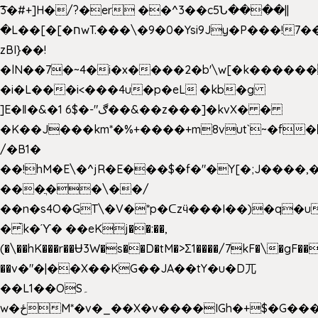
͞3�#+]H�/?�er ��^3��c5Ն����||
�L��[�[�חwT.���\�9�0�Ysi9Jy�P���!7���,�>�P�z�k��-
zBI}��!
�lN��7�~4�i�x����2�b'\w[�k����
�i�L���i<���4u�p�eL �kb�g
]E�ǁ�&�1 6$�-"ڰ��&��z���]�kvX� �
�K��J���km*�%+����+m8vut`~�f�޶CF
/�B1�
��!hM�E\�^jR�E���$�f�"�Y[�;J����,
���ֲ��\��/
��n�s4O�GT\�V�*p�ᑕzӵ���I��)�q�u
� ̀k�ϓ� ��eKj��:��,
(�\��hK���r��Ʉ3W�s��D�tM�>Ʃ1����/7kF�\�gF
��v�"�|��X��KG��JA��tY�u�D兀
��L1��OS۔
w�ځM*�v�_��X�v����IGh�+$�G���]e�`�I�n��YzeU('Lr�2���l�Tnx��hm�B��,�,�E��_��ֲ