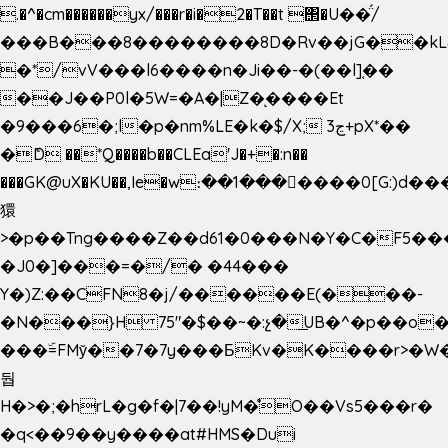
.�^�cm������yx/���r�i�2�T��t ΢�U��̈́/
���B���8��������8D�Rv��jG��kL
�*/vV���l6����n�Ji��-�(��l]֚��
��J��P0l�5W=�A�|Z�ͅ����Et
�9���6�;l�p�nm%LE�k�$/X; ڃ3+pX*��
�ެD ��*Q����b��CLEa'J�+�:n��
���GK@uX�KU��,Ie�w։��1���􆆕����0[G:)d��
獧
>�p��Tng����Z��d61�0���N�Y�C�F5���
�J0�]���=�/� �44���
Y�)Z:��CFN8�j/������E(���-
�N���}H 75"�$��~�:չ�͟UB�^�p��o
���ۜ=FMy̌��7�7y���БKv�K����r>�W
둽
H�>�;�hrL�g�f�|7��!yM�̊O��Vs5���r�
�q<��9��y����at#HMS�Dui