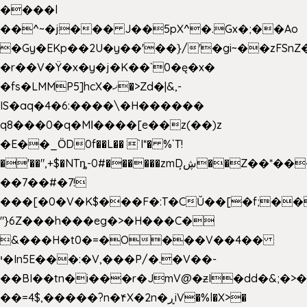
����l
��^~�j��� J��5pX^�.Gx�;��Ao
�Gy�EKp��2U�y��'��}/'�gi~��zFSnZ�
�r��V�Ÿ�x�y�j�K��`0�ę�x�
�fs�LMMP5]hcX�ޚ�>Zd�|&,-
IS�aq�4�6:����\�H������
q8���0�q�Mߊ����[e��z(��)z
�E��_ӦD0f��L�� `I*� %`T!
�'��",+$�NTȵ-0#������zmDڜ̦�
�Z��*��
��7��#�7!
���[�0�V�K$���F�:T�CŬ��[�f;��
"}6Z���h���eg�>�H���C�
&���H�t0�=�O���V��4��
י�In5E���:�V,���P/�.�V��-
��BI��tn�i���r�JmV@�ƶI�dd�&;�>
��=4$,�����?n�۴X�2n�ڕiV�%l�X>�