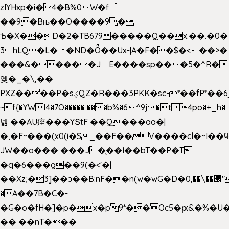
zlYHxp�i�4�B%0W�f
��9�Bњ��O����9�
Ѣ�X��D�2�TB679 �����Q��x.��.�0�
3hLQ�L��ND�Ȫ��Ux-|A�F��$�< ��>�
���&�����J E����sp���5�^R�
옞�_�\,��
PXZ����P�sؼQZ�R���3PKK�sc-*��fP*��6_̦Q���H�hl��a��j��dӤ�ܥ�Ք�7�)S�_3y��@�n-
~f{�YWl4�7O����� ���b%�6^9j�t4po�+_h�
넮 ��AU痓���YՏtF ��Q���aa�|
�,�F~���(x0(i�S_��F��V����cl�~I��
JW��o��� ���J�̖��I��bT��P�T
�q�6���g��9(�<'�|
��Xz;�3]��ͻ��B:nF��n(w�wG�D�݌��\��,0"�
�A��7B�C�-
�G�o�fH�]�p�x�p9*��Oc5�ԗ&�%�U
�� ��nT���