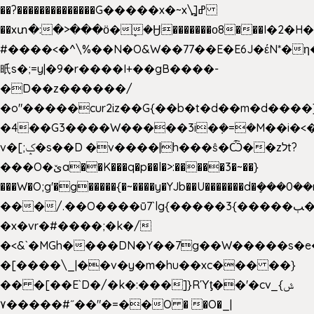
��?��������������G�����x�~x\߽]ߝ
��xտ�:�>���ӧ�ܷ�Ӈ�������ο8���I�2�H��
#����<�^\%��N�O&W��77��E�E6J�έN*
㫝s�;=y|�9�r����I+��gB����-
�D��z������/
�o"�����cur2iz��G{��b�t�d��m�d����]�h
�4��G3����W�����3i�ܼ�=�M��i�<��&
v�[;ݤ�s��D �v����|h���ŝ�Ѽ��zלt?
���O�ێa��K���q�p��l�>:�����3�~��}
���W�O;g'�g�����{�~����y�YJb��U�������d�ܻ�
���/.��O����ū7`lg{�����3{�����ﭓ��ltr
�x�vr�#����;�k�/
�<&`�MGh����DN�Y��7g��W�����s�
�[����\_|��v�y�m�hu��xc��� ��}
�� �[��E`D�/�k�:���]}RΎƫ��'�cv_ݜ}
��˝#�����۷O � �O�_|
��=�