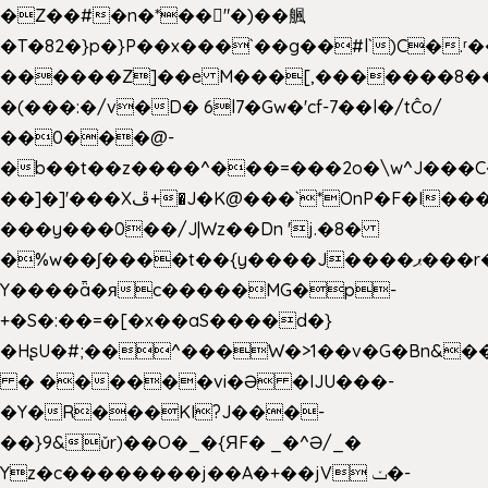
�Z��#�n�*��"�)��䑺
�T�82�}p�}P��x���`��g��#l`)C�.
������Z]��e M���[,�������8�
�(���:�/v�D� 6l7�Gw�'cf-7��l�/tĈo/
��0���@-
�b��t��z����^���=���2o�\w^J���C
��]�]'���Xڦ+�J�K@���`*OnP�F�I�����n����ˎ���E>���%
���y���0��/J|Wz��Dn 'j.�8�
�%w��ʃ����t��{y����J����ޕ���r��d�$e҅b�e����
Y����ǟ�яc�����MG�p-
+�S�:��=�[�x��aS����d�}
�HʂU�#;��^���W�>1��v�G�Bn&
� ������vi�Ə �IJU���-
�Y�R���KI?J���-
��}9&ǔr)��O�_�{ЯF� _�^Ə/_�
Yz�c��������j��A�+��jV ݖ�-