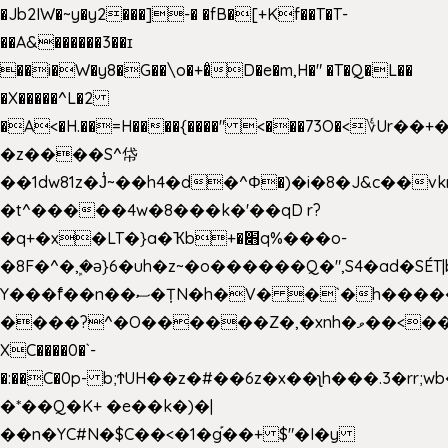
�Jb2IW�~y�y2���]-� �fB�[+Kf��T�T-
��A&������3��ɪ
��i�W�y8�G��\o�+�̊D�e�m,H�" �T�Q�L��
�X�����^L�2
�A<�H.��=H����{����" <���73O�<؇Ur�
�z����S^帒
��1dw81z�J̔~��h4�d�
^Φ�)�i�8�J&c��v
�t^�����4w�8���k�'��qD r?
�q+�x�LT�}a�Ҡb+�׋q%���o-
�8F�^�ܾ,�ә}6�uh�z~�o������Q�",S4�ad�SÉT|b
Y���f̄��n��ސ�ȚN�h�V� �`�h�����|
����?^�O������Z�,�xnh�ވ��<���u4Ɠ��+�
XC����0�`-
�:��C�0p- b;ϮUH��z�#��6z�x��ʅh���.3�rr
�*��Q�K+ �e��k�)�|
��n�YC#N�$C��<�1�g֡��+ $"�I�y