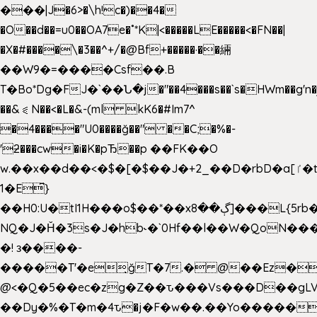
���|J�6>�\h!c�)��4�
�O��d��=u0��OA7e�˚*K
|<�����LE�����<�FN��|
�X�#����\�3��^+/�@Bf+�����·��緉
��W9�=����Csf��.B
T�Bo*Dg�FJ�`��Ն�j�"��4���s��`s�HWm��g'n�ږ�Ht�!
��&⪗N��<�L�&-(ml kK6�#Im7^
�4����"U0����ğ��" ��C;�%�-
'ƻ���cw�i�K�pЂ��p ��FK��O
w.��x��d��<�$�[�$��J�+2_��D�rbD�a[ٵ�t9?
1�E͆}
��H0:U�tI1H���o$��*��xڳ��8]���L{5rb�����b
NQ�J�Ȟ�3s�J�hb˞�`0Hf��l��W�QoN�
�! з����-
�����T'�e͉ğT�7.� @��Ez�
@<�Q�5��ec�zg�Z��ԏ���Vs���D��gLV
��Dy�%�T�m�4ԏ�j�F�w��.��Yo�����