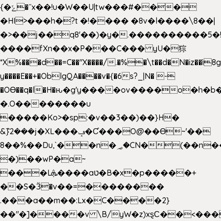
{�ݻ�˝x��!u�W��U|tw���#���
�HI>���h�?t �!���� �8v�l����\8��|
�>��j��q8'��)�y�.����������5�
����fXn��x�P���C��� yU�猔
*X%���d��=C��"X����/.�%�\t��d�N�iz��ì8
y����E��+�OblgQA����v�{�6s?_|N� -
�OƟ��q�l�H�ԋ�g'y����ov����o�h
�.O��������u
�����Ko>�sp:�v��3��)��}H�
&݉}2���j�XL���ݡ�Ƈ���O@��Ɵ~'��
8��%��Du,`��n�؃�CN�(��n��ւ���B�9��
�)��wP�a~
���Lܞ����aט�B�x�p�����+
��S�Ӟ�v��=��������
.���a��m��:Lx�C����2}
��"�]����v \B/yW�z)xȿС��<���