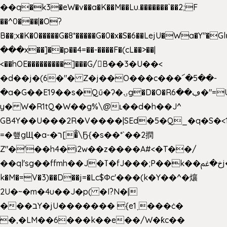
��q�k3�eW�v��a�K��M��Lu.�������`��2;F
��^0���|�O?
B��;x�K�0�����G�8*�����G�0�x�S�6��LejU�Wa�Y"
���x��]��p��4=��-����F�(cL��>��|
<��hOE���������]���G/B��3�U��<
�d��j�(6�"� Z�j��O���c���՜�5��-
�a�G��E19��s�Qű�ʔ�ۍg�D�O�Rڢ��6�"=Uh����
y� W�R1tQ�W��g%\@ʟ��d�h��J^
GB4Y��U���2R�V����|SEd�5�Q_�q�S�<1
=�헆gЩ�a-�ר[�̐\Ҕ{�s��*`��2撋
Z"�'��h4�i2w��z����A#<�T��/
��ql'sg��ffmh��J�ߠ�fJ���;P��k��خ�ﰬj��0��E8��6G���գN9?
k�M�=V�3)��D��j=�Lc$Φc'���(k�Y��^�爙
2U�~�m�4u��J�p( �I?N�|
���בY�jU������� {e1ˏ���ċ�
�,�LM��6���k��e��/W�ƙc��