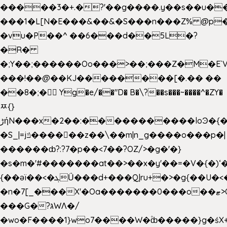
�����3�+.�?'��g����.y��s��u�
���1�L[N�E���&��&�S���n���Z% @p
�vu�P��^ ��6���d��5L�?
�R�
�;Y��;������Oo���>��;���Z�M�E
���!��@��KJ��������[�.�� ��
��8�;�򜸥 Yg�e/��"D�
B�
\?��s���~����^�ZY�
ﾹ{}
����������loϿ�{�nl^<�گ;��#�c��s.^^~�qF��w
ڑήN���x�2��:�
�S_|=jݿ������z��\��m|n_g����o���p�|
������ȸ?:?7�p��<7��?OZ/>�g�'�}
�s�m�'#�������at��>��x�y'��=�V�{�)ʻ�
{��ǝï��<�ܓǗ���d+���Q|ru+�>�g{��U�<�������x���U��?
�n�7[_���X'�Oa�������0���o��ޓ>O�ޝ�>
���G�?גּWΛ�/
�wo�F����1}wo7����W�۫ȸ�����}g�ś