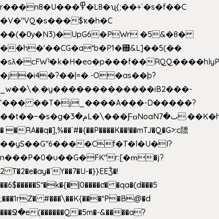
r���n8�U���߾�L8�ʯ{;��+`�s�f��C
�V�"VQ�s���$ҡ�h�C
��(�Ѹ�N3)�UpG6�PWr �5&�8�
��h�'��CG�a*b�P1�꘯&L]��5(��
�sλ�cFW`ͦ�k�H�eo�p���f��RQQ����hlyP8@�CV�*
�j�i4�?��|=� -O�as��þ?
_w��\�.�y�������������iB2���-
ʽ��� ��T�j_����A���-D�����?
��t��~�s�g�م�3L�\���ƑߛNoaNٮ�7.��K�h8K�Ύ���haB��#��>�b�#�f�<��
� �RA��q�],%��`#�{��P����K��!��mTJ�Q�G>:c䧣
��yS��G"6����Cf�T�l�U�I?
n���P�0�u��G�FK"r:[�ՠ�j?
2 T�2�e�ay�`Y��7�U-�}}EEǮ�!
��6$�����S*�k�{�|0����ƈ� �qa�(d���5
;���1rZ� #���\��
K{���*P�B@�d
���Ջ�e(������Q�5m�-&����a?