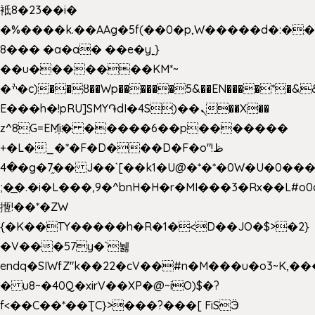
袛8�23��i�
�%����k.��AAg�5f(��0�p,W�����d�:�
8��� �a�a� ��e�y˿}
��u�������KM*~
�ׯ�c)��ȣ��Wp������5&��EN����*�&&6F��Le��~�P�άv����ui?
E���h�!pRU]SMY֏dI�4S)��ܢ��X��
z^8G=EM҉i� �����6��p�������
+�L�_�*�F�D���D�F�o"ظ!
�4�g�7֦�� J��`[��k1�U@�*�*�0W�U�0����_������äp�)2>�`@n����5DW˃��
;�͟�.�i�L���,9�^bnH�H�r�MI���3�Rx��L#o0d
揯!��*�ZW
{�K��TY�����h�R�1�<D��JO�$>�2}
�V���57y�`뉋
endq�SIWfZ"k��22�cV��#n�M���u�o3~K,
� u8~�40Q�xirV��XP�@~iO)$�?
f<��C��*��ƮC}>���?���[ FiSӬ