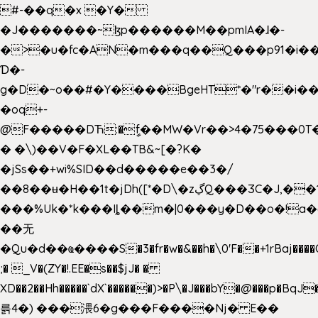
#-��q�x �Y�
�J�������~ɮp������M��pmIA�ɺ�-
�>�u�fc�AN�m���q��Q���p91�i�
Ɗ�-
g�D�~o��#�Y����BgeHT*�"r��i��[
�oq+-
@F�����DЋ:�ީf��MW�Vr��>4�75���0T�
� �\)��V�F�XL��TB&~[�?K�
�jSs��+wi%SID�� d�����e��3�/
��8��ʉ�H��1t�jDh([*�D\�zڲQ���ӠC�J,��1���eJ��U��j�\���&�6­
���%Uk�*k���Iȴ��m�|0���y�D��o�!a�
��无
�Qu�d��ҩ�󠬸���S�3�fr�w�&��h�\0'F��+1rBaj����O$ݓ�0�ڳ�����+���6_�CPB�ˁ>׋�DAR�1qU$���g�%T4�����'ca���9 {
;� _V�(ZY�!.EE�s��$jJ� �
XD��2��Hh�����`dX`������)>�P\�J���bY�@���p�BqJ
륽4�) ���渨6�g���F����Nj� E��