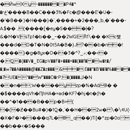
�Ӥw
Xy~������� �P4�^
�rځ'����B��C���3%�Fc�@���E'�U�-
�'�B��:)�H���}�`,����+�2���,;b,�`���-
A.$��ہ(����[�ey�S���|�?
&�M�V|sTp1�b��_~��2WGEȐ1\�� �Kc쩇
���d�D�T�N�0t5A�B�}J?��b�n�!
����}�g�8yx�O�i�3�^?_ޣ;��<�
�;Q�{��V�_EG�pV��F�+���×��(��f� �w�t�/
�;�w7��A�����@��Z�z���&�.E��"�B'��l�%���
�7UE�*��W"���O�rP;�(����ڬ�N
��n�;W����yzp�%�Aá8� �
�$����qVh�ԤhHA�=ɵd�KF?�hj�t�(h�
��^�1���B��p�B+(
�(�Ƶ��Bu#�)�1Q�,`��H��2w� \�\4U{
�X�F�>�i���q7L�8_q��)Ti]�^zp�0o 
��b��<�S���