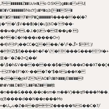
,7������Z��UuW�,o O:SK)g��o� vU|
�0�VC������BNscY[s�M�a,b[��5�
��S���F�P�Q������ϥ������|�?
j�^�\$V��刜�{�u]{6O�`9��-
��w�yML�J.�(טv�Œ��y� }
�M��H���x����O+}
�4|VtPݙ��CC�Q���/�\F�ڴ= $;`j!
�Z($Ӆ����h�F�\����G��� H�+
皇�~`�Z�2=Q��!
�\$�h&V������:�$��%��ҝO��XT��[
~23f�EF˦�X~���T�*$�Aʑ��K�
�z��͟пkFZ%AO�?d�IN���jEI��l��l!
�ħ�Vt��.D�BL��R�Z����䡋
�n���&���,��c�sm� m��V)��q!9���M��.
q(B����d��N��e���Mo
=�Ưپu�Z�A�@Z�����%G��C�7/