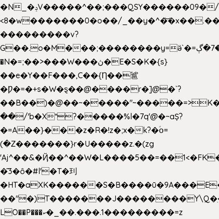
�N_�ݚV�����^��;���QSY������09�/nV{���o_�+�����k��.�/>�N�����N�jO���^�]
<8�w�������0�o��/_��y�^�͝�x��.����7��hg
���������v?
G��.o�M���;��������y=ӛ`�=ݳ�7�ڳ�
�N�=;��>���W���ڽ�E�S�K�{s}
��e�Y��F���,C��{Ƞ��䣉
�Ƿ�=�+s�W�ȿ��@����r�]@�`?
��B��)�@��~�����"~�����=>K�x
��/'b�X*?�����%l�7q'@�~aȘ?
�=A��}���z�R�!z�;x�k?�ؑօ=
(�Z�������}r�U�����z.�(zg
'Aj^��&�Ҋ��^��W�L��
��5��=��1<�FK
�͂3�ȏ�#l'�T�㺫
�HT�aXK������S�B����ū�9A���E�
��"�)T�������J��������Y\Q�ִ
LO��P���ކ�_��.���.1���������=z