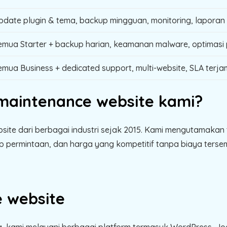
pdate plugin & tema, backup mingguan, monitoring, laporan
emua Starter + backup harian, keamanan malware, optimasi p
emua Business + dedicated support, multi-website, SLA terja
 maintenance website kami?
ebsite dari berbagai industri sejak 2015. Kami mengutamaka
p permintaan, dan harga yang kompetitif tanpa biaya tersem
 website
, kami melayani berbagai platform termasuk WordPress, Joo