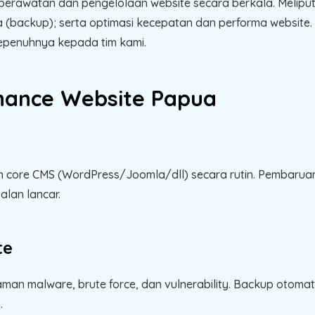
erawatan dan pengelolaan website secara berkala. Meliputi
ackup); serta optimasi kecepatan dan performa website. D
sepenuhnya kepada tim kami.
nance Website Papua
n core CMS (WordPress/Joomla/dll) secara rutin. Pembaruan 
alan lancar.
te
an malware, brute force, dan vulnerability. Backup otomati
.