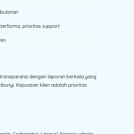
 bulanan
erforma, prioritas support
min
n transparansi dengan laporan berkala yang
bunyi. Kepuasan klien adalah prioritas
mla, CodeIgniter, Laravel, hingga website