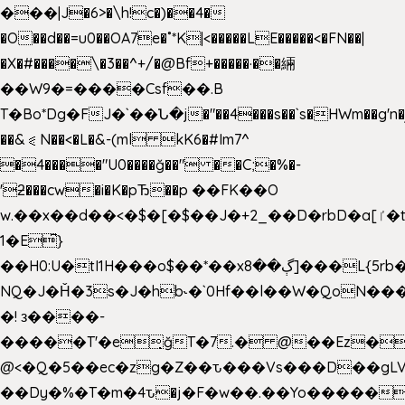
���|J�6>�\h!c�)��4�
�O��d��=u0��OA7e�˚*K
|<�����LE�����<�FN��|
�X�#����\�3��^+/�@Bf+�����·��緉
��W9�=����Csf��.B
T�Bo*Dg�FJ�`��Ն�j�"��4���s��`s�HWm��g'n�ږ�Ht�!
��&⪗N��<�L�&-(ml kK6�#Im7^
�4����"U0����ğ��" ��C;�%�-
'ƻ���cw�i�K�pЂ��p ��FK��O
w.��x��d��<�$�[�$��J�+2_��D�rbD�a[ٵ�t9?
1�E͆}
��H0:U�tI1H���o$��*��xڳ��8]���L{5rb�����b
NQ�J�Ȟ�3s�J�hb˞�`0Hf��l��W�QoN�
�! з����-
�����T'�e͉ğT�7.� @��Ez�
@<�Q�5��ec�zg�Z��ԏ���Vs���D��gLV
��Dy�%�T�m�4ԏ�j�F�w��.��Yo�����