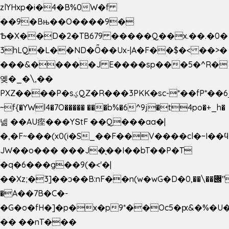
zlYHxp�i�4�B%0W�f
��9�Bњ��O����9�
Ѣ�X��D�2�TB679 �����Q��x.��.�0�
3hLQ�L��ND�Ȫ��Ux-|A�F��$�< ��>�
���&�����J E����sp���5�^R�
옞�_�\,��
PXZ����P�sؼQZ�R���3PKK�sc-*��fP*��6_̦Q���H�hl��a��j��dӤ�ܥ�Ք�7�)S�_3y��@�n-
~f{�YWl4�7O����� ���b%�6^9j�t4po�+_h�
넮 ��AU痓���YՏtF ��Q���aa�|
�,�F~���(x0(i�S_��F��V����cl�~I��
JW��o��� ���J�̖��I��bT��P�T
�q�6���g��9(�<'�|
��Xz;�3]��ͻ��B:nF��n(w�wG�D�݌��\��,0"�
�A��7B�C�-
�G�o�fH�]�p�x�p9*��Oc5�ԗ&�%�U
�� ��nT���