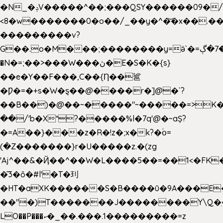
�N_�ݚV�����^��;���QSY������09�/nV{���o_�+�����k��.�/>�N�����N�jO���^�]
<8�w�������0�o��/_��y�^�͝�x��.����7��hg
���������v?
G��.o�M���;��������y=ӛ`�=ݳ�7�ڳ�
�N�=;��>���W���ڽ�E�S�K�{s}
��e�Y��F���,C��{Ƞ��䣉
�Ƿ�=�+s�W�ȿ��@����r�]@�`?
��B��)�@��~�����"~�����=>K�x
��/'b�X*?�����%l�7q'@�~aȘ?
�=A��}���z�R�!z�;x�k?�ؑօ=
(�Z�������}r�U�����z.�(zg
'Aj^��&�Ҋ��^��W�L��
��5��=��1<�FK
�͂3�ȏ�#l'�T�㺫
�HT�aXK������S�B����ū�9A���E�
��"�)T�������J��������Y\Q�ִ
LO��P���ކ�_��.���.1���������=z