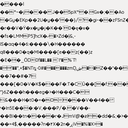
����l
��^~�j��� J��5pX^�.Gx�;��Ao
�Gy�EKp��2U�y��'��}/'�gi~��zFSnZ�
�r��V�Ÿ�x�y�j�K��`0�ę�x�
�fs�LMMP5]hcX�ޚ�>Zd�|&,-
IS�aq�4�6:����\�H������
q8���0�q�Mߊ����[e��z(��)z
�E��_ӦD0f��L�� `I*� %`T!
�'��",+$�NTȵ-0#������zmDڜ̦�
�Z��*��
��7��#�7!
���[�0�V�K$���F�:T�CŬ��[�f;��
"}6Z���h���eg�>�H���C�
&���H�t0�=�O���V��4��
י�In5E���:�V,���P/�.�V��-
��BI��tn�i���r�JmV@�ƶI�dd�&;�>
��=4$,�����?n�۴X�2n�ڕiV�%l�X>�