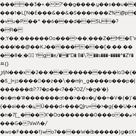
�����3�+.�?'��g����.y��s��u�
���1�L[N�E���&��&�S���n���Z% @p
�vu�P��^ ��6���d��5L�?
�R�
�;Y��;������Oo���>��;���Z�M�E
���!��@��KJ��������[�.�� ��
��8�;�򜸥 Yg�e/��"D�
B�
\?��s���~����^�ZY�
ﾹ{}
����������loϿ�{�nl^<�گ;��#�c��s.^^~�qF��w
ڑήN���x�2��:�
�S_|=jݿ������z��\��m|n_g����o���p�|
������ȸ?:?7�p��<7��?OZ/>�g�'�}
�s�m�'#�������at��>��x�y'��=�V�{�)ʻ�
{��ǝï��<�ܓǗ���d+���Q|ru+�>�g{��U�<�������x���U��?
�n�7[_���X'�Oa�������0���o��ޓ>O�ޝ�>
���G�?גּWΛ�/
�wo�F����1}wo7����W�۫ȸ�����}g�ś