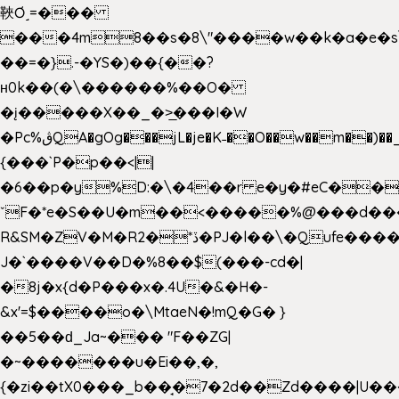
䩡Ơ˼=���
���4m8��s�8\"����w��k�a�e�s\n
��=�}.-�YS�)��{��?
ʜ0k��(�\������%��O�
�į�����X��_�>̲���I�W
�Pc%ڨQA�gOg���jL�je�K˗��O��w��m��)��_��Rߊu>
{���`P�p��<||
�6��p�y%D:�\�4��r e�y�#eC��
ˇF�*e�S��U�m��<�����%@���d���
R&SM�ZV�M�R2�*ڏ�PJ�l��\�Qufe����<�l���
J�`����V��D�%8��$(���-cd�|
�8j�x{d�P���x�.4U�&�H�-
&x'=$����o�\MtaeN�!mQ�G� }
��5��ԁ_Ja~��� "F��ZG|
�~�������u�Ei��,�,
{�zi��tX0���_b��̘�7�2d��Zd����|U�