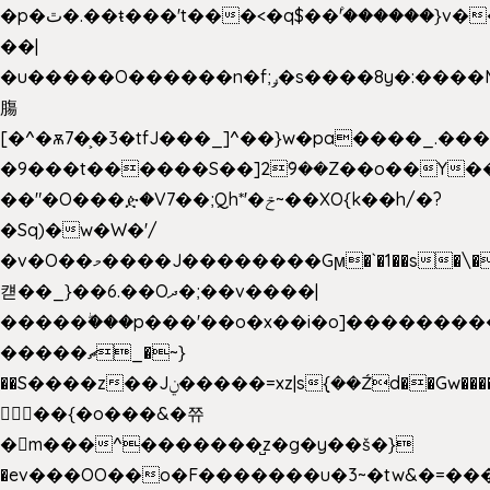
�p�ٿ�.��ŧ���'t���<�q$��۫'������}v����ݚ�F��{����:l��ɞ�N����~�>|
��|
�u�����O������n�f;ݛ�s����8y�:����M�
膓
[�^�ѫ7�͕�3�tfJ���_]^��}w�pa����_.��
�9���t������S��]2ܰ9��Z��o��Y�
��"�O���ዽ�V7��;Qh*'�ݗ~��XO{k��h/�?
�Sq)�w�W�'/
�v�O��މ����J��������Gϻ�`�1��s�\����'�I���ݭE��~%��;]���M|szvѺ5
컏��_}��6.��Oދ�;��v����|
�����ۖ���p���'��o�x��i�o]��������
�����ޗ_�~}
��S����z��Jݧ�����=xz|sܼ{��Źd��Gw�����n~
𳏮 ��{�o���&�쮸
�󧽑m���^�������̺z�g�y��š�}
�ev���OO��o�F�������u�3~�tw&�=�