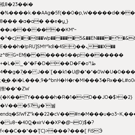
袛8�23��i�
�%����k.��AAg�5f(��0�p,W�����d�:�
8��� �a�a� ��e�y˿}
��u�������KM*~
�ׯ�c)��ȣ��Wp������5&��EN����*�&&6F��Le��~�P�άv����ui?
E���h�!pRU]SMY֏dI�4S)��ܢ��X��
z^8G=EM҉i� �����6��p�������
+�L�_�*�F�D���D�F�o"ظ!
�4�g�7֦�� J��`[��k1�U@�*�*�0W�U�0����_������äp�)2>�`@n����5DW˃��
;�͟�.�i�L���,9�^bnH�H�r�MI���3�Rx��L#o0d
揯!��*�ZW
{�K��TY�����h�R�1�<D��JO�$>�2}
�V���57y�`뉋
endq�SIWfZ"k��22�cV��#n�M���u�o3~K,
� u8~�40Q�xirV��XP�@~iO)$�?
f<��C��*��ƮC}>���?���[ FiSӬ