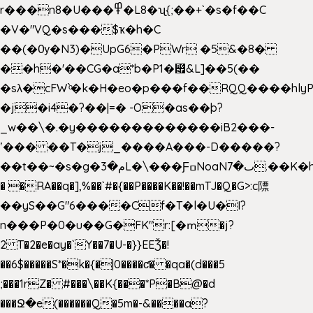
r���n8�U���߾�L8�ʯ{;��+`�s�f��C
�V�"VQ�s���$ҡ�h�C
��(�Ѹ�N3)�UpG6�PWr �5&�8�
��h�'��CG�a*b�P1�꘯&L]��5(��
�sλ�cFW`ͦ�k�H�eo�p���f��RQQ����hlyP8@�CV�*
�j�i4�?��|=� -O�as��þ?
_w��\�.�y�������������iB2���-
ʽ��� ��T�j_����A���-D�����?
��t��~�s�g�م�3L�\���ƑߛNoaNٮ�7.��K�h8K�Ύ���haB��#��>�b�#�f�<��
� �RA��q�],%��`#�{��P����K��!��mTJ�Q�G>:c䧣
��yS��G"6����Cf�T�l�U�I?
n���P�0�u��G�FK"r:[�ՠ�j?
2 T�2�e�ay�`Y��7�U-�}}EEǮ�!
��6$�����S*�k�{�|0����ƈ� �qa�(d���5
;���1rZ� #���\��
K{���*P�B@�d
���Ջ�e(������Q�5m�-&����a?