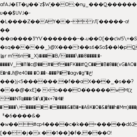
afAJ�ET�y��`z$W'̮��O;�ny_���Q���
ʋ��$UV˩�-
�L����Z��AY��~ rԮ`�����-a!
��
��a����3'YѴ�������~�˖u��O[��cW5\=�SI�
�sq�����_}@X���t��s6�So$��l�pQ
놀r m'6n�_X}�i���B/����\��i8����:�-
����V_�l1l�c@��#�f��FK��#QC���B�8��(vG�AO�
E�n�J!@e40�� �O.��̍-˕���P�'�agv�g"�ځ!
���)j<5������;�f��aX���_�s��?
���@�xE]� <o���O�֙�����wM(ɀ
��NTq���rS�\�]�x+?�4�!
�`���\>�����˴�����&�B�=�As͒K�O�&�f��h�Mm)���p
ᅢ�6����&�
�w��#cp4����c�k��=�����d62
[���j�x ��1��]�f�,���O!