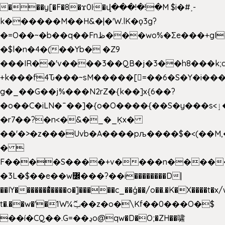
���y[�F�8�ϫ0ŀ�վ���!�!�M $i�#˲-
k������M��H&�|�'W.lK�ϙ3g?
�=O��~�b��q��Fnظ���wo%�Ʃe���+gI��9��4�Y6M����E��Yg����R�� P�Ȇ����w��+'�w��Q��p
�$l�n�4�(��Yb� �Z9
���IR��'v����3��QB�j�3��h8���k;
+k���f4Ԏ���~sM�����[=��6�S�Y�i���
g� _��G��j%���N2rZ�{k��]x{6��?
�o��C�iLN�ˉ��]�{o�O����{��S�y���s<ٳ���������:��;W��}
�r7��?�n<�&�_�_Ķx�
��'�>�z���Uvb�A����pљ����$�<(��M,�~ݏ�'�u����>�
� 
F����S����+v����n����
�3L�$��e��w߼���?��i��������D|
��IY�������͛����o�]�����c_��ģ��/o��.�K�X����t�x
t�.��w�'�1W¼ݕޮ��z�o�\Kf��0���O�
$
��í�CQ��.G=��ڍo@qw�D�O;�ZH��啸