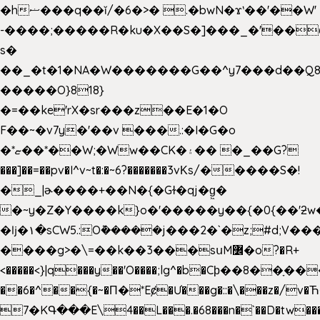
�hޟ���q��ĭ/�6�>� .�bwN�ϫˋ��'��W'
-����;�����R�ku�X��S�]���_�'��
s�
��_�t�1�NA�W�������G��^y7���d��Q8
�����O}818}
�=��ke'rX�sr���z��E�1�O
F��~�v7y�'��v ���.:�I�G�o
�*ޏ��*��W;�Ww��CK�۽�� �_��G?
���]��=��pv�I^v~t�:�~6?�������3vΚs/�����S�!
�_|ɚ����+��N�{�Gɫ�qj�g͖�
�~y�Z�Y����k}o�'�����y��{�0{��'ƻw��"��ɷ���]7x��w�b
�ǉ�۱�sCW5.:O݉�����j���2�`�z;#d;V��
����g>�\=��k��3���sսM߼�o?�R+
<�����<}|q���y��'O����;lg^�b�Cϸ��8��ָ�
��6�^��{�~�Π�*Eȼ�
Ư���g�::�\���z�/v
7�KԳ���E\4��L���.�68���n�`��D�tw��