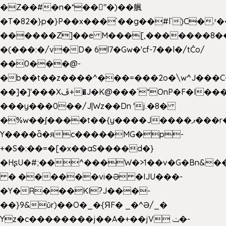
�Z��#�n�*��"�)��䑺
�T�82�}p�}P��x���`��g��#l`)C�.
������Z]��e M���[,�������8�
�(���:�/v�D� 6l7�Gw�'cf-7��l�/tĈo/
��0���@-
�b��t��z����^���=���2o�\w^J���C
��]�]'���Xڦ+�J�K@���`*OnP�F�I�����n����ˎ���E>���%
���y���0��/J|Wz��Dn 'j.�8�
�%w��ʃ����t��{y����J����ޕ���r��d�$e҅b�e����
Y����ǟ�яc�����MG�p-
+�S�:��=�[�x��aS����d�}
�HʂU�#;��^���W�>1��v�G�Bn&
� ������vi�Ə �IJU���-
�Y�R���KI?J���-
��}9&ǔr)��O�_�{ЯF� _�^Ə/_�
Yz�c��������j��A�+��jV ݖ�-