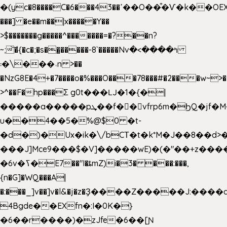
�(yc�8����C�6���43��ߴ��O��͒�Ѵ�k��OEX�2�,�)�t��@���aw����;�׷o�_��2�sy��.�=W�n��߃�{4��ߑ��i�8V6v4W�9��s���g�
���] �e��m��|x�����Y��
>$�������g�����^�������=�?��n?
~;͝�{�c�;�s��̺�����-8`�����Nvߤ����>�
��\�܃�˓n >��
�NzG8E�4+�7����o�%���O���78���#�2���w~>�
>^��F�hp���Σ g0t���Ǉ�1�{�|
�����a�����pܜ��f��vfrp6m�ϦQ�jf�M����J:�x��-?
u��4��5�%@$0 �t-
�d�)�Ux�ik�\/bCΤ�t�k*M�J��8��d>�%
���J]Mce9���$�V]�����wE)�(�"��+z����
�6v�ߖ�E7��"I�ȶmZ)i�3� ���:���,
{n�G]�WQ���A|
�:���_]v��]v�l&�j�z�Ҙ����Z�����J:���
4Bgde��EXfn�:I�0K�}
�6��r����)�zJfe�6��[Ɲ