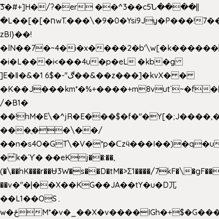
͞3�#+]H�/?�er ��^3��c5Ն����||
�L��[�[�חwT.���\�9�0�Ysi9Jy�P���!7���,�>�P�z�k��-
zBI}��!
�lN��7�~4�i�x����2�b'\w[�k����
�i�L���i<���4u�p�eL �kb�g
]E�ǁ�&�1 6$�-"ڰ��&��z���]�kvX� �
�K��J���km*�%+����+m8vut`~�f�޶CF
/�B1�
��!hM�E\�^jR�E���$�f�"�Y[�;J����,
���ֲ��\��/
��n�s4O�GT\�V�*p�ᑕzӵ���I��)�q�u
� ̀k�ϓ� ��eKj��:��,
(�\��hK���r��Ʉ3W�s��D�tM�>Ʃ1����/7kF�\�gF
��v�"�|��X��KG��JA��tY�u�D兀
��L1��OS۔
w�ځM*�v�_��X�v����IGh�+$�G���]e�`�I�n��YzeU('Lr�2���l�Tnx��hm�B��,�,�E��_��ֲ