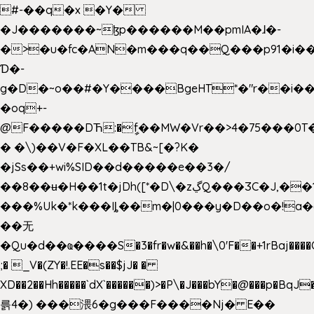
#-��q�x �Y�
�J�������~ɮp������M��pmIA�ɺ�-
�>�u�fc�AN�m���q��Q���p91�i�
Ɗ�-
g�D�~o��#�Y����BgeHT*�"r��i��[
�oq+-
@F�����DЋ:�ީf��MW�Vr��>4�75���0T�
� �\)��V�F�XL��TB&~[�?K�
�jSs��+wi%SID�� d�����e��3�/
��8��ʉ�H��1t�jDh([*�D\�zڲQ���ӠC�J,��1���eJ��U��j�\���&�6­
���%Uk�*k���Iȴ��m�|0���y�D��o�!a�
��无
�Qu�d��ҩ�󠬸���S�3�fr�w�&��h�\0'F��+1rBaj����O$ݓ�0�ڳ�����+���6_�CPB�ˁ>׋�DAR�1qU$���g�%T4�����'ca���9 {
;� _V�(ZY�!.EE�s��$jJ� �
XD��2��Hh�����`dX`������)>�P\�J���bY�@���p�BqJ
륽4�) ���渨6�g���F����Nj� E��