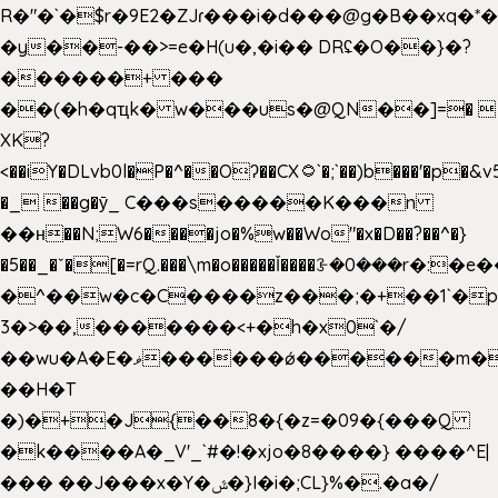
R�"�`�$r�9E2�ZJɾ���i�d���@g�B��x
�y��-��>=e�H(u�,�i�� DRʢ�O��}�?
������+ ���
��(�h�qҵk� w���us�@QN��]=� 
XK?
<��iY�DLvb0l�P�^��Oʔ��CX۝`�;`��)b���'�p�&v5(�
�_ ��g�ӯ_ C���s�����K���n
��н��N;W6����jo�%w��Wo"�x�D��?��^�}
�5��
_�ˇ�[�=rQ.���\m�o�����Ǐ����ꗿ�0���r�:�e�
�^��w�c�C����z���;�+��1`�p
3�>��,�������<+�h�x0`�/
��wu�A�E�ޥ������ǿ������m��d�C��9��e�D��1�2�/
��H�T
�)�+�J{��8�{�z=�09�{���Q
�k����A�_V'_`#�!�xjo�8����} ����^E|
��� ��J���x�Y�ݜ�}I�i�;CL}%�.�a�/