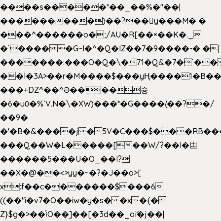
����s�����*��_��%�"��|
���������)��?��򥞾y���M� �
���^������o�;/AU�R[��×��K�._
�`�����G~I�^�Q�IZ��7�9����-� �|
�������:���O�Q�\�71�Q&�7�`�
��l�3A>��r�M����$���yҢ����1�B��
���+DZ^��^Ə����슝
�6�uū�%`V.N�\�XW)���*�G����/̨��?�/
��9�
�'�B�&����j�5V�C���$���RB��
���Q��W�L�����[��W/?��I�凷
������5���U�O_��I?
��X�@��<>yy�~�?�J��o>[
x:f��c�������$���6
((��"i�v7�O��iw�y�s��x�{�
Z}$g�>��ݳO��]��[�3d��_oަi�j��|