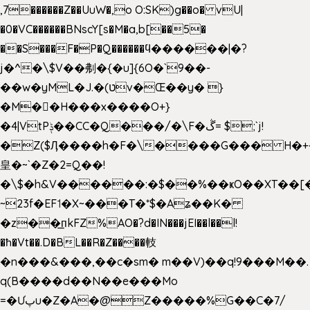
,7������Z��UuW�,o O:SK)g��o� vU|
�0�VC������BNscY[s�M�a,b[��5�
��S���F�P�Q������ϥ������|�?
j�^�\$V��刜�{�u]{6O�`9��-
��w�yML�J.�(טv�Œ��y� }
�M��H���x����O+}
�4|VtPݙ��CC�Q���/�\F�ڴ= $;`j!
�Z($Ӆ����h�F�\����G��� H�+
皇�~`�Z�2=Q��!
�\$�h&V������:�$��%��ҝO��XT��[
~23f�EF˦�X~���T�*$�Aʑ��K�
�z��͟пkFZ%AO�?d�IN���jEI��l��l!
�ħ�Vt��.D�BL��R�Z����䡋
�n���&���,��c�sm� m��V)��q!9���M��.
q(B����d��N��e���Mo
=�Ưپu�Z�A�@Z�����%G��C�7/