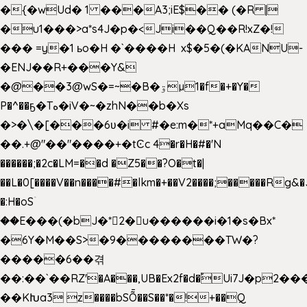
�{�wUd� 1 ���A3;iE$�� (�R |
�u1���>a*s4J�p�<Ji��Q��R!xZ�!
��� =y�1 ьo�H �`����H x$�5�(�KANU-
�ENJ��R+���Y&
�@��3@wS�=~�B�ۊµ1�f�+�Y�
P�^��ҕ�Tە�iV�~�zhN��b�Xs
�>�\�[���6ʋ�i #�e:m�*+aMq��C�
��.+@"��"����+�tϾc 4�r�H�#�'N
������;�2c�LM=��d �Z5��?O�t�|
��L�0[����V��n����#�lkm�+��V2����;�����Rg&�
�:H�oSۤ
��E���(�bJ�*2�u������i�1�s�Bx*
�6Y�M��S>�9��������TW�?
�����6��겪
��:��`��RZ'�A���,UB�Ex2f�d�֠Ui7J�p2
��KԽa3 z����bSȬ��S��*�!+��Q