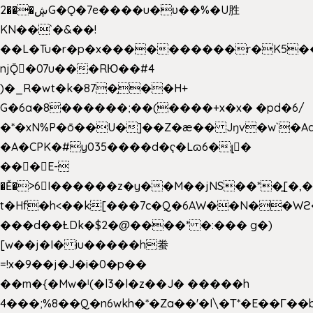
2���ڜG�Ǫ�7e����u�υ��%�U胜
KN��
`�&��!
��L�Tu�r�p�x����������r�K5��
njǬ�07u���RЮ��#4
)�_R�wt�k�87�̠��H+
G�6a�8������;��(����+x�x� �pd�6/
�*�xN%P�ō��U�]��Z�æ�� Jŋv�w`�Aa
�A�CPK�#y035����d�ҁ�Lɷ6�լ�
���E-
�Ě�>6򁊔I������z�y��M��jNS��*�͈[
t�Hf�h<��k[���7c�Q�6AW��N��
���d��ȽDk�$2�@����* �:��� g�)
[w��j�I� iu�����h䖭
=!x�9��j�J�i�0�p��
��m�{�Mw�ˡ(�l3�l�z��J� �����h
4���;%8��Q�n6wkh�*�Za��'�I\�Τ*�E��Γ��