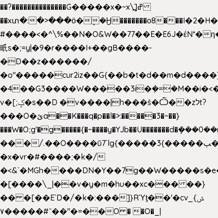
��?��������������G�����x�~x\߽]ߝ
��xտ�:�>���ӧ�ܷ�Ӈ�������ο8���I�2�H��
#����<�^\%��N�O&W��77��E�E6J�έN*
㫝s�;=y|�9�r����I+��gB����-
�D��z������/
�o"�����cur2iz��G{��b�t�d��m�d����]�h
�4��G3����W�����3i�ܼ�=�M��i�<��&
v�[;ݤ�s��D �v����|h���ŝ�Ѽ��zלt?
���O�ێa��K���q�p��l�>:�����3�~��}
���W�O;g'�g�����{�~����y�YJb��U�������d�ܻ�
���/.��O����ū7`lg{�����3{�����ﭓ��ltr
�x�vr�#����;�k�/
�<&`�MGh����DN�Y��7g��W�����s�
�[����\_|��v�y�m�hu��xc��� ��}
�� �[��E`D�/�k�:���]}RΎƫ��'�cv_ݜ}
��˝#�����۷O � �O�_|
��=�