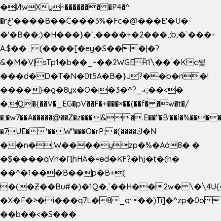
�Ӥw
Xy~������� �P4�^
�rځ'����B��C���3%�Fc�@���E'�U�-
�'�B��:)�H���}�`,����+�2���,;b,�`���-
A.$��ہ(����[�ey�S���|�?
&�M�V|sTp1�b��_~��2WGEȐ1\�� �Kc쩇
���d�D�T�N�0t5A�B�}J?��b�n�!
����}�g�8yx�O�i�3�^?_ޣ;��<�
�;Q�{��V�_EG�pV��F�+���×��(��f� �w�t�/
�;�w7��A�����@��Z�z���&�.E��"�B'��l�%���
�7UE�*��W"���O�rP;�(����ڬ�N
��n�;W����yzp�%�Aá8� �
�$����qVh�ԤhHA�=ɵd�KF?�hj�t�(h�
��^�1���B��p�B+(
�(�Ƶ��Bu#�)�1Q�,`��H��2w� \�\4U{
�X�F�>�i���q7L�8_q��)Ti]�^zp�0o 
��b��<�S���