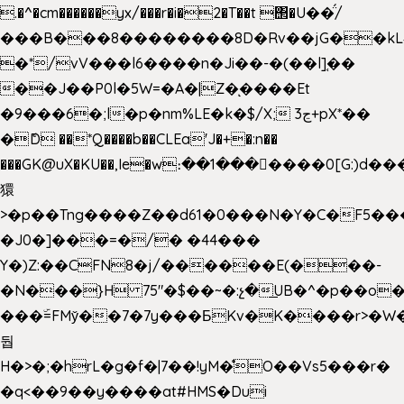
.�^�cm������yx/���r�i�2�T��t ΢�U��̈́/
���B���8��������8D�Rv��jG��kL
�*/vV���l6����n�Ji��-�(��l]֚��
��J��P0l�5W=�A�|Z�ͅ����Et
�9���6�;l�p�nm%LE�k�$/X; ڃ3+pX*��
�ެD ��*Q����b��CLEa'J�+�:n��
���GK@uX�KU��,Ie�w։��1���􆆕����0[G:)d��
獧
>�p��Tng����Z��d61�0���N�Y�C�F5���
�J0�]���=�/� �44���
Y�)Z:��CFN8�j/������E(���-
�N���}H 75"�$��~�:չ�͟UB�^�p��o
���ۜ=FMy̌��7�7y���БKv�K����r>�W
둽
H�>�;�hrL�g�f�|7��!yM�̊O��Vs5���r�
�q<��9��y����at#HMS�Dui