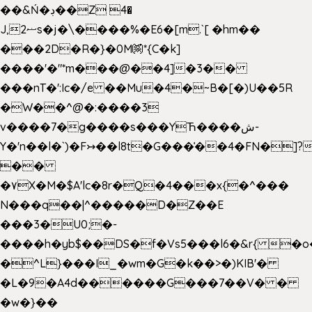
��&Ń�ڊ��Z 4�
J,ޟ2s�j�\����%�E6�[m.`[ �hm��
���2D�R�}�0M㉀*{C�k]
��
��'�"*m���@��4]�3��
���nT�':Ic�/e ��Mu�4�~B�[�)U��5R
�W��^@�:����3
v����7�g����s���YЋ����ش-
Y�'n��l�`)�F↣��l8t�G���͑��4�FN�]?
��
�۷X�M�$A'lc�8r�Q�4���x{�^���
N���q��|^�����D�Z��E
���3�U0;�-
����h�yb$��DS�f�Vs5���l6�&r{ �o
�^L}���I_�wm�G�k��>�)KIB'�
�L�9�A4d������G���7��V� �
�w�}��