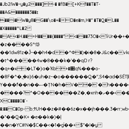
�Jb2IW�~y�y2���]-� �fB�[+Kf��T�T-
��A&������3��ɪ
��i�W�y8�G��\o�+�̊D�e�m,H�" �T�Q�L��
�X�����^L�2
�A<�H.��=H����{����" <���73O�<؇Ur�
�z����S^帒
��1dw81z�J̔~��h4�d�
^Φ�)�i�8�J&c��v
�t^�����4w�8���k�'��qD r?
�q+�x�LT�}a�Ҡb+�׋q%���o-
�8F�^�ܾ,�ә}6�uh�z~�o������Q�",S4�ad�SÉT|b
Y���f̄��n��ސ�ȚN�h�V� �`�h�����|
����?^�O������Z�,�xnh�ވ��<���u4Ɠ��+�
XC����0�`-
�:��C�0p- b;ϮUH��z�#��6z�x��ʅh���.3�rr
�*��Q�K+ �e��k�)�|
��n�YC#N�$C��<�1�g֡��+ $"�I�y