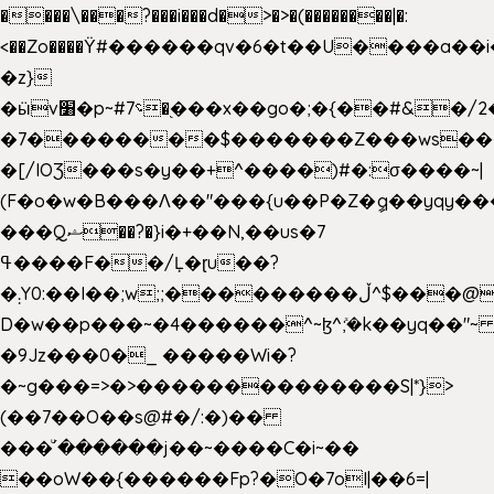
����\���?���i���d�>�>�(��������|�:
<��Zo����Ϋ#������qv�6�t��U����a��i
�z}
�ӹv׸�p~#؝7�֭���x��go�;�{��#&�/2���j���pO����/^�<�>ޝx7O�"\%�����cKy{���N������/
�7��������$�������Z���ws���.
�[/IOƷ���s�y��+^����)#�:σ����~|
(F�o�w�B���Ʌ��"���{u��P�Z�ީq��yqy����ܙ��=��x���>���
���Qޝ��?�}i�+��N,��us�7
ߟ����F��/Ļ�ɽu��?
�܄Y0:��I��;w;;���������ڵ^$�͏��@�����֡�t��v�_�:G���i;GWR�n4�gO������?
D�w��p���~�4������^~ɮ^ܺ;�k��yq��"~ 
�9Jz���0�_ �����Wi�?
�~g���=>�>��������������S|*}>
(��7��O��s@#�/:�)��
���ͧ՛������j��~����C�i~��
��oW��{������Fp?�O�7oI|��6=|