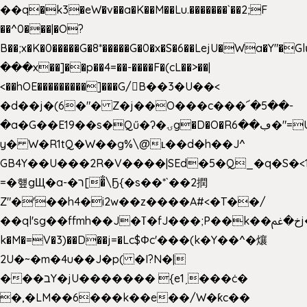
��q�k3�eW�v��a�K��M��Lu.�������`��2;F
��^0���|�O?
B��;x�K�0�����G�8*�����G�0�x�S�6��LejU�Wa�Y"
���x��]��p��4=��-����F�(cL��>��|
<��hOE���������]���G/B��3�U��<
�d��j�(6�"� Z�j��O���c���՜�5��-
�a�G��E19��s�Qű�ʔ�ۍg�D�O�Rڢ��6�"=Uh����
y� W�R1tQ�W��g%\@ʟ��d�h��J^
GB4Y��U���2R�V����|SEd�5�Q_�q�S�<1
=�헆gЩ�a-�ר[�̐\Ҕ{�s��*`��2撋
Z"�'��h4�i2w��z����A#<�T��/
��ql'sg��ffmh��J�ߠ�fJ���;P��k��خ�ﰬj��0��E8��6G���գN9?
k�M�=V�3)��D��j=�Lc$Φc'���(k�Y��^�爙
2U�~�m�4u��J�p( �I?N�|
���בY�jU������� {e1ˏ���ċ�
�,�LM��6���k��e��/W�ƙc��