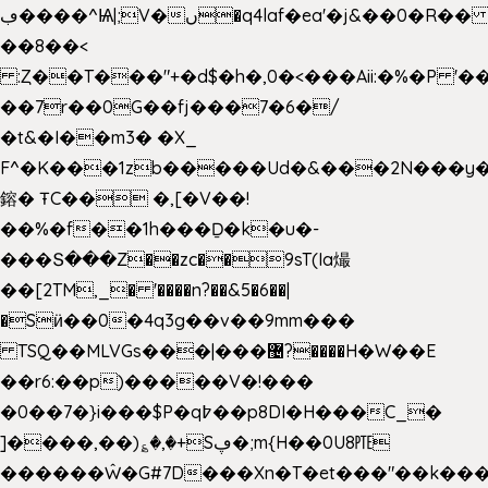
ڢ����^Ѩ|;V�ں�q4laf�ea'�j&��0�R�� J0O
��8��<
:Ȥ��T���"+�d$�h�,0�<�
��Aii:�%�P 
��7r��0G��fj���7�6�/
�t&�I��m3� �X_
F^�K���1zb�����Ud�&���2N���y�
鎔� ŦC�� �,[�V��!
��%�f��1h���Ḏ�k�u�-
���Տ���Z��zc��9sT(Ia熶
��[2TM,_� '����n?��&5�6��|
�Sӥ��0�4q3g��v��9mm���
TSQ��MLVGs���|���޴?����H�W��E
��r6:��p)�����V�!���
�0��7�}i���$P�q߈��p8DI�H���C_�
]����,��)؏�,�+Sڥ�;m{H��0U8㉐
������Ŵ�G#7D���Xn�T�et���"��k����5K