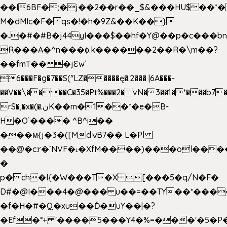
��I6BF�;�j��2��r��_$&���HU$��*
M�dMIc�F�qs�!�h�9Z&��K��}
�˗�#�#B�j44yI���$��hf�Y@��p�c���b
̟R���A�^n���ɸ.k������2��R�\m��?
��fmT�� �jԐw`
6���F�g�7��S("LZ�����ę�.2��� |6A���-
��V��\����C�35�Pt%���2� vN�3��1�*���b7�
rS�,�x�(�.نK��m�1��*�e�B-
H�O`���� ^B^i��
���м{j�3�([MdݍB7�� L�Pl
��@�c:r�`NVF�˪�XfM����)���ol���
�
p� ch�l{�W���T�X [���5�q/N�F�
D#�@I���4�@��� u��=��TY��*���
�f�H�#�Q�xu��Ď�uY��|�?
�Ef�*+ '����5���Y4�%=���'�5�