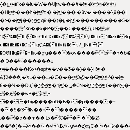
{�ݻ�˝x��!u�W��U|tw���#���
�HI>���h�?t �!���� �8v�l����\8��|
�>��j��q8'��)�y�.����������5�
����fXn��x�P���C��� yU�猔
*X%���d��=C��"X����/.�%�\t��d�N�iz��ì8
y����E��+�OblgQA����v�{�6s?_|N� -
�OƟ��q�l�H�ԋ�g'y����ov����o�h
�.O��������u
�����Ko>�sp:�v��3��)��}H�
&݉}2���j�XL���ݡ�Ƈ���O@��Ɵ~'��
8��%��Du,`��n�؃�CN�(��n��ւ���B�9��
�)��wP�a~
���Lܞ����aט�B�x�p�����+
��S�Ӟ�v��=��������
.���a��m��:Lx�C����2}
��"�]����v \B/yW�z)xȿС��<���