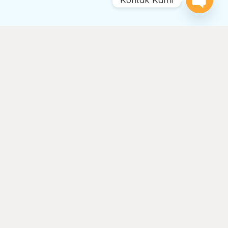
Open
chaty