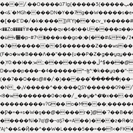
���/.��O����ū7`lg{�����3{�����ﭓ��ltr �x�vr�#����;�k�/
�<&`�MGh����DN�Y��7g��W�����s�
��˝#�����۷O � �O�_|����\���?���i���d�>�>�(��������|�:
<��Zo����Ϋ#������qv�6�t��U����a��i
�ӹv׸�p~#؝7�֭���x��go�;�{��#&�/2���j���pO����/^�<�>ޝx7O�"\%�����cKy{���N������/
�7��������$�������Z���ws���.�
(F�o�w�B���Ʌ��"���{u��P�Z�ީq��yqy����ܙ��=��x���>����+�}���Qޝ��?�}i�+��N,��us�7 ߟ����F��/Ļ�
�܄Y0:��I��;w;;���������ڵ^$�͏��@�����֡�t��v�_�:G���i;GWR�n4�gO������?
D�w��p���~�4������^~ɮ^ܺ;�k��yq��"~
(��7��O��s@#�/:�)�� ���ͧ՛������j��~
�N_�ݚV�����^��;���QSY������09�/nV{���o_�+�����k��.�/>�N�����N�jO���^�]
<8�w�������0�o��/_��y�^�͝�x��.����7��hg
���������v?G��.o�M���;��������y=ӛ`�=ݳ�7�ڳ� �N�=;��>���W���ڽ�E�S�K�{s}�
�Ƿ�=�+s�W�ȿ��@����r�]@�`?��B��
�����%l�7q'@�~aȘ?�=A��}���z�R�!z�
'Aj^��&�Ҋ��^��W�L��
��5��=��1<�FK