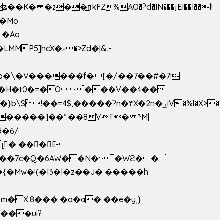
 �z��͟пkFZ%AO�?d�IN���jEI��l��l!
��Mo
X�ޚ�>Zd�|&,-
p�\�V������f�[�/��7��#�7!
&���H�t0�=�O���V��4��
�����]��*.��8VT� ^M|
d�6/
լ� ���E-
k[���7c�Q�6AW��N��Wϩ��
w�ˡ(�l3�l�z��J� �����h
�X 8��� �a�a� ��e�y˿}