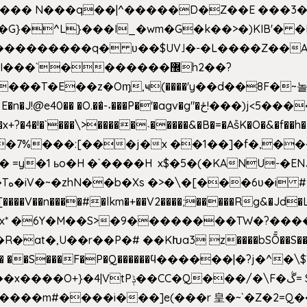
^��� N���q��|^�����D�Z��E ���3�
�o�G}�^L}���I_�wm�G�k��>�)KIB
��Q���������q� ʋ��$UV˩�-�L����Z��
��`�������޼h2��?
�E��z�Oɱ,ҹ(����'y��d��8F�~놀r m'6n
gv�g"�ځ!���)j<5������;�f��aX���_�s��?���@�xE]�
4�!�`���\>�����˴�����&�B�=�As͒K�O�&�f��
%���:[���j�x ��1��]�f�,���O!
� =y�1 ьo�H �`����H x$�5�(�KANU-�
0[����V��n����#�lkm�+��V2����;�����Rg&�Jd�L
s�Bx* �6Y�M��S>�9��������TW�?���
��R�at�,U��r��P�# ��KԽa3 z����bSȬ��S��*
��5� ��S���F�P�Q������ϥ������|�?j�^
���m#����i���]e(���r 皇�~`�Z�2=Q�