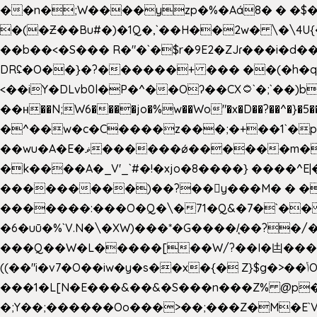
��n�;W����yzp�%�Aá8� � �$��
�(�Ƶ��Bu#�)�1Q�,`��H��2w� \�\4U{
��b��<�S��� R�"�`�$r�9E2�ZJɾ���i�
DRʢ�O��}�?������+ ��� ��(�h�q
<��iY�DLvb0l�P�^��Oʔ��CX۝`�;`��)b���'�p�&v5(� �_ ��g�ӯ_ C���s�����K���n
��н��N;W6����jo�%w��Wo"�x�D��?��^�}�5�
�^��w�c�C����z���;�+��1`�p�
��wu�A�E�ޥ������ǿ������m��d�C��9��e�D��1�2�/��H�T �)�+�J{��8�{�z=�09�{���Q
�k����A�_V'_`#�!�xjo�8����} ����^E|��� ��J���x�Y�ݜ�}I�i�;CL}%�.�a
���������)��?��򥞾y���M� � ��
�������:���O�Q�\�71�Q&�7�`��
�6�uū�%`V.N�\�XW)���*�G����/̨��?
���Q��W�L�����[��W/?��I�凷�����
((��"i�v7�O��iw�y�s��x�{� Z}$g�>��ݳO��]��[�3d��_oަi�j��|�����3�+.�?'��g����.y��s��u��m��!
���1�L[N�E���&��&�S���n���Z% @p
�;Y��;������Oo���>��;���Z�M�E