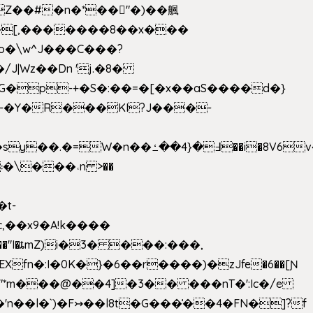
��[,�������8��x���
2o�\w^J���C���?
-�Y�R���KI?J���-
,��x9�A!k����
fn�:I�0K�}�6��r����)�zJfe�6��[Ɲ
"*m���@��4]�3�� ���nT�':Ic�/e