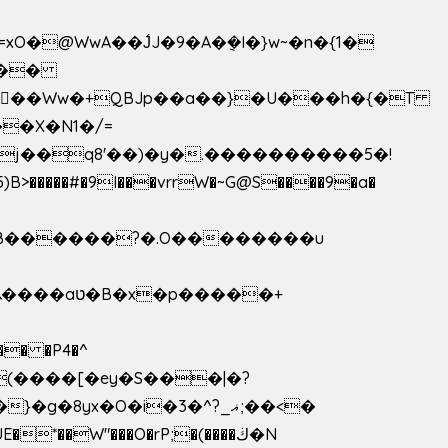
>�����#�9I���vrrW�~G@S����9�a�
�B������?�.O��������u
�� �P4�^
8yx�O�i�3�^?_ޣ;��<�
*��W"���O�rP;�(����ڬ�N