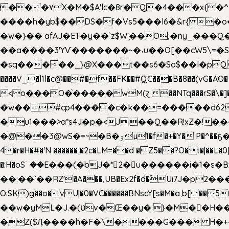
�� �۷X�M�$A'lc�8r�Q�4���x{�
����h�yb$��DS�f�Vs5���l6�&r{ 
�w�}�� afAJ�ET�y��`z$W'̮��O;�ny_�
��a����3'YѴ�������~�˖u��O[��cW5\=�SI�
�sq�����_}@X���t��s6�So$��l�pQ���T
����V_�l1l�c@��#�f��FK��#QC���B�8��(vG�AO� E�n�J!@e40�� �O.��̍-˕���P�'�a
<o���O�֙�����wM(ɀ ��NTq���rS�\�]�x+?�
�w��#cp4����c�k��=�����d62�7
�u1���>a*s4J�p�<Ji��Q��R!xZ�!��
�@��3@wS�=~�B�ۊµ1�f�+�Y� P�^��ҕ�Tە�iV�~�zhN��b�Xs �>�\�[���6ʋ�i #�e:m�*+aMq��C� ��.+@"��"����+�tϾc
4�r�H�#�'N ������;�2c�LM=��d �Z5��?O�t�|��L�
�:H�oSۤ ��E���(�bJ�*2�u������i�1�
��:��`��RZ'�A���,UB�Ex2f�d�֠Ui7J�p2�
O:SK)g��o� vU|�0�VC������BNscY[s�M�a,b[
��w�yML�J.�(טv�Œ��y� }�M��H���x����O+}�4|VtPݙ��CC�Q���/�\F�ڴ= $;`j!
�Z($Ӆ����h�F�\����G��� H�+�