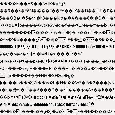
�����M��H&�|�'W.lK�ϙ3g?
�3��QB�j�3��h8���k;a��%���8�:�Q��
f��ZM��#��b؍�� g� _��G��j%���N2rZ�{k��]x{6��?
��*�
6HN�.����p�4y
�3l>��� s� ��_�t�
���.:�I�G�o �*ޏ��*��W;�Ww��CK�۽�� �_��G?
�!�_|ɚ����+��N�{�Gɫ�qj�g͖�
�N���W܍�l5�2���]vN���$�B�SX�ӽ��'��
e,�@o;���б���O� ����g>�\=��k��3���s
���p FI�ѸC�d��/��6�^��{�~�Π�*Eȼ�
Ư�
��aWAS�O-���������E�3�xo��tta�7-��Ը?�
>�E�l���r��y�}�u�\�;-��E����kO.'