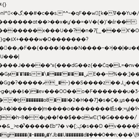
ﾹ{}
�m|n_g����o���p�|
'#�������at��>��x�y'��=�V�{�)ʻ�έr��:
�U���|
�����*x{���dG��z{��Ċq�L=�nv���?��"�O
|sܼ{��Źd��Gw�����n~
�g�y��š�}�ev���OO��o�F�������u�3~
�η�A�ʇ������|m����o��������㫝s�;=y|
~8��y��f��$��owϾ(ߣ�G�����/
[;ݤ�s��D �v����|h���ŝ�Ѽ��zלt?