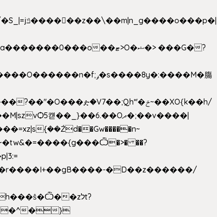
���ዽ�V7��;Qh*'�ݗ~��XO{k��h/
�tw&�=����{g���Ѽ�>� ��?
�9�r����I+��gB����-�D��z������/