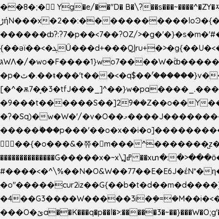
��8�;�򜸥 Yg�e/��"D�
B�
\?��s���~����^�ZY�
����������loϿ�{�nl^<�گ;��#�c��s.^^~�qF��w[k�ߜ��Yu�/�S_|=jݿ������z��\�
ڑήN���x�2��:�
������ȸ?:?7�p��<7��?OZ/>�g�'�}�s�m�
{��ǝï��<�ܓǗ���d+���Q|ru+�>�g{��U�<�������x���U��?�n�7[_���X'�Oa�������0���o��ޓ>O�ޝ�> ���G�?
גּWΛ�/�wo�F����1}wo7����W�۫ȸ�����}g�śX+����w�O�������?
�p�ٿ�.��ŧ���'t���<�q$��۫'������}v����ݚ�F��{����:l��ɞ�N����~�>|��|�u�����O������n�f;ݛ�s����8y�:����M�膓
[�^�ѫ7�͕�3�tfJ���_]^��}w�pa����_.��
�9���t������S��]2ܰ9��Z��o��Y�����J
�?�Sq)�w�W�'/�v�O��މ����J��������Gϻ�`�1��s�\����'�I���ݭE��~%��;]���M|szvѺ5컏��_}��6.��Oދ�;��v����|
�����ۖ���p���'��o�x��i�o]���������Gg�?�����ޗ_�~}��S����z��Jݧ�����=xz
𳏮 ��{�o���&�쮸�󧽑m���^�������̺z
��������������G�����x�~x\߽]ߝ ��xտ�:�>���ӧ�ܷ�Ӈ�������ο8���I�2�H��7]�s�Ç�,ys���p|3:=
#����<�^\%��N�O&W��77��E�E6J�έN*
�o"�����cur2iz��G{��b�t�d��m�d����]�h
�4��G3����W�����3i�ܼ�=�M��i�<��&_>e�͋'�����Eb"7� v�
���O�ێa��K���q�p��l�>:�����3�~��}���W�O;g'�g�����{�~����y�YJb��U�������d�ܻ���0��n;���\|9�^�}