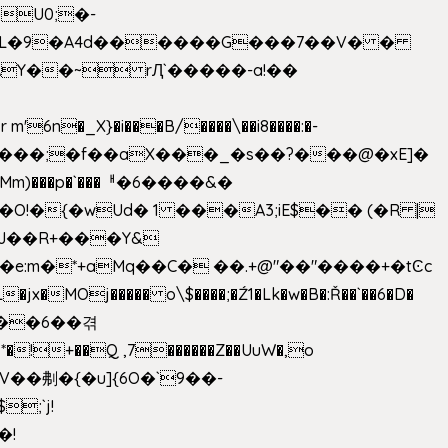
U0;�-
'� �L�9�A4d������G���7��V� �
AY��~ rԮ`�����-a!��
�_X}�i���B/����\��i8����:�-
h�Mm)���p�`���ᅢ�6����&�
�{�wUd� 1 ���A3;iE$�� (�R |
ENJ��R+���Y&
�jx�MOj����� o\$����;�Ź1�Lk�w�B�:Ř��`��6�D�
��6��겪
�!+��Q ,7������Z��UuW�,o
�\$V��刜�{�u]{6O�`9��-
�!