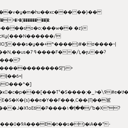
|��v�y�m�hu��xc��� ��}��
w�����so�o;���w�� �z}
OƷ���s�y��+^����)#�:σ����~|
�������������S|*}>
I|��6=|
³�S����;�_>�\9#e�꣗������ɓ<��N�o�C���G�
�J�X1oE6�P����۱�!|��/'b�X*?
����ū�9A���E�t��s�)�iA��"-