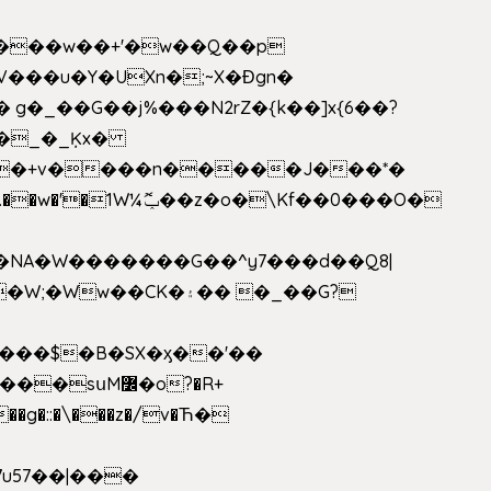
V���u�Y�UXn�;~X�Ɖgn�
�3L�$��e��w߼���?��i��������D|��IY�������͛����o�]�����c_��ģ��/o��.�K�X����t�x/w'��D�?t�.��w�'�1W¼ݕޮ��z�o�\Kf��0���O�
1�NA�W�������G��^y7���d��Q8|
սM߼�o?�R+
��g�::�\���z�/v�Ћ�
7u57��|���