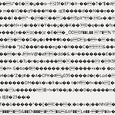
�E��y��a-~23f�EF˦�X~���T�*$�Aʑ��K�
sm� m��V)��q!9���M��. q(B����d��N��e�
l++}�r��V�Ÿ�x�y�j�K��`0�ę�x� �fs�LMMP5]hc
��ɍ���D�y�sު����b��pDp�=���
�k#�� "}6Z���h���eg�>�H���C� 
&��!��L�Tu�r�p�x����������r�K5
��H+ G�6a�8������;��(����+x�x� �p
�a�*Z�j#� �A�CPK�#y035����d�ҁ�Lɷ6�
[�,�������DM��k�v�9.�w�� t�Hf�h<��
 iu�����h䖭=!x�9��j�J�i�0�p�� ��m�{�M
 袛8�23��i�
f��ȕ�����"��[�C���;�o�v�j��NhG�m