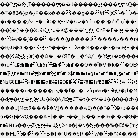
��"�)T�������J��������Y\Q�ִ�1nM LO��P���ކ�_��.���.1���������=z 
�T�82�}p�}P��x���`��g��#l`)C�
�(���:�/v�D� 6l7�Gw�'cf-7��l�/tĈ
��]�]'���Xڦ+�J�K@���`*OnP�F�I�����n����ˎ���E>���% ���y���0��/J|Wz��Dn 'j.�8�
�%w��ʃ����t��{y����J����ޕ���r��d�$e҅b�e���� Y����ǟ�яc�����MG�p-+�S�:��=�[�x��aS����d�}
�HʂU�#;��^���W�>1��v�G�Bn&
��}9&ǔr)��O�_�{ЯF� _�^Ə/_� Yz�c����
�(yc�8����C�6���43��ߴ��O��͒�Ѵ�k��OEX�2�,�)�t��@���aw����;�׷o�_��2�sy��.�=W�n��߃�{4��ߑ��i�8V6v4W�9��s���g�
���] �e��m��|x�����Y�� >$�������g�����^�������=�?��n?~;͝�
�NzG8E�4+�7����o�%���O���78���#�2���w~
�����a�����pܜ��f��vfrp6m�ϦQ�jf�M����J:�x��-?u��4��5�%@$0 �t-
�d�)�Ux�ik�\/bCΤ�t�k*M�J��8��d>�%
���J]Mce9���$�V]�����wE)�(�"��+z���
{n�G]�WQ���A|�:���_]v��]v�l&�j�z�Ҙ
��&Ń�ڊ��Z 4� J,ޟ2s�j�\
��Mu�4�~B�[�)U��5R �W��^@�:����3 v����7�g����s�