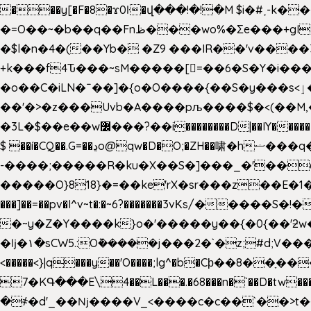
���y[�F�8�ϫ0ŀ�վ���!�!�M $i�#˲-k�
�=O��~�b��q��Fnظ���wo%�Ʃe���+gI��9��4�Y6M����E��Yg����R�� P�Ȇ����w��+'�w��Q��p
�$l�n�4�(��Yb� �Z9 ���IR��'v���
+k���f4Ԏ���~sM�����[=��6�S�Y�i�����gƊx�����uc�SV�x�
�o��C�iLN�ˉ��]�{o�O����{��S�y���s<ٳ���������:��;W��}�r7��?�n<�&�_�_Ķx�
��'�>�z���Uvb�A����pљ����$�<(��M,�~ݏ�'�u����>�:A|�  F����S����+v����n�����J�
$ ��í�CQ��.G=��ڍo@qw�D�O;�ZH��啸�hޟ���q��ĭ/�6�>� .�bwN�ϫˋ��'��W'
-����;�����R�ku�X��S�]���_�'��
�����O}818}�=��ke'rX�sr���z��E�1�O F��~�v7y�'��v 
���]��=��pv�I^v~t�:�~6?�������3vΚs/�����S
�~y�Z�Y����k}o�'�����y��{�0{��'ƻw��"��ɷ���]7x��w�b
�ǉ�۱�sCW5.:O݉�����j���2�`�z;#d;V����
<�����<}|q���y��'O����;lg^�b�Cϸ��8��ָ�
7�KԳ���E\4��L���.�68���n�`��D�tw���P
�
҂�d'_��ǋ����V_<����c�c��`��>t��