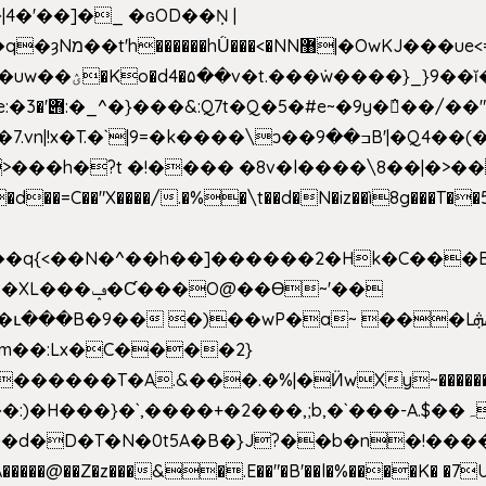
4�'��]�_ �ԍOD��Ņ |
h�{�T
k����\ͻ��ߏ��9B'|�Q4��(��X�N1�/=
�"X����/.�%�\t��d�N�iz��ì8g���T��5)B
h�b��q{<��N�^��h��]������2�Hk�C��
��Ɵ~'��
m��:Lx�C����2}
�������T�A.&���.�%|�Ӥw
Xy~�����
d�D�T�N�0t5A�B�}J?��b�n�!����}�g�
�����@��Z�z���&�.E��"�B'��l�%����K� �7UE�