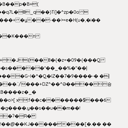
�B��p�B+(
�q7L�8_q��)Ti]�^zp�0o 
���+ �y��-��>=e�H(u�,�i��
���G~I�^�Q�IZ��7�9����-� �|
���.`/���+DZ^��^Ə����슝
RB����z�_�
��o>[ x:f��c�������$���6
5L�?�R�
�!��@��KJ��������[�.�� ��