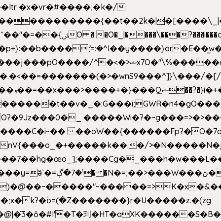
e�����������{��t��2k�|�[����\_
�[��E`D�/�k�:���]}RΎƫ��'�cv_ݜ}��=�
�p+}:��b����ܽ;=:�^I��y����}or�E��͇
<��=�������(�>�wnS9���^]}\���/�[/I
ɽu��?
 O?�9Jz���0�_ �����Wi�?�~g���=>�>�
����C�i~�� ��oW��{������Fp?�O�7o
�œo_];����Cg�_���h�w���L��x�c�p���[���T
�e�Y��F���,C��{Ƞ��䣉
)�@��~�����"~�����=>K�x�&���
;x�k?�ؑօ=(�Z�������}r�U�����z.�(zg
�@|�͂3�ȏ�#l'�T�㺫�HT�aXK������S�B