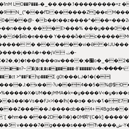
�Z��#�n�*��"�)��䑺
.ʳ��9N_("���fƊ ������Z]��e M�
o/��0���@- �b��t��z����^���=���
������ � ������vi�Ə �IJU���
����j��A�+��jV ݖ�-
{�c�;�s��̺�����-8`�����Nvߤ����>� ��\�܃�˓n >��
>����ct >^��F�hp���Σ g0t���Ǉ�1�{�|
�����X�UM��jMMA�k=�y����V<�y�x��c
�ӑ��I�Vs��FJ<>l��lh{��a
� �6v�ߖ�E7��"I�ȶmZ)i�3� ���:���,
����Z�����J:����ab��4+ 4Bgde��EX
����%�E6�[m.`[ �hm�� ���2D�R�}�0M㉀*{C�k] ��
��'�
��YЋ����ش-Y�'n��l�`)�F↣��l8t�G���͑��4�FN�]?f