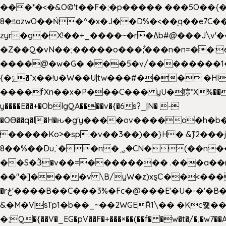
���*�<�&O©'t��F�;�p����� ���5O��{�|
ݿ�8ozwO��Ń�^�x�J��D%�<��͉q��e7C��q�ȝNמ��t'h������hǛ���<�NN޸|�OwKJ���ue<=xO�@WwA��J́J�9�A�݈�I�}w~�n�{1�
zyr�g�X!��+_����~�r�ߡb#@���J\v'��uw��ؽ�Ko�d4�۵��v�t.���݁w����}_}9��ĭ��
�Z��Q�vN��;�����o���;͋���n�n=��:e:�݋'�3:�_^�}���&:Q7t�Q�5�#e~�9y�݅󈽻��/��"��Ww�+QBJp��a��}�U���
����@�w�G� ���5�v/��������1�7.vn|!x�T.�`|9=�
{�ݻ�˝x��!u�W��U|tw���#��� �HI>���h�?t �!���� �8v�l����\8��|�>��j��q8'��)�y�.����������5�!
����fXn��x�P���C��� yU�猔*X%���d��=C�
y����E��+�OblgQA����v�{�6s?_|N� -
�OƟ��q�l�H�ԋ�g'y����ov����o�
�����Ko>�sp:�v��3��)��}H� &݉}2���j�XL���ݡ�Ƈ���O@
8��%��Du,`��n�؃�CN�(��n��ւ���B�9�� �)��wP�a~ ���Lܞ����aט�B�x�p�����+
��S�Ӟ�v��=�������� .���a��
��"�]����v \B/yW�z)xȿС��<��
�rځ'����B��C���3%�Fc�@���E'�U�-�'�B��:)�H���}�`,����+�2���,;b,�`���-A.$��ہ(����[�ey�S���|�?
&�M�V|sTp1�b��_~��2WGEȐ1\�� �Kc쩇���
�;Q�{��V�_EG�pV��F�+���×��(��f� �w�t�/�;�w7��A