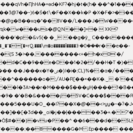
��qVh�ԤhHA�=ɵd�KF?�hj�t�(h� ��^�1��
��3@7��~)6�Ś�t\�F��X��k�P �X�F�>�i��
d���@g�B��xq�*��8V��/L���J�W����
ҵk� w���us�@QN��]=�  XK?
�
_�ˇ�[�=rQ.���\m�o�����Ǐ����ꗿ�0���r�:�e��-
(S 3�>��,�������<+�h�x0`�/
�/����s�����*��_��%�"��|
�^������o�;/AU�R[��×��K�._ �`��
 ��l�3A>��r�M����$���yҢ����1�B�
�/��9� �'�B�&����j�5V�C���$���
�5���U�O_��I?��X�@��<>yy�~�?�J
�Ŏ$#��}�vu�P��^ ��6���d��
`V����;��8����G�M .Ep���� ��