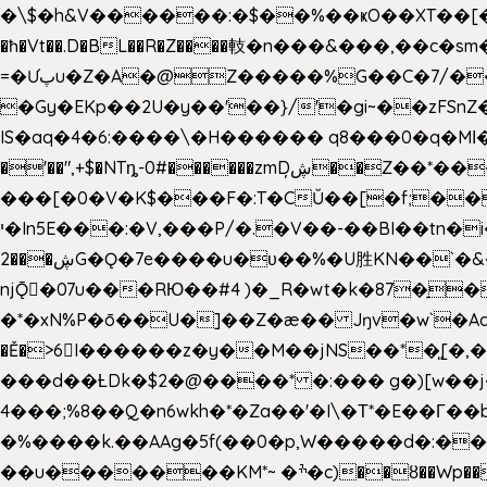
�\$�h&V������:�$��%��ҝO��XT��[��U"
�ħ�Vt��.D�BL��R�Z����䡋�n���&���,��c�
=�Ưپu�Z�A�@Z�����%G��C�7/����l ��^~�j��� J��5pX^�.Gx�;��Ao
�Gy�EKp��2U�y��'��}/'�gi~��zFSnZ�u�t�h
IS�aq�4�6:����\�H������ q8���0�q�Mߊ����[e��z(��)z �E��_ӦD0f��L�� `I*� %`T!
�'��",+$�NTȵ-0#������zmDڜ̦�
�Z��*��
���[�0�V�K$���F�:T�CŬ��[�f;�
י�In5E���:�V,���P/�.�V��-��BI��tn�i���r�JmV@�ƶI�dd�&;�>�������E�#�}b\S!��=4$,�����?n�۴X�2n�ڕiV�%l�X>�
2���ڜG�Ǫ�7e����u�υ��%�U胜KN��
`�
njǬ�07u���RЮ��#4 )�_R�wt�k�87�̠
�*�xN%P�ō��U�]��Z�æ�� Jŋv�w`�Aa4
�Ě�>6򁊔I������z�y��M��jNS��*�͈
���d��ȽDk�$2�@����* �:��� g�)[w��j�I�
4���;%8��Q�n6wkh�*�Za��'�I\�Τ*�E��Γ��b
�%����k.��AAg�5f(��0�p,W�����d�:��
��u�������KM*~ �ׯ�c)��ȣ��Wp������5&��EN����*�&&6F��Le��~�P�άv����ui?