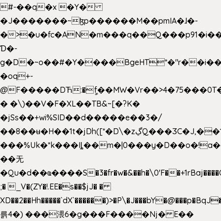
#-��q�x �Y�
�J�������~ɮp������M��pmIA�ɺ�-
�>�u�fc�AN�m���q��Q���p91�i�
Ɗ�-
g�D�~o��#�Y����BgeHT*�"r��i��[
�oq+-
@F�����DЋ:�ީf��MW�Vr��>4�75���0T�
� �\)��V�F�XL��TB&~[�?K�
�jSs��+wi%SID�� d�����e��3�/
��8��ʉ�H��1t�jDh([*�D\�zڲQ���ӠC�J,��1���eJ��U��j�\���&�6­
���%Uk�*k���Iȴ��m�|0���y�D��o�!a�
��无
�Qu�d��ҩ�󠬸���S�3�fr�w�&��h�\0'F��+1rBaj����O$ݓ�0�ڳ�����+���6_�CPB�ˁ>׋�DAR�1qU$���g�%T4�����'ca���9 {
;� _V�(ZY�!.EE�s��$jJ� �
XD��2��Hh�����`dX`������)>�P\�J���bY�@���p�BqJ
륽4�) ���渨6�g���F����Nj� E��