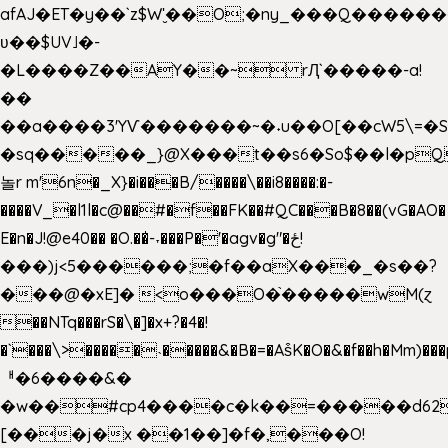
afAJ�ET�y��`z$W'̮��O;�ny_���Q���
ʋ��$UV˩�-
�L����Z��AY��~ rԮ`�����-a!
��
��a����3'YѴ�������~�˖u��O[��cW5\=�SI�
�sq�����_}@X���t��s6�So$��l�pQ
놀r m'6n�_X}�i���B/����\��i8����:�-
����V_�l1l�c@��#�f��FK��#QC���B�8��(vG�AO�
E�n�J!@e40�� �O.��̍-˕���P�'�agv�g"�ځ!
���)j<5������;�f��aX���_�s��?
���@�xE]� <o���O�֙�����wM(ɀ
��NTq���rS�\�]�x+?�4�!
�`���\>�����˴�����&�B�=�As͒K�O�&�f��h�Mm)���p
ᅢ�6����&�
�w��#cp4����c�k��=�����d62
[���j�x ��1��]�f�,���O!