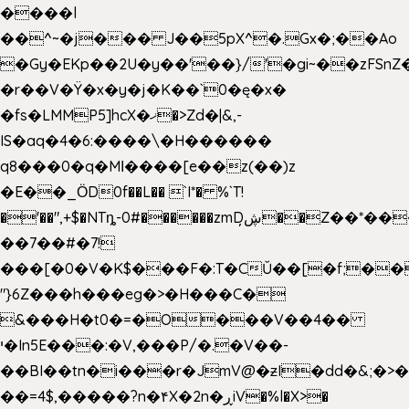
����l
��^~�j��� J��5pX^�.Gx�;��Ao
�Gy�EKp��2U�y��'��}/'�gi~��zFSnZ�
�r��V�Ÿ�x�y�j�K��`0�ę�x�
�fs�LMMP5]hcX�ޚ�>Zd�|&,-
IS�aq�4�6:����\�H������
q8���0�q�Mߊ����[e��z(��)z
�E��_ӦD0f��L�� `I*� %`T!
�'��",+$�NTȵ-0#������zmDڜ̦�
�Z��*��
��7��#�7!
���[�0�V�K$���F�:T�CŬ��[�f;��
"}6Z���h���eg�>�H���C�
&���H�t0�=�O���V��4��
י�In5E���:�V,���P/�.�V��-
��BI��tn�i���r�JmV@�ƶI�dd�&;�>
��=4$,�����?n�۴X�2n�ڕiV�%l�X>�