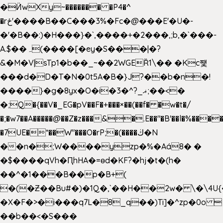
�Ӥw
Xy~������� �P4�^
�rځ'����B��C���3%�Fc�@���E'�U�-
�'�B��:)�H���}�`,����+�2���,;b,�`���-
A.$��ہ(����[�ey�S���|�?
&�M�V|sTp1�b��_~��2WGEȐ1\�� �Kc쩇
���d�D�T�N�0t5A�B�}J?��b�n�!
����}�g�8yx�O�i�3�^?_ޣ;��<�
�;Q�{��V�_EG�pV��F�+���×��(��f� �w�t�/
�;�w7��A�����@��Z�z���&�.E��"�B'��l�%���
�7UE�*��W"���O�rP;�(����ڬ�N
��n�;W����yzp�%�Aá8� �
�$����qVh�ԤhHA�=ɵd�KF?�hj�t�(h�
��^�1���B��p�B+(
�(�Ƶ��Bu#�)�1Q�,`��H��2w� \�\4U{
�X�F�>�i���q7L�8_q��)Ti]�^zp�0o 
��b��<�S���