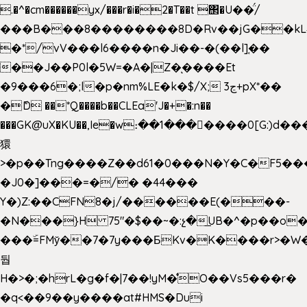
.�^�cm������yx/���r�i�2�T��t ΢�U��̈́/
���B���8��������8D�Rv��jG��kL
�*/vV���l6����n�Ji��-�(��l]֚��
��J��P0l�5W=�A�|Z�ͅ����Et
�9���6�;l�p�nm%LE�k�$/X; ڃ3+pX*��
�ެD ��*Q����b��CLEa'J�+�:n��
���GK@uX�KU��,Ie�w։��1���􆆕����0[G:)d��
獧
>�p��Tng����Z��d61�0���N�Y�C�F5���
�J0�]���=�/� �44���
Y�)Z:��CFN8�j/������E(���-
�N���}H 75"�$��~�:չ�͟UB�^�p��o
���ۜ=FMy̌��7�7y���БKv�K����r>�W
둽
H�>�;�hrL�g�f�|7��!yM�̊O��Vs5���r�
�q<��9��y����at#HMS�Dui