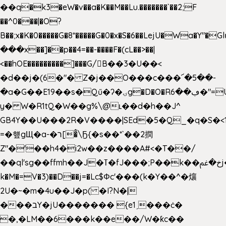
��q�k3�eW�v��a�K��M��Lu.�������`��2;F
��^0���|�O?
B��;x�K�0�����G�8*�����G�0�x�S�6��LejU�Wa�Y"
���x��]��p��4=��-����F�(cL��>��|
<��hOE���������]���G/B��3�U��<
�d��j�(6�"� Z�j��O���c���՜�5��-
�a�G��E19��s�Qű�ʔ�ۍg�D�O�Rڢ��6�"=Uh����
y� W�R1tQ�W��g%\@ʟ��d�h��J^
GB4Y��U���2R�V����|SEd�5�Q_�q�S�<1
=�헆gЩ�a-�ר[�̐\Ҕ{�s��*`��2撋
Z"�'��h4�i2w��z����A#<�T��/
��ql'sg��ffmh��J�ߠ�fJ���;P��k��خ�ﰬj��0��E8��6G���գN9?
k�M�=V�3)��D��j=�Lc$Φc'���(k�Y��^�爙
2U�~�m�4u��J�p( �I?N�|
���בY�jU������� {e1ˏ���ċ�
�,�LM��6���k��e��/W�ƙc��