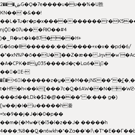
2���ڜG�Ǫ�7e����u�υ��%�U胜
KN��
`�&��!
��L�Tu�r�p�x����������r�K5��
njǬ�07u���RЮ��#4
)�_R�wt�k�87�̠��H+
G�6a�8������;��(����+x�x� �pd�6/
�*�xN%P�ō��U�]��Z�æ�� Jŋv�w`�Aa
�A�CPK�#y035����d�ҁ�Lɷ6�լ�
���E-
�Ě�>6򁊔I������z�y��M��jNS��*�͈[
t�Hf�h<��k[���7c�Q�6AW��N��
���d��ȽDk�$2�@����* �:��� g�)
[w��j�I� iu�����h䖭
=!x�9��j�J�i�0�p��
��m�{�Mw�ˡ(�l3�l�z��J� �����h
4���;%8��Q�n6wkh�*�Za��'�I\�Τ*�E��Γ��