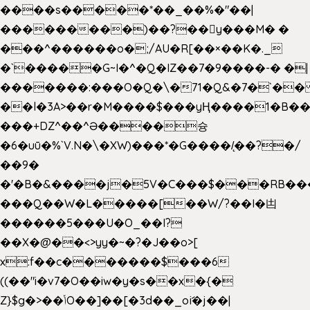
����s�����*��_��%�"��|
���������)��?��򥞾y���M� �
���^������o�;/AU�R[��×��K�._
�`�����G~I�^�Q�IZ��7�9����-� �|
�������:���O�Q�\�71�Q&�7�`�
��l�3A>��r�M����$���yҢ����1�B��
���+DZ^��^Ə����슝
�6�uū�%`V.N�\�XW)���*�G����/̨��?�/
��9�
�'�B�&����j�5V�C���$���RB��
���Q��W�L�����[��W/?��I�凷
������5���U�O_��I?
��X�@��<>yy�~�?�J��o>[
x:f��c�������$���6
((��"i�v7�O��iw�y�s��x�{�
Z}$g�>��ݳO��]��[�3d��_oަi�j��|