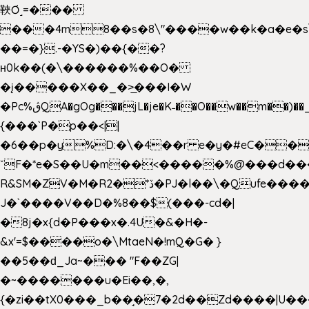
䩡Ơ˼=���
���4m8��s�8\"����w��k�a�e�s\n
��=�}.-�YS�)��{��?
ʜ0k��(�\������%��O�
�į�����X��_�>̲���I�W
�Pc%ڨQA�gOg���jL�je�K˗��O��w��m��)��_��Rߊu>
{���`P�p��<||
�6��p�y%D:�\�4��r e�y�#eC��
ˇF�*e�S��U�m��<�����%@���d���
R&SM�ZV�M�R2�*ڏ�PJ�l��\�Qufe����<�l���
J�`����V��D�%8��$(���-cd�|
�8j�x{d�P���x�.4U�&�H�-
&x'=$����o�\MtaeN�!mQ�G� }
��5��ԁ_Ja~��� "F��ZG|
�~�������u�Ei��,�,
{�zi��tX0���_b��̘�7�2d��Zd����|U�