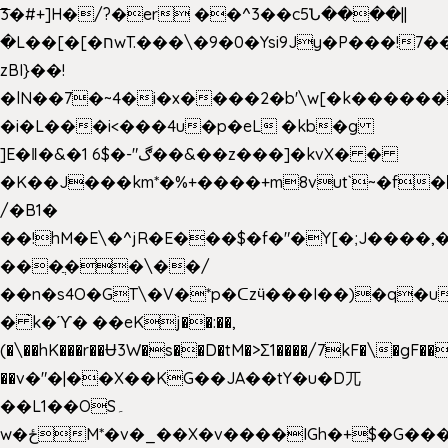
͞3�#+]H�/?�er ��^3��c5Ն����||
�L��[�[�חwT.���\�9�0�Ysi9Jy�P���!7���,�>�P�z�k��-
zBI}��!
�lN��7�~4�i�x����2�b'\w[�k����
�i�L���i<���4u�p�eL �kb�g
]E�ǁ�&�1 6$�-"ڰ��&��z���]�kvX� �
�K��J���km*�%+����+m8vut`~�f�޶CF
/�B1�
��!hM�E\�^jR�E���$�f�"�Y[�;J����,
���ֲ��\��/
��n�s4O�GT\�V�*p�ᑕzӵ���I��)�q�u
� ̀k�ϓ� ��eKj��:��,
(�\��hK���r��Ʉ3W�s��D�tM�>Ʃ1����/7kF�\�gF
��v�"�|��X��KG��JA��tY�u�D兀
��L1��OS۔
w�ځM*�v�_��X�v����IGh�+$�G���]e�`�I�n��YzeU('Lr�2���l�Tnx��hm�B��,�,�E��_��ֲ