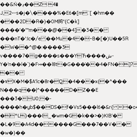
��&Ń�ڊ��Z 4�
J,ޟ2s�j�\����%�E6�[m.`[ �hm��
���2D�R�}�0M㉀*{C�k]
��
��'�"*m���@��4]�3��
���nT�':Ic�/e ��Mu�4�~B�[�)U��5R
�W��^@�:����3
v����7�g����s���YЋ����ش-
Y�'n��l�`)�F↣��l8t�G���͑��4�FN�]?
��
�۷X�M�$A'lc�8r�Q�4���x{�^���
N���q��|^�����D�Z��E
���3�U0;�-
����h�yb$��DS�f�Vs5���l6�&r{ �o
�^L}���I_�wm�G�k��>�)KIB'�
�L�9�A4d������G���7��V� �
�w�}��