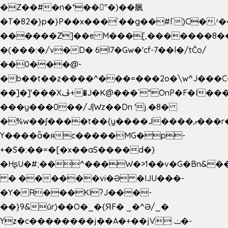
�Z��#�n�*��"�)��䑺
�T�82�}p�}P��x���`��g��#l`)C�.
������Z]��e M���[,�������8�
�(���:�/v�D� 6l7�Gw�'cf-7��l�/tĈo/
��0���@-
�b��t��z����^���=���2o�\w^J���C
��]�]'���Xڦ+�J�K@���`*OnP�F�I�����n����ˎ���E>���%
���y���0��/J|Wz��Dn 'j.�8�
�%w��ʃ����t��{y����J����ޕ���r��d�$e҅b�e����
Y����ǟ�яc�����MG�p-
+�S�:��=�[�x��aS����d�}
�HʂU�#;��^���W�>1��v�G�Bn&
� ������vi�Ə �IJU���-
�Y�R���KI?J���-
��}9&ǔr)��O�_�{ЯF� _�^Ə/_�
Yz�c��������j��A�+��jV ݖ�-