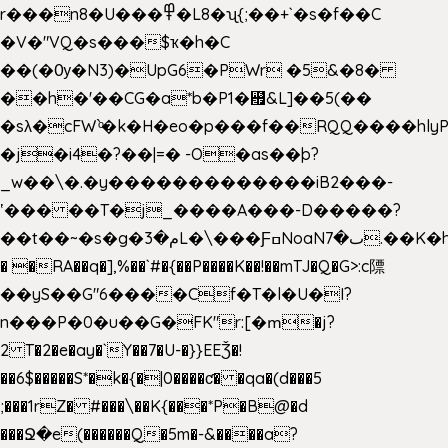
r���n8�U���߾�L8�ʯ{;��+`�s�f��C
�V�"VQ�s���$ҡ�h�C
��(�Ѹ�N3)�UpG6�PWr �5&�8�
��h�'��CG�a*b�P1�꘯&L]��5(��
�sλ�cFW`ͦ�k�H�eo�p���f��RQQ����hlyP8@�CV�*
�j�i4�?��|=� -O�as��þ?
_w��\�.�y�������������iB2���-
ʽ��� ��T�j_����A���-D�����?
��t��~�s�g�م�3L�\���ƑߛNoaNٮ�7.��K�h8K�Ύ���haB��#��>�b�#�f�<��
� �RA��q�],%��`#�{��P����K��!��mTJ�Q�G>:c䧣
��yS��G"6����Cf�T�l�U�I?
n���P�0�u��G�FK"r:[�ՠ�j?
2 T�2�e�ay�`Y��7�U-�}}EEǮ�!
��6$�����S*�k�{�|0����ƈ� �qa�(d���5
;���1rZ� #���\��
K{���*P�B@�d
���Ջ�e(������Q�5m�-&����a?