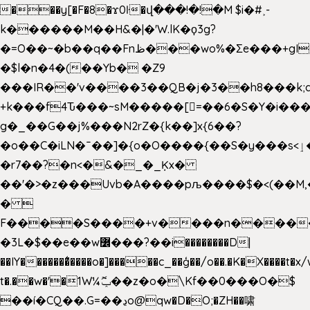
���y[�F�8�ϫ0ŀ�վ���!�!�M $i�#˲-
k������M��H&�|�'W.lK�ϙ3g?
�=O��~�b��q��Fnظ���wo%�Ʃe���+gI��9��4�Y6M����E��Yg����R�� P�Ȇ����w��+'�w��Q��p
�$l�n�4�(��Yb� �Z9
���IR��'v����3��QB�j�3��h8���k;
+k���f4Ԏ���~sM�����[=��6�S�Y�i���
g� _��G��j%���N2rZ�{k��]x{6��?
�o��C�iLN�ˉ��]�{o�O����{��S�y���s<ٳ���������:��;W��}
�r7��?�n<�&�_�_Ķx�
��'�>�z���Uvb�A����pљ����$�<(��M,�~ݏ�'�u����>�
� 
F����S����+v����n����
�3L�$��e��w߼���?��i��������D|
��IY�������͛����o�]�����c_��ģ��/o��.�K�X����t�x
t�.��w�'�1W¼ݕޮ��z�o�\Kf��0���O�
$
��í�CQ��.G=��ڍo@qw�D�O;�ZH��啸