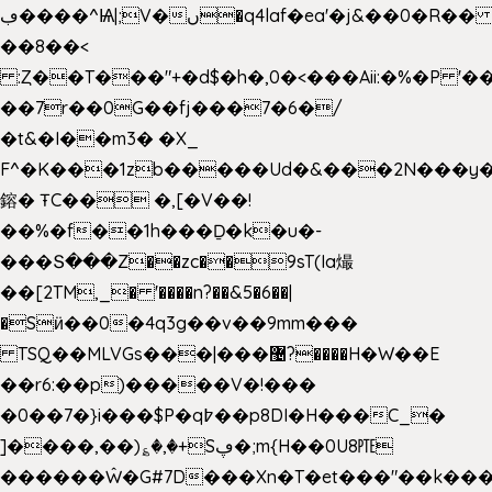
ڢ����^Ѩ|;V�ں�q4laf�ea'�j&��0�R�� J0O
��8��<
:Ȥ��T���"+�d$�h�,0�<�
��Aii:�%�P 
��7r��0G��fj���7�6�/
�t&�I��m3� �X_
F^�K���1zb�����Ud�&���2N���y�
鎔� ŦC�� �,[�V��!
��%�f��1h���Ḏ�k�u�-
���Տ���Z��zc��9sT(Ia熶
��[2TM,_� '����n?��&5�6��|
�Sӥ��0�4q3g��v��9mm���
TSQ��MLVGs���|���޴?����H�W��E
��r6:��p)�����V�!���
�0��7�}i���$P�q߈��p8DI�H���C_�
]����,��)؏�,�+Sڥ�;m{H��0U8㉐
������Ŵ�G#7D���Xn�T�et���"��k����5K