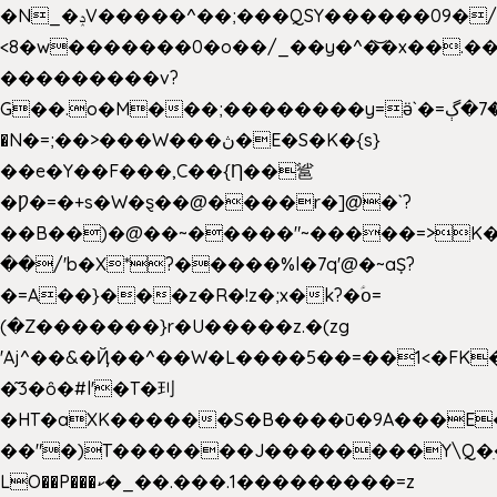
�N_�ݚV�����^��;���QSY������09�/nV{���o_�+�����k��.�/>�N�����N�jO���^�]
<8�w�������0�o��/_��y�^�͝�x��.����7��hg
���������v?
G��.o�M���;��������y=ӛ`�=ݳ�7�ڳ�
�N�=;��>���W���ڽ�E�S�K�{s}
��e�Y��F���,C��{Ƞ��䣉
�Ƿ�=�+s�W�ȿ��@����r�]@�`?
��B��)�@��~�����"~�����=>K�x
��/'b�X*?�����%l�7q'@�~aȘ?
�=A��}���z�R�!z�;x�k?�ؑօ=
(�Z�������}r�U�����z.�(zg
'Aj^��&�Ҋ��^��W�L��
��5��=��1<�FK
�͂3�ȏ�#l'�T�㺫
�HT�aXK������S�B����ū�9A���E�
��"�)T�������J��������Y\Q�ִ
LO��P���ކ�_��.���.1���������=z