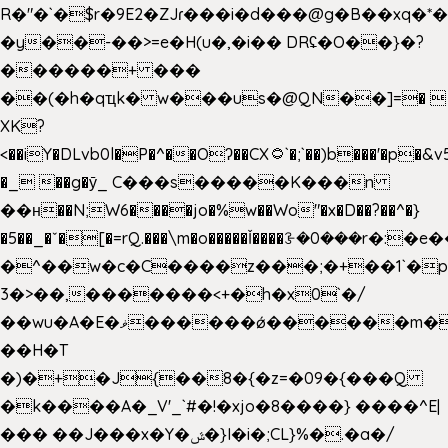
R�"�`�$r�9E2�ZJɾ���i�d���@g�B��x
�y��-��>=e�H(u�,�i�� DRʢ�O��}�?
������+ ���
��(�h�qҵk� w���us�@QN��]=� 
XK?
<��iY�DLvb0l�P�^��Oʔ��CX۝`�;`��)b���'�p�&v5(�
�_ ��g�ӯ_ C���s�����K���n
��н��N;W6����jo�%w��Wo"�x�D��?��^�}
�5��
_�ˇ�[�=rQ.���\m�o�����Ǐ����ꗿ�0���r�:�e�
�^��w�c�C����z���;�+��1`�p
3�>��,�������<+�h�x0`�/
��wu�A�E�ޥ������ǿ������m��d�C��9��e�D��1�2�/
��H�T
�)�+�J{��8�{�z=�09�{���Q
�k����A�_V'_`#�!�xjo�8����} ����^E|
��� ��J���x�Y�ݜ�}I�i�;CL}%�.�a�/