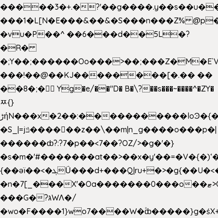
�����3�+.�?'��g����.y��s��u�
���1�L[N�E���&��&�S���n���Z% @p
�vu�P��^ ��6���d��5L�?
�R�
�;Y��;������Oo���>��;���Z�M�E
���!��@��KJ��������[�.�� ��
��8�;�򜸥 Yg�e/��"D�
B�
\?��s���~����^�ZY�
ﾹ{}
����������loϿ�{�nl^<�گ;��#�c��s.^^~�qF��w
ڑήN���x�2��:�
�S_|=jݿ������z��\��m|n_g����o���p�|
������ȸ?:?7�p��<7��?OZ/>�g�'�}
�s�m�'#�������at��>��x�y'��=�V�{�)ʻ�
{��ǝï��<�ܓǗ���d+���Q|ru+�>�g{��U�<�������x���U��?
�n�7[_���X'�Oa�������0���o��ޓ>O�ޝ�>
���G�?גּWΛ�/
�wo�F����1}wo7����W�۫ȸ�����}g�ś