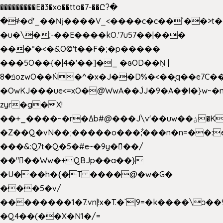
���������E�3�xo��tta�7-��Ը?�
�
҂�d'_��ǋ����V_<����c�c��`��>t�
�u�\�;-��E����kO.'7u57��|���
���*�<�&O©'t��F�;�p�����
���5O��{�|4�'��]�_ �ԍOD��Ņ |
ݿ�8ozwO��Ń�^�x�J��D%�<��͉q��e7C��q�ȝNמ��t'h������hǛ���<�NN޸|
�OwKJ���ue<=xO�@WwA��J́J�9�A�݈�I�}w~�
zyr�g�X!
��+_����~�r�ߡb#@���J\v'��uw��ؽ�Ko�d4�۵��v�t.���݁w����}_}9��ĭ��
�Z��Q�vN��;�����o���;͋���n�n=��:e:�݋'�3:�_
���&:Q7t�Q�5�#e~�9y�݅󈽻��/
��"��Ww�+QBJp��a��}
�U���h�{�T ����@�w�G�
���5�v/
��������1�7.vn|!x�T.�`|9=�k����\ͻ��ߏ��9B'|
�Q4��(��X�N1�/=