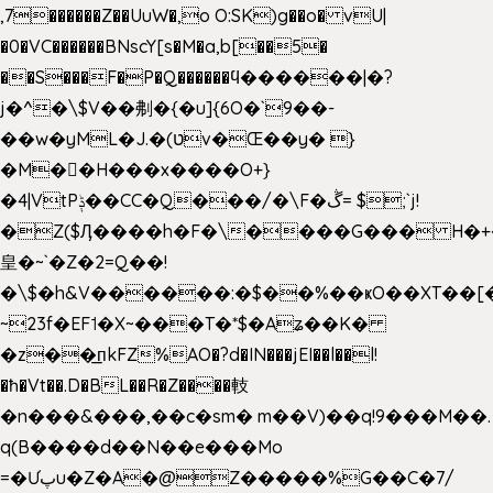
,7������Z��UuW�,o O:SK)g��o� vU|
�0�VC������BNscY[s�M�a,b[��5�
��S���F�P�Q������ϥ������|�?
j�^�\$V��刜�{�u]{6O�`9��-
��w�yML�J.�(טv�Œ��y� }
�M��H���x����O+}
�4|VtPݙ��CC�Q���/�\F�ڴ= $;`j!
�Z($Ӆ����h�F�\����G��� H�+
皇�~`�Z�2=Q��!
�\$�h&V������:�$��%��ҝO��XT��[
~23f�EF˦�X~���T�*$�Aʑ��K�
�z��͟пkFZ%AO�?d�IN���jEI��l��l!
�ħ�Vt��.D�BL��R�Z����䡋
�n���&���,��c�sm� m��V)��q!9���M��.
q(B����d��N��e���Mo
=�Ưپu�Z�A�@Z�����%G��C�7/