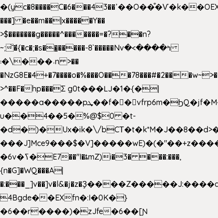
�(yc�8����C�6���43��ߴ��O��͒�Ѵ�k��OEX�2�,�)�t��@���aw����;�׷o�_��2�sy��.�=W�n��߃�{4��ߑ��i�8V6v4W�9��s���g�
���] �e��m��|x�����Y��
>$�������g�����^�������=�?��n?
~;͝�{�c�;�s��̺�����-8`�����Nvߤ����>�
��\�܃�˓n >��
�NzG8E�4+�7����o�%���O���78���#�2���w~>�
>^��F�hp���Σ g0t���Ǉ�1�{�|
�����a�����pܜ��f��vfrp6m�ϦQ�jf�M����J:�x��-?
u��4��5�%@$0 �t-
�d�)�Ux�ik�\/bCΤ�t�k*M�J��8��d>�%
���J]Mce9���$�V]�����wE)�(�"��+z����
�6v�ߖ�E7��"I�ȶmZ)i�3� ���:���,
{n�G]�WQ���A|
�:���_]v��]v�l&�j�z�Ҙ����Z�����J:���
4Bgde��EXfn�:I�0K�}
�6��r����)�zJfe�6��[Ɲ