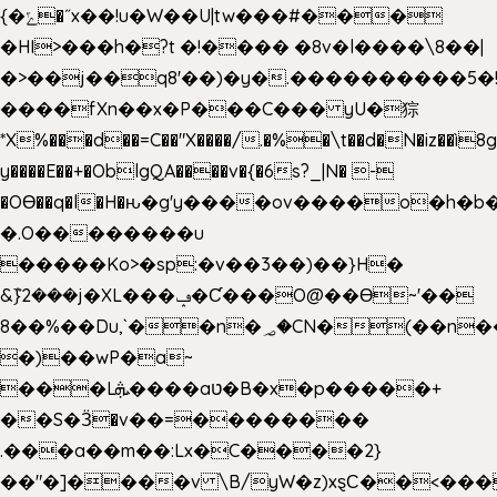
{�ݻ�˝x��!u�W��U|tw���#���
�HI>���h�?t �!���� �8v�l����\8��|
�>��j��q8'��)�y�.����������5�
����fXn��x�P���C��� yU�猔
*X%���d��=C��"X����/.�%�\t��d�N�iz��ì8
y����E��+�OblgQA����v�{�6s?_|N� -
�OƟ��q�l�H�ԋ�g'y����ov����o�h
�.O��������u
�����Ko>�sp:�v��3��)��}H�
&݉}2���j�XL���ݡ�Ƈ���O@��Ɵ~'��
8��%��Du,`��n�؃�CN�(��n��ւ���B�9��
�)��wP�a~
���Lܞ����aט�B�x�p�����+
��S�Ӟ�v��=��������
.���a��m��:Lx�C����2}
��"�]����v \B/yW�z)xȿС��<���