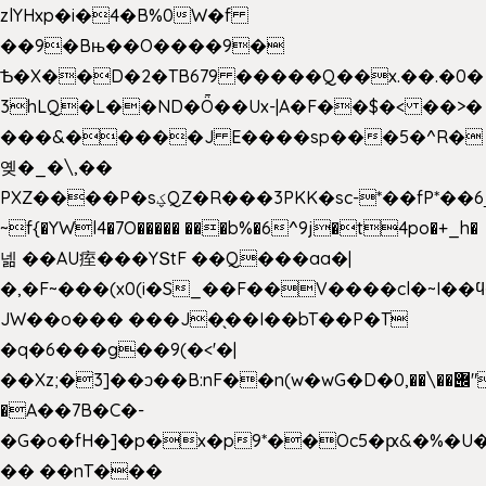
zlYHxp�i�4�B%0W�f
��9�Bњ��O����9�
Ѣ�X��D�2�TB679 �����Q��x.��.�0�
3hLQ�L��ND�Ȫ��Ux-|A�F��$�< ��>�
���&�����J E����sp���5�^R�
옞�_�\,��
PXZ����P�sؼQZ�R���3PKK�sc-*��fP*��6_̦Q���H�hl��a��j��dӤ�ܥ�Ք�7�)S�_3y��@�n-
~f{�YWl4�7O����� ���b%�6^9j�t4po�+_h�
넮 ��AU痓���YՏtF ��Q���aa�|
�,�F~���(x0(i�S_��F��V����cl�~I��
JW��o��� ���J�̖��I��bT��P�T
�q�6���g��9(�<'�|
��Xz;�3]��ͻ��B:nF��n(w�wG�D�݌��\��,0"�
�A��7B�C�-
�G�o�fH�]�p�x�p9*��Oc5�ԗ&�%�U
�� ��nT���