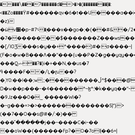
����\���?���i���d�>�>�(��������|�:
<��Zo����Ϋ#������qv�6�t��U����a��i
�z}
�ӹv׸�p~#؝7�֭���x��go�;�{��#&�/2���j���pO����/^�<�>ޝx7O�"\%�����cKy{���N������/
�7��������$�������Z���ws���.
�[/IOƷ���s�y��+^����)#�:σ����~|
(F�o�w�B���Ʌ��"���{u��P�Z�ީq��yqy����ܙ��=��x���>���
���Qޝ��?�}i�+��N,��us�7
ߟ����F��/Ļ�ɽu��?
�܄Y0:��I��;w;;���������ڵ^$�͏��@�����֡�t��v�_�:G���i;GWR�n4�gO������?
D�w��p���~�4������^~ɮ^ܺ;�k��yq��"~ 
�9Jz���0�_ �����Wi�?
�~g���=>�>��������������S|*}>
(��7��O��s@#�/:�)��
���ͧ՛������j��~����C�i~��
��oW��{������Fp?�O�7oI|��6=|