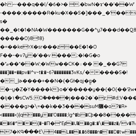
�hޟ���q��ĭ/�6�>� .�bwN�ϫˋ��'��W'
-����;�����R�ku�X��S�]���_�'��
s�
��_�t�1�NA�W�������G��^y7���d��Q8
�����O}818}
�=��ke'rX�sr���z��E�1�O
F��~�v7y�'��v ���.:�I�G�o
�*ޏ��*��W;�Ww��CK�۽�� �_��G?
���]��=��pv�I^v~t�:�~6?�������3vΚs/�����S�!
�_|ɚ����+��N�{�Gɫ�qj�g͖�
�~y�Z�Y����k}o�'�����y��{�0{��'ƻw��"��ɷ���]7x��w�b
�ǉ�۱�sCW5.:O݉�����j���2�`�z;#d;V��
����g>�\=��k��3���sսM߼�o?�R+
<�����<}|q���y��'O����;lg^�b�Cϸ��8��ָ�
��6�^��{�~�Π�*Eȼ�
Ư���g�::�\���z�/v
7�KԳ���E\4��L���.�68���n�`��D�tw��