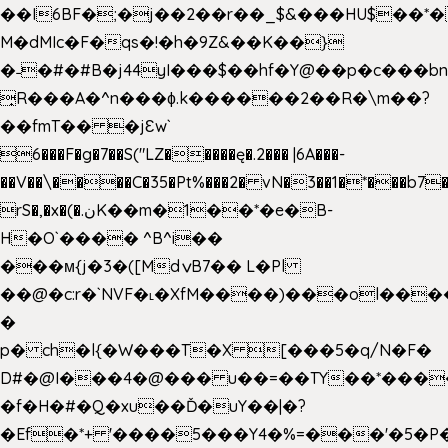
��I6BF�;�j��2��r��_$&���HU$��*
M�dMIc�F�qs�!�h�9Z&��K��}
�˗�#�#B�j44yI���$��hf�Y@��p�c���b
̟R���A�^n���ɸ.k������2��R�\m��?
��fmT�� �jԐw`
6���F�g�7��S("LZ�����ę�.2��� |6A���-
��V��\����C�35�Pt%���2� vN�3��1�*���b7�
rS�,�x�(�.نK��m�1��*�e�B-
H�O`���� ^B^i��
���м{j�3�([MdݍB7�� L�Pl
��@�c:r�`NVF�˪�XfM����)���ol���
�
p� ch�l{�W���T�X [���5�q/N�F�
D#�@I���4�@��� u��=��TY��*���
�f�H�#�Q�xu��Ď�uY��|�?
�Ef�*+ '����5���Y4�%=���'�5�