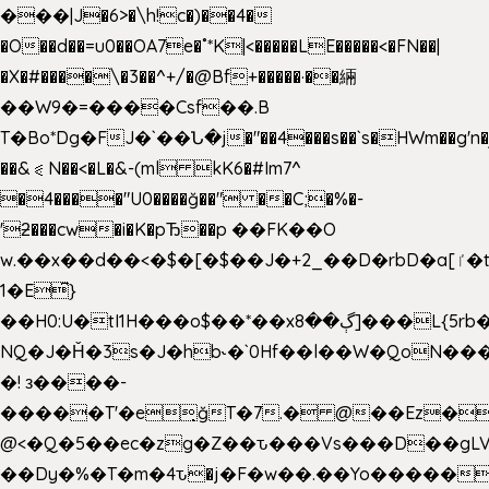
���|J�6>�\h!c�)��4�
�O��d��=u0��OA7e�˚*K
|<�����LE�����<�FN��|
�X�#����\�3��^+/�@Bf+�����·��緉
��W9�=����Csf��.B
T�Bo*Dg�FJ�`��Ն�j�"��4���s��`s�HWm��g'n�ږ�Ht�!
��&⪗N��<�L�&-(ml kK6�#Im7^
�4����"U0����ğ��" ��C;�%�-
'ƻ���cw�i�K�pЂ��p ��FK��O
w.��x��d��<�$�[�$��J�+2_��D�rbD�a[ٵ�t9?
1�E͆}
��H0:U�tI1H���o$��*��xڳ��8]���L{5rb�����b
NQ�J�Ȟ�3s�J�hb˞�`0Hf��l��W�QoN�
�! з����-
�����T'�e͉ğT�7.� @��Ez�
@<�Q�5��ec�zg�Z��ԏ���Vs���D��gLV
��Dy�%�T�m�4ԏ�j�F�w��.��Yo�����