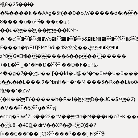
袛8�23��i�
�%����k.��AAg�5f(��0�p,W�����d�:�
8��� �a�a� ��e�y˿}
��u�������KM*~
�ׯ�c)��ȣ��Wp������5&��EN����*�&&6F��Le��~�P�άv����ui?
E���h�!pRU]SMY֏dI�4S)��ܢ��X��
z^8G=EM҉i� �����6��p�������
+�L�_�*�F�D���D�F�o"ظ!
�4�g�7֦�� J��`[��k1�U@�*�*�0W�U�0����_������äp�)2>�`@n����5DW˃��
;�͟�.�i�L���,9�^bnH�H�r�MI���3�Rx��L#o0d
揯!��*�ZW
{�K��TY�����h�R�1�<D��JO�$>�2}
�V���57y�`뉋
endq�SIWfZ"k��22�cV��#n�M���u�o3~K,
� u8~�40Q�xirV��XP�@~iO)$�?
f<��C��*��ƮC}>���?���[ FiSӬ