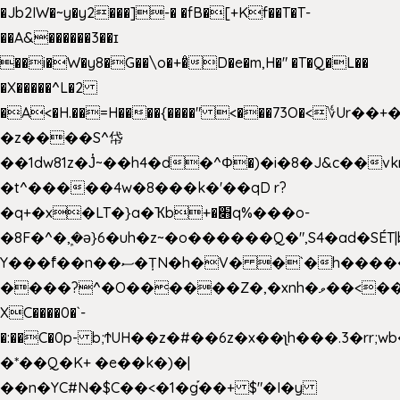
�Jb2IW�~y�y2���]-� �fB�[+Kf��T�T-
��A&������3��ɪ
��i�W�y8�G��\o�+�̊D�e�m,H�" �T�Q�L��
�X�����^L�2
�A<�H.��=H����{����" <���73O�<؇Ur�
�z����S^帒
��1dw81z�J̔~��h4�d�
^Φ�)�i�8�J&c��v
�t^�����4w�8���k�'��qD r?
�q+�x�LT�}a�Ҡb+�׋q%���o-
�8F�^�ܾ,�ә}6�uh�z~�o������Q�",S4�ad�SÉT|b
Y���f̄��n��ސ�ȚN�h�V� �`�h�����|
����?^�O������Z�,�xnh�ވ��<���u4Ɠ��+�
XC����0�`-
�:��C�0p- b;ϮUH��z�#��6z�x��ʅh���.3�rr
�*��Q�K+ �e��k�)�|
��n�YC#N�$C��<�1�g֡��+ $"�I�y