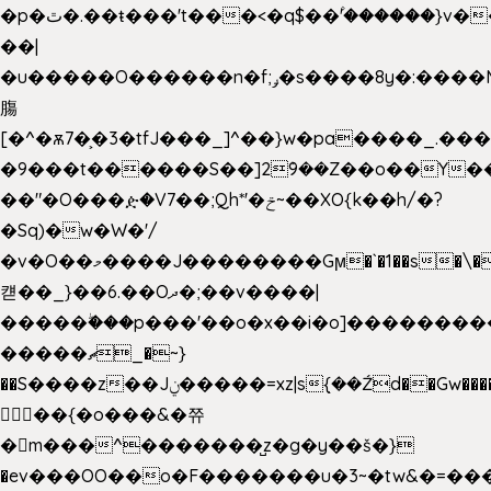
�p�ٿ�.��ŧ���'t���<�q$��۫'������}v����ݚ�F��{����:l��ɞ�N����~�>|
��|
�u�����O������n�f;ݛ�s����8y�:����M�
膓
[�^�ѫ7�͕�3�tfJ���_]^��}w�pa����_.��
�9���t������S��]2ܰ9��Z��o��Y�
��"�O���ዽ�V7��;Qh*'�ݗ~��XO{k��h/�?
�Sq)�w�W�'/
�v�O��މ����J��������Gϻ�`�1��s�\����'�I���ݭE��~%��;]���M|szvѺ5
컏��_}��6.��Oދ�;��v����|
�����ۖ���p���'��o�x��i�o]��������
�����ޗ_�~}
��S����z��Jݧ�����=xz|sܼ{��Źd��Gw�����n~
𳏮 ��{�o���&�쮸
�󧽑m���^�������̺z�g�y��š�}
�ev���OO��o�F�������u�3~�tw&�=�