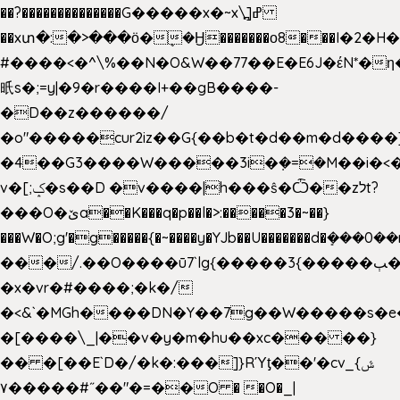
��?��������������G�����x�~x\߽]ߝ
��xտ�:�>���ӧ�ܷ�Ӈ�������ο8���I�2�H��
#����<�^\%��N�O&W��77��E�E6J�έN*
㫝s�;=y|�9�r����I+��gB����-
�D��z������/
�o"�����cur2iz��G{��b�t�d��m�d����]�h
�4��G3����W�����3i�ܼ�=�M��i�<��&
v�[;ݤ�s��D �v����|h���ŝ�Ѽ��zלt?
���O�ێa��K���q�p��l�>:�����3�~��}
���W�O;g'�g�����{�~����y�YJb��U�������d�ܻ�
���/.��O����ū7`lg{�����3{�����ﭓ��ltr
�x�vr�#����;�k�/
�<&`�MGh����DN�Y��7g��W�����s�
�[����\_|��v�y�m�hu��xc��� ��}
�� �[��E`D�/�k�:���]}RΎƫ��'�cv_ݜ}
��˝#�����۷O � �O�_|
��=�