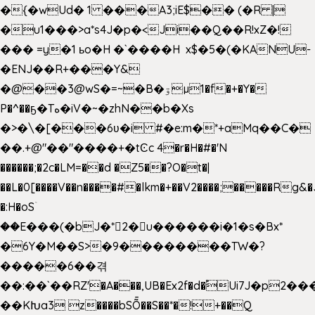
�{�wUd� 1 ���A3;iE$�� (�R |
�u1���>a*s4J�p�<Ji��Q��R!xZ�!
��� =y�1 ьo�H �`����H x$�5�(�KANU-
�ENJ��R+���Y&
�@��3@wS�=~�B�ۊµ1�f�+�Y�
P�^��ҕ�Tە�iV�~�zhN��b�Xs
�>�\�[���6ʋ�i #�e:m�*+aMq��C�
��.+@"��"����+�tϾc 4�r�H�#�'N
������;�2c�LM=��d �Z5��?O�t�|
��L�0[����V��n����#�lkm�+��V2����;�����Rg&�
�:H�oSۤ
��E���(�bJ�*2�u������i�1�s�Bx*
�6Y�M��S>�9��������TW�?
�����6��겪
��:��`��RZ'�A���,UB�Ex2f�d�֠Ui7J�p2
��KԽa3 z����bSȬ��S��*�!+��Q