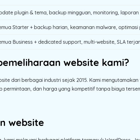
pdate plugin & tema, backup mingguan, monitoring, laporan
emua Starter + backup harian, keamanan malware, optimasi p
emua Business + dedicated support, multi-website, SLA terja
 pemeliharaan website kami?
ebsite dari berbagai industri sejak 2015. Kami mengutamaka
p permintaan, dan harga yang kompetitif tanpa biaya tersem
n website
, kami melayani berbagai platform termasuk WordPress, Joo