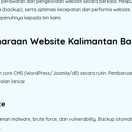
perawatan dan pengelolaan website secara berkala. Meliput
ackup); serta optimasi kecepatan dan performa website. D
sepenuhnya kepada tim kami.
haraan Website Kalimantan Ba
n core CMS (WordPress/Joomla/dll) secara rutin. Pembaruan 
alan lancar.
te
an malware, brute force, dan vulnerability. Backup otomati
.