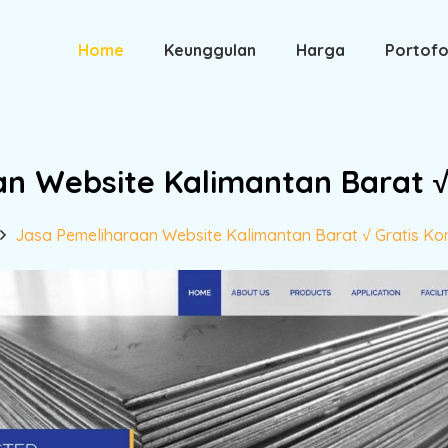
Home
Keunggulan
Harga
Portofo
n Website Kalimantan Barat √ 
Jasa Pemeliharaan Website Kalimantan Barat √ Gratis Kon