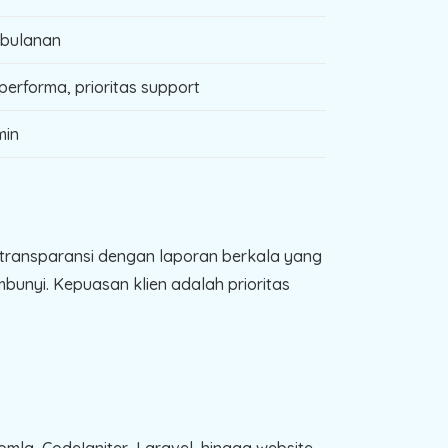
 bulanan
erforma, prioritas support
min
n transparansi dengan laporan berkala yang
bunyi. Kepuasan klien adalah prioritas
mla, CodeIgniter, Laravel, hingga website