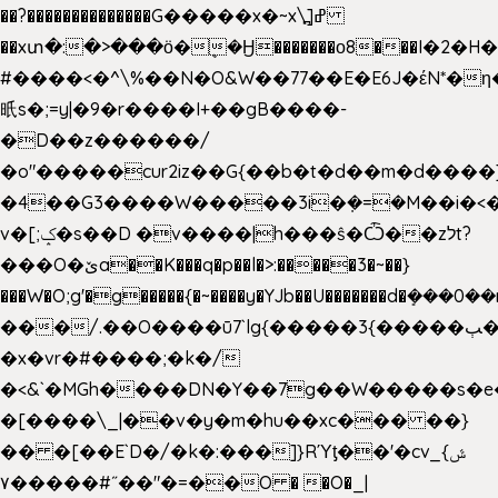
��?��������������G�����x�~x\߽]ߝ
��xտ�:�>���ӧ�ܷ�Ӈ�������ο8���I�2�H��
#����<�^\%��N�O&W��77��E�E6J�έN*
㫝s�;=y|�9�r����I+��gB����-
�D��z������/
�o"�����cur2iz��G{��b�t�d��m�d����]�h
�4��G3����W�����3i�ܼ�=�M��i�<��&
v�[;ݤ�s��D �v����|h���ŝ�Ѽ��zלt?
���O�ێa��K���q�p��l�>:�����3�~��}
���W�O;g'�g�����{�~����y�YJb��U�������d�ܻ�
���/.��O����ū7`lg{�����3{�����ﭓ��ltr
�x�vr�#����;�k�/
�<&`�MGh����DN�Y��7g��W�����s�
�[����\_|��v�y�m�hu��xc��� ��}
�� �[��E`D�/�k�:���]}RΎƫ��'�cv_ݜ}
��˝#�����۷O � �O�_|
��=�