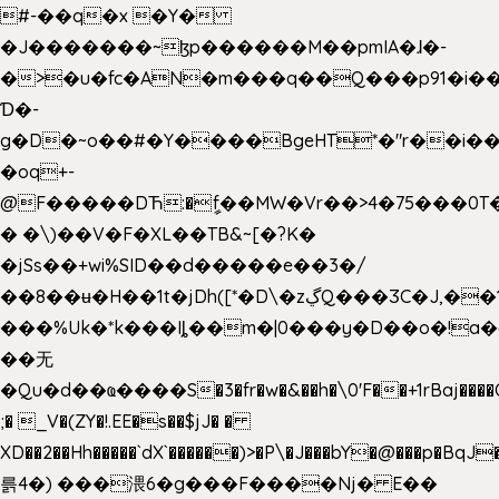
#-��q�x �Y�
�J�������~ɮp������M��pmIA�ɺ�-
�>�u�fc�AN�m���q��Q���p91�i�
Ɗ�-
g�D�~o��#�Y����BgeHT*�"r��i��[
�oq+-
@F�����DЋ:�ީf��MW�Vr��>4�75���0T�
� �\)��V�F�XL��TB&~[�?K�
�jSs��+wi%SID�� d�����e��3�/
��8��ʉ�H��1t�jDh([*�D\�zڲQ���ӠC�J,��1���eJ��U��j�\���&�6­
���%Uk�*k���Iȴ��m�|0���y�D��o�!a�
��无
�Qu�d��ҩ�󠬸���S�3�fr�w�&��h�\0'F��+1rBaj����O$ݓ�0�ڳ�����+���6_�CPB�ˁ>׋�DAR�1qU$���g�%T4�����'ca���9 {
;� _V�(ZY�!.EE�s��$jJ� �
XD��2��Hh�����`dX`������)>�P\�J���bY�@���p�BqJ
륽4�) ���渨6�g���F����Nj� E��