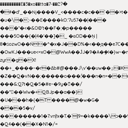
���������E�3�xo��tta�7-��Ը?�
�
҂�d'_��ǋ����V_<����c�c��`��>t�
�u�\�;-��E����kO.'7u57��|���
���*�<�&O©'t��F�;�p�����
���5O��{�|4�'��]�_ �ԍOD��Ņ |
ݿ�8ozwO��Ń�^�x�J��D%�<��͉q��e7C��q�ȝNמ��t'h������hǛ���<�NN޸|
�OwKJ���ue<=xO�@WwA��J́J�9�A�݈�I�}w~�
zyr�g�X!
��+_����~�r�ߡb#@���J\v'��uw��ؽ�Ko�d4�۵��v�t.���݁w����}_}9��ĭ��
�Z��Q�vN��;�����o���;͋���n�n=��:e:�݋'�3:�_
���&:Q7t�Q�5�#e~�9y�݅󈽻��/
��"��Ww�+QBJp��a��}
�U���h�{�T ����@�w�G�
���5�v/
��������1�7.vn|!x�T.�`|9=�k����\ͻ��ߏ��9B'|
�Q4��(��X�N1�/=