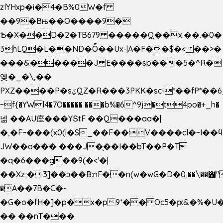
zlYHxp�i�4�B%0W�f
��9�Bњ��O����9�
Ѣ�X��D�2�TB679 �����Q��x.��.�0�
3hLQ�L��ND�Ȫ��Ux-|A�F��$�< ��>�
���&�����J E����sp���5�^R�
옞�_�\,��
PXZ����P�sؼQZ�R���3PKK�sc-*��fP*��6_̦Q���H�hl��a��j��dӤ�ܥ�Ք�7�)S�_3y��@�n-
~f{�YWl4�7O����� ���b%�6^9j�t4po�+_h�
넮 ��AU痓���YՏtF ��Q���aa�|
�,�F~���(x0(i�S_��F��V����cl�~I��
JW��o��� ���J�̖��I��bT��P�T
�q�6���g��9(�<'�|
��Xz;�3]��ͻ��B:nF��n(w�wG�D�݌��\��,0"�
�A��7B�C�-
�G�o�fH�]�p�x�p9*��Oc5�ԗ&�%�U
�� ��nT���