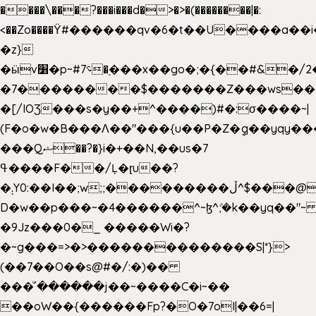
����\���?���i���d�>�>�(��������|�:
<��Zo����Ϋ#������qv�6�t��U����a��i
�z}
�ӹv׸�p~#؝7�֭���x��go�;�{��#&�/2���j���pO����/^�<�>ޝx7O�"\%�����cKy{���N������/
�7��������$�������Z���ws���.
�[/IOƷ���s�y��+^����)#�:σ����~|
(F�o�w�B���Ʌ��"���{u��P�Z�ީq��yqy����ܙ��=��x���>���
���Qޝ��?�}i�+��N,��us�7
ߟ����F��/Ļ�ɽu��?
�܄Y0:��I��;w;;���������ڵ^$�͏��@�����֡�t��v�_�:G���i;GWR�n4�gO������?
D�w��p���~�4������^~ɮ^ܺ;�k��yq��"~ 
�9Jz���0�_ �����Wi�?
�~g���=>�>��������������S|*}>
(��7��O��s@#�/:�)��
���ͧ՛������j��~����C�i~��
��oW��{������Fp?�O�7oI|��6=|