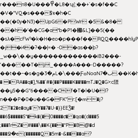
r���n8�U���߾�L8�ʯ{;��+`�s�f��C
�V�"VQ�s���$ҡ�h�C
��(�Ѹ�N3)�UpG6�PWr �5&�8�
��h�'��CG�a*b�P1�꘯&L]��5(��
�sλ�cFW`ͦ�k�H�eo�p���f��RQQ����hlyP8@�CV�*
�j�i4�?��|=� -O�as��þ?
_w��\�.�y�������������iB2���-
ʽ��� ��T�j_����A���-D�����?
��t��~�s�g�م�3L�\���ƑߛNoaNٮ�7.��K�h8K�Ύ���haB��#��>�b�#�f�<��
� �RA��q�],%��`#�{��P����K��!��mTJ�Q�G>:c䧣
��yS��G"6����Cf�T�l�U�I?
n���P�0�u��G�FK"r:[�ՠ�j?
2 T�2�e�ay�`Y��7�U-�}}EEǮ�!
��6$�����S*�k�{�|0����ƈ� �qa�(d���5
;���1rZ� #���\��
K{���*P�B@�d
���Ջ�e(������Q�5m�-&����a?