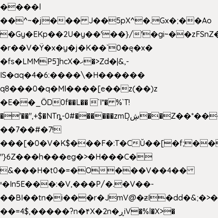
����l
��^~�j��� J��5pX^�.Gx�;��Ao
�Gy�EKp��2U�y��'��}/'�gi~��zFSnZ�
�r��V�Ÿ�x�y�j�K��`0�ę�x�
�fs�LMMP5]hcX�ޚ�>Zd�|&,-
IS�aq�4�6:����\�H������
q8���0�q�Mߊ����[e��z(��)z
�E��_ӦD0f��L�� `I*� %`T!
�'��",+$�NTȵ-0#������zmDڜ̦�
�Z��*��
��7��#�7!
���[�0�V�K$���F�:T�CŬ��[�f;��
"}6Z���h���eg�>�H���C�
&���H�t0�=�O���V��4��
י�In5E���:�V,���P/�.�V��-
��BI��tn�i���r�JmV@�ƶI�dd�&;�>
��=4$,�����?n�۴X�2n�ڕiV�%l�X>�