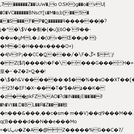
,7������Z��UuW�,o O:SK)g��o� vU|
�0�VC������BNscY[s�M�a,b[��5�
��S���F�P�Q������ϥ������|�?
j�^�\$V��刜�{�u]{6O�`9��-
��w�yML�J.�(טv�Œ��y� }
�M��H���x����O+}
�4|VtPݙ��CC�Q���/�\F�ڴ= $;`j!
�Z($Ӆ����h�F�\����G��� H�+
皇�~`�Z�2=Q��!
�\$�h&V������:�$��%��ҝO��XT��[
~23f�EF˦�X~���T�*$�Aʑ��K�
�z��͟пkFZ%AO�?d�IN���jEI��l��l!
�ħ�Vt��.D�BL��R�Z����䡋
�n���&���,��c�sm� m��V)��q!9���M��.
q(B����d��N��e���Mo
=�Ưپu�Z�A�@Z�����%G��C�7/