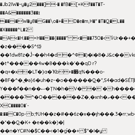
�Jb2IW�~y�y2���]-� �fB�[+Kf��T�T-
��A&������3��ɪ
��i�W�y8�G��\o�+�̊D�e�m,H�" �T�Q�L��
�X�����^L�2
�A<�H.��=H����{����" <���73O�<؇Ur�
�z����S^帒
��1dw81z�J̔~��h4�d�
^Φ�)�i�8�J&c��v
�t^�����4w�8���k�'��qD r?
�q+�x�LT�}a�Ҡb+�׋q%���o-
�8F�^�ܾ,�ә}6�uh�z~�o������Q�",S4�ad�SÉT|b
Y���f̄��n��ސ�ȚN�h�V� �`�h�����|
����?^�O������Z�,�xnh�ވ��<���u4Ɠ��+�
XC����0�`-
�:��C�0p- b;ϮUH��z�#��6z�x��ʅh���.3�rr
�*��Q�K+ �e��k�)�|
��n�YC#N�$C��<�1�g֡��+ $"�I�y