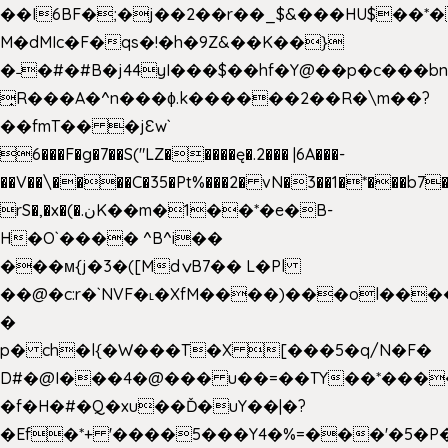
��I6BF�;�j��2��r��_$&���HU$��*
M�dMIc�F�qs�!�h�9Z&��K��}
�˗�#�#B�j44yI���$��hf�Y@��p�c���b
̟R���A�^n���ɸ.k������2��R�\m��?
��fmT�� �jԐw`
6���F�g�7��S("LZ�����ę�.2��� |6A���-
��V��\����C�35�Pt%���2� vN�3��1�*���b7�
rS�,�x�(�.نK��m�1��*�e�B-
H�O`���� ^B^i��
���м{j�3�([MdݍB7�� L�Pl
��@�c:r�`NVF�˪�XfM����)���ol���
�
p� ch�l{�W���T�X [���5�q/N�F�
D#�@I���4�@��� u��=��TY��*���
�f�H�#�Q�xu��Ď�uY��|�?
�Ef�*+ '����5���Y4�%=���'�5�