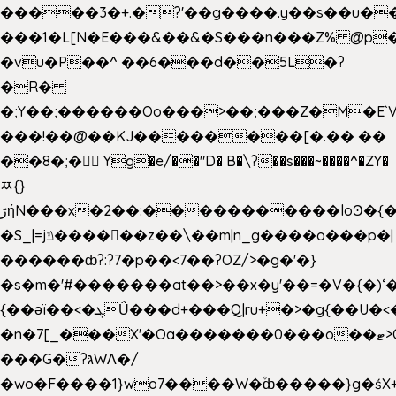
�����3�+.�?'��g����.y��s��u�
���1�L[N�E���&��&�S���n���Z% @p
�vu�P��^ ��6���d��5L�?
�R�
�;Y��;������Oo���>��;���Z�M�E
���!��@��KJ��������[�.�� ��
��8�;�򜸥 Yg�e/��"D�
B�
\?��s���~����^�ZY�
ﾹ{}
����������loϿ�{�nl^<�گ;��#�c��s.^^~�qF��w
ڑήN���x�2��:�
�S_|=jݿ������z��\��m|n_g����o���p�|
������ȸ?:?7�p��<7��?OZ/>�g�'�}
�s�m�'#�������at��>��x�y'��=�V�{�)ʻ�
{��ǝï��<�ܓǗ���d+���Q|ru+�>�g{��U�<�������x���U��?
�n�7[_���X'�Oa�������0���o��ޓ>O�ޝ�>
���G�?גּWΛ�/
�wo�F����1}wo7����W�۫ȸ�����}g�ś