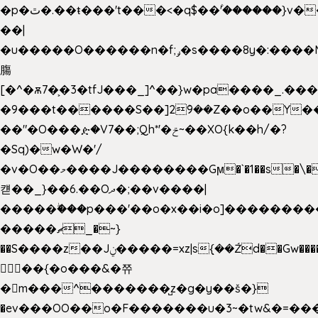
�p�ٿ�.��ŧ���'t���<�q$��۫'������}v����ݚ�F��{����:l��ɞ�N����~�>|
��|
�u�����O������n�f;ݛ�s����8y�:����M�
膓
[�^�ѫ7�͕�3�tfJ���_]^��}w�pa����_.��
�9���t������S��]2ܰ9��Z��o��Y�
��"�O���ዽ�V7��;Qh*'�ݗ~��XO{k��h/�?
�Sq)�w�W�'/
�v�O��މ����J��������Gϻ�`�1��s�\����'�I���ݭE��~%��;]���M|szvѺ5
컏��_}��6.��Oދ�;��v����|
�����ۖ���p���'��o�x��i�o]��������
�����ޗ_�~}
��S����z��Jݧ�����=xz|sܼ{��Źd��Gw�����n~
𳏮 ��{�o���&�쮸
�󧽑m���^�������̺z�g�y��š�}
�ev���OO��o�F�������u�3~�tw&�=�