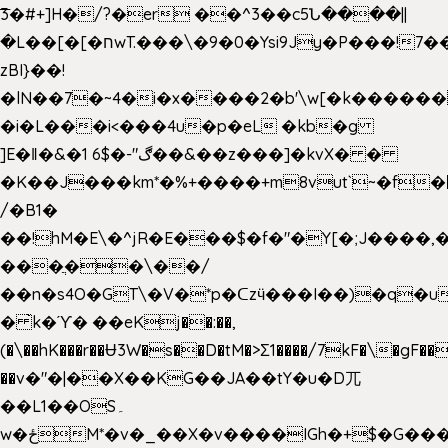
͞3�#+]H�/?�er ��^3��c5Ն����||
�L��[�[�חwT.���\�9�0�Ysi9Jy�P���!7���,�>�P�z�k��-
zBI}��!
�lN��7�~4�i�x����2�b'\w[�k����
�i�L���i<���4u�p�eL �kb�g
]E�ǁ�&�1 6$�-"ڰ��&��z���]�kvX� �
�K��J���km*�%+����+m8vut`~�f�޶CF
/�B1�
��!hM�E\�^jR�E���$�f�"�Y[�;J����,
���ֲ��\��/
��n�s4O�GT\�V�*p�ᑕzӵ���I��)�q�u
� ̀k�ϓ� ��eKj��:��,
(�\��hK���r��Ʉ3W�s��D�tM�>Ʃ1����/7kF�\�gF
��v�"�|��X��KG��JA��tY�u�D兀
��L1��OS۔
w�ځM*�v�_��X�v����IGh�+$�G���]e�`�I�n��YzeU('Lr�2���l�Tnx��hm�B��,�,�E��_��ֲ