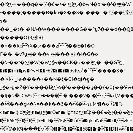
�hޟ���q��ĭ/�6�>� .�bwN�ϫˋ��'��W'
-����;�����R�ku�X��S�]���_�'��
s�
��_�t�1�NA�W�������G��^y7���d��Q8
�����O}818}
�=��ke'rX�sr���z��E�1�O
F��~�v7y�'��v ���.:�I�G�o
�*ޏ��*��W;�Ww��CK�۽�� �_��G?
���]��=��pv�I^v~t�:�~6?�������3vΚs/�����S�!
�_|ɚ����+��N�{�Gɫ�qj�g͖�
�~y�Z�Y����k}o�'�����y��{�0{��'ƻw��"��ɷ���]7x��w�b
�ǉ�۱�sCW5.:O݉�����j���2�`�z;#d;V��
����g>�\=��k��3���sսM߼�o?�R+
<�����<}|q���y��'O����;lg^�b�Cϸ��8��ָ�
��6�^��{�~�Π�*Eȼ�
Ư���g�::�\���z�/v
7�KԳ���E\4��L���.�68���n�`��D�tw��