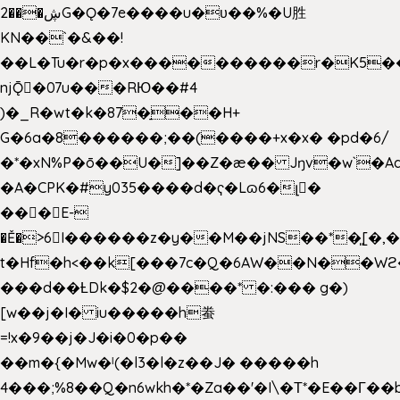
2���ڜG�Ǫ�7e����u�υ��%�U胜
KN��
`�&��!
��L�Tu�r�p�x����������r�K5��
njǬ�07u���RЮ��#4
)�_R�wt�k�87�̠��H+
G�6a�8������;��(����+x�x� �pd�6/
�*�xN%P�ō��U�]��Z�æ�� Jŋv�w`�Aa
�A�CPK�#y035����d�ҁ�Lɷ6�լ�
���E-
�Ě�>6򁊔I������z�y��M��jNS��*�͈[
t�Hf�h<��k[���7c�Q�6AW��N��
���d��ȽDk�$2�@����* �:��� g�)
[w��j�I� iu�����h䖭
=!x�9��j�J�i�0�p��
��m�{�Mw�ˡ(�l3�l�z��J� �����h
4���;%8��Q�n6wkh�*�Za��'�I\�Τ*�E��Γ��