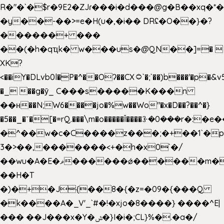
R�"�`�$r�9E2�ZJɾ���i�d���@g�B��x
�y��-��>=e�H(u�,�i�� DRʢ�O��}�?
������+ ���
��(�h�qҵk� w���us�@QN��]=� 
XK?
<��iY�DLvb0l�P�^��Oʔ��CX۝`�;`��)b���'�p�&v5(�
�_ ��g�ӯ_ C���s�����K���n
��н��N;W6����jo�%w��Wo"�x�D��?��^�}
�5��
_�ˇ�[�=rQ.���\m�o�����Ǐ����ꗿ�0���r�:�e�
�^��w�c�C����z���;�+��1`�p
3�>��,�������<+�h�x0`�/
��wu�A�E�ޥ������ǿ������m��d�C��9��e�D��1�2�/
��H�T
�)�+�J{��8�{�z=�09�{���Q
�k����A�_V'_`#�!�xjo�8����} ����^E|
��� ��J���x�Y�ݜ�}I�i�;CL}%�.�a�/