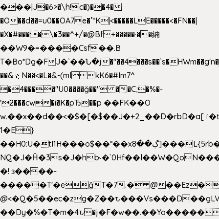
���|J�6>�\h!c�)��4�
�O��d��=u0��OA7e�˚*K
|<�����LE�����<�FN��|
�X�#����\�3��^+/�@Bf+�����·��緉
��W9�=����Csf��.B
T�Bo*Dg�FJ�`��Ն�j�"��4���s��`s�HWm��g'n�ږ�Ht�!
��&⪗N��<�L�&-(ml kK6�#Im7^
�4����"U0����ğ��" ��C;�%�-
'ƻ���cw�i�K�pЂ��p ��FK��O
w.��x��d��<�$�[�$��J�+2_��D�rbD�a[ٵ�t9?
1�E͆}
��H0:U�tI1H���o$��*��xڳ��8]���L{5rb�����b
NQ�J�Ȟ�3s�J�hb˞�`0Hf��l��W�QoN�
�! з����-
�����T'�e͉ğT�7.� @��Ez�
@<�Q�5��ec�zg�Z��ԏ���Vs���D��gLV
��Dy�%�T�m�4ԏ�j�F�w��.��Yo�����