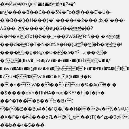
�Ӥw
Xy~������� �P4�^
�rځ'����B��C���3%�Fc�@���E'�U�-
�'�B��:)�H���}�`,����+�2���,;b,�`���-
A.$��ہ(����[�ey�S���|�?
&�M�V|sTp1�b��_~��2WGEȐ1\�� �Kc쩇
���d�D�T�N�0t5A�B�}J?��b�n�!
����}�g�8yx�O�i�3�^?_ޣ;��<�
�;Q�{��V�_EG�pV��F�+���×��(��f� �w�t�/
�;�w7��A�����@��Z�z���&�.E��"�B'��l�%���
�7UE�*��W"���O�rP;�(����ڬ�N
��n�;W����yzp�%�Aá8� �
�$����qVh�ԤhHA�=ɵd�KF?�hj�t�(h�
��^�1���B��p�B+(
�(�Ƶ��Bu#�)�1Q�,`��H��2w� \�\4U{
�X�F�>�i���q7L�8_q��)Ti]�^zp�0o 
��b��<�S���