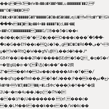
��q�k3�eW�v��a�K��M��Lu.�������`��2;F
��^0���|�O?
B��;x�K�0�����G�8*�����G�0�x�S�6��LejU�Wa�Y"
���x��]��p��4=��-����F�(cL��>��|
<��hOE���������]���G/B��3�U��<
�d��j�(6�"� Z�j��O���c���՜�5��-
�a�G��E19��s�Qű�ʔ�ۍg�D�O�Rڢ��6�"=Uh����
y� W�R1tQ�W��g%\@ʟ��d�h��J^
GB4Y��U���2R�V����|SEd�5�Q_�q�S�<1
=�헆gЩ�a-�ר[�̐\Ҕ{�s��*`��2撋
Z"�'��h4�i2w��z����A#<�T��/
��ql'sg��ffmh��J�ߠ�fJ���;P��k��خ�ﰬj��0��E8��6G���գN9?
k�M�=V�3)��D��j=�Lc$Φc'���(k�Y��^�爙
2U�~�m�4u��J�p( �I?N�|
���בY�jU������� {e1ˏ���ċ�
�,�LM��6���k��e��/W�ƙc��