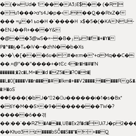
�{�wUd� 1 ���A3;iE$�� (�R |
�u1���>a*s4J�p�<Ji��Q��R!xZ�!
��� =y�1 ьo�H �`����H x$�5�(�KANU-
�ENJ��R+���Y&
�@��3@wS�=~�B�ۊµ1�f�+�Y�
P�^��ҕ�Tە�iV�~�zhN��b�Xs
�>�\�[���6ʋ�i #�e:m�*+aMq��C�
��.+@"��"����+�tϾc 4�r�H�#�'N
������;�2c�LM=��d �Z5��?O�t�|
��L�0[����V��n����#�lkm�+��V2����;�����Rg&�
�:H�oSۤ
��E���(�bJ�*2�u������i�1�s�Bx*
�6Y�M��S>�9��������TW�?
�����6��겪
��:��`��RZ'�A���,UB�Ex2f�d�֠Ui7J�p2
��KԽa3 z����bSȬ��S��*�!+��Q