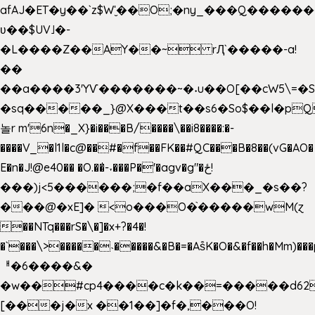
afAJ�ET�y��`z$W'̮��O;�ny_���Q���
ʋ��$UV˩�-
�L����Z��AY��~ rԮ`�����-a!
��
��a����3'YѴ�������~�˖u��O[��cW5\=�SI�
�sq�����_}@X���t��s6�So$��l�pQ
놀r m'6n�_X}�i���B/����\��i8����:�-
����V_�l1l�c@��#�f��FK��#QC���B�8��(vG�AO�
E�n�J!@e40�� �O.��̍-˕���P�'�agv�g"�ځ!
���)j<5������;�f��aX���_�s��?
���@�xE]� <o���O�֙�����wM(ɀ
��NTq���rS�\�]�x+?�4�!
�`���\>�����˴�����&�B�=�As͒K�O�&�f��h�Mm)���p
ᅢ�6����&�
�w��#cp4����c�k��=�����d62
[���j�x ��1��]�f�,���O!