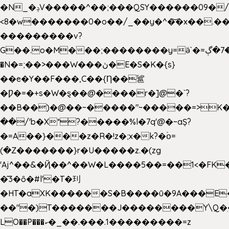
�N_�ݚV�����^��;���QSY������09�/nV{���o_�+�����k��.�/>�N�����N�jO���^�]
<8�w�������0�o��/_��y�^�͝�x��.����7��hg
���������v?
G��.o�M���;��������y=ӛ`�=ݳ�7�ڳ�
�N�=;��>���W���ڽ�E�S�K�{s}
��e�Y��F���,C��{Ƞ��䣉
�Ƿ�=�+s�W�ȿ��@����r�]@�`?
��B��)�@��~�����"~�����=>K�x
��/'b�X*?�����%l�7q'@�~aȘ?
�=A��}���z�R�!z�;x�k?�ؑօ=
(�Z�������}r�U�����z.�(zg
'Aj^��&�Ҋ��^��W�L��
��5��=��1<�FK
�͂3�ȏ�#l'�T�㺫
�HT�aXK������S�B����ū�9A���E�
��"�)T�������J��������Y\Q�ִ
LO��P���ކ�_��.���.1���������=z