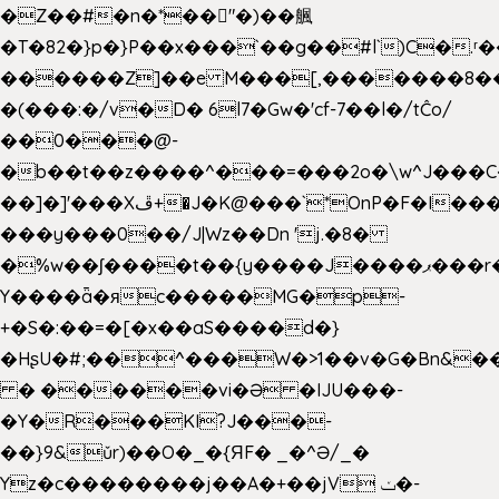
�Z��#�n�*��"�)��䑺
�T�82�}p�}P��x���`��g��#l`)C�.
������Z]��e M���[,�������8�
�(���:�/v�D� 6l7�Gw�'cf-7��l�/tĈo/
��0���@-
�b��t��z����^���=���2o�\w^J���C
��]�]'���Xڦ+�J�K@���`*OnP�F�I�����n����ˎ���E>���%
���y���0��/J|Wz��Dn 'j.�8�
�%w��ʃ����t��{y����J����ޕ���r��d�$e҅b�e����
Y����ǟ�яc�����MG�p-
+�S�:��=�[�x��aS����d�}
�HʂU�#;��^���W�>1��v�G�Bn&
� ������vi�Ə �IJU���-
�Y�R���KI?J���-
��}9&ǔr)��O�_�{ЯF� _�^Ə/_�
Yz�c��������j��A�+��jV ݖ�-