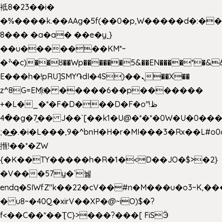
袛8�23��i�
�%����k.��AAg�5f(��0�p,W�����d�:�
8��� �a�a� ��e�y˿}
��u�������KM*~
�ׯ�c)��ȣ��Wp������5&��EN����*�&&6F��Le��~�P�άv����ui?
E���h�!pRU]SMY֏dI�4S)��ܢ��X��
z^8G=EM҉i� �����6��p�������
+�L�_�*�F�D���D�F�o"ظ!
�4�g�7֦�� J��`[��k1�U@�*�*�0W�U�0����_������äp�)2>�`@n����5DW˃��
;�͟�.�i�L���,9�^bnH�H�r�MI���3�Rx��L#o0d
揯!��*�ZW
{�K��TY�����h�R�1�<D��JO�$>�2}
�V���57y�`뉋
endq�SIWfZ"k��22�cV��#n�M���u�o3~K,
� u8~�40Q�xirV��XP�@~iO)$�?
f<��C��*��ƮC}>���?���[ FiSӬ