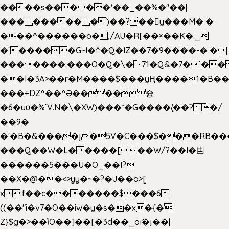
����s�����*��_��%�"��|
���������)��?��򥞾y���M� �
���^������o�;/AU�R[��×��K�._
�`�����G~I�^�Q�IZ��7�9����-� �|
�������:���O�Q�\�71�Q&�7�`�
��l�3A>��r�M����$���yҢ����1�B��
���+DZ^��^Ə����슝
�6�uū�%`V.N�\�XW)���*�G����/̨��?�/
��9�
�'�B�&����j�5V�C���$���RB��
���Q��W�L�����[��W/?��I�凷
������5���U�O_��I?
��X�@��<>yy�~�?�J��o>[
x:f��c�������$���6
((��"i�v7�O��iw�y�s��x�{�
Z}$g�>��ݳO��]��[�3d��_oަi�j��|