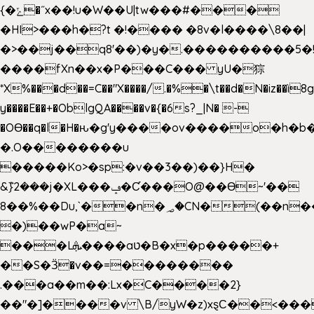
{�ݻ�˝x��!u�W��U|tw���#���
�HI>���h�?t �!���� �8v�l����\8��|
�>��j��q8'��)�y�.����������5�
����fXn��x�P���C��� yU�猔
*X%���d��=C��"X����/.�%�\t��d�N�iz��ì8
y����E��+�OblgQA����v�{�6s?_|N� -
�OƟ��q�l�H�ԋ�g'y����ov����o�h
�.O��������u
�����Ko>�sp:�v��3��)��}H�
&݉}2���j�XL���ݡ�Ƈ���O@��Ɵ~'��
8��%��Du,`��n�؃�CN�(��n��ւ���B�9��
�)��wP�a~
���Lܞ����aט�B�x�p�����+
��S�Ӟ�v��=��������
.���a��m��:Lx�C����2}
��"�]����v \B/yW�z)xȿС��<���