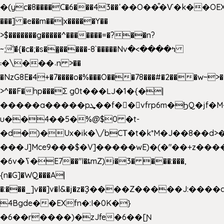
�(yc�8����C�6���43��ߴ��O��͒�Ѵ�k��OEX�2�,�)�t��@���aw����;�׷o�_��2�sy��.�=W�n��߃�{4��ߑ��i�8V6v4W�9��s���g�
���] �e��m��|x�����Y��
>$�������g�����^�������=�?��n?
~;͝�{�c�;�s��̺�����-8`�����Nvߤ����>�
��\�܃�˓n >��
�NzG8E�4+�7����o�%���O���78���#�2���w~>�
>^��F�hp���Σ g0t���Ǉ�1�{�|
�����a�����pܜ��f��vfrp6m�ϦQ�jf�M����J:�x��-?
u��4��5�%@$0 �t-
�d�)�Ux�ik�\/bCΤ�t�k*M�J��8��d>�%
���J]Mce9���$�V]�����wE)�(�"��+z����
�6v�ߖ�E7��"I�ȶmZ)i�3� ���:���,
{n�G]�WQ���A|
�:���_]v��]v�l&�j�z�Ҙ����Z�����J:���
4Bgde��EXfn�:I�0K�}
�6��r����)�zJfe�6��[Ɲ