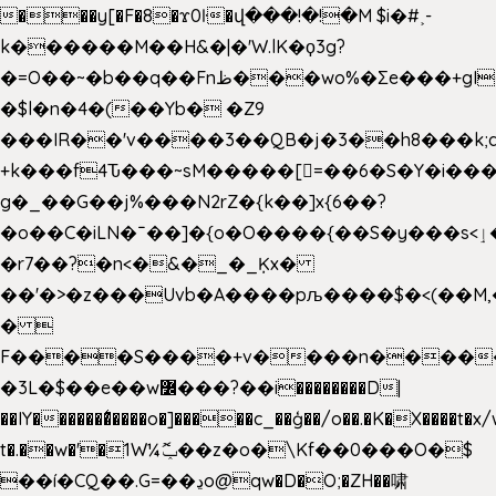
���y[�F�8�ϫ0ŀ�վ���!�!�M $i�#˲-
k������M��H&�|�'W.lK�ϙ3g?
�=O��~�b��q��Fnظ���wo%�Ʃe���+gI��9��4�Y6M����E��Yg����R�� P�Ȇ����w��+'�w��Q��p
�$l�n�4�(��Yb� �Z9
���IR��'v����3��QB�j�3��h8���k;
+k���f4Ԏ���~sM�����[=��6�S�Y�i���
g� _��G��j%���N2rZ�{k��]x{6��?
�o��C�iLN�ˉ��]�{o�O����{��S�y���s<ٳ���������:��;W��}
�r7��?�n<�&�_�_Ķx�
��'�>�z���Uvb�A����pљ����$�<(��M,�~ݏ�'�u����>�
� 
F����S����+v����n����
�3L�$��e��w߼���?��i��������D|
��IY�������͛����o�]�����c_��ģ��/o��.�K�X����t�x
t�.��w�'�1W¼ݕޮ��z�o�\Kf��0���O�
$
��í�CQ��.G=��ڍo@qw�D�O;�ZH��啸