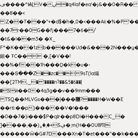
ڢ����^Ѩ|;V�ں�q4laf�ea'�j&��0�R�� J0O
��8��<
:Ȥ��T���"+�d$�h�,0�<�
��Aii:�%�P 
��7r��0G��fj���7�6�/
�t&�I��m3� �X_
F^�K���1zb�����Ud�&���2N���y�
鎔� ŦC�� �,[�V��!
��%�f��1h���Ḏ�k�u�-
���Տ���Z��zc��9sT(Ia熶
��[2TM,_� '����n?��&5�6��|
�Sӥ��0�4q3g��v��9mm���
TSQ��MLVGs���|���޴?����H�W��E
��r6:��p)�����V�!���
�0��7�}i���$P�q߈��p8DI�H���C_�
]����,��)؏�,�+Sڥ�;m{H��0U8㉐
������Ŵ�G#7D���Xn�T�et���"��k����5K