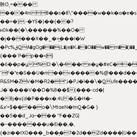
䩡Ơ˼=���
���4m8��s�8\"����w��k�a�e�s\n
��=�}.-�YS�)��{��?
ʜ0k��(�\������%��O�
�į�����X��_�>̲���I�W
�Pc%ڨQA�gOg���jL�je�K˗��O��w��m��)��_��Rߊu>
{���`P�p��<||
�6��p�y%D:�\�4��r e�y�#eC��
ˇF�*e�S��U�m��<�����%@���d���
R&SM�ZV�M�R2�*ڏ�PJ�l��\�Qufe����<�l���
J�`����V��D�%8��$(���-cd�|
�8j�x{d�P���x�.4U�&�H�-
&x'=$����o�\MtaeN�!mQ�G� }
��5��ԁ_Ja~��� "F��ZG|
�~�������u�Ei��,�,
{�zi��tX0���_b��̘�7�2d��Zd����|U�