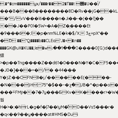
.�^�cm������yx/���r�i�2�T��t ΢�U��̈́/
���B���8��������8D�Rv��jG��kL
�*/vV���l6����n�Ji��-�(��l]֚��
��J��P0l�5W=�A�|Z�ͅ����Et
�9���6�;l�p�nm%LE�k�$/X; ڃ3+pX*��
�ެD ��*Q����b��CLEa'J�+�:n��
���GK@uX�KU��,Ie�w։��1���􆆕����0[G:)d��
獧
>�p��Tng����Z��d61�0���N�Y�C�F5���
�J0�]���=�/� �44���
Y�)Z:��CFN8�j/������E(���-
�N���}H 75"�$��~�:չ�͟UB�^�p��o
���ۜ=FMy̌��7�7y���БKv�K����r>�W
둽
H�>�;�hrL�g�f�|7��!yM�̊O��Vs5���r�
�q<��9��y����at#HMS�Dui