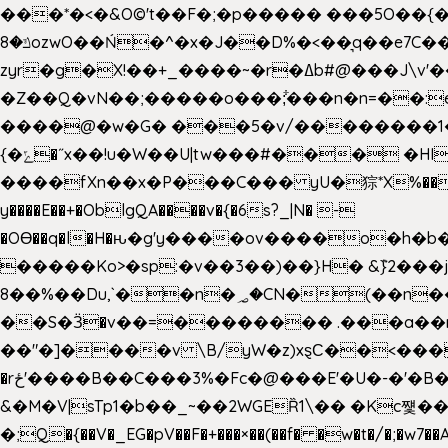
���*�<�&O©'t��F�;�p����� ���5O��{�|
ݿ�8ozwO��Ń�^�x�J��D%�<��͉q��e7C��q�ȝNמ��t'h������hǛ���<�NN޸|�OwKJ���ue<=xO�@WwA��J́J�9�A�݈�I�}w~�n�{1�
zyr�g�X!��+_����~�r�ߡb#@���J\v'��uw��ؽ�Ko�d4�۵��v�t.���݁w����}_}9��ĭ��
�Z��Q�vN��;�����o���;͋���n�n=��:e:�݋'�3:�_^�}���&:Q7t�Q�5�#e~�9y�݅󈽻��/��"��Ww�+QBJp��a��}�U���
����@�w�G� ���5�v/��������1�7.vn|!x�T.�`|9=�
{�ݻ�˝x��!u�W��U|tw���#��� �HI>���h�?t �!���� �8v�l����\8��|�>��j��q8'��)�y�.����������5�!
����fXn��x�P���C��� yU�猔*X%���d��=C�
y����E��+�OblgQA����v�{�6s?_|N� -
�OƟ��q�l�H�ԋ�g'y����ov����o�
�����Ko>�sp:�v��3��)��}H� &݉}2���j�XL���ݡ�Ƈ���O@
8��%��Du,`��n�؃�CN�(��n��ւ���B�9�� �)��wP�a~ ���Lܞ����aט�B�x�p�����+
��S�Ӟ�v��=�������� .���a��
��"�]����v \B/yW�z)xȿС��<��
�rځ'����B��C���3%�Fc�@���E'�U�-�'�B��:)�H���}�`,����+�2���,;b,�`���-A.$��ہ(����[�ey�S���|�?
&�M�V|sTp1�b��_~��2WGEȐ1\�� �Kc쩇���
�;Q�{��V�_EG�pV��F�+���×��(��f� �w�t�/�;�w7��A