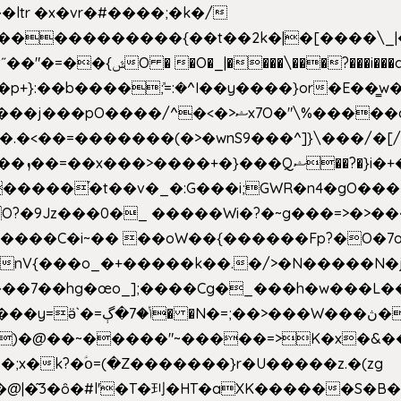
e�����������{��t��2k�|�[����\_
�[��E`D�/�k�:���]}RΎƫ��'�cv_ݜ}��=�
�p+}:��b����ܽ;=:�^I��y����}or�E��͇
<��=�������(�>�wnS9���^]}\���/�[/I
ɽu��?
 O?�9Jz���0�_ �����Wi�?�~g���=>�>�
����C�i~�� ��oW��{������Fp?�O�7o
�œo_];����Cg�_���h�w���L��x�c�p���[���T
�e�Y��F���,C��{Ƞ��䣉
)�@��~�����"~�����=>K�x�&���
;x�k?�ؑօ=(�Z�������}r�U�����z.�(zg
�@|�͂3�ȏ�#l'�T�㺫�HT�aXK������S�B