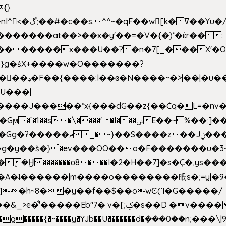
ﾹ{}
�m|n_g����o���p�|
'#�������at��>��x�y'��=�V�{�)ʻ�έr��:
�U���|
�����*x{���dG��z{��Ċq�L=�nv���?��"�O
|sܼ{��Źd��Gw�����n~
�g�y��š�}�ev���OO��o�F�������u�3~
�η�A�ʇ������|m����o��������㫝s�;=y|
~8��y��f��$��owϾ(ߣ�G�����/
[;ݤ�s��D �v����|h���ŝ�Ѽ��zלt?