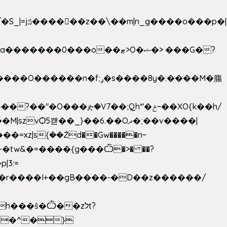
���ዽ�V7��;Qh*'�ݗ~��XO{k��h/
�tw&�=����{g���Ѽ�>� ��?
�9�r����I+��gB����-�D��z������/