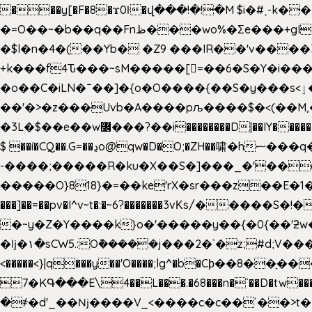
���y[�F�8�ϫ0ŀ�վ���!�!�M $i�#˲-k�
�=O��~�b��q��Fnظ���wo%�Ʃe���+gI��9��4�Y6M����E��Yg����R�� P�Ȇ����w��+'�w��Q��p
�$l�n�4�(��Yb� �Z9 ���IR��'v���
+k���f4Ԏ���~sM�����[=��6�S�Y�i�����gƊx�����uc�SV�x�
�o��C�iLN�ˉ��]�{o�O����{��S�y���s<ٳ���������:��;W��}�r7��?�n<�&�_�_Ķx�
��'�>�z���Uvb�A����pљ����$�<(��M,�~ݏ�'�u����>�:A|�  F����S����+v����n�����J�
$ ��í�CQ��.G=��ڍo@qw�D�O;�ZH��啸�hޟ���q��ĭ/�6�>� .�bwN�ϫˋ��'��W'
-����;�����R�ku�X��S�]���_�'��
�����O}818}�=��ke'rX�sr���z��E�1�O F��~�v7y�'��v 
���]��=��pv�I^v~t�:�~6?�������3vΚs/�����S
�~y�Z�Y����k}o�'�����y��{�0{��'ƻw��"��ɷ���]7x��w�b
�ǉ�۱�sCW5.:O݉�����j���2�`�z;#d;V����
<�����<}|q���y��'O����;lg^�b�Cϸ��8��ָ�
7�KԳ���E\4��L���.�68���n�`��D�tw���P
�
҂�d'_��ǋ����V_<����c�c��`��>t��