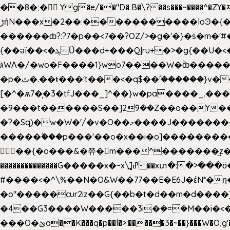
��8�;�򜸥 Yg�e/��"D�
B�
\?��s���~����^�ZY�
����������loϿ�{�nl^<�گ;��#�c��s.^^~�qF��w[k�ߜ��Yu�/�S_|=jݿ������z��\�
ڑήN���x�2��:�
������ȸ?:?7�p��<7��?OZ/>�g�'�}�s�m�
{��ǝï��<�ܓǗ���d+���Q|ru+�>�g{��U�<�������x���U��?�n�7[_���X'�Oa�������0���o��ޓ>O�ޝ�> ���G�?
גּWΛ�/�wo�F����1}wo7����W�۫ȸ�����}g�śX+����w�O�������?
�p�ٿ�.��ŧ���'t���<�q$��۫'������}v����ݚ�F��{����:l��ɞ�N����~�>|��|�u�����O������n�f;ݛ�s����8y�:����M�膓
[�^�ѫ7�͕�3�tfJ���_]^��}w�pa����_.��
�9���t������S��]2ܰ9��Z��o��Y�����J
�?�Sq)�w�W�'/�v�O��މ����J��������Gϻ�`�1��s�\����'�I���ݭE��~%��;]���M|szvѺ5컏��_}��6.��Oދ�;��v����|
�����ۖ���p���'��o�x��i�o]���������Gg�?�����ޗ_�~}��S����z��Jݧ�����=xz
𳏮 ��{�o���&�쮸�󧽑m���^�������̺z
��������������G�����x�~x\߽]ߝ ��xտ�:�>���ӧ�ܷ�Ӈ�������ο8���I�2�H��7]�s�Ç�,ys���p|3:=
#����<�^\%��N�O&W��77��E�E6J�έN*
�o"�����cur2iz��G{��b�t�d��m�d����]�h
�4��G3����W�����3i�ܼ�=�M��i�<��&_>e�͋'�����Eb"7� v�
���O�ێa��K���q�p��l�>:�����3�~��}���W�O;g'�g�����{�~����y�YJb��U�������d�ܻ���0��n;���\|9�^�}