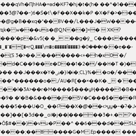
��qVh�ԤhHA�=ɵd�KF?�hj�t�(h� ��^�1��
��3@7��~)6�Ś�t\�F��X��k�P �X�F�>�i��
d���@g�B��xq�*��8V��/L���J�W����
ҵk� w���us�@QN��]=�  XK?
�
_�ˇ�[�=rQ.���\m�o�����Ǐ����ꗿ�0���r�:�e��-
(S 3�>��,�������<+�h�x0`�/
�/����s�����*��_��%�"��|
�^������o�;/AU�R[��×��K�._ �`��
 ��l�3A>��r�M����$���yҢ����1�B�
�/��9� �'�B�&����j�5V�C���$���
�5���U�O_��I?��X�@��<>yy�~�?�J
�Ŏ$#��}�vu�P��^ ��6���d��
`V����;��8����G�M .Ep���� ��