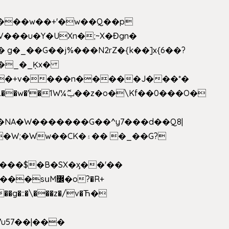
V���u�Y�UXn�;~X�Ɖgn�
�3L�$��e��w߼���?��i��������D|��IY�������͛����o�]�����c_��ģ��/o��.�K�X����t�x/w'��D�?t�.��w�'�1W¼ݕޮ��z�o�\Kf��0���O�
1�NA�W�������G��^y7���d��Q8|
սM߼�o?�R+
��g�::�\���z�/v�Ћ�
7u57��|���