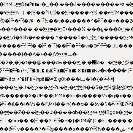
�Z��#�n�*��"�)��䑺
.ʳ��9N_("���fƊ ������Z]��e M�
o/��0���@- �b��t��z����^���=���
������ � ������vi�Ə �IJU���
����j��A�+��jV ݖ�-
{�c�;�s��̺�����-8`�����Nvߤ����>� ��\�܃�˓n >��
>����ct >^��F�hp���Σ g0t���Ǉ�1�{�|
�����X�UM��jMMA�k=�y����V<�y�x��c
�ӑ��I�Vs��FJ<>l��lh{��a
� �6v�ߖ�E7��"I�ȶmZ)i�3� ���:���,
����Z�����J:����ab��4+ 4Bgde��EX
����%�E6�[m.`[ �hm�� ���2D�R�}�0M㉀*{C�k] ��
��'�
��YЋ����ش-Y�'n��l�`)�F↣��l8t�G���͑��4�FN�]?f