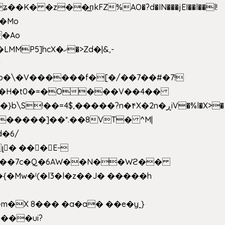
 �z��͟пkFZ%AO�?d�IN���jEI��l��l!
��Mo
X�ޚ�>Zd�|&,-
p�\�V������f�[�/��7��#�7!
&���H�t0�=�O���V��4��
�����]��*.��8VT� ^M|
d�6/
լ� ���E-
k[���7c�Q�6AW��N��Wϩ��
w�ˡ(�l3�l�z��J� �����h
�X 8��� �a�a� ��e�y˿}