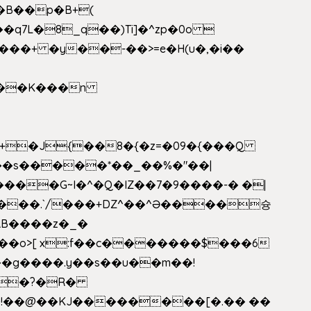
�B��p�B+(
�q7L�8_q��)Ti]�^zp�0o 
���+ �y��-��>=e�H(u�,�i��
���G~I�^�Q�IZ��7�9����-� �|
���.`/���+DZ^��^Ə����슝
RB����z�_�
��o>[ x:f��c�������$���6
5L�?�R�
�!��@��KJ��������[�.�� ��