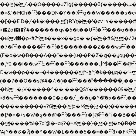
���/.��O����ū7`lg{�����3{�����ﭓ��ltr �x�vr�#����;�k�/
�<&`�MGh����DN�Y��7g��W�����s�
��˝#�����۷O � �O�_|����\���?���i���d�>�>�(��������|�:
<��Zo����Ϋ#������qv�6�t��U����a��i
�ӹv׸�p~#؝7�֭���x��go�;�{��#&�/2���j���pO����/^�<�>ޝx7O�"\%�����cKy{���N������/
�7��������$�������Z���ws���.�
(F�o�w�B���Ʌ��"���{u��P�Z�ީq��yqy����ܙ��=��x���>����+�}���Qޝ��?�}i�+��N,��us�7 ߟ����F��/Ļ�
�܄Y0:��I��;w;;���������ڵ^$�͏��@�����֡�t��v�_�:G���i;GWR�n4�gO������?
D�w��p���~�4������^~ɮ^ܺ;�k��yq��"~
(��7��O��s@#�/:�)�� ���ͧ՛������j��~
�N_�ݚV�����^��;���QSY������09�/nV{���o_�+�����k��.�/>�N�����N�jO���^�]
<8�w�������0�o��/_��y�^�͝�x��.����7��hg
���������v?G��.o�M���;��������y=ӛ`�=ݳ�7�ڳ� �N�=;��>���W���ڽ�E�S�K�{s}�
�Ƿ�=�+s�W�ȿ��@����r�]@�`?��B��
�����%l�7q'@�~aȘ?�=A��}���z�R�!z�
'Aj^��&�Ҋ��^��W�L��
��5��=��1<�FK