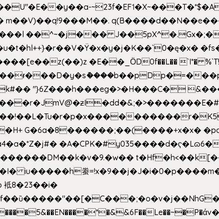
�E��y��a-~23f�EF˦�X~���T�*$�Aʑ��K�
sm� m��V)��q!9���M��. q(B����d��N��e�
l++}�r��V�Ÿ�x�y�j�K��`0�ę�x� �fs�LMMP5]hc
��ɍ���D�y�sު����b��pDp�=���
�k#�� "}6Z���h���eg�>�H���C� 
&��!��L�Tu�r�p�x����������r�K5
��H+ G�6a�8������;��(����+x�x� �p
�a�*Z�j#� �A�CPK�#y035����d�ҁ�Lɷ6�
[�,�������DM��k�v�9.�w�� t�Hf�h<��
 iu�����h䖭=!x�9��j�J�i�0�p�� ��m�{�M
 袛8�23��i�
f��ȕ�����"��[�C���;�o�v�j��NhG�m