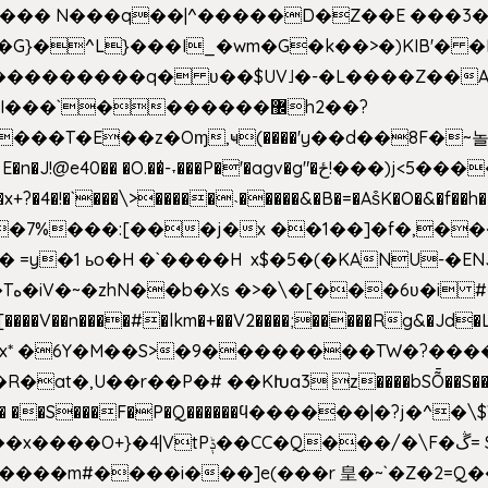
^��� N���q��|^�����D�Z��E ���3�
�o�G}�^L}���I_�wm�G�k��>�)KIB
��Q���������q� ʋ��$UV˩�-�L����Z��
��`�������޼h2��?
�E��z�Oɱ,ҹ(����'y��d��8F�~놀r m'6n
gv�g"�ځ!���)j<5������;�f��aX���_�s��?���@�xE]�
4�!�`���\>�����˴�����&�B�=�As͒K�O�&�f��
%���:[���j�x ��1��]�f�,���O!
� =y�1 ьo�H �`����H x$�5�(�KANU-�
0[����V��n����#�lkm�+��V2����;�����Rg&�Jd�L
s�Bx* �6Y�M��S>�9��������TW�?���
��R�at�,U��r��P�# ��KԽa3 z����bSȬ��S��*
��5� ��S���F�P�Q������ϥ������|�?j�^
���m#����i���]e(���r 皇�~`�Z�2=Q�