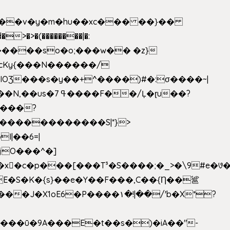
|��v�y�m�hu��xc��� ��}��
w�����so�o;���w�� �z}
OƷ���s�y��+^����)#�:σ����~|
�������������S|*}>
I|��6=|
³�S����;�_>�\9#e�꣗������ɓ<��N�o�C���G�
�J�X1oE6�P����۱�!|��/'b�X*?
����ū�9A���E�t��s�)�iA��"-