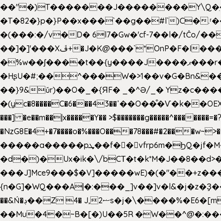
��"�)T�������J��������Y\Q�ִ�1nM LO��P���ކ�_��.���.1���������=z 
�T�82�}p�}P��x���`��g��#l`)C�
�(���:�/v�D� 6l7�Gw�'cf-7��l�/tĈ
��]�]'���Xڦ+�J�K@���`*OnP�F�I�����n����ˎ���E>���% ���y���0��/J|Wz��Dn 'j.�8�
�%w��ʃ����t��{y����J����ޕ���r��d�$e҅b�e���� Y����ǟ�яc�����MG�p-+�S�:��=�[�x��aS����d�}
�HʂU�#;��^���W�>1��v�G�Bn&
��}9&ǔr)��O�_�{ЯF� _�^Ə/_� Yz�c����
�(yc�8����C�6���43��ߴ��O��͒�Ѵ�k��OEX�2�,�)�t��@���aw����;�׷o�_��2�sy��.�=W�n��߃�{4��ߑ��i�8V6v4W�9��s���g�
���] �e��m��|x�����Y�� >$�������g�����^�������=�?��n?~;͝�
�NzG8E�4+�7����o�%���O���78���#�2���w~
�����a�����pܜ��f��vfrp6m�ϦQ�jf�M����J:�x��-?u��4��5�%@$0 �t-
�d�)�Ux�ik�\/bCΤ�t�k*M�J��8��d>�%
���J]Mce9���$�V]�����wE)�(�"��+z���
{n�G]�WQ���A|�:���_]v��]v�l&�j�z�Ҙ
��&Ń�ڊ��Z 4� J,ޟ2s�j�\
��Mu�4�~B�[�)U��5R �W��^@�:����3 v����7�g����s�