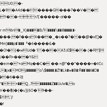
U0;�-
'� �L�9�A4d������G���7��V� �
AY��~ rԮ`�����-a!��
�_X}�i���B/����\��i8����:�-
h�Mm)���p�`���ᅢ�6����&�
�{�wUd� 1 ���A3;iE$�� (�R |
ENJ��R+���Y&
�jx�MOj����� o\$����;�Ź1�Lk�w�B�:Ř��`��6�D�
��6��겪
�!+��Q ,7������Z��UuW�,o
�\$V��刜�{�u]{6O�`9��-
�!