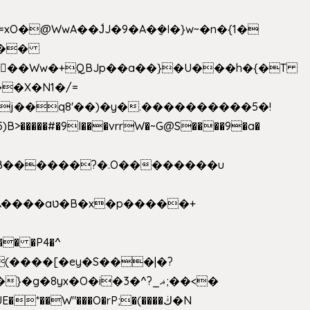
>�����#�9I���vrrW�~G@S����9�a�
�B������?�.O��������u
�� �P4�^
8yx�O�i�3�^?_ޣ;��<�
*��W"���O�rP;�(����ڬ�N