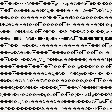
��n�;W����yzp�%�Aá8� � �$��
�(�Ƶ��Bu#�)�1Q�,`��H��2w� \�\4U{
��b��<�S��� R�"�`�$r�9E2�ZJɾ���i�
DRʢ�O��}�?������+ ��� ��(�h�q
<��iY�DLvb0l�P�^��Oʔ��CX۝`�;`��)b���'�p�&v5(� �_ ��g�ӯ_ C���s�����K���n
��н��N;W6����jo�%w��Wo"�x�D��?��^�}�5�
�^��w�c�C����z���;�+��1`�p�
��wu�A�E�ޥ������ǿ������m��d�C��9��e�D��1�2�/��H�T �)�+�J{��8�{�z=�09�{���Q
�k����A�_V'_`#�!�xjo�8����} ����^E|��� ��J���x�Y�ݜ�}I�i�;CL}%�.�a
���������)��?��򥞾y���M� � ��
�������:���O�Q�\�71�Q&�7�`��
�6�uū�%`V.N�\�XW)���*�G����/̨��?
���Q��W�L�����[��W/?��I�凷�����
((��"i�v7�O��iw�y�s��x�{� Z}$g�>��ݳO��]��[�3d��_oަi�j��|�����3�+.�?'��g����.y��s��u��m��!
���1�L[N�E���&��&�S���n���Z% @p
�;Y��;������Oo���>��;���Z�M�E