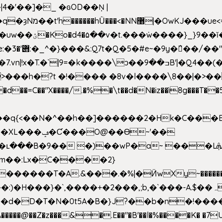
4�'��]�_ �ԍOD��Ņ |
h�{�T
k����\ͻ��ߏ��9B'|�Q4��(��X�N1�/=
�"X����/.�%�\t��d�N�iz��ì8g���T��5)B
h�b��q{<��N�^��h��]������2�Hk�C��
��Ɵ~'��
m��:Lx�C����2}
�������T�A.&���.�%|�Ӥw
Xy~�����
d�D�T�N�0t5A�B�}J?��b�n�!����}�g�
�����@��Z�z���&�.E��"�B'��l�%����K� �7UE�