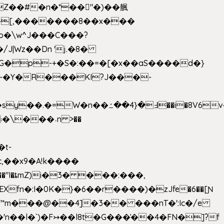
��[,�������8��x���
2o�\w^J���C���?
-�Y�R���KI?J���-
,��x9�A!k����
fn�:I�0K�}�6��r����)�zJfe�6��[Ɲ
"*m���@��4]�3�� ���nT�':Ic�/e