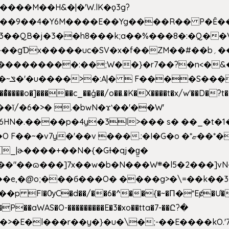
�����M��H&�|�'W.lK�ϙ3g?
�3��QB�j�3��h8���k;a��%���8�:�Q��
f��ZM��#��b؍�� g� _��G��j%���N2rZ�{k��]x{6��?
��*�
6HN�.����p�4y
�3l>��� s� ��_�t�
���.:�I�G�o �*ޏ��*��W;�Ww��CK�۽�� �_��G?
�!�_|ɚ����+��N�{�Gɫ�qj�g͖�
�N���W܍�l5�2���]vN���$�B�SX�ӽ��'��
e,�@o;���б���O� ����g>�\=��k��3���s
���p FI�ѸC�d��/��6�^��{�~�Π�*Eȼ�
Ư�
��aWAS�O-���������E�3�xo��tta�7-��Ը?�
>�E�l���r��y�}�u�\�;-��E����kO.'