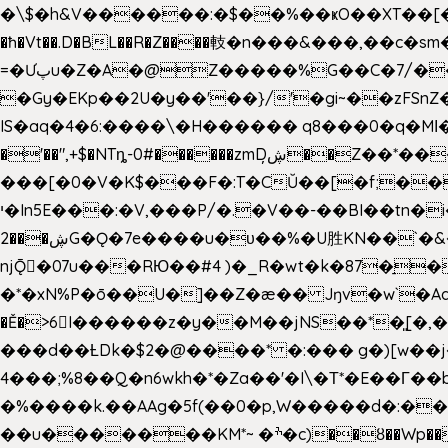
�\$�h&V������:�$��%��ҝO��XT��[��U"
�ħ�Vt��.D�BL��R�Z����䡋�n���&���,��c�
=�Ưپu�Z�A�@Z�����%G��C�7/����l ��^~�j��� J��5pX^�.Gx�;��Ao
�Gy�EKp��2U�y��'��}/'�gi~��zFSnZ�u�t�h
IS�aq�4�6:����\�H������ q8���0�q�Mߊ����[e��z(��)z �E��_ӦD0f��L�� `I*� %`T!
�'��",+$�NTȵ-0#������zmDڜ̦�
�Z��*��
���[�0�V�K$���F�:T�CŬ��[�f;�
י�In5E���:�V,���P/�.�V��-��BI��tn�i���r�JmV@�ƶI�dd�&;�>�������E�#�}b\S!��=4$,�����?n�۴X�2n�ڕiV�%l�X>�
2���ڜG�Ǫ�7e����u�υ��%�U胜KN��
`�
njǬ�07u���RЮ��#4 )�_R�wt�k�87�̠
�*�xN%P�ō��U�]��Z�æ�� Jŋv�w`�Aa4
�Ě�>6򁊔I������z�y��M��jNS��*�͈
���d��ȽDk�$2�@����* �:��� g�)[w��j�I�
4���;%8��Q�n6wkh�*�Za��'�I\�Τ*�E��Γ��b
�%����k.��AAg�5f(��0�p,W�����d�:��
��u�������KM*~ �ׯ�c)��ȣ��Wp������5&��EN����*�&&6F��Le��~�P�άv����ui?