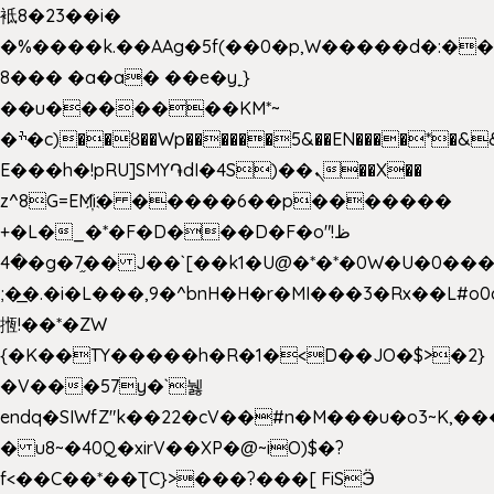
袛8�23��i�
�%����k.��AAg�5f(��0�p,W�����d�:�
8��� �a�a� ��e�y˿}
��u�������KM*~
�ׯ�c)��ȣ��Wp������5&��EN����*�&&6F��Le��~�P�άv����ui?
E���h�!pRU]SMY֏dI�4S)��ܢ��X��
z^8G=EM҉i� �����6��p�������
+�L�_�*�F�D���D�F�o"ظ!
�4�g�7֦�� J��`[��k1�U@�*�*�0W�U�0����_������äp�)2>�`@n����5DW˃��
;�͟�.�i�L���,9�^bnH�H�r�MI���3�Rx��L#o0d
揯!��*�ZW
{�K��TY�����h�R�1�<D��JO�$>�2}
�V���57y�`뉋
endq�SIWfZ"k��22�cV��#n�M���u�o3~K,
� u8~�40Q�xirV��XP�@~iO)$�?
f<��C��*��ƮC}>���?���[ FiSӬ