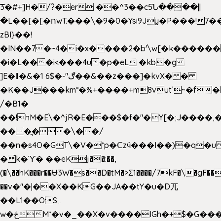
͞3�#+]H�/?�er ��^3��c5Ն����||
�L��[�[�חwT.���\�9�0�Ysi9Jy�P���!7���,�>�P�z�k��-
zBI}��!
�lN��7�~4�i�x����2�b'\w[�k����
�i�L���i<���4u�p�eL �kb�g
]E�ǁ�&�1 6$�-"ڰ��&��z���]�kvX� �
�K��J���km*�%+����+m8vut`~�f�޶CF
/�B1�
��!hM�E\�^jR�E���$�f�"�Y[�;J����,
���ֲ��\��/
��n�s4O�GT\�V�*p�ᑕzӵ���I��)�q�u
� ̀k�ϓ� ��eKj��:��,
(�\��hK���r��Ʉ3W�s��D�tM�>Ʃ1����/7kF�\�gF
��v�"�|��X��KG��JA��tY�u�D兀
��L1��OS۔
w�ځM*�v�_��X�v����IGh�+$�G���]e�`�I�n��YzeU('Lr�2���l�Tnx��hm�B��,�,�E��_��ֲ