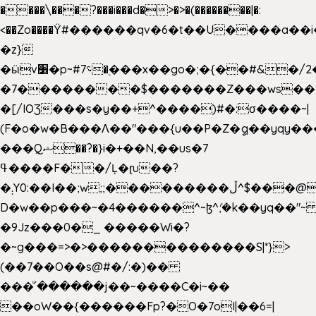
����\���?���i���d�>�>�(��������|�:
<��Zo����Ϋ#������qv�6�t��U����a��i
�z}
�ӹv׸�p~#؝7�֭���x��go�;�{��#&�/2���j���pO����/^�<�>ޝx7O�"\%�����cKy{���N������/
�7��������$�������Z���ws���.
�[/IOƷ���s�y��+^����)#�:σ����~|
(F�o�w�B���Ʌ��"���{u��P�Z�ީq��yqy����ܙ��=��x���>���
���Qޝ��?�}i�+��N,��us�7
ߟ����F��/Ļ�ɽu��?
�܄Y0:��I��;w;;���������ڵ^$�͏��@�����֡�t��v�_�:G���i;GWR�n4�gO������?
D�w��p���~�4������^~ɮ^ܺ;�k��yq��"~ 
�9Jz���0�_ �����Wi�?
�~g���=>�>��������������S|*}>
(��7��O��s@#�/:�)��
���ͧ՛������j��~����C�i~��
��oW��{������Fp?�O�7oI|��6=|