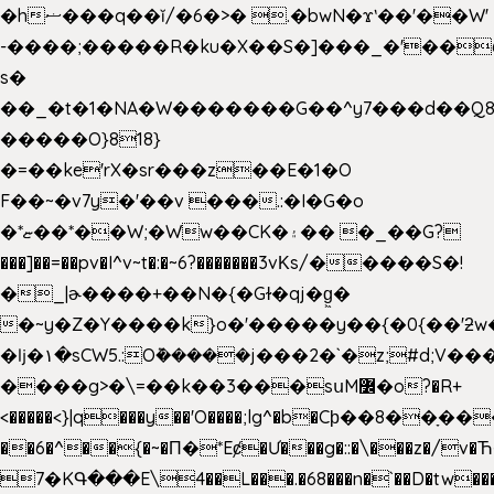
�hޟ���q��ĭ/�6�>� .�bwN�ϫˋ��'��W'
-����;�����R�ku�X��S�]���_�'��
s�
��_�t�1�NA�W�������G��^y7���d��Q8
�����O}818}
�=��ke'rX�sr���z��E�1�O
F��~�v7y�'��v ���.:�I�G�o
�*ޏ��*��W;�Ww��CK�۽�� �_��G?
���]��=��pv�I^v~t�:�~6?�������3vΚs/�����S�!
�_|ɚ����+��N�{�Gɫ�qj�g͖�
�~y�Z�Y����k}o�'�����y��{�0{��'ƻw��"��ɷ���]7x��w�b
�ǉ�۱�sCW5.:O݉�����j���2�`�z;#d;V��
����g>�\=��k��3���sսM߼�o?�R+
<�����<}|q���y��'O����;lg^�b�Cϸ��8��ָ�
��6�^��{�~�Π�*Eȼ�
Ư���g�::�\���z�/v
7�KԳ���E\4��L���.�68���n�`��D�tw��