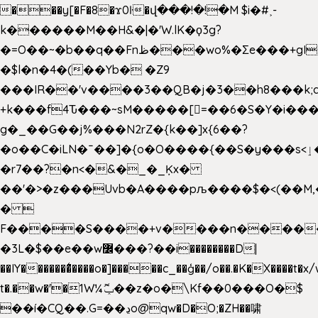
���y[�F�8�ϫ0ŀ�վ���!�!�M $i�#˲-
k������M��H&�|�'W.lK�ϙ3g?
�=O��~�b��q��Fnظ���wo%�Ʃe���+gI��9��4�Y6M����E��Yg����R�� P�Ȇ����w��+'�w��Q��p
�$l�n�4�(��Yb� �Z9
���IR��'v����3��QB�j�3��h8���k;
+k���f4Ԏ���~sM�����[=��6�S�Y�i���
g� _��G��j%���N2rZ�{k��]x{6��?
�o��C�iLN�ˉ��]�{o�O����{��S�y���s<ٳ���������:��;W��}
�r7��?�n<�&�_�_Ķx�
��'�>�z���Uvb�A����pљ����$�<(��M,�~ݏ�'�u����>�
� 
F����S����+v����n����
�3L�$��e��w߼���?��i��������D|
��IY�������͛����o�]�����c_��ģ��/o��.�K�X����t�x
t�.��w�'�1W¼ݕޮ��z�o�\Kf��0���O�
$
��í�CQ��.G=��ڍo@qw�D�O;�ZH��啸