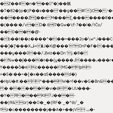
�Z��#�n�*��"�)��䑺
�T�82�}p�}P��x���`��g��#l`)C�.
������Z]��e M���[,�������8�
�(���:�/v�D� 6l7�Gw�'cf-7��l�/tĈo/
��0���@-
�b��t��z����^���=���2o�\w^J���C
��]�]'���Xڦ+�J�K@���`*OnP�F�I�����n����ˎ���E>���%
���y���0��/J|Wz��Dn 'j.�8�
�%w��ʃ����t��{y����J����ޕ���r��d�$e҅b�e����
Y����ǟ�яc�����MG�p-
+�S�:��=�[�x��aS����d�}
�HʂU�#;��^���W�>1��v�G�Bn&
� ������vi�Ə �IJU���-
�Y�R���KI?J���-
��}9&ǔr)��O�_�{ЯF� _�^Ə/_�
Yz�c��������j��A�+��jV ݖ�-