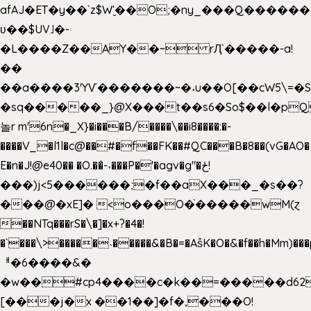
afAJ�ET�y��`z$W'̮��O;�ny_���Q���
ʋ��$UV˩�-
�L����Z��AY��~ rԮ`�����-a!
��
��a����3'YѴ�������~�˖u��O[��cW5\=�SI�
�sq�����_}@X���t��s6�So$��l�pQ
놀r m'6n�_X}�i���B/����\��i8����:�-
����V_�l1l�c@��#�f��FK��#QC���B�8��(vG�AO�
E�n�J!@e40�� �O.��̍-˕���P�'�agv�g"�ځ!
���)j<5������;�f��aX���_�s��?
���@�xE]� <o���O�֙�����wM(ɀ
��NTq���rS�\�]�x+?�4�!
�`���\>�����˴�����&�B�=�As͒K�O�&�f��h�Mm)���p
ᅢ�6����&�
�w��#cp4����c�k��=�����d62
[���j�x ��1��]�f�,���O!