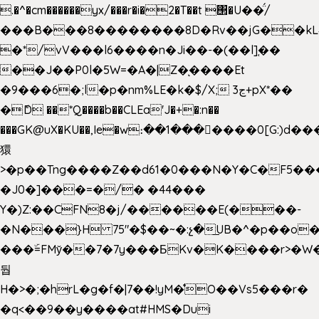
.�^�cm������yx/���r�i�2�T��t ΢�U��̈́/
���B���8��������8D�Rv��jG��kL
�*/vV���l6����n�Ji��-�(��l]֚��
��J��P0l�5W=�A�|Z�ͅ����Et
�9���6�;l�p�nm%LE�k�$/X; ڃ3+pX*��
�ެD ��*Q����b��CLEa'J�+�:n��
���GK@uX�KU��,Ie�w։��1���􆆕����0[G:)d��
獧
>�p��Tng����Z��d61�0���N�Y�C�F5���
�J0�]���=�/� �44���
Y�)Z:��CFN8�j/������E(���-
�N���}H 75"�$��~�:չ�͟UB�^�p��o
���ۜ=FMy̌��7�7y���БKv�K����r>�W
둽
H�>�;�hrL�g�f�|7��!yM�̊O��Vs5���r�
�q<��9��y����at#HMS�Dui