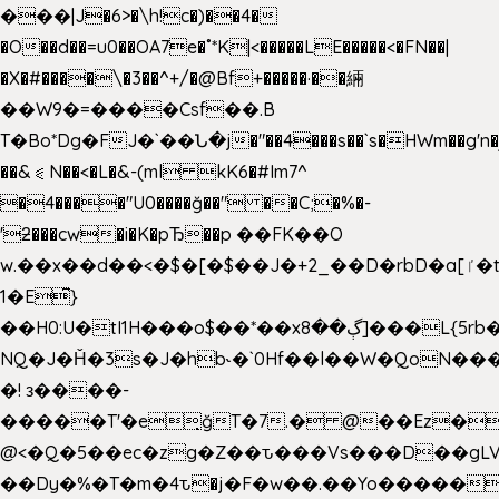
���|J�6>�\h!c�)��4�
�O��d��=u0��OA7e�˚*K
|<�����LE�����<�FN��|
�X�#����\�3��^+/�@Bf+�����·��緉
��W9�=����Csf��.B
T�Bo*Dg�FJ�`��Ն�j�"��4���s��`s�HWm��g'n�ږ�Ht�!
��&⪗N��<�L�&-(ml kK6�#Im7^
�4����"U0����ğ��" ��C;�%�-
'ƻ���cw�i�K�pЂ��p ��FK��O
w.��x��d��<�$�[�$��J�+2_��D�rbD�a[ٵ�t9?
1�E͆}
��H0:U�tI1H���o$��*��xڳ��8]���L{5rb�����b
NQ�J�Ȟ�3s�J�hb˞�`0Hf��l��W�QoN�
�! з����-
�����T'�e͉ğT�7.� @��Ez�
@<�Q�5��ec�zg�Z��ԏ���Vs���D��gLV
��Dy�%�T�m�4ԏ�j�F�w��.��Yo�����