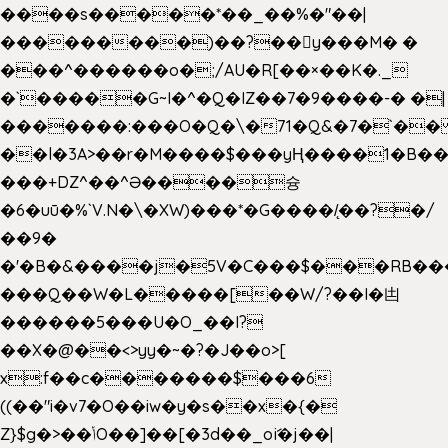
����s�����*��_��%�"��|
���������)��?��򥞾y���M� �
���^������o�;/AU�R[��×��K�._
�`�����G~I�^�Q�IZ��7�9����-� �|
�������:���O�Q�\�71�Q&�7�`�
��l�3A>��r�M����$���yҢ����1�B��
���+DZ^��^Ə����슝
�6�uū�%`V.N�\�XW)���*�G����/̨��?�/
��9�
�'�B�&����j�5V�C���$���RB��
���Q��W�L�����[��W/?��I�凷
������5���U�O_��I?
��X�@��<>yy�~�?�J��o>[
x:f��c�������$���6
((��"i�v7�O��iw�y�s��x�{�
Z}$g�>��ݳO��]��[�3d��_oަi�j��|