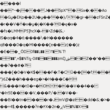
����l
��^~�j��� J��5pX^�.Gx�;��Ao
�Gy�EKp��2U�y��'��}/'�gi~��zFSnZ�
�r��V�Ÿ�x�y�j�K��`0�ę�x�
�fs�LMMP5]hcX�ޚ�>Zd�|&,-
IS�aq�4�6:����\�H������
q8���0�q�Mߊ����[e��z(��)z
�E��_ӦD0f��L�� `I*� %`T!
�'��",+$�NTȵ-0#������zmDڜ̦�
�Z��*��
��7��#�7!
���[�0�V�K$���F�:T�CŬ��[�f;��
"}6Z���h���eg�>�H���C�
&���H�t0�=�O���V��4��
י�In5E���:�V,���P/�.�V��-
��BI��tn�i���r�JmV@�ƶI�dd�&;�>
��=4$,�����?n�۴X�2n�ڕiV�%l�X>�