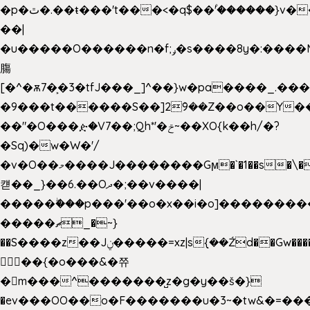
�p�ٿ�.��ŧ���'t���<�q$��۫'������}v����ݚ�F��{����:l��ɞ�N����~�>|
��|
�u�����O������n�f;ݛ�s����8y�:����M�
膓
[�^�ѫ7�͕�3�tfJ���_]^��}w�pa����_.��
�9���t������S��]2ܰ9��Z��o��Y�
��"�O���ዽ�V7��;Qh*'�ݗ~��XO{k��h/�?
�Sq)�w�W�'/
�v�O��މ����J��������Gϻ�`�1��s�\����'�I���ݭE��~%��;]���M|szvѺ5
컏��_}��6.��Oދ�;��v����|
�����ۖ���p���'��o�x��i�o]��������
�����ޗ_�~}
��S����z��Jݧ�����=xz|sܼ{��Źd��Gw�����n~
𳏮 ��{�o���&�쮸
�󧽑m���^�������̺z�g�y��š�}
�ev���OO��o�F�������u�3~�tw&�=�