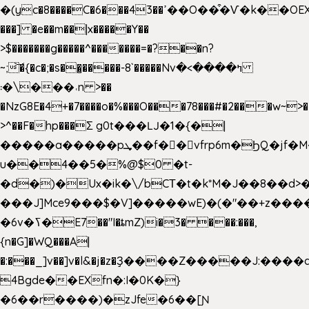
�(yc�8����C�6���43��ߴ��O��͒�Ѵ�k��OEX�2�,�)�t��@���aw����;�׷o�_��2�sy��.�=W�n��߃�{4��ߑ��i�8V6v4W�9��s���g�
���] �e��m��|x�����Y��
>$�������g�����^�������=�?��n?
~;͝�{�c�;�s��̺�����-8`�����Nvߤ����>�
��\�܃�˓n >��
�NzG8E�4+�7����o�%���O���78���#�2���w~>�
>^��F�hp���Σ g0t���Ǉ�1�{�|
�����a�����pܜ��f��vfrp6m�ϦQ�jf�M����J:�x��-?
u��4��5�%@$0 �t-
�d�)�Ux�ik�\/bCΤ�t�k*M�J��8��d>�%
���J]Mce9���$�V]�����wE)�(�"��+z����
�6v�ߖ�E7��"I�ȶmZ)i�3� ���:���,
{n�G]�WQ���A|
�:���_]v��]v�l&�j�z�Ҙ����Z�����J:���
4Bgde��EXfn�:I�0K�}
�6��r����)�zJfe�6��[Ɲ