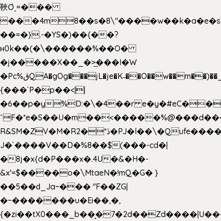
䩡Ơ˼=���
���4m8��s�8\"����w��k�a�e�s\n
��=�}.-�YS�)��{��?
ʜ0k��(�\������%��O�
�į�����X��_�>̲���I�W
�Pc%ڨQA�gOg���jL�je�K˗��O��w��m��)��_��Rߊu>
{���`P�p��<||
�6��p�y%D:�\�4��r e�y�#eC��
ˇF�*e�S��U�m��<�����%@���d���
R&SM�ZV�M�R2�*ڏ�PJ�l��\�Qufe����<�l���
J�`����V��D�%8��$(���-cd�|
�8j�x{d�P���x�.4U�&�H�-
&x'=$����o�\MtaeN�!mQ�G� }
��5��ԁ_Ja~��� "F��ZG|
�~�������u�Ei��,�,
{�zi��tX0���_b��̘�7�2d��Zd����|U�