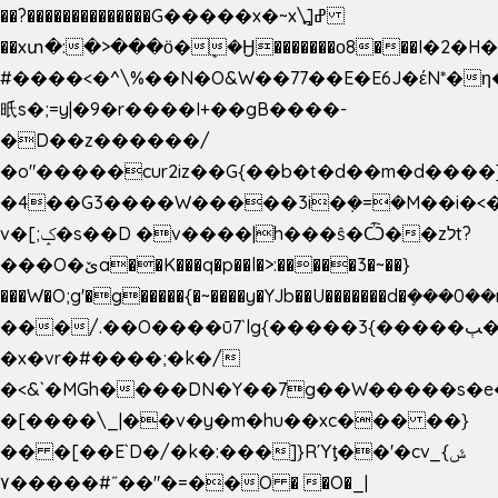
��?��������������G�����x�~x\߽]ߝ
��xտ�:�>���ӧ�ܷ�Ӈ�������ο8���I�2�H��
#����<�^\%��N�O&W��77��E�E6J�έN*
㫝s�;=y|�9�r����I+��gB����-
�D��z������/
�o"�����cur2iz��G{��b�t�d��m�d����]�h
�4��G3����W�����3i�ܼ�=�M��i�<��&
v�[;ݤ�s��D �v����|h���ŝ�Ѽ��zלt?
���O�ێa��K���q�p��l�>:�����3�~��}
���W�O;g'�g�����{�~����y�YJb��U�������d�ܻ�
���/.��O����ū7`lg{�����3{�����ﭓ��ltr
�x�vr�#����;�k�/
�<&`�MGh����DN�Y��7g��W�����s�
�[����\_|��v�y�m�hu��xc��� ��}
�� �[��E`D�/�k�:���]}RΎƫ��'�cv_ݜ}
��˝#�����۷O � �O�_|
��=�