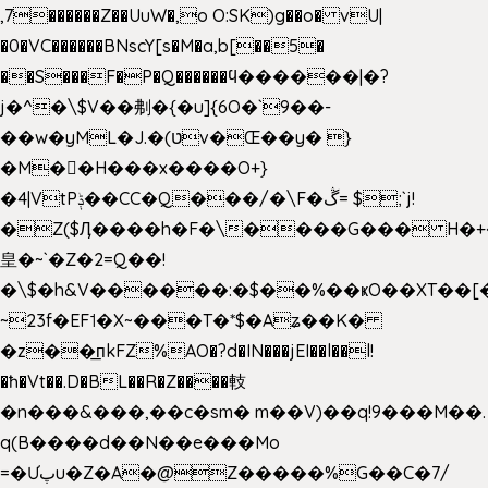
,7������Z��UuW�,o O:SK)g��o� vU|
�0�VC������BNscY[s�M�a,b[��5�
��S���F�P�Q������ϥ������|�?
j�^�\$V��刜�{�u]{6O�`9��-
��w�yML�J.�(טv�Œ��y� }
�M��H���x����O+}
�4|VtPݙ��CC�Q���/�\F�ڴ= $;`j!
�Z($Ӆ����h�F�\����G��� H�+
皇�~`�Z�2=Q��!
�\$�h&V������:�$��%��ҝO��XT��[
~23f�EF˦�X~���T�*$�Aʑ��K�
�z��͟пkFZ%AO�?d�IN���jEI��l��l!
�ħ�Vt��.D�BL��R�Z����䡋
�n���&���,��c�sm� m��V)��q!9���M��.
q(B����d��N��e���Mo
=�Ưپu�Z�A�@Z�����%G��C�7/