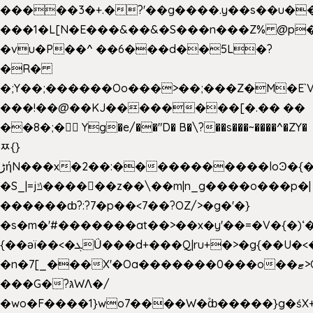
�����3�+.�?'��g����.y��s��u�
���1�L[N�E���&��&�S���n���Z% @p
�vu�P��^ ��6���d��5L�?
�R�
�;Y��;������Oo���>��;���Z�M�E
���!��@��KJ��������[�.�� ��
��8�;�򜸥 Yg�e/��"D�
B�
\?��s���~����^�ZY�
ﾹ{}
����������loϿ�{�nl^<�گ;��#�c��s.^^~�qF��w
ڑήN���x�2��:�
�S_|=jݿ������z��\��m|n_g����o���p�|
������ȸ?:?7�p��<7��?OZ/>�g�'�}
�s�m�'#�������at��>��x�y'��=�V�{�)ʻ�
{��ǝï��<�ܓǗ���d+���Q|ru+�>�g{��U�<�������x���U��?
�n�7[_���X'�Oa�������0���o��ޓ>O�ޝ�>
���G�?גּWΛ�/
�wo�F����1}wo7����W�۫ȸ�����}g�ś