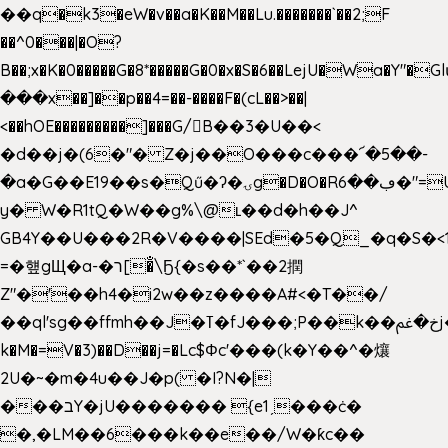
��q�k3�eW�v��a�K��M��Lu.�������`��2;F
��^0���|�O?
B��;x�K�0�����G�8*�����G�0�x�S�6��LejU�Wa�Y"
���x��]��p��4=��-����F�(cL��>��|
<��hOE���������]���G/B��3�U��<
�d��j�(6�"� Z�j��O���c���՜�5��-
�a�G��E19��s�Qű�ʔ�ۍg�D�O�Rڢ��6�"=Uh����
y� W�R1tQ�W��g%\@ʟ��d�h��J^
GB4Y��U���2R�V����|SEd�5�Q_�q�S�<1
=�헆gЩ�a-�ר[�̐\Ҕ{�s��*`��2撋
Z"�'��h4�i2w��z����A#<�T��/
��ql'sg��ffmh��J�ߠ�fJ���;P��k��خ�ﰬj��0��E8��6G���գN9?
k�M�=V�3)��D��j=�Lc$Φc'���(k�Y��^�爙
2U�~�m�4u��J�p( �I?N�|
���בY�jU������� {e1ˏ���ċ�
�,�LM��6���k��e��/W�ƙc��