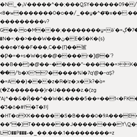
�N_�ݚV�����^��;���QSY������09�/nV{���o_�+�����k��.�/>�N�����N�jO���^�]
<8�w�������0�o��/_��y�^�͝�x��.����7��hg
���������v?
G��.o�M���;��������y=ӛ`�=ݳ�7�ڳ�
�N�=;��>���W���ڽ�E�S�K�{s}
��e�Y��F���,C��{Ƞ��䣉
�Ƿ�=�+s�W�ȿ��@����r�]@�`?
��B��)�@��~�����"~�����=>K�x
��/'b�X*?�����%l�7q'@�~aȘ?
�=A��}���z�R�!z�;x�k?�ؑօ=
(�Z�������}r�U�����z.�(zg
'Aj^��&�Ҋ��^��W�L��
��5��=��1<�FK
�͂3�ȏ�#l'�T�㺫
�HT�aXK������S�B����ū�9A���E�
��"�)T�������J��������Y\Q�ִ
LO��P���ކ�_��.���.1���������=z