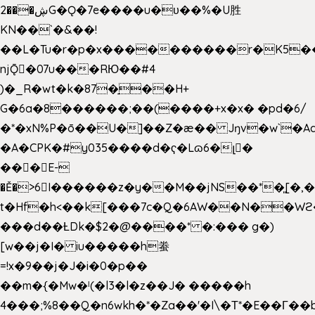
2���ڜG�Ǫ�7e����u�υ��%�U胜
KN��
`�&��!
��L�Tu�r�p�x����������r�K5��
njǬ�07u���RЮ��#4
)�_R�wt�k�87�̠��H+
G�6a�8������;��(����+x�x� �pd�6/
�*�xN%P�ō��U�]��Z�æ�� Jŋv�w`�Aa
�A�CPK�#y035����d�ҁ�Lɷ6�լ�
���E-
�Ě�>6򁊔I������z�y��M��jNS��*�͈[
t�Hf�h<��k[���7c�Q�6AW��N��
���d��ȽDk�$2�@����* �:��� g�)
[w��j�I� iu�����h䖭
=!x�9��j�J�i�0�p��
��m�{�Mw�ˡ(�l3�l�z��J� �����h
4���;%8��Q�n6wkh�*�Za��'�I\�Τ*�E��Γ��