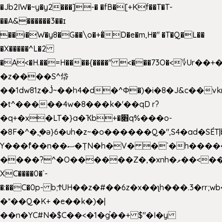
�Jb2IW�~y�y2���]-� �fB�[+Kf��T�T-
��A&������3��ɪ
��i�W�y8�G��\o�+�̊D�e�m,H�" �T�Q�L��
�X�����^L�2
�A<�H.��=H����{����" <���73O�<؇Ur�
�z����S^帒
��1dw81z�J̔~��h4�d�
^Φ�)�i�8�J&c��v
�t^�����4w�8���k�'��qD r?
�q+�x�LT�}a�Ҡb+�׋q%���o-
�8F�^�ܾ,�ә}6�uh�z~�o������Q�",S4�ad�SÉT|b
Y���f̄��n��ސ�ȚN�h�V� �`�h�����|
����?^�O������Z�,�xnh�ވ��<���u4Ɠ��+�
XC����0�`-
�:��C�0p- b;ϮUH��z�#��6z�x��ʅh���.3�rr
�*��Q�K+ �e��k�)�|
��n�YC#N�$C��<�1�g֡��+ $"�I�y