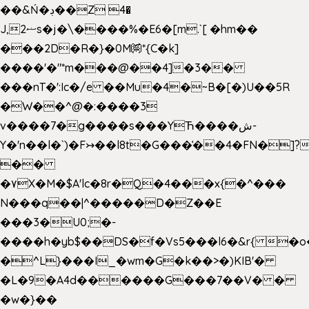
��&Ń�ڊ��Z 4�
J,ޟ2s�j�\����%�E6�[m.`[ �hm��
���2D�R�}�0M㉀*{C�k]
��
��'�"*m���@��4]�3��
���nT�':Ic�/e ��Mu�4�~B�[�)U��5R
�W��^@�:����3
v����7�g����s���YЋ����ش-
Y�'n��l�`)�F↣��l8t�G���͑��4�FN�]?
��
�۷X�M�$A'lc�8r�Q�4���x{�^���
N���q��|^�����D�Z��E
���3�U0;�-
����h�yb$��DS�f�Vs5���l6�&r{ �o
�^L}���I_�wm�G�k��>�)KIB'�
�L�9�A4d������G���7��V� �
�w�}��