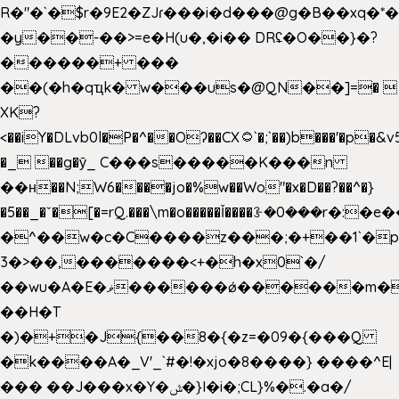
R�"�`�$r�9E2�ZJɾ���i�d���@g�B��x
�y��-��>=e�H(u�,�i�� DRʢ�O��}�?
������+ ���
��(�h�qҵk� w���us�@QN��]=� 
XK?
<��iY�DLvb0l�P�^��Oʔ��CX۝`�;`��)b���'�p�&v5(�
�_ ��g�ӯ_ C���s�����K���n
��н��N;W6����jo�%w��Wo"�x�D��?��^�}
�5��
_�ˇ�[�=rQ.���\m�o�����Ǐ����ꗿ�0���r�:�e�
�^��w�c�C����z���;�+��1`�p
3�>��,�������<+�h�x0`�/
��wu�A�E�ޥ������ǿ������m��d�C��9��e�D��1�2�/
��H�T
�)�+�J{��8�{�z=�09�{���Q
�k����A�_V'_`#�!�xjo�8����} ����^E|
��� ��J���x�Y�ݜ�}I�i�;CL}%�.�a�/