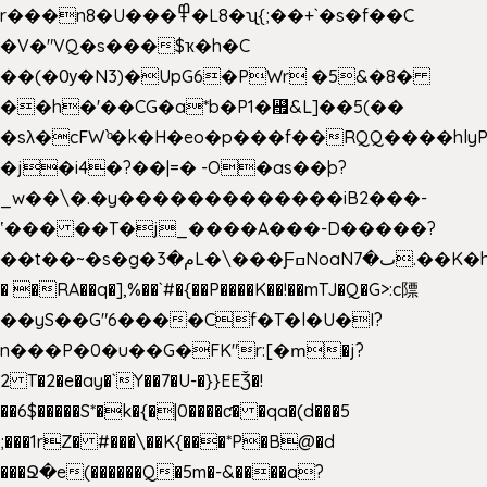
r���n8�U���߾�L8�ʯ{;��+`�s�f��C
�V�"VQ�s���$ҡ�h�C
��(�Ѹ�N3)�UpG6�PWr �5&�8�
��h�'��CG�a*b�P1�꘯&L]��5(��
�sλ�cFW`ͦ�k�H�eo�p���f��RQQ����hlyP8@�CV�*
�j�i4�?��|=� -O�as��þ?
_w��\�.�y�������������iB2���-
ʽ��� ��T�j_����A���-D�����?
��t��~�s�g�م�3L�\���ƑߛNoaNٮ�7.��K�h8K�Ύ���haB��#��>�b�#�f�<��
� �RA��q�],%��`#�{��P����K��!��mTJ�Q�G>:c䧣
��yS��G"6����Cf�T�l�U�I?
n���P�0�u��G�FK"r:[�ՠ�j?
2 T�2�e�ay�`Y��7�U-�}}EEǮ�!
��6$�����S*�k�{�|0����ƈ� �qa�(d���5
;���1rZ� #���\��
K{���*P�B@�d
���Ջ�e(������Q�5m�-&����a?