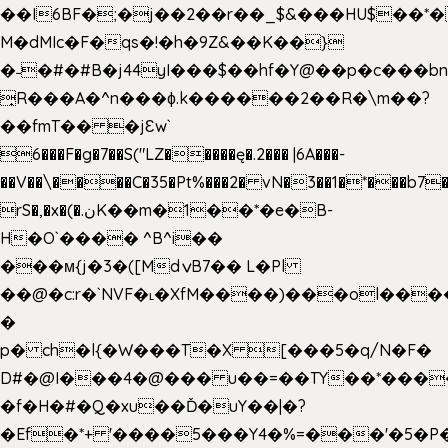
��I6BF�;�j��2��r��_$&���HU$��*
M�dMIc�F�qs�!�h�9Z&��K��}
�˗�#�#B�j44yI���$��hf�Y@��p�c���b
̟R���A�^n���ɸ.k������2��R�\m��?
��fmT�� �jԐw`
6���F�g�7��S("LZ�����ę�.2��� |6A���-
��V��\����C�35�Pt%���2� vN�3��1�*���b7�
rS�,�x�(�.نK��m�1��*�e�B-
H�O`���� ^B^i��
���м{j�3�([MdݍB7�� L�Pl
��@�c:r�`NVF�˪�XfM����)���ol���
�
p� ch�l{�W���T�X [���5�q/N�F�
D#�@I���4�@��� u��=��TY��*���
�f�H�#�Q�xu��Ď�uY��|�?
�Ef�*+ '����5���Y4�%=���'�5�