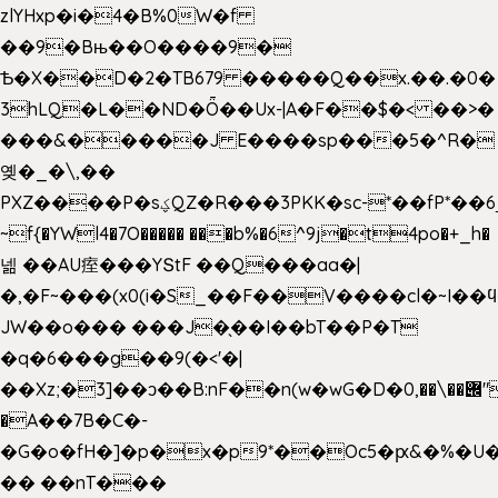
zlYHxp�i�4�B%0W�f
��9�Bњ��O����9�
Ѣ�X��D�2�TB679 �����Q��x.��.�0�
3hLQ�L��ND�Ȫ��Ux-|A�F��$�< ��>�
���&�����J E����sp���5�^R�
옞�_�\,��
PXZ����P�sؼQZ�R���3PKK�sc-*��fP*��6_̦Q���H�hl��a��j��dӤ�ܥ�Ք�7�)S�_3y��@�n-
~f{�YWl4�7O����� ���b%�6^9j�t4po�+_h�
넮 ��AU痓���YՏtF ��Q���aa�|
�,�F~���(x0(i�S_��F��V����cl�~I��
JW��o��� ���J�̖��I��bT��P�T
�q�6���g��9(�<'�|
��Xz;�3]��ͻ��B:nF��n(w�wG�D�݌��\��,0"�
�A��7B�C�-
�G�o�fH�]�p�x�p9*��Oc5�ԗ&�%�U
�� ��nT���