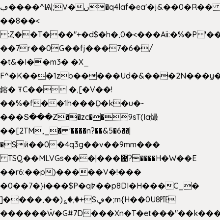
ڢ����^Ѩ|;V�ں�q4laf�ea'�j&��0�R�� J0O
��8��<
:Ȥ��T���"+�d$�h�,0�<�
��Aii:�%�P 
��7r��0G��fj���7�6�/
�t&�I��m3� �X_
F^�K���1zb�����Ud�&���2N���y�
鎔� ŦC�� �,[�V��!
��%�f��1h���Ḏ�k�u�-
���Տ���Z��zc��9sT(Ia熶
��[2TM,_� '����n?��&5�6��|
�Sӥ��0�4q3g��v��9mm���
TSQ��MLVGs���|���޴?����H�W��E
��r6:��p)�����V�!���
�0��7�}i���$P�q߈��p8DI�H���C_�
]����,��)؏�,�+Sڥ�;m{H��0U8㉐
������Ŵ�G#7D���Xn�T�et���"��k����5K