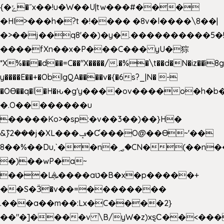
{�ݻ�˝x��!u�W��U|tw���#���
�HI>���h�?t �!���� �8v�l����\8��|
�>��j��q8'��)�y�.����������5�
����fXn��x�P���C��� yU�猔
*X%���d��=C��"X����/.�%�\t��d�N�iz��ì8
y����E��+�OblgQA����v�{�6s?_|N� -
�OƟ��q�l�H�ԋ�g'y����ov����o�h
�.O��������u
�����Ko>�sp:�v��3��)��}H�
&݉}2���j�XL���ݡ�Ƈ���O@��Ɵ~'��
8��%��Du,`��n�؃�CN�(��n��ւ���B�9��
�)��wP�a~
���Lܞ����aט�B�x�p�����+
��S�Ӟ�v��=��������
.���a��m��:Lx�C����2}
��"�]����v \B/yW�z)xȿС��<���