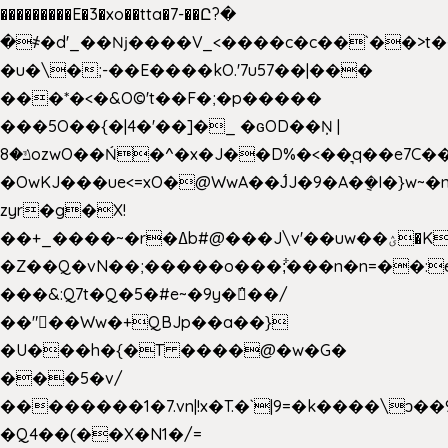
���������E�3�xo��tta�7-��Ը?�
�
҂�d'_��ǋ����V_<����c�c��`��>t�
�u�\�;-��E����kO.'7u57��|���
���*�<�&O©'t��F�;�p�����
���5O��{�|4�'��]�_ �ԍOD��Ņ |
ݿ�8ozwO��Ń�^�x�J��D%�<��͉q��e7C��q�ȝNמ��t'h������hǛ���<�NN޸|
�OwKJ���ue<=xO�@WwA��J́J�9�A�݈�I�}w~�
zyr�g�X!
��+_����~�r�ߡb#@���J\v'��uw��ؽ�Ko�d4�۵��v�t.���݁w����}_}9��ĭ��
�Z��Q�vN��;�����o���;͋���n�n=��:e:�݋'�3:�_
���&:Q7t�Q�5�#e~�9y�݅󈽻��/
��"��Ww�+QBJp��a��}
�U���h�{�T ����@�w�G�
���5�v/
��������1�7.vn|!x�T.�`|9=�k����\ͻ��ߏ��9B'|
�Q4��(��X�N1�/=