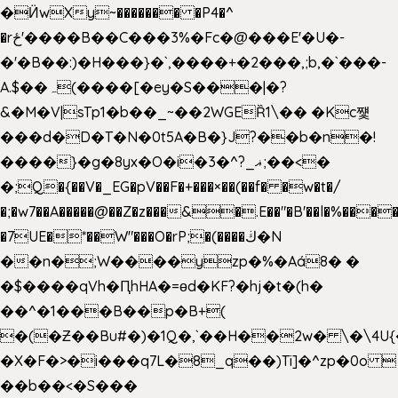
�Ӥw
Xy~������� �P4�^
�rځ'����B��C���3%�Fc�@���E'�U�-
�'�B��:)�H���}�`,����+�2���,;b,�`���-
A.$��ہ(����[�ey�S���|�?
&�M�V|sTp1�b��_~��2WGEȐ1\�� �Kc쩇
���d�D�T�N�0t5A�B�}J?��b�n�!
����}�g�8yx�O�i�3�^?_ޣ;��<�
�;Q�{��V�_EG�pV��F�+���×��(��f� �w�t�/
�;�w7��A�����@��Z�z���&�.E��"�B'��l�%���
�7UE�*��W"���O�rP;�(����ڬ�N
��n�;W����yzp�%�Aá8� �
�$����qVh�ԤhHA�=ɵd�KF?�hj�t�(h�
��^�1���B��p�B+(
�(�Ƶ��Bu#�)�1Q�,`��H��2w� \�\4U{
�X�F�>�i���q7L�8_q��)Ti]�^zp�0o 
��b��<�S���