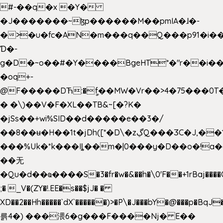
#-��q�x �Y�
�J�������~ɮp������M��pmIA�ɺ�-
�>�u�fc�AN�m���q��Q���p91�i�
Ɗ�-
g�D�~o��#�Y����BgeHT*�"r��i��[
�oq+-
@F�����DЋ:�ީf��MW�Vr��>4�75���0T�
� �\)��V�F�XL��TB&~[�?K�
�jSs��+wi%SID�� d�����e��3�/
��8��ʉ�H��1t�jDh([*�D\�zڲQ���ӠC�J,��1���eJ��U��j�\���&�6­
���%Uk�*k���Iȴ��m�|0���y�D��o�!a�
��无
�Qu�d��ҩ�󠬸���S�3�fr�w�&��h�\0'F��+1rBaj����O$ݓ�0�ڳ�����+���6_�CPB�ˁ>׋�DAR�1qU$���g�%T4�����'ca���9 {
;� _V�(ZY�!.EE�s��$jJ� �
XD��2��Hh�����`dX`������)>�P\�J���bY�@���p�BqJ
륽4�) ���渨6�g���F����Nj� E��