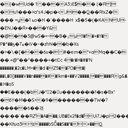
�{�wUd� 1 ���A3;iE$�� (�R |
�u1���>a*s4J�p�<Ji��Q��R!xZ�!
��� =y�1 ьo�H �`����H x$�5�(�KANU-
�ENJ��R+���Y&
�@��3@wS�=~�B�ۊµ1�f�+�Y�
P�^��ҕ�Tە�iV�~�zhN��b�Xs
�>�\�[���6ʋ�i #�e:m�*+aMq��C�
��.+@"��"����+�tϾc 4�r�H�#�'N
������;�2c�LM=��d �Z5��?O�t�|
��L�0[����V��n����#�lkm�+��V2����;�����Rg&�
�:H�oSۤ
��E���(�bJ�*2�u������i�1�s�Bx*
�6Y�M��S>�9��������TW�?
�����6��겪
��:��`��RZ'�A���,UB�Ex2f�d�֠Ui7J�p2
��KԽa3 z����bSȬ��S��*�!+��Q