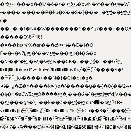
�hޟ���q��ĭ/�6�>� .�bwN�ϫˋ��'��W'
-����;�����R�ku�X��S�]���_�'��
s�
��_�t�1�NA�W�������G��^y7���d��Q8
�����O}818}
�=��ke'rX�sr���z��E�1�O
F��~�v7y�'��v ���.:�I�G�o
�*ޏ��*��W;�Ww��CK�۽�� �_��G?
���]��=��pv�I^v~t�:�~6?�������3vΚs/�����S�!
�_|ɚ����+��N�{�Gɫ�qj�g͖�
�~y�Z�Y����k}o�'�����y��{�0{��'ƻw��"��ɷ���]7x��w�b
�ǉ�۱�sCW5.:O݉�����j���2�`�z;#d;V��
����g>�\=��k��3���sսM߼�o?�R+
<�����<}|q���y��'O����;lg^�b�Cϸ��8��ָ�
��6�^��{�~�Π�*Eȼ�
Ư���g�::�\���z�/v
7�KԳ���E\4��L���.�68���n�`��D�tw��