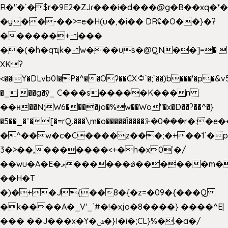
R�"�`�$r�9E2�ZJɾ���i�d���@g�B��x
�y��-��>=e�H(u�,�i�� DRʢ�O��}�?
������+ ���
��(�h�qҵk� w���us�@QN��]=� 
XK?
<��iY�DLvb0l�P�^��Oʔ��CX۝`�;`��)b���'�p�&v5(�
�_ ��g�ӯ_ C���s�����K���n
��н��N;W6����jo�%w��Wo"�x�D��?��^�}
�5��
_�ˇ�[�=rQ.���\m�o�����Ǐ����ꗿ�0���r�:�e�
�^��w�c�C����z���;�+��1`�p
3�>��,�������<+�h�x0`�/
��wu�A�E�ޥ������ǿ������m��d�C��9��e�D��1�2�/
��H�T
�)�+�J{��8�{�z=�09�{���Q
�k����A�_V'_`#�!�xjo�8����} ����^E|
��� ��J���x�Y�ݜ�}I�i�;CL}%�.�a�/