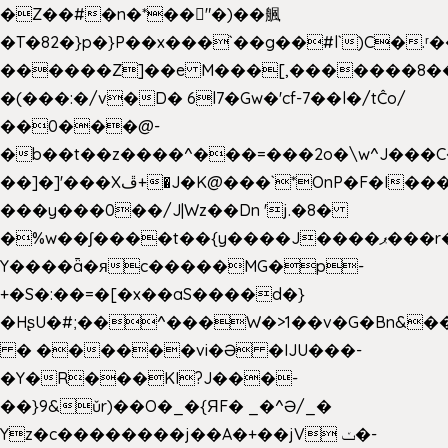
�Z��#�n�*��"�)��䑺
�T�82�}p�}P��x���`��g��#l`)C�.
������Z]��e M���[,�������8�
�(���:�/v�D� 6l7�Gw�'cf-7��l�/tĈo/
��0���@-
�b��t��z����^���=���2o�\w^J���C
��]�]'���Xڦ+�J�K@���`*OnP�F�I�����n����ˎ���E>���%
���y���0��/J|Wz��Dn 'j.�8�
�%w��ʃ����t��{y����J����ޕ���r��d�$e҅b�e����
Y����ǟ�яc�����MG�p-
+�S�:��=�[�x��aS����d�}
�HʂU�#;��^���W�>1��v�G�Bn&
� ������vi�Ə �IJU���-
�Y�R���KI?J���-
��}9&ǔr)��O�_�{ЯF� _�^Ə/_�
Yz�c��������j��A�+��jV ݖ�-