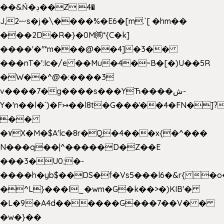
��&Ń�ڊ��Z 4�
J,ޟ2s�j�\����%�E6�[m.`[ �hm��
���2D�R�}�0M㉀*{C�k]
��
��'�"*m���@��4]�3��
���nT�':Ic�/e ��Mu�4�~B�[�)U��5R
�W��^@�:����3
v����7�g����s���YЋ����ش-
Y�'n��l�`)�F↣��l8t�G���͑��4�FN�]?
��
�۷X�M�$A'lc�8r�Q�4���x{�^���
N���q��|^�����D�Z��E
���3�U0;�-
����h�yb$��DS�f�Vs5���l6�&r{ �o
�^L}���I_�wm�G�k��>�)KIB'�
�L�9�A4d������G���7��V� �
�w�}��