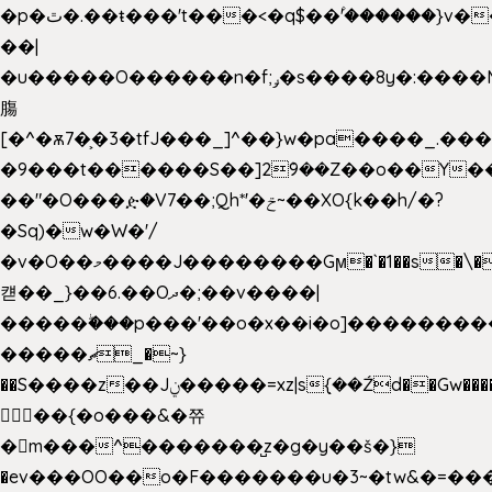
�p�ٿ�.��ŧ���'t���<�q$��۫'������}v����ݚ�F��{����:l��ɞ�N����~�>|
��|
�u�����O������n�f;ݛ�s����8y�:����M�
膓
[�^�ѫ7�͕�3�tfJ���_]^��}w�pa����_.��
�9���t������S��]2ܰ9��Z��o��Y�
��"�O���ዽ�V7��;Qh*'�ݗ~��XO{k��h/�?
�Sq)�w�W�'/
�v�O��މ����J��������Gϻ�`�1��s�\����'�I���ݭE��~%��;]���M|szvѺ5
컏��_}��6.��Oދ�;��v����|
�����ۖ���p���'��o�x��i�o]��������
�����ޗ_�~}
��S����z��Jݧ�����=xz|sܼ{��Źd��Gw�����n~
𳏮 ��{�o���&�쮸
�󧽑m���^�������̺z�g�y��š�}
�ev���OO��o�F�������u�3~�tw&�=�