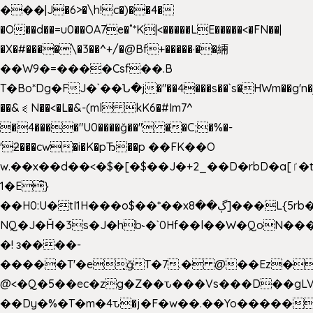
���|J�6>�\h!c�)��4�
�O��d��=u0��OA7e�˚*K
|<�����LE�����<�FN��|
�X�#����\�3��^+/�@Bf+�����·��緉
��W9�=����Csf��.B
T�Bo*Dg�FJ�`��Ն�j�"��4���s��`s�HWm��g'n�ږ�Ht�!
��&⪗N��<�L�&-(ml kK6�#Im7^
�4����"U0����ğ��" ��C;�%�-
'ƻ���cw�i�K�pЂ��p ��FK��O
w.��x��d��<�$�[�$��J�+2_��D�rbD�a[ٵ�t9?
1�E͆}
��H0:U�tI1H���o$��*��xڳ��8]���L{5rb�����b
NQ�J�Ȟ�3s�J�hb˞�`0Hf��l��W�QoN�
�! з����-
�����T'�e͉ğT�7.� @��Ez�
@<�Q�5��ec�zg�Z��ԏ���Vs���D��gLV
��Dy�%�T�m�4ԏ�j�F�w��.��Yo�����