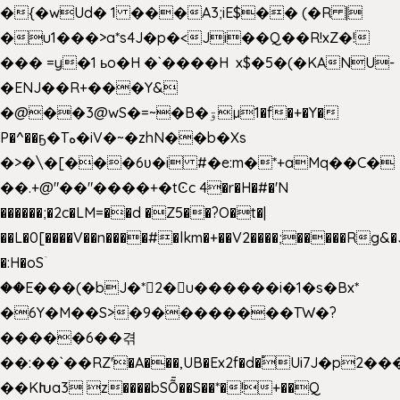
�{�wUd� 1 ���A3;iE$�� (�R |
�u1���>a*s4J�p�<Ji��Q��R!xZ�!
��� =y�1 ьo�H �`����H x$�5�(�KANU-
�ENJ��R+���Y&
�@��3@wS�=~�B�ۊµ1�f�+�Y�
P�^��ҕ�Tە�iV�~�zhN��b�Xs
�>�\�[���6ʋ�i #�e:m�*+aMq��C�
��.+@"��"����+�tϾc 4�r�H�#�'N
������;�2c�LM=��d �Z5��?O�t�|
��L�0[����V��n����#�lkm�+��V2����;�����Rg&�
�:H�oSۤ
��E���(�bJ�*2�u������i�1�s�Bx*
�6Y�M��S>�9��������TW�?
�����6��겪
��:��`��RZ'�A���,UB�Ex2f�d�֠Ui7J�p2
��KԽa3 z����bSȬ��S��*�!+��Q