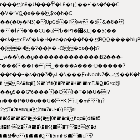
r���n8�U���߾�L8�ʯ{;��+`�s�f��C
�V�"VQ�s���$ҡ�h�C
��(�Ѹ�N3)�UpG6�PWr �5&�8�
��h�'��CG�a*b�P1�꘯&L]��5(��
�sλ�cFW`ͦ�k�H�eo�p���f��RQQ����hlyP8@�CV�*
�j�i4�?��|=� -O�as��þ?
_w��\�.�y�������������iB2���-
ʽ��� ��T�j_����A���-D�����?
��t��~�s�g�م�3L�\���ƑߛNoaNٮ�7.��K�h8K�Ύ���haB��#��>�b�#�f�<��
� �RA��q�],%��`#�{��P����K��!��mTJ�Q�G>:c䧣
��yS��G"6����Cf�T�l�U�I?
n���P�0�u��G�FK"r:[�ՠ�j?
2 T�2�e�ay�`Y��7�U-�}}EEǮ�!
��6$�����S*�k�{�|0����ƈ� �qa�(d���5
;���1rZ� #���\��
K{���*P�B@�d
���Ջ�e(������Q�5m�-&����a?