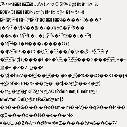
,7������Z��UuW�,o O:SK)g��o� vU|
�0�VC������BNscY[s�M�a,b[��5�
��S���F�P�Q������ϥ������|�?
j�^�\$V��刜�{�u]{6O�`9��-
��w�yML�J.�(טv�Œ��y� }
�M��H���x����O+}
�4|VtPݙ��CC�Q���/�\F�ڴ= $;`j!
�Z($Ӆ����h�F�\����G��� H�+
皇�~`�Z�2=Q��!
�\$�h&V������:�$��%��ҝO��XT��[
~23f�EF˦�X~���T�*$�Aʑ��K�
�z��͟пkFZ%AO�?d�IN���jEI��l��l!
�ħ�Vt��.D�BL��R�Z����䡋
�n���&���,��c�sm� m��V)��q!9���M��.
q(B����d��N��e���Mo
=�Ưپu�Z�A�@Z�����%G��C�7/