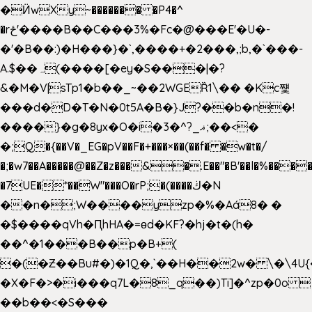
�Ӥw
Xy~������� �P4�^
�rځ'����B��C���3%�Fc�@���E'�U�-
�'�B��:)�H���}�`,����+�2���,;b,�`���-
A.$��ہ(����[�ey�S���|�?
&�M�V|sTp1�b��_~��2WGEȐ1\�� �Kc쩇
���d�D�T�N�0t5A�B�}J?��b�n�!
����}�g�8yx�O�i�3�^?_ޣ;��<�
�;Q�{��V�_EG�pV��F�+���×��(��f� �w�t�/
�;�w7��A�����@��Z�z���&�.E��"�B'��l�%���
�7UE�*��W"���O�rP;�(����ڬ�N
��n�;W����yzp�%�Aá8� �
�$����qVh�ԤhHA�=ɵd�KF?�hj�t�(h�
��^�1���B��p�B+(
�(�Ƶ��Bu#�)�1Q�,`��H��2w� \�\4U{
�X�F�>�i���q7L�8_q��)Ti]�^zp�0o 
��b��<�S���