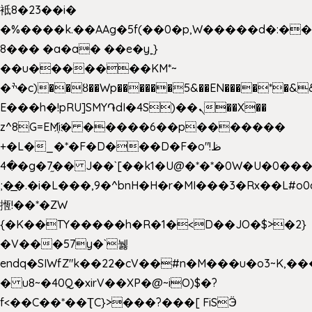
袛8�23��i�
�%����k.��AAg�5f(��0�p,W�����d�:�
8��� �a�a� ��e�y˿}
��u�������KM*~
�ׯ�c)��ȣ��Wp������5&��EN����*�&&6F��Le��~�P�άv����ui?
E���h�!pRU]SMY֏dI�4S)��ܢ��X��
z^8G=EM҉i� �����6��p�������
+�L�_�*�F�D���D�F�o"ظ!
�4�g�7֦�� J��`[��k1�U@�*�*�0W�U�0����_������äp�)2>�`@n����5DW˃��
;�͟�.�i�L���,9�^bnH�H�r�MI���3�Rx��L#o0d
揯!��*�ZW
{�K��TY�����h�R�1�<D��JO�$>�2}
�V���57y�`뉋
endq�SIWfZ"k��22�cV��#n�M���u�o3~K,
� u8~�40Q�xirV��XP�@~iO)$�?
f<��C��*��ƮC}>���?���[ FiSӬ