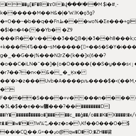
���y[�F�8�ϫ0ŀ�վ���!�!�M $i�#˲-
k������M��H&�|�'W.lK�ϙ3g?
�=O��~�b��q��Fnظ���wo%�Ʃe���+gI��9��4�Y6M����E��Yg����R�� P�Ȇ����w��+'�w��Q��p
�$l�n�4�(��Yb� �Z9
���IR��'v����3��QB�j�3��h8���k;
+k���f4Ԏ���~sM�����[=��6�S�Y�i���
g� _��G��j%���N2rZ�{k��]x{6��?
�o��C�iLN�ˉ��]�{o�O����{��S�y���s<ٳ���������:��;W��}
�r7��?�n<�&�_�_Ķx�
��'�>�z���Uvb�A����pљ����$�<(��M,�~ݏ�'�u����>�
� 
F����S����+v����n����
�3L�$��e��w߼���?��i��������D|
��IY�������͛����o�]�����c_��ģ��/o��.�K�X����t�x
t�.��w�'�1W¼ݕޮ��z�o�\Kf��0���O�
$
��í�CQ��.G=��ڍo@qw�D�O;�ZH��啸