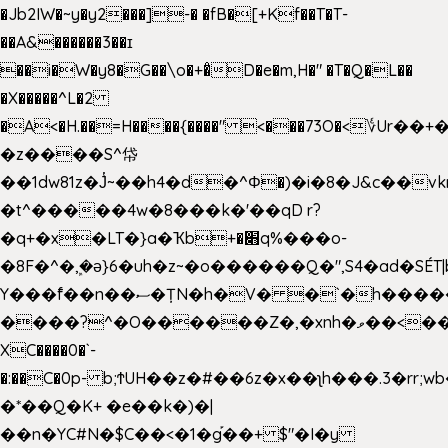
�Jb2IW�~y�y2���]-� �fB�[+Kf��T�T-
��A&������3��ɪ
��i�W�y8�G��\o�+�̊D�e�m,H�" �T�Q�L��
�X�����^L�2
�A<�H.��=H����{����" <���73O�<؇Ur�
�z����S^帒
��1dw81z�J̔~��h4�d�
^Φ�)�i�8�J&c��v
�t^�����4w�8���k�'��qD r?
�q+�x�LT�}a�Ҡb+�׋q%���o-
�8F�^�ܾ,�ә}6�uh�z~�o������Q�",S4�ad�SÉT|b
Y���f̄��n��ސ�ȚN�h�V� �`�h�����|
����?^�O������Z�,�xnh�ވ��<���u4Ɠ��+�
XC����0�`-
�:��C�0p- b;ϮUH��z�#��6z�x��ʅh���.3�rr
�*��Q�K+ �e��k�)�|
��n�YC#N�$C��<�1�g֡��+ $"�I�y