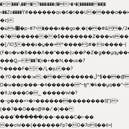
����\���?���i���d�>�>�(��������|�:
<��Zo����Ϋ#������qv�6�t��U����a��i
�z}
�ӹv׸�p~#؝7�֭���x��go�;�{��#&�/2���j���pO����/^�<�>ޝx7O�"\%�����cKy{���N������/
�7��������$�������Z���ws���.
�[/IOƷ���s�y��+^����)#�:σ����~|
(F�o�w�B���Ʌ��"���{u��P�Z�ީq��yqy����ܙ��=��x���>���
���Qޝ��?�}i�+��N,��us�7
ߟ����F��/Ļ�ɽu��?
�܄Y0:��I��;w;;���������ڵ^$�͏��@�����֡�t��v�_�:G���i;GWR�n4�gO������?
D�w��p���~�4������^~ɮ^ܺ;�k��yq��"~ 
�9Jz���0�_ �����Wi�?
�~g���=>�>��������������S|*}>
(��7��O��s@#�/:�)��
���ͧ՛������j��~����C�i~��
��oW��{������Fp?�O�7oI|��6=|