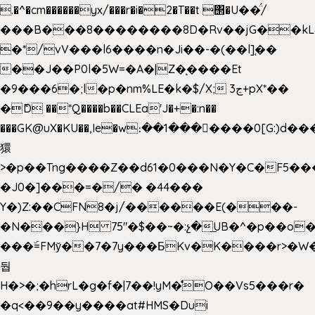
.�^�cm������yx/���r�i�2�T��t ΢�U��̈́/
���B���8��������8D�Rv��jG��kL
�*/vV���l6����n�Ji��-�(��l]֚��
��J��P0l�5W=�A�|Z�ͅ����Et
�9���6�;l�p�nm%LE�k�$/X; ڃ3+pX*��
�ެD ��*Q����b��CLEa'J�+�:n��
���GK@uX�KU��,Ie�w։��1���􆆕����0[G:)d��
獧
>�p��Tng����Z��d61�0���N�Y�C�F5���
�J0�]���=�/� �44���
Y�)Z:��CFN8�j/������E(���-
�N���}H 75"�$��~�:չ�͟UB�^�p��o
���ۜ=FMy̌��7�7y���БKv�K����r>�W
둽
H�>�;�hrL�g�f�|7��!yM�̊O��Vs5���r�
�q<��9��y����at#HMS�Dui