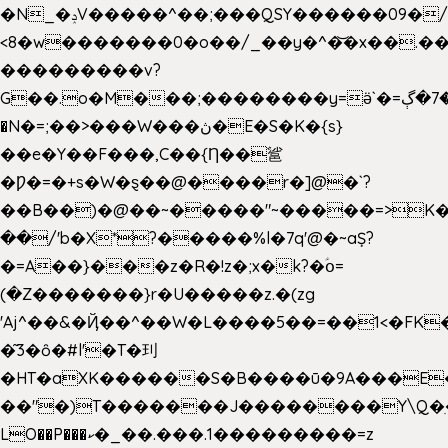
�N_�ݚV�����^��;���QSY������09�/nV{���o_�+�����k��.�/>�N�����N�jO���^�]
<8�w�������0�o��/_��y�^�͝�x��.����7��hg
���������v?
G��.o�M���;��������y=ӛ`�=ݳ�7�ڳ�
�N�=;��>���W���ڽ�E�S�K�{s}
��e�Y��F���,C��{Ƞ��䣉
�Ƿ�=�+s�W�ȿ��@����r�]@�`?
��B��)�@��~�����"~�����=>K�x
��/'b�X*?�����%l�7q'@�~aȘ?
�=A��}���z�R�!z�;x�k?�ؑօ=
(�Z�������}r�U�����z.�(zg
'Aj^��&�Ҋ��^��W�L��
��5��=��1<�FK
�͂3�ȏ�#l'�T�㺫
�HT�aXK������S�B����ū�9A���E�
��"�)T�������J��������Y\Q�ִ
LO��P���ކ�_��.���.1���������=z