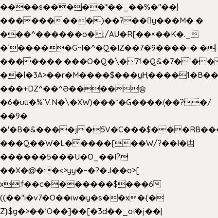
����s�����*��_��%�"��|
���������)��?��򥞾y���M� �
���^������o�;/AU�R[��×��K�._
�`�����G~I�^�Q�IZ��7�9����-� �|
�������:���O�Q�\�71�Q&�7�`�
��l�3A>��r�M����$���yҢ����1�B��
���+DZ^��^Ə����슝
�6�uū�%`V.N�\�XW)���*�G����/̨��?�/
��9�
�'�B�&����j�5V�C���$���RB��
���Q��W�L�����[��W/?��I�凷
������5���U�O_��I?
��X�@��<>yy�~�?�J��o>[
x:f��c�������$���6
((��"i�v7�O��iw�y�s��x�{�
Z}$g�>��ݳO��]��[�3d��_oަi�j��|