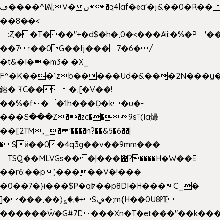
ڢ����^Ѩ|;V�ں�q4laf�ea'�j&��0�R�� J0O
��8��<
:Ȥ��T���"+�d$�h�,0�<�
��Aii:�%�P 
��7r��0G��fj���7�6�/
�t&�I��m3� �X_
F^�K���1zb�����Ud�&���2N���y�
鎔� ŦC�� �,[�V��!
��%�f��1h���Ḏ�k�u�-
���Տ���Z��zc��9sT(Ia熶
��[2TM,_� '����n?��&5�6��|
�Sӥ��0�4q3g��v��9mm���
TSQ��MLVGs���|���޴?����H�W��E
��r6:��p)�����V�!���
�0��7�}i���$P�q߈��p8DI�H���C_�
]����,��)؏�,�+Sڥ�;m{H��0U8㉐
������Ŵ�G#7D���Xn�T�et���"��k����5K