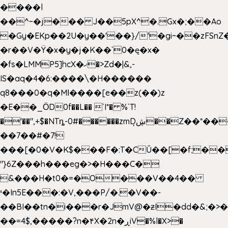
����l
��^~�j��� J��5pX^�.Gx�;��Ao
�Gy�EKp��2U�y��'��}/'�gi~��zFSnZ�
�r��V�Ÿ�x�y�j�K��`0�ę�x�
�fs�LMMP5]hcX�ޚ�>Zd�|&,-
IS�aq�4�6:����\�H������
q8���0�q�Mߊ����[e��z(��)z
�E��_ӦD0f��L�� `I*� %`T!
�'��",+$�NTȵ-0#������zmDڜ̦�
�Z��*��
��7��#�7!
���[�0�V�K$���F�:T�CŬ��[�f;��
"}6Z���h���eg�>�H���C�
&���H�t0�=�O���V��4��
י�In5E���:�V,���P/�.�V��-
��BI��tn�i���r�JmV@�ƶI�dd�&;�>
��=4$,�����?n�۴X�2n�ڕiV�%l�X>�