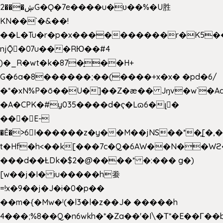
2���ڜG�Ǫ�7e����u�υ��%�U胜
KN��
`�&��!
��L�Tu�r�p�x����������r�K5��
njǬ�07u���RЮ��#4
)�_R�wt�k�87�̠��H+
G�6a�8������;��(����+x�x� �pd�6/
�*�xN%P�ō��U�]��Z�æ�� Jŋv�w`�Aa
�A�CPK�#y035����d�ҁ�Lɷ6�լ�
���E-
�Ě�>6򁊔I������z�y��M��jNS��*�͈[
t�Hf�h<��k[���7c�Q�6AW��N��
���d��ȽDk�$2�@����* �:��� g�)
[w��j�I� iu�����h䖭
=!x�9��j�J�i�0�p��
��m�{�Mw�ˡ(�l3�l�z��J� �����h
4���;%8��Q�n6wkh�*�Za��'�I\�Τ*�E��Γ��