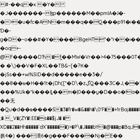
#-��q�x �Y�
�J�������~ɮp������M��pmIA�ɺ�-
�>�u�fc�AN�m���q��Q���p91�i�
Ɗ�-
g�D�~o��#�Y����BgeHT*�"r��i��[
�oq+-
@F�����DЋ:�ީf��MW�Vr��>4�75���0T�
� �\)��V�F�XL��TB&~[�?K�
�jSs��+wi%SID�� d�����e��3�/
��8��ʉ�H��1t�jDh([*�D\�zڲQ���ӠC�J,��1���eJ��U��j�\���&�6­
���%Uk�*k���Iȴ��m�|0���y�D��o�!a�
��无
�Qu�d��ҩ�󠬸���S�3�fr�w�&��h�\0'F��+1rBaj����O$ݓ�0�ڳ�����+���6_�CPB�ˁ>׋�DAR�1qU$���g�%T4�����'ca���9 {
;� _V�(ZY�!.EE�s��$jJ� �
XD��2��Hh�����`dX`������)>�P\�J���bY�@���p�BqJ
륽4�) ���渨6�g���F����Nj� E��