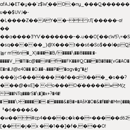
afAJ�ET�y��`z$W'̮��O;�ny_���Q���
ʋ��$UV˩�-
�L����Z��AY��~ rԮ`�����-a!
��
��a����3'YѴ�������~�˖u��O[��cW5\=�SI�
�sq�����_}@X���t��s6�So$��l�pQ
놀r m'6n�_X}�i���B/����\��i8����:�-
����V_�l1l�c@��#�f��FK��#QC���B�8��(vG�AO�
E�n�J!@e40�� �O.��̍-˕���P�'�agv�g"�ځ!
���)j<5������;�f��aX���_�s��?
���@�xE]� <o���O�֙�����wM(ɀ
��NTq���rS�\�]�x+?�4�!
�`���\>�����˴�����&�B�=�As͒K�O�&�f��h�Mm)���p
ᅢ�6����&�
�w��#cp4����c�k��=�����d62
[���j�x ��1��]�f�,���O!