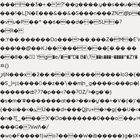
�����3�+.�?'��g����.y��s��u�
���1�L[N�E���&��&�S���n���Z% @p
�vu�P��^ ��6���d��5L�?
�R�
�;Y��;������Oo���>��;���Z�M�E
���!��@��KJ��������[�.�� ��
��8�;�򜸥 Yg�e/��"D�
B�
\?��s���~����^�ZY�
ﾹ{}
����������loϿ�{�nl^<�گ;��#�c��s.^^~�qF��w
ڑήN���x�2��:�
�S_|=jݿ������z��\��m|n_g����o���p�|
������ȸ?:?7�p��<7��?OZ/>�g�'�}
�s�m�'#�������at��>��x�y'��=�V�{�)ʻ�
{��ǝï��<�ܓǗ���d+���Q|ru+�>�g{��U�<�������x���U��?
�n�7[_���X'�Oa�������0���o��ޓ>O�ޝ�>
���G�?גּWΛ�/
�wo�F����1}wo7����W�۫ȸ�����}g�ś