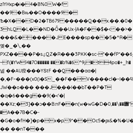
zlYHxp�i�4�B%0W�f
��9�Bњ��O����9�
Ѣ�X��D�2�TB679 �����Q��x.��.�0�
3hLQ�L��ND�Ȫ��Ux-|A�F��$�< ��>�
���&�����J E����sp���5�^R�
옞�_�\,��
PXZ����P�sؼQZ�R���3PKK�sc-*��fP*��6_̦Q���H�hl��a��j��dӤ�ܥ�Ք�7�)S�_3y��@�n-
~f{�YWl4�7O����� ���b%�6^9j�t4po�+_h�
넮 ��AU痓���YՏtF ��Q���aa�|
�,�F~���(x0(i�S_��F��V����cl�~I��
JW��o��� ���J�̖��I��bT��P�T
�q�6���g��9(�<'�|
��Xz;�3]��ͻ��B:nF��n(w�wG�D�݌��\��,0"�
�A��7B�C�-
�G�o�fH�]�p�x�p9*��Oc5�ԗ&�%�U
�� ��nT���