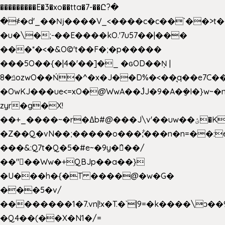
���������E�3�xo��tta�7-��Ը?�
�
҂�d'_��ǋ����V_<����c�c��`��>t�
�u�\�;-��E����kO.'7u57��|���
���*�<�&O©'t��F�;�p�����
���5O��{�|4�'��]�_ �ԍOD��Ņ |
ݿ�8ozwO��Ń�^�x�J��D%�<��͉q��e7C��q�ȝNמ��t'h������hǛ���<�NN޸|
�OwKJ���ue<=xO�@WwA��J́J�9�A�݈�I�}w~�
zyr�g�X!
��+_����~�r�ߡb#@���J\v'��uw��ؽ�Ko�d4�۵��v�t.���݁w����}_}9��ĭ��
�Z��Q�vN��;�����o���;͋���n�n=��:e:�݋'�3:�_
���&:Q7t�Q�5�#e~�9y�݅󈽻��/
��"��Ww�+QBJp��a��}
�U���h�{�T ����@�w�G�
���5�v/
��������1�7.vn|!x�T.�`|9=�k����\ͻ��ߏ��9B'|
�Q4��(��X�N1�/=