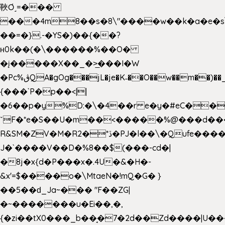
䩡Ơ˼=���
���4m8��s�8\"����w��k�a�e�s\n
��=�}.-�YS�)��{��?
ʜ0k��(�\������%��O�
�į�����X��_�>̲���I�W
�Pc%ڨQA�gOg���jL�je�K˗��O��w��m��)��_��Rߊu>
{���`P�p��<||
�6��p�y%D:�\�4��r e�y�#eC��
ˇF�*e�S��U�m��<�����%@���d���
R&SM�ZV�M�R2�*ڏ�PJ�l��\�Qufe����<�l���
J�`����V��D�%8��$(���-cd�|
�8j�x{d�P���x�.4U�&�H�-
&x'=$����o�\MtaeN�!mQ�G� }
��5��ԁ_Ja~��� "F��ZG|
�~�������u�Ei��,�,
{�zi��tX0���_b��̘�7�2d��Zd����|U�