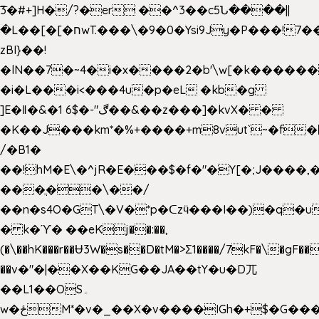
͞3�#+]H�/?�er ��^3��c5Ն����||
�L��[�[�חwT.���\�9�0�Ysi9Jy�P���!7���,�>�P�z�k��-
zBI}��!
�lN��7�~4�i�x����2�b'\w[�k����
�i�L���i<���4u�p�eL �kb�g
]E�ǁ�&�1 6$�-"ڰ��&��z���]�kvX� �
�K��J���km*�%+����+m8vut`~�f�޶CF
/�B1�
��!hM�E\�^jR�E���$�f�"�Y[�;J����,
���ֲ��\��/
��n�s4O�GT\�V�*p�ᑕzӵ���I��)�q�u
� ̀k�ϓ� ��eKj��:��,
(�\��hK���r��Ʉ3W�s��D�tM�>Ʃ1����/7kF�\�gF
��v�"�|��X��KG��JA��tY�u�D兀
��L1��OS۔
w�ځM*�v�_��X�v����IGh�+$�G���]e�`�I�n��YzeU('Lr�2���l�Tnx��hm�B��,�,�E��_��ֲ