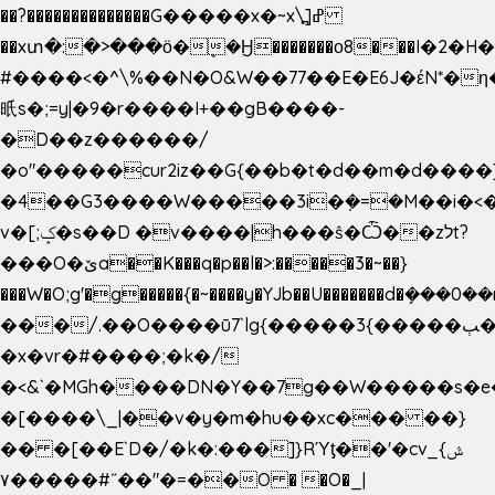
��?��������������G�����x�~x\߽]ߝ
��xտ�:�>���ӧ�ܷ�Ӈ�������ο8���I�2�H��
#����<�^\%��N�O&W��77��E�E6J�έN*
㫝s�;=y|�9�r����I+��gB����-
�D��z������/
�o"�����cur2iz��G{��b�t�d��m�d����]�h
�4��G3����W�����3i�ܼ�=�M��i�<��&
v�[;ݤ�s��D �v����|h���ŝ�Ѽ��zלt?
���O�ێa��K���q�p��l�>:�����3�~��}
���W�O;g'�g�����{�~����y�YJb��U�������d�ܻ�
���/.��O����ū7`lg{�����3{�����ﭓ��ltr
�x�vr�#����;�k�/
�<&`�MGh����DN�Y��7g��W�����s�
�[����\_|��v�y�m�hu��xc��� ��}
�� �[��E`D�/�k�:���]}RΎƫ��'�cv_ݜ}
��˝#�����۷O � �O�_|
��=�