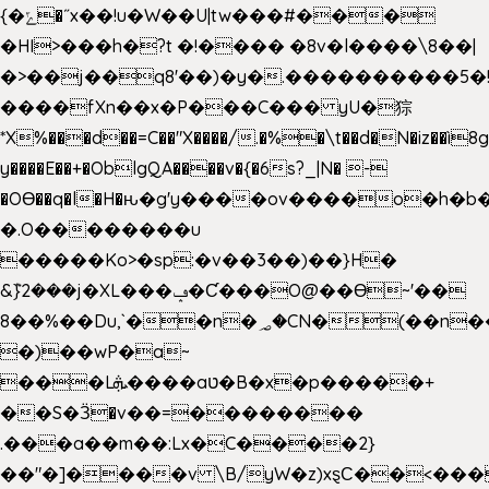
{�ݻ�˝x��!u�W��U|tw���#���
�HI>���h�?t �!���� �8v�l����\8��|
�>��j��q8'��)�y�.����������5�
����fXn��x�P���C��� yU�猔
*X%���d��=C��"X����/.�%�\t��d�N�iz��ì8
y����E��+�OblgQA����v�{�6s?_|N� -
�OƟ��q�l�H�ԋ�g'y����ov����o�h
�.O��������u
�����Ko>�sp:�v��3��)��}H�
&݉}2���j�XL���ݡ�Ƈ���O@��Ɵ~'��
8��%��Du,`��n�؃�CN�(��n��ւ���B�9��
�)��wP�a~
���Lܞ����aט�B�x�p�����+
��S�Ӟ�v��=��������
.���a��m��:Lx�C����2}
��"�]����v \B/yW�z)xȿС��<���