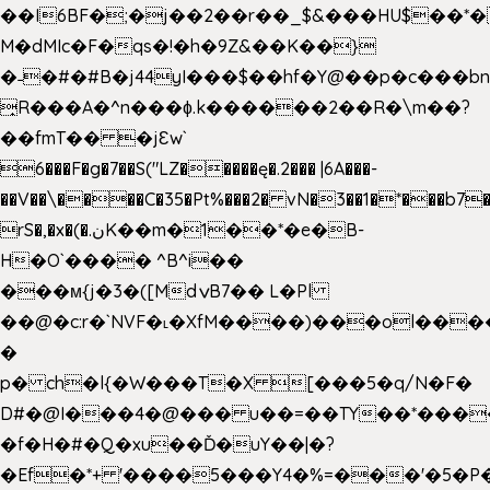
��I6BF�;�j��2��r��_$&���HU$��*
M�dMIc�F�qs�!�h�9Z&��K��}
�˗�#�#B�j44yI���$��hf�Y@��p�c���b
̟R���A�^n���ɸ.k������2��R�\m��?
��fmT�� �jԐw`
6���F�g�7��S("LZ�����ę�.2��� |6A���-
��V��\����C�35�Pt%���2� vN�3��1�*���b7�
rS�,�x�(�.نK��m�1��*�e�B-
H�O`���� ^B^i��
���м{j�3�([MdݍB7�� L�Pl
��@�c:r�`NVF�˪�XfM����)���ol���
�
p� ch�l{�W���T�X [���5�q/N�F�
D#�@I���4�@��� u��=��TY��*���
�f�H�#�Q�xu��Ď�uY��|�?
�Ef�*+ '����5���Y4�%=���'�5�