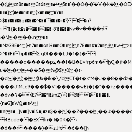
�(yc�8����C�6���43��ߴ��O��͒�Ѵ�k��OEX�2�,�)�t��@���aw����;�׷o�_��2�sy��.�=W�n��߃�{4��ߑ��i�8V6v4W�9��s���g�
���] �e��m��|x�����Y��
>$�������g�����^�������=�?��n?
~;͝�{�c�;�s��̺�����-8`�����Nvߤ����>�
��\�܃�˓n >��
�NzG8E�4+�7����o�%���O���78���#�2���w~>�
>^��F�hp���Σ g0t���Ǉ�1�{�|
�����a�����pܜ��f��vfrp6m�ϦQ�jf�M����J:�x��-?
u��4��5�%@$0 �t-
�d�)�Ux�ik�\/bCΤ�t�k*M�J��8��d>�%
���J]Mce9���$�V]�����wE)�(�"��+z����
�6v�ߖ�E7��"I�ȶmZ)i�3� ���:���,
{n�G]�WQ���A|
�:���_]v��]v�l&�j�z�Ҙ����Z�����J:���
4Bgde��EXfn�:I�0K�}
�6��r����)�zJfe�6��[Ɲ