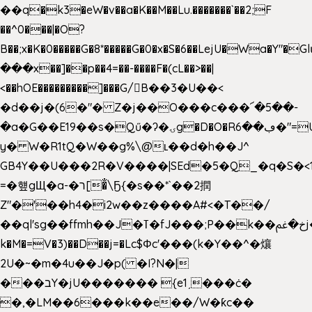
��q�k3�eW�v��a�K��M��Lu.�������`��2;F
��^0���|�O?
B��;x�K�0�����G�8*�����G�0�x�S�6��LejU�Wa�Y"
���x��]��p��4=��-����F�(cL��>��|
<��hOE���������]���G/B��3�U��<
�d��j�(6�"� Z�j��O���c���՜�5��-
�a�G��E19��s�Qű�ʔ�ۍg�D�O�Rڢ��6�"=Uh����
y� W�R1tQ�W��g%\@ʟ��d�h��J^
GB4Y��U���2R�V����|SEd�5�Q_�q�S�<1
=�헆gЩ�a-�ר[�̐\Ҕ{�s��*`��2撋
Z"�'��h4�i2w��z����A#<�T��/
��ql'sg��ffmh��J�ߠ�fJ���;P��k��خ�ﰬj��0��E8��6G���գN9?
k�M�=V�3)��D��j=�Lc$Φc'���(k�Y��^�爙
2U�~�m�4u��J�p( �I?N�|
���בY�jU������� {e1ˏ���ċ�
�,�LM��6���k��e��/W�ƙc��