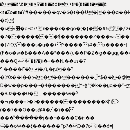
����\���?���i���d�>�>�(��������|�:
<��Zo����Ϋ#������qv�6�t��U����a��i
�z}
�ӹv׸�p~#؝7�֭���x��go�;�{��#&�/2���j���pO����/^�<�>ޝx7O�"\%�����cKy{���N������/
�7��������$�������Z���ws���.
�[/IOƷ���s�y��+^����)#�:σ����~|
(F�o�w�B���Ʌ��"���{u��P�Z�ީq��yqy����ܙ��=��x���>���
���Qޝ��?�}i�+��N,��us�7
ߟ����F��/Ļ�ɽu��?
�܄Y0:��I��;w;;���������ڵ^$�͏��@�����֡�t��v�_�:G���i;GWR�n4�gO������?
D�w��p���~�4������^~ɮ^ܺ;�k��yq��"~ 
�9Jz���0�_ �����Wi�?
�~g���=>�>��������������S|*}>
(��7��O��s@#�/:�)��
���ͧ՛������j��~����C�i~��
��oW��{������Fp?�O�7oI|��6=|