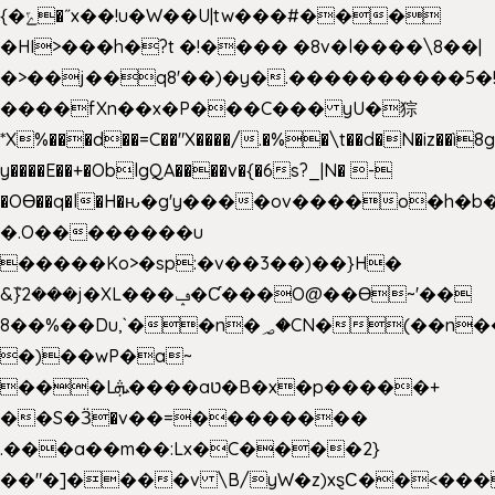
{�ݻ�˝x��!u�W��U|tw���#���
�HI>���h�?t �!���� �8v�l����\8��|
�>��j��q8'��)�y�.����������5�
����fXn��x�P���C��� yU�猔
*X%���d��=C��"X����/.�%�\t��d�N�iz��ì8
y����E��+�OblgQA����v�{�6s?_|N� -
�OƟ��q�l�H�ԋ�g'y����ov����o�h
�.O��������u
�����Ko>�sp:�v��3��)��}H�
&݉}2���j�XL���ݡ�Ƈ���O@��Ɵ~'��
8��%��Du,`��n�؃�CN�(��n��ւ���B�9��
�)��wP�a~
���Lܞ����aט�B�x�p�����+
��S�Ӟ�v��=��������
.���a��m��:Lx�C����2}
��"�]����v \B/yW�z)xȿС��<���