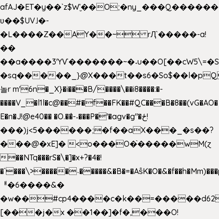
afAJ�ET�y��`z$W'̮��O;�ny_���Q���
ʋ��$UV˩�-
�L����Z��AY��~ rԮ`�����-a!
��
��a����3'YѴ�������~�˖u��O[��cW5\=�SI�
�sq�����_}@X���t��s6�So$��l�pQ
놀r m'6n�_X}�i���B/����\��i8����:�-
����V_�l1l�c@��#�f��FK��#QC���B�8��(vG�AO�
E�n�J!@e40�� �O.��̍-˕���P�'�agv�g"�ځ!
���)j<5������;�f��aX���_�s��?
���@�xE]� <o���O�֙�����wM(ɀ
��NTq���rS�\�]�x+?�4�!
�`���\>�����˴�����&�B�=�As͒K�O�&�f��h�Mm)���p
ᅢ�6����&�
�w��#cp4����c�k��=�����d62
[���j�x ��1��]�f�,���O!