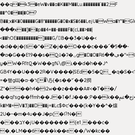
��q�k3�eW�v��a�K��M��Lu.�������`��2;F
��^0���|�O?
B��;x�K�0�����G�8*�����G�0�x�S�6��LejU�Wa�Y"
���x��]��p��4=��-����F�(cL��>��|
<��hOE���������]���G/B��3�U��<
�d��j�(6�"� Z�j��O���c���՜�5��-
�a�G��E19��s�Qű�ʔ�ۍg�D�O�Rڢ��6�"=Uh����
y� W�R1tQ�W��g%\@ʟ��d�h��J^
GB4Y��U���2R�V����|SEd�5�Q_�q�S�<1
=�헆gЩ�a-�ר[�̐\Ҕ{�s��*`��2撋
Z"�'��h4�i2w��z����A#<�T��/
��ql'sg��ffmh��J�ߠ�fJ���;P��k��خ�ﰬj��0��E8��6G���գN9?
k�M�=V�3)��D��j=�Lc$Φc'���(k�Y��^�爙
2U�~�m�4u��J�p( �I?N�|
���בY�jU������� {e1ˏ���ċ�
�,�LM��6���k��e��/W�ƙc��