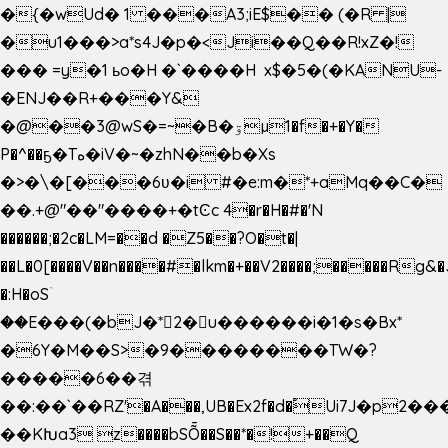
�{�wUd� 1 ���A3;iE$�� (�R |
�u1���>a*s4J�p�<Ji��Q��R!xZ�!
��� =y�1 ьo�H �`����H x$�5�(�KANU-
�ENJ��R+���Y&
�@��3@wS�=~�B�ۊµ1�f�+�Y�
P�^��ҕ�Tە�iV�~�zhN��b�Xs
�>�\�[���6ʋ�i #�e:m�*+aMq��C�
��.+@"��"����+�tϾc 4�r�H�#�'N
������;�2c�LM=��d �Z5��?O�t�|
��L�0[����V��n����#�lkm�+��V2����;�����Rg&�
�:H�oSۤ
��E���(�bJ�*2�u������i�1�s�Bx*
�6Y�M��S>�9��������TW�?
�����6��겪
��:��`��RZ'�A���,UB�Ex2f�d�֠Ui7J�p2
��KԽa3 z����bSȬ��S��*�!+��Q