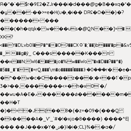
R�"�`�$r�9E2�ZJɾ���i�d���@g�B��x
�y��-��>=e�H(u�,�i�� DRʢ�O��}�?
������+ ���
��(�h�qҵk� w���us�@QN��]=� 
XK?
<��iY�DLvb0l�P�^��Oʔ��CX۝`�;`��)b���'�p�&v5(�
�_ ��g�ӯ_ C���s�����K���n
��н��N;W6����jo�%w��Wo"�x�D��?��^�}
�5��
_�ˇ�[�=rQ.���\m�o�����Ǐ����ꗿ�0���r�:�e�
�^��w�c�C����z���;�+��1`�p
3�>��,�������<+�h�x0`�/
��wu�A�E�ޥ������ǿ������m��d�C��9��e�D��1�2�/
��H�T
�)�+�J{��8�{�z=�09�{���Q
�k����A�_V'_`#�!�xjo�8����} ����^E|
��� ��J���x�Y�ݜ�}I�i�;CL}%�.�a�/