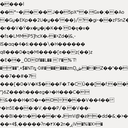
����l
��^~�j��� J��5pX^�.Gx�;��Ao
�Gy�EKp��2U�y��'��}/'�gi~��zFSnZ�
�r��V�Ÿ�x�y�j�K��`0�ę�x�
�fs�LMMP5]hcX�ޚ�>Zd�|&,-
IS�aq�4�6:����\�H������
q8���0�q�Mߊ����[e��z(��)z
�E��_ӦD0f��L�� `I*� %`T!
�'��",+$�NTȵ-0#������zmDڜ̦�
�Z��*��
��7��#�7!
���[�0�V�K$���F�:T�CŬ��[�f;��
"}6Z���h���eg�>�H���C�
&���H�t0�=�O���V��4��
י�In5E���:�V,���P/�.�V��-
��BI��tn�i���r�JmV@�ƶI�dd�&;�>
��=4$,�����?n�۴X�2n�ڕiV�%l�X>�