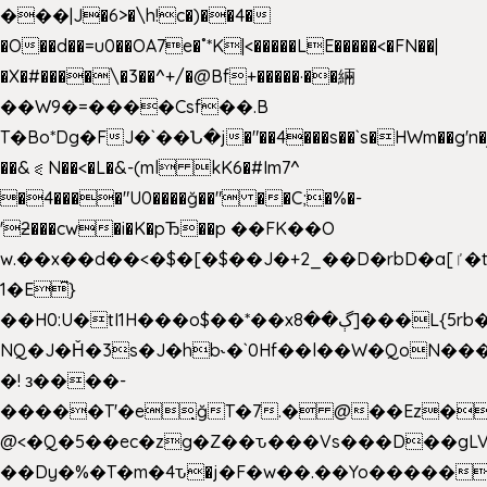
���|J�6>�\h!c�)��4�
�O��d��=u0��OA7e�˚*K
|<�����LE�����<�FN��|
�X�#����\�3��^+/�@Bf+�����·��緉
��W9�=����Csf��.B
T�Bo*Dg�FJ�`��Ն�j�"��4���s��`s�HWm��g'n�ږ�Ht�!
��&⪗N��<�L�&-(ml kK6�#Im7^
�4����"U0����ğ��" ��C;�%�-
'ƻ���cw�i�K�pЂ��p ��FK��O
w.��x��d��<�$�[�$��J�+2_��D�rbD�a[ٵ�t9?
1�E͆}
��H0:U�tI1H���o$��*��xڳ��8]���L{5rb�����b
NQ�J�Ȟ�3s�J�hb˞�`0Hf��l��W�QoN�
�! з����-
�����T'�e͉ğT�7.� @��Ez�
@<�Q�5��ec�zg�Z��ԏ���Vs���D��gLV
��Dy�%�T�m�4ԏ�j�F�w��.��Yo�����