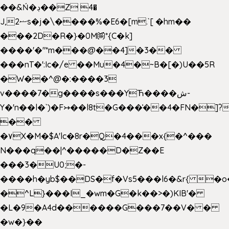
��&Ń�ڊ��Z 4�
J,ޟ2s�j�\����%�E6�[m.`[ �hm��
���2D�R�}�0M㉀*{C�k]
��
��'�"*m���@��4]�3��
���nT�':Ic�/e ��Mu�4�~B�[�)U��5R
�W��^@�:����3
v����7�g����s���YЋ����ش-
Y�'n��l�`)�F↣��l8t�G���͑��4�FN�]?
��
�۷X�M�$A'lc�8r�Q�4���x{�^���
N���q��|^�����D�Z��E
���3�U0;�-
����h�yb$��DS�f�Vs5���l6�&r{ �o
�^L}���I_�wm�G�k��>�)KIB'�
�L�9�A4d������G���7��V� �
�w�}��