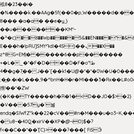
袛8�23��i�
�%����k.��AAg�5f(��0�p,W�����d�:�
8��� �a�a� ��e�y˿}
��u�������KM*~
�ׯ�c)��ȣ��Wp������5&��EN����*�&&6F��Le��~�P�άv����ui?
E���h�!pRU]SMY֏dI�4S)��ܢ��X��
z^8G=EM҉i� �����6��p�������
+�L�_�*�F�D���D�F�o"ظ!
�4�g�7֦�� J��`[��k1�U@�*�*�0W�U�0����_������äp�)2>�`@n����5DW˃��
;�͟�.�i�L���,9�^bnH�H�r�MI���3�Rx��L#o0d
揯!��*�ZW
{�K��TY�����h�R�1�<D��JO�$>�2}
�V���57y�`뉋
endq�SIWfZ"k��22�cV��#n�M���u�o3~K,
� u8~�40Q�xirV��XP�@~iO)$�?
f<��C��*��ƮC}>���?���[ FiSӬ