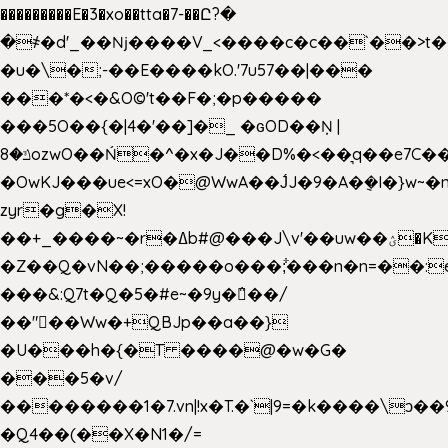
���������E�3�xo��tta�7-��Ը?�
�
҂�d'_��ǋ����V_<����c�c��`��>t�
�u�\�;-��E����kO.'7u57��|���
���*�<�&O©'t��F�;�p�����
���5O��{�|4�'��]�_ �ԍOD��Ņ |
ݿ�8ozwO��Ń�^�x�J��D%�<��͉q��e7C��q�ȝNמ��t'h������hǛ���<�NN޸|
�OwKJ���ue<=xO�@WwA��J́J�9�A�݈�I�}w~�
zyr�g�X!
��+_����~�r�ߡb#@���J\v'��uw��ؽ�Ko�d4�۵��v�t.���݁w����}_}9��ĭ��
�Z��Q�vN��;�����o���;͋���n�n=��:e:�݋'�3:�_
���&:Q7t�Q�5�#e~�9y�݅󈽻��/
��"��Ww�+QBJp��a��}
�U���h�{�T ����@�w�G�
���5�v/
��������1�7.vn|!x�T.�`|9=�k����\ͻ��ߏ��9B'|
�Q4��(��X�N1�/=