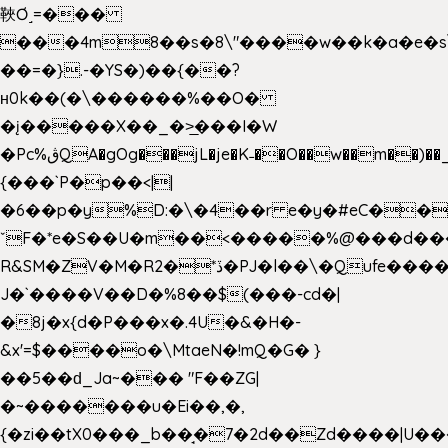
䩡Ơ˼=���
���4m8��s�8\"����w��k�a�e�s\n
��=�}.-�YS�)��{��?
ʜ0k��(�\������%��O�
�į�����X��_�>̲���I�W
�Pc%ڨQA�gOg���jL�je�K˗��O��w��m��)��_��Rߊu>
{���`P�p��<||
�6��p�y%D:�\�4��r e�y�#eC��
ˇF�*e�S��U�m��<�����%@���d���
R&SM�ZV�M�R2�*ڏ�PJ�l��\�Qufe����<�l���
J�`����V��D�%8��$(���-cd�|
�8j�x{d�P���x�.4U�&�H�-
&x'=$����o�\MtaeN�!mQ�G� }
��5��ԁ_Ja~��� "F��ZG|
�~�������u�Ei��,�,
{�zi��tX0���_b��̘�7�2d��Zd����|U�