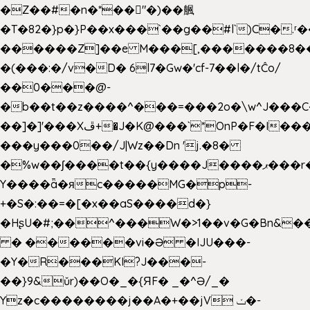
�Z��#�n�*��"�)��䑺
�T�82�}p�}P��x���`��g��#l`)C�.
������Z]��e M���[,�������8�
�(���:�/v�D� 6l7�Gw�'cf-7��l�/tĈo/
��0���@-
�b��t��z����^���=���2o�\w^J���C
��]�]'���Xڦ+�J�K@���`*OnP�F�I�����n����ˎ���E>���%
���y���0��/J|Wz��Dn 'j.�8�
�%w��ʃ����t��{y����J����ޕ���r��d�$e҅b�e����
Y����ǟ�яc�����MG�p-
+�S�:��=�[�x��aS����d�}
�HʂU�#;��^���W�>1��v�G�Bn&
� ������vi�Ə �IJU���-
�Y�R���KI?J���-
��}9&ǔr)��O�_�{ЯF� _�^Ə/_�
Yz�c��������j��A�+��jV ݖ�-