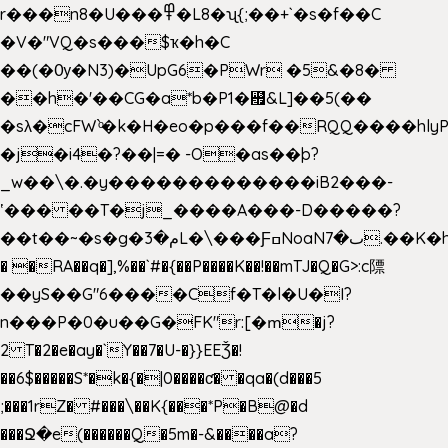
r���n8�U���߾�L8�ʯ{;��+`�s�f��C
�V�"VQ�s���$ҡ�h�C
��(�Ѹ�N3)�UpG6�PWr �5&�8�
��h�'��CG�a*b�P1�꘯&L]��5(��
�sλ�cFW`ͦ�k�H�eo�p���f��RQQ����hlyP8@�CV�*
�j�i4�?��|=� -O�as��þ?
_w��\�.�y�������������iB2���-
ʽ��� ��T�j_����A���-D�����?
��t��~�s�g�م�3L�\���ƑߛNoaNٮ�7.��K�h8K�Ύ���haB��#��>�b�#�f�<��
� �RA��q�],%��`#�{��P����K��!��mTJ�Q�G>:c䧣
��yS��G"6����Cf�T�l�U�I?
n���P�0�u��G�FK"r:[�ՠ�j?
2 T�2�e�ay�`Y��7�U-�}}EEǮ�!
��6$�����S*�k�{�|0����ƈ� �qa�(d���5
;���1rZ� #���\��
K{���*P�B@�d
���Ջ�e(������Q�5m�-&����a?