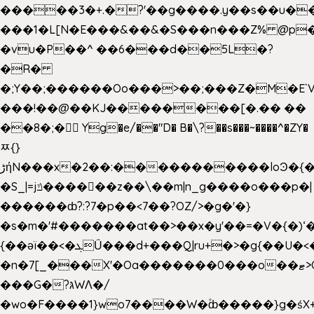
�����3�+.�?'��g����.y��s��u�
���1�L[N�E���&��&�S���n���Z% @p
�vu�P��^ ��6���d��5L�?
�R�
�;Y��;������Oo���>��;���Z�M�E
���!��@��KJ��������[�.�� ��
��8�;�򜸥 Yg�e/��"D�
B�
\?��s���~����^�ZY�
ﾹ{}
����������loϿ�{�nl^<�گ;��#�c��s.^^~�qF��w
ڑήN���x�2��:�
�S_|=jݿ������z��\��m|n_g����o���p�|
������ȸ?:?7�p��<7��?OZ/>�g�'�}
�s�m�'#�������at��>��x�y'��=�V�{�)ʻ�
{��ǝï��<�ܓǗ���d+���Q|ru+�>�g{��U�<�������x���U��?
�n�7[_���X'�Oa�������0���o��ޓ>O�ޝ�>
���G�?גּWΛ�/
�wo�F����1}wo7����W�۫ȸ�����}g�ś