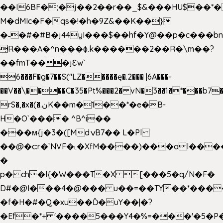
��I6BF�;�j��2��r��_$&���HU$��*
M�dMIc�F�qs�!�h�9Z&��K��}
�˗�#�#B�j44yI���$��hf�Y@��p�c���b
̟R���A�^n���ɸ.k������2��R�\m��?
��fmT�� �jԐw`
6���F�g�7��S("LZ�����ę�.2��� |6A���-
��V��\����C�35�Pt%���2� vN�3��1�*���b7�
rS�,�x�(�.نK��m�1��*�e�B-
H�O`���� ^B^i��
���м{j�3�([MdݍB7�� L�Pl
��@�c:r�`NVF�˪�XfM����)���ol���
�
p� ch�l{�W���T�X [���5�q/N�F�
D#�@I���4�@��� u��=��TY��*���
�f�H�#�Q�xu��Ď�uY��|�?
�Ef�*+ '����5���Y4�%=���'�5�