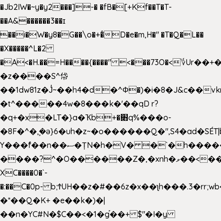
�Jb2IW�~y�y2���]-� �fB�[+Kf��T�T-
��A&������3��ɪ
��i�W�y8�G��\o�+�̊D�e�m,H�" �T�Q�L��
�X�����^L�2
�A<�H.��=H����{����" <���73O�<؇Ur�
�z����S^帒
��1dw81z�J̔~��h4�d�
^Φ�)�i�8�J&c��v
�t^�����4w�8���k�'��qD r?
�q+�x�LT�}a�Ҡb+�׋q%���o-
�8F�^�ܾ,�ә}6�uh�z~�o������Q�",S4�ad�SÉT|b
Y���f̄��n��ސ�ȚN�h�V� �`�h�����|
����?^�O������Z�,�xnh�ވ��<���u4Ɠ��+�
XC����0�`-
�:��C�0p- b;ϮUH��z�#��6z�x��ʅh���.3�rr
�*��Q�K+ �e��k�)�|
��n�YC#N�$C��<�1�g֡��+ $"�I�y