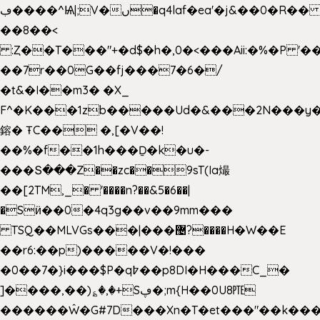
ڢ����^Ѩ|;V�ں�q4laf�ea'�j&��0�R�� J0O
��8��<
:Ȥ��T���"+�d$�h�,0�<�
��Aii:�%�P 
��7r��0G��fj���7�6�/
�t&�I��m3� �X_
F^�K���1zb�����Ud�&���2N���y�
鎔� ŦC�� �,[�V��!
��%�f��1h���Ḏ�k�u�-
���Տ���Z��zc��9sT(Ia熶
��[2TM,_� '����n?��&5�6��|
�Sӥ��0�4q3g��v��9mm���
TSQ��MLVGs���|���޴?����H�W��E
��r6:��p)�����V�!���
�0��7�}i���$P�q߈��p8DI�H���C_�
]����,��)؏�,�+Sڥ�;m{H��0U8㉐
������Ŵ�G#7D���Xn�T�et���"��k����5K