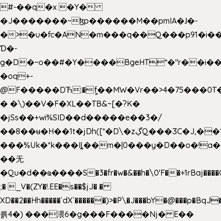
#-��q�x �Y�
�J�������~ɮp������M��pmIA�ɺ�-
�>�u�fc�AN�m���q��Q���p91�i�
Ɗ�-
g�D�~o��#�Y����BgeHT*�"r��i��[
�oq+-
@F�����DЋ:�ީf��MW�Vr��>4�75���0T�
� �\)��V�F�XL��TB&~[�?K�
�jSs��+wi%SID�� d�����e��3�/
��8��ʉ�H��1t�jDh([*�D\�zڲQ���ӠC�J,��1���eJ��U��j�\���&�6­
���%Uk�*k���Iȴ��m�|0���y�D��o�!a�
��无
�Qu�d��ҩ�󠬸���S�3�fr�w�&��h�\0'F��+1rBaj����O$ݓ�0�ڳ�����+���6_�CPB�ˁ>׋�DAR�1qU$���g�%T4�����'ca���9 {
;� _V�(ZY�!.EE�s��$jJ� �
XD��2��Hh�����`dX`������)>�P\�J���bY�@���p�BqJ
륽4�) ���渨6�g���F����Nj� E��