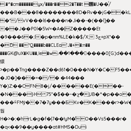
.�^�cm������yx/���r�i�2�T��t ΢�U��̈́/
���B���8��������8D�Rv��jG��kL
�*/vV���l6����n�Ji��-�(��l]֚��
��J��P0l�5W=�A�|Z�ͅ����Et
�9���6�;l�p�nm%LE�k�$/X; ڃ3+pX*��
�ެD ��*Q����b��CLEa'J�+�:n��
���GK@uX�KU��,Ie�w։��1���􆆕����0[G:)d��
獧
>�p��Tng����Z��d61�0���N�Y�C�F5���
�J0�]���=�/� �44���
Y�)Z:��CFN8�j/������E(���-
�N���}H 75"�$��~�:չ�͟UB�^�p��o
���ۜ=FMy̌��7�7y���БKv�K����r>�W
둽
H�>�;�hrL�g�f�|7��!yM�̊O��Vs5���r�
�q<��9��y����at#HMS�Dui