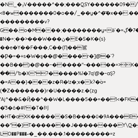
�N_�ݚV�����^��;���QSY������09�/nV{���o_�+�����k��.�/>�N�����N�jO���^�]
<8�w�������0�o��/_��y�^�͝�x��.����7��hg
���������v?
G��.o�M���;��������y=ӛ`�=ݳ�7�ڳ�
�N�=;��>���W���ڽ�E�S�K�{s}
��e�Y��F���,C��{Ƞ��䣉
�Ƿ�=�+s�W�ȿ��@����r�]@�`?
��B��)�@��~�����"~�����=>K�x
��/'b�X*?�����%l�7q'@�~aȘ?
�=A��}���z�R�!z�;x�k?�ؑօ=
(�Z�������}r�U�����z.�(zg
'Aj^��&�Ҋ��^��W�L��
��5��=��1<�FK
�͂3�ȏ�#l'�T�㺫
�HT�aXK������S�B����ū�9A���E�
��"�)T�������J��������Y\Q�ִ
LO��P���ކ�_��.���.1���������=z