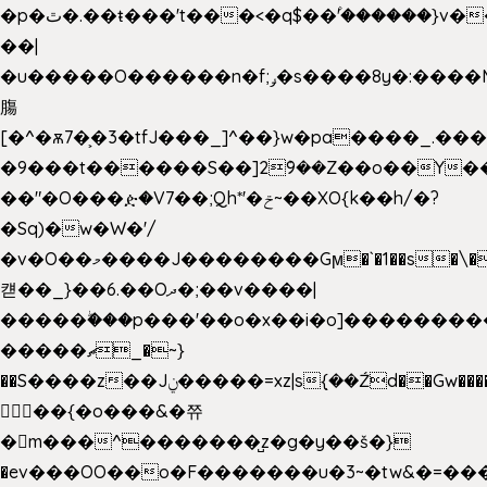
�p�ٿ�.��ŧ���'t���<�q$��۫'������}v����ݚ�F��{����:l��ɞ�N����~�>|
��|
�u�����O������n�f;ݛ�s����8y�:����M�
膓
[�^�ѫ7�͕�3�tfJ���_]^��}w�pa����_.��
�9���t������S��]2ܰ9��Z��o��Y�
��"�O���ዽ�V7��;Qh*'�ݗ~��XO{k��h/�?
�Sq)�w�W�'/
�v�O��މ����J��������Gϻ�`�1��s�\����'�I���ݭE��~%��;]���M|szvѺ5
컏��_}��6.��Oދ�;��v����|
�����ۖ���p���'��o�x��i�o]��������
�����ޗ_�~}
��S����z��Jݧ�����=xz|sܼ{��Źd��Gw�����n~
𳏮 ��{�o���&�쮸
�󧽑m���^�������̺z�g�y��š�}
�ev���OO��o�F�������u�3~�tw&�=�