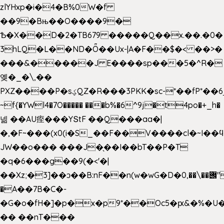
zlYHxp�i�4�B%0W�f
��9�Bњ��O����9�
Ѣ�X��D�2�TB679 �����Q��x.��.�0�
3hLQ�L��ND�Ȫ��Ux-|A�F��$�< ��>�
���&�����J E����sp���5�^R�
옞�_�\,��
PXZ����P�sؼQZ�R���3PKK�sc-*��fP*��6_̦Q���H�hl��a��j��dӤ�ܥ�Ք�7�)S�_3y��@�n-
~f{�YWl4�7O����� ���b%�6^9j�t4po�+_h�
넮 ��AU痓���YՏtF ��Q���aa�|
�,�F~���(x0(i�S_��F��V����cl�~I��
JW��o��� ���J�̖��I��bT��P�T
�q�6���g��9(�<'�|
��Xz;�3]��ͻ��B:nF��n(w�wG�D�݌��\��,0"�
�A��7B�C�-
�G�o�fH�]�p�x�p9*��Oc5�ԗ&�%�U
�� ��nT���