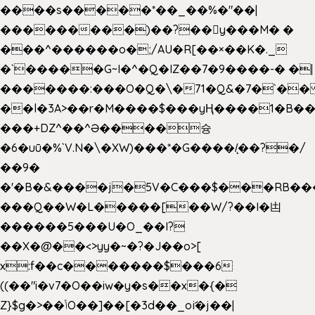
����s�����*��_��%�"��|
���������)��?��򥞾y���M� �
���^������o�;/AU�R[��×��K�._
�`�����G~I�^�Q�IZ��7�9����-� �|
�������:���O�Q�\�71�Q&�7�`�
��l�3A>��r�M����$���yҢ����1�B��
���+DZ^��^Ə����슝
�6�uū�%`V.N�\�XW)���*�G����/̨��?�/
��9�
�'�B�&����j�5V�C���$���RB��
���Q��W�L�����[��W/?��I�凷
������5���U�O_��I?
��X�@��<>yy�~�?�J��o>[
x:f��c�������$���6
((��"i�v7�O��iw�y�s��x�{�
Z}$g�>��ݳO��]��[�3d��_oަi�j��|