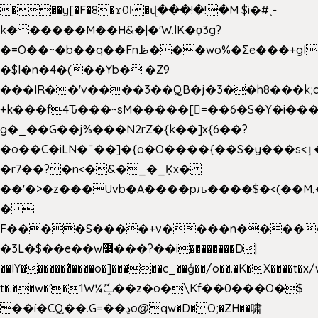
���y[�F�8�ϫ0ŀ�վ���!�!�M $i�#˲-
k������M��H&�|�'W.lK�ϙ3g?
�=O��~�b��q��Fnظ���wo%�Ʃe���+gI��9��4�Y6M����E��Yg����R�� P�Ȇ����w��+'�w��Q��p
�$l�n�4�(��Yb� �Z9
���IR��'v����3��QB�j�3��h8���k;
+k���f4Ԏ���~sM�����[=��6�S�Y�i���
g� _��G��j%���N2rZ�{k��]x{6��?
�o��C�iLN�ˉ��]�{o�O����{��S�y���s<ٳ���������:��;W��}
�r7��?�n<�&�_�_Ķx�
��'�>�z���Uvb�A����pљ����$�<(��M,�~ݏ�'�u����>�
� 
F����S����+v����n����
�3L�$��e��w߼���?��i��������D|
��IY�������͛����o�]�����c_��ģ��/o��.�K�X����t�x
t�.��w�'�1W¼ݕޮ��z�o�\Kf��0���O�
$
��í�CQ��.G=��ڍo@qw�D�O;�ZH��啸