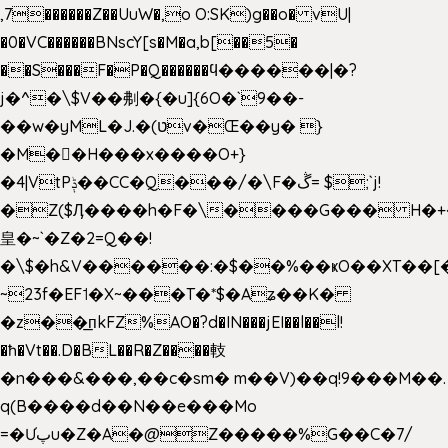
,7������Z��UuW�,o O:SK)g��o� vU|
�0�VC������BNscY[s�M�a,b[��5�
��S���F�P�Q������ϥ������|�?
j�^�\$V��刜�{�u]{6O�`9��-
��w�yML�J.�(טv�Œ��y� }
�M��H���x����O+}
�4|VtPݙ��CC�Q���/�\F�ڴ= $;`j!
�Z($Ӆ����h�F�\����G��� H�+
皇�~`�Z�2=Q��!
�\$�h&V������:�$��%��ҝO��XT��[
~23f�EF˦�X~���T�*$�Aʑ��K�
�z��͟пkFZ%AO�?d�IN���jEI��l��l!
�ħ�Vt��.D�BL��R�Z����䡋
�n���&���,��c�sm� m��V)��q!9���M��.
q(B����d��N��e���Mo
=�Ưپu�Z�A�@Z�����%G��C�7/