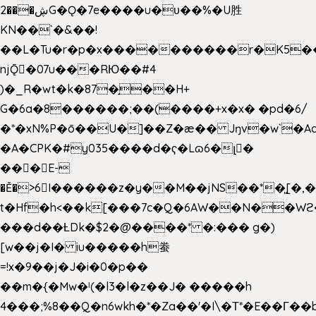
2���ڜG�Ǫ�7e����u�υ��%�U胜
KN��
`�&��!
��L�Tu�r�p�x����������r�K5��
njǬ�07u���RЮ��#4
)�_R�wt�k�87�̠��H+
G�6a�8������;��(����+x�x� �pd�6/
�*�xN%P�ō��U�]��Z�æ�� Jŋv�w`�Aa
�A�CPK�#y035����d�ҁ�Lɷ6�լ�
���E-
�Ě�>6򁊔I������z�y��M��jNS��*�͈[
t�Hf�h<��k[���7c�Q�6AW��N��
���d��ȽDk�$2�@����* �:��� g�)
[w��j�I� iu�����h䖭
=!x�9��j�J�i�0�p��
��m�{�Mw�ˡ(�l3�l�z��J� �����h
4���;%8��Q�n6wkh�*�Za��'�I\�Τ*�E��Γ��