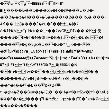
�Ӥw
Xy~������� �P4�^
�rځ'����B��C���3%�Fc�@���E'�U�-
�'�B��:)�H���}�`,����+�2���,;b,�`���-
A.$��ہ(����[�ey�S���|�?
&�M�V|sTp1�b��_~��2WGEȐ1\�� �Kc쩇
���d�D�T�N�0t5A�B�}J?��b�n�!
����}�g�8yx�O�i�3�^?_ޣ;��<�
�;Q�{��V�_EG�pV��F�+���×��(��f� �w�t�/
�;�w7��A�����@��Z�z���&�.E��"�B'��l�%���
�7UE�*��W"���O�rP;�(����ڬ�N
��n�;W����yzp�%�Aá8� �
�$����qVh�ԤhHA�=ɵd�KF?�hj�t�(h�
��^�1���B��p�B+(
�(�Ƶ��Bu#�)�1Q�,`��H��2w� \�\4U{
�X�F�>�i���q7L�8_q��)Ti]�^zp�0o 
��b��<�S���