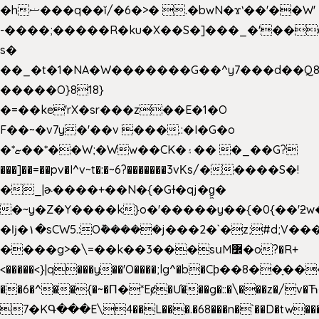
�hޟ���q��ĭ/�6�>� .�bwN�ϫˋ��'��W'
-����;�����R�ku�X��S�]���_�'��
s�
��_�t�1�NA�W�������G��^y7���d��Q8
�����O}818}
�=��ke'rX�sr���z��E�1�O
F��~�v7y�'��v ���.:�I�G�o
�*ޏ��*��W;�Ww��CK�۽�� �_��G?
���]��=��pv�I^v~t�:�~6?�������3vΚs/�����S�!
�_|ɚ����+��N�{�Gɫ�qj�g͖�
�~y�Z�Y����k}o�'�����y��{�0{��'ƻw��"��ɷ���]7x��w�b
�ǉ�۱�sCW5.:O݉�����j���2�`�z;#d;V��
����g>�\=��k��3���sսM߼�o?�R+
<�����<}|q���y��'O����;lg^�b�Cϸ��8��ָ�
��6�^��{�~�Π�*Eȼ�
Ư���g�::�\���z�/v
7�KԳ���E\4��L���.�68���n�`��D�tw��