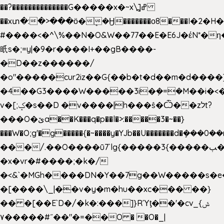
��?��������������G�����x�~x\߽]ߝ
��xտ�:�>���ӧ�ܷ�Ӈ�������ο8���I�2�H��
#����<�^\%��N�O&W��77��E�E6J�έN*
㫝s�;=y|�9�r����I+��gB����-
�D��z������/
�o"�����cur2iz��G{��b�t�d��m�d����]�h
�4��G3����W�����3i�ܼ�=�M��i�<��&
v�[;ݤ�s��D �v����|h���ŝ�Ѽ��zלt?
���O�ێa��K���q�p��l�>:�����3�~��}
���W�O;g'�g�����{�~����y�YJb��U�������d�ܻ�
���/.��O����ū7`lg{�����3{�����ﭓ��ltr
�x�vr�#����;�k�/
�<&`�MGh����DN�Y��7g��W�����s�
�[����\_|��v�y�m�hu��xc��� ��}
�� �[��E`D�/�k�:���]}RΎƫ��'�cv_ݜ}
��˝#�����۷O � �O�_|
��=�