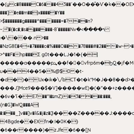
�(yc�8����C�6���43��ߴ��O��͒�Ѵ�k��OEX�2�,�)�t��@���aw����;�׷o�_��2�sy��.�=W�n��߃�{4��ߑ��i�8V6v4W�9��s���g�
���] �e��m��|x�����Y��
>$�������g�����^�������=�?��n?
~;͝�{�c�;�s��̺�����-8`�����Nvߤ����>�
��\�܃�˓n >��
�NzG8E�4+�7����o�%���O���78���#�2���w~>�
>^��F�hp���Σ g0t���Ǉ�1�{�|
�����a�����pܜ��f��vfrp6m�ϦQ�jf�M����J:�x��-?
u��4��5�%@$0 �t-
�d�)�Ux�ik�\/bCΤ�t�k*M�J��8��d>�%
���J]Mce9���$�V]�����wE)�(�"��+z����
�6v�ߖ�E7��"I�ȶmZ)i�3� ���:���,
{n�G]�WQ���A|
�:���_]v��]v�l&�j�z�Ҙ����Z�����J:���
4Bgde��EXfn�:I�0K�}
�6��r����)�zJfe�6��[Ɲ