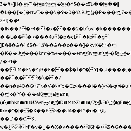
͞3�#+]H�/?�er ��^3��c5Ն����||
�L��[�[�חwT.���\�9�0�Ysi9Jy�P���!7���,�>�P�z�k��-
zBI}��!
�lN��7�~4�i�x����2�b'\w[�k����
�i�L���i<���4u�p�eL �kb�g
]E�ǁ�&�1 6$�-"ڰ��&��z���]�kvX� �
�K��J���km*�%+����+m8vut`~�f�޶CF
/�B1�
��!hM�E\�^jR�E���$�f�"�Y[�;J����,
���ֲ��\��/
��n�s4O�GT\�V�*p�ᑕzӵ���I��)�q�u
� ̀k�ϓ� ��eKj��:��,
(�\��hK���r��Ʉ3W�s��D�tM�>Ʃ1����/7kF�\�gF
��v�"�|��X��KG��JA��tY�u�D兀
��L1��OS۔
w�ځM*�v�_��X�v����IGh�+$�G���]e�`�I�n��YzeU('Lr�2���l�Tnx��hm�B��,�,�E��_��ֲ