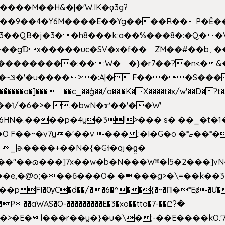
�����M��H&�|�'W.lK�ϙ3g?
�3��QB�j�3��h8���k;a��%���8�:�Q��
f��ZM��#��b؍�� g� _��G��j%���N2rZ�{k��]x{6��?
��*�
6HN�.����p�4y
�3l>��� s� ��_�t�
���.:�I�G�o �*ޏ��*��W;�Ww��CK�۽�� �_��G?
�!�_|ɚ����+��N�{�Gɫ�qj�g͖�
�N���W܍�l5�2���]vN���$�B�SX�ӽ��'��
e,�@o;���б���O� ����g>�\=��k��3���s
���p FI�ѸC�d��/��6�^��{�~�Π�*Eȼ�
Ư�
��aWAS�O-���������E�3�xo��tta�7-��Ը?�
>�E�l���r��y�}�u�\�;-��E����kO.'