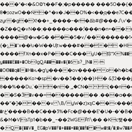
���*�<�&O©'t��F�;�p����� ���5O��{�|
ݿ�8ozwO��Ń�^�x�J��D%�<��͉q��e7C��q�ȝNמ��t'h������hǛ���<�NN޸|�OwKJ���ue<=xO�@WwA��J́J�9�A�݈�I�}w~�n�{1�
zyr�g�X!��+_����~�r�ߡb#@���J\v'��uw��ؽ�Ko�d4�۵��v�t.���݁w����}_}9��ĭ��
�Z��Q�vN��;�����o���;͋���n�n=��:e:�݋'�3:�_^�}���&:Q7t�Q�5�#e~�9y�݅󈽻��/��"��Ww�+QBJp��a��}�U���
����@�w�G� ���5�v/��������1�7.vn|!x�T.�`|9=�
{�ݻ�˝x��!u�W��U|tw���#��� �HI>���h�?t �!���� �8v�l����\8��|�>��j��q8'��)�y�.����������5�!
����fXn��x�P���C��� yU�猔*X%���d��=C�
y����E��+�OblgQA����v�{�6s?_|N� -
�OƟ��q�l�H�ԋ�g'y����ov����o�
�����Ko>�sp:�v��3��)��}H� &݉}2���j�XL���ݡ�Ƈ���O@
8��%��Du,`��n�؃�CN�(��n��ւ���B�9�� �)��wP�a~ ���Lܞ����aט�B�x�p�����+
��S�Ӟ�v��=�������� .���a��
��"�]����v \B/yW�z)xȿС��<��
�rځ'����B��C���3%�Fc�@���E'�U�-�'�B��:)�H���}�`,����+�2���,;b,�`���-A.$��ہ(����[�ey�S���|�?
&�M�V|sTp1�b��_~��2WGEȐ1\�� �Kc쩇���
�;Q�{��V�_EG�pV��F�+���×��(��f� �w�t�/�;�w7��A