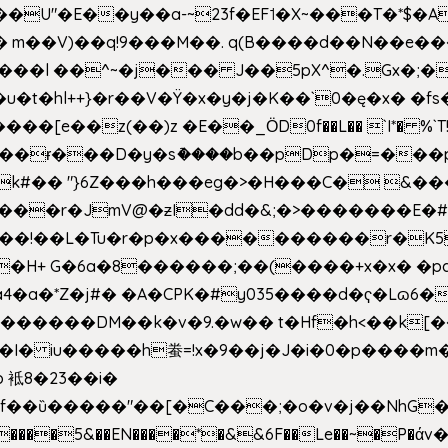
�E��y��a-~23f�EF˦�X~���T�*$�Aʑ��K�
sm� m��V)��q!9���M��. q(B����d��N��e�
l++}�r��V�Ÿ�x�y�j�K��`0�ę�x� �fs�LMMP5]hc
��ɍ���D�y�sު����b��pDp�=���
�k#�� "}6Z���h���eg�>�H���C� 
&��!��L�Tu�r�p�x����������r�K5
��H+ G�6a�8������;��(����+x�x� �p
�a�*Z�j#� �A�CPK�#y035����d�ҁ�Lɷ6�
[�,�������DM��k�v�9.�w�� t�Hf�h<��
 iu�����h䖭=!x�9��j�J�i�0�p�� ��m�{�M
 袛8�23��i�
f��ȕ�����"��[�C���;�o�v�j��NhG�m