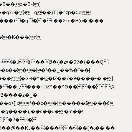
�B��p�B+(
�q7L�8_q��)Ti]�^zp�0o 
���+ �y��-��>=e�H(u�,�i��
���G~I�^�Q�IZ��7�9����-� �|
���.`/���+DZ^��^Ə����슝
RB����z�_�
��o>[ x:f��c�������$���6
5L�?�R�
�!��@��KJ��������[�.�� ��