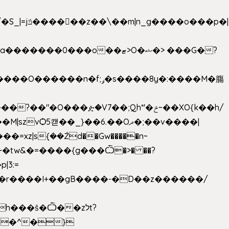
���ዽ�V7��;Qh*'�ݗ~��XO{k��h/
�tw&�=����{g���Ѽ�>� ��?
�9�r����I+��gB����-�D��z������/