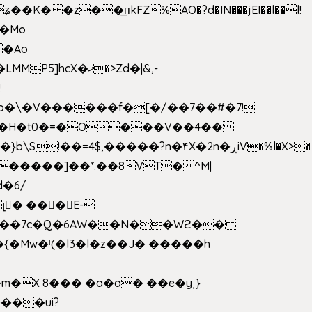
 �z��͟пkFZ%AO�?d�IN���jEI��l��l!
��Mo
X�ޚ�>Zd�|&,-
p�\�V������f�[�/��7��#�7!
&���H�t0�=�O���V��4��
�����]��*.��8VT� ^M|
d�6/
լ� ���E-
k[���7c�Q�6AW��N��Wϩ��
w�ˡ(�l3�l�z��J� �����h
�X 8��� �a�a� ��e�y˿}