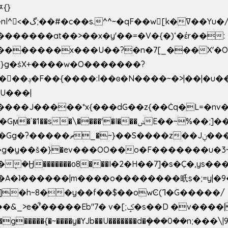
ﾹ{}
�m|n_g����o���p�|
'#�������at��>��x�y'��=�V�{�)ʻ�έr��:
�U���|
�����*x{���dG��z{��Ċq�L=�nv���?��"�O
|sܼ{��Źd��Gw�����n~
�g�y��š�}�ev���OO��o�F�������u�3~
�η�A�ʇ������|m����o��������㫝s�;=y|
~8��y��f��$��owϾ(ߣ�G�����/
[;ݤ�s��D �v����|h���ŝ�Ѽ��zלt?