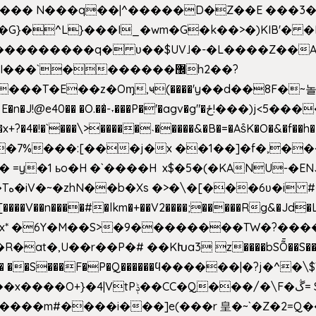
^��� N���q��|^�����D�Z��E ���3�
�o�G}�^L}���I_�wm�G�k��>�)KIB
��Q���������q� ʋ��$UV˩�-�L����Z��
��`�������޼h2��?
�E��z�Oɱ,ҹ(����'y��d��8F�~놀r m'6n
gv�g"�ځ!���)j<5������;�f��aX���_�s��?���@�xE]�
4�!�`���\>�����˴�����&�B�=�As͒K�O�&�f��
%���:[���j�x ��1��]�f�,���O!
� =y�1 ьo�H �`����H x$�5�(�KANU-�
0[����V��n����#�lkm�+��V2����;�����Rg&�Jd�L
s�Bx* �6Y�M��S>�9��������TW�?���
��R�at�,U��r��P�# ��KԽa3 z����bSȬ��S��*
��5� ��S���F�P�Q������ϥ������|�?j�^
���m#����i���]e(���r 皇�~`�Z�2=Q�