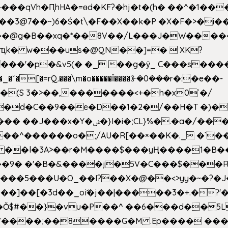
��qVh�ԤhHA�=ɵd�KF?�hj�t�(h� ��^�1��
��3@7��~)6�Ś�t\�F��X��k�P �X�F�>�i��
d���@g�B��xq�*��8V��/L���J�W����
ҵk� w���us�@QN��]=�  XK?
�
_�ˇ�[�=rQ.���\m�o�����Ǐ����ꗿ�0���r�:�e��-
(S 3�>��,�������<+�h�x0`�/
�/����s�����*��_��%�"��|
�^������o�;/AU�R[��×��K�._ �`��
 ��l�3A>��r�M����$���yҢ����1�B�
�/��9� �'�B�&����j�5V�C���$���
�5���U�O_��I?��X�@��<>yy�~�?�J
�Ŏ$#��}�vu�P��^ ��6���d��
`V����;��8����G�M .Ep���� ��