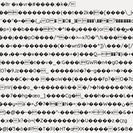
e�����������{��t��2k�|�[����\_
�[��E`D�/�k�:���]}RΎƫ��'�cv_ݜ}��=�
�p+}:��b����ܽ;=:�^I��y����}or�E��͇
<��=�������(�>�wnS9���^]}\���/�[/I
ɽu��?
 O?�9Jz���0�_ �����Wi�?�~g���=>�>�
����C�i~�� ��oW��{������Fp?�O�7o
�œo_];����Cg�_���h�w���L��x�c�p���[���T
�e�Y��F���,C��{Ƞ��䣉
)�@��~�����"~�����=>K�x�&���
;x�k?�ؑօ=(�Z�������}r�U�����z.�(zg
�@|�͂3�ȏ�#l'�T�㺫�HT�aXK������S�B