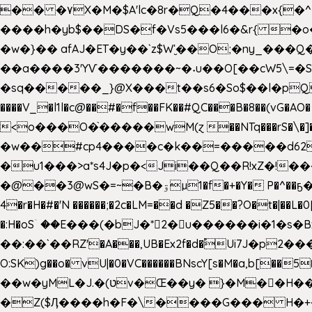
�� �۷X�M�$A'lc�8r�Q�4���x{�
����h�yb$��DS�f�Vs5���l6�&r{ 
�w�}�� afAJ�ET�y��`z$W'̮��O;�ny_�
��a����3'YѴ�������~�˖u��O[��cW5\=�SI�
�sq�����_}@X���t��s6�So$��l�pQ���T
����V_�l1l�c@��#�f��FK��#QC���B�8��(vG�AO� E�n�J!@e40�� �O.��̍-˕���P�'�a
<o���O�֙�����wM(ɀ ��NTq���rS�\�]�x+?�
�w��#cp4����c�k��=�����d62�7
�u1���>a*s4J�p�<Ji��Q��R!xZ�!��
�@��3@wS�=~�B�ۊµ1�f�+�Y� P�^��ҕ�Tە�iV�~�zhN��b�Xs �>�\�[���6ʋ�i #�e:m�*+aMq��C� ��.+@"��"����+�tϾc
4�r�H�#�'N ������;�2c�LM=��d �Z5��?O�t�|��L�
�:H�oSۤ ��E���(�bJ�*2�u������i�1�
��:��`��RZ'�A���,UB�Ex2f�d�֠Ui7J�p2�
O:SK)g��o� vU|�0�VC������BNscY[s�M�a,b[
��w�yML�J.�(טv�Œ��y� }�M��H���x����O+}�4|VtPݙ��CC�Q���/�\F�ڴ= $;`j!
�Z($Ӆ����h�F�\����G��� H�+�