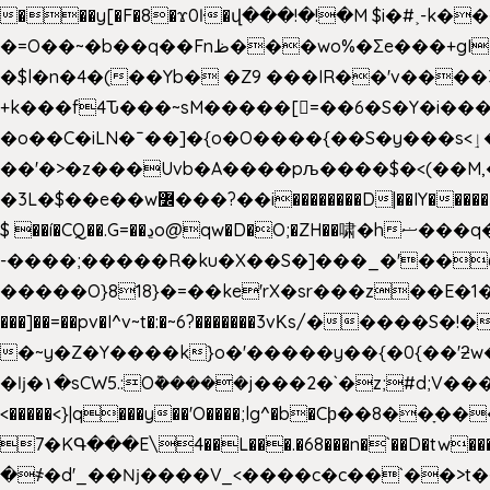
���y[�F�8�ϫ0ŀ�վ���!�!�M $i�#˲-k�
�=O��~�b��q��Fnظ���wo%�Ʃe���+gI��9��4�Y6M����E��Yg����R�� P�Ȇ����w��+'�w��Q��p
�$l�n�4�(��Yb� �Z9 ���IR��'v���
+k���f4Ԏ���~sM�����[=��6�S�Y�i�����gƊx�����uc�SV�x�
�o��C�iLN�ˉ��]�{o�O����{��S�y���s<ٳ���������:��;W��}�r7��?�n<�&�_�_Ķx�
��'�>�z���Uvb�A����pљ����$�<(��M,�~ݏ�'�u����>�:A|�  F����S����+v����n�����J�
$ ��í�CQ��.G=��ڍo@qw�D�O;�ZH��啸�hޟ���q��ĭ/�6�>� .�bwN�ϫˋ��'��W'
-����;�����R�ku�X��S�]���_�'��
�����O}818}�=��ke'rX�sr���z��E�1�O F��~�v7y�'��v 
���]��=��pv�I^v~t�:�~6?�������3vΚs/�����S
�~y�Z�Y����k}o�'�����y��{�0{��'ƻw��"��ɷ���]7x��w�b
�ǉ�۱�sCW5.:O݉�����j���2�`�z;#d;V����
<�����<}|q���y��'O����;lg^�b�Cϸ��8��ָ�
7�KԳ���E\4��L���.�68���n�`��D�tw���P
�
҂�d'_��ǋ����V_<����c�c��`��>t��