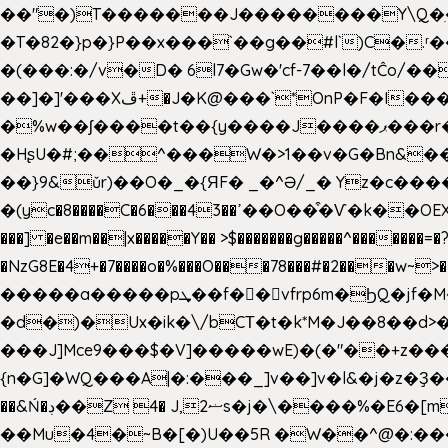
��"�)T�������J��������Y\Q�ִ�1nM LO��P���ކ�_��.���.1���������=z 
�T�82�}p�}P��x���`��g��#l`)C�
�(���:�/v�D� 6l7�Gw�'cf-7��l�/tĈ
��]�]'���Xڦ+�J�K@���`*OnP�F�I�����n����ˎ���E>���% ���y���0��/J|Wz��Dn 'j.�8�
�%w��ʃ����t��{y����J����ޕ���r��d�$e҅b�e���� Y����ǟ�яc�����MG�p-+�S�:��=�[�x��aS����d�}
�HʂU�#;��^���W�>1��v�G�Bn&
��}9&ǔr)��O�_�{ЯF� _�^Ə/_� Yz�c����
�(yc�8����C�6���43��ߴ��O��͒�Ѵ�k��OEX�2�,�)�t��@���aw����;�׷o�_��2�sy��.�=W�n��߃�{4��ߑ��i�8V6v4W�9��s���g�
���] �e��m��|x�����Y�� >$�������g�����^�������=�?��n?~;͝�
�NzG8E�4+�7����o�%���O���78���#�2���w~
�����a�����pܜ��f��vfrp6m�ϦQ�jf�M����J:�x��-?u��4��5�%@$0 �t-
�d�)�Ux�ik�\/bCΤ�t�k*M�J��8��d>�%
���J]Mce9���$�V]�����wE)�(�"��+z���
{n�G]�WQ���A|�:���_]v��]v�l&�j�z�Ҙ
��&Ń�ڊ��Z 4� J,ޟ2s�j�\
��Mu�4�~B�[�)U��5R �W��^@�:����3 v����7�g����s�