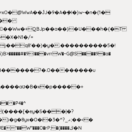
>�����#�9I���vrrW�~G@S����9�a�
�B������?�.O��������u
�� �P4�^
8yx�O�i�3�^?_ޣ;��<�
*��W"���O�rP;�(����ڬ�N