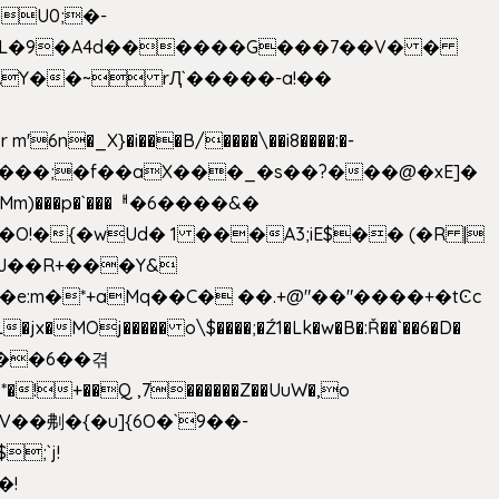
U0;�-
'� �L�9�A4d������G���7��V� �
AY��~ rԮ`�����-a!��
�_X}�i���B/����\��i8����:�-
h�Mm)���p�`���ᅢ�6����&�
�{�wUd� 1 ���A3;iE$�� (�R |
ENJ��R+���Y&
�jx�MOj����� o\$����;�Ź1�Lk�w�B�:Ř��`��6�D�
��6��겪
�!+��Q ,7������Z��UuW�,o
�\$V��刜�{�u]{6O�`9��-
�!