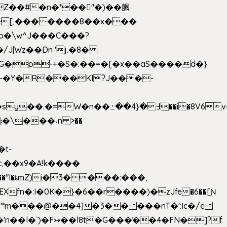
��[,�������8��x���
2o�\w^J���C���?
-�Y�R���KI?J���-
,��x9�A!k����
fn�:I�0K�}�6��r����)�zJfe�6��[Ɲ
"*m���@��4]�3�� ���nT�':Ic�/e