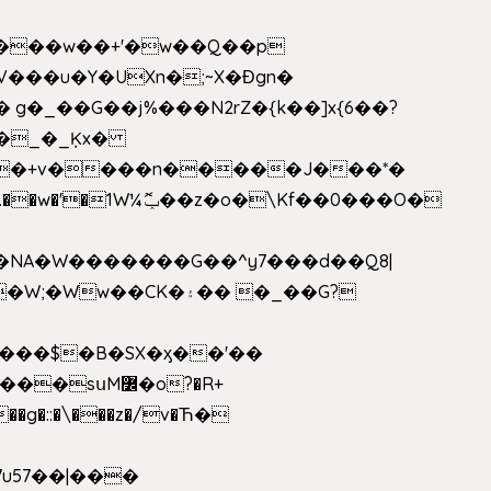
V���u�Y�UXn�;~X�Ɖgn�
�3L�$��e��w߼���?��i��������D|��IY�������͛����o�]�����c_��ģ��/o��.�K�X����t�x/w'��D�?t�.��w�'�1W¼ݕޮ��z�o�\Kf��0���O�
1�NA�W�������G��^y7���d��Q8|
սM߼�o?�R+
��g�::�\���z�/v�Ћ�
7u57��|���