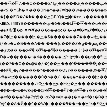
���/.��O����ū7`lg{�����3{�����ﭓ��ltr �x�vr�#����;�k�/
�<&`�MGh����DN�Y��7g��W�����s�
��˝#�����۷O � �O�_|����\���?���i���d�>�>�(��������|�:
<��Zo����Ϋ#������qv�6�t��U����a��i
�ӹv׸�p~#؝7�֭���x��go�;�{��#&�/2���j���pO����/^�<�>ޝx7O�"\%�����cKy{���N������/
�7��������$�������Z���ws���.�
(F�o�w�B���Ʌ��"���{u��P�Z�ީq��yqy����ܙ��=��x���>����+�}���Qޝ��?�}i�+��N,��us�7 ߟ����F��/Ļ�
�܄Y0:��I��;w;;���������ڵ^$�͏��@�����֡�t��v�_�:G���i;GWR�n4�gO������?
D�w��p���~�4������^~ɮ^ܺ;�k��yq��"~
(��7��O��s@#�/:�)�� ���ͧ՛������j��~
�N_�ݚV�����^��;���QSY������09�/nV{���o_�+�����k��.�/>�N�����N�jO���^�]
<8�w�������0�o��/_��y�^�͝�x��.����7��hg
���������v?G��.o�M���;��������y=ӛ`�=ݳ�7�ڳ� �N�=;��>���W���ڽ�E�S�K�{s}�
�Ƿ�=�+s�W�ȿ��@����r�]@�`?��B��
�����%l�7q'@�~aȘ?�=A��}���z�R�!z�
'Aj^��&�Ҋ��^��W�L��
��5��=��1<�FK