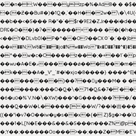
��n�;W����yzp�%�Aá8� � �$��
�(�Ƶ��Bu#�)�1Q�,`��H��2w� \�\4U{
��b��<�S��� R�"�`�$r�9E2�ZJɾ���i�
DRʢ�O��}�?������+ ��� ��(�h�q
<��iY�DLvb0l�P�^��Oʔ��CX۝`�;`��)b���'�p�&v5(� �_ ��g�ӯ_ C���s�����K���n
��н��N;W6����jo�%w��Wo"�x�D��?��^�}�5�
�^��w�c�C����z���;�+��1`�p�
��wu�A�E�ޥ������ǿ������m��d�C��9��e�D��1�2�/��H�T �)�+�J{��8�{�z=�09�{���Q
�k����A�_V'_`#�!�xjo�8����} ����^E|��� ��J���x�Y�ݜ�}I�i�;CL}%�.�a
���������)��?��򥞾y���M� � ��
�������:���O�Q�\�71�Q&�7�`��
�6�uū�%`V.N�\�XW)���*�G����/̨��?
���Q��W�L�����[��W/?��I�凷�����
((��"i�v7�O��iw�y�s��x�{� Z}$g�>��ݳO��]��[�3d��_oަi�j��|�����3�+.�?'��g����.y��s��u��m��!
���1�L[N�E���&��&�S���n���Z% @p
�;Y��;������Oo���>��;���Z�M�E