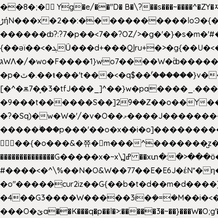
��8�;�򜸥 Yg�e/��"D�
B�
\?��s���~����^�ZY�
����������loϿ�{�nl^<�گ;��#�c��s.^^~�qF��w[k�ߜ��Yu�/�S_|=jݿ������z��\�
ڑήN���x�2��:�
������ȸ?:?7�p��<7��?OZ/>�g�'�}�s�m�
{��ǝï��<�ܓǗ���d+���Q|ru+�>�g{��U�<�������x���U��?�n�7[_���X'�Oa�������0���o��ޓ>O�ޝ�> ���G�?
גּWΛ�/�wo�F����1}wo7����W�۫ȸ�����}g�śX+����w�O�������?
�p�ٿ�.��ŧ���'t���<�q$��۫'������}v����ݚ�F��{����:l��ɞ�N����~�>|��|�u�����O������n�f;ݛ�s����8y�:����M�膓
[�^�ѫ7�͕�3�tfJ���_]^��}w�pa����_.��
�9���t������S��]2ܰ9��Z��o��Y�����J
�?�Sq)�w�W�'/�v�O��މ����J��������Gϻ�`�1��s�\����'�I���ݭE��~%��;]���M|szvѺ5컏��_}��6.��Oދ�;��v����|
�����ۖ���p���'��o�x��i�o]���������Gg�?�����ޗ_�~}��S����z��Jݧ�����=xz
𳏮 ��{�o���&�쮸�󧽑m���^�������̺z
��������������G�����x�~x\߽]ߝ ��xտ�:�>���ӧ�ܷ�Ӈ�������ο8���I�2�H��7]�s�Ç�,ys���p|3:=
#����<�^\%��N�O&W��77��E�E6J�έN*
�o"�����cur2iz��G{��b�t�d��m�d����]�h
�4��G3����W�����3i�ܼ�=�M��i�<��&_>e�͋'�����Eb"7� v�
���O�ێa��K���q�p��l�>:�����3�~��}���W�O;g'�g�����{�~����y�YJb��U�������d�ܻ���0��n;���\|9�^�}