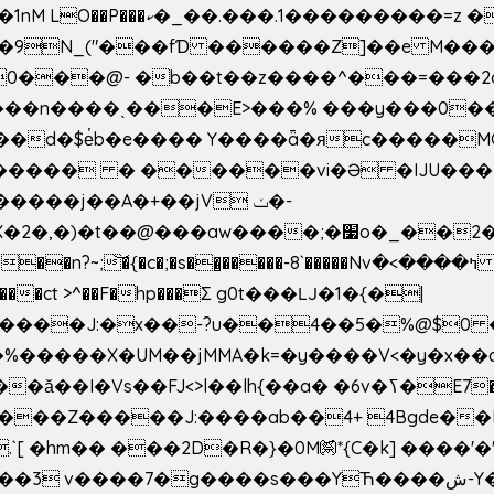
�Z��#�n�*��"�)��䑺
.ʳ��9N_("���fƊ ������Z]��e M�
o/��0���@- �b��t��z����^���=���
������ � ������vi�Ə �IJU���
����j��A�+��jV ݖ�-
{�c�;�s��̺�����-8`�����Nvߤ����>� ��\�܃�˓n >��
>����ct >^��F�hp���Σ g0t���Ǉ�1�{�|
�����X�UM��jMMA�k=�y����V<�y�x��c
�ӑ��I�Vs��FJ<>l��lh{��a
� �6v�ߖ�E7��"I�ȶmZ)i�3� ���:���,
����Z�����J:����ab��4+ 4Bgde��EX
����%�E6�[m.`[ �hm�� ���2D�R�}�0M㉀*{C�k] ��
��'�
��YЋ����ش-Y�'n��l�`)�F↣��l8t�G���͑��4�FN�]?f