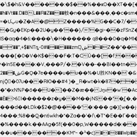
�\$�h&V������:�$��%��ҝO��XT��[��U"
�ħ�Vt��.D�BL��R�Z����䡋�n���&���,��c�
=�Ưپu�Z�A�@Z�����%G��C�7/����l ��^~�j��� J��5pX^�.Gx�;��Ao
�Gy�EKp��2U�y��'��}/'�gi~��zFSnZ�u�t�h
IS�aq�4�6:����\�H������ q8���0�q�Mߊ����[e��z(��)z �E��_ӦD0f��L�� `I*� %`T!
�'��",+$�NTȵ-0#������zmDڜ̦�
�Z��*��
���[�0�V�K$���F�:T�CŬ��[�f;�
י�In5E���:�V,���P/�.�V��-��BI��tn�i���r�JmV@�ƶI�dd�&;�>�������E�#�}b\S!��=4$,�����?n�۴X�2n�ڕiV�%l�X>�
2���ڜG�Ǫ�7e����u�υ��%�U胜KN��
`�
njǬ�07u���RЮ��#4 )�_R�wt�k�87�̠
�*�xN%P�ō��U�]��Z�æ�� Jŋv�w`�Aa4
�Ě�>6򁊔I������z�y��M��jNS��*�͈
���d��ȽDk�$2�@����* �:��� g�)[w��j�I�
4���;%8��Q�n6wkh�*�Za��'�I\�Τ*�E��Γ��b
�%����k.��AAg�5f(��0�p,W�����d�:��
��u�������KM*~ �ׯ�c)��ȣ��Wp������5&��EN����*�&&6F��Le��~�P�άv����ui?