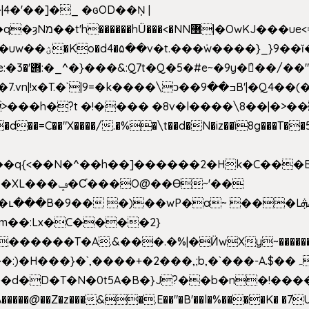
4�'��]�_ �ԍOD��Ņ |
h�{�T
k����\ͻ��ߏ��9B'|�Q4��(��X�N1�/=
�"X����/.�%�\t��d�N�iz��ì8g���T��5)B
h�b��q{<��N�^��h��]������2�Hk�C��
��Ɵ~'��
m��:Lx�C����2}
�������T�A.&���.�%|�Ӥw
Xy~�����
d�D�T�N�0t5A�B�}J?��b�n�!����}�g�
�����@��Z�z���&�.E��"�B'��l�%����K� �7UE�