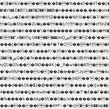
�\$�h&V������:�$��%��ҝO��XT��[��U"
�ħ�Vt��.D�BL��R�Z����䡋�n���&���,��c�
=�Ưپu�Z�A�@Z�����%G��C�7/����l ��^~�j��� J��5pX^�.Gx�;��Ao
�Gy�EKp��2U�y��'��}/'�gi~��zFSnZ�u�t�h
IS�aq�4�6:����\�H������ q8���0�q�Mߊ����[e��z(��)z �E��_ӦD0f��L�� `I*� %`T!
�'��",+$�NTȵ-0#������zmDڜ̦�
�Z��*��
���[�0�V�K$���F�:T�CŬ��[�f;�
י�In5E���:�V,���P/�.�V��-��BI��tn�i���r�JmV@�ƶI�dd�&;�>�������E�#�}b\S!��=4$,�����?n�۴X�2n�ڕiV�%l�X>�
2���ڜG�Ǫ�7e����u�υ��%�U胜KN��
`�
njǬ�07u���RЮ��#4 )�_R�wt�k�87�̠
�*�xN%P�ō��U�]��Z�æ�� Jŋv�w`�Aa4
�Ě�>6򁊔I������z�y��M��jNS��*�͈
���d��ȽDk�$2�@����* �:��� g�)[w��j�I�
4���;%8��Q�n6wkh�*�Za��'�I\�Τ*�E��Γ��b
�%����k.��AAg�5f(��0�p,W�����d�:��
��u�������KM*~ �ׯ�c)��ȣ��Wp������5&��EN����*�&&6F��Le��~�P�άv����ui?