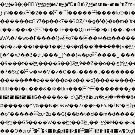
��8�;�򜸥 Yg�e/��"D�
B�
\?��s���~����^�ZY�
����������loϿ�{�nl^<�گ;��#�c��s.^^~�qF��w[k�ߜ��Yu�/�S_|=jݿ������z��\�
ڑήN���x�2��:�
������ȸ?:?7�p��<7��?OZ/>�g�'�}�s�m�
{��ǝï��<�ܓǗ���d+���Q|ru+�>�g{��U�<�������x���U��?�n�7[_���X'�Oa�������0���o��ޓ>O�ޝ�> ���G�?
גּWΛ�/�wo�F����1}wo7����W�۫ȸ�����}g�śX+����w�O�������?
�p�ٿ�.��ŧ���'t���<�q$��۫'������}v����ݚ�F��{����:l��ɞ�N����~�>|��|�u�����O������n�f;ݛ�s����8y�:����M�膓
[�^�ѫ7�͕�3�tfJ���_]^��}w�pa����_.��
�9���t������S��]2ܰ9��Z��o��Y�����J
�?�Sq)�w�W�'/�v�O��މ����J��������Gϻ�`�1��s�\����'�I���ݭE��~%��;]���M|szvѺ5컏��_}��6.��Oދ�;��v����|
�����ۖ���p���'��o�x��i�o]���������Gg�?�����ޗ_�~}��S����z��Jݧ�����=xz
𳏮 ��{�o���&�쮸�󧽑m���^�������̺z
��������������G�����x�~x\߽]ߝ ��xտ�:�>���ӧ�ܷ�Ӈ�������ο8���I�2�H��7]�s�Ç�,ys���p|3:=
#����<�^\%��N�O&W��77��E�E6J�έN*
�o"�����cur2iz��G{��b�t�d��m�d����]�h
�4��G3����W�����3i�ܼ�=�M��i�<��&_>e�͋'�����Eb"7� v�
���O�ێa��K���q�p��l�>:�����3�~��}���W�O;g'�g�����{�~����y�YJb��U�������d�ܻ���0��n;���\|9�^�}