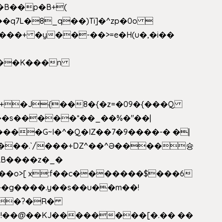
�B��p�B+(
�q7L�8_q��)Ti]�^zp�0o 
���+ �y��-��>=e�H(u�,�i��
���G~I�^�Q�IZ��7�9����-� �|
���.`/���+DZ^��^Ə����슝
RB����z�_�
��o>[ x:f��c�������$���6
5L�?�R�
�!��@��KJ��������[�.�� ��