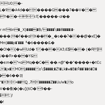
U0;�-
'� �L�9�A4d������G���7��V� �
AY��~ rԮ`�����-a!��
�_X}�i���B/����\��i8����:�-
h�Mm)���p�`���ᅢ�6����&�
�{�wUd� 1 ���A3;iE$�� (�R |
ENJ��R+���Y&
�jx�MOj����� o\$����;�Ź1�Lk�w�B�:Ř��`��6�D�
��6��겪
�!+��Q ,7������Z��UuW�,o
�\$V��刜�{�u]{6O�`9��-
�!