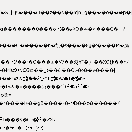
���ዽ�V7��;Qh*'�ݗ~��XO{k��h/
�tw&�=����{g���Ѽ�>� ��?
�9�r����I+��gB����-�D��z������/