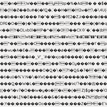
��n�;W����yzp�%�Aá8� � �$��
�(�Ƶ��Bu#�)�1Q�,`��H��2w� \�\4U{
��b��<�S��� R�"�`�$r�9E2�ZJɾ���i�
DRʢ�O��}�?������+ ��� ��(�h�q
<��iY�DLvb0l�P�^��Oʔ��CX۝`�;`��)b���'�p�&v5(� �_ ��g�ӯ_ C���s�����K���n
��н��N;W6����jo�%w��Wo"�x�D��?��^�}�5�
�^��w�c�C����z���;�+��1`�p�
��wu�A�E�ޥ������ǿ������m��d�C��9��e�D��1�2�/��H�T �)�+�J{��8�{�z=�09�{���Q
�k����A�_V'_`#�!�xjo�8����} ����^E|��� ��J���x�Y�ݜ�}I�i�;CL}%�.�a
���������)��?��򥞾y���M� � ��
�������:���O�Q�\�71�Q&�7�`��
�6�uū�%`V.N�\�XW)���*�G����/̨��?
���Q��W�L�����[��W/?��I�凷�����
((��"i�v7�O��iw�y�s��x�{� Z}$g�>��ݳO��]��[�3d��_oަi�j��|�����3�+.�?'��g����.y��s��u��m��!
���1�L[N�E���&��&�S���n���Z% @p
�;Y��;������Oo���>��;���Z�M�E