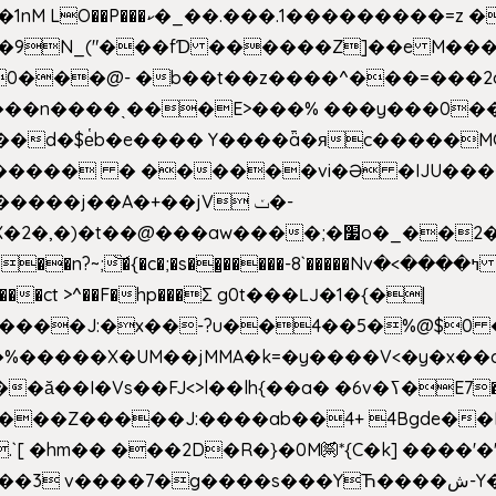
�Z��#�n�*��"�)��䑺
.ʳ��9N_("���fƊ ������Z]��e M�
o/��0���@- �b��t��z����^���=���
������ � ������vi�Ə �IJU���
����j��A�+��jV ݖ�-
{�c�;�s��̺�����-8`�����Nvߤ����>� ��\�܃�˓n >��
>����ct >^��F�hp���Σ g0t���Ǉ�1�{�|
�����X�UM��jMMA�k=�y����V<�y�x��c
�ӑ��I�Vs��FJ<>l��lh{��a
� �6v�ߖ�E7��"I�ȶmZ)i�3� ���:���,
����Z�����J:����ab��4+ 4Bgde��EX
����%�E6�[m.`[ �hm�� ���2D�R�}�0M㉀*{C�k] ��
��'�
��YЋ����ش-Y�'n��l�`)�F↣��l8t�G���͑��4�FN�]?f