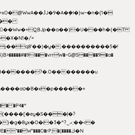
>�����#�9I���vrrW�~G@S����9�a�
�B������?�.O��������u
�� �P4�^
8yx�O�i�3�^?_ޣ;��<�
*��W"���O�rP;�(����ڬ�N