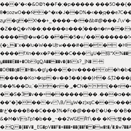
���*�<�&O©'t��F�;�p����� ���5O��{�|
ݿ�8ozwO��Ń�^�x�J��D%�<��͉q��e7C��q�ȝNמ��t'h������hǛ���<�NN޸|�OwKJ���ue<=xO�@WwA��J́J�9�A�݈�I�}w~�n�{1�
zyr�g�X!��+_����~�r�ߡb#@���J\v'��uw��ؽ�Ko�d4�۵��v�t.���݁w����}_}9��ĭ��
�Z��Q�vN��;�����o���;͋���n�n=��:e:�݋'�3:�_^�}���&:Q7t�Q�5�#e~�9y�݅󈽻��/��"��Ww�+QBJp��a��}�U���
����@�w�G� ���5�v/��������1�7.vn|!x�T.�`|9=�
{�ݻ�˝x��!u�W��U|tw���#��� �HI>���h�?t �!���� �8v�l����\8��|�>��j��q8'��)�y�.����������5�!
����fXn��x�P���C��� yU�猔*X%���d��=C�
y����E��+�OblgQA����v�{�6s?_|N� -
�OƟ��q�l�H�ԋ�g'y����ov����o�
�����Ko>�sp:�v��3��)��}H� &݉}2���j�XL���ݡ�Ƈ���O@
8��%��Du,`��n�؃�CN�(��n��ւ���B�9�� �)��wP�a~ ���Lܞ����aט�B�x�p�����+
��S�Ӟ�v��=�������� .���a��
��"�]����v \B/yW�z)xȿС��<��
�rځ'����B��C���3%�Fc�@���E'�U�-�'�B��:)�H���}�`,����+�2���,;b,�`���-A.$��ہ(����[�ey�S���|�?
&�M�V|sTp1�b��_~��2WGEȐ1\�� �Kc쩇���
�;Q�{��V�_EG�pV��F�+���×��(��f� �w�t�/�;�w7��A