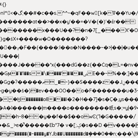
ﾹ{}
�m|n_g����o���p�|
'#�������at��>��x�y'��=�V�{�)ʻ�έr��:
�U���|
�����*x{���dG��z{��Ċq�L=�nv���?��"�O
|sܼ{��Źd��Gw�����n~
�g�y��š�}�ev���OO��o�F�������u�3~
�η�A�ʇ������|m����o��������㫝s�;=y|
~8��y��f��$��owϾ(ߣ�G�����/
[;ݤ�s��D �v����|h���ŝ�Ѽ��zלt?