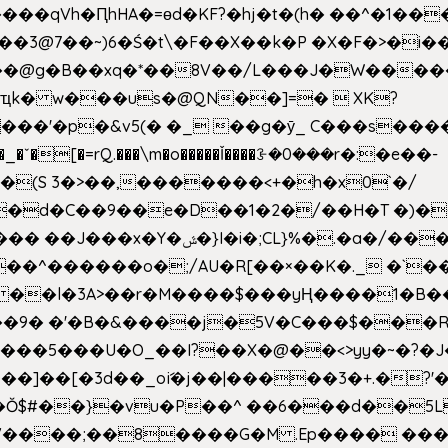
��qVh�ԤhHA�=ɵd�KF?�hj�t�(h� ��^�1��
��3@7��~)6�Ś�t\�F��X��k�P �X�F�>�i��
d���@g�B��xq�*��8V��/L���J�W����
ҵk� w���us�@QN��]=�  XK?
�
_�ˇ�[�=rQ.���\m�o�����Ǐ����ꗿ�0���r�:�e��-
(S 3�>��,�������<+�h�x0`�/
�/����s�����*��_��%�"��|
�^������o�;/AU�R[��×��K�._ �`��
 ��l�3A>��r�M����$���yҢ����1�B�
�/��9� �'�B�&����j�5V�C���$���
�5���U�O_��I?��X�@��<>yy�~�?�J
�Ŏ$#��}�vu�P��^ ��6���d��
`V����;��8����G�M .Ep���� ��