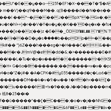
�E��y��a-~23f�EF˦�X~���T�*$�Aʑ��K�
sm� m��V)��q!9���M��. q(B����d��N��e�
l++}�r��V�Ÿ�x�y�j�K��`0�ę�x� �fs�LMMP5]hc
��ɍ���D�y�sު����b��pDp�=���
�k#�� "}6Z���h���eg�>�H���C� 
&��!��L�Tu�r�p�x����������r�K5
��H+ G�6a�8������;��(����+x�x� �p
�a�*Z�j#� �A�CPK�#y035����d�ҁ�Lɷ6�
[�,�������DM��k�v�9.�w�� t�Hf�h<��
 iu�����h䖭=!x�9��j�J�i�0�p�� ��m�{�M
 袛8�23��i�
f��ȕ�����"��[�C���;�o�v�j��NhG�m