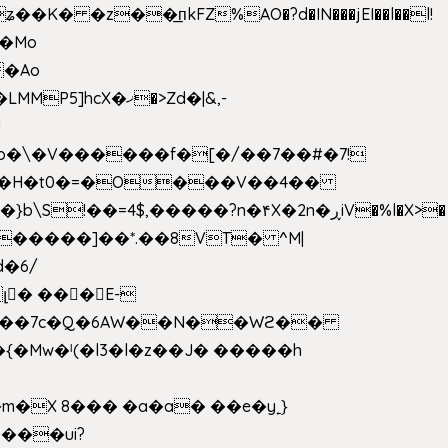
 �z��͟пkFZ%AO�?d�IN���jEI��l��l!
��Mo
X�ޚ�>Zd�|&,-
p�\�V������f�[�/��7��#�7!
&���H�t0�=�O���V��4��
�����]��*.��8VT� ^M|
d�6/
լ� ���E-
k[���7c�Q�6AW��N��Wϩ��
w�ˡ(�l3�l�z��J� �����h
�X 8��� �a�a� ��e�y˿}