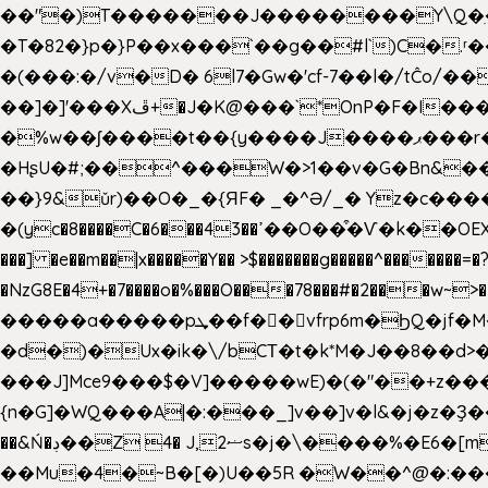
��"�)T�������J��������Y\Q�ִ�1nM LO��P���ކ�_��.���.1���������=z 
�T�82�}p�}P��x���`��g��#l`)C�
�(���:�/v�D� 6l7�Gw�'cf-7��l�/tĈ
��]�]'���Xڦ+�J�K@���`*OnP�F�I�����n����ˎ���E>���% ���y���0��/J|Wz��Dn 'j.�8�
�%w��ʃ����t��{y����J����ޕ���r��d�$e҅b�e���� Y����ǟ�яc�����MG�p-+�S�:��=�[�x��aS����d�}
�HʂU�#;��^���W�>1��v�G�Bn&
��}9&ǔr)��O�_�{ЯF� _�^Ə/_� Yz�c����
�(yc�8����C�6���43��ߴ��O��͒�Ѵ�k��OEX�2�,�)�t��@���aw����;�׷o�_��2�sy��.�=W�n��߃�{4��ߑ��i�8V6v4W�9��s���g�
���] �e��m��|x�����Y�� >$�������g�����^�������=�?��n?~;͝�
�NzG8E�4+�7����o�%���O���78���#�2���w~
�����a�����pܜ��f��vfrp6m�ϦQ�jf�M����J:�x��-?u��4��5�%@$0 �t-
�d�)�Ux�ik�\/bCΤ�t�k*M�J��8��d>�%
���J]Mce9���$�V]�����wE)�(�"��+z���
{n�G]�WQ���A|�:���_]v��]v�l&�j�z�Ҙ
��&Ń�ڊ��Z 4� J,ޟ2s�j�\
��Mu�4�~B�[�)U��5R �W��^@�:����3 v����7�g����s�