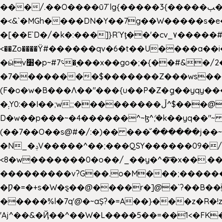
���/.��O����ū7`lg{�����3{�����ﭓ��ltr �x�vr�#����;�k�/
�<&`�MGh����DN�Y��7g��W�����s�
��˝#�����۷O � �O�_|����\���?���i���d�>�>�(��������|�:
<��Zo����Ϋ#������qv�6�t��U����a��i
�ӹv׸�p~#؝7�֭���x��go�;�{��#&�/2���j���pO����/^�<�>ޝx7O�"\%�����cKy{���N������/
�7��������$�������Z���ws���.�
(F�o�w�B���Ʌ��"���{u��P�Z�ީq��yqy����ܙ��=��x���>����+�}���Qޝ��?�}i�+��N,��us�7 ߟ����F��/Ļ�
�܄Y0:��I��;w;;���������ڵ^$�͏��@�����֡�t��v�_�:G���i;GWR�n4�gO������?
D�w��p���~�4������^~ɮ^ܺ;�k��yq��"~
(��7��O��s@#�/:�)�� ���ͧ՛������j��~
�N_�ݚV�����^��;���QSY������09�/nV{���o_�+�����k��.�/>�N�����N�jO���^�]
<8�w�������0�o��/_��y�^�͝�x��.����7��hg
���������v?G��.o�M���;��������y=ӛ`�=ݳ�7�ڳ� �N�=;��>���W���ڽ�E�S�K�{s}�
�Ƿ�=�+s�W�ȿ��@����r�]@�`?��B��
�����%l�7q'@�~aȘ?�=A��}���z�R�!z�
'Aj^��&�Ҋ��^��W�L��
��5��=��1<�FK