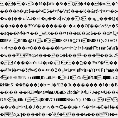
�� �۷X�M�$A'lc�8r�Q�4���x{�
����h�yb$��DS�f�Vs5���l6�&r{ 
�w�}�� afAJ�ET�y��`z$W'̮��O;�ny_�
��a����3'YѴ�������~�˖u��O[��cW5\=�SI�
�sq�����_}@X���t��s6�So$��l�pQ���T
����V_�l1l�c@��#�f��FK��#QC���B�8��(vG�AO� E�n�J!@e40�� �O.��̍-˕���P�'�a
<o���O�֙�����wM(ɀ ��NTq���rS�\�]�x+?�
�w��#cp4����c�k��=�����d62�7
�u1���>a*s4J�p�<Ji��Q��R!xZ�!��
�@��3@wS�=~�B�ۊµ1�f�+�Y� P�^��ҕ�Tە�iV�~�zhN��b�Xs �>�\�[���6ʋ�i #�e:m�*+aMq��C� ��.+@"��"����+�tϾc
4�r�H�#�'N ������;�2c�LM=��d �Z5��?O�t�|��L�
�:H�oSۤ ��E���(�bJ�*2�u������i�1�
��:��`��RZ'�A���,UB�Ex2f�d�֠Ui7J�p2�
O:SK)g��o� vU|�0�VC������BNscY[s�M�a,b[
��w�yML�J.�(טv�Œ��y� }�M��H���x����O+}�4|VtPݙ��CC�Q���/�\F�ڴ= $;`j!
�Z($Ӆ����h�F�\����G��� H�+�