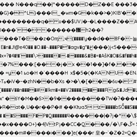
^��� N���q��|^�����D�Z��E ���3�
�o�G}�^L}���I_�wm�G�k��>�)KIB
��Q���������q� ʋ��$UV˩�-�L����Z��
��`�������޼h2��?
�E��z�Oɱ,ҹ(����'y��d��8F�~놀r m'6n
gv�g"�ځ!���)j<5������;�f��aX���_�s��?���@�xE]�
4�!�`���\>�����˴�����&�B�=�As͒K�O�&�f��
%���:[���j�x ��1��]�f�,���O!
� =y�1 ьo�H �`����H x$�5�(�KANU-�
0[����V��n����#�lkm�+��V2����;�����Rg&�Jd�L
s�Bx* �6Y�M��S>�9��������TW�?���
��R�at�,U��r��P�# ��KԽa3 z����bSȬ��S��*
��5� ��S���F�P�Q������ϥ������|�?j�^
���m#����i���]e(���r 皇�~`�Z�2=Q�