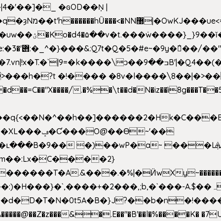
4�'��]�_ �ԍOD��Ņ |
h�{�T
k����\ͻ��ߏ��9B'|�Q4��(��X�N1�/=
�"X����/.�%�\t��d�N�iz��ì8g���T��5)B
h�b��q{<��N�^��h��]������2�Hk�C��
��Ɵ~'��
m��:Lx�C����2}
�������T�A.&���.�%|�Ӥw
Xy~�����
d�D�T�N�0t5A�B�}J?��b�n�!����}�g�
�����@��Z�z���&�.E��"�B'��l�%����K� �7UE�