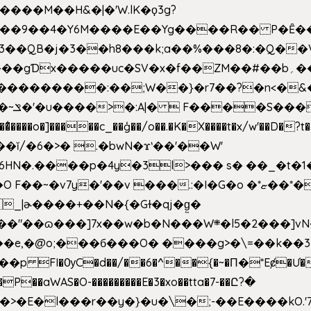
�����M��H&�|�'W.lK�ϙ3g?
�3��QB�j�3��h8���k;a��%���8�:�Q��
f��ZM��#��b؍�� g� _��G��j%���N2rZ�{k��]x{6��?
��*�
6HN�.����p�4y
�3l>��� s� ��_�t�
���.:�I�G�o �*ޏ��*��W;�Ww��CK�۽�� �_��G?
�!�_|ɚ����+��N�{�Gɫ�qj�g͖�
�N���W܍�l5�2���]vN���$�B�SX�ӽ��'��
e,�@o;���б���O� ����g>�\=��k��3���s
���p FI�ѸC�d��/��6�^��{�~�Π�*Eȼ�
Ư�
��aWAS�O-���������E�3�xo��tta�7-��Ը?�
>�E�l���r��y�}�u�\�;-��E����kO.'