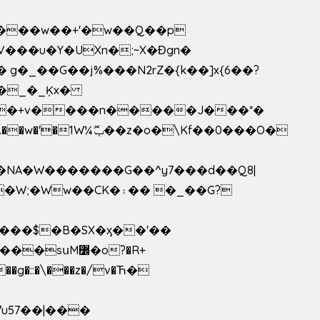
V���u�Y�UXn�;~X�Ɖgn�
�3L�$��e��w߼���?��i��������D|��IY�������͛����o�]�����c_��ģ��/o��.�K�X����t�x/w'��D�?t�.��w�'�1W¼ݕޮ��z�o�\Kf��0���O�
1�NA�W�������G��^y7���d��Q8|
սM߼�o?�R+
��g�::�\���z�/v�Ћ�
7u57��|���