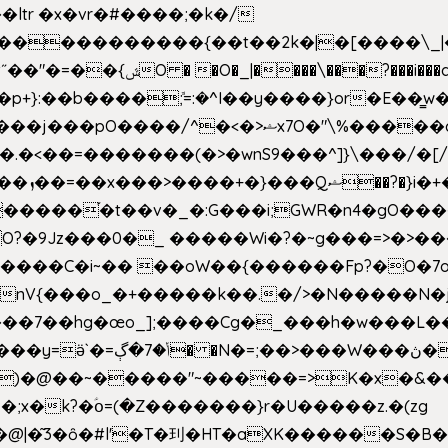
e�����������{��t��2k�|�[����\_
�[��E`D�/�k�:���]}RΎƫ��'�cv_ݜ}��=�
�p+}:��b����ܽ;=:�^I��y����}or�E��͇
<��=�������(�>�wnS9���^]}\���/�[/I
ɽu��?
 O?�9Jz���0�_ �����Wi�?�~g���=>�>�
����C�i~�� ��oW��{������Fp?�O�7o
�œo_];����Cg�_���h�w���L��x�c�p���[���T
�e�Y��F���,C��{Ƞ��䣉
)�@��~�����"~�����=>K�x�&���
;x�k?�ؑօ=(�Z�������}r�U�����z.�(zg
�@|�͂3�ȏ�#l'�T�㺫�HT�aXK������S�B