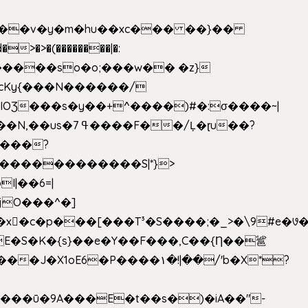
|��v�y�m�hu��xc��� ��}��
w�����so�o;���w�� �z}
OƷ���s�y��+^����)#�:σ����~|
�������������S|*}>
I|��6=|
³�S����;�_>�\9#e�꣗������ɓ<��N�o�C���G�
�J�X1oE6�P����۱�!|��/'b�X*?
����ū�9A���E�t��s�)�iA��"-