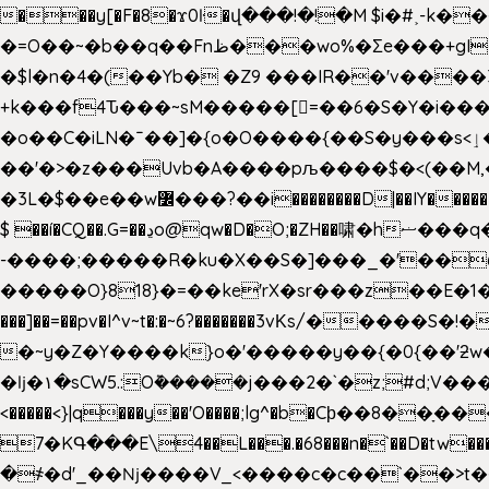
���y[�F�8�ϫ0ŀ�վ���!�!�M $i�#˲-k�
�=O��~�b��q��Fnظ���wo%�Ʃe���+gI��9��4�Y6M����E��Yg����R�� P�Ȇ����w��+'�w��Q��p
�$l�n�4�(��Yb� �Z9 ���IR��'v���
+k���f4Ԏ���~sM�����[=��6�S�Y�i�����gƊx�����uc�SV�x�
�o��C�iLN�ˉ��]�{o�O����{��S�y���s<ٳ���������:��;W��}�r7��?�n<�&�_�_Ķx�
��'�>�z���Uvb�A����pљ����$�<(��M,�~ݏ�'�u����>�:A|�  F����S����+v����n�����J�
$ ��í�CQ��.G=��ڍo@qw�D�O;�ZH��啸�hޟ���q��ĭ/�6�>� .�bwN�ϫˋ��'��W'
-����;�����R�ku�X��S�]���_�'��
�����O}818}�=��ke'rX�sr���z��E�1�O F��~�v7y�'��v 
���]��=��pv�I^v~t�:�~6?�������3vΚs/�����S
�~y�Z�Y����k}o�'�����y��{�0{��'ƻw��"��ɷ���]7x��w�b
�ǉ�۱�sCW5.:O݉�����j���2�`�z;#d;V����
<�����<}|q���y��'O����;lg^�b�Cϸ��8��ָ�
7�KԳ���E\4��L���.�68���n�`��D�tw���P
�
҂�d'_��ǋ����V_<����c�c��`��>t��