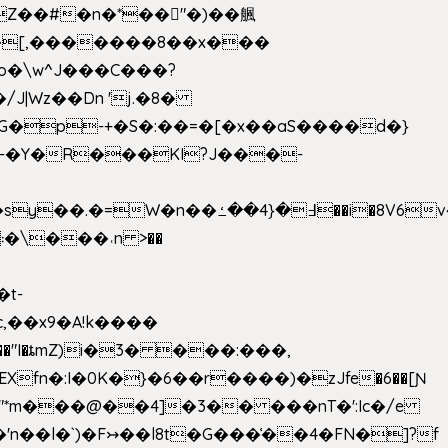
��[,�������8��x���
2o�\w^J���C���?
-�Y�R���KI?J���-
,��x9�A!k����
fn�:I�0K�}�6��r����)�zJfe�6��[Ɲ
"*m���@��4]�3�� ���nT�':Ic�/e