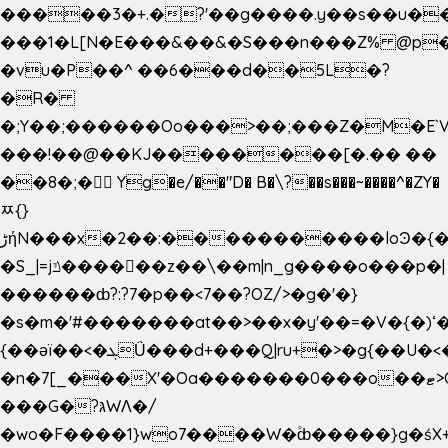
�����3�+.�?'��g����.y��s��u�
���1�L[N�E���&��&�S���n���Z% @p
�vu�P��^ ��6���d��5L�?
�R�
�;Y��;������Oo���>��;���Z�M�E
���!��@��KJ��������[�.�� ��
��8�;�򜸥 Yg�e/��"D�
B�
\?��s���~����^�ZY�
ﾹ{}
����������loϿ�{�nl^<�گ;��#�c��s.^^~�qF��w
ڑήN���x�2��:�
�S_|=jݿ������z��\��m|n_g����o���p�|
������ȸ?:?7�p��<7��?OZ/>�g�'�}
�s�m�'#�������at��>��x�y'��=�V�{�)ʻ�
{��ǝï��<�ܓǗ���d+���Q|ru+�>�g{��U�<�������x���U��?
�n�7[_���X'�Oa�������0���o��ޓ>O�ޝ�>
���G�?גּWΛ�/
�wo�F����1}wo7����W�۫ȸ�����}g�ś