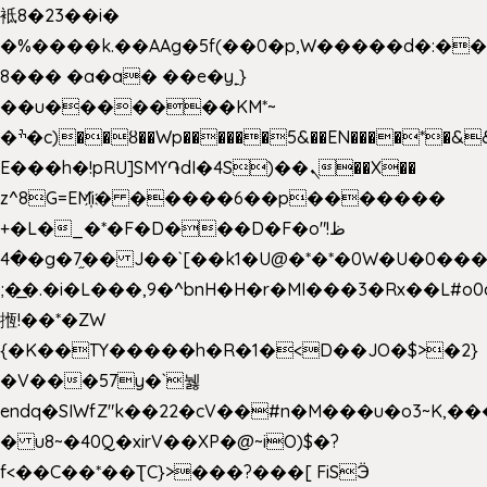
袛8�23��i�
�%����k.��AAg�5f(��0�p,W�����d�:�
8��� �a�a� ��e�y˿}
��u�������KM*~
�ׯ�c)��ȣ��Wp������5&��EN����*�&&6F��Le��~�P�άv����ui?
E���h�!pRU]SMY֏dI�4S)��ܢ��X��
z^8G=EM҉i� �����6��p�������
+�L�_�*�F�D���D�F�o"ظ!
�4�g�7֦�� J��`[��k1�U@�*�*�0W�U�0����_������äp�)2>�`@n����5DW˃��
;�͟�.�i�L���,9�^bnH�H�r�MI���3�Rx��L#o0d
揯!��*�ZW
{�K��TY�����h�R�1�<D��JO�$>�2}
�V���57y�`뉋
endq�SIWfZ"k��22�cV��#n�M���u�o3~K,
� u8~�40Q�xirV��XP�@~iO)$�?
f<��C��*��ƮC}>���?���[ FiSӬ