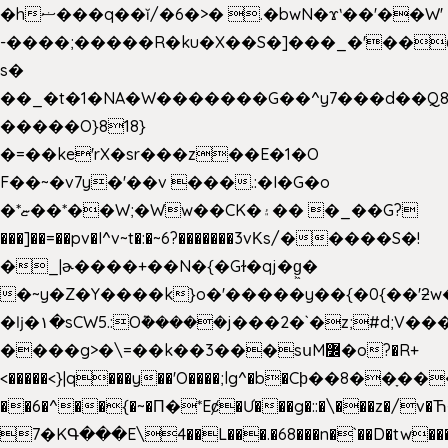
�hޟ���q��ĭ/�6�>� .�bwN�ϫˋ��'��W'
-����;�����R�ku�X��S�]���_�'��
s�
��_�t�1�NA�W�������G��^y7���d��Q8
�����O}818}
�=��ke'rX�sr���z��E�1�O
F��~�v7y�'��v ���.:�I�G�o
�*ޏ��*��W;�Ww��CK�۽�� �_��G?
���]��=��pv�I^v~t�:�~6?�������3vΚs/�����S�!
�_|ɚ����+��N�{�Gɫ�qj�g͖�
�~y�Z�Y����k}o�'�����y��{�0{��'ƻw��"��ɷ���]7x��w�b
�ǉ�۱�sCW5.:O݉�����j���2�`�z;#d;V��
����g>�\=��k��3���sսM߼�o?�R+
<�����<}|q���y��'O����;lg^�b�Cϸ��8��ָ�
��6�^��{�~�Π�*Eȼ�
Ư���g�::�\���z�/v
7�KԳ���E\4��L���.�68���n�`��D�tw��