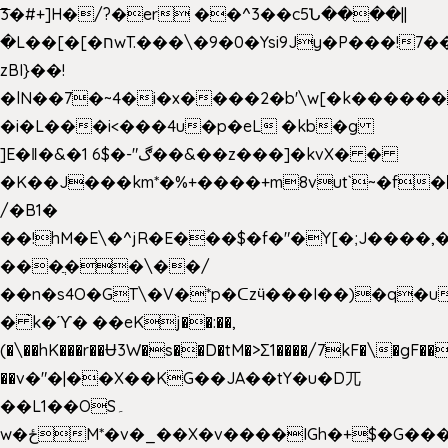
͞3�#+]H�/?�er ��^3��c5Ն����||
�L��[�[�חwT.���\�9�0�Ysi9Jy�P���!7���,�>�P�z�k��-
zBI}��!
�lN��7�~4�i�x����2�b'\w[�k����
�i�L���i<���4u�p�eL �kb�g
]E�ǁ�&�1 6$�-"ڰ��&��z���]�kvX� �
�K��J���km*�%+����+m8vut`~�f�޶CF
/�B1�
��!hM�E\�^jR�E���$�f�"�Y[�;J����,
���ֲ��\��/
��n�s4O�GT\�V�*p�ᑕzӵ���I��)�q�u
� ̀k�ϓ� ��eKj��:��,
(�\��hK���r��Ʉ3W�s��D�tM�>Ʃ1����/7kF�\�gF
��v�"�|��X��KG��JA��tY�u�D兀
��L1��OS۔
w�ځM*�v�_��X�v����IGh�+$�G���]e�`�I�n��YzeU('Lr�2���l�Tnx��hm�B��,�,�E��_��ֲ