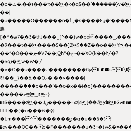
�p�ٿ�.��ŧ���'t���<�q$��۫'������}v����ݚ�F��{����:l��ɞ�N����~�>|
��|
�u�����O������n�f;ݛ�s����8y�:����M�
膓
[�^�ѫ7�͕�3�tfJ���_]^��}w�pa����_.��
�9���t������S��]2ܰ9��Z��o��Y�
��"�O���ዽ�V7��;Qh*'�ݗ~��XO{k��h/�?
�Sq)�w�W�'/
�v�O��މ����J��������Gϻ�`�1��s�\����'�I���ݭE��~%��;]���M|szvѺ5
컏��_}��6.��Oދ�;��v����|
�����ۖ���p���'��o�x��i�o]��������
�����ޗ_�~}
��S����z��Jݧ�����=xz|sܼ{��Źd��Gw�����n~
𳏮 ��{�o���&�쮸
�󧽑m���^�������̺z�g�y��š�}
�ev���OO��o�F�������u�3~�tw&�=�