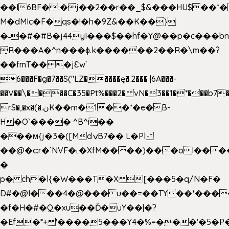
��I6BF�;�j��2��r��_$&���HU$��*
M�dMIc�F�qs�!�h�9Z&��K��}
�˗�#�#B�j44yI���$��hf�Y@��p�c���b
̟R���A�^n���ɸ.k������2��R�\m��?
��fmT�� �jԐw`
6���F�g�7��S("LZ�����ę�.2��� |6A���-
��V��\����C�35�Pt%���2� vN�3��1�*���b7�
rS�,�x�(�.نK��m�1��*�e�B-
H�O`���� ^B^i��
���м{j�3�([MdݍB7�� L�Pl
��@�c:r�`NVF�˪�XfM����)���ol���
�
p� ch�l{�W���T�X [���5�q/N�F�
D#�@I���4�@��� u��=��TY��*���
�f�H�#�Q�xu��Ď�uY��|�?
�Ef�*+ '����5���Y4�%=���'�5�