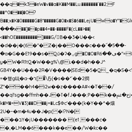
��q�k3�eW�v��a�K��M��Lu.�������`��2;F
��^0���|�O?
B��;x�K�0�����G�8*�����G�0�x�S�6��LejU�Wa�Y"
���x��]��p��4=��-����F�(cL��>��|
<��hOE���������]���G/B��3�U��<
�d��j�(6�"� Z�j��O���c���՜�5��-
�a�G��E19��s�Qű�ʔ�ۍg�D�O�Rڢ��6�"=Uh����
y� W�R1tQ�W��g%\@ʟ��d�h��J^
GB4Y��U���2R�V����|SEd�5�Q_�q�S�<1
=�헆gЩ�a-�ר[�̐\Ҕ{�s��*`��2撋
Z"�'��h4�i2w��z����A#<�T��/
��ql'sg��ffmh��J�ߠ�fJ���;P��k��خ�ﰬj��0��E8��6G���գN9?
k�M�=V�3)��D��j=�Lc$Φc'���(k�Y��^�爙
2U�~�m�4u��J�p( �I?N�|
���בY�jU������� {e1ˏ���ċ�
�,�LM��6���k��e��/W�ƙc��