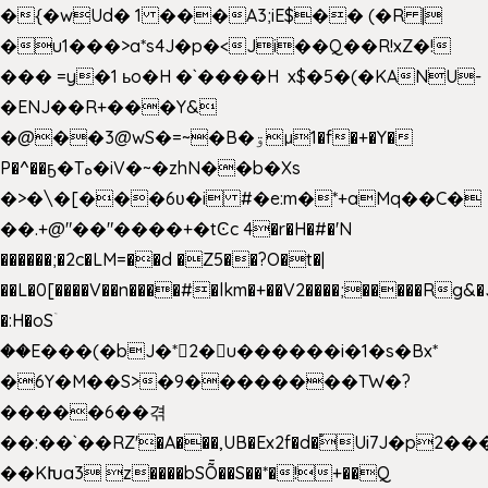
�{�wUd� 1 ���A3;iE$�� (�R |
�u1���>a*s4J�p�<Ji��Q��R!xZ�!
��� =y�1 ьo�H �`����H x$�5�(�KANU-
�ENJ��R+���Y&
�@��3@wS�=~�B�ۊµ1�f�+�Y�
P�^��ҕ�Tە�iV�~�zhN��b�Xs
�>�\�[���6ʋ�i #�e:m�*+aMq��C�
��.+@"��"����+�tϾc 4�r�H�#�'N
������;�2c�LM=��d �Z5��?O�t�|
��L�0[����V��n����#�lkm�+��V2����;�����Rg&�
�:H�oSۤ
��E���(�bJ�*2�u������i�1�s�Bx*
�6Y�M��S>�9��������TW�?
�����6��겪
��:��`��RZ'�A���,UB�Ex2f�d�֠Ui7J�p2
��KԽa3 z����bSȬ��S��*�!+��Q