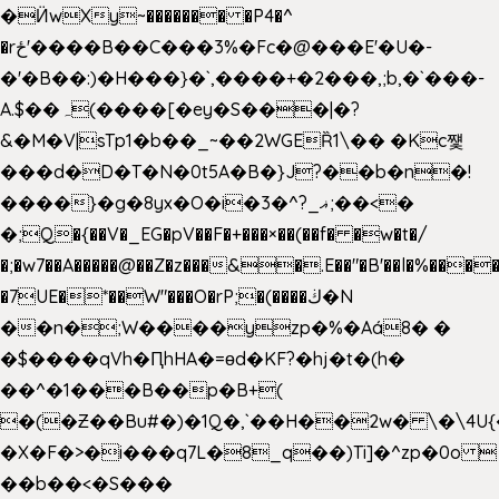
�Ӥw
Xy~������� �P4�^
�rځ'����B��C���3%�Fc�@���E'�U�-
�'�B��:)�H���}�`,����+�2���,;b,�`���-
A.$��ہ(����[�ey�S���|�?
&�M�V|sTp1�b��_~��2WGEȐ1\�� �Kc쩇
���d�D�T�N�0t5A�B�}J?��b�n�!
����}�g�8yx�O�i�3�^?_ޣ;��<�
�;Q�{��V�_EG�pV��F�+���×��(��f� �w�t�/
�;�w7��A�����@��Z�z���&�.E��"�B'��l�%���
�7UE�*��W"���O�rP;�(����ڬ�N
��n�;W����yzp�%�Aá8� �
�$����qVh�ԤhHA�=ɵd�KF?�hj�t�(h�
��^�1���B��p�B+(
�(�Ƶ��Bu#�)�1Q�,`��H��2w� \�\4U{
�X�F�>�i���q7L�8_q��)Ti]�^zp�0o 
��b��<�S���