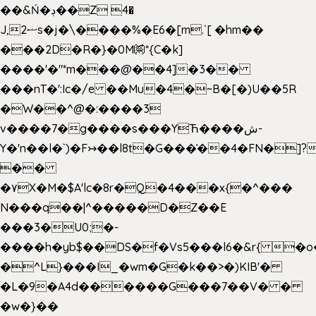
��&Ń�ڊ��Z 4�
J,ޟ2s�j�\����%�E6�[m.`[ �hm��
���2D�R�}�0M㉀*{C�k]
��
��'�"*m���@��4]�3��
���nT�':Ic�/e ��Mu�4�~B�[�)U��5R
�W��^@�:����3
v����7�g����s���YЋ����ش-
Y�'n��l�`)�F↣��l8t�G���͑��4�FN�]?
��
�۷X�M�$A'lc�8r�Q�4���x{�^���
N���q��|^�����D�Z��E
���3�U0;�-
����h�yb$��DS�f�Vs5���l6�&r{ �o
�^L}���I_�wm�G�k��>�)KIB'�
�L�9�A4d������G���7��V� �
�w�}��