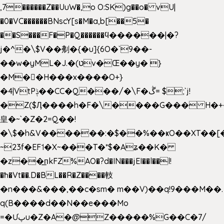
,7������Z��UuW�,o O:SK)g��o� vU|
�0�VC������BNscY[s�M�a,b[��5�
��S���F�P�Q������ϥ������|�?
j�^�\$V��刜�{�u]{6O�`9��-
��w�yML�J.�(טv�Œ��y� }
�M��H���x����O+}
�4|VtPݙ��CC�Q���/�\F�ڴ= $;`j!
�Z($Ӆ����h�F�\����G��� H�+
皇�~`�Z�2=Q��!
�\$�h&V������:�$��%��ҝO��XT��[
~23f�EF˦�X~���T�*$�Aʑ��K�
�z��͟пkFZ%AO�?d�IN���jEI��l��l!
�ħ�Vt��.D�BL��R�Z����䡋
�n���&���,��c�sm� m��V)��q!9���M��.
q(B����d��N��e���Mo
=�Ưپu�Z�A�@Z�����%G��C�7/