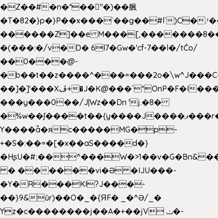
�Z��#�n�*��"�)��䑺
�T�82�}p�}P��x���`��g��#l`)C�.
������Z]��e M���[,�������8�
�(���:�/v�D� 6l7�Gw�'cf-7��l�/tĈo/
��0���@-
�b��t��z����^���=���2o�\w^J���C
��]�]'���Xڦ+�J�K@���`*OnP�F�I�����n����ˎ���E>���%
���y���0��/J|Wz��Dn 'j.�8�
�%w��ʃ����t��{y����J����ޕ���r��d�$e҅b�e����
Y����ǟ�яc�����MG�p-
+�S�:��=�[�x��aS����d�}
�HʂU�#;��^���W�>1��v�G�Bn&
� ������vi�Ə �IJU���-
�Y�R���KI?J���-
��}9&ǔr)��O�_�{ЯF� _�^Ə/_�
Yz�c��������j��A�+��jV ݖ�-