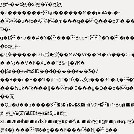
#-��q�x �Y�
�J�������~ɮp������M��pmIA�ɺ�-
�>�u�fc�AN�m���q��Q���p91�i�
Ɗ�-
g�D�~o��#�Y����BgeHT*�"r��i��[
�oq+-
@F�����DЋ:�ީf��MW�Vr��>4�75���0T�
� �\)��V�F�XL��TB&~[�?K�
�jSs��+wi%SID�� d�����e��3�/
��8��ʉ�H��1t�jDh([*�D\�zڲQ���ӠC�J,��1���eJ��U��j�\���&�6­
���%Uk�*k���Iȴ��m�|0���y�D��o�!a�
��无
�Qu�d��ҩ�󠬸���S�3�fr�w�&��h�\0'F��+1rBaj����O$ݓ�0�ڳ�����+���6_�CPB�ˁ>׋�DAR�1qU$���g�%T4�����'ca���9 {
;� _V�(ZY�!.EE�s��$jJ� �
XD��2��Hh�����`dX`������)>�P\�J���bY�@���p�BqJ
륽4�) ���渨6�g���F����Nj� E��