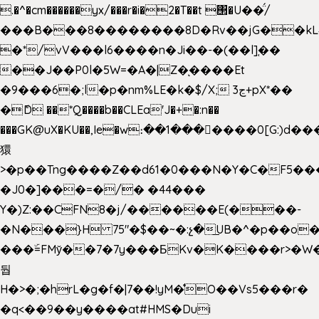
.�^�cm������yx/���r�i�2�T��t ΢�U��̈́/
���B���8��������8D�Rv��jG��kL
�*/vV���l6����n�Ji��-�(��l]֚��
��J��P0l�5W=�A�|Z�ͅ����Et
�9���6�;l�p�nm%LE�k�$/X; ڃ3+pX*��
�ެD ��*Q����b��CLEa'J�+�:n��
���GK@uX�KU��,Ie�w։��1���􆆕����0[G:)d��
獧
>�p��Tng����Z��d61�0���N�Y�C�F5���
�J0�]���=�/� �44���
Y�)Z:��CFN8�j/������E(���-
�N���}H 75"�$��~�:չ�͟UB�^�p��o
���ۜ=FMy̌��7�7y���БKv�K����r>�W
둽
H�>�;�hrL�g�f�|7��!yM�̊O��Vs5���r�
�q<��9��y����at#HMS�Dui