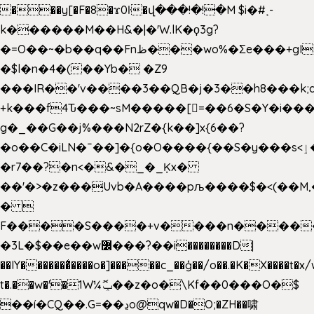
���y[�F�8�ϫ0ŀ�վ���!�!�M $i�#˲-
k������M��H&�|�'W.lK�ϙ3g?
�=O��~�b��q��Fnظ���wo%�Ʃe���+gI��9��4�Y6M����E��Yg����R�� P�Ȇ����w��+'�w��Q��p
�$l�n�4�(��Yb� �Z9
���IR��'v����3��QB�j�3��h8���k;
+k���f4Ԏ���~sM�����[=��6�S�Y�i���
g� _��G��j%���N2rZ�{k��]x{6��?
�o��C�iLN�ˉ��]�{o�O����{��S�y���s<ٳ���������:��;W��}
�r7��?�n<�&�_�_Ķx�
��'�>�z���Uvb�A����pљ����$�<(��M,�~ݏ�'�u����>�
� 
F����S����+v����n����
�3L�$��e��w߼���?��i��������D|
��IY�������͛����o�]�����c_��ģ��/o��.�K�X����t�x
t�.��w�'�1W¼ݕޮ��z�o�\Kf��0���O�
$
��í�CQ��.G=��ڍo@qw�D�O;�ZH��啸