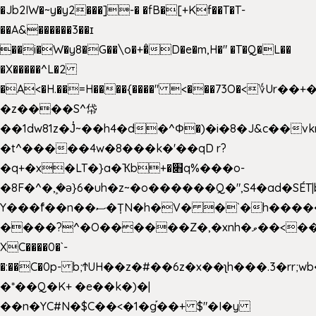
�Jb2IW�~y�y2���]-� �fB�[+Kf��T�T-
��A&������3��ɪ
��i�W�y8�G��\o�+�̊D�e�m,H�" �T�Q�L��
�X�����^L�2
�A<�H.��=H����{����" <���73O�<؇Ur�
�z����S^帒
��1dw81z�J̔~��h4�d�
^Φ�)�i�8�J&c��v
�t^�����4w�8���k�'��qD r?
�q+�x�LT�}a�Ҡb+�׋q%���o-
�8F�^�ܾ,�ә}6�uh�z~�o������Q�",S4�ad�SÉT|b
Y���f̄��n��ސ�ȚN�h�V� �`�h�����|
����?^�O������Z�,�xnh�ވ��<���u4Ɠ��+�
XC����0�`-
�:��C�0p- b;ϮUH��z�#��6z�x��ʅh���.3�rr
�*��Q�K+ �e��k�)�|
��n�YC#N�$C��<�1�g֡��+ $"�I�y