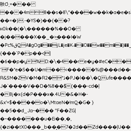
䩡Ơ˼=���
���4m8��s�8\"����w��k�a�e�s\n
��=�}.-�YS�)��{��?
ʜ0k��(�\������%��O�
�į�����X��_�>̲���I�W
�Pc%ڨQA�gOg���jL�je�K˗��O��w��m��)��_��Rߊu>
{���`P�p��<||
�6��p�y%D:�\�4��r e�y�#eC��
ˇF�*e�S��U�m��<�����%@���d���
R&SM�ZV�M�R2�*ڏ�PJ�l��\�Qufe����<�l���
J�`����V��D�%8��$(���-cd�|
�8j�x{d�P���x�.4U�&�H�-
&x'=$����o�\MtaeN�!mQ�G� }
��5��ԁ_Ja~��� "F��ZG|
�~�������u�Ei��,�,
{�zi��tX0���_b��̘�7�2d��Zd����|U�