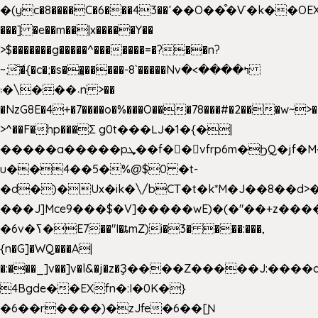
�(yc�8����C�6���43��ߴ��O��͒�Ѵ�k��OEX�2�,�)�t��@���aw����;�׷o�_��2�sy��.�=W�n��߃�{4��ߑ��i�8V6v4W�9��s���g�
���] �e��m��|x�����Y��
>$�������g�����^�������=�?��n?
~;͝�{�c�;�s��̺�����-8`�����Nvߤ����>�
��\�܃�˓n >��
�NzG8E�4+�7����o�%���O���78���#�2���w~>�
>^��F�hp���Σ g0t���Ǉ�1�{�|
�����a�����pܜ��f��vfrp6m�ϦQ�jf�M����J:�x��-?
u��4��5�%@$0 �t-
�d�)�Ux�ik�\/bCΤ�t�k*M�J��8��d>�%
���J]Mce9���$�V]�����wE)�(�"��+z����
�6v�ߖ�E7��"I�ȶmZ)i�3� ���:���,
{n�G]�WQ���A|
�:���_]v��]v�l&�j�z�Ҙ����Z�����J:���
4Bgde��EXfn�:I�0K�}
�6��r����)�zJfe�6��[Ɲ