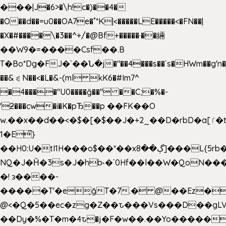
���|J�6>�\h!c�)��4�
�O��d��=u0��OA7e�˚*K
|<�����LE�����<�FN��|
�X�#����\�3��^+/�@Bf+�����·��緉
��W9�=����Csf��.B
T�Bo*Dg�FJ�`��Ն�j�"��4���s��`s�HWm��g'n�ږ�Ht�!
��&⪗N��<�L�&-(ml kK6�#Im7^
�4����"U0����ğ��" ��C;�%�-
'ƻ���cw�i�K�pЂ��p ��FK��O
w.��x��d��<�$�[�$��J�+2_��D�rbD�a[ٵ�t9?
1�E͆}
��H0:U�tI1H���o$��*��xڳ��8]���L{5rb�����b
NQ�J�Ȟ�3s�J�hb˞�`0Hf��l��W�QoN�
�! з����-
�����T'�e͉ğT�7.� @��Ez�
@<�Q�5��ec�zg�Z��ԏ���Vs���D��gLV
��Dy�%�T�m�4ԏ�j�F�w��.��Yo�����