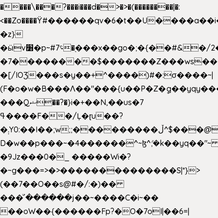
����\���?���i���d�>�>�(��������|�:
<��Zo����Ϋ#������qv�6�t��U����a��i
�z}
�ӹv׸�p~#؝7�֭���x��go�;�{��#&�/2���j���pO����/^�<�>ޝx7O�"\%�����cKy{���N������/
�7��������$�������Z���ws���.
�[/IOƷ���s�y��+^����)#�:σ����~|
(F�o�w�B���Ʌ��"���{u��P�Z�ީq��yqy����ܙ��=��x���>���
���Qޝ��?�}i�+��N,��us�7
ߟ����F��/Ļ�ɽu��?
�܄Y0:��I��;w;;���������ڵ^$�͏��@�����֡�t��v�_�:G���i;GWR�n4�gO������?
D�w��p���~�4������^~ɮ^ܺ;�k��yq��"~ 
�9Jz���0�_ �����Wi�?
�~g���=>�>��������������S|*}>
(��7��O��s@#�/:�)��
���ͧ՛������j��~����C�i~��
��oW��{������Fp?�O�7oI|��6=|