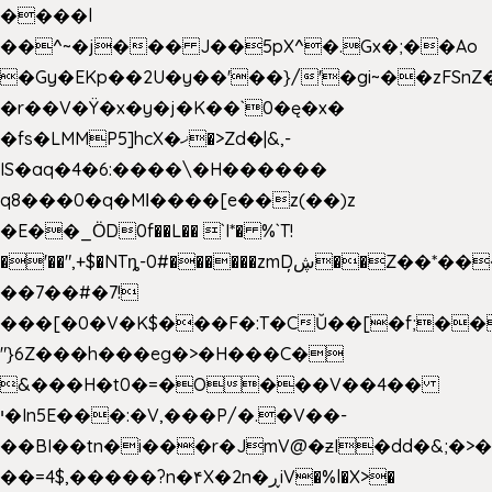
����l
��^~�j��� J��5pX^�.Gx�;��Ao
�Gy�EKp��2U�y��'��}/'�gi~��zFSnZ�
�r��V�Ÿ�x�y�j�K��`0�ę�x�
�fs�LMMP5]hcX�ޚ�>Zd�|&,-
IS�aq�4�6:����\�H������
q8���0�q�Mߊ����[e��z(��)z
�E��_ӦD0f��L�� `I*� %`T!
�'��",+$�NTȵ-0#������zmDڜ̦�
�Z��*��
��7��#�7!
���[�0�V�K$���F�:T�CŬ��[�f;��
"}6Z���h���eg�>�H���C�
&���H�t0�=�O���V��4��
י�In5E���:�V,���P/�.�V��-
��BI��tn�i���r�JmV@�ƶI�dd�&;�>
��=4$,�����?n�۴X�2n�ڕiV�%l�X>�