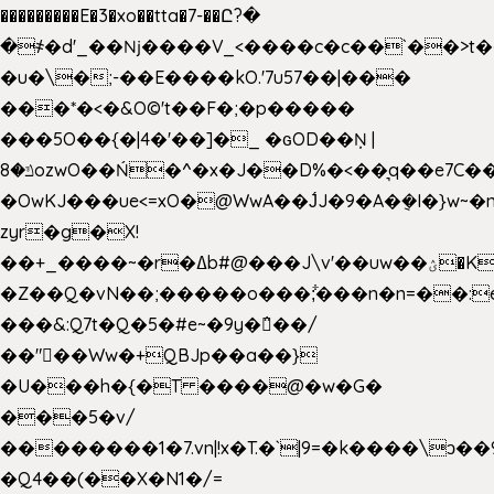
���������E�3�xo��tta�7-��Ը?�
�
҂�d'_��ǋ����V_<����c�c��`��>t�
�u�\�;-��E����kO.'7u57��|���
���*�<�&O©'t��F�;�p�����
���5O��{�|4�'��]�_ �ԍOD��Ņ |
ݿ�8ozwO��Ń�^�x�J��D%�<��͉q��e7C��q�ȝNמ��t'h������hǛ���<�NN޸|
�OwKJ���ue<=xO�@WwA��J́J�9�A�݈�I�}w~�
zyr�g�X!
��+_����~�r�ߡb#@���J\v'��uw��ؽ�Ko�d4�۵��v�t.���݁w����}_}9��ĭ��
�Z��Q�vN��;�����o���;͋���n�n=��:e:�݋'�3:�_
���&:Q7t�Q�5�#e~�9y�݅󈽻��/
��"��Ww�+QBJp��a��}
�U���h�{�T ����@�w�G�
���5�v/
��������1�7.vn|!x�T.�`|9=�k����\ͻ��ߏ��9B'|
�Q4��(��X�N1�/=