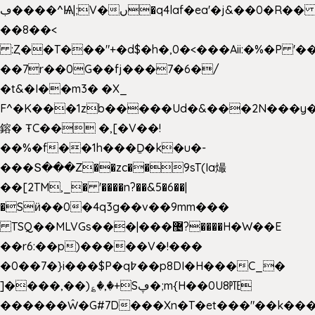
ڢ����^Ѩ|;V�ں�q4laf�ea'�j&��0�R�� J0O
��8��<
:Ȥ��T���"+�d$�h�,0�<�
��Aii:�%�P 
��7r��0G��fj���7�6�/
�t&�I��m3� �X_
F^�K���1zb�����Ud�&���2N���y�
鎔� ŦC�� �,[�V��!
��%�f��1h���Ḏ�k�u�-
���Տ���Z��zc��9sT(Ia熶
��[2TM,_� '����n?��&5�6��|
�Sӥ��0�4q3g��v��9mm���
TSQ��MLVGs���|���޴?����H�W��E
��r6:��p)�����V�!���
�0��7�}i���$P�q߈��p8DI�H���C_�
]����,��)؏�,�+Sڥ�;m{H��0U8㉐
������Ŵ�G#7D���Xn�T�et���"��k����5K