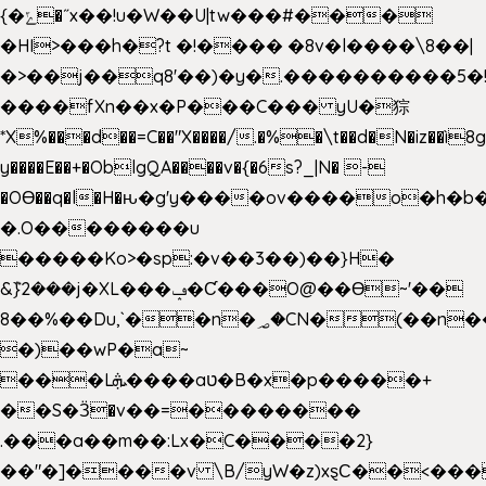
{�ݻ�˝x��!u�W��U|tw���#���
�HI>���h�?t �!���� �8v�l����\8��|
�>��j��q8'��)�y�.����������5�
����fXn��x�P���C��� yU�猔
*X%���d��=C��"X����/.�%�\t��d�N�iz��ì8
y����E��+�OblgQA����v�{�6s?_|N� -
�OƟ��q�l�H�ԋ�g'y����ov����o�h
�.O��������u
�����Ko>�sp:�v��3��)��}H�
&݉}2���j�XL���ݡ�Ƈ���O@��Ɵ~'��
8��%��Du,`��n�؃�CN�(��n��ւ���B�9��
�)��wP�a~
���Lܞ����aט�B�x�p�����+
��S�Ӟ�v��=��������
.���a��m��:Lx�C����2}
��"�]����v \B/yW�z)xȿС��<���