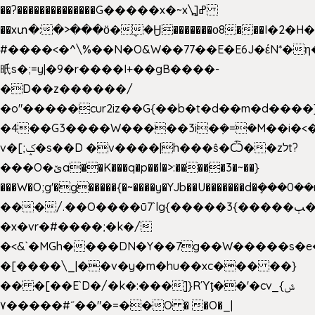
��?��������������G�����x�~x\߽]ߝ
��xտ�:�>���ӧ�ܷ�Ӈ�������ο8���I�2�H��
#����<�^\%��N�O&W��77��E�E6J�έN*
㫝s�;=y|�9�r����I+��gB����-
�D��z������/
�o"�����cur2iz��G{��b�t�d��m�d����]�h
�4��G3����W�����3i�ܼ�=�M��i�<��&
v�[;ݤ�s��D �v����|h���ŝ�Ѽ��zלt?
���O�ێa��K���q�p��l�>:�����3�~��}
���W�O;g'�g�����{�~����y�YJb��U�������d�ܻ�
���/.��O����ū7`lg{�����3{�����ﭓ��ltr
�x�vr�#����;�k�/
�<&`�MGh����DN�Y��7g��W�����s�
�[����\_|��v�y�m�hu��xc��� ��}
�� �[��E`D�/�k�:���]}RΎƫ��'�cv_ݜ}
��˝#�����۷O � �O�_|
��=�