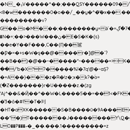
�N_�ݚV�����^��;���QSY������09�/nV{���o_�+�����k��.�/>�N�����N�jO���^�]
<8�w�������0�o��/_��y�^�͝�x��.����7��hg
���������v?
G��.o�M���;��������y=ӛ`�=ݳ�7�ڳ�
�N�=;��>���W���ڽ�E�S�K�{s}
��e�Y��F���,C��{Ƞ��䣉
�Ƿ�=�+s�W�ȿ��@����r�]@�`?
��B��)�@��~�����"~�����=>K�x
��/'b�X*?�����%l�7q'@�~aȘ?
�=A��}���z�R�!z�;x�k?�ؑօ=
(�Z�������}r�U�����z.�(zg
'Aj^��&�Ҋ��^��W�L��
��5��=��1<�FK
�͂3�ȏ�#l'�T�㺫
�HT�aXK������S�B����ū�9A���E�
��"�)T�������J��������Y\Q�ִ
LO��P���ކ�_��.���.1���������=z