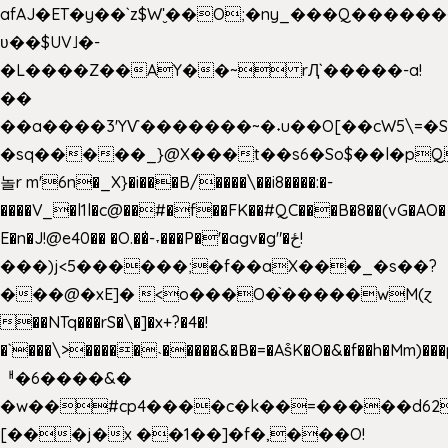
afAJ�ET�y��`z$W'̮��O;�ny_���Q���
ʋ��$UV˩�-
�L����Z��AY��~ rԮ`�����-a!
��
��a����3'YѴ�������~�˖u��O[��cW5\=�SI�
�sq�����_}@X���t��s6�So$��l�pQ
놀r m'6n�_X}�i���B/����\��i8����:�-
����V_�l1l�c@��#�f��FK��#QC���B�8��(vG�AO�
E�n�J!@e40�� �O.��̍-˕���P�'�agv�g"�ځ!
���)j<5������;�f��aX���_�s��?
���@�xE]� <o���O�֙�����wM(ɀ
��NTq���rS�\�]�x+?�4�!
�`���\>�����˴�����&�B�=�As͒K�O�&�f��h�Mm)���p
ᅢ�6����&�
�w��#cp4����c�k��=�����d62
[���j�x ��1��]�f�,���O!