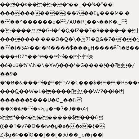
����s�����*��_��%�"��|
���������)��?��򥞾y���M� �
���^������o�;/AU�R[��×��K�._
�`�����G~I�^�Q�IZ��7�9����-� �|
�������:���O�Q�\�71�Q&�7�`�
��l�3A>��r�M����$���yҢ����1�B��
���+DZ^��^Ə����슝
�6�uū�%`V.N�\�XW)���*�G����/̨��?�/
��9�
�'�B�&����j�5V�C���$���RB��
���Q��W�L�����[��W/?��I�凷
������5���U�O_��I?
��X�@��<>yy�~�?�J��o>[
x:f��c�������$���6
((��"i�v7�O��iw�y�s��x�{�
Z}$g�>��ݳO��]��[�3d��_oަi�j��|