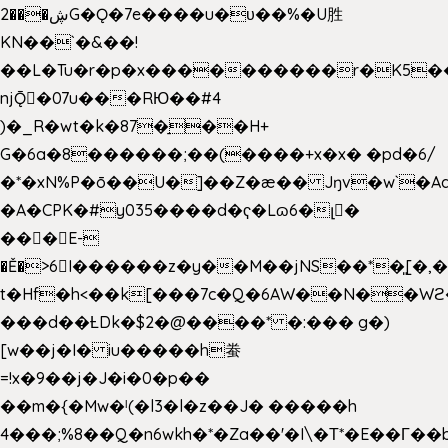
2���ڜG�Ǫ�7e����u�υ��%�U胜
KN��
`�&��!
��L�Tu�r�p�x����������r�K5��
njǬ�07u���RЮ��#4
)�_R�wt�k�87�̠��H+
G�6a�8������;��(����+x�x� �pd�6/
�*�xN%P�ō��U�]��Z�æ�� Jŋv�w`�Aa
�A�CPK�#y035����d�ҁ�Lɷ6�լ�
���E-
�Ě�>6򁊔I������z�y��M��jNS��*�͈[
t�Hf�h<��k[���7c�Q�6AW��N��
���d��ȽDk�$2�@����* �:��� g�)
[w��j�I� iu�����h䖭
=!x�9��j�J�i�0�p��
��m�{�Mw�ˡ(�l3�l�z��J� �����h
4���;%8��Q�n6wkh�*�Za��'�I\�Τ*�E��Γ��