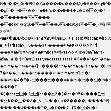
R�"�`�$r�9E2�ZJɾ���i�d���@g�B��x
�y��-��>=e�H(u�,�i�� DRʢ�O��}�?
������+ ���
��(�h�qҵk� w���us�@QN��]=� 
XK?
<��iY�DLvb0l�P�^��Oʔ��CX۝`�;`��)b���'�p�&v5(�
�_ ��g�ӯ_ C���s�����K���n
��н��N;W6����jo�%w��Wo"�x�D��?��^�}
�5��
_�ˇ�[�=rQ.���\m�o�����Ǐ����ꗿ�0���r�:�e�
�^��w�c�C����z���;�+��1`�p
3�>��,�������<+�h�x0`�/
��wu�A�E�ޥ������ǿ������m��d�C��9��e�D��1�2�/
��H�T
�)�+�J{��8�{�z=�09�{���Q
�k����A�_V'_`#�!�xjo�8����} ����^E|
��� ��J���x�Y�ݜ�}I�i�;CL}%�.�a�/