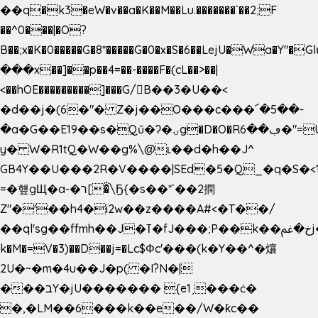
��q�k3�eW�v��a�K��M��Lu.�������`��2;F
��^0���|�O?
B��;x�K�0�����G�8*�����G�0�x�S�6��LejU�Wa�Y"
���x��]��p��4=��-����F�(cL��>��|
<��hOE���������]���G/B��3�U��<
�d��j�(6�"� Z�j��O���c���՜�5��-
�a�G��E19��s�Qű�ʔ�ۍg�D�O�Rڢ��6�"=Uh����
y� W�R1tQ�W��g%\@ʟ��d�h��J^
GB4Y��U���2R�V����|SEd�5�Q_�q�S�<1
=�헆gЩ�a-�ר[�̐\Ҕ{�s��*`��2撋
Z"�'��h4�i2w��z����A#<�T��/
��ql'sg��ffmh��J�ߠ�fJ���;P��k��خ�ﰬj��0��E8��6G���գN9?
k�M�=V�3)��D��j=�Lc$Φc'���(k�Y��^�爙
2U�~�m�4u��J�p( �I?N�|
���בY�jU������� {e1ˏ���ċ�
�,�LM��6���k��e��/W�ƙc��