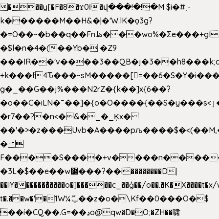
���y[�F�8�ϫ0ŀ�վ���!�!�M $i�#˲-
k������M��H&�|�'W.lK�ϙ3g?
�=O��~�b��q��Fnظ���wo%�Ʃe���+gI��9��4�Y6M����E��Yg����R�� P�Ȇ����w��+'�w��Q��p
�$l�n�4�(��Yb� �Z9
���IR��'v����3��QB�j�3��h8���k;
+k���f4Ԏ���~sM�����[=��6�S�Y�i���
g� _��G��j%���N2rZ�{k��]x{6��?
�o��C�iLN�ˉ��]�{o�O����{��S�y���s<ٳ���������:��;W��}
�r7��?�n<�&�_�_Ķx�
��'�>�z���Uvb�A����pљ����$�<(��M,�~ݏ�'�u����>�
� 
F����S����+v����n����
�3L�$��e��w߼���?��i��������D|
��IY�������͛����o�]�����c_��ģ��/o��.�K�X����t�x
t�.��w�'�1W¼ݕޮ��z�o�\Kf��0���O�
$
��í�CQ��.G=��ڍo@qw�D�O;�ZH��啸