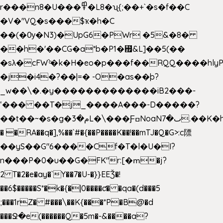
r���n8�U���߾�L8�ʯ{;��+`�s�f��C
�V�"VQ�s���$ҡ�h�C
��(�Ѹ�N3)�UpG6�PWr �5&�8�
��h�'��CG�a*b�P1�꘯&L]��5(��
�sλ�cFW`ͦ�k�H�eo�p���f��RQQ����hlyP8@�CV�*
�j�i4�?��|=� -O�as��þ?
_w��\�.�y�������������iB2���-
ʽ��� ��T�j_����A���-D�����?
��t��~�s�g�م�3L�\���ƑߛNoaNٮ�7.��K�h8K�Ύ���haB��#��>�b�#�f�<��
� �RA��q�],%��`#�{��P����K��!��mTJ�Q�G>:c䧣
��yS��G"6����Cf�T�l�U�I?
n���P�0�u��G�FK"r:[�ՠ�j?
2 T�2�e�ay�`Y��7�U-�}}EEǮ�!
��6$�����S*�k�{�|0����ƈ� �qa�(d���5
;���1rZ� #���\��
K{���*P�B@�d
���Ջ�e(������Q�5m�-&����a?