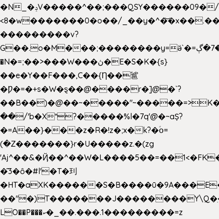
�N_�ݚV�����^��;���QSY������09�/nV{���o_�+�����k��.�/>�N�����N�jO���^�]
<8�w�������0�o��/_��y�^�͝�x��.����7��hg
���������v?
G��.o�M���;��������y=ӛ`�=ݳ�7�ڳ�
�N�=;��>���W���ڽ�E�S�K�{s}
��e�Y��F���,C��{Ƞ��䣉
�Ƿ�=�+s�W�ȿ��@����r�]@�`?
��B��)�@��~�����"~�����=>K�x
��/'b�X*?�����%l�7q'@�~aȘ?
�=A��}���z�R�!z�;x�k?�ؑօ=
(�Z�������}r�U�����z.�(zg
'Aj^��&�Ҋ��^��W�L��
��5��=��1<�FK
�͂3�ȏ�#l'�T�㺫
�HT�aXK������S�B����ū�9A���E�
��"�)T�������J��������Y\Q�ִ
LO��P���ކ�_��.���.1���������=z