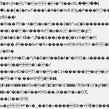
͞3�#+]H�/?�er ��^3��c5Ն����||
�L��[�[�חwT.���\�9�0�Ysi9Jy�P���!7���,�>�P�z�k��-
zBI}��!
�lN��7�~4�i�x����2�b'\w[�k����
�i�L���i<���4u�p�eL �kb�g
]E�ǁ�&�1 6$�-"ڰ��&��z���]�kvX� �
�K��J���km*�%+����+m8vut`~�f�޶CF
/�B1�
��!hM�E\�^jR�E���$�f�"�Y[�;J����,
���ֲ��\��/
��n�s4O�GT\�V�*p�ᑕzӵ���I��)�q�u
� ̀k�ϓ� ��eKj��:��,
(�\��hK���r��Ʉ3W�s��D�tM�>Ʃ1����/7kF�\�gF
��v�"�|��X��KG��JA��tY�u�D兀
��L1��OS۔
w�ځM*�v�_��X�v����IGh�+$�G���]e�`�I�n��YzeU('Lr�2���l�Tnx��hm�B��,�,�E��_��ֲ