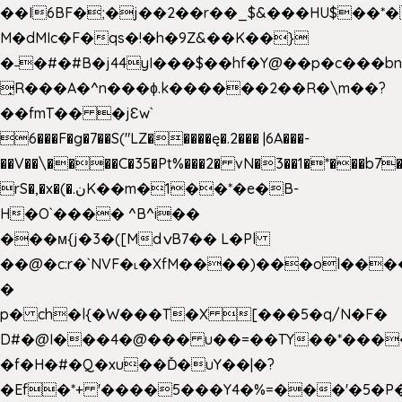
��I6BF�;�j��2��r��_$&���HU$��*
M�dMIc�F�qs�!�h�9Z&��K��}
�˗�#�#B�j44yI���$��hf�Y@��p�c���b
̟R���A�^n���ɸ.k������2��R�\m��?
��fmT�� �jԐw`
6���F�g�7��S("LZ�����ę�.2��� |6A���-
��V��\����C�35�Pt%���2� vN�3��1�*���b7�
rS�,�x�(�.نK��m�1��*�e�B-
H�O`���� ^B^i��
���м{j�3�([MdݍB7�� L�Pl
��@�c:r�`NVF�˪�XfM����)���ol���
�
p� ch�l{�W���T�X [���5�q/N�F�
D#�@I���4�@��� u��=��TY��*���
�f�H�#�Q�xu��Ď�uY��|�?
�Ef�*+ '����5���Y4�%=���'�5�