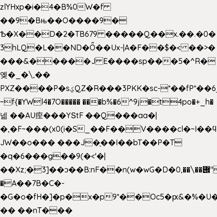
zlYHxp�i�4�B%0W�f
��9�Bњ��O����9�
Ѣ�X��D�2�TB679 �����Q��x.��.�0�
3hLQ�L��ND�Ȫ��Ux-|A�F��$�< ��>�
���&�����J E����sp���5�^R�
옞�_�\,��
PXZ����P�sؼQZ�R���3PKK�sc-*��fP*��6_̦Q���H�hl��a��j��dӤ�ܥ�Ք�7�)S�_3y��@�n-
~f{�YWl4�7O����� ���b%�6^9j�t4po�+_h�
넮 ��AU痓���YՏtF ��Q���aa�|
�,�F~���(x0(i�S_��F��V����cl�~I��
JW��o��� ���J�̖��I��bT��P�T
�q�6���g��9(�<'�|
��Xz;�3]��ͻ��B:nF��n(w�wG�D�݌��\��,0"�
�A��7B�C�-
�G�o�fH�]�p�x�p9*��Oc5�ԗ&�%�U
�� ��nT���