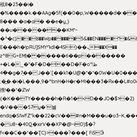
袛8�23��i�
�%����k.��AAg�5f(��0�p,W�����d�:�
8��� �a�a� ��e�y˿}
��u�������KM*~
�ׯ�c)��ȣ��Wp������5&��EN����*�&&6F��Le��~�P�άv����ui?
E���h�!pRU]SMY֏dI�4S)��ܢ��X��
z^8G=EM҉i� �����6��p�������
+�L�_�*�F�D���D�F�o"ظ!
�4�g�7֦�� J��`[��k1�U@�*�*�0W�U�0����_������äp�)2>�`@n����5DW˃��
;�͟�.�i�L���,9�^bnH�H�r�MI���3�Rx��L#o0d
揯!��*�ZW
{�K��TY�����h�R�1�<D��JO�$>�2}
�V���57y�`뉋
endq�SIWfZ"k��22�cV��#n�M���u�o3~K,
� u8~�40Q�xirV��XP�@~iO)$�?
f<��C��*��ƮC}>���?���[ FiSӬ