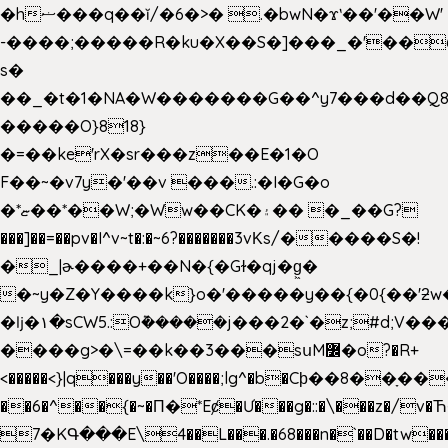
�hޟ���q��ĭ/�6�>� .�bwN�ϫˋ��'��W'
-����;�����R�ku�X��S�]���_�'��
s�
��_�t�1�NA�W�������G��^y7���d��Q8
�����O}818}
�=��ke'rX�sr���z��E�1�O
F��~�v7y�'��v ���.:�I�G�o
�*ޏ��*��W;�Ww��CK�۽�� �_��G?
���]��=��pv�I^v~t�:�~6?�������3vΚs/�����S�!
�_|ɚ����+��N�{�Gɫ�qj�g͖�
�~y�Z�Y����k}o�'�����y��{�0{��'ƻw��"��ɷ���]7x��w�b
�ǉ�۱�sCW5.:O݉�����j���2�`�z;#d;V��
����g>�\=��k��3���sսM߼�o?�R+
<�����<}|q���y��'O����;lg^�b�Cϸ��8��ָ�
��6�^��{�~�Π�*Eȼ�
Ư���g�::�\���z�/v
7�KԳ���E\4��L���.�68���n�`��D�tw��