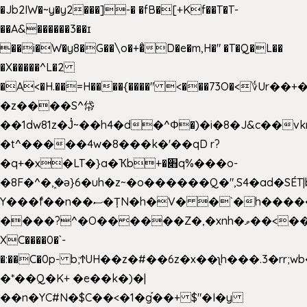
�Jb2IW�~y�y2���]-� �fB�[+Kf��T�T-
��A&������3��ɪ
��i�W�y8�G��\o�+�̊D�e�m,H�" �T�Q�L��
�X�����^L�2
�A<�H.��=H����{����" <���73O�<؇Ur�
�z����S^帒
��1dw81z�J̔~��h4�d�
^Φ�)�i�8�J&c��v
�t^�����4w�8���k�'��qD r?
�q+�x�LT�}a�Ҡb+�׋q%���o-
�8F�^�ܾ,�ә}6�uh�z~�o������Q�",S4�ad�SÉT|b
Y���f̄��n��ސ�ȚN�h�V� �`�h�����|
����?^�O������Z�,�xnh�ވ��<���u4Ɠ��+�
XC����0�`-
�:��C�0p- b;ϮUH��z�#��6z�x��ʅh���.3�rr
�*��Q�K+ �e��k�)�|
��n�YC#N�$C��<�1�g֡��+ $"�I�y