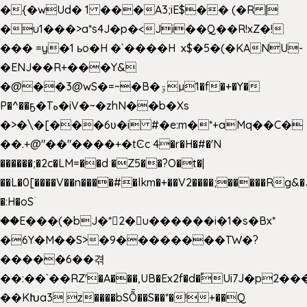
�{�wUd� 1 ���A3;iE$�� (�R |
�u1���>a*s4J�p�<Ji��Q��R!xZ�!
��� =y�1 ьo�H �`����H x$�5�(�KANU-
�ENJ��R+���Y&
�@��3@wS�=~�B�ۊµ1�f�+�Y�
P�^��ҕ�Tە�iV�~�zhN��b�Xs
�>�\�[���6ʋ�i #�e:m�*+aMq��C�
��.+@"��"����+�tϾc 4�r�H�#�'N
������;�2c�LM=��d �Z5��?O�t�|
��L�0[����V��n����#�lkm�+��V2����;�����Rg&�
�:H�oSۤ
��E���(�bJ�*2�u������i�1�s�Bx*
�6Y�M��S>�9��������TW�?
�����6��겪
��:��`��RZ'�A���,UB�Ex2f�d�֠Ui7J�p2
��KԽa3 z����bSȬ��S��*�!+��Q