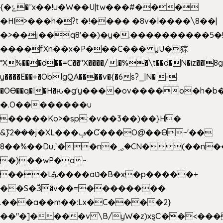
{�ݻ�˝x��!u�W��U|tw���#���
�HI>���h�?t �!���� �8v�l����\8��|
�>��j��q8'��)�y�.����������5�
����fXn��x�P���C��� yU�猔
*X%���d��=C��"X����/.�%�\t��d�N�iz��ì8
y����E��+�OblgQA����v�{�6s?_|N� -
�OƟ��q�l�H�ԋ�g'y����ov����o�h
�.O��������u
�����Ko>�sp:�v��3��)��}H�
&݉}2���j�XL���ݡ�Ƈ���O@��Ɵ~'��
8��%��Du,`��n�؃�CN�(��n��ւ���B�9��
�)��wP�a~
���Lܞ����aט�B�x�p�����+
��S�Ӟ�v��=��������
.���a��m��:Lx�C����2}
��"�]����v \B/yW�z)xȿС��<���