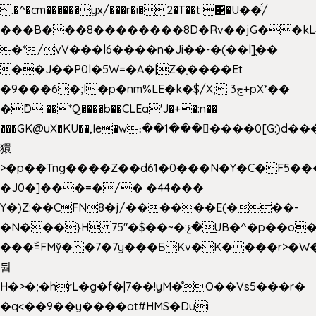
.�^�cm������yx/���r�i�2�T��t ΢�U��̈́/
���B���8��������8D�Rv��jG��kL
�*/vV���l6����n�Ji��-�(��l]֚��
��J��P0l�5W=�A�|Z�ͅ����Et
�9���6�;l�p�nm%LE�k�$/X; ڃ3+pX*��
�ެD ��*Q����b��CLEa'J�+�:n��
���GK@uX�KU��,Ie�w։��1���􆆕����0[G:)d��
獧
>�p��Tng����Z��d61�0���N�Y�C�F5���
�J0�]���=�/� �44���
Y�)Z:��CFN8�j/������E(���-
�N���}H 75"�$��~�:չ�͟UB�^�p��o
���ۜ=FMy̌��7�7y���БKv�K����r>�W
둽
H�>�;�hrL�g�f�|7��!yM�̊O��Vs5���r�
�q<��9��y����at#HMS�Dui