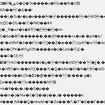
2���ڜG�Ǫ�7e����u�υ��%�U胜
KN��
`�&��!
��L�Tu�r�p�x����������r�K5��
njǬ�07u���RЮ��#4
)�_R�wt�k�87�̠��H+
G�6a�8������;��(����+x�x� �pd�6/
�*�xN%P�ō��U�]��Z�æ�� Jŋv�w`�Aa
�A�CPK�#y035����d�ҁ�Lɷ6�լ�
���E-
�Ě�>6򁊔I������z�y��M��jNS��*�͈[
t�Hf�h<��k[���7c�Q�6AW��N��
���d��ȽDk�$2�@����* �:��� g�)
[w��j�I� iu�����h䖭
=!x�9��j�J�i�0�p��
��m�{�Mw�ˡ(�l3�l�z��J� �����h
4���;%8��Q�n6wkh�*�Za��'�I\�Τ*�E��Γ��