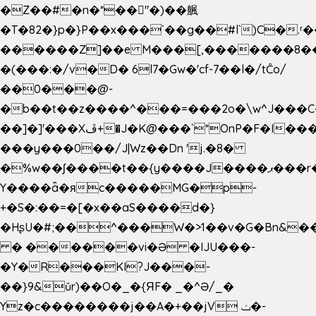
�Z��#�n�*��"�)��䑺
�T�82�}p�}P��x���`��g��#l`)C�.
������Z]��e M���[,�������8�
�(���:�/v�D� 6l7�Gw�'cf-7��l�/tĈo/
��0���@-
�b��t��z����^���=���2o�\w^J���C
��]�]'���Xڦ+�J�K@���`*OnP�F�I�����n����ˎ���E>���%
���y���0��/J|Wz��Dn 'j.�8�
�%w��ʃ����t��{y����J����ޕ���r��d�$e҅b�e����
Y����ǟ�яc�����MG�p-
+�S�:��=�[�x��aS����d�}
�HʂU�#;��^���W�>1��v�G�Bn&
� ������vi�Ə �IJU���-
�Y�R���KI?J���-
��}9&ǔr)��O�_�{ЯF� _�^Ə/_�
Yz�c��������j��A�+��jV ݖ�-