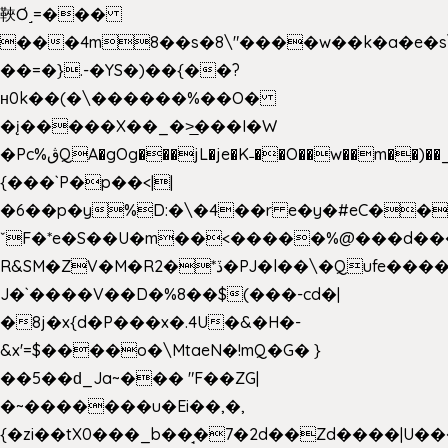
䩡Ơ˼=���
���4m8��s�8\"����w��k�a�e�s\n
��=�}.-�YS�)��{��?
ʜ0k��(�\������%��O�
�į�����X��_�>̲���I�W
�Pc%ڨQA�gOg���jL�je�K˗��O��w��m��)��_��Rߊu>
{���`P�p��<||
�6��p�y%D:�\�4��r e�y�#eC��
ˇF�*e�S��U�m��<�����%@���d���
R&SM�ZV�M�R2�*ڏ�PJ�l��\�Qufe����<�l���
J�`����V��D�%8��$(���-cd�|
�8j�x{d�P���x�.4U�&�H�-
&x'=$����o�\MtaeN�!mQ�G� }
��5��ԁ_Ja~��� "F��ZG|
�~�������u�Ei��,�,
{�zi��tX0���_b��̘�7�2d��Zd����|U�