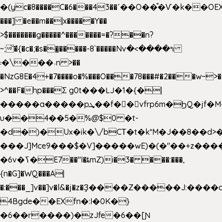
�(yc�8����C�6���43��ߴ��O��͒�Ѵ�k��OEX�2�,�)�t��@���aw����;�׷o�_��2�sy��.�=W�n��߃�{4��ߑ��i�8V6v4W�9��s���g�
���] �e��m��|x�����Y��
>$�������g�����^�������=�?��n?
~;͝�{�c�;�s��̺�����-8`�����Nvߤ����>�
��\�܃�˓n >��
�NzG8E�4+�7����o�%���O���78���#�2���w~>�
>^��F�hp���Σ g0t���Ǉ�1�{�|
�����a�����pܜ��f��vfrp6m�ϦQ�jf�M����J:�x��-?
u��4��5�%@$0 �t-
�d�)�Ux�ik�\/bCΤ�t�k*M�J��8��d>�%
���J]Mce9���$�V]�����wE)�(�"��+z����
�6v�ߖ�E7��"I�ȶmZ)i�3� ���:���,
{n�G]�WQ���A|
�:���_]v��]v�l&�j�z�Ҙ����Z�����J:���
4Bgde��EXfn�:I�0K�}
�6��r����)�zJfe�6��[Ɲ