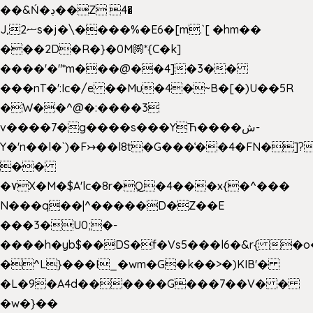
��&Ń�ڊ��Z 4�
J,ޟ2s�j�\����%�E6�[m.`[ �hm��
���2D�R�}�0M㉀*{C�k]
��
��'�"*m���@��4]�3��
���nT�':Ic�/e ��Mu�4�~B�[�)U��5R
�W��^@�:����3
v����7�g����s���YЋ����ش-
Y�'n��l�`)�F↣��l8t�G���͑��4�FN�]?
��
�۷X�M�$A'lc�8r�Q�4���x{�^���
N���q��|^�����D�Z��E
���3�U0;�-
����h�yb$��DS�f�Vs5���l6�&r{ �o
�^L}���I_�wm�G�k��>�)KIB'�
�L�9�A4d������G���7��V� �
�w�}��