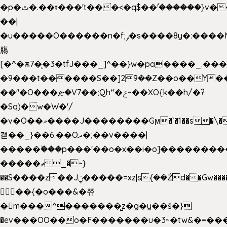
�p�ٿ�.��ŧ���'t���<�q$��۫'������}v����ݚ�F��{����:l��ɞ�N����~�>|
��|
�u�����O������n�f;ݛ�s����8y�:����M�
膓
[�^�ѫ7�͕�3�tfJ���_]^��}w�pa����_.��
�9���t������S��]2ܰ9��Z��o��Y�
��"�O���ዽ�V7��;Qh*'�ݗ~��XO{k��h/�?
�Sq)�w�W�'/
�v�O��މ����J��������Gϻ�`�1��s�\����'�I���ݭE��~%��;]���M|szvѺ5
컏��_}��6.��Oދ�;��v����|
�����ۖ���p���'��o�x��i�o]��������
�����ޗ_�~}
��S����z��Jݧ�����=xz|sܼ{��Źd��Gw�����n~
𳏮 ��{�o���&�쮸
�󧽑m���^�������̺z�g�y��š�}
�ev���OO��o�F�������u�3~�tw&�=�