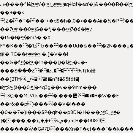
ڢ����^Ѩ|;V�ں�q4laf�ea'�j&��0�R�� J0O
��8��<
:Ȥ��T���"+�d$�h�,0�<�
��Aii:�%�P 
��7r��0G��fj���7�6�/
�t&�I��m3� �X_
F^�K���1zb�����Ud�&���2N���y�
鎔� ŦC�� �,[�V��!
��%�f��1h���Ḏ�k�u�-
���Տ���Z��zc��9sT(Ia熶
��[2TM,_� '����n?��&5�6��|
�Sӥ��0�4q3g��v��9mm���
TSQ��MLVGs���|���޴?����H�W��E
��r6:��p)�����V�!���
�0��7�}i���$P�q߈��p8DI�H���C_�
]����,��)؏�,�+Sڥ�;m{H��0U8㉐
������Ŵ�G#7D���Xn�T�et���"��k����5K