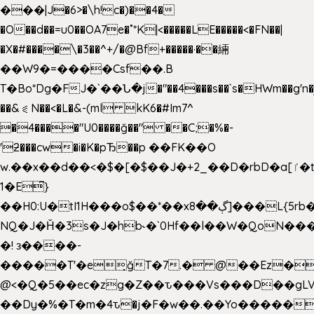
���|J�6>�\h!c�)��4�
�O��d��=u0��OA7e�˚*K
|<�����LE�����<�FN��|
�X�#����\�3��^+/�@Bf+�����·��緉
��W9�=����Csf��.B
T�Bo*Dg�FJ�`��Ն�j�"��4���s��`s�HWm��g'n�ږ�Ht�!
��&⪗N��<�L�&-(ml kK6�#Im7^
�4����"U0����ğ��" ��C;�%�-
'ƻ���cw�i�K�pЂ��p ��FK��O
w.��x��d��<�$�[�$��J�+2_��D�rbD�a[ٵ�t9?
1�E͆}
��H0:U�tI1H���o$��*��xڳ��8]���L{5rb�����b
NQ�J�Ȟ�3s�J�hb˞�`0Hf��l��W�QoN�
�! з����-
�����T'�e͉ğT�7.� @��Ez�
@<�Q�5��ec�zg�Z��ԏ���Vs���D��gLV
��Dy�%�T�m�4ԏ�j�F�w��.��Yo�����