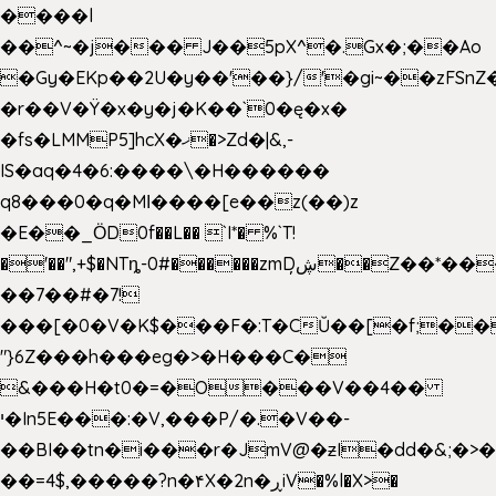
����l
��^~�j��� J��5pX^�.Gx�;��Ao
�Gy�EKp��2U�y��'��}/'�gi~��zFSnZ�
�r��V�Ÿ�x�y�j�K��`0�ę�x�
�fs�LMMP5]hcX�ޚ�>Zd�|&,-
IS�aq�4�6:����\�H������
q8���0�q�Mߊ����[e��z(��)z
�E��_ӦD0f��L�� `I*� %`T!
�'��",+$�NTȵ-0#������zmDڜ̦�
�Z��*��
��7��#�7!
���[�0�V�K$���F�:T�CŬ��[�f;��
"}6Z���h���eg�>�H���C�
&���H�t0�=�O���V��4��
י�In5E���:�V,���P/�.�V��-
��BI��tn�i���r�JmV@�ƶI�dd�&;�>
��=4$,�����?n�۴X�2n�ڕiV�%l�X>�