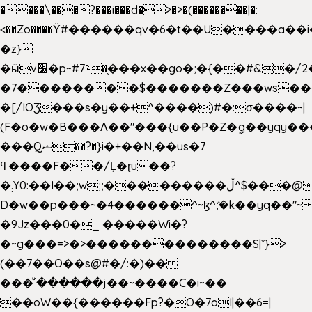
����\���?���i���d�>�>�(��������|�:
<��Zo����Ϋ#������qv�6�t��U����a��i
�z}
�ӹv׸�p~#؝7�֭���x��go�;�{��#&�/2���j���pO����/^�<�>ޝx7O�"\%�����cKy{���N������/
�7��������$�������Z���ws���.
�[/IOƷ���s�y��+^����)#�:σ����~|
(F�o�w�B���Ʌ��"���{u��P�Z�ީq��yqy����ܙ��=��x���>���
���Qޝ��?�}i�+��N,��us�7
ߟ����F��/Ļ�ɽu��?
�܄Y0:��I��;w;;���������ڵ^$�͏��@�����֡�t��v�_�:G���i;GWR�n4�gO������?
D�w��p���~�4������^~ɮ^ܺ;�k��yq��"~ 
�9Jz���0�_ �����Wi�?
�~g���=>�>��������������S|*}>
(��7��O��s@#�/:�)��
���ͧ՛������j��~����C�i~��
��oW��{������Fp?�O�7oI|��6=|