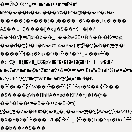
�Ӥw
Xy~������� �P4�^
�rځ'����B��C���3%�Fc�@���E'�U�-
�'�B��:)�H���}�`,����+�2���,;b,�`���-
A.$��ہ(����[�ey�S���|�?
&�M�V|sTp1�b��_~��2WGEȐ1\�� �Kc쩇
���d�D�T�N�0t5A�B�}J?��b�n�!
����}�g�8yx�O�i�3�^?_ޣ;��<�
�;Q�{��V�_EG�pV��F�+���×��(��f� �w�t�/
�;�w7��A�����@��Z�z���&�.E��"�B'��l�%���
�7UE�*��W"���O�rP;�(����ڬ�N
��n�;W����yzp�%�Aá8� �
�$����qVh�ԤhHA�=ɵd�KF?�hj�t�(h�
��^�1���B��p�B+(
�(�Ƶ��Bu#�)�1Q�,`��H��2w� \�\4U{
�X�F�>�i���q7L�8_q��)Ti]�^zp�0o 
��b��<�S���