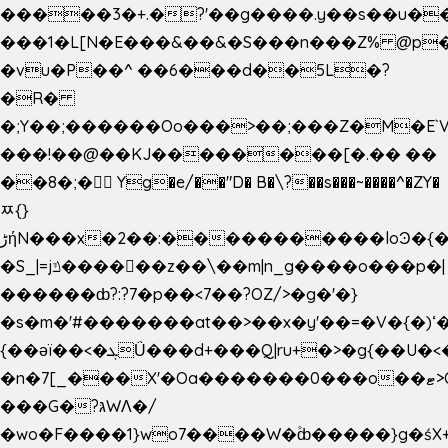
�����3�+.�?'��g����.y��s��u�
���1�L[N�E���&��&�S���n���Z% @p
�vu�P��^ ��6���d��5L�?
�R�
�;Y��;������Oo���>��;���Z�M�E
���!��@��KJ��������[�.�� ��
��8�;�򜸥 Yg�e/��"D�
B�
\?��s���~����^�ZY�
ﾹ{}
����������loϿ�{�nl^<�گ;��#�c��s.^^~�qF��w
ڑήN���x�2��:�
�S_|=jݿ������z��\��m|n_g����o���p�|
������ȸ?:?7�p��<7��?OZ/>�g�'�}
�s�m�'#�������at��>��x�y'��=�V�{�)ʻ�
{��ǝï��<�ܓǗ���d+���Q|ru+�>�g{��U�<�������x���U��?
�n�7[_���X'�Oa�������0���o��ޓ>O�ޝ�>
���G�?גּWΛ�/
�wo�F����1}wo7����W�۫ȸ�����}g�ś