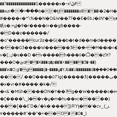
��?��������������G�����x�~x\߽]ߝ
��xտ�:�>���ӧ�ܷ�Ӈ�������ο8���I�2�H��
#����<�^\%��N�O&W��77��E�E6J�έN*
㫝s�;=y|�9�r����I+��gB����-
�D��z������/
�o"�����cur2iz��G{��b�t�d��m�d����]�h
�4��G3����W�����3i�ܼ�=�M��i�<��&
v�[;ݤ�s��D �v����|h���ŝ�Ѽ��zלt?
���O�ێa��K���q�p��l�>:�����3�~��}
���W�O;g'�g�����{�~����y�YJb��U�������d�ܻ�
���/.��O����ū7`lg{�����3{�����ﭓ��ltr
�x�vr�#����;�k�/
�<&`�MGh����DN�Y��7g��W�����s�
�[����\_|��v�y�m�hu��xc��� ��}
�� �[��E`D�/�k�:���]}RΎƫ��'�cv_ݜ}
��˝#�����۷O � �O�_|
��=�