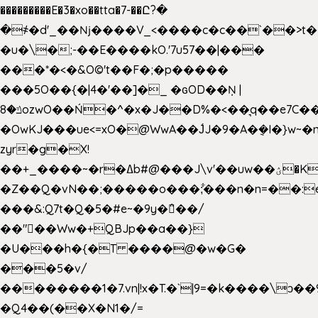
���������E�3�xo��tta�7-��Ը?�
�
҂�d'_��ǋ����V_<����c�c��`��>t�
�u�\�;-��E����kO.'7u57��|���
���*�<�&O©'t��F�;�p�����
���5O��{�|4�'��]�_ �ԍOD��Ņ |
ݿ�8ozwO��Ń�^�x�J��D%�<��͉q��e7C��q�ȝNמ��t'h������hǛ���<�NN޸|
�OwKJ���ue<=xO�@WwA��J́J�9�A�݈�I�}w~�
zyr�g�X!
��+_����~�r�ߡb#@���J\v'��uw��ؽ�Ko�d4�۵��v�t.���݁w����}_}9��ĭ��
�Z��Q�vN��;�����o���;͋���n�n=��:e:�݋'�3:�_
���&:Q7t�Q�5�#e~�9y�݅󈽻��/
��"��Ww�+QBJp��a��}
�U���h�{�T ����@�w�G�
���5�v/
��������1�7.vn|!x�T.�`|9=�k����\ͻ��ߏ��9B'|
�Q4��(��X�N1�/=