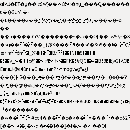
afAJ�ET�y��`z$W'̮��O;�ny_���Q���
ʋ��$UV˩�-
�L����Z��AY��~ rԮ`�����-a!
��
��a����3'YѴ�������~�˖u��O[��cW5\=�SI�
�sq�����_}@X���t��s6�So$��l�pQ
놀r m'6n�_X}�i���B/����\��i8����:�-
����V_�l1l�c@��#�f��FK��#QC���B�8��(vG�AO�
E�n�J!@e40�� �O.��̍-˕���P�'�agv�g"�ځ!
���)j<5������;�f��aX���_�s��?
���@�xE]� <o���O�֙�����wM(ɀ
��NTq���rS�\�]�x+?�4�!
�`���\>�����˴�����&�B�=�As͒K�O�&�f��h�Mm)���p
ᅢ�6����&�
�w��#cp4����c�k��=�����d62
[���j�x ��1��]�f�,���O!