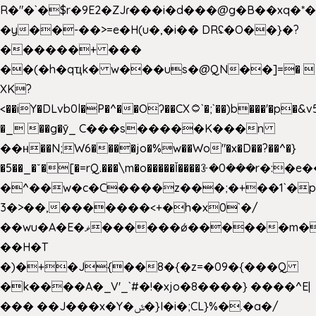
R�"�`�$r�9E2�ZJɾ���i�d���@g�B��x
�y��-��>=e�H(u�,�i�� DRʢ�O��}�?
������+ ���
��(�h�qҵk� w���us�@QN��]=� 
XK?
<��iY�DLvb0l�P�^��Oʔ��CX۝`�;`��)b���'�p�&v5(�
�_ ��g�ӯ_ C���s�����K���n
��н��N;W6����jo�%w��Wo"�x�D��?��^�}
�5��
_�ˇ�[�=rQ.���\m�o�����Ǐ����ꗿ�0���r�:�e�
�^��w�c�C����z���;�+��1`�p
3�>��,�������<+�h�x0`�/
��wu�A�E�ޥ������ǿ������m��d�C��9��e�D��1�2�/
��H�T
�)�+�J{��8�{�z=�09�{���Q
�k����A�_V'_`#�!�xjo�8����} ����^E|
��� ��J���x�Y�ݜ�}I�i�;CL}%�.�a�/