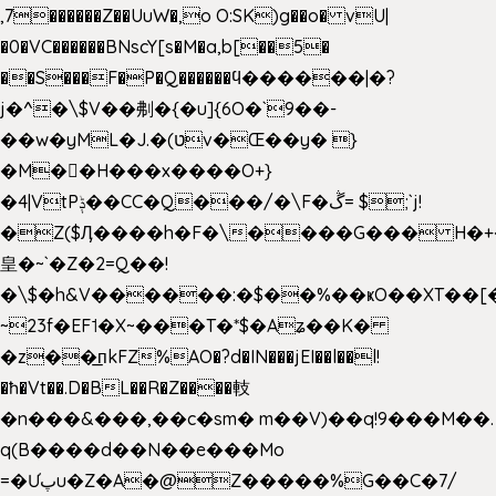
,7������Z��UuW�,o O:SK)g��o� vU|
�0�VC������BNscY[s�M�a,b[��5�
��S���F�P�Q������ϥ������|�?
j�^�\$V��刜�{�u]{6O�`9��-
��w�yML�J.�(טv�Œ��y� }
�M��H���x����O+}
�4|VtPݙ��CC�Q���/�\F�ڴ= $;`j!
�Z($Ӆ����h�F�\����G��� H�+
皇�~`�Z�2=Q��!
�\$�h&V������:�$��%��ҝO��XT��[
~23f�EF˦�X~���T�*$�Aʑ��K�
�z��͟пkFZ%AO�?d�IN���jEI��l��l!
�ħ�Vt��.D�BL��R�Z����䡋
�n���&���,��c�sm� m��V)��q!9���M��.
q(B����d��N��e���Mo
=�Ưپu�Z�A�@Z�����%G��C�7/