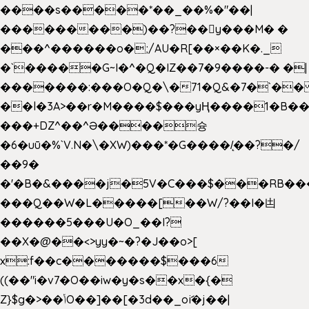
����s�����*��_��%�"��|
���������)��?��򥞾y���M� �
���^������o�;/AU�R[��×��K�._
�`�����G~I�^�Q�IZ��7�9����-� �|
�������:���O�Q�\�71�Q&�7�`�
��l�3A>��r�M����$���yҢ����1�B��
���+DZ^��^Ə����슝
�6�uū�%`V.N�\�XW)���*�G����/̨��?�/
��9�
�'�B�&����j�5V�C���$���RB��
���Q��W�L�����[��W/?��I�凷
������5���U�O_��I?
��X�@��<>yy�~�?�J��o>[
x:f��c�������$���6
((��"i�v7�O��iw�y�s��x�{�
Z}$g�>��ݳO��]��[�3d��_oަi�j��|