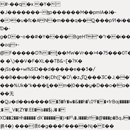
#-��q�x �Y�
�J�������~ɮp������M��pmIA�ɺ�-
�>�u�fc�AN�m���q��Q���p91�i�
Ɗ�-
g�D�~o��#�Y����BgeHT*�"r��i��[
�oq+-
@F�����DЋ:�ީf��MW�Vr��>4�75���0T�
� �\)��V�F�XL��TB&~[�?K�
�jSs��+wi%SID�� d�����e��3�/
��8��ʉ�H��1t�jDh([*�D\�zڲQ���ӠC�J,��1���eJ��U��j�\���&�6­
���%Uk�*k���Iȴ��m�|0���y�D��o�!a�
��无
�Qu�d��ҩ�󠬸���S�3�fr�w�&��h�\0'F��+1rBaj����O$ݓ�0�ڳ�����+���6_�CPB�ˁ>׋�DAR�1qU$���g�%T4�����'ca���9 {
;� _V�(ZY�!.EE�s��$jJ� �
XD��2��Hh�����`dX`������)>�P\�J���bY�@���p�BqJ
륽4�) ���渨6�g���F����Nj� E��