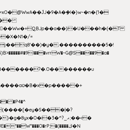
>�����#�9I���vrrW�~G@S����9�a�
�B������?�.O��������u
�� �P4�^
8yx�O�i�3�^?_ޣ;��<�
*��W"���O�rP;�(����ڬ�N