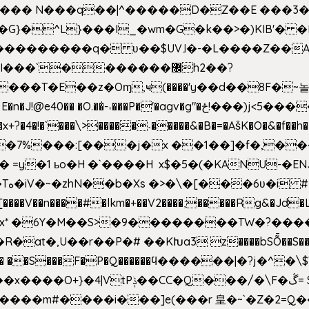
^��� N���q��|^�����D�Z��E ���3�
�o�G}�^L}���I_�wm�G�k��>�)KIB
��Q���������q� ʋ��$UV˩�-�L����Z��
��`�������޼h2��?
�E��z�Oɱ,ҹ(����'y��d��8F�~놀r m'6n
gv�g"�ځ!���)j<5������;�f��aX���_�s��?���@�xE]�
4�!�`���\>�����˴�����&�B�=�As͒K�O�&�f��
%���:[���j�x ��1��]�f�,���O!
� =y�1 ьo�H �`����H x$�5�(�KANU-�
0[����V��n����#�lkm�+��V2����;�����Rg&�Jd�L
s�Bx* �6Y�M��S>�9��������TW�?���
��R�at�,U��r��P�# ��KԽa3 z����bSȬ��S��*
��5� ��S���F�P�Q������ϥ������|�?j�^
���m#����i���]e(���r 皇�~`�Z�2=Q�