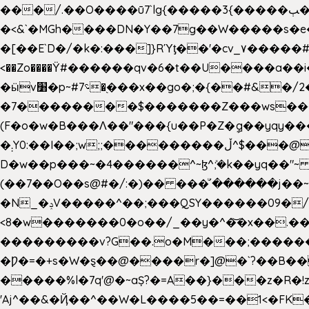
���/.��O����ū7`lg{�����3{�����ﭓ��ltr �x�vr�#����;�k�/
�<&`�MGh����DN�Y��7g��W�����s�
��˝#�����۷O � �O�_|����\���?���i���d�>�>�(��������|�:
<��Zo����Ϋ#������qv�6�t��U����a��i
�ӹv׸�p~#؝7�֭���x��go�;�{��#&�/2���j���pO����/^�<�>ޝx7O�"\%�����cKy{���N������/
�7��������$�������Z���ws���.�
(F�o�w�B���Ʌ��"���{u��P�Z�ީq��yqy����ܙ��=��x���>����+�}���Qޝ��?�}i�+��N,��us�7 ߟ����F��/Ļ�
�܄Y0:��I��;w;;���������ڵ^$�͏��@�����֡�t��v�_�:G���i;GWR�n4�gO������?
D�w��p���~�4������^~ɮ^ܺ;�k��yq��"~
(��7��O��s@#�/:�)�� ���ͧ՛������j��~
�N_�ݚV�����^��;���QSY������09�/nV{���o_�+�����k��.�/>�N�����N�jO���^�]
<8�w�������0�o��/_��y�^�͝�x��.����7��hg
���������v?G��.o�M���;��������y=ӛ`�=ݳ�7�ڳ� �N�=;��>���W���ڽ�E�S�K�{s}�
�Ƿ�=�+s�W�ȿ��@����r�]@�`?��B��
�����%l�7q'@�~aȘ?�=A��}���z�R�!z�
'Aj^��&�Ҋ��^��W�L��
��5��=��1<�FK