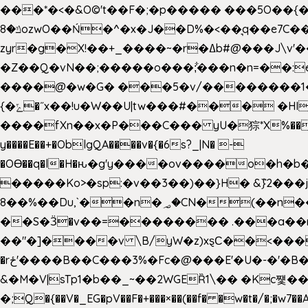
���*�<�&O©'t��F�;�p����� ���5O��{�|
ݿ�8ozwO��Ń�^�x�J��D%�<��͉q��e7C��q�ȝNמ��t'h������hǛ���<�NN޸|�OwKJ���ue<=xO�@WwA��J́J�9�A�݈�I�}w~�n�{1�
zyr�g�X!��+_����~�r�ߡb#@���J\v'��uw��ؽ�Ko�d4�۵��v�t.���݁w����}_}9��ĭ��
�Z��Q�vN��;�����o���;͋���n�n=��:e:�݋'�3:�_^�}���&:Q7t�Q�5�#e~�9y�݅󈽻��/��"��Ww�+QBJp��a��}�U���
����@�w�G� ���5�v/��������1�7.vn|!x�T.�`|9=�
{�ݻ�˝x��!u�W��U|tw���#��� �HI>���h�?t �!���� �8v�l����\8��|�>��j��q8'��)�y�.����������5�!
����fXn��x�P���C��� yU�猔*X%���d��=C�
y����E��+�OblgQA����v�{�6s?_|N� -
�OƟ��q�l�H�ԋ�g'y����ov����o�
�����Ko>�sp:�v��3��)��}H� &݉}2���j�XL���ݡ�Ƈ���O@
8��%��Du,`��n�؃�CN�(��n��ւ���B�9�� �)��wP�a~ ���Lܞ����aט�B�x�p�����+
��S�Ӟ�v��=�������� .���a��
��"�]����v \B/yW�z)xȿС��<��
�rځ'����B��C���3%�Fc�@���E'�U�-�'�B��:)�H���}�`,����+�2���,;b,�`���-A.$��ہ(����[�ey�S���|�?
&�M�V|sTp1�b��_~��2WGEȐ1\�� �Kc쩇���
�;Q�{��V�_EG�pV��F�+���×��(��f� �w�t�/�;�w7��A