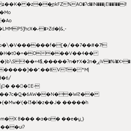
 �z��͟пkFZ%AO�?d�IN���jEI��l��l!
��Mo
X�ޚ�>Zd�|&,-
p�\�V������f�[�/��7��#�7!
&���H�t0�=�O���V��4��
�����]��*.��8VT� ^M|
d�6/
լ� ���E-
k[���7c�Q�6AW��N��Wϩ��
w�ˡ(�l3�l�z��J� �����h
�X 8��� �a�a� ��e�y˿}