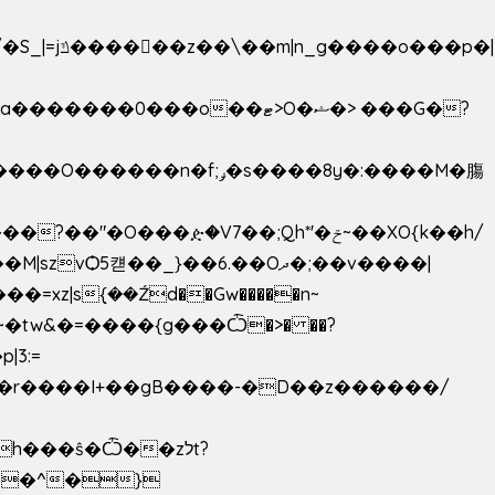
���ዽ�V7��;Qh*'�ݗ~��XO{k��h/
�tw&�=����{g���Ѽ�>� ��?
�9�r����I+��gB����-�D��z������/