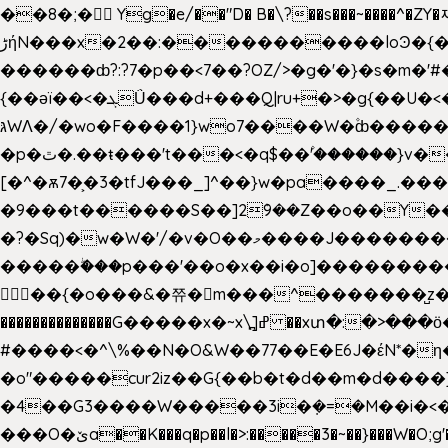
��8�;�򜸥 Yg�e/��"D�
B�
\?��s���~����^�ZY�
����������loϿ�{�nl^<�گ;��#�c��s.^^~�qF��w[k�ߜ��Yu�/�S_|=jݿ������z��\�
ڑήN���x�2��:�
������ȸ?:?7�p��<7��?OZ/>�g�'�}�s�m�
{��ǝï��<�ܓǗ���d+���Q|ru+�>�g{��U�<�������x���U��?�n�7[_���X'�Oa�������0���o��ޓ>O�ޝ�> ���G�?
גּWΛ�/�wo�F����1}wo7����W�۫ȸ�����}g�śX+����w�O�������?
�p�ٿ�.��ŧ���'t���<�q$��۫'������}v����ݚ�F��{����:l��ɞ�N����~�>|��|�u�����O������n�f;ݛ�s����8y�:����M�膓
[�^�ѫ7�͕�3�tfJ���_]^��}w�pa����_.��
�9���t������S��]2ܰ9��Z��o��Y�����J
�?�Sq)�w�W�'/�v�O��މ����J��������Gϻ�`�1��s�\����'�I���ݭE��~%��;]���M|szvѺ5컏��_}��6.��Oދ�;��v����|
�����ۖ���p���'��o�x��i�o]���������Gg�?�����ޗ_�~}��S����z��Jݧ�����=xz
𳏮 ��{�o���&�쮸�󧽑m���^�������̺z
��������������G�����x�~x\߽]ߝ ��xտ�:�>���ӧ�ܷ�Ӈ�������ο8���I�2�H��7]�s�Ç�,ys���p|3:=
#����<�^\%��N�O&W��77��E�E6J�έN*
�o"�����cur2iz��G{��b�t�d��m�d����]�h
�4��G3����W�����3i�ܼ�=�M��i�<��&_>e�͋'�����Eb"7� v�
���O�ێa��K���q�p��l�>:�����3�~��}���W�O;g'�g�����{�~����y�YJb��U�������d�ܻ���0��n;���\|9�^�}