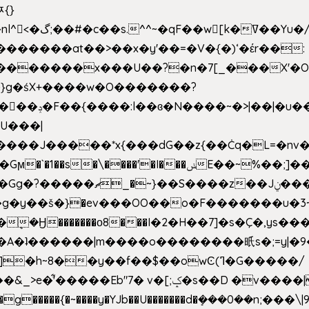
ﾹ{}
�m|n_g����o���p�|
'#�������at��>��x�y'��=�V�{�)ʻ�έr��:
�U���|
�����*x{���dG��z{��Ċq�L=�nv���?��"�O
|sܼ{��Źd��Gw�����n~
�g�y��š�}�ev���OO��o�F�������u�3~
�η�A�ʇ������|m����o��������㫝s�;=y|
~8��y��f��$��owϾ(ߣ�G�����/
[;ݤ�s��D �v����|h���ŝ�Ѽ��zלt?