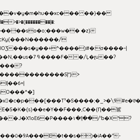
|��v�y�m�hu��xc��� ��}��
w�����so�o;���w�� �z}
OƷ���s�y��+^����)#�:σ����~|
�������������S|*}>
I|��6=|
³�S����;�_>�\9#e�꣗������ɓ<��N�o�C���G�
�J�X1oE6�P����۱�!|��/'b�X*?
����ū�9A���E�t��s�)�iA��"-