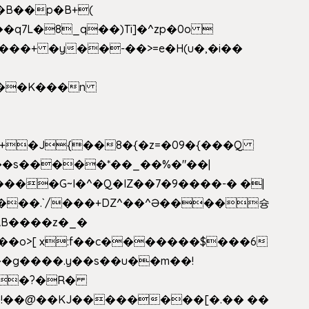
�B��p�B+(
�q7L�8_q��)Ti]�^zp�0o 
���+ �y��-��>=e�H(u�,�i��
���G~I�^�Q�IZ��7�9����-� �|
���.`/���+DZ^��^Ə����슝
RB����z�_�
��o>[ x:f��c�������$���6
5L�?�R�
�!��@��KJ��������[�.�� ��