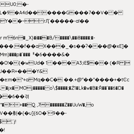
U0;�-
'� �L�9�A4d������G���7��V� �
AY��~ rԮ`�����-a!��
�_X}�i���B/����\��i8����:�-
h�Mm)���p�`���ᅢ�6����&�
�{�wUd� 1 ���A3;iE$�� (�R |
ENJ��R+���Y&
�jx�MOj����� o\$����;�Ź1�Lk�w�B�:Ř��`��6�D�
��6��겪
�!+��Q ,7������Z��UuW�,o
�\$V��刜�{�u]{6O�`9��-
�!