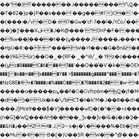
��"�)T�������J��������Y\Q�ִ�1nM LO��P���ކ�_��.���.1���������=z 
�T�82�}p�}P��x���`��g��#l`)C�
�(���:�/v�D� 6l7�Gw�'cf-7��l�/tĈ
��]�]'���Xڦ+�J�K@���`*OnP�F�I�����n����ˎ���E>���% ���y���0��/J|Wz��Dn 'j.�8�
�%w��ʃ����t��{y����J����ޕ���r��d�$e҅b�e���� Y����ǟ�яc�����MG�p-+�S�:��=�[�x��aS����d�}
�HʂU�#;��^���W�>1��v�G�Bn&
��}9&ǔr)��O�_�{ЯF� _�^Ə/_� Yz�c����
�(yc�8����C�6���43��ߴ��O��͒�Ѵ�k��OEX�2�,�)�t��@���aw����;�׷o�_��2�sy��.�=W�n��߃�{4��ߑ��i�8V6v4W�9��s���g�
���] �e��m��|x�����Y�� >$�������g�����^�������=�?��n?~;͝�
�NzG8E�4+�7����o�%���O���78���#�2���w~
�����a�����pܜ��f��vfrp6m�ϦQ�jf�M����J:�x��-?u��4��5�%@$0 �t-
�d�)�Ux�ik�\/bCΤ�t�k*M�J��8��d>�%
���J]Mce9���$�V]�����wE)�(�"��+z���
{n�G]�WQ���A|�:���_]v��]v�l&�j�z�Ҙ
��&Ń�ڊ��Z 4� J,ޟ2s�j�\
��Mu�4�~B�[�)U��5R �W��^@�:����3 v����7�g����s�