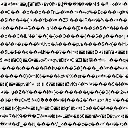
���y[�F�8�ϫ0ŀ�վ���!�!�M $i�#˲-k�
�=O��~�b��q��Fnظ���wo%�Ʃe���+gI��9��4�Y6M����E��Yg����R�� P�Ȇ����w��+'�w��Q��p
�$l�n�4�(��Yb� �Z9 ���IR��'v���
+k���f4Ԏ���~sM�����[=��6�S�Y�i�����gƊx�����uc�SV�x�
�o��C�iLN�ˉ��]�{o�O����{��S�y���s<ٳ���������:��;W��}�r7��?�n<�&�_�_Ķx�
��'�>�z���Uvb�A����pљ����$�<(��M,�~ݏ�'�u����>�:A|�  F����S����+v����n�����J�
$ ��í�CQ��.G=��ڍo@qw�D�O;�ZH��啸�hޟ���q��ĭ/�6�>� .�bwN�ϫˋ��'��W'
-����;�����R�ku�X��S�]���_�'��
�����O}818}�=��ke'rX�sr���z��E�1�O F��~�v7y�'��v 
���]��=��pv�I^v~t�:�~6?�������3vΚs/�����S
�~y�Z�Y����k}o�'�����y��{�0{��'ƻw��"��ɷ���]7x��w�b
�ǉ�۱�sCW5.:O݉�����j���2�`�z;#d;V����
<�����<}|q���y��'O����;lg^�b�Cϸ��8��ָ�
7�KԳ���E\4��L���.�68���n�`��D�tw���P
�
҂�d'_��ǋ����V_<����c�c��`��>t��