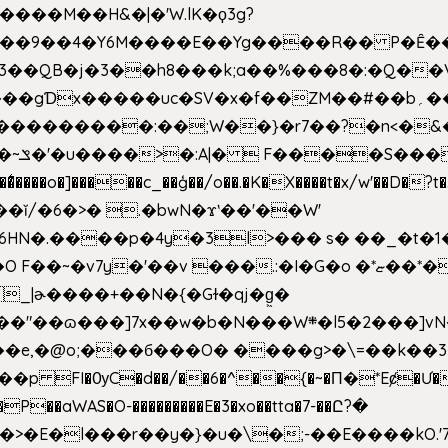
�����M��H&�|�'W.lK�ϙ3g?
�3��QB�j�3��h8���k;a��%���8�:�Q��
f��ZM��#��b؍�� g� _��G��j%���N2rZ�{k��]x{6��?
��*�
6HN�.����p�4y
�3l>��� s� ��_�t�
���.:�I�G�o �*ޏ��*��W;�Ww��CK�۽�� �_��G?
�!�_|ɚ����+��N�{�Gɫ�qj�g͖�
�N���W܍�l5�2���]vN���$�B�SX�ӽ��'��
e,�@o;���б���O� ����g>�\=��k��3���s
���p FI�ѸC�d��/��6�^��{�~�Π�*Eȼ�
Ư�
��aWAS�O-���������E�3�xo��tta�7-��Ը?�
>�E�l���r��y�}�u�\�;-��E����kO.'