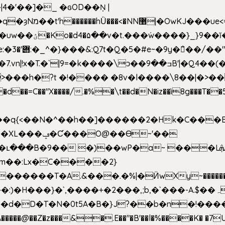
4�'��]�_ �ԍOD��Ņ |
h�{�T
k����\ͻ��ߏ��9B'|�Q4��(��X�N1�/=
�"X����/.�%�\t��d�N�iz��ì8g���T��5)B
h�b��q{<��N�^��h��]������2�Hk�C��
��Ɵ~'��
m��:Lx�C����2}
�������T�A.&���.�%|�Ӥw
Xy~�����
d�D�T�N�0t5A�B�}J?��b�n�!����}�g�
�����@��Z�z���&�.E��"�B'��l�%����K� �7UE�