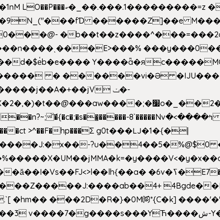
�Z��#�n�*��"�)��䑺
.ʳ��9N_("���fƊ ������Z]��e M�
o/��0���@- �b��t��z����^���=���
������ � ������vi�Ə �IJU���
����j��A�+��jV ݖ�-
{�c�;�s��̺�����-8`�����Nvߤ����>� ��\�܃�˓n >��
>����ct >^��F�hp���Σ g0t���Ǉ�1�{�|
�����X�UM��jMMA�k=�y����V<�y�x��c
�ӑ��I�Vs��FJ<>l��lh{��a
� �6v�ߖ�E7��"I�ȶmZ)i�3� ���:���,
����Z�����J:����ab��4+ 4Bgde��EX
����%�E6�[m.`[ �hm�� ���2D�R�}�0M㉀*{C�k] ��
��'�
��YЋ����ش-Y�'n��l�`)�F↣��l8t�G���͑��4�FN�]?f