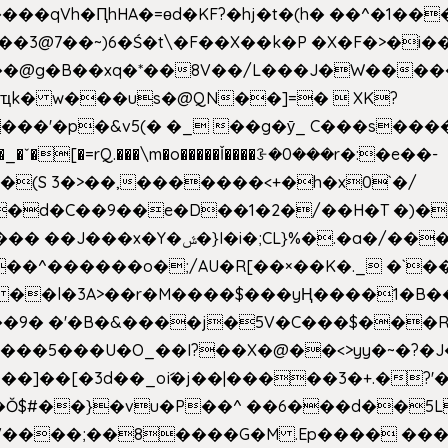
��qVh�ԤhHA�=ɵd�KF?�hj�t�(h� ��^�1��
��3@7��~)6�Ś�t\�F��X��k�P �X�F�>�i��
d���@g�B��xq�*��8V��/L���J�W����
ҵk� w���us�@QN��]=�  XK?
�
_�ˇ�[�=rQ.���\m�o�����Ǐ����ꗿ�0���r�:�e��-
(S 3�>��,�������<+�h�x0`�/
�/����s�����*��_��%�"��|
�^������o�;/AU�R[��×��K�._ �`��
 ��l�3A>��r�M����$���yҢ����1�B�
�/��9� �'�B�&����j�5V�C���$���
�5���U�O_��I?��X�@��<>yy�~�?�J
�Ŏ$#��}�vu�P��^ ��6���d��
`V����;��8����G�M .Ep���� ��