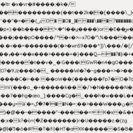
e�����������{��t��2k�|�[����\_
�[��E`D�/�k�:���]}RΎƫ��'�cv_ݜ}��=�
�p+}:��b����ܽ;=:�^I��y����}or�E��͇
<��=�������(�>�wnS9���^]}\���/�[/I
ɽu��?
 O?�9Jz���0�_ �����Wi�?�~g���=>�>�
����C�i~�� ��oW��{������Fp?�O�7o
�œo_];����Cg�_���h�w���L��x�c�p���[���T
�e�Y��F���,C��{Ƞ��䣉
)�@��~�����"~�����=>K�x�&���
;x�k?�ؑօ=(�Z�������}r�U�����z.�(zg
�@|�͂3�ȏ�#l'�T�㺫�HT�aXK������S�B