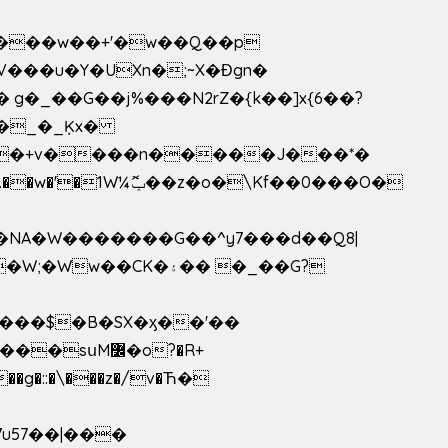
V���u�Y�UXn�;~X�Ɖgn�
�3L�$��e��w߼���?��i��������D|��IY�������͛����o�]�����c_��ģ��/o��.�K�X����t�x/w'��D�?t�.��w�'�1W¼ݕޮ��z�o�\Kf��0���O�
1�NA�W�������G��^y7���d��Q8|
սM߼�o?�R+
��g�::�\���z�/v�Ћ�
7u57��|���