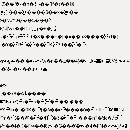
��[,�������8��x���
2o�\w^J���C���?
-�Y�R���KI?J���-
,��x9�A!k����
fn�:I�0K�}�6��r����)�zJfe�6��[Ɲ
"*m���@��4]�3�� ���nT�':Ic�/e