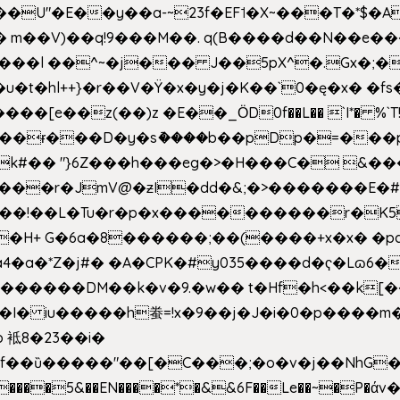
�E��y��a-~23f�EF˦�X~���T�*$�Aʑ��K�
sm� m��V)��q!9���M��. q(B����d��N��e�
l++}�r��V�Ÿ�x�y�j�K��`0�ę�x� �fs�LMMP5]hc
��ɍ���D�y�sު����b��pDp�=���
�k#�� "}6Z���h���eg�>�H���C� 
&��!��L�Tu�r�p�x����������r�K5
��H+ G�6a�8������;��(����+x�x� �p
�a�*Z�j#� �A�CPK�#y035����d�ҁ�Lɷ6�
[�,�������DM��k�v�9.�w�� t�Hf�h<��
 iu�����h䖭=!x�9��j�J�i�0�p�� ��m�{�M
 袛8�23��i�
f��ȕ�����"��[�C���;�o�v�j��NhG�m