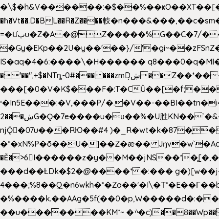
�\$�h&V������:�$��%��ҝO��XT��[��U"
�ħ�Vt��.D�BL��R�Z����䡋�n���&���,��c�
=�Ưپu�Z�A�@Z�����%G��C�7/����l ��^~�j��� J��5pX^�.Gx�;��Ao
�Gy�EKp��2U�y��'��}/'�gi~��zFSnZ�u�t�h
IS�aq�4�6:����\�H������ q8���0�q�Mߊ����[e��z(��)z �E��_ӦD0f��L�� `I*� %`T!
�'��",+$�NTȵ-0#������zmDڜ̦�
�Z��*��
���[�0�V�K$���F�:T�CŬ��[�f;�
י�In5E���:�V,���P/�.�V��-��BI��tn�i���r�JmV@�ƶI�dd�&;�>�������E�#�}b\S!��=4$,�����?n�۴X�2n�ڕiV�%l�X>�
2���ڜG�Ǫ�7e����u�υ��%�U胜KN��
`�
njǬ�07u���RЮ��#4 )�_R�wt�k�87�̠
�*�xN%P�ō��U�]��Z�æ�� Jŋv�w`�Aa4
�Ě�>6򁊔I������z�y��M��jNS��*�͈
���d��ȽDk�$2�@����* �:��� g�)[w��j�I�
4���;%8��Q�n6wkh�*�Za��'�I\�Τ*�E��Γ��b
�%����k.��AAg�5f(��0�p,W�����d�:��
��u�������KM*~ �ׯ�c)��ȣ��Wp������5&��EN����*�&&6F��Le��~�P�άv����ui?