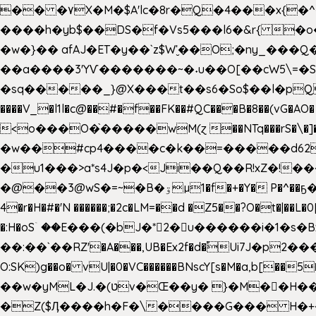
�� �۷X�M�$A'lc�8r�Q�4���x{�
����h�yb$��DS�f�Vs5���l6�&r{ 
�w�}�� afAJ�ET�y��`z$W'̮��O;�ny_�
��a����3'YѴ�������~�˖u��O[��cW5\=�SI�
�sq�����_}@X���t��s6�So$��l�pQ���T
����V_�l1l�c@��#�f��FK��#QC���B�8��(vG�AO� E�n�J!@e40�� �O.��̍-˕���P�'�a
<o���O�֙�����wM(ɀ ��NTq���rS�\�]�x+?�
�w��#cp4����c�k��=�����d62�7
�u1���>a*s4J�p�<Ji��Q��R!xZ�!��
�@��3@wS�=~�B�ۊµ1�f�+�Y� P�^��ҕ�Tە�iV�~�zhN��b�Xs �>�\�[���6ʋ�i #�e:m�*+aMq��C� ��.+@"��"����+�tϾc
4�r�H�#�'N ������;�2c�LM=��d �Z5��?O�t�|��L�
�:H�oSۤ ��E���(�bJ�*2�u������i�1�
��:��`��RZ'�A���,UB�Ex2f�d�֠Ui7J�p2�
O:SK)g��o� vU|�0�VC������BNscY[s�M�a,b[
��w�yML�J.�(טv�Œ��y� }�M��H���x����O+}�4|VtPݙ��CC�Q���/�\F�ڴ= $;`j!
�Z($Ӆ����h�F�\����G��� H�+�