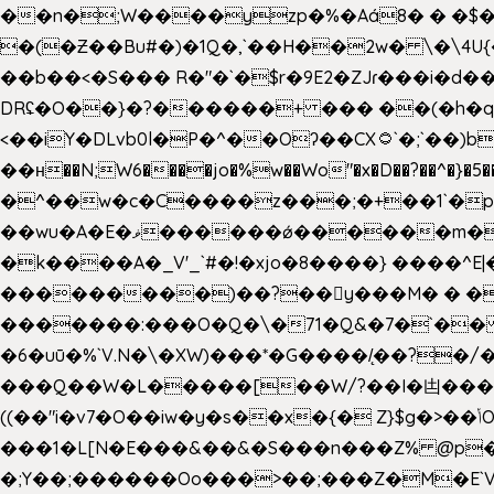
��n�;W����yzp�%�Aá8� � �$��
�(�Ƶ��Bu#�)�1Q�,`��H��2w� \�\4U{
��b��<�S��� R�"�`�$r�9E2�ZJɾ���i�
DRʢ�O��}�?������+ ��� ��(�h�q
<��iY�DLvb0l�P�^��Oʔ��CX۝`�;`��)b���'�p�&v5(� �_ ��g�ӯ_ C���s�����K���n
��н��N;W6����jo�%w��Wo"�x�D��?��^�}�5�
�^��w�c�C����z���;�+��1`�p�
��wu�A�E�ޥ������ǿ������m��d�C��9��e�D��1�2�/��H�T �)�+�J{��8�{�z=�09�{���Q
�k����A�_V'_`#�!�xjo�8����} ����^E|��� ��J���x�Y�ݜ�}I�i�;CL}%�.�a
���������)��?��򥞾y���M� � ��
�������:���O�Q�\�71�Q&�7�`��
�6�uū�%`V.N�\�XW)���*�G����/̨��?
���Q��W�L�����[��W/?��I�凷�����
((��"i�v7�O��iw�y�s��x�{� Z}$g�>��ݳO��]��[�3d��_oަi�j��|�����3�+.�?'��g����.y��s��u��m��!
���1�L[N�E���&��&�S���n���Z% @p
�;Y��;������Oo���>��;���Z�M�E